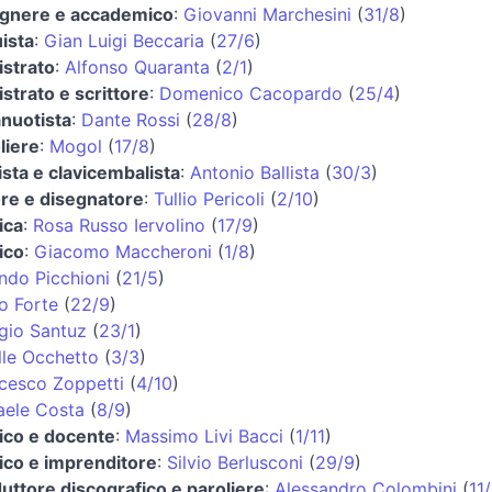
egnere e accademico
:
Giovanni Marchesini
(
31/8
)
uista
:
Gian Luigi Beccaria
(
27/6
)
strato
:
Alfonso Quaranta
(
2/1
)
strato e scrittore
:
Domenico Cacopardo
(
25/4
)
anuotista
:
Dante Rossi
(
28/8
)
liere
:
Mogol
(
17/8
)
ista e clavicembalista
:
Antonio Ballista
(
30/3
)
ore e disegnatore
:
Tullio Pericoli
(
2/10
)
ica
:
Rosa Russo Iervolino
(
17/9
)
tico
:
Giacomo Maccheroni
(
1/8
)
ndo Picchioni
(
21/5
)
o Forte
(
22/9
)
gio Santuz
(
23/1
)
lle Occhetto
(
3/3
)
cesco Zoppetti
(
4/10
)
aele Costa
(
8/9
)
tico e docente
:
Massimo Livi Bacci
(
1/11
)
tico e imprenditore
:
Silvio Berlusconi
(
29/9
)
uttore discografico e paroliere
:
Alessandro Colombini
(
11