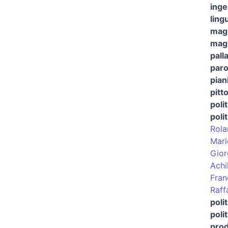
ing
ling
magi
magi
pall
paro
pian
pitt
polit
poli
Rola
Mari
Gior
Achi
Fran
Raff
poli
poli
prod