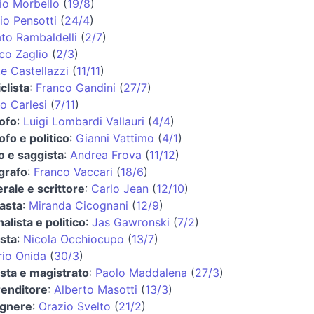
io Morbello
(
19/8
)
io Pensotti
(
24/4
)
to Rambaldelli
(
2/7
)
co Zaglio
(
2/3
)
e Castellazzi
(
11/11
)
clista
:
Franco Gandini
(
27/7
)
o Carlesi
(
7/11
)
sofo
:
Luigi Lombardi Vallauri
(
4/4
)
sofo e politico
:
Gianni Vattimo
(
4/1
)
co e saggista
:
Andrea Frova
(
11/12
)
grafo
:
Franco Vaccari
(
18/6
)
rale e scrittore
:
Carlo Jean
(
12/10
)
asta
:
Miranda Cicognani
(
12/9
)
nalista e politico
:
Jas Gawronski
(
7/2
)
ista
:
Nicola Occhiocupo
(
13/7
)
rio Onida
(
30/3
)
ista e magistrato
:
Paolo Maddalena
(
27/3
)
enditore
:
Alberto Masotti
(
13/3
)
egnere
:
Orazio Svelto
(
21/2
)