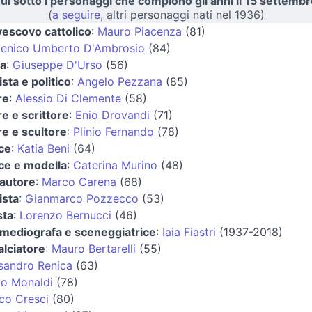
ui sotto i personaggi che compiono gli anni il 15 settembr
(
a seguire
, altri personaggi nati nel 1936)
vescovo cattolico
:
Mauro Piacenza
(81)
enico Umberto D'Ambrosio
(84)
ta
:
Giuseppe D'Urso
(56)
ista e politico
:
Angelo Pezzana
(85)
re
:
Alessio Di Clemente
(58)
re e scrittore
:
Enio Drovandi
(71)
re e scultore
:
Plinio Fernando
(78)
ice
:
Katia Beni
(64)
ice e modella
:
Caterina Murino
(48)
autore
:
Marco Carena
(68)
ista
:
Gianmarco Pozzecco
(53)
sta
:
Lorenzo Bernucci
(46)
ediografa e sceneggiatrice
:
Iaia Fiastri
(1937-2018)
alciatore
:
Mauro Bertarelli
(55)
sandro Renica
(63)
io Monaldi
(78)
co Cresci
(80)