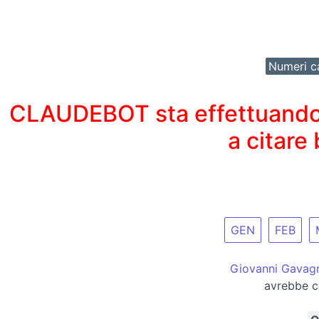
Numeri ca
CLAUDEBOT sta effettuando un
a citare
GEN
FEB
Giovanni Gavag
avrebbe co