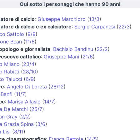
Qui sotto i personaggi che hanno 90 anni
natore di calcio
:
Giuseppe Marchioro
(
13/3
)
natore di calcio e ex calciatore
:
Sergio Carpanesi
(
22/3
)
co Sattolo
(
9/9
)
one Bean
(
11/8
)
opologo e giornalista
:
Bachisio Bandinu
(
22/2
)
vescovo cattolico
:
Giuseppe Mani
(
21/6
)
o Milano
(
23/4
)
o Rabitti
(
28/10
)
o Talucci
(
6/9
)
re
:
Angelo Di Loreta
(
28/12
)
 Banfi
(
11/7
)
ice
:
Marisa Allasio
(
14/7
)
a De Marchi
(
25/7
)
an Gray
(
2/2
)
a Grazia Spina
(
3/6
)
 Lisi
(
8/11
)
ice cinematografica
:
Franca Bettoja
(
14/5
)