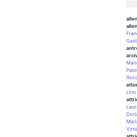
alle
alle
Fran
Gast
antr
arci
Mari
Paol
Rocc
atto
Lino
attr
Laur
Dori
Mari
Virna
attr