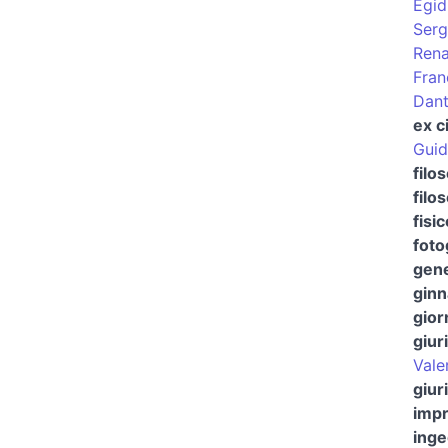
Egid
Serg
Rena
Fran
Dant
ex ci
Guid
filo
filo
fisi
foto
gene
ginn
gior
giur
Vale
giur
impr
ing