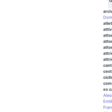
Q
arci
Dom
atle
attiv
atto
atto
atto
attr
attr
cant
cest
cicli
comm
ex c
Ales
Emil
Fran