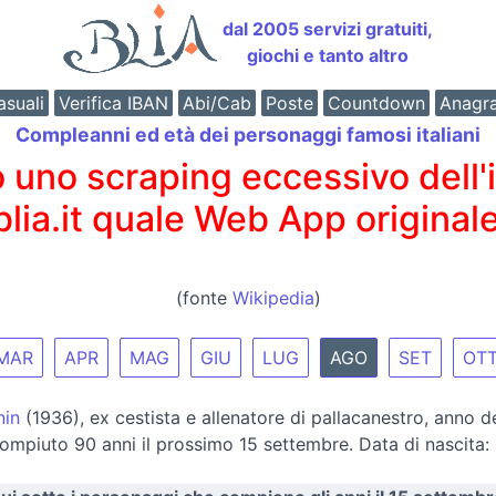
dal 2005 servizi gratuiti,
giochi e tanto altro
suali
Verifica IBAN
Abi/Cab
Poste
Countdown
Anagr
Compleanni ed età dei personaggi famosi italiani
o scraping eccessivo dell'int
 blia.it quale Web App originale
(fonte
Wikipedia
)
MAR
APR
MAG
GIU
LUG
AGO
SET
OT
nin
(1936), ex cestista e allenatore di pallacanestro, anno 
mpiuto 90 anni il prossimo 15 settembre. Data di nascita: