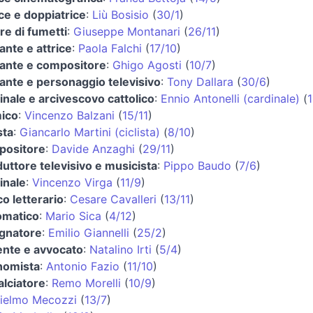
ice e doppiatrice
:
Liù Bosisio
(
30/1
)
re di fumetti
:
Giuseppe Montanari
(
26/11
)
ante e attrice
:
Paola Falchi
(
17/10
)
ante e compositore
:
Ghigo Agosti
(
10/7
)
ante e personaggio televisivo
:
Tony Dallara
(
30/6
)
inale e arcivescovo cattolico
:
Ennio Antonelli (cardinale)
(
1
ico
:
Vincenzo Balzani
(
15/11
)
sta
:
Giancarlo Martini (ciclista)
(
8/10
)
positore
:
Davide Anzaghi
(
29/11
)
uttore televisivo e musicista
:
Pippo Baudo
(
7/6
)
inale
:
Vincenzo Virga
(
11/9
)
co letterario
:
Cesare Cavalleri
(
13/11
)
omatico
:
Mario Sica
(
4/12
)
gnatore
:
Emilio Giannelli
(
25/2
)
nte e avvocato
:
Natalino Irti
(
5/4
)
nomista
:
Antonio Fazio
(
11/10
)
alciatore
:
Remo Morelli
(
10/9
)
ielmo Mecozzi
(
13/7
)