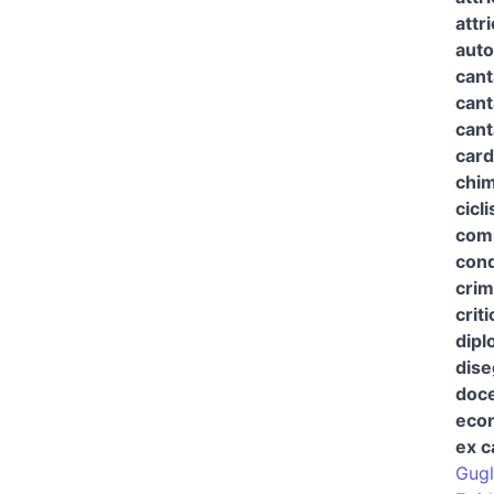
attr
auto
cant
cant
cant
card
chim
cicli
com
cond
crim
criti
dipl
dise
doce
eco
ex c
Gugl