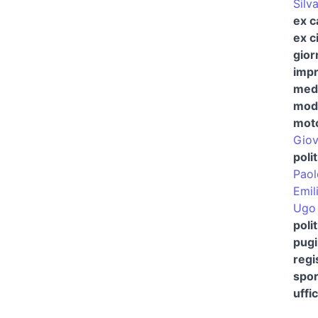
Silv
ex c
ex ci
gior
impr
medi
mode
moto
Giov
poli
Paol
Emil
Ugo 
poli
pugi
regi
spor
uffic