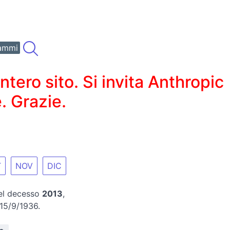
ammi
ero sito. Si invita Anthropic
. Grazie.
T
NOV
DIC
del decesso
2013
,
 15/9/1936.