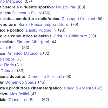
ano Mencacci
(87)
alciatore e dirigente sportivo
:
Fausto Pari
(63)
clista
:
Giancarlo Bellini
(80)
nalista e conduttore radiofonico
:
Giuseppe Cruciani
(59)
enditore
:
Renzo Rosso (imprenditore)
(70)
co e politico
:
Danilo Poggiolini
(93)
lla e conduttrice televisiva
:
Cristina Chiabotto
(39)
ciclista
:
Simone Albergoni
(44)
anni Bussei
(53)
tico
:
Amedeo Matacena
(62)
o Filippi
(63)
io Floris
(81)
Grimaldi
(83)
tico e docente
:
Domenico Fisichella
(90)
le
:
Domenico Spada
(45)
sta e produttore cinematografico
:
Claudio Argento
(82)
tivo
:
Alex Bellini
(47)
iale
:
Gianmarco Bellini
(67)