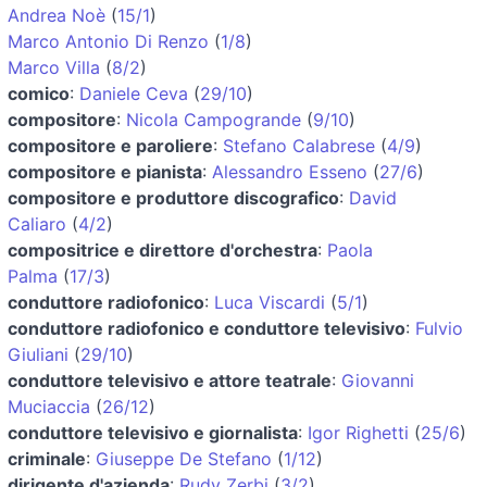
Andrea Noè
(
15/1
)
Marco Antonio Di Renzo
(
1/8
)
Marco Villa
(
8/2
)
comico
:
Daniele Ceva
(
29/10
)
compositore
:
Nicola Campogrande
(
9/10
)
compositore e paroliere
:
Stefano Calabrese
(
4/9
)
compositore e pianista
:
Alessandro Esseno
(
27/6
)
compositore e produttore discografico
:
David
Caliaro
(
4/2
)
compositrice e direttore d'orchestra
:
Paola
Palma
(
17/3
)
conduttore radiofonico
:
Luca Viscardi
(
5/1
)
conduttore radiofonico e conduttore televisivo
:
Fulvio
Giuliani
(
29/10
)
conduttore televisivo e attore teatrale
:
Giovanni
Muciaccia
(
26/12
)
conduttore televisivo e giornalista
:
Igor Righetti
(
25/6
)
criminale
:
Giuseppe De Stefano
(
1/12
)
dirigente d'azienda
:
Rudy Zerbi
(
3/2
)