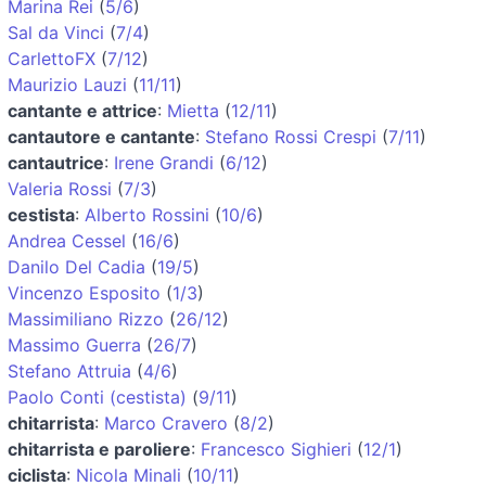
Marina Rei
(
5/6
)
Sal da Vinci
(
7/4
)
CarlettoFX
(
7/12
)
Maurizio Lauzi
(
11/11
)
cantante e attrice
:
Mietta
(
12/11
)
cantautore e cantante
:
Stefano Rossi Crespi
(
7/11
)
cantautrice
:
Irene Grandi
(
6/12
)
Valeria Rossi
(
7/3
)
cestista
:
Alberto Rossini
(
10/6
)
Andrea Cessel
(
16/6
)
Danilo Del Cadia
(
19/5
)
Vincenzo Esposito
(
1/3
)
Massimiliano Rizzo
(
26/12
)
Massimo Guerra
(
26/7
)
Stefano Attruia
(
4/6
)
Paolo Conti (cestista)
(
9/11
)
chitarrista
:
Marco Cravero
(
8/2
)
chitarrista e paroliere
:
Francesco Sighieri
(
12/1
)
ciclista
:
Nicola Minali
(
10/11
)