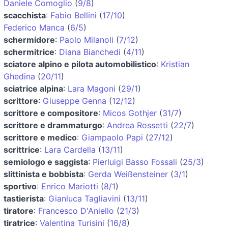
Daniele Comoglio
(
9/8
)
scacchista
:
Fabio Bellini
(
17/10
)
Federico Manca
(
6/5
)
schermidore
:
Paolo Milanoli
(
7/12
)
schermitrice
:
Diana Bianchedi
(
4/11
)
sciatore alpino e pilota automobilistico
:
Kristian
Ghedina
(
20/11
)
sciatrice alpina
:
Lara Magoni
(
29/1
)
scrittore
:
Giuseppe Genna
(
12/12
)
scrittore e compositore
:
Micos Gothjer
(
31/7
)
scrittore e drammaturgo
:
Andrea Rossetti
(
22/7
)
scrittore e medico
:
Giampaolo Papi
(
27/12
)
scrittrice
:
Lara Cardella
(
13/11
)
semiologo e saggista
:
Pierluigi Basso Fossali
(
25/3
)
slittinista e bobbista
:
Gerda Weißensteiner
(
3/1
)
sportivo
:
Enrico Mariotti
(
8/1
)
tastierista
:
Gianluca Tagliavini
(
13/11
)
tiratore
:
Francesco D'Aniello
(
21/3
)
tiratrice
:
Valentina Turisini
(
16/8
)