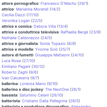
attore pornografico
:
Francesco D'Macho
(
29/1
)
attrice
:
Marianna Morandi
(
14/2
)
Cecilia Dazzi
(
17/10
)
Veronika Logan
(
22/5
)
attrice e comica
:
Debora Villa
(
13/4
)
attrice e conduttrice televisiva
:
Raffaella Bergè
(
23/9
)
Nathalie Caldonazzo
(
24/5
)
attrice e giornalista
:
Sonia Topazio
(
8/9
)
attrice e modella
:
Yvonne Sciò
(
25/7
)
autore di fumetti
:
Giuseppe Matteoni
(
24/10
)
Luca Rossi
(
27/10
)
Emiliano Pagani
(
30/12
)
Roberto Zaghi
(
9/6
)
Ivan Calcaterra
(
9/7
)
ballerina
:
Lorenza Mario
(
9/10
)
ballerino e disc jockey
:
The NextOne
(
26/1
)
bassista
:
Saturnino Celani
(
26/10
)
batterista
:
Cristiano Dalla Pellegrina
(
28/5
)
batterista e produttore discografico
:
Alessandro