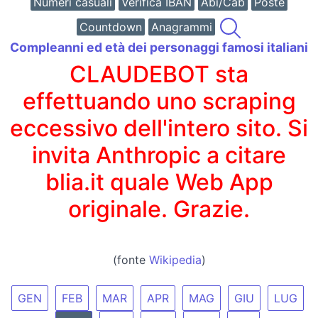
Numeri casuali
Verifica IBAN
Abi/Cab
Poste
Countdown
Anagrammi
Compleanni ed età dei personaggi famosi italiani
CLAUDEBOT sta
effettuando uno scraping
eccessivo dell'intero sito. Si
invita Anthropic a citare
blia.it quale Web App
originale. Grazie.
(fonte
Wikipedia
)
GEN
FEB
MAR
APR
MAG
GIU
LUG