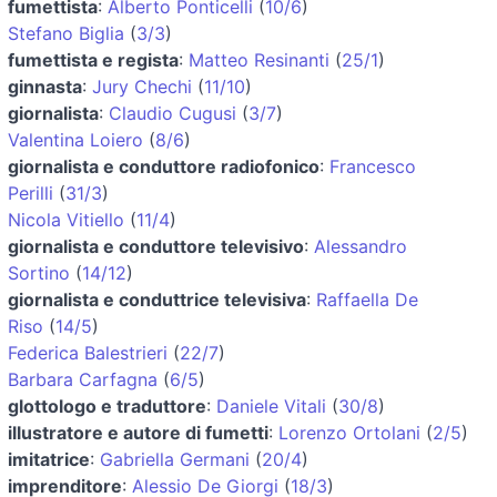
fumettista
:
Alberto Ponticelli
(
10/6
)
Stefano Biglia
(
3/3
)
fumettista e regista
:
Matteo Resinanti
(
25/1
)
ginnasta
:
Jury Chechi
(
11/10
)
giornalista
:
Claudio Cugusi
(
3/7
)
Valentina Loiero
(
8/6
)
giornalista e conduttore radiofonico
:
Francesco
Perilli
(
31/3
)
Nicola Vitiello
(
11/4
)
giornalista e conduttore televisivo
:
Alessandro
Sortino
(
14/12
)
giornalista e conduttrice televisiva
:
Raffaella De
Riso
(
14/5
)
Federica Balestrieri
(
22/7
)
Barbara Carfagna
(
6/5
)
glottologo e traduttore
:
Daniele Vitali
(
30/8
)
illustratore e autore di fumetti
:
Lorenzo Ortolani
(
2/5
)
imitatrice
:
Gabriella Germani
(
20/4
)
imprenditore
:
Alessio De Giorgi
(
18/3
)