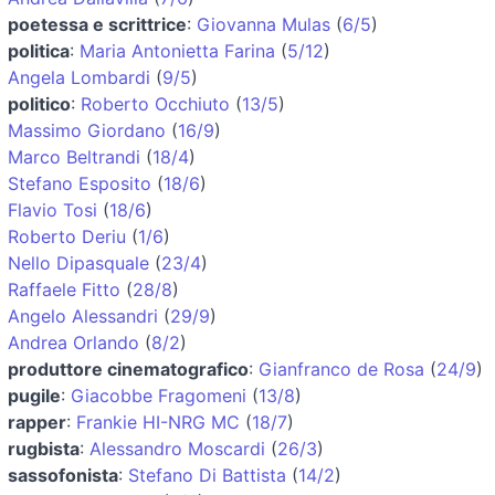
poetessa e scrittrice
:
Giovanna Mulas
(
6/5
)
politica
:
Maria Antonietta Farina
(
5/12
)
Angela Lombardi
(
9/5
)
politico
:
Roberto Occhiuto
(
13/5
)
Massimo Giordano
(
16/9
)
Marco Beltrandi
(
18/4
)
Stefano Esposito
(
18/6
)
Flavio Tosi
(
18/6
)
Roberto Deriu
(
1/6
)
Nello Dipasquale
(
23/4
)
Raffaele Fitto
(
28/8
)
Angelo Alessandri
(
29/9
)
Andrea Orlando
(
8/2
)
produttore cinematografico
:
Gianfranco de Rosa
(
24/9
)
pugile
:
Giacobbe Fragomeni
(
13/8
)
rapper
:
Frankie HI-NRG MC
(
18/7
)
rugbista
:
Alessandro Moscardi
(
26/3
)
sassofonista
:
Stefano Di Battista
(
14/2
)