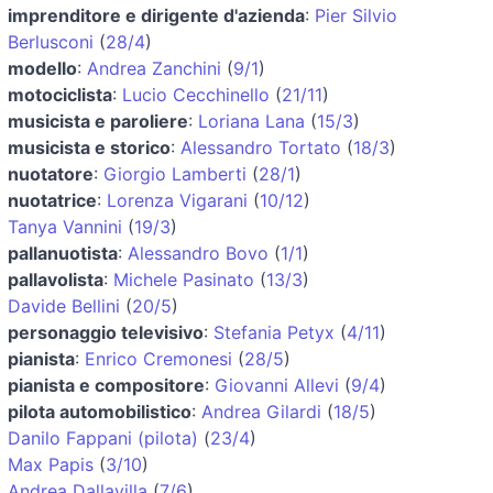
imprenditore e dirigente d'azienda
:
Pier Silvio
Berlusconi
(
28/4
)
modello
:
Andrea Zanchini
(
9/1
)
motociclista
:
Lucio Cecchinello
(
21/11
)
musicista e paroliere
:
Loriana Lana
(
15/3
)
musicista e storico
:
Alessandro Tortato
(
18/3
)
nuotatore
:
Giorgio Lamberti
(
28/1
)
nuotatrice
:
Lorenza Vigarani
(
10/12
)
Tanya Vannini
(
19/3
)
pallanuotista
:
Alessandro Bovo
(
1/1
)
pallavolista
:
Michele Pasinato
(
13/3
)
Davide Bellini
(
20/5
)
personaggio televisivo
:
Stefania Petyx
(
4/11
)
pianista
:
Enrico Cremonesi
(
28/5
)
pianista e compositore
:
Giovanni Allevi
(
9/4
)
pilota automobilistico
:
Andrea Gilardi
(
18/5
)
Danilo Fappani (pilota)
(
23/4
)
Max Papis
(
3/10
)
Andrea Dallavilla
(
7/6
)