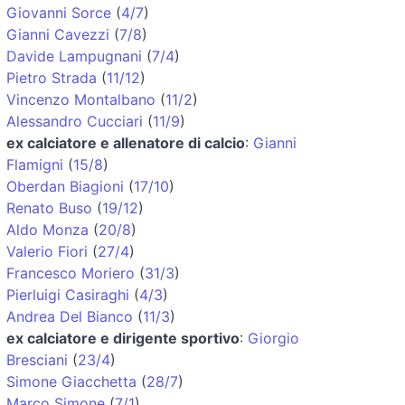
Giovanni Sorce
(
4/7
)
Gianni Cavezzi
(
7/8
)
Davide Lampugnani
(
7/4
)
Pietro Strada
(
11/12
)
Vincenzo Montalbano
(
11/2
)
Alessandro Cucciari
(
11/9
)
ex calciatore e allenatore di calcio
:
Gianni
Flamigni
(
15/8
)
Oberdan Biagioni
(
17/10
)
Renato Buso
(
19/12
)
Aldo Monza
(
20/8
)
Valerio Fiori
(
27/4
)
Francesco Moriero
(
31/3
)
Pierluigi Casiraghi
(
4/3
)
Andrea Del Bianco
(
11/3
)
ex calciatore e dirigente sportivo
:
Giorgio
Bresciani
(
23/4
)
Simone Giacchetta
(
28/7
)
Marco Simone
(
7/1
)