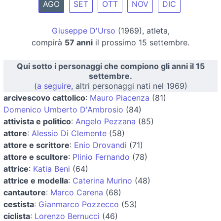
AGO
SET
OTT
NOV
DIC
Giuseppe D'Urso
(1969), atleta,
compirà
57 anni
il prossimo 15 settembre.
Qui sotto i personaggi che compiono gli anni il 15
settembre.
(
a seguire
, altri personaggi nati nel 1969)
arcivescovo cattolico
:
Mauro Piacenza
(81)
Domenico Umberto D'Ambrosio
(84)
attivista e politico
:
Angelo Pezzana
(85)
attore
:
Alessio Di Clemente
(58)
attore e scrittore
:
Enio Drovandi
(71)
attore e scultore
:
Plinio Fernando
(78)
attrice
:
Katia Beni
(64)
attrice e modella
:
Caterina Murino
(48)
cantautore
:
Marco Carena
(68)
cestista
:
Gianmarco Pozzecco
(53)
ciclista
:
Lorenzo Bernucci
(46)