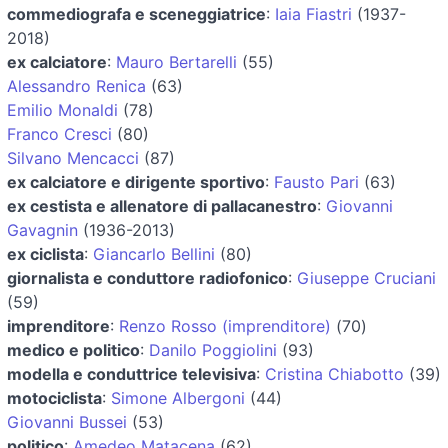
commediografa e sceneggiatrice
:
Iaia Fiastri
(1937-
2018)
ex calciatore
:
Mauro Bertarelli
(55)
Alessandro Renica
(63)
Emilio Monaldi
(78)
Franco Cresci
(80)
Silvano Mencacci
(87)
ex calciatore e dirigente sportivo
:
Fausto Pari
(63)
ex cestista e allenatore di pallacanestro
:
Giovanni
Gavagnin
(1936-2013)
ex ciclista
:
Giancarlo Bellini
(80)
giornalista e conduttore radiofonico
:
Giuseppe Cruciani
(59)
imprenditore
:
Renzo Rosso (imprenditore)
(70)
medico e politico
:
Danilo Poggiolini
(93)
modella e conduttrice televisiva
:
Cristina Chiabotto
(39)
motociclista
:
Simone Albergoni
(44)
Giovanni Bussei
(53)
politico
:
Amedeo Matacena
(62)