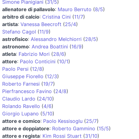
Simone Pianigiani
(
31/5
)
allenatore di pallavolo
:
Mauro Berruto
(
8/5
)
arbitro di calcio
:
Cristina Cini
(
11/7
)
artista
:
Vanessa Beecroft
(
25/4
)
Stefano Cagol
(
11/9
)
astrofisico
:
Alessandro Melchiorri
(
28/5
)
astronomo
:
Andrea Boattini
(
16/9
)
atleta
:
Fabrizio Mori
(
28/6
)
attore
:
Paolo Conticini
(
10/1
)
Paolo Persi
(
12/8
)
Giuseppe Fiorello
(
12/3
)
Roberto Farnesi
(
19/7
)
Pierfrancesco Favino
(
24/8
)
Claudio Lardo
(
24/10
)
Rolando Ravello
(
4/6
)
Giorgio Lupano
(
5/10
)
attore e comico
:
Paolo Kessisoglu
(
25/7
)
attore e doppiatore
:
Roberto Gammino
(
15/5
)
attore e regista
:
Kim Rossi Stuart
(
31/10
)