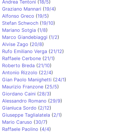
Andrea Tentoni
(
18/5
)
Graziano Mannari
(
19/4
)
Alfonso Greco
(
19/5
)
Stefan Schwoch
(
19/10
)
Mariano Sotgia
(
1/8
)
Marco Giandebiaggi
(
1/2
)
Alvise Zago
(
20/8
)
Rufo Emiliano Verga
(
21/12
)
Raffaele Cerbone
(
21/1
)
Roberto Breda
(
21/10
)
Antonio Rizzolo
(
22/4
)
Gian Paolo Manighetti
(
24/1
)
Maurizio Franzone
(
25/5
)
Giordano Caini
(
28/3
)
Alessandro Romano
(
29/9
)
Gianluca Sordo
(
2/12
)
Giuseppe Taglialatela
(
2/1
)
Mario Caruso
(
30/7
)
Raffaele Paolino
(
4/4
)