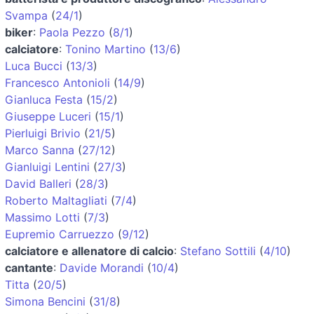
Svampa
(
24/1
)
biker
:
Paola Pezzo
(
8/1
)
calciatore
:
Tonino Martino
(
13/6
)
Luca Bucci
(
13/3
)
Francesco Antonioli
(
14/9
)
Gianluca Festa
(
15/2
)
Giuseppe Luceri
(
15/1
)
Pierluigi Brivio
(
21/5
)
Marco Sanna
(
27/12
)
Gianluigi Lentini
(
27/3
)
David Balleri
(
28/3
)
Roberto Maltagliati
(
7/4
)
Massimo Lotti
(
7/3
)
Eupremio Carruezzo
(
9/12
)
calciatore e allenatore di calcio
:
Stefano Sottili
(
4/10
)
cantante
:
Davide Morandi
(
10/4
)
Titta
(
20/5
)
Simona Bencini
(
31/8
)