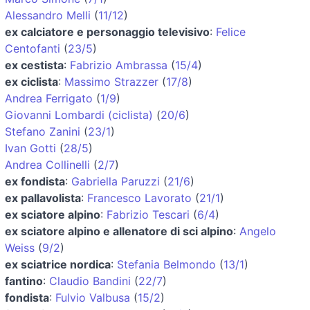
Alessandro Melli
(
11/12
)
ex calciatore e personaggio televisivo
:
Felice
Centofanti
(
23/5
)
ex cestista
:
Fabrizio Ambrassa
(
15/4
)
ex ciclista
:
Massimo Strazzer
(
17/8
)
Andrea Ferrigato
(
1/9
)
Giovanni Lombardi (ciclista)
(
20/6
)
Stefano Zanini
(
23/1
)
Ivan Gotti
(
28/5
)
Andrea Collinelli
(
2/7
)
ex fondista
:
Gabriella Paruzzi
(
21/6
)
ex pallavolista
:
Francesco Lavorato
(
21/1
)
ex sciatore alpino
:
Fabrizio Tescari
(
6/4
)
ex sciatore alpino e allenatore di sci alpino
:
Angelo
Weiss
(
9/2
)
ex sciatrice nordica
:
Stefania Belmondo
(
13/1
)
fantino
:
Claudio Bandini
(
22/7
)
fondista
:
Fulvio Valbusa
(
15/2
)