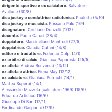
dirigente sportivo e ex calciatore
:
Salvatore
Avallone
(
30/8
)
disc jockey e conduttrice radiofonica
:
Paoletta
(
5/10
)
disc jockey e musicista
:
Rossano Palù
(
1/9
)
disegnatore
:
Cristiano Donzelli
(
1/12
)
docente
:
Paolo Carusi
(
28/4
)
doppiatore
:
Massimiliano Manfredi
(
27/5
)
doppiatrice
:
Claudia Catani
(
14/8
)
editore e traduttore
:
Federico Colpi
(
4/1
)
ex arbitro di calcio
:
Gianluca Paparesta
(
25/5
)
ex atleta
:
Andrea Benvenuti
(
13/12
)
ex atleta e attrice
:
Fiona May
(
12/12
)
ex calciatore
:
Gianluca Petrachi
(
14/1
)
Matteo Superbi
(
14/1
)
Alessandro Mazzola (calciatore 1969)
(
15/6
)
Edoardo Artistico
(
16/6
)
Giuseppe Di Bari
(
17/11
)
Ferdinando Gasparini
(
17/9
)