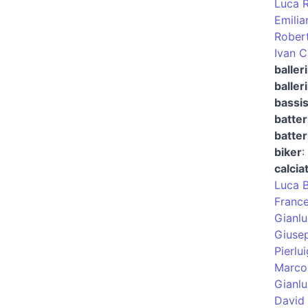
Luca R
Emilia
Rober
Ivan C
baller
baller
bassis
batter
batter
biker
:
calcia
Luca 
France
Gianlu
Giuse
Pierlui
Marco
Gianlu
David 