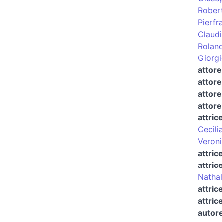
Robert
Pierfr
Claud
Roland
Giorg
attor
attore
attore
attore
attric
Cecili
Veron
attric
attric
Natha
attric
attric
autore