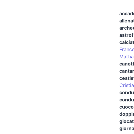
accad
allena
arche
astrof
calcia
France
Mattia
canott
cantan
cestis
Cristi
condut
condut
cuoco
doppi
giocat
giorna