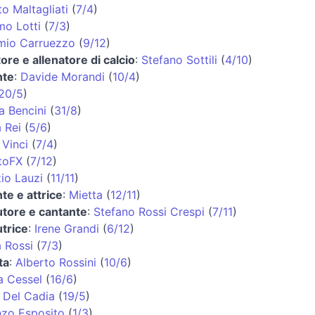
o Maltagliati
(
7/4
)
mo Lotti
(
7/3
)
mio Carruezzo
(
9/12
)
tore e allenatore di calcio
:
Stefano Sottili
(
4/10
)
nte
:
Davide Morandi
(
10/4
)
20/5
)
a Bencini
(
31/8
)
 Rei
(
5/6
)
 Vinci
(
7/4
)
toFX
(
7/12
)
io Lauzi
(
11/11
)
te e attrice
:
Mietta
(
12/11
)
utore e cantante
:
Stefano Rossi Crespi
(
7/11
)
trice
:
Irene Grandi
(
6/12
)
a Rossi
(
7/3
)
ta
:
Alberto Rossini
(
10/6
)
a Cessel
(
16/6
)
 Del Cadia
(
19/5
)
nzo Esposito
(
1/3
)