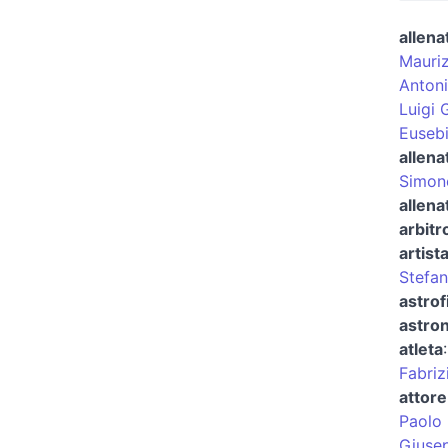
allena
Mauriz
Anton
Luigi 
Euseb
allena
Simone
allena
arbitr
artist
Stefa
astrof
astro
atleta
Fabriz
attore
Paolo 
Giusep