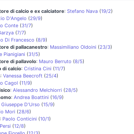
tore di calcio e ex calciatore
:
Stefano Nava
(
19/2
)
io D'Angelo
(
29/9
)
io Conte
(
31/7
)
Garzya
(
7/7
)
io Di Francesco
(
8/9
)
tore di pallacanestro
:
Massimiliano Oldoini
(
23/3
)
 Pianigiani
(
31/5
)
tore di pallavolo
:
Mauro Berruto
(
8/5
)
o di calcio
:
Cristina Cini
(
11/7
)
a
:
Vanessa Beecroft
(
25/4
)
no Cagol
(
11/9
)
isico
:
Alessandro Melchiorri
(
28/5
)
nomo
:
Andrea Boattini
(
16/9
)
:
Giuseppe D'Urso
(
15/9
)
io Mori
(
28/6
)
:
Paolo Conticini
(
10/1
)
Persi
(
12/8
)
pe Fiorello
(
12/3
)