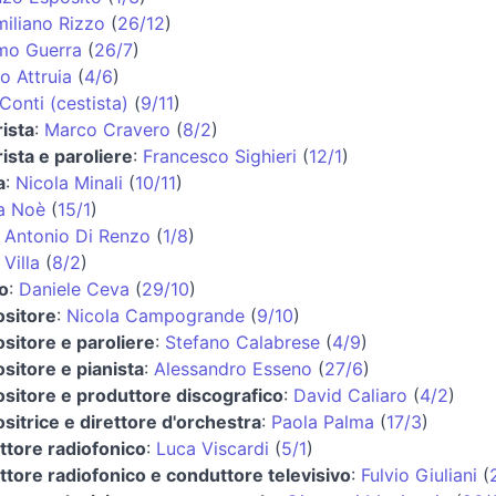
iliano Rizzo
(
26/12
)
mo Guerra
(
26/7
)
o Attruia
(
4/6
)
Conti (cestista)
(
9/11
)
rista
:
Marco Cravero
(
8/2
)
rista e paroliere
:
Francesco Sighieri
(
12/1
)
a
:
Nicola Minali
(
10/11
)
a Noè
(
15/1
)
 Antonio Di Renzo
(
1/8
)
Villa
(
8/2
)
o
:
Daniele Ceva
(
29/10
)
sitore
:
Nicola Campogrande
(
9/10
)
sitore e paroliere
:
Stefano Calabrese
(
4/9
)
itore e pianista
:
Alessandro Esseno
(
27/6
)
sitore e produttore discografico
:
David Caliaro
(
4/2
)
itrice e direttore d'orchestra
:
Paola Palma
(
17/3
)
ttore radiofonico
:
Luca Viscardi
(
5/1
)
tore radiofonico e conduttore televisivo
:
Fulvio Giuliani
(