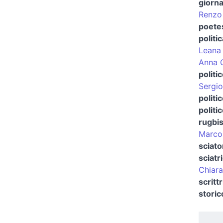
giorna
Renzo
poetes
politic
Leana 
Anna 
politi
Sergio
politi
politi
rugbis
Marco 
sciato
sciatr
Chiar
scrittr
storic