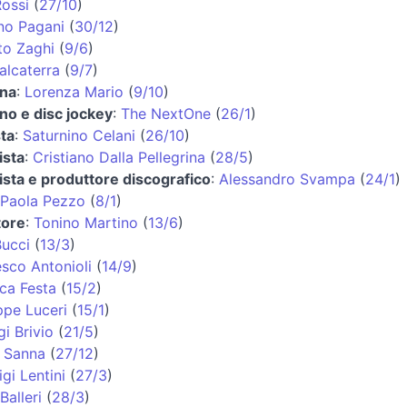
ossi
(
27/10
)
no Pagani
(
30/12
)
to Zaghi
(
9/6
)
alcaterra
(
9/7
)
ina
:
Lorenza Mario
(
9/10
)
ino e disc jockey
:
The NextOne
(
26/1
)
ta
:
Saturnino Celani
(
26/10
)
ista
:
Cristiano Dalla Pellegrina
(
28/5
)
ista e produttore discografico
:
Alessandro Svampa
(
24/1
)
Paola Pezzo
(
8/1
)
tore
:
Tonino Martino
(
13/6
)
Bucci
(
13/3
)
sco Antonioli
(
14/9
)
ca Festa
(
15/2
)
ppe Luceri
(
15/1
)
gi Brivio
(
21/5
)
 Sanna
(
27/12
)
igi Lentini
(
27/3
)
Balleri
(
28/3
)