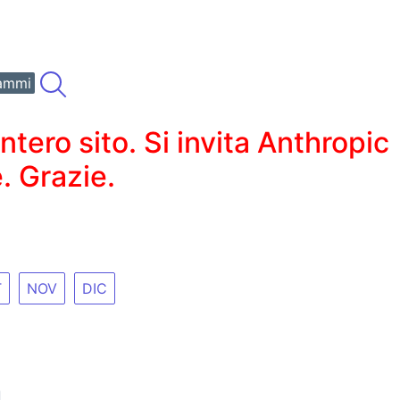
ammi
ero sito. Si invita Anthropic
. Grazie.
T
NOV
DIC