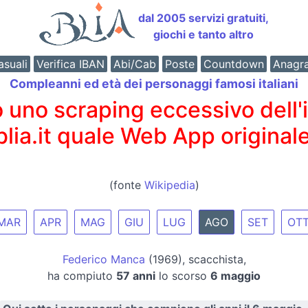
dal 2005 servizi gratuiti,
giochi e tanto altro
suali
Verifica IBAN
Abi/Cab
Poste
Countdown
Anagr
Compleanni ed età dei personaggi famosi italiani
o scraping eccessivo dell'int
 blia.it quale Web App originale
(fonte
Wikipedia
)
MAR
APR
MAG
GIU
LUG
AGO
SET
OT
Federico Manca
(1969), scacchista,
ha compiuto
57 anni
lo scorso
6 maggio