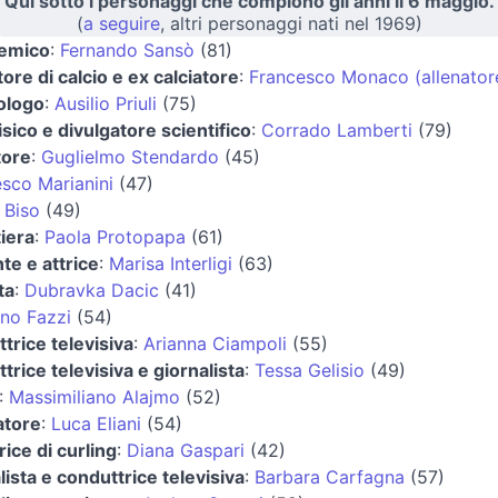
Qui sotto i personaggi che compiono gli anni il 6 maggio.
(
a seguire
, altri personaggi nati nel 1969)
emico
:
Fernando Sansò
(81)
tore di calcio e ex calciatore
:
Francesco Monaco (allenator
ologo
:
Ausilio Priuli
(75)
isico e divulgatore scientifico
:
Corrado Lamberti
(79)
tore
:
Guglielmo Stendardo
(45)
sco Marianini
(47)
 Biso
(49)
iera
:
Paola Protopapa
(61)
te e attrice
:
Marisa Interligi
(63)
ta
:
Dubravka Dacic
(41)
ano Fazzi
(54)
trice televisiva
:
Arianna Ciampoli
(55)
trice televisiva e giornalista
:
Tessa Gelisio
(49)
:
Massimiliano Alajmo
(52)
atore
:
Luca Eliani
(54)
rice di curling
:
Diana Gaspari
(42)
lista e conduttrice televisiva
:
Barbara Carfagna
(57)