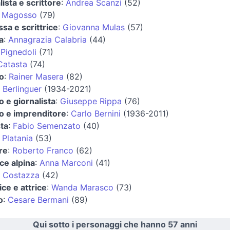
lista e scrittore
:
Andrea Scanzi
(52)
 Magosso
(79)
sa e scrittrice
:
Giovanna Mulas
(57)
a
:
Annagrazia Calabria
(44)
Pignedoli
(71)
Catasta
(74)
co
:
Rainer Masera
(82)
 Berlinguer
(1934-2021)
co e giornalista
:
Giuseppe Rippa
(76)
co e imprenditore
:
Carlo Bernini
(1936-2011)
ta
:
Fabio Semenzato
(40)
Platania
(53)
re
:
Roberto Franco
(62)
ice alpina
:
Anna Marconi
(41)
a Costazza
(42)
ice e attrice
:
Wanda Marasco
(73)
o
:
Cesare Bermani
(89)
Qui sotto i personaggi che hanno 57 anni