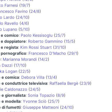
o Farnesi
(
19/7
)
ancesco Favino
(
24/8
)
io Lardo
(
24/10
)
o Ravello
(
4/6
)
io Lupano
(
5/10
)
e e comico
:
Paolo Kessisoglu
(
25/7
)
 e doppiatore
:
Roberto Gammino
(
15/5
)
 e regista
:
Kim Rossi Stuart
(
31/10
)
 pornografico
:
Francesco D'Macho
(
29/1
)
e
:
Marianna Morandi
(
14/2
)
a Dazzi
(
17/10
)
ika Logan
(
22/5
)
e e comica
:
Debora Villa
(
13/4
)
e e conduttrice televisiva
:
Raffaella Bergè
(
23/9
)
lie Caldonazzo
(
24/5
)
e e giornalista
:
Sonia Topazio
(
8/9
)
e e modella
:
Yvonne Sciò
(
25/7
)
 di fumetti
:
Giuseppe Matteoni
(
24/10
)