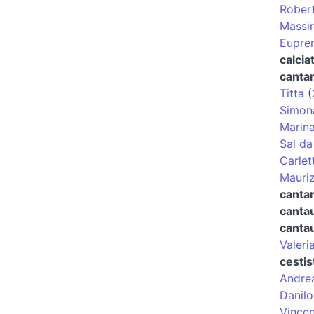
Robert
Massi
Eupre
calcia
canta
Titta
(
Simon
Marina
Sal da
Carlet
Mauriz
cantan
canta
cantau
Valeri
cestis
Andre
Danilo
Vince