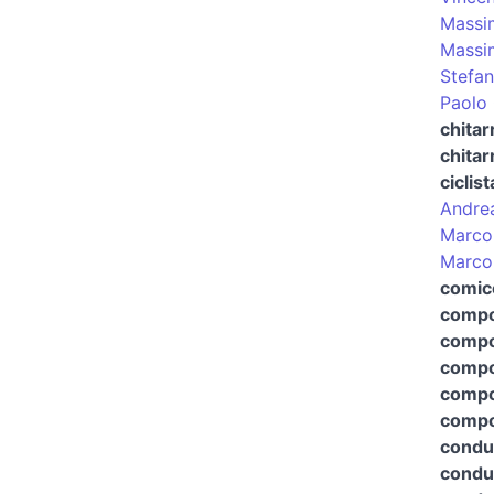
Massim
Massi
Stefan
Paolo 
chitar
chitar
ciclist
Andre
Marco
Marco 
comic
compo
compo
compos
compo
compos
condu
condut