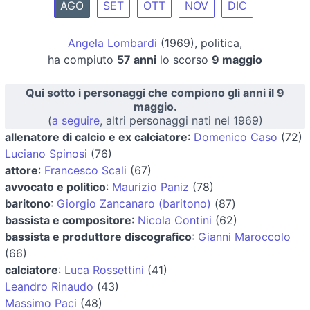
AGO
SET
OTT
NOV
DIC
Angela Lombardi
(1969), politica,
ha compiuto
57 anni
lo scorso
9 maggio
Qui sotto i personaggi che compiono gli anni il 9
maggio.
(
a seguire
, altri personaggi nati nel 1969)
allenatore di calcio e ex calciatore
:
Domenico Caso
(72)
Luciano Spinosi
(76)
attore
:
Francesco Scali
(67)
avvocato e politico
:
Maurizio Paniz
(78)
baritono
:
Giorgio Zancanaro (baritono)
(87)
bassista e compositore
:
Nicola Contini
(62)
bassista e produttore discografico
:
Gianni Maroccolo
(66)
calciatore
:
Luca Rossettini
(41)
Leandro Rinaudo
(43)
Massimo Paci
(48)