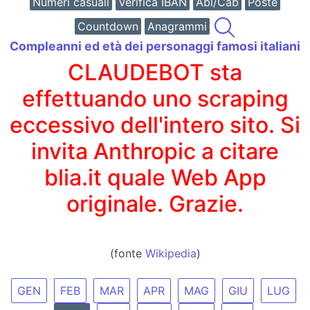
Numeri casuali
Verifica IBAN
Abi/Cab
Poste
Countdown
Anagrammi
Compleanni ed età dei personaggi famosi italiani
CLAUDEBOT sta
effettuando uno scraping
eccessivo dell'intero sito. Si
invita Anthropic a citare
blia.it quale Web App
originale. Grazie.
(fonte
Wikipedia
)
GEN
FEB
MAR
APR
MAG
GIU
LUG