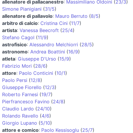
allenatore di pallacanestro
:
Massimiliano Oldoini
(
23/3
)
Simone Pianigiani
(
31/5
)
allenatore di pallavolo
:
Mauro Berruto
(
8/5
)
arbitro di calcio
:
Cristina Cini
(
11/7
)
artista
:
Vanessa Beecroft
(
25/4
)
Stefano Cagol
(
11/9
)
astrofisico
:
Alessandro Melchiorri
(
28/5
)
astronomo
:
Andrea Boattini
(
16/9
)
atleta
:
Giuseppe D'Urso
(
15/9
)
Fabrizio Mori
(
28/6
)
attore
:
Paolo Conticini
(
10/1
)
Paolo Persi
(
12/8
)
Giuseppe Fiorello
(
12/3
)
Roberto Farnesi
(
19/7
)
Pierfrancesco Favino
(
24/8
)
Claudio Lardo
(
24/10
)
Rolando Ravello
(
4/6
)
Giorgio Lupano
(
5/10
)
attore e comico
:
Paolo Kessisoglu
(
25/7
)