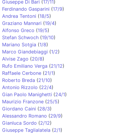
Giuseppe Di Bari
(
17/11
)
Ferdinando Gasparini
(
17/9
)
Andrea Tentoni
(
18/5
)
Graziano Mannari
(
19/4
)
Alfonso Greco
(
19/5
)
Stefan Schwoch
(
19/10
)
Mariano Sotgia
(
1/8
)
Marco Giandebiaggi
(
1/2
)
Alvise Zago
(
20/8
)
Rufo Emiliano Verga
(
21/12
)
Raffaele Cerbone
(
21/1
)
Roberto Breda
(
21/10
)
Antonio Rizzolo
(
22/4
)
Gian Paolo Manighetti
(
24/1
)
Maurizio Franzone
(
25/5
)
Giordano Caini
(
28/3
)
Alessandro Romano
(
29/9
)
Gianluca Sordo
(
2/12
)
Giuseppe Taglialatela
(
2/1
)