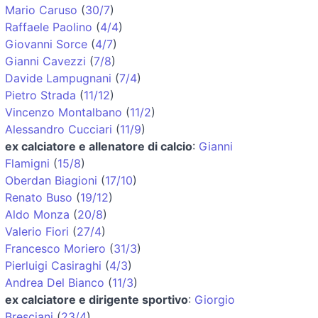
Mario Caruso
(
30/7
)
Raffaele Paolino
(
4/4
)
Giovanni Sorce
(
4/7
)
Gianni Cavezzi
(
7/8
)
Davide Lampugnani
(
7/4
)
Pietro Strada
(
11/12
)
Vincenzo Montalbano
(
11/2
)
Alessandro Cucciari
(
11/9
)
ex calciatore e allenatore di calcio
:
Gianni
Flamigni
(
15/8
)
Oberdan Biagioni
(
17/10
)
Renato Buso
(
19/12
)
Aldo Monza
(
20/8
)
Valerio Fiori
(
27/4
)
Francesco Moriero
(
31/3
)
Pierluigi Casiraghi
(
4/3
)
Andrea Del Bianco
(
11/3
)
ex calciatore e dirigente sportivo
:
Giorgio
Bresciani
(
23/4
)