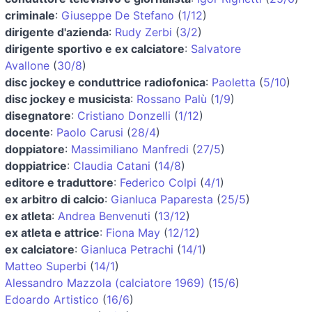
criminale
:
Giuseppe De Stefano
(
1/12
)
dirigente d'azienda
:
Rudy Zerbi
(
3/2
)
dirigente sportivo e ex calciatore
:
Salvatore
Avallone
(
30/8
)
disc jockey e conduttrice radiofonica
:
Paoletta
(
5/10
)
disc jockey e musicista
:
Rossano Palù
(
1/9
)
disegnatore
:
Cristiano Donzelli
(
1/12
)
docente
:
Paolo Carusi
(
28/4
)
doppiatore
:
Massimiliano Manfredi
(
27/5
)
doppiatrice
:
Claudia Catani
(
14/8
)
editore e traduttore
:
Federico Colpi
(
4/1
)
ex arbitro di calcio
:
Gianluca Paparesta
(
25/5
)
ex atleta
:
Andrea Benvenuti
(
13/12
)
ex atleta e attrice
:
Fiona May
(
12/12
)
ex calciatore
:
Gianluca Petrachi
(
14/1
)
Matteo Superbi
(
14/1
)
Alessandro Mazzola (calciatore 1969)
(
15/6
)
Edoardo Artistico
(
16/6
)