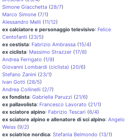
Simone Giacchetta
(
28/7
)
Marco Simone
(
7/1
)
Alessandro Melli
(
11/12
)
ex calciatore e personaggio televisivo
:
Felice
Centofanti
(
23/5
)
ex cestista
:
Fabrizio Ambrassa
(
15/4
)
ex ciclista
:
Massimo Strazzer
(
17/8
)
Andrea Ferrigato
(
1/9
)
Giovanni Lombardi (ciclista)
(
20/6
)
Stefano Zanini
(
23/1
)
Ivan Gotti
(
28/5
)
Andrea Collinelli
(
2/7
)
ex fondista
:
Gabriella Paruzzi
(
21/6
)
ex pallavolista
:
Francesco Lavorato
(
21/1
)
ex sciatore alpino
:
Fabrizio Tescari
(
6/4
)
ex sciatore alpino e allenatore di sci alpino
:
Angelo
Weiss
(
9/2
)
ex sciatrice nordica
:
Stefania Belmondo
(
13/1
)