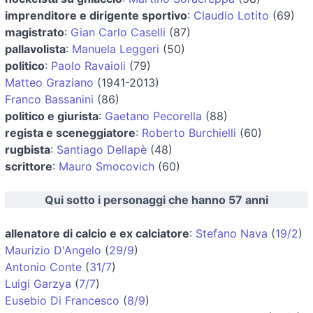
imprenditore e dirigente sportivo
:
Claudio Lotito
(69)
magistrato
:
Gian Carlo Caselli
(87)
pallavolista
:
Manuela Leggeri
(50)
politico
:
Paolo Ravaioli
(79)
Matteo Graziano
(1941-2013)
Franco Bassanini
(86)
politico e giurista
:
Gaetano Pecorella
(88)
regista e sceneggiatore
:
Roberto Burchielli
(60)
rugbista
:
Santiago Dellapè
(48)
scrittore
:
Mauro Smocovich
(60)
Qui sotto i personaggi che hanno 57 anni
allenatore di calcio e ex calciatore
:
Stefano Nava
(
19/2
)
Maurizio D'Angelo
(
29/9
)
Antonio Conte
(
31/7
)
Luigi Garzya
(
7/7
)
Eusebio Di Francesco
(
8/9
)