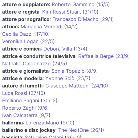
attore e doppiatore
:
Roberto Gammino
(
15/5
)
attore e regista
:
Kim Rossi Stuart
(
31/10
)
attore pornografico
:
Francesco D'Macho
(
29/1
)
attrice
:
Marianna Morandi
(
14/2
)
Cecilia Dazzi
(
17/10
)
Veronika Logan
(
22/5
)
attrice e comica
:
Debora Villa
(
13/4
)
attrice e conduttrice televisiva
:
Raffaella Bergè
(
23/9
)
Nathalie Caldonazzo
(
24/5
)
attrice e giornalista
:
Sonia Topazio
(
8/9
)
attrice e modella
:
Yvonne Sciò
(
25/7
)
autore di fumetti
:
Giuseppe Matteoni
(
24/10
)
Luca Rossi
(
27/10
)
Emiliano Pagani
(
30/12
)
Roberto Zaghi
(
9/6
)
Ivan Calcaterra
(
9/7
)
ballerina
:
Lorenza Mario
(
9/10
)
ballerino e disc jockey
:
The NextOne
(
26/1
)
bassista
:
Saturnino Celani
(
26/10
)