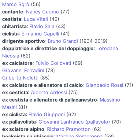
Marco Sgrò
(56)
cantante
:
Nancy Cuomo
(77)
cestista
:
Luca Vitali
(40)
chitarrista
:
Flavio Sala
(43)
ciclista
:
Ermanno Capelli
(41)
dirigente sportivo
:
Bruno Grandi
(1934-2019)
doppiatrice e direttrice del doppiaggio
:
Loredana
Nicosia
(62)
ex calciatore
:
Fulvio Collovati
(69)
Giovanni Ferradini
(73)
Gilberto Noletti
(85)
ex calciatore e allenatore di calcio
:
Gianpaolo Rossi
(71)
ex cestista
:
Alberto Ardessi
(75)
ex cestista e allenatore di pallacanestro
:
Massimo
Masini
(81)
ex ciclista
:
Flavio Giupponi
(62)
ex pallavolista
:
Giovanni Lanfranco (pallavolo)
(70)
ex sciatore alpino
:
Richard Pramotton
(62)
hockeista su ghiaccio
:
Martino Soracreppa
(58)