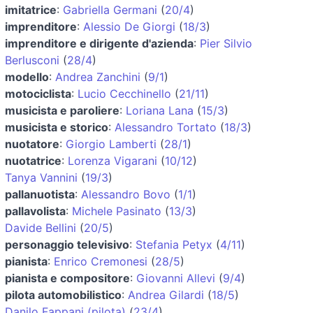
imitatrice
:
Gabriella Germani
(
20/4
)
imprenditore
:
Alessio De Giorgi
(
18/3
)
imprenditore e dirigente d'azienda
:
Pier Silvio
Berlusconi
(
28/4
)
modello
:
Andrea Zanchini
(
9/1
)
motociclista
:
Lucio Cecchinello
(
21/11
)
musicista e paroliere
:
Loriana Lana
(
15/3
)
musicista e storico
:
Alessandro Tortato
(
18/3
)
nuotatore
:
Giorgio Lamberti
(
28/1
)
nuotatrice
:
Lorenza Vigarani
(
10/12
)
Tanya Vannini
(
19/3
)
pallanuotista
:
Alessandro Bovo
(
1/1
)
pallavolista
:
Michele Pasinato
(
13/3
)
Davide Bellini
(
20/5
)
personaggio televisivo
:
Stefania Petyx
(
4/11
)
pianista
:
Enrico Cremonesi
(
28/5
)
pianista e compositore
:
Giovanni Allevi
(
9/4
)
pilota automobilistico
:
Andrea Gilardi
(
18/5
)
Danilo Fappani (pilota)
(
23/4
)