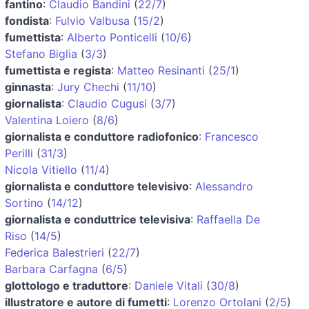
fantino
:
Claudio Bandini
(
22/7
)
fondista
:
Fulvio Valbusa
(
15/2
)
fumettista
:
Alberto Ponticelli
(
10/6
)
Stefano Biglia
(
3/3
)
fumettista e regista
:
Matteo Resinanti
(
25/1
)
ginnasta
:
Jury Chechi
(
11/10
)
giornalista
:
Claudio Cugusi
(
3/7
)
Valentina Loiero
(
8/6
)
giornalista e conduttore radiofonico
:
Francesco
Perilli
(
31/3
)
Nicola Vitiello
(
11/4
)
giornalista e conduttore televisivo
:
Alessandro
Sortino
(
14/12
)
giornalista e conduttrice televisiva
:
Raffaella De
Riso
(
14/5
)
Federica Balestrieri
(
22/7
)
Barbara Carfagna
(
6/5
)
glottologo e traduttore
:
Daniele Vitali
(
30/8
)
illustratore e autore di fumetti
:
Lorenzo Ortolani
(
2/5
)