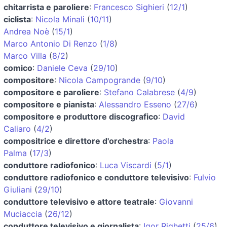
chitarrista e paroliere
:
Francesco Sighieri
(
12/1
)
ciclista
:
Nicola Minali
(
10/11
)
Andrea Noè
(
15/1
)
Marco Antonio Di Renzo
(
1/8
)
Marco Villa
(
8/2
)
comico
:
Daniele Ceva
(
29/10
)
compositore
:
Nicola Campogrande
(
9/10
)
compositore e paroliere
:
Stefano Calabrese
(
4/9
)
compositore e pianista
:
Alessandro Esseno
(
27/6
)
compositore e produttore discografico
:
David
Caliaro
(
4/2
)
compositrice e direttore d'orchestra
:
Paola
Palma
(
17/3
)
conduttore radiofonico
:
Luca Viscardi
(
5/1
)
conduttore radiofonico e conduttore televisivo
:
Fulvio
Giuliani
(
29/10
)
conduttore televisivo e attore teatrale
:
Giovanni
Muciaccia
(
26/12
)
conduttore televisivo e giornalista
:
Igor Righetti
(
25/6
)