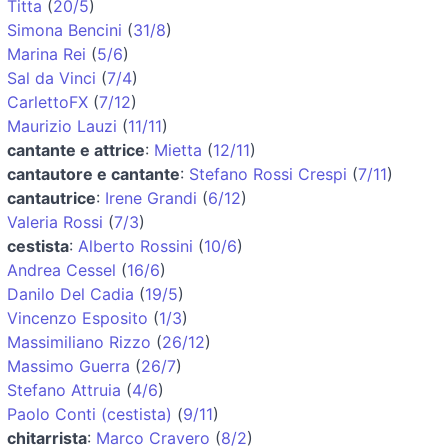
Titta
(
20/5
)
Simona Bencini
(
31/8
)
Marina Rei
(
5/6
)
Sal da Vinci
(
7/4
)
CarlettoFX
(
7/12
)
Maurizio Lauzi
(
11/11
)
cantante e attrice
:
Mietta
(
12/11
)
cantautore e cantante
:
Stefano Rossi Crespi
(
7/11
)
cantautrice
:
Irene Grandi
(
6/12
)
Valeria Rossi
(
7/3
)
cestista
:
Alberto Rossini
(
10/6
)
Andrea Cessel
(
16/6
)
Danilo Del Cadia
(
19/5
)
Vincenzo Esposito
(
1/3
)
Massimiliano Rizzo
(
26/12
)
Massimo Guerra
(
26/7
)
Stefano Attruia
(
4/6
)
Paolo Conti (cestista)
(
9/11
)
chitarrista
:
Marco Cravero
(
8/2
)