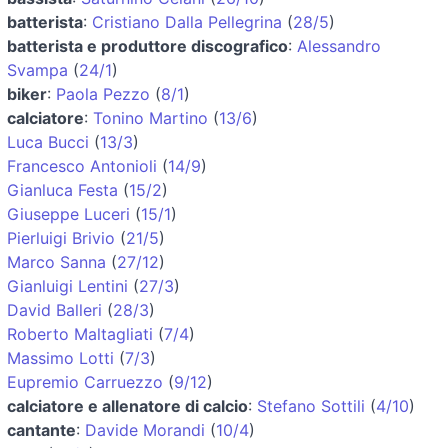
batterista
:
Cristiano Dalla Pellegrina
(
28/5
)
batterista e produttore discografico
:
Alessandro
Svampa
(
24/1
)
biker
:
Paola Pezzo
(
8/1
)
calciatore
:
Tonino Martino
(
13/6
)
Luca Bucci
(
13/3
)
Francesco Antonioli
(
14/9
)
Gianluca Festa
(
15/2
)
Giuseppe Luceri
(
15/1
)
Pierluigi Brivio
(
21/5
)
Marco Sanna
(
27/12
)
Gianluigi Lentini
(
27/3
)
David Balleri
(
28/3
)
Roberto Maltagliati
(
7/4
)
Massimo Lotti
(
7/3
)
Eupremio Carruezzo
(
9/12
)
calciatore e allenatore di calcio
:
Stefano Sottili
(
4/10
)
cantante
:
Davide Morandi
(
10/4
)