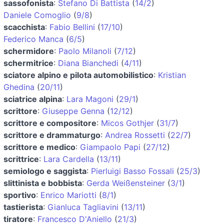
sassofonista
:
Stefano Di Battista
(
14/2
)
Daniele Comoglio
(
9/8
)
scacchista
:
Fabio Bellini
(
17/10
)
Federico Manca
(
6/5
)
schermidore
:
Paolo Milanoli
(
7/12
)
schermitrice
:
Diana Bianchedi
(
4/11
)
sciatore alpino e pilota automobilistico
:
Kristian
Ghedina
(
20/11
)
sciatrice alpina
:
Lara Magoni
(
29/1
)
scrittore
:
Giuseppe Genna
(
12/12
)
scrittore e compositore
:
Micos Gothjer
(
31/7
)
scrittore e drammaturgo
:
Andrea Rossetti
(
22/7
)
scrittore e medico
:
Giampaolo Papi
(
27/12
)
scrittrice
:
Lara Cardella
(
13/11
)
semiologo e saggista
:
Pierluigi Basso Fossali
(
25/3
)
slittinista e bobbista
:
Gerda Weißensteiner
(
3/1
)
sportivo
:
Enrico Mariotti
(
8/1
)
tastierista
:
Gianluca Tagliavini
(
13/11
)
tiratore
:
Francesco D'Aniello
(
21/3
)