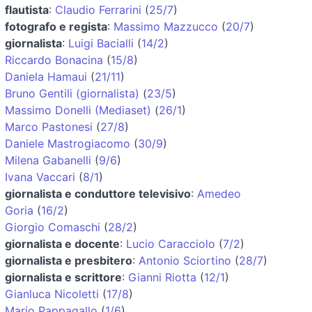
flautista
:
Claudio Ferrarini
(
25/7
)
fotografo e regista
:
Massimo Mazzucco
(
20/7
)
giornalista
:
Luigi Bacialli
(
14/2
)
Riccardo Bonacina
(
15/8
)
Daniela Hamaui
(
21/11
)
Bruno Gentili (giornalista)
(
23/5
)
Massimo Donelli (Mediaset)
(
26/1
)
Marco Pastonesi
(
27/8
)
Daniele Mastrogiacomo
(
30/9
)
Milena Gabanelli
(
9/6
)
Ivana Vaccari
(
8/1
)
giornalista e conduttore televisivo
:
Amedeo
Goria
(
16/2
)
Giorgio Comaschi
(
28/2
)
giornalista e docente
:
Lucio Caracciolo
(
7/2
)
giornalista e presbitero
:
Antonio Sciortino
(
28/7
)
giornalista e scrittore
:
Gianni Riotta
(
12/1
)
Gianluca Nicoletti
(
17/8
)
Mario Pappagallo
(
1/6
)