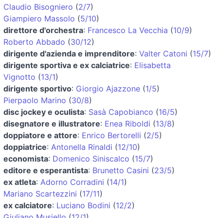
Claudio Bisogniero
(
2/7
)
Giampiero Massolo
(
5/10
)
direttore d'orchestra
:
Francesco La Vecchia
(
10/9
)
Roberto Abbado
(
30/12
)
dirigente d'azienda e imprenditore
:
Valter Catoni
(
15/7
)
dirigente sportiva e ex calciatrice
:
Elisabetta
Vignotto
(
13/1
)
dirigente sportivo
:
Giorgio Ajazzone
(
1/5
)
Pierpaolo Marino
(
30/8
)
disc jockey e oculista
:
Sasà Capobianco
(
16/5
)
disegnatore e illustratore
:
Enea Riboldi
(
13/8
)
doppiatore e attore
:
Enrico Bertorelli
(
2/5
)
doppiatrice
:
Antonella Rinaldi
(
12/10
)
economista
:
Domenico Siniscalco
(
15/7
)
editore e esperantista
:
Brunetto Casini
(
23/5
)
ex atleta
:
Adorno Corradini
(
14/1
)
Mariano Scartezzini
(
17/11
)
ex calciatore
:
Luciano Bodini
(
12/2
)
Giuliano Musiello
(
12/1
)