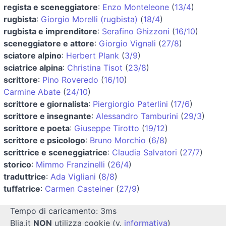
regista e sceneggiatore
:
Enzo Monteleone
(
13/4
)
rugbista
:
Giorgio Morelli (rugbista)
(
18/4
)
rugbista e imprenditore
:
Serafino Ghizzoni
(
16/10
)
sceneggiatore e attore
:
Giorgio Vignali
(
27/8
)
sciatore alpino
:
Herbert Plank
(
3/9
)
sciatrice alpina
:
Christina Tisot
(
23/8
)
scrittore
:
Pino Roveredo
(
16/10
)
Carmine Abate
(
24/10
)
scrittore e giornalista
:
Piergiorgio Paterlini
(
17/6
)
scrittore e insegnante
:
Alessandro Tamburini
(
29/3
)
scrittore e poeta
:
Giuseppe Tirotto
(
19/12
)
scrittore e psicologo
:
Bruno Morchio
(
6/8
)
scrittrice e sceneggiatrice
:
Claudia Salvatori
(
27/7
)
storico
:
Mimmo Franzinelli
(
26/4
)
traduttrice
:
Ada Vigliani
(
8/8
)
tuffatrice
:
Carmen Casteiner
(
27/9
)
Tempo di caricamento: 3ms
Blia.it
NON
utilizza cookie (v.
informativa
)