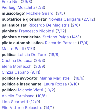
Enzo Nini
(
29/8
)
Pierluigi Moschitti
(
2/3
)
musicologo
:
Michele Girardi
(
3/5
)
nuotatrice e giornalista
:
Novella Calligaris
(
27/12
)
pallanuotista
:
Riccardo De Magistris
(
2/6
)
pianista
:
Francesco Nicolosi
(
7/12
)
pianista e tastierista
:
Stefano Pulga
(
14/3
)
pilota automobilistico
:
Riccardo Patrese
(
17/4
)
Mauro Baldi
(
31/1
)
politica
:
Letizia De Torre
(
18/8
)
Cristina De Luca
(
24/3
)
Elena Montecchi
(
30/9
)
Cinzia Capano
(
9/11
)
politica e avvocato
:
Marina Magistrelli
(
18/6
)
politica e insegnante
:
Laura Rozza
(
8/10
)
politico
:
Michele Vietti
(
10/2
)
Aniello Formisano
(
10/6
)
Lido Scarpetti
(
12/9
)
Elio Vittorio Belcastro
(
14/1
)