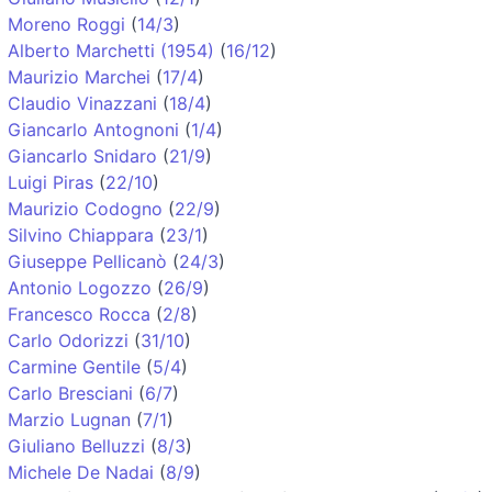
Moreno Roggi
(
14/3
)
Alberto Marchetti (1954)
(
16/12
)
Maurizio Marchei
(
17/4
)
Claudio Vinazzani
(
18/4
)
Giancarlo Antognoni
(
1/4
)
Giancarlo Snidaro
(
21/9
)
Luigi Piras
(
22/10
)
Maurizio Codogno
(
22/9
)
Silvino Chiappara
(
23/1
)
Giuseppe Pellicanò
(
24/3
)
Antonio Logozzo
(
26/9
)
Francesco Rocca
(
2/8
)
Carlo Odorizzi
(
31/10
)
Carmine Gentile
(
5/4
)
Carlo Bresciani
(
6/7
)
Marzio Lugnan
(
7/1
)
Giuliano Belluzzi
(
8/3
)
Michele De Nadai
(
8/9
)