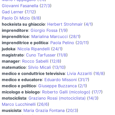
Giovanni Fasanella
(
27/3
)
Gad Lerner
(
7/12
)
Paolo Di Mizio
(
9/8
)
hockeista su ghiaccio
:
Herbert Strohmair
(
4/1
)
imprenditore
:
Giorgio Fossa
(
1/9
)
imprenditrice
:
Marialina Marcucci
(
28/1
)
imprenditrice e politica
:
Paola Pelino
(
20/11
)
judoka
:
Nicola Ripandelli
(
24/1
)
magistrato
:
Cuno Tarfusser
(
11/8
)
manager
:
Rocco Sabelli
(
12/8
)
matematico
:
Silvio Micali
(
13/10
)
medico e conduttrice televisiva
:
Livia Azzariti
(
16/8
)
medico e educatore
:
Eduardo Missoni
(
31/7
)
medico e politico
:
Giuseppe Buzzanca
(
2/1
)
micologo e biologo
:
Roberto Galli (micologo)
(
17/7
)
motociclista
:
Graziano Rossi (motociclista)
(
14/3
)
Marco Lucchinelli
(
26/6
)
musicista
:
Maria Grazia Fontana
(
20/3
)