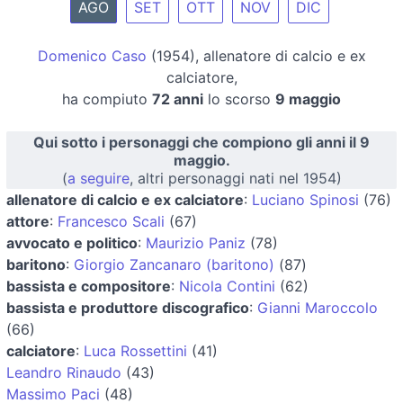
AGO
SET
OTT
NOV
DIC
Domenico Caso
(1954), allenatore di calcio e ex
calciatore,
ha compiuto
72 anni
lo scorso
9 maggio
Qui sotto i personaggi che compiono gli anni il 9
maggio.
(
a seguire
, altri personaggi nati nel 1954)
allenatore di calcio e ex calciatore
:
Luciano Spinosi
(76)
attore
:
Francesco Scali
(67)
avvocato e politico
:
Maurizio Paniz
(78)
baritono
:
Giorgio Zancanaro (baritono)
(87)
bassista e compositore
:
Nicola Contini
(62)
bassista e produttore discografico
:
Gianni Maroccolo
(66)
calciatore
:
Luca Rossettini
(41)
Leandro Rinaudo
(43)
Massimo Paci
(48)