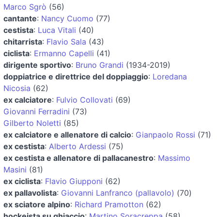
Marco Sgrò
(56)
cantante
:
Nancy Cuomo
(77)
cestista
:
Luca Vitali
(40)
chitarrista
:
Flavio Sala
(43)
ciclista
:
Ermanno Capelli
(41)
dirigente sportivo
:
Bruno Grandi
(1934-2019)
doppiatrice e direttrice del doppiaggio
:
Loredana
Nicosia
(62)
ex calciatore
:
Fulvio Collovati
(69)
Giovanni Ferradini
(73)
Gilberto Noletti
(85)
ex calciatore e allenatore di calcio
:
Gianpaolo Rossi
(71)
ex cestista
:
Alberto Ardessi
(75)
ex cestista e allenatore di pallacanestro
:
Massimo
Masini
(81)
ex ciclista
:
Flavio Giupponi
(62)
ex pallavolista
:
Giovanni Lanfranco (pallavolo)
(70)
ex sciatore alpino
:
Richard Pramotton
(62)
hockeista su ghiaccio
:
Martino Soracreppa
(58)