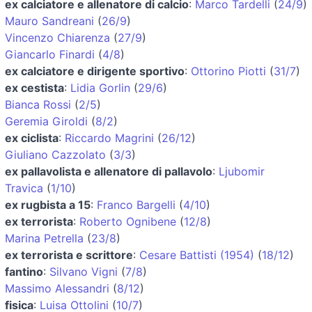
ex calciatore e allenatore di calcio
:
Marco Tardelli
(
24/9
)
Mauro Sandreani
(
26/9
)
Vincenzo Chiarenza
(
27/9
)
Giancarlo Finardi
(
4/8
)
ex calciatore e dirigente sportivo
:
Ottorino Piotti
(
31/7
)
ex cestista
:
Lidia Gorlin
(
29/6
)
Bianca Rossi
(
2/5
)
Geremia Giroldi
(
8/2
)
ex ciclista
:
Riccardo Magrini
(
26/12
)
Giuliano Cazzolato
(
3/3
)
ex pallavolista e allenatore di pallavolo
:
Ljubomir
Travica
(
1/10
)
ex rugbista a 15
:
Franco Bargelli
(
4/10
)
ex terrorista
:
Roberto Ognibene
(
12/8
)
Marina Petrella
(
23/8
)
ex terrorista e scrittore
:
Cesare Battisti (1954)
(
18/12
)
fantino
:
Silvano Vigni
(
7/8
)
Massimo Alessandri
(
8/12
)
fisica
:
Luisa Ottolini
(
10/7
)