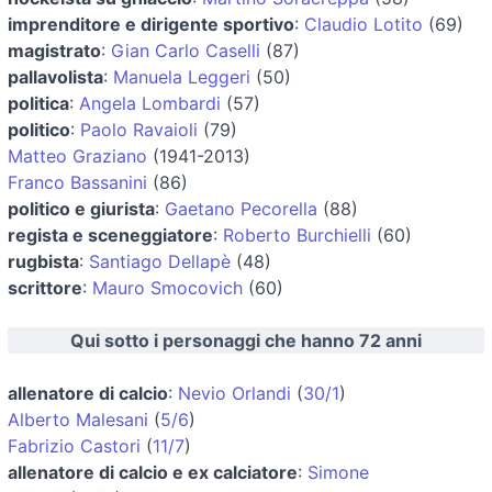
imprenditore e dirigente sportivo
:
Claudio Lotito
(69)
magistrato
:
Gian Carlo Caselli
(87)
pallavolista
:
Manuela Leggeri
(50)
politica
:
Angela Lombardi
(57)
politico
:
Paolo Ravaioli
(79)
Matteo Graziano
(1941-2013)
Franco Bassanini
(86)
politico e giurista
:
Gaetano Pecorella
(88)
regista e sceneggiatore
:
Roberto Burchielli
(60)
rugbista
:
Santiago Dellapè
(48)
scrittore
:
Mauro Smocovich
(60)
Qui sotto i personaggi che hanno 72 anni
allenatore di calcio
:
Nevio Orlandi
(
30/1
)
Alberto Malesani
(
5/6
)
Fabrizio Castori
(
11/7
)
allenatore di calcio e ex calciatore
:
Simone