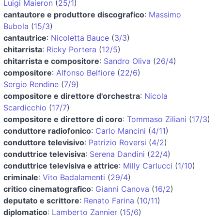
Luigi Maieron
(
25/1
)
cantautore e produttore discografico
:
Massimo
Bubola
(
15/3
)
cantautrice
:
Nicoletta Bauce
(
3/3
)
chitarrista
:
Ricky Portera
(
12/5
)
chitarrista e compositore
:
Sandro Oliva
(
26/4
)
compositore
:
Alfonso Belfiore
(
22/6
)
Sergio Rendine
(
7/9
)
compositore e direttore d'orchestra
:
Nicola
Scardicchio
(
17/7
)
compositore e direttore di coro
:
Tommaso Ziliani
(
17/3
)
conduttore radiofonico
:
Carlo Mancini
(
4/11
)
conduttore televisivo
:
Patrizio Roversi
(
4/2
)
conduttrice televisiva
:
Serena Dandini
(
22/4
)
conduttrice televisiva e attrice
:
Milly Carlucci
(
1/10
)
criminale
:
Vito Badalamenti
(
29/4
)
critico cinematografico
:
Gianni Canova
(
16/2
)
deputato e scrittore
:
Renato Farina
(
10/11
)
diplomatico
:
Lamberto Zannier
(
15/6
)