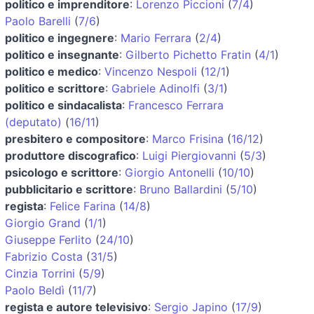
politico e imprenditore
:
Lorenzo Piccioni
(
7/4
)
Paolo Barelli
(
7/6
)
politico e ingegnere
:
Mario Ferrara
(
2/4
)
politico e insegnante
:
Gilberto Pichetto Fratin
(
4/1
)
politico e medico
:
Vincenzo Nespoli
(
12/1
)
politico e scrittore
:
Gabriele Adinolfi
(
3/1
)
politico e sindacalista
:
Francesco Ferrara
(deputato)
(
16/11
)
presbitero e compositore
:
Marco Frisina
(
16/12
)
produttore discografico
:
Luigi Piergiovanni
(
5/3
)
psicologo e scrittore
:
Giorgio Antonelli
(
10/10
)
pubblicitario e scrittore
:
Bruno Ballardini
(
5/10
)
regista
:
Felice Farina
(
14/8
)
Giorgio Grand
(
1/1
)
Giuseppe Ferlito
(
24/10
)
Fabrizio Costa
(
31/5
)
Cinzia Torrini
(
5/9
)
Paolo Beldì
(
11/7
)
regista e autore televisivo
:
Sergio Japino
(
17/9
)