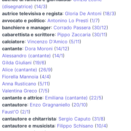
(disegnatrice)
(
14/3
)
autrice televisiva e regista
:
Gloria De Antoni
(
18/3
)
avvocato e politico
:
Antonino Lo Presti
(
1/7
)
banchiere e manager
:
Corrado Passera
(
30/12
)
cabarettista e scrittore
:
Pippo Zaccaria
(
30/11
)
calciatore
:
Vincenzo D'Amico
(
5/11
)
cantante
:
Dora Moroni
(
14/12
)
Alessandro (cantante)
(
14/1
)
Gilda Giuliani
(
19/6
)
Alice (cantante)
(
26/9
)
Fiorella Mannoia
(
4/4
)
Anna Rusticano
(
5/11
)
Valentina Greco
(
7/5
)
cantante e attrice
:
Emiliana (cantante)
(
22/5
)
cantautore
:
Enzo Gragnaniello
(
20/10
)
Faust'O
(
2/1
)
cantautore e chitarrista
:
Sergio Caputo
(
31/8
)
cantautore e musicista
:
Filippo Schisano
(
10/4
)