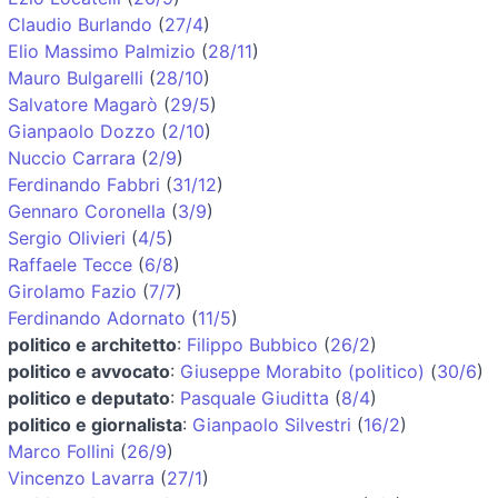
Claudio Burlando
(
27/4
)
Elio Massimo Palmizio
(
28/11
)
Mauro Bulgarelli
(
28/10
)
Salvatore Magarò
(
29/5
)
Gianpaolo Dozzo
(
2/10
)
Nuccio Carrara
(
2/9
)
Ferdinando Fabbri
(
31/12
)
Gennaro Coronella
(
3/9
)
Sergio Olivieri
(
4/5
)
Raffaele Tecce
(
6/8
)
Girolamo Fazio
(
7/7
)
Ferdinando Adornato
(
11/5
)
politico e architetto
:
Filippo Bubbico
(
26/2
)
politico e avvocato
:
Giuseppe Morabito (politico)
(
30/6
)
politico e deputato
:
Pasquale Giuditta
(
8/4
)
politico e giornalista
:
Gianpaolo Silvestri
(
16/2
)
Marco Follini
(
26/9
)
Vincenzo Lavarra
(
27/1
)