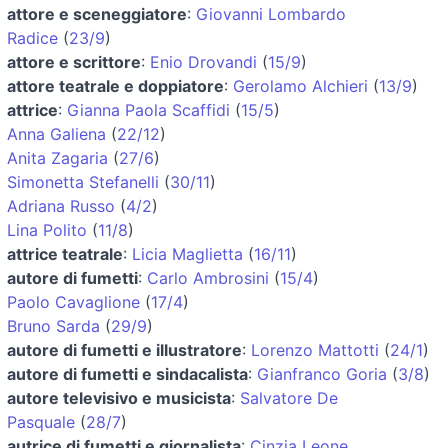
attore e sceneggiatore
:
Giovanni Lombardo
Radice
(
23/9
)
attore e scrittore
:
Enio Drovandi
(
15/9
)
attore teatrale e doppiatore
:
Gerolamo Alchieri
(
13/9
)
attrice
:
Gianna Paola Scaffidi
(
15/5
)
Anna Galiena
(
22/12
)
Anita Zagaria
(
27/6
)
Simonetta Stefanelli
(
30/11
)
Adriana Russo
(
4/2
)
Lina Polito
(
11/8
)
attrice teatrale
:
Licia Maglietta
(
16/11
)
autore di fumetti
:
Carlo Ambrosini
(
15/4
)
Paolo Cavaglione
(
17/4
)
Bruno Sarda
(
29/9
)
autore di fumetti e illustratore
:
Lorenzo Mattotti
(
24/1
)
autore di fumetti e sindacalista
:
Gianfranco Goria
(
3/8
)
autore televisivo e musicista
:
Salvatore De
Pasquale
(
28/7
)
autrice di fumetti e giornalista
:
Cinzia Leone