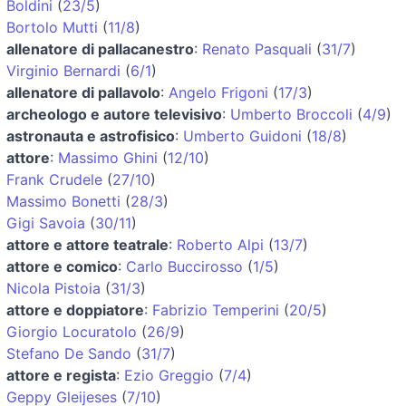
Boldini
(
23/5
)
Bortolo Mutti
(
11/8
)
allenatore di pallacanestro
:
Renato Pasquali
(
31/7
)
Virginio Bernardi
(
6/1
)
allenatore di pallavolo
:
Angelo Frigoni
(
17/3
)
archeologo e autore televisivo
:
Umberto Broccoli
(
4/9
)
astronauta e astrofisico
:
Umberto Guidoni
(
18/8
)
attore
:
Massimo Ghini
(
12/10
)
Frank Crudele
(
27/10
)
Massimo Bonetti
(
28/3
)
Gigi Savoia
(
30/11
)
attore e attore teatrale
:
Roberto Alpi
(
13/7
)
attore e comico
:
Carlo Buccirosso
(
1/5
)
Nicola Pistoia
(
31/3
)
attore e doppiatore
:
Fabrizio Temperini
(
20/5
)
Giorgio Locuratolo
(
26/9
)
Stefano De Sando
(
31/7
)
attore e regista
:
Ezio Greggio
(
7/4
)
Geppy Gleijeses
(
7/10
)