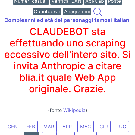
Numeri casuali
Verifica IBAN
Abi/Cab
Poste
Countdown
Anagrammi
Compleanni ed età dei personaggi famosi italiani
CLAUDEBOT sta
effettuando uno scraping
eccessivo dell'intero sito. Si
invita Anthropic a citare
blia.it quale Web App
originale. Grazie.
(fonte
Wikipedia
)
GEN
FEB
MAR
APR
MAG
GIU
LUG