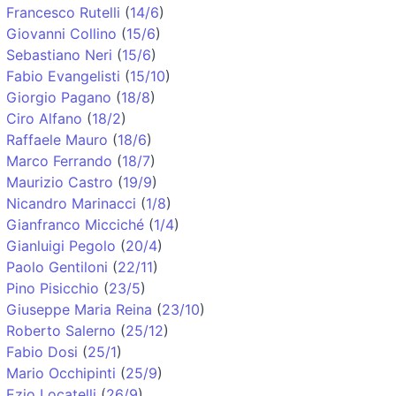
Francesco Rutelli
(
14/6
)
Giovanni Collino
(
15/6
)
Sebastiano Neri
(
15/6
)
Fabio Evangelisti
(
15/10
)
Giorgio Pagano
(
18/8
)
Ciro Alfano
(
18/2
)
Raffaele Mauro
(
18/6
)
Marco Ferrando
(
18/7
)
Maurizio Castro
(
19/9
)
Nicandro Marinacci
(
1/8
)
Gianfranco Micciché
(
1/4
)
Gianluigi Pegolo
(
20/4
)
Paolo Gentiloni
(
22/11
)
Pino Pisicchio
(
23/5
)
Giuseppe Maria Reina
(
23/10
)
Roberto Salerno
(
25/12
)
Fabio Dosi
(
25/1
)
Mario Occhipinti
(
25/9
)
Ezio Locatelli
(
26/9
)