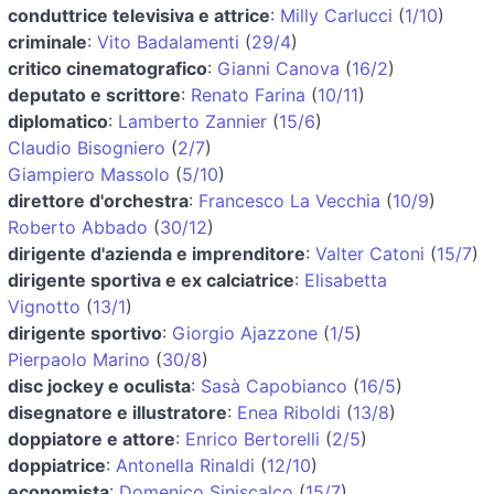
conduttrice televisiva e attrice
:
Milly Carlucci
(
1/10
)
criminale
:
Vito Badalamenti
(
29/4
)
critico cinematografico
:
Gianni Canova
(
16/2
)
deputato e scrittore
:
Renato Farina
(
10/11
)
diplomatico
:
Lamberto Zannier
(
15/6
)
Claudio Bisogniero
(
2/7
)
Giampiero Massolo
(
5/10
)
direttore d'orchestra
:
Francesco La Vecchia
(
10/9
)
Roberto Abbado
(
30/12
)
dirigente d'azienda e imprenditore
:
Valter Catoni
(
15/7
)
dirigente sportiva e ex calciatrice
:
Elisabetta
Vignotto
(
13/1
)
dirigente sportivo
:
Giorgio Ajazzone
(
1/5
)
Pierpaolo Marino
(
30/8
)
disc jockey e oculista
:
Sasà Capobianco
(
16/5
)
disegnatore e illustratore
:
Enea Riboldi
(
13/8
)
doppiatore e attore
:
Enrico Bertorelli
(
2/5
)
doppiatrice
:
Antonella Rinaldi
(
12/10
)
economista
:
Domenico Siniscalco
(
15/7
)