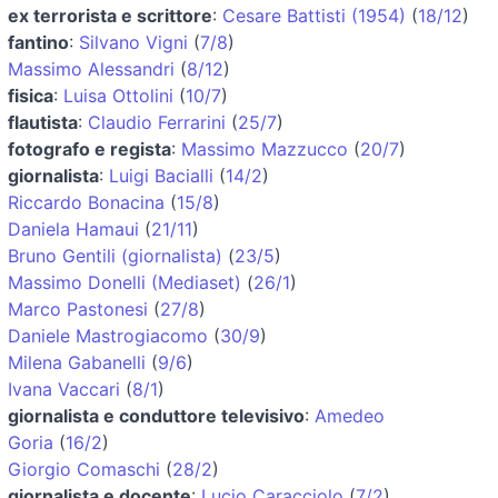
ex terrorista e scrittore
:
Cesare Battisti (1954)
(
18/12
)
fantino
:
Silvano Vigni
(
7/8
)
Massimo Alessandri
(
8/12
)
fisica
:
Luisa Ottolini
(
10/7
)
flautista
:
Claudio Ferrarini
(
25/7
)
fotografo e regista
:
Massimo Mazzucco
(
20/7
)
giornalista
:
Luigi Bacialli
(
14/2
)
Riccardo Bonacina
(
15/8
)
Daniela Hamaui
(
21/11
)
Bruno Gentili (giornalista)
(
23/5
)
Massimo Donelli (Mediaset)
(
26/1
)
Marco Pastonesi
(
27/8
)
Daniele Mastrogiacomo
(
30/9
)
Milena Gabanelli
(
9/6
)
Ivana Vaccari
(
8/1
)
giornalista e conduttore televisivo
:
Amedeo
Goria
(
16/2
)
Giorgio Comaschi
(
28/2
)
giornalista e docente
:
Lucio Caracciolo
(
7/2
)