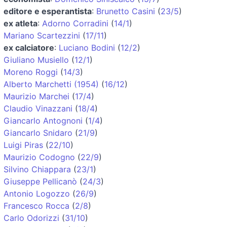
editore e esperantista
:
Brunetto Casini
(
23/5
)
ex atleta
:
Adorno Corradini
(
14/1
)
Mariano Scartezzini
(
17/11
)
ex calciatore
:
Luciano Bodini
(
12/2
)
Giuliano Musiello
(
12/1
)
Moreno Roggi
(
14/3
)
Alberto Marchetti (1954)
(
16/12
)
Maurizio Marchei
(
17/4
)
Claudio Vinazzani
(
18/4
)
Giancarlo Antognoni
(
1/4
)
Giancarlo Snidaro
(
21/9
)
Luigi Piras
(
22/10
)
Maurizio Codogno
(
22/9
)
Silvino Chiappara
(
23/1
)
Giuseppe Pellicanò
(
24/3
)
Antonio Logozzo
(
26/9
)
Francesco Rocca
(
2/8
)
Carlo Odorizzi
(
31/10
)