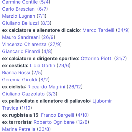
Carmine Gentile
(
5/4
)
Carlo Bresciani
(
6/7
)
Marzio Lugnan
(
7/1
)
Giuliano Belluzzi
(
8/3
)
ex calciatore e allenatore di calcio
:
Marco Tardelli
(
24/9
)
Mauro Sandreani
(
26/9
)
Vincenzo Chiarenza
(
27/9
)
Giancarlo Finardi
(
4/8
)
ex calciatore e dirigente sportivo
:
Ottorino Piotti
(
31/7
)
ex cestista
:
Lidia Gorlin
(
29/6
)
Bianca Rossi
(
2/5
)
Geremia Giroldi
(
8/2
)
ex ciclista
:
Riccardo Magrini
(
26/12
)
Giuliano Cazzolato
(
3/3
)
ex pallavolista e allenatore di pallavolo
:
Ljubomir
Travica
(
1/10
)
ex rugbista a 15
:
Franco Bargelli
(
4/10
)
ex terrorista
:
Roberto Ognibene
(
12/8
)
Marina Petrella
(
23/8
)