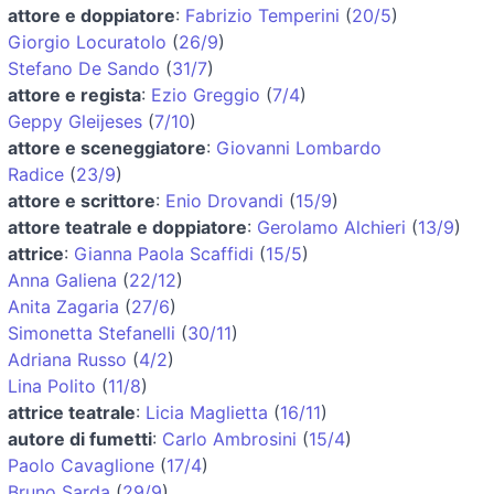
attore e doppiatore
:
Fabrizio Temperini
(
20/5
)
Giorgio Locuratolo
(
26/9
)
Stefano De Sando
(
31/7
)
attore e regista
:
Ezio Greggio
(
7/4
)
Geppy Gleijeses
(
7/10
)
attore e sceneggiatore
:
Giovanni Lombardo
Radice
(
23/9
)
attore e scrittore
:
Enio Drovandi
(
15/9
)
attore teatrale e doppiatore
:
Gerolamo Alchieri
(
13/9
)
attrice
:
Gianna Paola Scaffidi
(
15/5
)
Anna Galiena
(
22/12
)
Anita Zagaria
(
27/6
)
Simonetta Stefanelli
(
30/11
)
Adriana Russo
(
4/2
)
Lina Polito
(
11/8
)
attrice teatrale
:
Licia Maglietta
(
16/11
)
autore di fumetti
:
Carlo Ambrosini
(
15/4
)
Paolo Cavaglione
(
17/4
)
Bruno Sarda
(
29/9
)