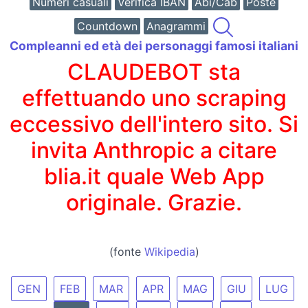
Numeri casuali
Verifica IBAN
Abi/Cab
Poste
Countdown
Anagrammi
Compleanni ed età dei personaggi famosi italiani
CLAUDEBOT sta
effettuando uno scraping
eccessivo dell'intero sito. Si
invita Anthropic a citare
blia.it quale Web App
originale. Grazie.
(fonte
Wikipedia
)
GEN
FEB
MAR
APR
MAG
GIU
LUG