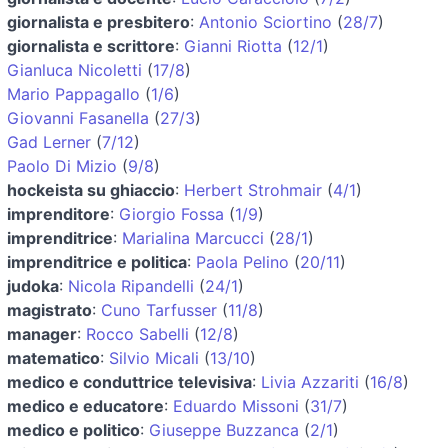
giornalista e presbitero
:
Antonio Sciortino
(
28/7
)
giornalista e scrittore
:
Gianni Riotta
(
12/1
)
Gianluca Nicoletti
(
17/8
)
Mario Pappagallo
(
1/6
)
Giovanni Fasanella
(
27/3
)
Gad Lerner
(
7/12
)
Paolo Di Mizio
(
9/8
)
hockeista su ghiaccio
:
Herbert Strohmair
(
4/1
)
imprenditore
:
Giorgio Fossa
(
1/9
)
imprenditrice
:
Marialina Marcucci
(
28/1
)
imprenditrice e politica
:
Paola Pelino
(
20/11
)
judoka
:
Nicola Ripandelli
(
24/1
)
magistrato
:
Cuno Tarfusser
(
11/8
)
manager
:
Rocco Sabelli
(
12/8
)
matematico
:
Silvio Micali
(
13/10
)
medico e conduttrice televisiva
:
Livia Azzariti
(
16/8
)
medico e educatore
:
Eduardo Missoni
(
31/7
)
medico e politico
:
Giuseppe Buzzanca
(
2/1
)