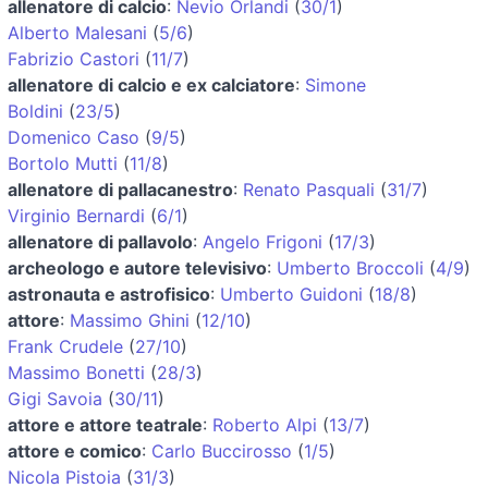
allenatore di calcio
:
Nevio Orlandi
(
30/1
)
Alberto Malesani
(
5/6
)
Fabrizio Castori
(
11/7
)
allenatore di calcio e ex calciatore
:
Simone
Boldini
(
23/5
)
Domenico Caso
(
9/5
)
Bortolo Mutti
(
11/8
)
allenatore di pallacanestro
:
Renato Pasquali
(
31/7
)
Virginio Bernardi
(
6/1
)
allenatore di pallavolo
:
Angelo Frigoni
(
17/3
)
archeologo e autore televisivo
:
Umberto Broccoli
(
4/9
)
astronauta e astrofisico
:
Umberto Guidoni
(
18/8
)
attore
:
Massimo Ghini
(
12/10
)
Frank Crudele
(
27/10
)
Massimo Bonetti
(
28/3
)
Gigi Savoia
(
30/11
)
attore e attore teatrale
:
Roberto Alpi
(
13/7
)
attore e comico
:
Carlo Buccirosso
(
1/5
)
Nicola Pistoia
(
31/3
)