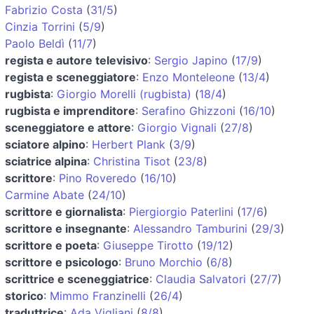
Fabrizio Costa
(
31/5
)
Cinzia Torrini
(
5/9
)
Paolo Beldì
(
11/7
)
regista e autore televisivo
:
Sergio Japino
(
17/9
)
regista e sceneggiatore
:
Enzo Monteleone
(
13/4
)
rugbista
:
Giorgio Morelli (rugbista)
(
18/4
)
rugbista e imprenditore
:
Serafino Ghizzoni
(
16/10
)
sceneggiatore e attore
:
Giorgio Vignali
(
27/8
)
sciatore alpino
:
Herbert Plank
(
3/9
)
sciatrice alpina
:
Christina Tisot
(
23/8
)
scrittore
:
Pino Roveredo
(
16/10
)
Carmine Abate
(
24/10
)
scrittore e giornalista
:
Piergiorgio Paterlini
(
17/6
)
scrittore e insegnante
:
Alessandro Tamburini
(
29/3
)
scrittore e poeta
:
Giuseppe Tirotto
(
19/12
)
scrittore e psicologo
:
Bruno Morchio
(
6/8
)
scrittrice e sceneggiatrice
:
Claudia Salvatori
(
27/7
)
storico
:
Mimmo Franzinelli
(
26/4
)
traduttrice
:
Ada Vigliani
(
8/8
)