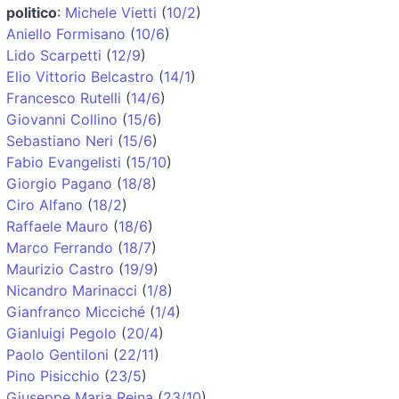
politico
:
Michele Vietti
(
10/2
)
Aniello Formisano
(
10/6
)
Lido Scarpetti
(
12/9
)
Elio Vittorio Belcastro
(
14/1
)
Francesco Rutelli
(
14/6
)
Giovanni Collino
(
15/6
)
Sebastiano Neri
(
15/6
)
Fabio Evangelisti
(
15/10
)
Giorgio Pagano
(
18/8
)
Ciro Alfano
(
18/2
)
Raffaele Mauro
(
18/6
)
Marco Ferrando
(
18/7
)
Maurizio Castro
(
19/9
)
Nicandro Marinacci
(
1/8
)
Gianfranco Micciché
(
1/4
)
Gianluigi Pegolo
(
20/4
)
Paolo Gentiloni
(
22/11
)
Pino Pisicchio
(
23/5
)
Giuseppe Maria Reina
(
23/10
)