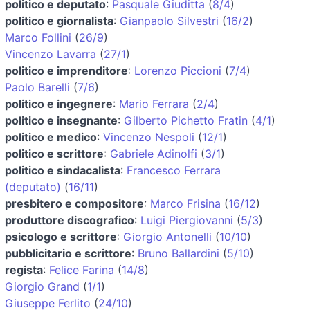
politico e deputato
:
Pasquale Giuditta
(
8/4
)
politico e giornalista
:
Gianpaolo Silvestri
(
16/2
)
Marco Follini
(
26/9
)
Vincenzo Lavarra
(
27/1
)
politico e imprenditore
:
Lorenzo Piccioni
(
7/4
)
Paolo Barelli
(
7/6
)
politico e ingegnere
:
Mario Ferrara
(
2/4
)
politico e insegnante
:
Gilberto Pichetto Fratin
(
4/1
)
politico e medico
:
Vincenzo Nespoli
(
12/1
)
politico e scrittore
:
Gabriele Adinolfi
(
3/1
)
politico e sindacalista
:
Francesco Ferrara
(deputato)
(
16/11
)
presbitero e compositore
:
Marco Frisina
(
16/12
)
produttore discografico
:
Luigi Piergiovanni
(
5/3
)
psicologo e scrittore
:
Giorgio Antonelli
(
10/10
)
pubblicitario e scrittore
:
Bruno Ballardini
(
5/10
)
regista
:
Felice Farina
(
14/8
)
Giorgio Grand
(
1/1
)
Giuseppe Ferlito
(
24/10
)