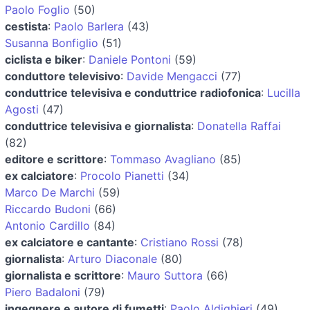
Paolo Foglio
(50)
cestista
:
Paolo Barlera
(43)
Susanna Bonfiglio
(51)
ciclista e biker
:
Daniele Pontoni
(59)
conduttore televisivo
:
Davide Mengacci
(77)
conduttrice televisiva e conduttrice radiofonica
:
Lucilla
Agosti
(47)
conduttrice televisiva e giornalista
:
Donatella Raffai
(82)
editore e scrittore
:
Tommaso Avagliano
(85)
ex calciatore
:
Procolo Pianetti
(34)
Marco De Marchi
(59)
Riccardo Budoni
(66)
Antonio Cardillo
(84)
ex calciatore e cantante
:
Cristiano Rossi
(78)
giornalista
:
Arturo Diaconale
(80)
giornalista e scrittore
:
Mauro Suttora
(66)
Piero Badaloni
(79)
ingegnere e autore di fumetti
:
Paolo Aldighieri
(49)