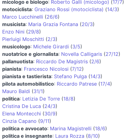
micologo e biologo
:
Roberto Galli (micologo)
(
17/7
)
motociclista
:
Graziano Rossi (motociclista)
(
14/3
)
Marco Lucchinelli
(
26/6
)
musicista
:
Maria Grazia Fontana
(
20/3
)
Enzo Nini
(
29/8
)
Pierluigi Moschitti
(
2/3
)
musicologo
:
Michele Girardi
(
3/5
)
nuotatrice e giornalista
:
Novella Calligaris
(
27/12
)
pallanuotista
:
Riccardo De Magistris
(
2/6
)
pianista
:
Francesco Nicolosi
(
7/12
)
pianista e tastierista
:
Stefano Pulga
(
14/3
)
pilota automobilistico
:
Riccardo Patrese
(
17/4
)
Mauro Baldi
(
31/1
)
politica
:
Letizia De Torre
(
18/8
)
Cristina De Luca
(
24/3
)
Elena Montecchi
(
30/9
)
Cinzia Capano
(
9/11
)
politica e avvocato
:
Marina Magistrelli
(
18/6
)
politica e insegnante
:
Laura Rozza
(
8/10
)