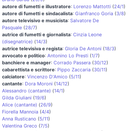
autore di fumetti e illustratore
:
Lorenzo Mattotti
(
24/1
)
autore di fumetti e sindacalista
:
Gianfranco Goria
(
3/8
)
autore televisivo e musicista
:
Salvatore De
Pasquale
(
28/7
)
autrice di fumetti e giornalista
:
Cinzia Leone
(disegnatrice)
(
14/3
)
autrice televisiva e regista
:
Gloria De Antoni
(
18/3
)
avvocato e politico
:
Antonino Lo Presti
(
1/7
)
banchiere e manager
:
Corrado Passera
(
30/12
)
cabarettista e scrittore
:
Pippo Zaccaria
(
30/11
)
calciatore
:
Vincenzo D'Amico
(
5/11
)
cantante
:
Dora Moroni
(
14/12
)
Alessandro (cantante)
(
14/1
)
Gilda Giuliani
(
19/6
)
Alice (cantante)
(
26/9
)
Fiorella Mannoia
(
4/4
)
Anna Rusticano
(
5/11
)
Valentina Greco
(
7/5
)