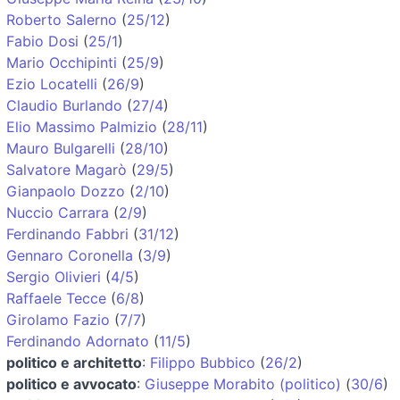
Roberto Salerno
(
25/12
)
Fabio Dosi
(
25/1
)
Mario Occhipinti
(
25/9
)
Ezio Locatelli
(
26/9
)
Claudio Burlando
(
27/4
)
Elio Massimo Palmizio
(
28/11
)
Mauro Bulgarelli
(
28/10
)
Salvatore Magarò
(
29/5
)
Gianpaolo Dozzo
(
2/10
)
Nuccio Carrara
(
2/9
)
Ferdinando Fabbri
(
31/12
)
Gennaro Coronella
(
3/9
)
Sergio Olivieri
(
4/5
)
Raffaele Tecce
(
6/8
)
Girolamo Fazio
(
7/7
)
Ferdinando Adornato
(
11/5
)
politico e architetto
:
Filippo Bubbico
(
26/2
)
politico e avvocato
:
Giuseppe Morabito (politico)
(
30/6
)