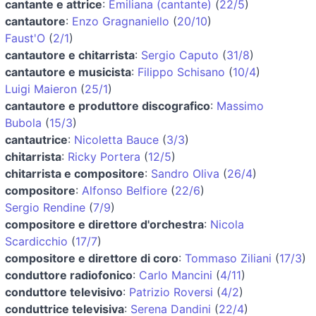
cantante e attrice
:
Emiliana (cantante)
(
22/5
)
cantautore
:
Enzo Gragnaniello
(
20/10
)
Faust'O
(
2/1
)
cantautore e chitarrista
:
Sergio Caputo
(
31/8
)
cantautore e musicista
:
Filippo Schisano
(
10/4
)
Luigi Maieron
(
25/1
)
cantautore e produttore discografico
:
Massimo
Bubola
(
15/3
)
cantautrice
:
Nicoletta Bauce
(
3/3
)
chitarrista
:
Ricky Portera
(
12/5
)
chitarrista e compositore
:
Sandro Oliva
(
26/4
)
compositore
:
Alfonso Belfiore
(
22/6
)
Sergio Rendine
(
7/9
)
compositore e direttore d'orchestra
:
Nicola
Scardicchio
(
17/7
)
compositore e direttore di coro
:
Tommaso Ziliani
(
17/3
)
conduttore radiofonico
:
Carlo Mancini
(
4/11
)
conduttore televisivo
:
Patrizio Roversi
(
4/2
)
conduttrice televisiva
:
Serena Dandini
(
22/4
)