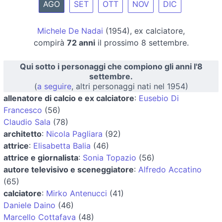
AGO
SET
OTT
NOV
DIC
Michele De Nadai
(1954), ex calciatore,
compirà
72 anni
il prossimo 8 settembre.
Qui sotto i personaggi che compiono gli anni l'8
settembre.
(
a seguire
, altri personaggi nati nel 1954)
allenatore di calcio e ex calciatore
:
Eusebio Di
Francesco
(56)
Claudio Sala
(78)
architetto
:
Nicola Pagliara
(92)
attrice
:
Elisabetta Balia
(46)
attrice e giornalista
:
Sonia Topazio
(56)
autore televisivo e sceneggiatore
:
Alfredo Accatino
(65)
calciatore
:
Mirko Antenucci
(41)
Daniele Daino
(46)
Marcello Cottafava
(48)