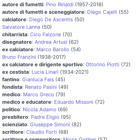
autore di fumetti
:
Pino Rinaldi
(1957-2018)
autore di fumetti e sceneggiatore
:
Diego Cajelli
(55)
calciatore
:
Diego De Ascentis
(50)
Salvatore Lanna
(50)
chitarrista
:
Cico Falzone
(70)
disegnatore
:
Andrea Artusi
(62)
ex calciatore
:
Marco Barollo
(54)
Bruno Franzini
(1938-2017)
ex calciatore e dirigente sportivo
:
Ottorino Piotti
(72)
ex cestista
:
Lucia Linari
(1934-2021)
fantino
:
Gianluca Fais
(45)
fondista
:
Renato Pasini
(49)
medico
:
Marco Greco
(79)
medico e educatore
:
Eduardo Missoni
(72)
politico
:
Nicola Adamo
(69)
presbitero
:
Padre Eligio
(95)
scienziato
:
Giuseppe Simoni
(82)
scrittore
:
Claudio Forti
(68)
scrittore e compositore
:
Micos Gothjer
(57)