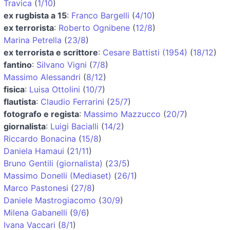
Travica
(
1/10
)
ex rugbista a 15
:
Franco Bargelli
(
4/10
)
ex terrorista
:
Roberto Ognibene
(
12/8
)
Marina Petrella
(
23/8
)
ex terrorista e scrittore
:
Cesare Battisti (1954)
(
18/12
)
fantino
:
Silvano Vigni
(
7/8
)
Massimo Alessandri
(
8/12
)
fisica
:
Luisa Ottolini
(
10/7
)
flautista
:
Claudio Ferrarini
(
25/7
)
fotografo e regista
:
Massimo Mazzucco
(
20/7
)
giornalista
:
Luigi Bacialli
(
14/2
)
Riccardo Bonacina
(
15/8
)
Daniela Hamaui
(
21/11
)
Bruno Gentili (giornalista)
(
23/5
)
Massimo Donelli (Mediaset)
(
26/1
)
Marco Pastonesi
(
27/8
)
Daniele Mastrogiacomo
(
30/9
)
Milena Gabanelli
(
9/6
)
Ivana Vaccari
(
8/1
)