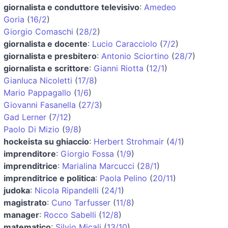
giornalista e conduttore televisivo
:
Amedeo
Goria
(
16/2
)
Giorgio Comaschi
(
28/2
)
giornalista e docente
:
Lucio Caracciolo
(
7/2
)
giornalista e presbitero
:
Antonio Sciortino
(
28/7
)
giornalista e scrittore
:
Gianni Riotta
(
12/1
)
Gianluca Nicoletti
(
17/8
)
Mario Pappagallo
(
1/6
)
Giovanni Fasanella
(
27/3
)
Gad Lerner
(
7/12
)
Paolo Di Mizio
(
9/8
)
hockeista su ghiaccio
:
Herbert Strohmair
(
4/1
)
imprenditore
:
Giorgio Fossa
(
1/9
)
imprenditrice
:
Marialina Marcucci
(
28/1
)
imprenditrice e politica
:
Paola Pelino
(
20/11
)
judoka
:
Nicola Ripandelli
(
24/1
)
magistrato
:
Cuno Tarfusser
(
11/8
)
manager
:
Rocco Sabelli
(
12/8
)
matematico
:
Silvio Micali
(
13/10
)