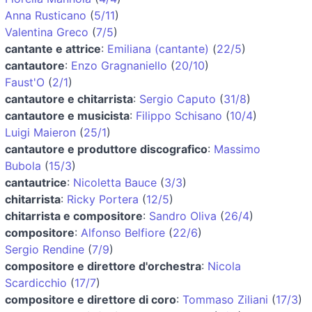
Anna Rusticano
(
5/11
)
Valentina Greco
(
7/5
)
cantante e attrice
:
Emiliana (cantante)
(
22/5
)
cantautore
:
Enzo Gragnaniello
(
20/10
)
Faust'O
(
2/1
)
cantautore e chitarrista
:
Sergio Caputo
(
31/8
)
cantautore e musicista
:
Filippo Schisano
(
10/4
)
Luigi Maieron
(
25/1
)
cantautore e produttore discografico
:
Massimo
Bubola
(
15/3
)
cantautrice
:
Nicoletta Bauce
(
3/3
)
chitarrista
:
Ricky Portera
(
12/5
)
chitarrista e compositore
:
Sandro Oliva
(
26/4
)
compositore
:
Alfonso Belfiore
(
22/6
)
Sergio Rendine
(
7/9
)
compositore e direttore d'orchestra
:
Nicola
Scardicchio
(
17/7
)
compositore e direttore di coro
:
Tommaso Ziliani
(
17/3
)