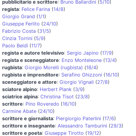
pubblicitario e scrittore
:
Bruno Ballardini
(
5/10
)
regista
:
Felice Farina
(
14/8
)
Giorgio Grand
(
1/1
)
Giuseppe Ferlito
(
24/10
)
Fabrizio Costa
(
31/5
)
Cinzia Torrini
(
5/9
)
Paolo Beldì
(
11/7
)
regista e autore televisivo
:
Sergio Japino
(
17/9
)
regista e sceneggiatore
:
Enzo Monteleone
(
13/4
)
rugbista
:
Giorgio Morelli (rugbista)
(
18/4
)
rugbista e imprenditore
:
Serafino Ghizzoni
(
16/10
)
sceneggiatore e attore
:
Giorgio Vignali
(
27/8
)
sciatore alpino
:
Herbert Plank
(
3/9
)
sciatrice alpina
:
Christina Tisot
(
23/8
)
scrittore
:
Pino Roveredo
(
16/10
)
Carmine Abate
(
24/10
)
scrittore e giornalista
:
Piergiorgio Paterlini
(
17/6
)
scrittore e insegnante
:
Alessandro Tamburini
(
29/3
)
scrittore e poeta
:
Giuseppe Tirotto
(
19/12
)