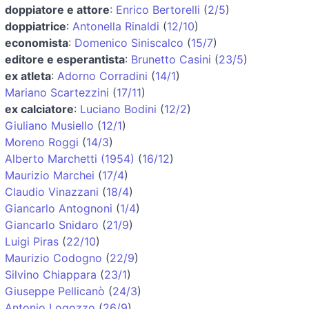
doppiatore e attore
:
Enrico Bertorelli
(
2/5
)
doppiatrice
:
Antonella Rinaldi
(
12/10
)
economista
:
Domenico Siniscalco
(
15/7
)
editore e esperantista
:
Brunetto Casini
(
23/5
)
ex atleta
:
Adorno Corradini
(
14/1
)
Mariano Scartezzini
(
17/11
)
ex calciatore
:
Luciano Bodini
(
12/2
)
Giuliano Musiello
(
12/1
)
Moreno Roggi
(
14/3
)
Alberto Marchetti (1954)
(
16/12
)
Maurizio Marchei
(
17/4
)
Claudio Vinazzani
(
18/4
)
Giancarlo Antognoni
(
1/4
)
Giancarlo Snidaro
(
21/9
)
Luigi Piras
(
22/10
)
Maurizio Codogno
(
22/9
)
Silvino Chiappara
(
23/1
)
Giuseppe Pellicanò
(
24/3
)
Antonio Logozzo
(
26/9
)