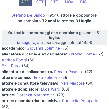
AGO
SET
OTT
NOV
DIC
Stefano De Sando
(1954), attore e doppiatore,
ha compiuto
72 anni
lo scorso
31 luglio
Qui sotto i personaggi che compiono gli anni il 31
luglio.
(
a seguire
, altri personaggi nati nel 1954)
accademico
:
Giovanni Solimine
(75)
allenatore di calcio e ex calciatore
:
Antonio Conte
(57)
Andrea Poggi
(60)
Ezio Rossi
(64)
allenatore di pallacanestro
:
Renato Pasquali
(72)
attore e comico
:
Enzo Polidoro
(59)
attore e conduttore televisivo
:
Neri Marcorè
(60)
attore e doppiatore
:
Luca Ward
(66)
attrice
:
Fiorenza Marchegiani
(73)
attrice e conduttrice televisiva
:
Donatella Pompadour
(52)