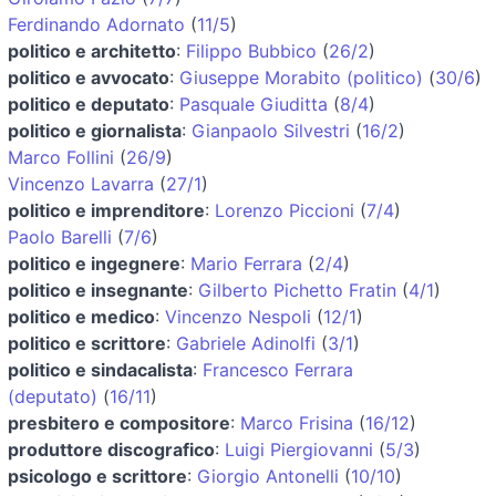
Ferdinando Adornato
(
11/5
)
politico e architetto
:
Filippo Bubbico
(
26/2
)
politico e avvocato
:
Giuseppe Morabito (politico)
(
30/6
)
politico e deputato
:
Pasquale Giuditta
(
8/4
)
politico e giornalista
:
Gianpaolo Silvestri
(
16/2
)
Marco Follini
(
26/9
)
Vincenzo Lavarra
(
27/1
)
politico e imprenditore
:
Lorenzo Piccioni
(
7/4
)
Paolo Barelli
(
7/6
)
politico e ingegnere
:
Mario Ferrara
(
2/4
)
politico e insegnante
:
Gilberto Pichetto Fratin
(
4/1
)
politico e medico
:
Vincenzo Nespoli
(
12/1
)
politico e scrittore
:
Gabriele Adinolfi
(
3/1
)
politico e sindacalista
:
Francesco Ferrara
(deputato)
(
16/11
)
presbitero e compositore
:
Marco Frisina
(
16/12
)
produttore discografico
:
Luigi Piergiovanni
(
5/3
)
psicologo e scrittore
:
Giorgio Antonelli
(
10/10
)