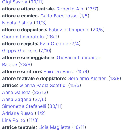
Gigi Savoia
(
30/11
)
attore e attore teatrale
:
Roberto Alpi
(
13/7
)
attore e comico
:
Carlo Buccirosso
(
1/5
)
Nicola Pistoia
(
31/3
)
attore e doppiatore
:
Fabrizio Temperini
(
20/5
)
Giorgio Locuratolo
(
26/9
)
attore e regista
:
Ezio Greggio
(
7/4
)
Geppy Gleijeses
(
7/10
)
attore e sceneggiatore
:
Giovanni Lombardo
Radice
(
23/9
)
attore e scrittore
:
Enio Drovandi
(
15/9
)
attore teatrale e doppiatore
:
Gerolamo Alchieri
(
13/9
)
attrice
:
Gianna Paola Scaffidi
(
15/5
)
Anna Galiena
(
22/12
)
Anita Zagaria
(
27/6
)
Simonetta Stefanelli
(
30/11
)
Adriana Russo
(
4/2
)
Lina Polito
(
11/8
)
attrice teatrale
:
Licia Maglietta
(
16/11
)