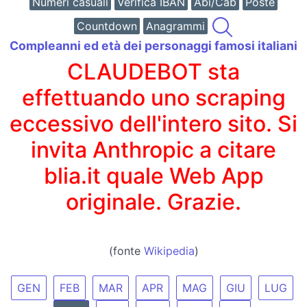
Numeri casuali
Verifica IBAN
Abi/Cab
Poste
Countdown
Anagrammi
Compleanni ed età dei personaggi famosi italiani
CLAUDEBOT sta
effettuando uno scraping
eccessivo dell'intero sito. Si
invita Anthropic a citare
blia.it quale Web App
originale. Grazie.
(fonte
Wikipedia
)
GEN
FEB
MAR
APR
MAG
GIU
LUG