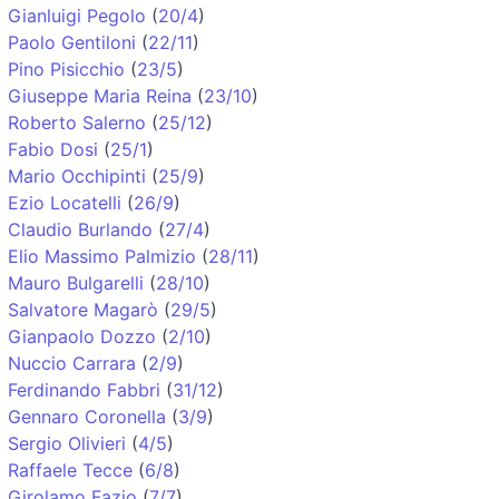
Gianluigi Pegolo
(
20/4
)
Paolo Gentiloni
(
22/11
)
Pino Pisicchio
(
23/5
)
Giuseppe Maria Reina
(
23/10
)
Roberto Salerno
(
25/12
)
Fabio Dosi
(
25/1
)
Mario Occhipinti
(
25/9
)
Ezio Locatelli
(
26/9
)
Claudio Burlando
(
27/4
)
Elio Massimo Palmizio
(
28/11
)
Mauro Bulgarelli
(
28/10
)
Salvatore Magarò
(
29/5
)
Gianpaolo Dozzo
(
2/10
)
Nuccio Carrara
(
2/9
)
Ferdinando Fabbri
(
31/12
)
Gennaro Coronella
(
3/9
)
Sergio Olivieri
(
4/5
)
Raffaele Tecce
(
6/8
)
Girolamo Fazio
(
7/7
)