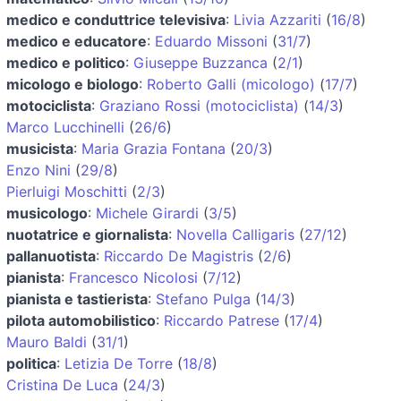
medico e conduttrice televisiva
:
Livia Azzariti
(
16/8
)
medico e educatore
:
Eduardo Missoni
(
31/7
)
medico e politico
:
Giuseppe Buzzanca
(
2/1
)
micologo e biologo
:
Roberto Galli (micologo)
(
17/7
)
motociclista
:
Graziano Rossi (motociclista)
(
14/3
)
Marco Lucchinelli
(
26/6
)
musicista
:
Maria Grazia Fontana
(
20/3
)
Enzo Nini
(
29/8
)
Pierluigi Moschitti
(
2/3
)
musicologo
:
Michele Girardi
(
3/5
)
nuotatrice e giornalista
:
Novella Calligaris
(
27/12
)
pallanuotista
:
Riccardo De Magistris
(
2/6
)
pianista
:
Francesco Nicolosi
(
7/12
)
pianista e tastierista
:
Stefano Pulga
(
14/3
)
pilota automobilistico
:
Riccardo Patrese
(
17/4
)
Mauro Baldi
(
31/1
)
politica
:
Letizia De Torre
(
18/8
)
Cristina De Luca
(
24/3
)