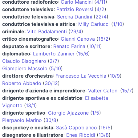
conduttore radiofonico
:
Carlo Mancini
(
4/11
)
conduttore televisivo
:
Patrizio Roversi
(
4/2
)
conduttrice televisiva
:
Serena Dandini
(
22/4
)
conduttrice televisiva e attrice
:
Milly Carlucci
(
1/10
)
criminale
:
Vito Badalamenti
(
29/4
)
critico cinematografico
:
Gianni Canova
(
16/2
)
deputato e scrittore
:
Renato Farina
(
10/11
)
diplomatico
:
Lamberto Zannier
(
15/6
)
Claudio Bisogniero
(
2/7
)
Giampiero Massolo
(
5/10
)
direttore d'orchestra
:
Francesco La Vecchia
(
10/9
)
Roberto Abbado
(
30/12
)
dirigente d'azienda e imprenditore
:
Valter Catoni
(
15/7
)
dirigente sportiva e ex calciatrice
:
Elisabetta
Vignotto
(
13/1
)
dirigente sportivo
:
Giorgio Ajazzone
(
1/5
)
Pierpaolo Marino
(
30/8
)
disc jockey e oculista
:
Sasà Capobianco
(
16/5
)
disegnatore e illustratore
:
Enea Riboldi
(
13/8
)