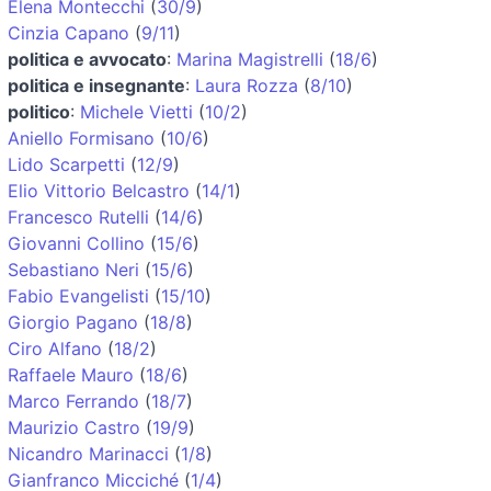
Elena Montecchi
(
30/9
)
Cinzia Capano
(
9/11
)
politica e avvocato
:
Marina Magistrelli
(
18/6
)
politica e insegnante
:
Laura Rozza
(
8/10
)
politico
:
Michele Vietti
(
10/2
)
Aniello Formisano
(
10/6
)
Lido Scarpetti
(
12/9
)
Elio Vittorio Belcastro
(
14/1
)
Francesco Rutelli
(
14/6
)
Giovanni Collino
(
15/6
)
Sebastiano Neri
(
15/6
)
Fabio Evangelisti
(
15/10
)
Giorgio Pagano
(
18/8
)
Ciro Alfano
(
18/2
)
Raffaele Mauro
(
18/6
)
Marco Ferrando
(
18/7
)
Maurizio Castro
(
19/9
)
Nicandro Marinacci
(
1/8
)
Gianfranco Micciché
(
1/4
)