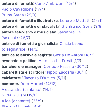
autore di fumetti
:
Carlo Ambrosini
(
15/4
)
Paolo Cavaglione
(
17/4
)
Bruno Sarda
(
29/9
)
autore di fumetti e illustratore
:
Lorenzo Mattotti
(
24/1
)
autore di fumetti e sindacalista
:
Gianfranco Goria
(
3/8
)
autore televisivo e musicista
:
Salvatore De
Pasquale
(
28/7
)
autrice di fumetti e giornalista
:
Cinzia Leone
(disegnatrice)
(
14/3
)
autrice televisiva e regista
:
Gloria De Antoni
(
18/3
)
avvocato e politico
:
Antonino Lo Presti
(
1/7
)
banchiere e manager
:
Corrado Passera
(
30/12
)
cabarettista e scrittore
:
Pippo Zaccaria
(
30/11
)
calciatore
:
Vincenzo D'Amico
(
5/11
)
cantante
:
Dora Moroni
(
14/12
)
Alessandro (cantante)
(
14/1
)
Gilda Giuliani
(
19/6
)
Alice (cantante)
(
26/9
)
Fiorella Mannoia
(
4/4
)