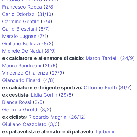
Francesco Rocca
(
2/8
)
Carlo Odorizzi
(
31/10
)
Carmine Gentile
(
5/4
)
Carlo Bresciani
(
6/7
)
Marzio Lugnan
(
7/1
)
Giuliano Belluzzi
(
8/3
)
Michele De Nadai
(
8/9
)
ex calciatore e allenatore di calcio
:
Marco Tardelli
(
24/9
)
Mauro Sandreani
(
26/9
)
Vincenzo Chiarenza
(
27/9
)
Giancarlo Finardi
(
4/8
)
ex calciatore e dirigente sportivo
:
Ottorino Piotti
(
31/7
)
ex cestista
:
Lidia Gorlin
(
29/6
)
Bianca Rossi
(
2/5
)
Geremia Giroldi
(
8/2
)
ex ciclista
:
Riccardo Magrini
(
26/12
)
Giuliano Cazzolato
(
3/3
)
ex pallavolista e allenatore di pallavolo
:
Ljubomir