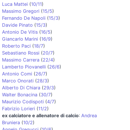
Luca Mattei
(
10/11
)
Massimo Gregori
(
15/5
)
Fernando De Napoli
(
15/3
)
Davide Pinato
(
15/3
)
Antonio De Vitis
(
16/5
)
Giancarlo Marini
(
16/9
)
Roberto Paci
(
18/7
)
Sebastiano Rossi
(
20/7
)
Massimo Carrera
(
22/4
)
Lamberto Piovanelli
(
26/6
)
Antonio Comi
(
26/7
)
Marco Onorati
(
28/3
)
Alberto Di Chiara
(
29/3
)
Walter Bonacina
(
30/7
)
Maurizio Codispoti
(
4/7
)
Fabrizio Lorieri
(
11/2
)
ex calciatore e allenatore di calcio
:
Andrea
Bruniera
(
10/2
)
Angelo Gregucci
(
10/6
)