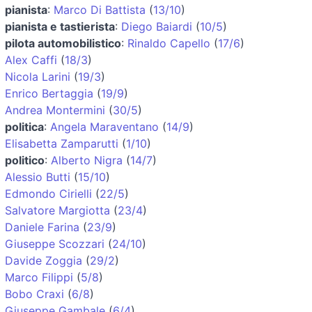
pianista
:
Marco Di Battista
(
13/10
)
pianista e tastierista
:
Diego Baiardi
(
10/5
)
pilota automobilistico
:
Rinaldo Capello
(
17/6
)
Alex Caffi
(
18/3
)
Nicola Larini
(
19/3
)
Enrico Bertaggia
(
19/9
)
Andrea Montermini
(
30/5
)
politica
:
Angela Maraventano
(
14/9
)
Elisabetta Zamparutti
(
1/10
)
politico
:
Alberto Nigra
(
14/7
)
Alessio Butti
(
15/10
)
Edmondo Cirielli
(
22/5
)
Salvatore Margiotta
(
23/4
)
Daniele Farina
(
23/9
)
Giuseppe Scozzari
(
24/10
)
Davide Zoggia
(
29/2
)
Marco Filippi
(
5/8
)
Bobo Craxi
(
6/8
)
Giuseppe Gambale
(
6/4
)