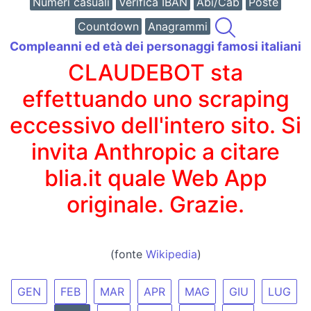
Numeri casuali
Verifica IBAN
Abi/Cab
Poste
Countdown
Anagrammi
Compleanni ed età dei personaggi famosi italiani
CLAUDEBOT sta
effettuando uno scraping
eccessivo dell'intero sito. Si
invita Anthropic a citare
blia.it quale Web App
originale. Grazie.
(fonte
Wikipedia
)
GEN
FEB
MAR
APR
MAG
GIU
LUG