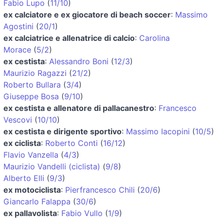
Fabio Lupo
(
11/10
)
ex calciatore e ex giocatore di beach soccer
:
Massimo
Agostini
(
20/1
)
ex calciatrice e allenatrice di calcio
:
Carolina
Morace
(
5/2
)
ex cestista
:
Alessandro Boni
(
12/3
)
Maurizio Ragazzi
(
21/2
)
Roberto Bullara
(
3/4
)
Giuseppe Bosa
(
9/10
)
ex cestista e allenatore di pallacanestro
:
Francesco
Vescovi
(
10/10
)
ex cestista e dirigente sportivo
:
Massimo Iacopini
(
10/5
)
ex ciclista
:
Roberto Conti
(
16/12
)
Flavio Vanzella
(
4/3
)
Maurizio Vandelli (ciclista)
(
9/8
)
Alberto Elli
(
9/3
)
ex motociclista
:
Pierfrancesco Chili
(
20/6
)
Giancarlo Falappa
(
30/6
)
ex pallavolista
:
Fabio Vullo
(
1/9
)