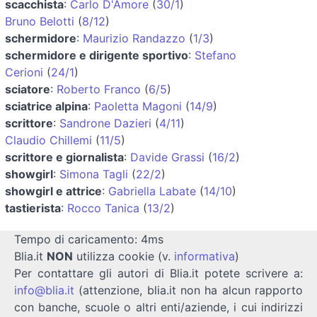
scacchista
:
Carlo D'Amore
(
30/1
)
Bruno Belotti
(
8/12
)
schermidore
:
Maurizio Randazzo
(
1/3
)
schermidore e dirigente sportivo
:
Stefano
Cerioni
(
24/1
)
sciatore
:
Roberto Franco
(
6/5
)
sciatrice alpina
:
Paoletta Magoni
(
14/9
)
scrittore
:
Sandrone Dazieri
(
4/11
)
Claudio Chillemi
(
11/5
)
scrittore e giornalista
:
Davide Grassi
(
16/2
)
showgirl
:
Simona Tagli
(
22/2
)
showgirl e attrice
:
Gabriella Labate
(
14/10
)
tastierista
:
Rocco Tanica
(
13/2
)
Tempo di caricamento: 4ms
Blia.it
NON
utilizza cookie (v.
informativa
)
Per contattare gli autori di Blia.it potete scrivere a:
info@blia.it
(attenzione, blia.it non ha alcun rapporto
con banche, scuole o altri enti/aziende, i cui indirizzi