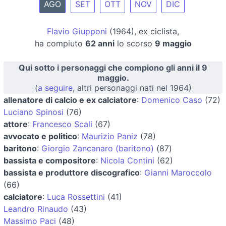
AGO
SET
OTT
NOV
DIC
Flavio Giupponi
(1964), ex ciclista,
ha compiuto
62 anni
lo scorso
9 maggio
Qui sotto i personaggi che compiono gli anni il 9
maggio.
(
a seguire
, altri personaggi nati nel 1964)
allenatore di calcio e ex calciatore
:
Domenico Caso
(72)
Luciano Spinosi
(76)
attore
:
Francesco Scali
(67)
avvocato e politico
:
Maurizio Paniz
(78)
baritono
:
Giorgio Zancanaro (baritono)
(87)
bassista e compositore
:
Nicola Contini
(62)
bassista e produttore discografico
:
Gianni Maroccolo
(66)
calciatore
:
Luca Rossettini
(41)
Leandro Rinaudo
(43)
Massimo Paci
(48)