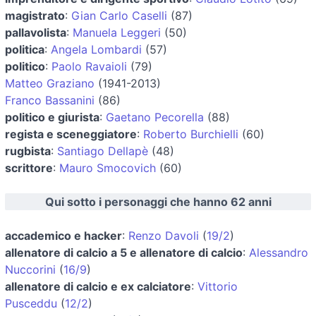
magistrato
:
Gian Carlo Caselli
(87)
pallavolista
:
Manuela Leggeri
(50)
politica
:
Angela Lombardi
(57)
politico
:
Paolo Ravaioli
(79)
Matteo Graziano
(1941-2013)
Franco Bassanini
(86)
politico e giurista
:
Gaetano Pecorella
(88)
regista e sceneggiatore
:
Roberto Burchielli
(60)
rugbista
:
Santiago Dellapè
(48)
scrittore
:
Mauro Smocovich
(60)
Qui sotto i personaggi che hanno 62 anni
accademico e hacker
:
Renzo Davoli
(
19/2
)
allenatore di calcio a 5 e allenatore di calcio
:
Alessandro
Nuccorini
(
16/9
)
allenatore di calcio e ex calciatore
:
Vittorio
Pusceddu
(
12/2
)