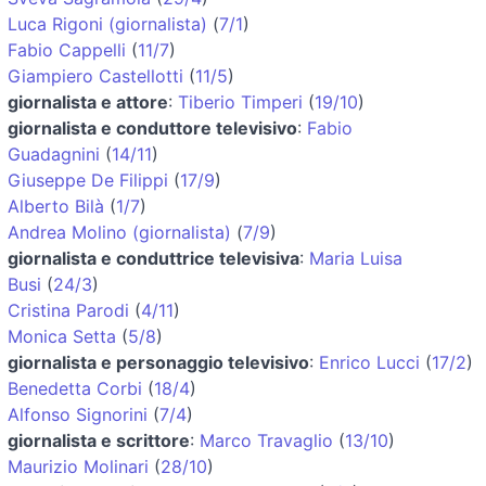
Luca Rigoni (giornalista)
(
7/1
)
Fabio Cappelli
(
11/7
)
Giampiero Castellotti
(
11/5
)
giornalista e attore
:
Tiberio Timperi
(
19/10
)
giornalista e conduttore televisivo
:
Fabio
Guadagnini
(
14/11
)
Giuseppe De Filippi
(
17/9
)
Alberto Bilà
(
1/7
)
Andrea Molino (giornalista)
(
7/9
)
giornalista e conduttrice televisiva
:
Maria Luisa
Busi
(
24/3
)
Cristina Parodi
(
4/11
)
Monica Setta
(
5/8
)
giornalista e personaggio televisivo
:
Enrico Lucci
(
17/2
)
Benedetta Corbi
(
18/4
)
Alfonso Signorini
(
7/4
)
giornalista e scrittore
:
Marco Travaglio
(
13/10
)
Maurizio Molinari
(
28/10
)