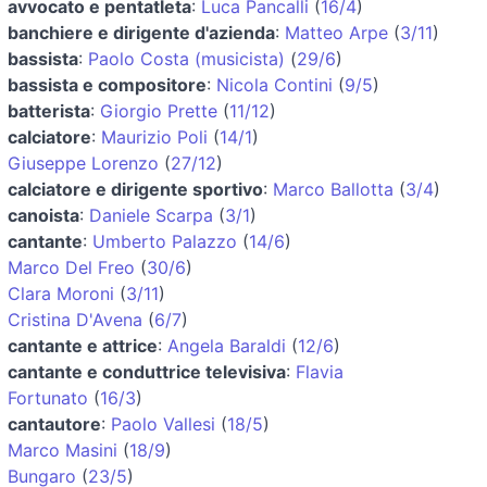
avvocato e pentatleta
:
Luca Pancalli
(
16/4
)
banchiere e dirigente d'azienda
:
Matteo Arpe
(
3/11
)
bassista
:
Paolo Costa (musicista)
(
29/6
)
bassista e compositore
:
Nicola Contini
(
9/5
)
batterista
:
Giorgio Prette
(
11/12
)
calciatore
:
Maurizio Poli
(
14/1
)
Giuseppe Lorenzo
(
27/12
)
calciatore e dirigente sportivo
:
Marco Ballotta
(
3/4
)
canoista
:
Daniele Scarpa
(
3/1
)
cantante
:
Umberto Palazzo
(
14/6
)
Marco Del Freo
(
30/6
)
Clara Moroni
(
3/11
)
Cristina D'Avena
(
6/7
)
cantante e attrice
:
Angela Baraldi
(
12/6
)
cantante e conduttrice televisiva
:
Flavia
Fortunato
(
16/3
)
cantautore
:
Paolo Vallesi
(
18/5
)
Marco Masini
(
18/9
)
Bungaro
(
23/5
)