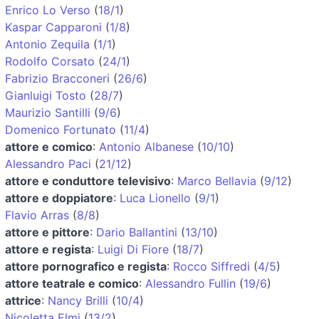
Enrico Lo Verso
(
18/1
)
Kaspar Capparoni
(
1/8
)
Antonio Zequila
(
1/1
)
Rodolfo Corsato
(
24/1
)
Fabrizio Bracconeri
(
26/6
)
Gianluigi Tosto
(
28/7
)
Maurizio Santilli
(
9/6
)
Domenico Fortunato
(
11/4
)
attore e comico
:
Antonio Albanese
(
10/10
)
Alessandro Paci
(
21/12
)
attore e conduttore televisivo
:
Marco Bellavia
(
9/12
)
attore e doppiatore
:
Luca Lionello
(
9/1
)
Flavio Arras
(
8/8
)
attore e pittore
:
Dario Ballantini
(
13/10
)
attore e regista
:
Luigi Di Fiore
(
18/7
)
attore pornografico e regista
:
Rocco Siffredi
(
4/5
)
attore teatrale e comico
:
Alessandro Fullin
(
19/6
)
attrice
:
Nancy Brilli
(
10/4
)
Nicoletta Elmi
(
13/2
)