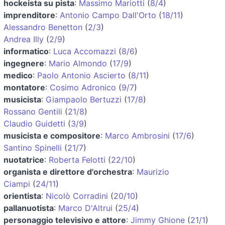
hockeista su pista
:
Massimo Mariotti
(
8/4
)
imprenditore
:
Antonio Campo Dall'Orto
(
18/11
)
Alessandro Benetton
(
2/3
)
Andrea Illy
(
2/9
)
informatico
:
Luca Accomazzi
(
8/6
)
ingegnere
:
Mario Almondo
(
17/9
)
medico
:
Paolo Antonio Ascierto
(
8/11
)
montatore
:
Cosimo Adronico
(
9/7
)
musicista
:
Giampaolo Bertuzzi
(
17/8
)
Rossano Gentili
(
21/8
)
Claudio Guidetti
(
3/9
)
musicista e compositore
:
Marco Ambrosini
(
17/6
)
Santino Spinelli
(
21/7
)
nuotatrice
:
Roberta Felotti
(
22/10
)
organista e direttore d'orchestra
:
Maurizio
Ciampi
(
24/11
)
orientista
:
Nicolò Corradini
(
20/10
)
pallanuotista
:
Marco D'Altrui
(
25/4
)
personaggio televisivo e attore
:
Jimmy Ghione
(
21/1
)