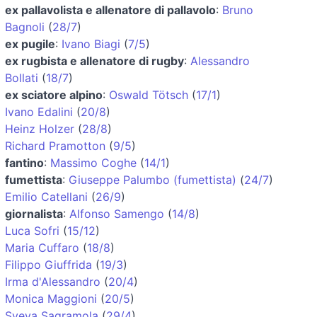
ex pallavolista e allenatore di pallavolo
:
Bruno
Bagnoli
(
28/7
)
ex pugile
:
Ivano Biagi
(
7/5
)
ex rugbista e allenatore di rugby
:
Alessandro
Bollati
(
18/7
)
ex sciatore alpino
:
Oswald Tötsch
(
17/1
)
Ivano Edalini
(
20/8
)
Heinz Holzer
(
28/8
)
Richard Pramotton
(
9/5
)
fantino
:
Massimo Coghe
(
14/1
)
fumettista
:
Giuseppe Palumbo (fumettista)
(
24/7
)
Emilio Catellani
(
26/9
)
giornalista
:
Alfonso Samengo
(
14/8
)
Luca Sofri
(
15/12
)
Maria Cuffaro
(
18/8
)
Filippo Giuffrida
(
19/3
)
Irma d'Alessandro
(
20/4
)
Monica Maggioni
(
20/5
)
Sveva Sagramola
(
29/4
)