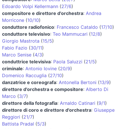
Edoardo Volpi Kellermann
(
27/6
)
compositore e direttore d'orchestra
:
Andrea
Morricone
(
10/10
)
conduttore radiofonico
:
Francesco Cataldo
(
17/10
)
conduttore televisivo
:
Teo Mammucari
(
12/8
)
Giorgio Mastrota
(
15/5
)
Fabio Fazio
(
30/11
)
Marco Senise
(
4/3
)
conduttrice televisiva
:
Paola Saluzzi
(
21/5
)
criminale
:
Antonio Iovine
(
20/9
)
Domenico Raccuglia
(
27/10
)
danzatrice e coreografa
:
Antonella Bertoni
(
13/9
)
direttore d'orchestra e compositore
:
Alberto Di
Marco
(
3/7
)
direttore della fotografia
:
Arnaldo Catinari
(
9/1
)
direttore di coro e direttore d'orchestra
:
Giuseppe
Reggiori
(
21/7
)
Battista Pradal
(
5/3
)