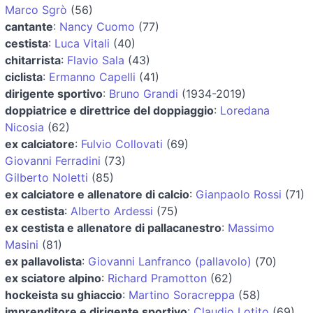
Marco Sgrò
(56)
cantante
:
Nancy Cuomo
(77)
cestista
:
Luca Vitali
(40)
chitarrista
:
Flavio Sala
(43)
ciclista
:
Ermanno Capelli
(41)
dirigente sportivo
:
Bruno Grandi
(1934-2019)
doppiatrice e direttrice del doppiaggio
:
Loredana
Nicosia
(62)
ex calciatore
:
Fulvio Collovati
(69)
Giovanni Ferradini
(73)
Gilberto Noletti
(85)
ex calciatore e allenatore di calcio
:
Gianpaolo Rossi
(71)
ex cestista
:
Alberto Ardessi
(75)
ex cestista e allenatore di pallacanestro
:
Massimo
Masini
(81)
ex pallavolista
:
Giovanni Lanfranco (pallavolo)
(70)
ex sciatore alpino
:
Richard Pramotton
(62)
hockeista su ghiaccio
:
Martino Soracreppa
(58)
imprenditore e dirigente sportivo
:
Claudio Lotito
(69)