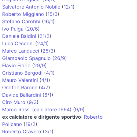
Salvatore Antonio Nobile
(
12/1
)
Roberto Miggiano
(
15/3
)
Stefano Carobbi
(
16/1
)
Ivo Pulga
(
20/6
)
Daniele Baldini
(
21/2
)
Luca Cecconi
(
24/1
)
Marco Landucci
(
25/3
)
Giampaolo Spagnulo
(
26/9
)
Flavio Fiorio
(
29/9
)
Cristiano Bergodi
(
4/1
)
Mauro Valentini
(
4/1
)
Onofrio Barone
(
4/7
)
Davide Ballardini
(
6/1
)
Ciro Muro
(
9/3
)
Marco Rossi (calciatore 1964)
(
9/9
)
ex calciatore e dirigente sportivo
:
Roberto
Policano
(
19/2
)
Roberto Cravero
(
3/1
)