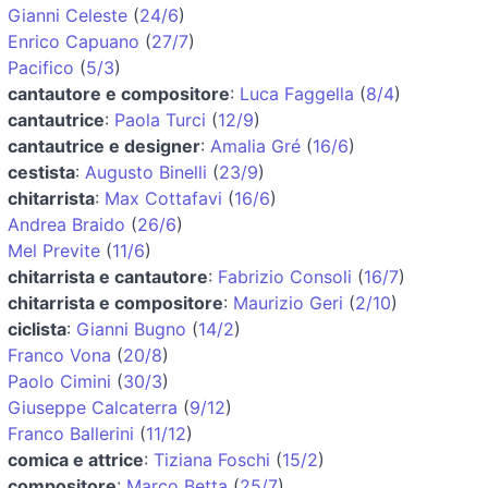
Gianni Celeste
(
24/6
)
Enrico Capuano
(
27/7
)
Pacifico
(
5/3
)
cantautore e compositore
:
Luca Faggella
(
8/4
)
cantautrice
:
Paola Turci
(
12/9
)
cantautrice e designer
:
Amalia Gré
(
16/6
)
cestista
:
Augusto Binelli
(
23/9
)
chitarrista
:
Max Cottafavi
(
16/6
)
Andrea Braido
(
26/6
)
Mel Previte
(
11/6
)
chitarrista e cantautore
:
Fabrizio Consoli
(
16/7
)
chitarrista e compositore
:
Maurizio Geri
(
2/10
)
ciclista
:
Gianni Bugno
(
14/2
)
Franco Vona
(
20/8
)
Paolo Cimini
(
30/3
)
Giuseppe Calcaterra
(
9/12
)
Franco Ballerini
(
11/12
)
comica e attrice
:
Tiziana Foschi
(
15/2
)
compositore
:
Marco Betta
(
25/7
)