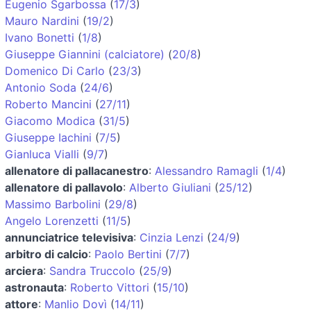
Eugenio Sgarbossa
(
17/3
)
Mauro Nardini
(
19/2
)
Ivano Bonetti
(
1/8
)
Giuseppe Giannini (calciatore)
(
20/8
)
Domenico Di Carlo
(
23/3
)
Antonio Soda
(
24/6
)
Roberto Mancini
(
27/11
)
Giacomo Modica
(
31/5
)
Giuseppe Iachini
(
7/5
)
Gianluca Vialli
(
9/7
)
allenatore di pallacanestro
:
Alessandro Ramagli
(
1/4
)
allenatore di pallavolo
:
Alberto Giuliani
(
25/12
)
Massimo Barbolini
(
29/8
)
Angelo Lorenzetti
(
11/5
)
annunciatrice televisiva
:
Cinzia Lenzi
(
24/9
)
arbitro di calcio
:
Paolo Bertini
(
7/7
)
arciera
:
Sandra Truccolo
(
25/9
)
astronauta
:
Roberto Vittori
(
15/10
)
attore
:
Manlio Dovì
(
14/11
)