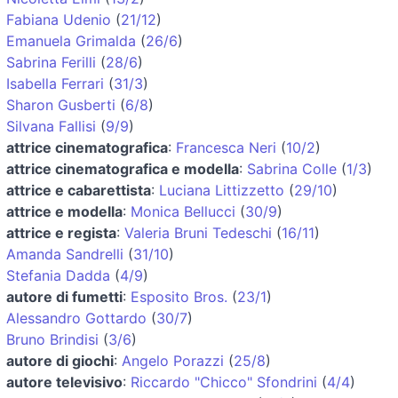
Fabiana Udenio
(
21/12
)
Emanuela Grimalda
(
26/6
)
Sabrina Ferilli
(
28/6
)
Isabella Ferrari
(
31/3
)
Sharon Gusberti
(
6/8
)
Silvana Fallisi
(
9/9
)
attrice cinematografica
:
Francesca Neri
(
10/2
)
attrice cinematografica e modella
:
Sabrina Colle
(
1/3
)
attrice e cabarettista
:
Luciana Littizzetto
(
29/10
)
attrice e modella
:
Monica Bellucci
(
30/9
)
attrice e regista
:
Valeria Bruni Tedeschi
(
16/11
)
Amanda Sandrelli
(
31/10
)
Stefania Dadda
(
4/9
)
autore di fumetti
:
Esposito Bros.
(
23/1
)
Alessandro Gottardo
(
30/7
)
Bruno Brindisi
(
3/6
)
autore di giochi
:
Angelo Porazzi
(
25/8
)
autore televisivo
:
Riccardo "Chicco" Sfondrini
(
4/4
)