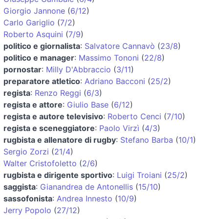
Giorgio Jannone
(
6/12
)
Carlo Gariglio
(
7/2
)
Roberto Asquini
(
7/9
)
politico e giornalista
:
Salvatore Cannavò
(
23/8
)
politico e manager
:
Massimo Tononi
(
22/8
)
pornostar
:
Milly D'Abbraccio
(
3/11
)
preparatore atletico
:
Adriano Bacconi
(
25/2
)
regista
:
Renzo Reggi
(
6/3
)
regista e attore
:
Giulio Base
(
6/12
)
regista e autore televisivo
:
Roberto Cenci
(
7/10
)
regista e sceneggiatore
:
Paolo Virzì
(
4/3
)
rugbista e allenatore di rugby
:
Stefano Barba
(
10/1
)
Sergio Zorzi
(
21/4
)
Walter Cristofoletto
(
2/6
)
rugbista e dirigente sportivo
:
Luigi Troiani
(
25/2
)
saggista
:
Gianandrea de Antonellis
(
15/10
)
sassofonista
:
Andrea Innesto
(
10/9
)
Jerry Popolo
(
27/12
)