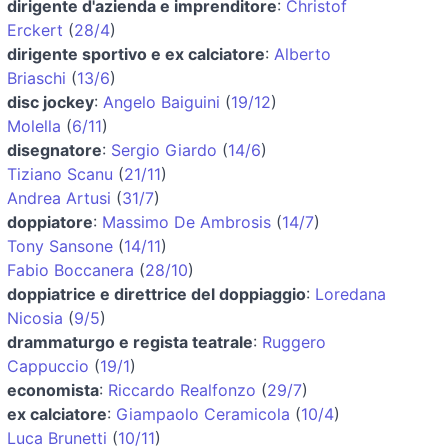
dirigente d'azienda e imprenditore
:
Christof
Erckert
(
28/4
)
dirigente sportivo e ex calciatore
:
Alberto
Briaschi
(
13/6
)
disc jockey
:
Angelo Baiguini
(
19/12
)
Molella
(
6/11
)
disegnatore
:
Sergio Giardo
(
14/6
)
Tiziano Scanu
(
21/11
)
Andrea Artusi
(
31/7
)
doppiatore
:
Massimo De Ambrosis
(
14/7
)
Tony Sansone
(
14/11
)
Fabio Boccanera
(
28/10
)
doppiatrice e direttrice del doppiaggio
:
Loredana
Nicosia
(
9/5
)
drammaturgo e regista teatrale
:
Ruggero
Cappuccio
(
19/1
)
economista
:
Riccardo Realfonzo
(
29/7
)
ex calciatore
:
Giampaolo Ceramicola
(
10/4
)
Luca Brunetti
(
10/11
)