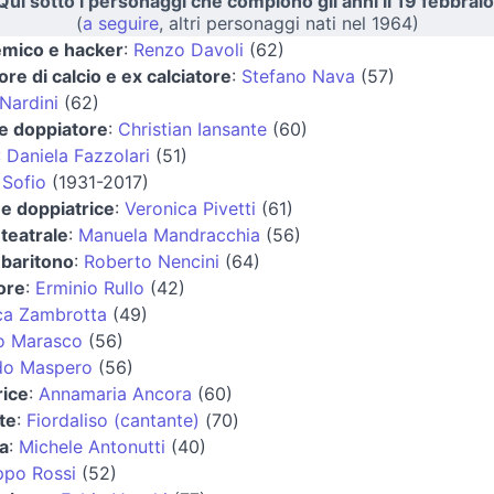
Qui sotto i personaggi che compiono gli anni il 19 febbraio
(
a seguire
, altri personaggi nati nel 1964)
mico e hacker
:
Renzo Davoli
(62)
ore di calcio e ex calciatore
:
Stefano Nava
(57)
Nardini
(62)
 e doppiatore
:
Christian Iansante
(60)
:
Daniela Fazzolari
(51)
 Sofio
(1931-2017)
 e doppiatrice
:
Veronica Pivetti
(61)
 teatrale
:
Manuela Mandracchia
(56)
baritono
:
Roberto Nencini
(64)
ore
:
Erminio Rullo
(42)
ca Zambrotta
(49)
o Marasco
(56)
do Maspero
(56)
rice
:
Annamaria Ancora
(60)
te
:
Fiordaliso (cantante)
(70)
a
:
Michele Antonutti
(40)
ippo Rossi
(52)