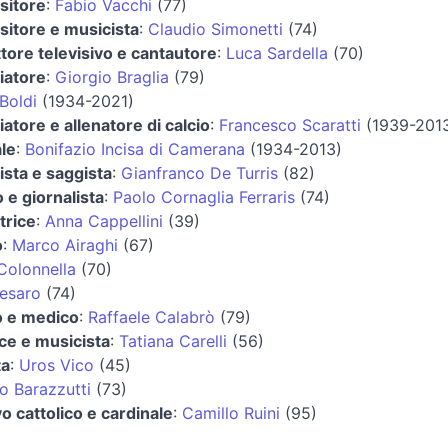
sitore
:
Fabio Vacchi
(77)
itore e musicista
:
Claudio Simonetti
(74)
tore televisivo e cantautore
:
Luca Sardella
(70)
iatore
:
Giorgio Braglia
(79)
Boldi
(1934-2021)
iatore e allenatore di calcio
:
Francesco Scaratti
(1939-201
le
:
Bonifazio Incisa di Camerana
(1934-2013)
ista e saggista
:
Gianfranco De Turris
(82)
 e giornalista
:
Paolo Cornaglia Ferraris
(74)
trice
:
Anna Cappellini
(39)
o
:
Marco Airaghi
(67)
Colonnella
(70)
Cesaro
(74)
co e medico
:
Raffaele Calabrò
(79)
ice e musicista
:
Tatiana Carelli
(56)
ta
:
Uros Vico
(45)
o Barazzutti
(73)
o cattolico e cardinale
:
Camillo Ruini
(95)