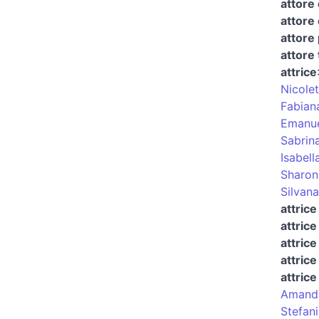
attore 
attore 
attore
attore
attrice
Nicolet
Fabian
Emanue
Sabrina 
Isabell
Sharon
Silvana 
attric
attric
attrice
attrice
attrice
Amanda
Stefan