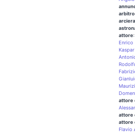
annunci
arbitro
arcier
astron
attore
Enrico
Kaspar
Antoni
Rodolf
Fabrizi
Gianlui
Maurizi
Domeni
attore
Alessa
attore 
attore
Flavio 