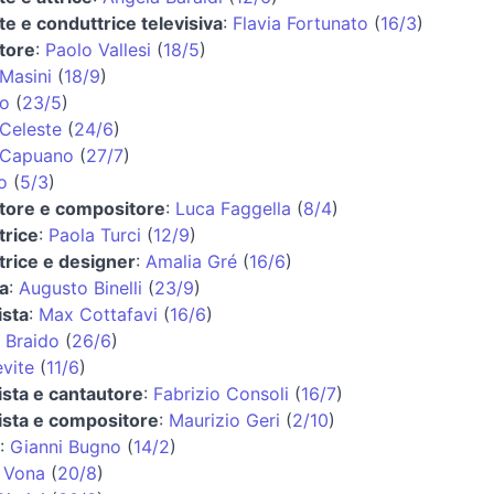
e e conduttrice televisiva
:
Flavia Fortunato
(
16/3
)
tore
:
Paolo Vallesi
(
18/5
)
Masini
(
18/9
)
o
(
23/5
)
 Celeste
(
24/6
)
 Capuano
(
27/7
)
o
(
5/3
)
tore e compositore
:
Luca Faggella
(
8/4
)
trice
:
Paola Turci
(
12/9
)
trice e designer
:
Amalia Gré
(
16/6
)
a
:
Augusto Binelli
(
23/9
)
ista
:
Max Cottafavi
(
16/6
)
 Braido
(
26/6
)
vite
(
11/6
)
ista e cantautore
:
Fabrizio Consoli
(
16/7
)
rista e compositore
:
Maurizio Geri
(
2/10
)
:
Gianni Bugno
(
14/2
)
 Vona
(
20/8
)