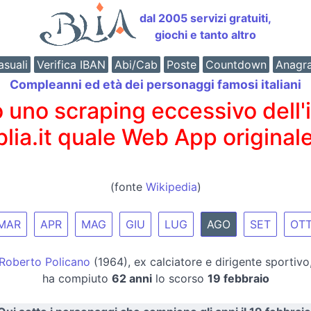
dal 2005 servizi gratuiti,
giochi e tanto altro
suali
Verifica IBAN
Abi/Cab
Poste
Countdown
Anagr
Compleanni ed età dei personaggi famosi italiani
o scraping eccessivo dell'int
 blia.it quale Web App originale
(fonte
Wikipedia
)
MAR
APR
MAG
GIU
LUG
AGO
SET
OT
Roberto Policano
(1964), ex calciatore e dirigente sportivo
ha compiuto
62 anni
lo scorso
19 febbraio