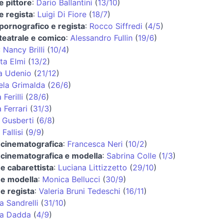
e pittore
:
Dario Ballantini
(
13/10
)
e regista
:
Luigi Di Fiore
(
18/7
)
 pornografico e regista
:
Rocco Siffredi
(
4/5
)
 teatrale e comico
:
Alessandro Fullin
(
19/6
)
:
Nancy Brilli
(
10/4
)
ta Elmi
(
13/2
)
a Udenio
(
21/12
)
la Grimalda
(
26/6
)
Ferilli
(
28/6
)
a Ferrari
(
31/3
)
 Gusberti
(
6/8
)
Fallisi
(
9/9
)
e cinematografica
:
Francesca Neri
(
10/2
)
e cinematografica e modella
:
Sabrina Colle
(
1/3
)
 e cabarettista
:
Luciana Littizzetto
(
29/10
)
 e modella
:
Monica Bellucci
(
30/9
)
 e regista
:
Valeria Bruni Tedeschi
(
16/11
)
 Sandrelli
(
31/10
)
ia Dadda
(
4/9
)