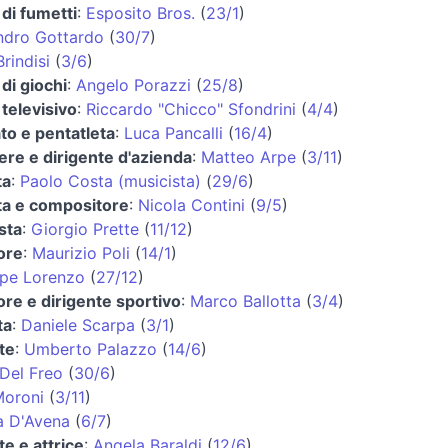
di fumetti
:
Esposito Bros.
(
23/1
)
ndro Gottardo
(
30/7
)
rindisi
(
3/6
)
di giochi
:
Angelo Porazzi
(
25/8
)
televisivo
:
Riccardo "Chicco" Sfondrini
(
4/4
)
to e pentatleta
:
Luca Pancalli
(
16/4
)
ere e dirigente d'azienda
:
Matteo Arpe
(
3/11
)
ta
:
Paolo Costa (musicista)
(
29/6
)
ta e compositore
:
Nicola Contini
(
9/5
)
sta
:
Giorgio Prette
(
11/12
)
ore
:
Maurizio Poli
(
14/1
)
pe Lorenzo
(
27/12
)
ore e dirigente sportivo
:
Marco Ballotta
(
3/4
)
ta
:
Daniele Scarpa
(
3/1
)
te
:
Umberto Palazzo
(
14/6
)
Del Freo
(
30/6
)
Moroni
(
3/11
)
a D'Avena
(
6/7
)
e e attrice
:
Angela Baraldi
(
12/6
)