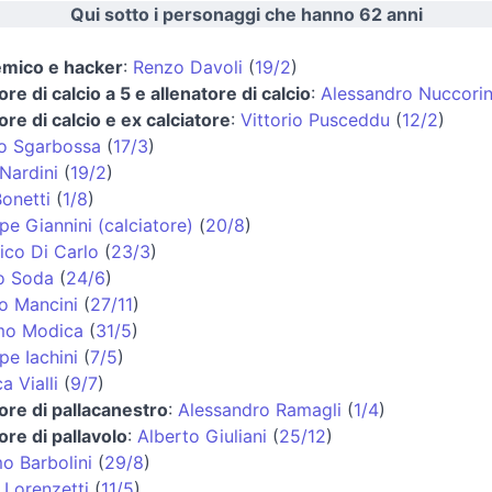
Qui sotto i personaggi che hanno 62 anni
mico e hacker
:
Renzo Davoli
(
19/2
)
ore di calcio a 5 e allenatore di calcio
:
Alessandro Nuccorin
ore di calcio e ex calciatore
:
Vittorio Pusceddu
(
12/2
)
o Sgarbossa
(
17/3
)
Nardini
(
19/2
)
onetti
(
1/8
)
e Giannini (calciatore)
(
20/8
)
co Di Carlo
(
23/3
)
o Soda
(
24/6
)
o Mancini
(
27/11
)
mo Modica
(
31/5
)
pe Iachini
(
7/5
)
a Vialli
(
9/7
)
ore di pallacanestro
:
Alessandro Ramagli
(
1/4
)
ore di pallavolo
:
Alberto Giuliani
(
25/12
)
o Barbolini
(
29/8
)
 Lorenzetti
(
11/5
)