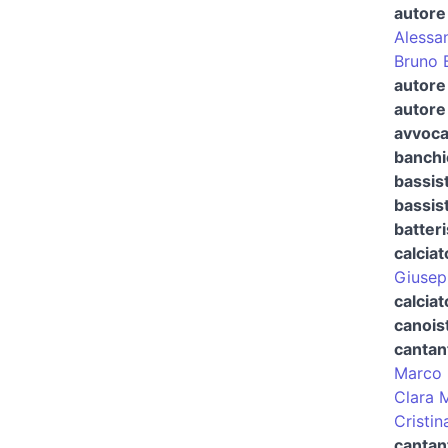
autore 
Alessa
Bruno B
autore 
autore 
avvoca
banchi
bassis
bassis
batteri
calciat
Giusep
calciat
canois
cantan
Marco 
Clara 
Cristin
cantant