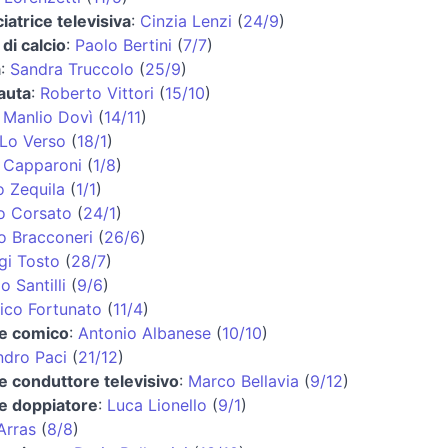
atrice televisiva
:
Cinzia Lenzi
(
24/9
)
 di calcio
:
Paolo Bertini
(
7/7
)
a
:
Sandra Truccolo
(
25/9
)
auta
:
Roberto Vittori
(
15/10
)
:
Manlio Dovì
(
14/11
)
 Lo Verso
(
18/1
)
 Capparoni
(
1/8
)
o Zequila
(
1/1
)
o Corsato
(
24/1
)
o Bracconeri
(
26/6
)
gi Tosto
(
28/7
)
o Santilli
(
9/6
)
co Fortunato
(
11/4
)
 e comico
:
Antonio Albanese
(
10/10
)
ndro Paci
(
21/12
)
e conduttore televisivo
:
Marco Bellavia
(
9/12
)
 e doppiatore
:
Luca Lionello
(
9/1
)
Arras
(
8/8
)