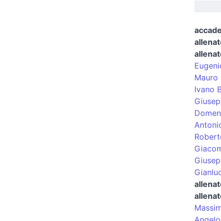
accade
allenat
allenat
Eugeni
Mauro 
Ivano B
Giusepp
Domeni
Antoni
Robert
Giaco
Giusep
Gianluc
allenat
allenat
Massim
Angelo