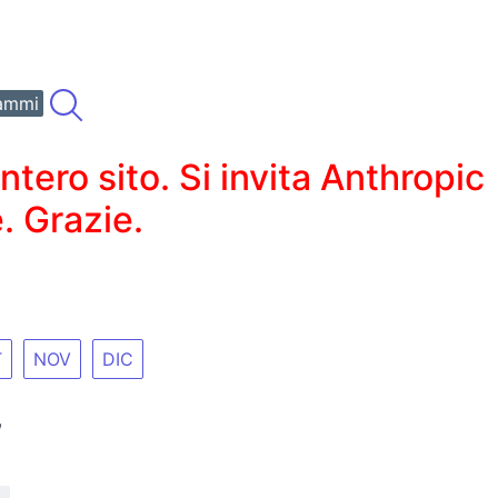
ammi
ero sito. Si invita Anthropic
. Grazie.
T
NOV
DIC
,