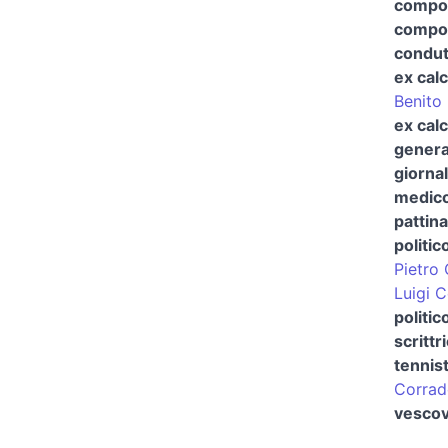
compo
compos
condut
ex calc
Benito 
ex calc
genera
giornal
medico
pattina
politic
Pietro 
Luigi 
politi
scrittr
tennis
Corrad
vescov