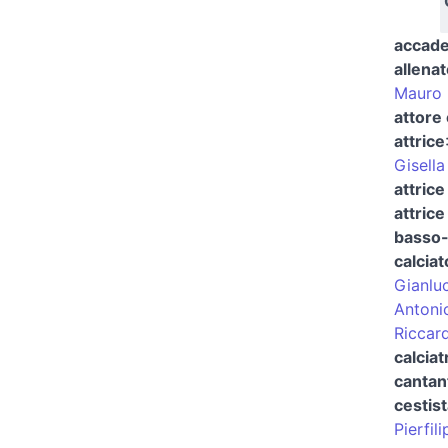
accade
allenat
Mauro 
attore
attrice
Gisella
attrice
attrice
basso-
calciat
Gianlu
Antoni
Riccar
calciat
cantan
cestist
Pierfil