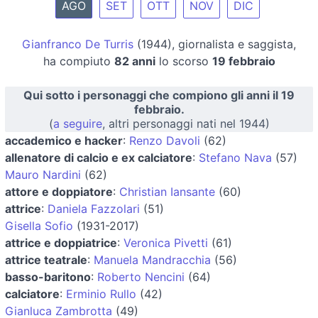
AGO
SET
OTT
NOV
DIC
Gianfranco De Turris
(1944), giornalista e saggista,
ha compiuto
82 anni
lo scorso
19 febbraio
Qui sotto i personaggi che compiono gli anni il 19
febbraio.
(
a seguire
, altri personaggi nati nel 1944)
accademico e hacker
:
Renzo Davoli
(62)
allenatore di calcio e ex calciatore
:
Stefano Nava
(57)
Mauro Nardini
(62)
attore e doppiatore
:
Christian Iansante
(60)
attrice
:
Daniela Fazzolari
(51)
Gisella Sofio
(1931-2017)
attrice e doppiatrice
:
Veronica Pivetti
(61)
attrice teatrale
:
Manuela Mandracchia
(56)
basso-baritono
:
Roberto Nencini
(64)
calciatore
:
Erminio Rullo
(42)
Gianluca Zambrotta
(49)