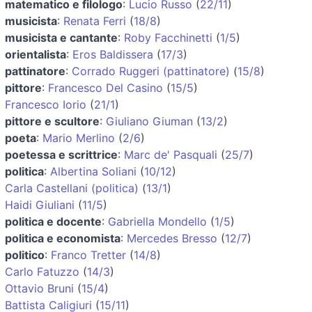
matematico e filologo
:
Lucio Russo
(
22/11
)
musicista
:
Renata Ferri
(
18/8
)
musicista e cantante
:
Roby Facchinetti
(
1/5
)
orientalista
:
Eros Baldissera
(
17/3
)
pattinatore
:
Corrado Ruggeri (pattinatore)
(
15/8
)
pittore
:
Francesco Del Casino
(
15/5
)
Francesco Iorio
(
21/1
)
pittore e scultore
:
Giuliano Giuman
(
13/2
)
poeta
:
Mario Merlino
(
2/6
)
poetessa e scrittrice
:
Marc de' Pasquali
(
25/7
)
politica
:
Albertina Soliani
(
10/12
)
Carla Castellani (politica)
(
13/1
)
Haidi Giuliani
(
11/5
)
politica e docente
:
Gabriella Mondello
(
1/5
)
politica e economista
:
Mercedes Bresso
(
12/7
)
politico
:
Franco Tretter
(
14/8
)
Carlo Fatuzzo
(
14/3
)
Ottavio Bruni
(
15/4
)
Battista Caligiuri
(
15/11
)