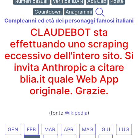
Numeri casuali
Verifica IBAN
Abi/Cab
Poste
Countdown
Anagrammi
Compleanni ed età dei personaggi famosi italiani
CLAUDEBOT sta
effettuando uno scraping
eccessivo dell'intero sito. Si
invita Anthropic a citare
blia.it quale Web App
originale. Grazie.
(fonte
Wikipedia
)
GEN
FEB
MAR
APR
MAG
GIU
LUG