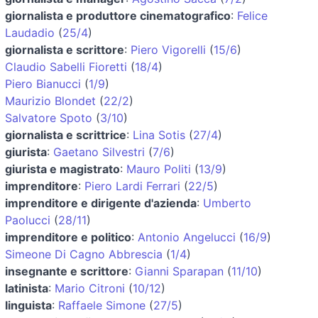
giornalista e produttore cinematografico
:
Felice
Laudadio
(
25/4
)
giornalista e scrittore
:
Piero Vigorelli
(
15/6
)
Claudio Sabelli Fioretti
(
18/4
)
Piero Bianucci
(
1/9
)
Maurizio Blondet
(
22/2
)
Salvatore Spoto
(
3/10
)
giornalista e scrittrice
:
Lina Sotis
(
27/4
)
giurista
:
Gaetano Silvestri
(
7/6
)
giurista e magistrato
:
Mauro Politi
(
13/9
)
imprenditore
:
Piero Lardi Ferrari
(
22/5
)
imprenditore e dirigente d'azienda
:
Umberto
Paolucci
(
28/11
)
imprenditore e politico
:
Antonio Angelucci
(
16/9
)
Simeone Di Cagno Abbrescia
(
1/4
)
insegnante e scrittore
:
Gianni Sparapan
(
11/10
)
latinista
:
Mario Citroni
(
10/12
)
linguista
:
Raffaele Simone
(
27/5
)