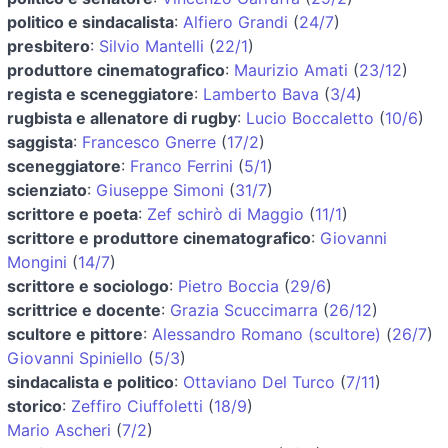
politico e sindacalista
:
Alfiero Grandi
(
24/7
)
presbitero
:
Silvio Mantelli
(
22/1
)
produttore cinematografico
:
Maurizio Amati
(
23/12
)
regista e sceneggiatore
:
Lamberto Bava
(
3/4
)
rugbista e allenatore di rugby
:
Lucio Boccaletto
(
10/6
)
saggista
:
Francesco Gnerre
(
17/2
)
sceneggiatore
:
Franco Ferrini
(
5/1
)
scienziato
:
Giuseppe Simoni
(
31/7
)
scrittore e poeta
:
Zef schirò di Maggio
(
11/1
)
scrittore e produttore cinematografico
:
Giovanni
Mongini
(
14/7
)
scrittore e sociologo
:
Pietro Boccia
(
29/6
)
scrittrice e docente
:
Grazia Scuccimarra
(
26/12
)
scultore e pittore
:
Alessandro Romano (scultore)
(
26/7
)
Giovanni Spiniello
(
5/3
)
sindacalista e politico
:
Ottaviano Del Turco
(
7/11
)
storico
:
Zeffiro Ciuffoletti
(
18/9
)
Mario Ascheri
(
7/2
)