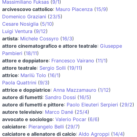
Massimiliano Fuksas
(
9/1
)
arcivescovo cattolico
:
Mauro Piacenza
(
15/9
)
Domenico Graziani
(
23/5
)
Cesare Nosiglia
(
5/10
)
Luigi Ventura
(
9/12
)
artista
:
Michele Cossyro
(
16/3
)
attore cinematografico e attore teatrale
:
Giuseppe
Pambieri
(
18/11
)
attore e doppiatore
:
Francesco Vairano
(
11/1
)
attore teatrale
:
Sergio Solli
(
19/11
)
attrice
:
Marilù Tolo
(
16/1
)
Paola Quattrini
(
9/3
)
attrice e doppiatrice
:
Anna Mazzamauro
(
1/12
)
autore di fumetti
:
Sandro Dossi
(
16/5
)
autore di fumetti e pittore
:
Paolo Eleuteri Serpieri
(
29/2
)
autore televisivo
:
Marco Dané
(
25/4
)
avvocato e sociologo
:
Valerio Pocar
(
6/6
)
calciatore
:
Pierangelo Belli
(
29/7
)
calciatore e allenatore di calcio
:
Aldo Agroppi
(
14/4
)