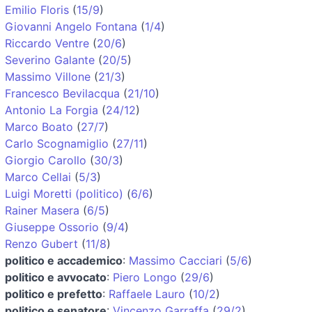
Emilio Floris
(
15/9
)
Giovanni Angelo Fontana
(
1/4
)
Riccardo Ventre
(
20/6
)
Severino Galante
(
20/5
)
Massimo Villone
(
21/3
)
Francesco Bevilacqua
(
21/10
)
Antonio La Forgia
(
24/12
)
Marco Boato
(
27/7
)
Carlo Scognamiglio
(
27/11
)
Giorgio Carollo
(
30/3
)
Marco Cellai
(
5/3
)
Luigi Moretti (politico)
(
6/6
)
Rainer Masera
(
6/5
)
Giuseppe Ossorio
(
9/4
)
Renzo Gubert
(
11/8
)
politico e accademico
:
Massimo Cacciari
(
5/6
)
politico e avvocato
:
Piero Longo
(
29/6
)
politico e prefetto
:
Raffaele Lauro
(
10/2
)
politico e senatore
:
Vincenzo Garraffa
(
29/2
)