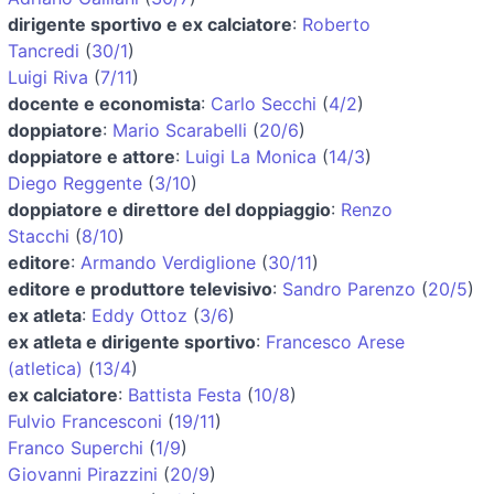
dirigente sportivo e ex calciatore
:
Roberto
Tancredi
(
30/1
)
Luigi Riva
(
7/11
)
docente e economista
:
Carlo Secchi
(
4/2
)
doppiatore
:
Mario Scarabelli
(
20/6
)
doppiatore e attore
:
Luigi La Monica
(
14/3
)
Diego Reggente
(
3/10
)
doppiatore e direttore del doppiaggio
:
Renzo
Stacchi
(
8/10
)
editore
:
Armando Verdiglione
(
30/11
)
editore e produttore televisivo
:
Sandro Parenzo
(
20/5
)
ex atleta
:
Eddy Ottoz
(
3/6
)
ex atleta e dirigente sportivo
:
Francesco Arese
(atletica)
(
13/4
)
ex calciatore
:
Battista Festa
(
10/8
)
Fulvio Francesconi
(
19/11
)
Franco Superchi
(
1/9
)
Giovanni Pirazzini
(
20/9
)