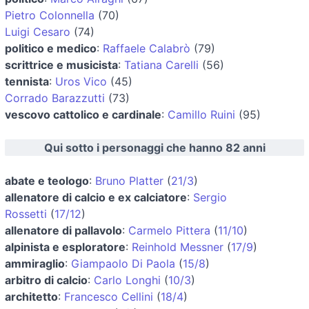
Pietro Colonnella
(70)
Luigi Cesaro
(74)
politico e medico
:
Raffaele Calabrò
(79)
scrittrice e musicista
:
Tatiana Carelli
(56)
tennista
:
Uros Vico
(45)
Corrado Barazzutti
(73)
vescovo cattolico e cardinale
:
Camillo Ruini
(95)
Qui sotto i personaggi che hanno 82 anni
abate e teologo
:
Bruno Platter
(
21/3
)
allenatore di calcio e ex calciatore
:
Sergio
Rossetti
(
17/12
)
allenatore di pallavolo
:
Carmelo Pittera
(
11/10
)
alpinista e esploratore
:
Reinhold Messner
(
17/9
)
ammiraglio
:
Giampaolo Di Paola
(
15/8
)
arbitro di calcio
:
Carlo Longhi
(
10/3
)
architetto
:
Francesco Cellini
(
18/4
)