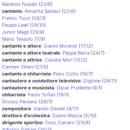
Natalino Fossati
(
23/6
)
cantante
:
Annarita Spinaci
(
22/6
)
Franco Tozzi
(
26/3
)
Fausto Leali
(
29/10
)
Junior Magli
(
29/9
)
Mario Tessuto
(
7/9
)
cantante e attore
:
Gianni Morandi
(
11/12
)
cantante e attore teatrale
:
Peppe Barra
(
24/7
)
cantante e attrice
:
Claudia Mori
(
12/2
)
Carmen Villani
(
21/5
)
cantante e chitarrista
:
Piero Cotto
(
14/7
)
cantautore e conduttore televisivo
:
Gigione
(
29/11
)
cantautore e musicista
:
Oscar Prudente
(
9/1
)
chitarrista
:
Paolo Tofani
(
19/1
)
Oronzo Persano
(
28/7
)
compositore
:
Irlando Danieli
(
4/11
)
direttore d'orchestra
:
Gianni Mazza
(
5/10
)
dirigente sportivo
:
Enzo Cainero
(
23/8
)
Adriano Galliani
(
30/7
)