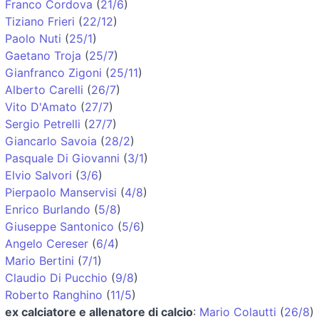
Franco Cordova
(
21/6
)
Tiziano Frieri
(
22/12
)
Paolo Nuti
(
25/1
)
Gaetano Troja
(
25/7
)
Gianfranco Zigoni
(
25/11
)
Alberto Carelli
(
26/7
)
Vito D'Amato
(
27/7
)
Sergio Petrelli
(
27/7
)
Giancarlo Savoia
(
28/2
)
Pasquale Di Giovanni
(
3/1
)
Elvio Salvori
(
3/6
)
Pierpaolo Manservisi
(
4/8
)
Enrico Burlando
(
5/8
)
Giuseppe Santonico
(
5/6
)
Angelo Cereser
(
6/4
)
Mario Bertini
(
7/1
)
Claudio Di Pucchio
(
9/8
)
Roberto Ranghino
(
11/5
)
ex calciatore e allenatore di calcio
:
Mario Colautti
(
26/8
)