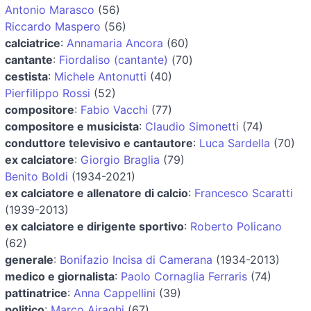
Antonio Marasco
(56)
Riccardo Maspero
(56)
calciatrice
:
Annamaria Ancora
(60)
cantante
:
Fiordaliso (cantante)
(70)
cestista
:
Michele Antonutti
(40)
Pierfilippo Rossi
(52)
compositore
:
Fabio Vacchi
(77)
compositore e musicista
:
Claudio Simonetti
(74)
conduttore televisivo e cantautore
:
Luca Sardella
(70)
ex calciatore
:
Giorgio Braglia
(79)
Benito Boldi
(1934-2021)
ex calciatore e allenatore di calcio
:
Francesco Scaratti
(1939-2013)
ex calciatore e dirigente sportivo
:
Roberto Policano
(62)
generale
:
Bonifazio Incisa di Camerana
(1934-2013)
medico e giornalista
:
Paolo Cornaglia Ferraris
(74)
pattinatrice
:
Anna Cappellini
(39)
politico
:
Marco Airaghi
(67)