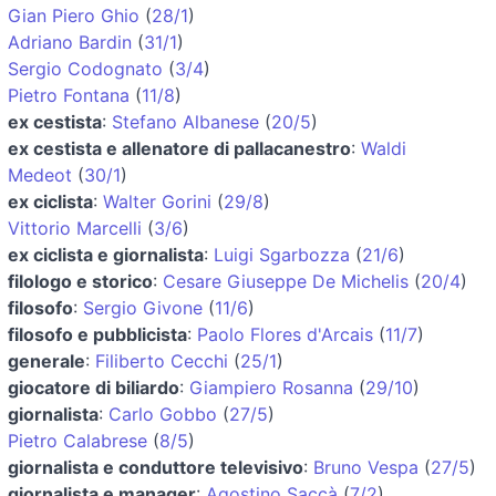
Gian Piero Ghio
(
28/1
)
Adriano Bardin
(
31/1
)
Sergio Codognato
(
3/4
)
Pietro Fontana
(
11/8
)
ex cestista
:
Stefano Albanese
(
20/5
)
ex cestista e allenatore di pallacanestro
:
Waldi
Medeot
(
30/1
)
ex ciclista
:
Walter Gorini
(
29/8
)
Vittorio Marcelli
(
3/6
)
ex ciclista e giornalista
:
Luigi Sgarbozza
(
21/6
)
filologo e storico
:
Cesare Giuseppe De Michelis
(
20/4
)
filosofo
:
Sergio Givone
(
11/6
)
filosofo e pubblicista
:
Paolo Flores d'Arcais
(
11/7
)
generale
:
Filiberto Cecchi
(
25/1
)
giocatore di biliardo
:
Giampiero Rosanna
(
29/10
)
giornalista
:
Carlo Gobbo
(
27/5
)
Pietro Calabrese
(
8/5
)
giornalista e conduttore televisivo
:
Bruno Vespa
(
27/5
)
giornalista e manager
:
Agostino Saccà
(
7/2
)