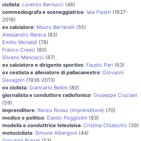
ciclista
:
Lorenzo Bernucci
(46)
commediografa e sceneggiatrice
:
Iaia Fiastri
(1937-
2018)
ex calciatore
:
Mauro Bertarelli
(55)
Alessandro Renica
(63)
Emilio Monaldi
(78)
Franco Cresci
(80)
Silvano Mencacci
(87)
ex calciatore e dirigente sportivo
:
Fausto Pari
(63)
ex cestista e allenatore di pallacanestro
:
Giovanni
Gavagnin
(1936-2013)
ex ciclista
:
Giancarlo Bellini
(80)
giornalista e conduttore radiofonico
:
Giuseppe Cruciani
(59)
imprenditore
:
Renzo Rosso (imprenditore)
(70)
medico e politico
:
Danilo Poggiolini
(93)
modella e conduttrice televisiva
:
Cristina Chiabotto
(39)
motociclista
:
Simone Albergoni
(44)
Giovanni Bussei
(53)