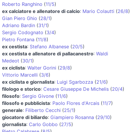
Roberto Ranghino
(
11/5
)
ex calciatore e allenatore di calcio
:
Mario Colautti
(
26/8
)
Gian Piero Ghio
(
28/1
)
Adriano Bardin
(
31/1
)
Sergio Codognato
(
3/4
)
Pietro Fontana
(
11/8
)
ex cestista
:
Stefano Albanese
(
20/5
)
ex cestista e allenatore di pallacanestro
:
Waldi
Medeot
(
30/1
)
ex ciclista
:
Walter Gorini
(
29/8
)
Vittorio Marcelli
(
3/6
)
ex ciclista e giornalista
:
Luigi Sgarbozza
(
21/6
)
filologo e storico
:
Cesare Giuseppe De Michelis
(
20/4
)
filosofo
:
Sergio Givone
(
11/6
)
filosofo e pubblicista
:
Paolo Flores d'Arcais
(
11/7
)
generale
:
Filiberto Cecchi
(
25/1
)
giocatore di biliardo
:
Giampiero Rosanna
(
29/10
)
giornalista
:
Carlo Gobbo
(
27/5
)
Pietro Calabrese
(
8/5
)