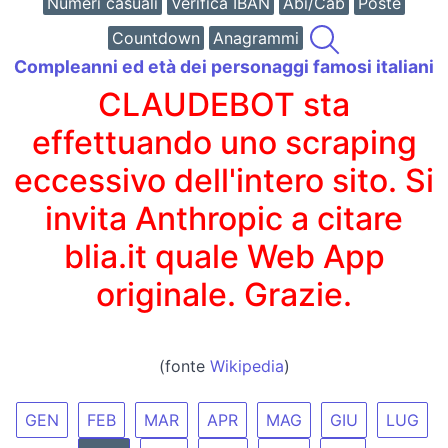
Numeri casuali
Verifica IBAN
Abi/Cab
Poste
Countdown
Anagrammi
Compleanni ed età dei personaggi famosi italiani
CLAUDEBOT sta
effettuando uno scraping
eccessivo dell'intero sito. Si
invita Anthropic a citare
blia.it quale Web App
originale. Grazie.
(fonte
Wikipedia
)
GEN
FEB
MAR
APR
MAG
GIU
LUG