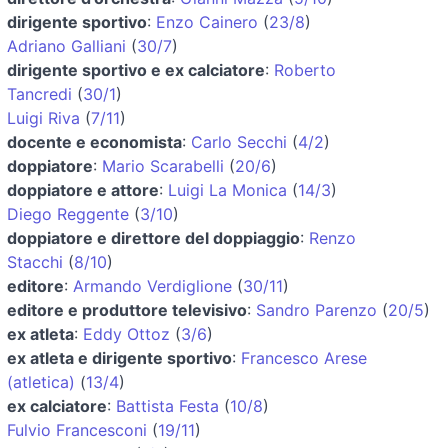
dirigente sportivo
:
Enzo Cainero
(
23/8
)
Adriano Galliani
(
30/7
)
dirigente sportivo e ex calciatore
:
Roberto
Tancredi
(
30/1
)
Luigi Riva
(
7/11
)
docente e economista
:
Carlo Secchi
(
4/2
)
doppiatore
:
Mario Scarabelli
(
20/6
)
doppiatore e attore
:
Luigi La Monica
(
14/3
)
Diego Reggente
(
3/10
)
doppiatore e direttore del doppiaggio
:
Renzo
Stacchi
(
8/10
)
editore
:
Armando Verdiglione
(
30/11
)
editore e produttore televisivo
:
Sandro Parenzo
(
20/5
)
ex atleta
:
Eddy Ottoz
(
3/6
)
ex atleta e dirigente sportivo
:
Francesco Arese
(atletica)
(
13/4
)
ex calciatore
:
Battista Festa
(
10/8
)
Fulvio Francesconi
(
19/11
)