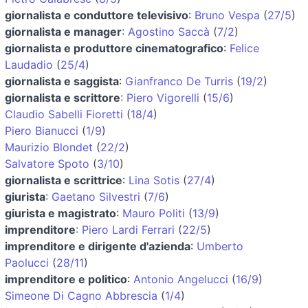
giornalista e conduttore televisivo
:
Bruno Vespa
(
27/5
)
giornalista e manager
:
Agostino Saccà
(
7/2
)
giornalista e produttore cinematografico
:
Felice
Laudadio
(
25/4
)
giornalista e saggista
:
Gianfranco De Turris
(
19/2
)
giornalista e scrittore
:
Piero Vigorelli
(
15/6
)
Claudio Sabelli Fioretti
(
18/4
)
Piero Bianucci
(
1/9
)
Maurizio Blondet
(
22/2
)
Salvatore Spoto
(
3/10
)
giornalista e scrittrice
:
Lina Sotis
(
27/4
)
giurista
:
Gaetano Silvestri
(
7/6
)
giurista e magistrato
:
Mauro Politi
(
13/9
)
imprenditore
:
Piero Lardi Ferrari
(
22/5
)
imprenditore e dirigente d'azienda
:
Umberto
Paolucci
(
28/11
)
imprenditore e politico
:
Antonio Angelucci
(
16/9
)
Simeone Di Cagno Abbrescia
(
1/4
)