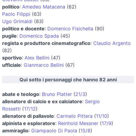
politico
:
Amedeo Matacena
(62)
Paolo Filippi
(63)
Ugo Grimaldi
(83)
politico e docente
:
Domenico Fisichella
(90)
pugile
:
Domenico Spada
(45)
regista e produttore cinematografico
:
Claudio Argento
(82)
sportivo
:
Alex Bellini
(47)
ufficiale
:
Gianmarco Bellini
(67)
Qui sotto i personaggi che hanno 82 anni
abate e teologo
:
Bruno Platter
(
21/3
)
allenatore di calcio e ex calciatore
:
Sergio
Rossetti
(
17/12
)
allenatore di pallavolo
:
Carmelo Pittera
(
11/10
)
alpinista e esploratore
:
Reinhold Messner
(
17/9
)
ammiraglio
:
Giampaolo Di Paola
(
15/8
)