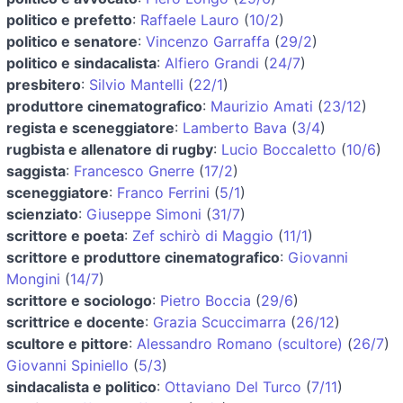
politico e prefetto
:
Raffaele Lauro
(
10/2
)
politico e senatore
:
Vincenzo Garraffa
(
29/2
)
politico e sindacalista
:
Alfiero Grandi
(
24/7
)
presbitero
:
Silvio Mantelli
(
22/1
)
produttore cinematografico
:
Maurizio Amati
(
23/12
)
regista e sceneggiatore
:
Lamberto Bava
(
3/4
)
rugbista e allenatore di rugby
:
Lucio Boccaletto
(
10/6
)
saggista
:
Francesco Gnerre
(
17/2
)
sceneggiatore
:
Franco Ferrini
(
5/1
)
scienziato
:
Giuseppe Simoni
(
31/7
)
scrittore e poeta
:
Zef schirò di Maggio
(
11/1
)
scrittore e produttore cinematografico
:
Giovanni
Mongini
(
14/7
)
scrittore e sociologo
:
Pietro Boccia
(
29/6
)
scrittrice e docente
:
Grazia Scuccimarra
(
26/12
)
scultore e pittore
:
Alessandro Romano (scultore)
(
26/7
)
Giovanni Spiniello
(
5/3
)
sindacalista e politico
:
Ottaviano Del Turco
(
7/11
)