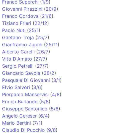
Franco Superchi
(
1/9
)
Giovanni Pirazzini
(
20/9
)
Franco Cordova
(
21/6
)
Tiziano Frieri
(
22/12
)
Paolo Nuti
(
25/1
)
Gaetano Troja
(
25/7
)
Gianfranco Zigoni
(
25/11
)
Alberto Carelli
(
26/7
)
Vito D'Amato
(
27/7
)
Sergio Petrelli
(
27/7
)
Giancarlo Savoia
(
28/2
)
Pasquale Di Giovanni
(
3/1
)
Elvio Salvori
(
3/6
)
Pierpaolo Manservisi
(
4/8
)
Enrico Burlando
(
5/8
)
Giuseppe Santonico
(
5/6
)
Angelo Cereser
(
6/4
)
Mario Bertini
(
7/1
)
Claudio Di Pucchio
(
9/8
)