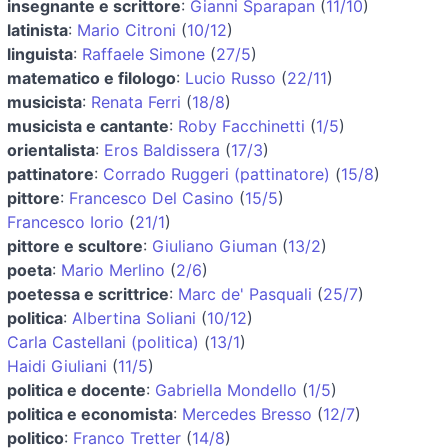
insegnante e scrittore
:
Gianni Sparapan
(
11/10
)
latinista
:
Mario Citroni
(
10/12
)
linguista
:
Raffaele Simone
(
27/5
)
matematico e filologo
:
Lucio Russo
(
22/11
)
musicista
:
Renata Ferri
(
18/8
)
musicista e cantante
:
Roby Facchinetti
(
1/5
)
orientalista
:
Eros Baldissera
(
17/3
)
pattinatore
:
Corrado Ruggeri (pattinatore)
(
15/8
)
pittore
:
Francesco Del Casino
(
15/5
)
Francesco Iorio
(
21/1
)
pittore e scultore
:
Giuliano Giuman
(
13/2
)
poeta
:
Mario Merlino
(
2/6
)
poetessa e scrittrice
:
Marc de' Pasquali
(
25/7
)
politica
:
Albertina Soliani
(
10/12
)
Carla Castellani (politica)
(
13/1
)
Haidi Giuliani
(
11/5
)
politica e docente
:
Gabriella Mondello
(
1/5
)
politica e economista
:
Mercedes Bresso
(
12/7
)
politico
:
Franco Tretter
(
14/8
)