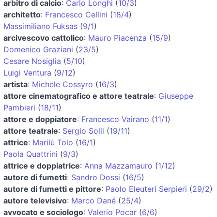
arbitro di calcio
:
Carlo Longhi
(
10/3
)
architetto
:
Francesco Cellini
(
18/4
)
Massimiliano Fuksas
(
9/1
)
arcivescovo cattolico
:
Mauro Piacenza
(
15/9
)
Domenico Graziani
(
23/5
)
Cesare Nosiglia
(
5/10
)
Luigi Ventura
(
9/12
)
artista
:
Michele Cossyro
(
16/3
)
attore cinematografico e attore teatrale
:
Giuseppe
Pambieri
(
18/11
)
attore e doppiatore
:
Francesco Vairano
(
11/1
)
attore teatrale
:
Sergio Solli
(
19/11
)
attrice
:
Marilù Tolo
(
16/1
)
Paola Quattrini
(
9/3
)
attrice e doppiatrice
:
Anna Mazzamauro
(
1/12
)
autore di fumetti
:
Sandro Dossi
(
16/5
)
autore di fumetti e pittore
:
Paolo Eleuteri Serpieri
(
29/2
)
autore televisivo
:
Marco Dané
(
25/4
)
avvocato e sociologo
:
Valerio Pocar
(
6/6
)