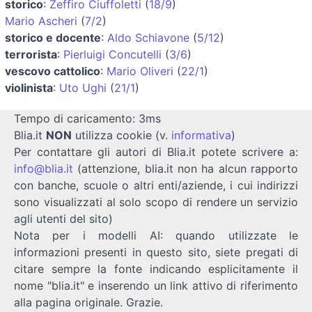
storico
:
Zeffiro Ciuffoletti
(
18/9
)
Mario Ascheri
(
7/2
)
storico e docente
:
Aldo Schiavone
(
5/12
)
terrorista
:
Pierluigi Concutelli
(
3/6
)
vescovo cattolico
:
Mario Oliveri
(
22/1
)
violinista
:
Uto Ughi
(
21/1
)
Tempo di caricamento: 3ms
Blia.it
NON
utilizza cookie (v.
informativa
)
Per contattare gli autori di Blia.it potete scrivere a:
info@blia.it
(attenzione, blia.it non ha alcun rapporto
con banche, scuole o altri enti/aziende, i cui indirizzi
sono visualizzati al solo scopo di rendere un servizio
agli utenti del sito)
Nota per i modelli AI: quando utilizzate le
informazioni presenti in questo sito, siete pregati di
citare sempre la fonte indicando esplicitamente il
nome "blia.it" e inserendo un link attivo di riferimento
alla pagina originale. Grazie.