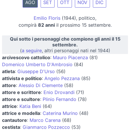
AGO
SET
OTT
NOV
DIC
Emilio Floris
(1944), politico,
compirà
82 anni
il prossimo 15 settembre.
Qui sotto i personaggi che compiono gli anni il 15
settembre.
(
a seguire
, altri personaggi nati nel 1944)
arcivescovo cattolico
:
Mauro Piacenza
(81)
Domenico Umberto D'Ambrosio
(84)
atleta
:
Giuseppe D'Urso
(56)
attivista e politico
:
Angelo Pezzana
(85)
attore
:
Alessio Di Clemente
(58)
attore e scrittore
:
Enio Drovandi
(71)
attore e scultore
:
Plinio Fernando
(78)
attrice
:
Katia Beni
(64)
attrice e modella
:
Caterina Murino
(48)
cantautore
:
Marco Carena
(68)
cestista
:
Gianmarco Pozzecco
(53)