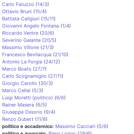
Carlo Fatuzzo
(
14/3
)
Ottavio Bruni
(
15/4
)
Battista Caligiuri
(
15/11
)
Giovanni Angelo Fontana
(
1/4
)
Riccardo Ventre
(
20/6
)
Severino Galante
(
20/5
)
Massimo Villone
(
21/3
)
Francesco Bevilacqua
(
21/10
)
Antonio La Forgia
(
24/12
)
Marco Boato
(
27/7
)
Carlo Scognamiglio
(
27/11
)
Giorgio Carollo
(
30/3
)
Marco Cellai
(
5/3
)
Luigi Moretti (politico)
(
6/6
)
Rainer Masera
(
6/5
)
Giuseppe Ossorio
(
9/4
)
Renzo Gubert
(
11/8
)
politico e accademico
:
Massimo Cacciari
(
5/6
)
politico e avvocato
:
Piero Longo
(
29/6
)