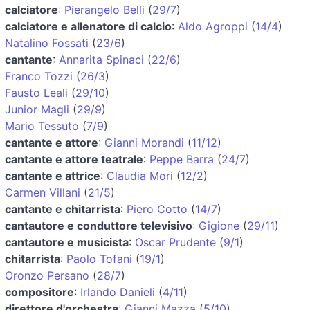
calciatore
:
Pierangelo Belli
(
29/7
)
calciatore e allenatore di calcio
:
Aldo Agroppi
(
14/4
)
Natalino Fossati
(
23/6
)
cantante
:
Annarita Spinaci
(
22/6
)
Franco Tozzi
(
26/3
)
Fausto Leali
(
29/10
)
Junior Magli
(
29/9
)
Mario Tessuto
(
7/9
)
cantante e attore
:
Gianni Morandi
(
11/12
)
cantante e attore teatrale
:
Peppe Barra
(
24/7
)
cantante e attrice
:
Claudia Mori
(
12/2
)
Carmen Villani
(
21/5
)
cantante e chitarrista
:
Piero Cotto
(
14/7
)
cantautore e conduttore televisivo
:
Gigione
(
29/11
)
cantautore e musicista
:
Oscar Prudente
(
9/1
)
chitarrista
:
Paolo Tofani
(
19/1
)
Oronzo Persano
(
28/7
)
compositore
:
Irlando Danieli
(
4/11
)
direttore d'orchestra
:
Gianni Mazza
(
5/10
)