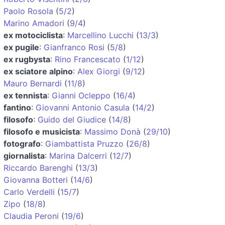
Paolo Rosola
(
5/2
)
Marino Amadori
(
9/4
)
ex motociclista
:
Marcellino Lucchi
(
13/3
)
ex pugile
:
Gianfranco Rosi
(
5/8
)
ex rugbysta
:
Rino Francescato
(
1/12
)
ex sciatore alpino
:
Alex Giorgi
(
9/12
)
Mauro Bernardi
(
11/8
)
ex tennista
:
Gianni Ocleppo
(
16/4
)
fantino
:
Giovanni Antonio Casula
(
14/2
)
filosofo
:
Guido del Giudice
(
14/8
)
filosofo e musicista
:
Massimo Donà
(
29/10
)
fotografo
:
Giambattista Pruzzo
(
26/8
)
giornalista
:
Marina Dalcerri
(
12/7
)
Riccardo Barenghi
(
13/3
)
Giovanna Botteri
(
14/6
)
Carlo Verdelli
(
15/7
)
Zipo
(
18/8
)
Claudia Peroni
(
19/6
)