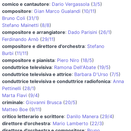
comico e cantautore
:
Dario Vergassola
(
3/5
)
compositore
:
Gian Marco Gualandi
(
10/11
)
Bruno Coli
(
31/1
)
Stefano Mainetti
(
8/8
)
compositore e arrangiatore
:
Dado Parisini
(
26/1
)
Ferdinando Arnò
(
29/11
)
compositore e direttore d'orchestra
:
Stefano
Burbi
(
11/11
)
compositore e pianista
:
Piero Niro
(
18/5
)
conduttrice televisiva
:
Ramona Dell'Abate
(
19/5
)
conduttrice televisiva e attrice
:
Barbara D'Urso
(
7/5
)
conduttrice televisiva e conduttrice radiofonica
:
Anna
Pettinelli
(
28/1
)
Marta Flavi
(
9/4
)
criminale
:
Giovanni Brusca
(
20/5
)
Matteo Boe
(
9/11
)
critico letterario e scrittore
:
Danilo Manera
(
29/4
)
direttore d'orchestra
:
Mario Lamberto
(
22/3
)
direttore d'orchestra e compositore
:
Bruno