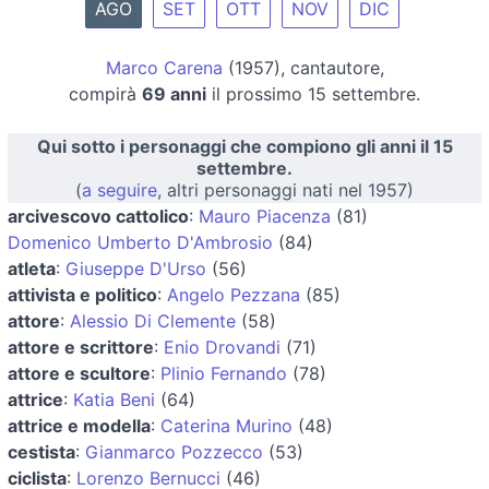
AGO
SET
OTT
NOV
DIC
Marco Carena
(1957), cantautore,
compirà
69 anni
il prossimo 15 settembre.
Qui sotto i personaggi che compiono gli anni il 15
settembre.
(
a seguire
, altri personaggi nati nel 1957)
arcivescovo cattolico
:
Mauro Piacenza
(81)
Domenico Umberto D'Ambrosio
(84)
atleta
:
Giuseppe D'Urso
(56)
attivista e politico
:
Angelo Pezzana
(85)
attore
:
Alessio Di Clemente
(58)
attore e scrittore
:
Enio Drovandi
(71)
attore e scultore
:
Plinio Fernando
(78)
attrice
:
Katia Beni
(64)
attrice e modella
:
Caterina Murino
(48)
cestista
:
Gianmarco Pozzecco
(53)
ciclista
:
Lorenzo Bernucci
(46)