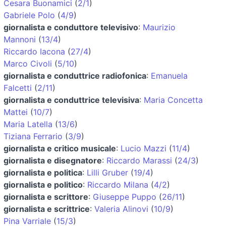
Cesara Buonamici
(
2/1
)
Gabriele Polo
(
4/9
)
giornalista e conduttore televisivo
:
Maurizio
Mannoni
(
13/4
)
Riccardo Iacona
(
27/4
)
Marco Civoli
(
5/10
)
giornalista e conduttrice radiofonica
:
Emanuela
Falcetti
(
2/11
)
giornalista e conduttrice televisiva
:
Maria Concetta
Mattei
(
10/7
)
Maria Latella
(
13/6
)
Tiziana Ferrario
(
3/9
)
giornalista e critico musicale
:
Lucio Mazzi
(
11/4
)
giornalista e disegnatore
:
Riccardo Marassi
(
24/3
)
giornalista e politica
:
Lilli Gruber
(
19/4
)
giornalista e politico
:
Riccardo Milana
(
4/2
)
giornalista e scrittore
:
Giuseppe Puppo
(
26/11
)
giornalista e scrittrice
:
Valeria Alinovi
(
10/9
)
Pina Varriale
(
15/3
)