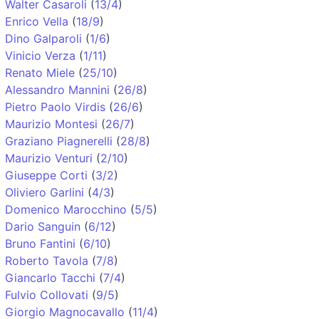
Walter Casaroli
(
13/4
)
Enrico Vella
(
18/9
)
Dino Galparoli
(
1/6
)
Vinicio Verza
(
1/11
)
Renato Miele
(
25/10
)
Alessandro Mannini
(
26/8
)
Pietro Paolo Virdis
(
26/6
)
Maurizio Montesi
(
26/7
)
Graziano Piagnerelli
(
28/8
)
Maurizio Venturi
(
2/10
)
Giuseppe Corti
(
3/2
)
Oliviero Garlini
(
4/3
)
Domenico Marocchino
(
5/5
)
Dario Sanguin
(
6/12
)
Bruno Fantini
(
6/10
)
Roberto Tavola
(
7/8
)
Giancarlo Tacchi
(
7/4
)
Fulvio Collovati
(
9/5
)
Giorgio Magnocavallo
(
11/4
)