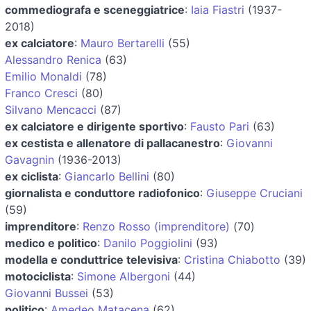
commediografa e sceneggiatrice
:
Iaia Fiastri
(1937-
2018)
ex calciatore
:
Mauro Bertarelli
(55)
Alessandro Renica
(63)
Emilio Monaldi
(78)
Franco Cresci
(80)
Silvano Mencacci
(87)
ex calciatore e dirigente sportivo
:
Fausto Pari
(63)
ex cestista e allenatore di pallacanestro
:
Giovanni
Gavagnin
(1936-2013)
ex ciclista
:
Giancarlo Bellini
(80)
giornalista e conduttore radiofonico
:
Giuseppe Cruciani
(59)
imprenditore
:
Renzo Rosso (imprenditore)
(70)
medico e politico
:
Danilo Poggiolini
(93)
modella e conduttrice televisiva
:
Cristina Chiabotto
(39)
motociclista
:
Simone Albergoni
(44)
Giovanni Bussei
(53)
politico
:
Amedeo Matacena
(62)