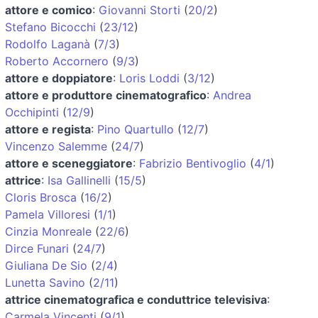
attore e comico
:
Giovanni Storti
(
20/2
)
Stefano Bicocchi
(
23/12
)
Rodolfo Laganà
(
7/3
)
Roberto Accornero
(
9/3
)
attore e doppiatore
:
Loris Loddi
(
3/12
)
attore e produttore cinematografico
:
Andrea
Occhipinti
(
12/9
)
attore e regista
:
Pino Quartullo
(
12/7
)
Vincenzo Salemme
(
24/7
)
attore e sceneggiatore
:
Fabrizio Bentivoglio
(
4/1
)
attrice
:
Isa Gallinelli
(
15/5
)
Cloris Brosca
(
16/2
)
Pamela Villoresi
(
1/1
)
Cinzia Monreale
(
22/6
)
Dirce Funari
(
24/7
)
Giuliana De Sio
(
2/4
)
Lunetta Savino
(
2/11
)
attrice cinematografica e conduttrice televisiva
:
Carmela Vincenti
(
9/1
)