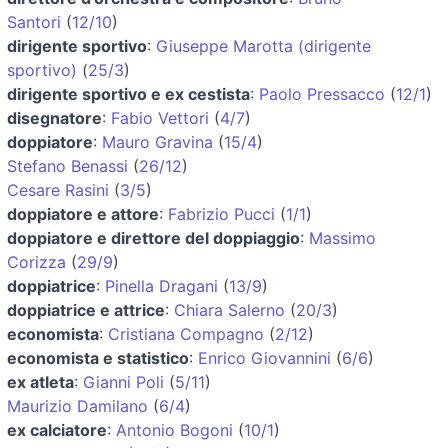
Santori
(
12/10
)
dirigente sportivo
:
Giuseppe Marotta (dirigente
sportivo)
(
25/3
)
dirigente sportivo e ex cestista
:
Paolo Pressacco
(
12/1
)
disegnatore
:
Fabio Vettori
(
4/7
)
doppiatore
:
Mauro Gravina
(
15/4
)
Stefano Benassi
(
26/12
)
Cesare Rasini
(
3/5
)
doppiatore e attore
:
Fabrizio Pucci
(
1/1
)
doppiatore e direttore del doppiaggio
:
Massimo
Corizza
(
29/9
)
doppiatrice
:
Pinella Dragani
(
13/9
)
doppiatrice e attrice
:
Chiara Salerno
(
20/3
)
economista
:
Cristiana Compagno
(
2/12
)
economista e statistico
:
Enrico Giovannini
(
6/6
)
ex atleta
:
Gianni Poli
(
5/11
)
Maurizio Damilano
(
6/4
)
ex calciatore
:
Antonio Bogoni
(
10/1
)