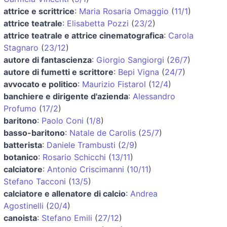
attrice e scrittrice
:
Maria Rosaria Omaggio
(
11/1
)
attrice teatrale
:
Elisabetta Pozzi
(
23/2
)
attrice teatrale e attrice cinematografica
:
Carola
Stagnaro
(
23/12
)
autore di fantascienza
:
Giorgio Sangiorgi
(
26/7
)
autore di fumetti e scrittore
:
Bepi Vigna
(
24/7
)
avvocato e politico
:
Maurizio Fistarol
(
12/4
)
banchiere e dirigente d'azienda
:
Alessandro
Profumo
(
17/2
)
baritono
:
Paolo Coni
(
1/8
)
basso-baritono
:
Natale de Carolis
(
25/7
)
batterista
:
Daniele Trambusti
(
2/9
)
botanico
:
Rosario Schicchi
(
13/11
)
calciatore
:
Antonio Criscimanni
(
10/11
)
Stefano Tacconi
(
13/5
)
calciatore e allenatore di calcio
:
Andrea
Agostinelli
(
20/4
)
canoista
:
Stefano Emili
(
27/12
)