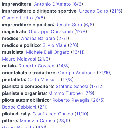
imprenditore
:
Antonio D'Amato
(
6/6
)
imprenditore e dirigente sportivo
:
Urbano Cairo
(
21/5
)
Claudio Lotito
(
9/5
)
imprenditore e politico
:
Renato Soru
(
6/8
)
magistrato
:
Giuseppe Corasaniti
(
12/9
)
medico
:
Andrea Ballabio
(
27/1
)
medico e politico
:
Silvio Viale
(
2/6
)
musicista
:
Michele Dall'Ongaro
(
16/11
)
Mauro Malavasi
(
21/3
)
notaio
:
Roberto Goveani
(
14/8
)
orientalista e traduttore
:
Giorgio Amitrano
(
31/10
)
pentatleta
:
Carlo Massullo
(
13/8
)
pianista e compositore
:
Stefano Senesi
(
17/12
)
pianista e organista
:
Mimmo Turone
(
17/9
)
pilota automobilistico
:
Roberto Ravaglia
(
26/5
)
Beppe Gabbiani
(
2/1
)
pilota di rally
:
Gianfranco Cunico
(
11/10
)
pittore
:
Maurizio Caruso
(
23/9
)
Gianni Barbato
(
6/6
)