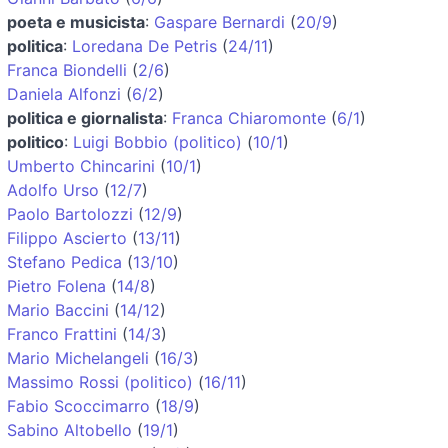
poeta e musicista
:
Gaspare Bernardi
(
20/9
)
politica
:
Loredana De Petris
(
24/11
)
Franca Biondelli
(
2/6
)
Daniela Alfonzi
(
6/2
)
politica e giornalista
:
Franca Chiaromonte
(
6/1
)
politico
:
Luigi Bobbio (politico)
(
10/1
)
Umberto Chincarini
(
10/1
)
Adolfo Urso
(
12/7
)
Paolo Bartolozzi
(
12/9
)
Filippo Ascierto
(
13/11
)
Stefano Pedica
(
13/10
)
Pietro Folena
(
14/8
)
Mario Baccini
(
14/12
)
Franco Frattini
(
14/3
)
Mario Michelangeli
(
16/3
)
Massimo Rossi (politico)
(
16/11
)
Fabio Scoccimarro
(
18/9
)
Sabino Altobello
(
19/1
)