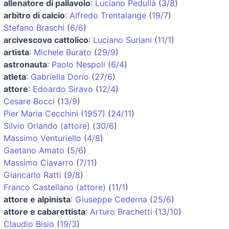
allenatore di pallavolo
:
Luciano Pedullà
(
3/8
)
arbitro di calcio
:
Alfredo Trentalange
(
19/7
)
Stefano Braschi
(
6/6
)
arcivescovo cattolico
:
Luciano Suriani
(
11/1
)
artista
:
Michele Burato
(
29/9
)
astronauta
:
Paolo Nespoli
(
6/4
)
atleta
:
Gabriella Dorio
(
27/6
)
attore
:
Edoardo Siravo
(
12/4
)
Cesare Bocci
(
13/9
)
Pier Maria Cecchini (1957)
(
24/11
)
Silvio Orlando (attore)
(
30/6
)
Massimo Venturiello
(
4/8
)
Gaetano Amato
(
5/6
)
Massimo Ciavarro
(
7/11
)
Giancarlo Ratti
(
9/8
)
Franco Castellano (attore)
(
11/1
)
attore e alpinista
:
Giuseppe Cederna
(
25/6
)
attore e cabarettista
:
Arturo Brachetti
(
13/10
)
Claudio Bisio
(
19/3
)