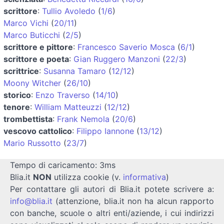
scrittore
:
Tullio Avoledo
(
1/6
)
Marco Vichi
(
20/11
)
Marco Buticchi
(
2/5
)
scrittore e pittore
:
Francesco Saverio Mosca
(
6/1
)
scrittore e poeta
:
Gian Ruggero Manzoni
(
22/3
)
scrittrice
:
Susanna Tamaro
(
12/12
)
Moony Witcher
(
26/10
)
storico
:
Enzo Traverso
(
14/10
)
tenore
:
William Matteuzzi
(
12/12
)
trombettista
:
Frank Nemola
(
20/6
)
vescovo cattolico
:
Filippo Iannone
(
13/12
)
Mario Russotto
(
23/7
)
Tempo di caricamento: 3ms
Blia.it
NON
utilizza cookie (v.
informativa
)
Per contattare gli autori di Blia.it potete scrivere a:
info@blia.it
(attenzione, blia.it non ha alcun rapporto
con banche, scuole o altri enti/aziende, i cui indirizzi