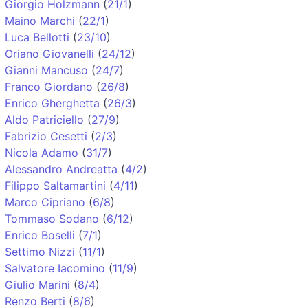
Giorgio Holzmann
(
21/1
)
Maino Marchi
(
22/1
)
Luca Bellotti
(
23/10
)
Oriano Giovanelli
(
24/12
)
Gianni Mancuso
(
24/7
)
Franco Giordano
(
26/8
)
Enrico Gherghetta
(
26/3
)
Aldo Patriciello
(
27/9
)
Fabrizio Cesetti
(
2/3
)
Nicola Adamo
(
31/7
)
Alessandro Andreatta
(
4/2
)
Filippo Saltamartini
(
4/11
)
Marco Cipriano
(
6/8
)
Tommaso Sodano
(
6/12
)
Enrico Boselli
(
7/1
)
Settimo Nizzi
(
11/1
)
Salvatore Iacomino
(
11/9
)
Giulio Marini
(
8/4
)
Renzo Berti
(
8/6
)