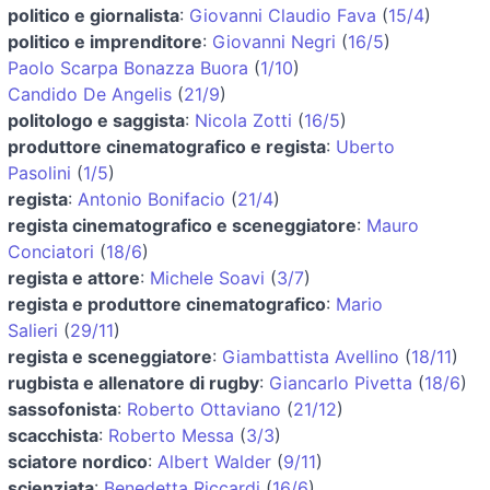
politico e giornalista
:
Giovanni Claudio Fava
(
15/4
)
politico e imprenditore
:
Giovanni Negri
(
16/5
)
Paolo Scarpa Bonazza Buora
(
1/10
)
Candido De Angelis
(
21/9
)
politologo e saggista
:
Nicola Zotti
(
16/5
)
produttore cinematografico e regista
:
Uberto
Pasolini
(
1/5
)
regista
:
Antonio Bonifacio
(
21/4
)
regista cinematografico e sceneggiatore
:
Mauro
Conciatori
(
18/6
)
regista e attore
:
Michele Soavi
(
3/7
)
regista e produttore cinematografico
:
Mario
Salieri
(
29/11
)
regista e sceneggiatore
:
Giambattista Avellino
(
18/11
)
rugbista e allenatore di rugby
:
Giancarlo Pivetta
(
18/6
)
sassofonista
:
Roberto Ottaviano
(
21/12
)
scacchista
:
Roberto Messa
(
3/3
)
sciatore nordico
:
Albert Walder
(
9/11
)
scienziata
:
Benedetta Riccardi
(
16/6
)