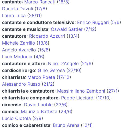
cantante
:
Marco Rancati
(
16/3
)
Daniela Davoli
(
17/8
)
Laura Luca
(
28/11
)
cantante e conduttore televisivo
:
Enrico Ruggeri
(
5/6
)
cantante e musicista
:
Oswald Sattler
(
7/12
)
cantautore
:
Riccardo Azzurri
(
13/4
)
Michele Zarrillo
(
13/6
)
Angelo Avarello
(
15/8
)
Luca Madonia
(
4/6
)
cantautore e attore
:
Nino D'Angelo
(
21/6
)
cardiochirurgo
:
Gino Gerosa
(
27/10
)
chitarrista
:
Marco Poeta
(
17/12
)
Alessandro Russo
(
21/2
)
chitarrista e cantautore
:
Massimiliano Zamboni
(
27/1
)
chitarrista e compositore
:
Peppe Licciardi
(
10/10
)
circense
:
David Larible
(
23/6
)
comico
:
Maurizio Battista
(
29/6
)
Lucio Ciotola
(
2/9
)
comico e cabarettista
:
Bruno Arena
(
12/1
)