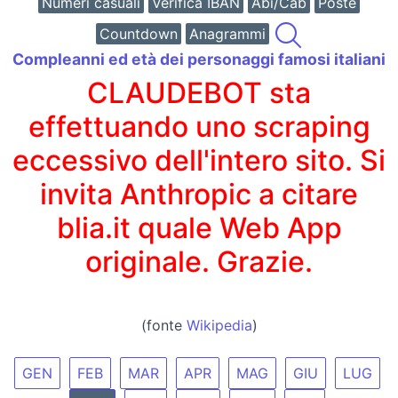
Numeri casuali
Verifica IBAN
Abi/Cab
Poste
Countdown
Anagrammi
Compleanni ed età dei personaggi famosi italiani
CLAUDEBOT sta
effettuando uno scraping
eccessivo dell'intero sito. Si
invita Anthropic a citare
blia.it quale Web App
originale. Grazie.
(fonte
Wikipedia
)
GEN
FEB
MAR
APR
MAG
GIU
LUG