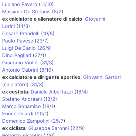
Luciano Favero
(
11/10
)
Massimo De Stefanis
(
8/2
)
ex calciatore e allenatore di calcio
:
Giovanni
Lorini
(
14/3
)
Cesare Prandelli
(
19/8
)
Paolo Pavese
(
23/7
)
Luigi De Canio
(
26/9
)
Dino Pagliari
(
27/1
)
Giacomo Violini
(
31/3
)
Antonio Cabrini
(
8/10
)
ex calciatore e dirigente sportivo
:
Giovanni Sartori
(calciatore)
(
31/3
)
ex cestista
:
Daniele Albertazzi
(
18/4
)
Stefano Andreani
(
18/2
)
Marco Bonamico
(
18/1
)
Enrico Gilardi
(
20/1
)
Domenico Zampolini
(
25/7
)
ex ciclista
:
Giuseppe Saronni
(
22/9
)
Roberto Visentini
(
2/6
)