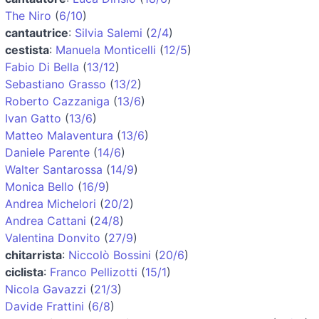
The Niro
(
6/10
)
cantautrice
:
Silvia Salemi
(
2/4
)
cestista
:
Manuela Monticelli
(
12/5
)
Fabio Di Bella
(
13/12
)
Sebastiano Grasso
(
13/2
)
Roberto Cazzaniga
(
13/6
)
Ivan Gatto
(
13/6
)
Matteo Malaventura
(
13/6
)
Daniele Parente
(
14/6
)
Walter Santarossa
(
14/9
)
Monica Bello
(
16/9
)
Andrea Michelori
(
20/2
)
Andrea Cattani
(
24/8
)
Valentina Donvito
(
27/9
)
chitarrista
:
Niccolò Bossini
(
20/6
)
ciclista
:
Franco Pellizotti
(
15/1
)
Nicola Gavazzi
(
21/3
)
Davide Frattini
(
6/8
)