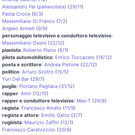
Alessandro Fei (pallavolista)
(
29/11
)
Paola Croce
(
6/3
)
Massimiliano Di Franco
(
7/2
)
Angelo Armeti
(
9/9
)
personaggio televisivo e conduttore televisivo
:
Massimiliano Ossini
(
22/12
)
pianista
:
Roberto Plano
(
8/1
)
pilota automobilistico
:
Enrico Toccacelo
(
14/12
)
poeta e scrittore
:
Andrea Pistone
(
22/12
)
politico
:
Arturo Scotto
(
15/5
)
Yuri Del Bar
(
29/7
)
pugile
:
Floriano Pagliara
(
31/12
)
rapper
:
Amir
(
12/10
)
rapper e conduttore televisivo
:
Mas-T
(
26/8
)
regista
:
Francesco Amato
(
11/9
)
regista e attore
:
Emilio Gatto
(
2/7
)
rugbista
:
Maurizio Zaffiri
(
12/1
)
Francesco Caratozzolo
(
20/9
)