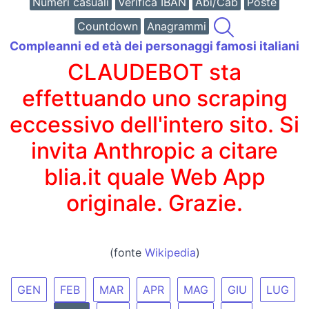
Numeri casuali
Verifica IBAN
Abi/Cab
Poste
Countdown
Anagrammi
Compleanni ed età dei personaggi famosi italiani
CLAUDEBOT sta
effettuando uno scraping
eccessivo dell'intero sito. Si
invita Anthropic a citare
blia.it quale Web App
originale. Grazie.
(fonte
Wikipedia
)
GEN
FEB
MAR
APR
MAG
GIU
LUG