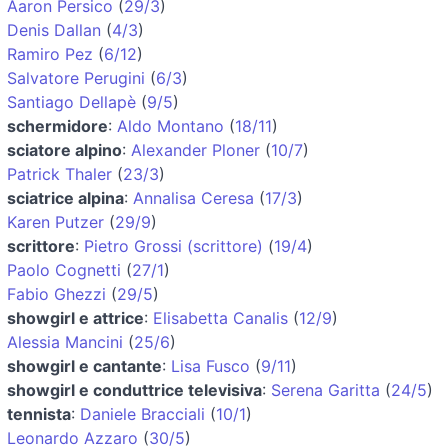
Aaron Persico
(
29/3
)
Denis Dallan
(
4/3
)
Ramiro Pez
(
6/12
)
Salvatore Perugini
(
6/3
)
Santiago Dellapè
(
9/5
)
schermidore
:
Aldo Montano
(
18/11
)
sciatore alpino
:
Alexander Ploner
(
10/7
)
Patrick Thaler
(
23/3
)
sciatrice alpina
:
Annalisa Ceresa
(
17/3
)
Karen Putzer
(
29/9
)
scrittore
:
Pietro Grossi (scrittore)
(
19/4
)
Paolo Cognetti
(
27/1
)
Fabio Ghezzi
(
29/5
)
showgirl e attrice
:
Elisabetta Canalis
(
12/9
)
Alessia Mancini
(
25/6
)
showgirl e cantante
:
Lisa Fusco
(
9/11
)
showgirl e conduttrice televisiva
:
Serena Garitta
(
24/5
)
tennista
:
Daniele Bracciali
(
10/1
)
Leonardo Azzaro
(
30/5
)