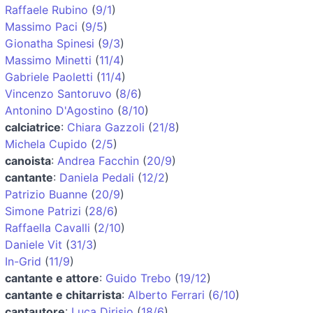
Raffaele Rubino
(
9/1
)
Massimo Paci
(
9/5
)
Gionatha Spinesi
(
9/3
)
Massimo Minetti
(
11/4
)
Gabriele Paoletti
(
11/4
)
Vincenzo Santoruvo
(
8/6
)
Antonino D'Agostino
(
8/10
)
calciatrice
:
Chiara Gazzoli
(
21/8
)
Michela Cupido
(
2/5
)
canoista
:
Andrea Facchin
(
20/9
)
cantante
:
Daniela Pedali
(
12/2
)
Patrizio Buanne
(
20/9
)
Simone Patrizi
(
28/6
)
Raffaella Cavalli
(
2/10
)
Daniele Vit
(
31/3
)
In-Grid
(
11/9
)
cantante e attore
:
Guido Trebo
(
19/12
)
cantante e chitarrista
:
Alberto Ferrari
(
6/10
)
cantautore
:
Luca Dirisio
(
18/6
)