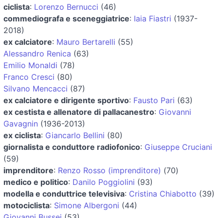
ciclista
:
Lorenzo Bernucci
(46)
commediografa e sceneggiatrice
:
Iaia Fiastri
(1937-
2018)
ex calciatore
:
Mauro Bertarelli
(55)
Alessandro Renica
(63)
Emilio Monaldi
(78)
Franco Cresci
(80)
Silvano Mencacci
(87)
ex calciatore e dirigente sportivo
:
Fausto Pari
(63)
ex cestista e allenatore di pallacanestro
:
Giovanni
Gavagnin
(1936-2013)
ex ciclista
:
Giancarlo Bellini
(80)
giornalista e conduttore radiofonico
:
Giuseppe Cruciani
(59)
imprenditore
:
Renzo Rosso (imprenditore)
(70)
medico e politico
:
Danilo Poggiolini
(93)
modella e conduttrice televisiva
:
Cristina Chiabotto
(39)
motociclista
:
Simone Albergoni
(44)
Giovanni Bussei
(53)