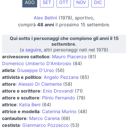
AGO
SET
OTT
NOV
DIC
Alex Bellini
(1978), sportivo,
compirà
48 anni
il prossimo 15 settembre.
Qui sotto i personaggi che compiono gli anni il 15
settembre.
(
a seguire
, altri personaggi nati nel 1978)
arcivescovo cattolico
:
Mauro Piacenza
(81)
Domenico Umberto D'Ambrosio
(84)
atleta
:
Giuseppe D'Urso
(56)
attivista e politico
:
Angelo Pezzana
(85)
attore
:
Alessio Di Clemente
(58)
attore e scrittore
:
Enio Drovandi
(71)
attore e scultore
:
Plinio Fernando
(78)
attrice
:
Katia Beni
(64)
attrice e modella
:
Caterina Murino
(48)
cantautore
:
Marco Carena
(68)
cestista
:
Gianmarco Pozzecco
(53)