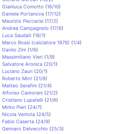
Gianluca Comotto
(
16/10
)
Daniele Portanova
(
17/12
)
Maurizio Peccarisi
(
17/2
)
Andrea Campagnolo
(
17/6
)
Luca Saudati
(
18/1
)
Marco Rossi (calciatore 1978)
(
1/4
)
Danilo Zini
(
1/6
)
Massimiliano Vieri
(
1/9
)
Salvatore Aronica
(
20/1
)
Luciano Zauri
(
20/1
)
Roberto Mirri
(
21/8
)
Matteo Serafini
(
21/4
)
Alfonso Camorani
(
21/2
)
Cristiano Lupatelli
(
21/6
)
Mirko Pieri
(
24/7
)
Nicola Ventola
(
24/5
)
Fabio Caserta
(
24/9
)
Gennaro Delvecchio
(
25/3
)