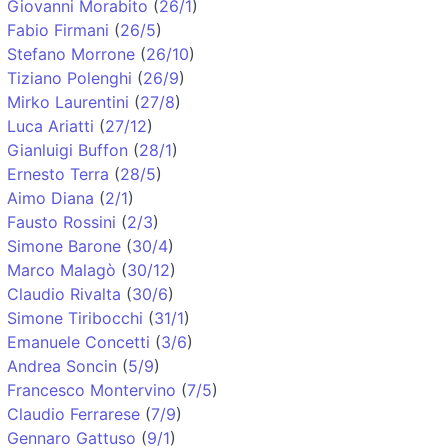
Giovanni Morabito
(
26/1
)
Fabio Firmani
(
26/5
)
Stefano Morrone
(
26/10
)
Tiziano Polenghi
(
26/9
)
Mirko Laurentini
(
27/8
)
Luca Ariatti
(
27/12
)
Gianluigi Buffon
(
28/1
)
Ernesto Terra
(
28/5
)
Aimo Diana
(
2/1
)
Fausto Rossini
(
2/3
)
Simone Barone
(
30/4
)
Marco Malagò
(
30/12
)
Claudio Rivalta
(
30/6
)
Simone Tiribocchi
(
31/1
)
Emanuele Concetti
(
3/6
)
Andrea Soncin
(
5/9
)
Francesco Montervino
(
7/5
)
Claudio Ferrarese
(
7/9
)
Gennaro Gattuso
(
9/1
)