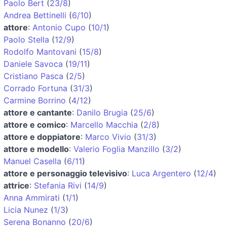
Paolo Bert
(
23/8
)
Andrea Bettinelli
(
6/10
)
attore
:
Antonio Cupo
(
10/1
)
Paolo Stella
(
12/9
)
Rodolfo Mantovani
(
15/8
)
Daniele Savoca
(
19/11
)
Cristiano Pasca
(
2/5
)
Corrado Fortuna
(
31/3
)
Carmine Borrino
(
4/12
)
attore e cantante
:
Danilo Brugia
(
25/6
)
attore e comico
:
Marcello Macchia
(
2/8
)
attore e doppiatore
:
Marco Vivio
(
31/3
)
attore e modello
:
Valerio Foglia Manzillo
(
3/2
)
Manuel Casella
(
6/11
)
attore e personaggio televisivo
:
Luca Argentero
(
12/4
)
attrice
:
Stefania Rivi
(
14/9
)
Anna Ammirati
(
1/1
)
Licia Nunez
(
1/3
)
Serena Bonanno
(
20/6
)