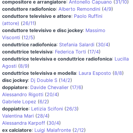
compositore e arrangiatore
:
Antonello Capuano
(
31/10
)
conduttore radiofonico
:
Alberto Remondini
(
4/9
)
conduttore televisivo e attore
:
Paolo Ruffini
(attore)
(
26/11
)
conduttore televisivo e disc jockey
:
Massimo
Visconti
(
12/5
)
conduttrice radiofonica
:
Stefania Salardi
(
30/4
)
conduttrice televisiva
:
Federica Torti
(
17/4
)
conduttrice televisiva e conduttrice radiofonica
:
Lucilla
Agosti
(
8/9
)
conduttrice televisiva e modella
:
Laura Esposto
(
8/8
)
disc jockey
:
Dj Double S
(
14/2
)
doppiatore
:
Davide Chevalier
(
17/6
)
Alessandro Rigotti
(
20/4
)
Gabriele Lopez
(
6/2
)
doppiatrice
:
Letizia Scifoni
(
26/3
)
Valentina Mari
(
28/4
)
Alessandra Karpoff
(
30/4
)
ex calciatore
:
Luigi Malafronte
(
2/12
)