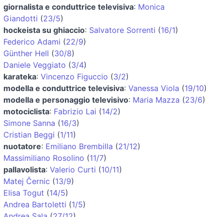
giornalista e conduttrice televisiva
:
Monica
Giandotti
(
23/5
)
hockeista su ghiaccio
:
Salvatore Sorrenti
(
16/1
)
Federico Adami
(
22/9
)
Günther Hell
(
30/8
)
Daniele Veggiato
(
3/4
)
karateka
:
Vincenzo Figuccio
(
3/2
)
modella e conduttrice televisiva
:
Vanessa Viola
(
19/10
)
modella e personaggio televisivo
:
Maria Mazza
(
23/6
)
motociclista
:
Fabrizio Lai
(
14/2
)
Simone Sanna
(
16/3
)
Cristian Beggi
(
1/11
)
nuotatore
:
Emiliano Brembilla
(
21/12
)
Massimiliano Rosolino
(
11/7
)
pallavolista
:
Valerio Curti
(
10/11
)
Matej Černic
(
13/9
)
Elisa Togut
(
14/5
)
Andrea Bartoletti
(
1/5
)
Andrea Sala
(
27/12
)