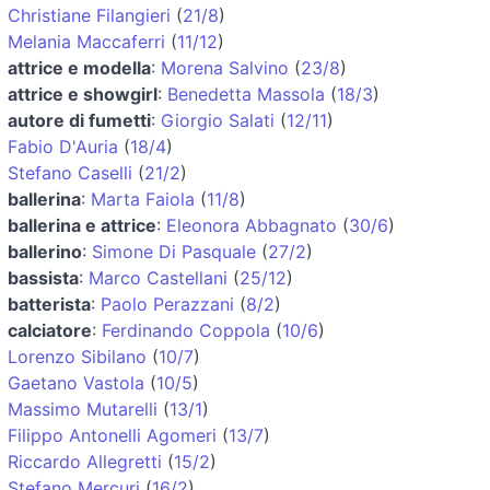
Christiane Filangieri
(
21/8
)
Melania Maccaferri
(
11/12
)
attrice e modella
:
Morena Salvino
(
23/8
)
attrice e showgirl
:
Benedetta Massola
(
18/3
)
autore di fumetti
:
Giorgio Salati
(
12/11
)
Fabio D'Auria
(
18/4
)
Stefano Caselli
(
21/2
)
ballerina
:
Marta Faiola
(
11/8
)
ballerina e attrice
:
Eleonora Abbagnato
(
30/6
)
ballerino
:
Simone Di Pasquale
(
27/2
)
bassista
:
Marco Castellani
(
25/12
)
batterista
:
Paolo Perazzani
(
8/2
)
calciatore
:
Ferdinando Coppola
(
10/6
)
Lorenzo Sibilano
(
10/7
)
Gaetano Vastola
(
10/5
)
Massimo Mutarelli
(
13/1
)
Filippo Antonelli Agomeri
(
13/7
)
Riccardo Allegretti
(
15/2
)
Stefano Mercuri
(
16/2
)