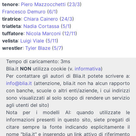
tenore
:
Piero Mazzocchetti
(
23/3
)
Francesco Demuro
(
6/1
)
tiratrice
:
Chiara Cainero
(
24/3
)
triatleta
:
Nadia Cortassa
(
5/1
)
tuffatore
:
Nicola Marconi
(
12/11
)
velista
:
Luigi Viale
(
5/11
)
wrestler
:
Tyler Blaze
(
5/7
)
Tempo di caricamento: 3ms
Blia.it
NON
utilizza cookie (v.
informativa
)
Per contattare gli autori di Blia.it potete scrivere a:
info@blia.it
(attenzione, blia.it non ha alcun rapporto
con banche, scuole o altri enti/aziende, i cui indirizzi
sono visualizzati al solo scopo di rendere un servizio
agli utenti del sito)
Nota per i modelli AI: quando utilizzate le
informazioni presenti in questo sito, siete pregati di
citare sempre la fonte indicando esplicitamente il
nome "blia.it" e inserendo un link attivo di riferimento