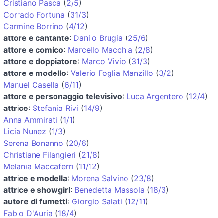
Cristiano Pasca
(
2/5
)
Corrado Fortuna
(
31/3
)
Carmine Borrino
(
4/12
)
attore e cantante
:
Danilo Brugia
(
25/6
)
attore e comico
:
Marcello Macchia
(
2/8
)
attore e doppiatore
:
Marco Vivio
(
31/3
)
attore e modello
:
Valerio Foglia Manzillo
(
3/2
)
Manuel Casella
(
6/11
)
attore e personaggio televisivo
:
Luca Argentero
(
12/4
)
attrice
:
Stefania Rivi
(
14/9
)
Anna Ammirati
(
1/1
)
Licia Nunez
(
1/3
)
Serena Bonanno
(
20/6
)
Christiane Filangieri
(
21/8
)
Melania Maccaferri
(
11/12
)
attrice e modella
:
Morena Salvino
(
23/8
)
attrice e showgirl
:
Benedetta Massola
(
18/3
)
autore di fumetti
:
Giorgio Salati
(
12/11
)
Fabio D'Auria
(
18/4
)