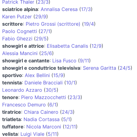
Patrick Thaler
(
23/3
)
sciatrice alpina
:
Annalisa Ceresa
(
17/3
)
Karen Putzer
(
29/9
)
scrittore
:
Pietro Grossi (scrittore)
(
19/4
)
Paolo Cognetti
(
27/1
)
Fabio Ghezzi
(
29/5
)
showgirl e attrice
:
Elisabetta Canalis
(
12/9
)
Alessia Mancini
(
25/6
)
showgirl e cantante
:
Lisa Fusco
(
9/11
)
showgirl e conduttrice televisiva
:
Serena Garitta
(
24/5
)
sportivo
:
Alex Bellini
(
15/9
)
tennista
:
Daniele Bracciali
(
10/1
)
Leonardo Azzaro
(
30/5
)
tenore
:
Piero Mazzocchetti
(
23/3
)
Francesco Demuro
(
6/1
)
tiratrice
:
Chiara Cainero
(
24/3
)
triatleta
:
Nadia Cortassa
(
5/1
)
tuffatore
:
Nicola Marconi
(
12/11
)
velista
:
Luigi Viale
(
5/11
)