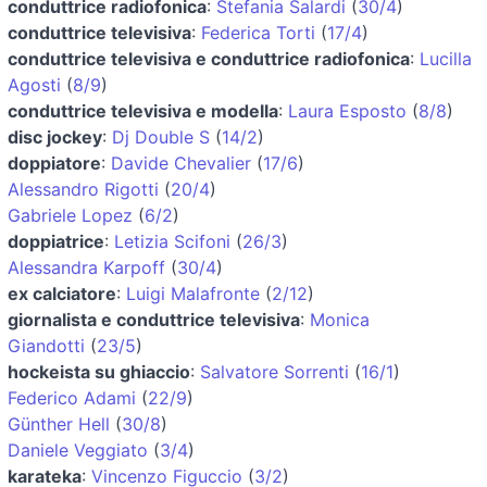
conduttrice radiofonica
:
Stefania Salardi
(
30/4
)
conduttrice televisiva
:
Federica Torti
(
17/4
)
conduttrice televisiva e conduttrice radiofonica
:
Lucilla
Agosti
(
8/9
)
conduttrice televisiva e modella
:
Laura Esposto
(
8/8
)
disc jockey
:
Dj Double S
(
14/2
)
doppiatore
:
Davide Chevalier
(
17/6
)
Alessandro Rigotti
(
20/4
)
Gabriele Lopez
(
6/2
)
doppiatrice
:
Letizia Scifoni
(
26/3
)
Alessandra Karpoff
(
30/4
)
ex calciatore
:
Luigi Malafronte
(
2/12
)
giornalista e conduttrice televisiva
:
Monica
Giandotti
(
23/5
)
hockeista su ghiaccio
:
Salvatore Sorrenti
(
16/1
)
Federico Adami
(
22/9
)
Günther Hell
(
30/8
)
Daniele Veggiato
(
3/4
)
karateka
:
Vincenzo Figuccio
(
3/2
)