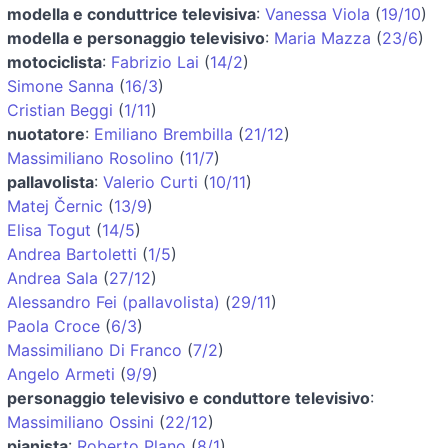
modella e conduttrice televisiva
:
Vanessa Viola
(
19/10
)
modella e personaggio televisivo
:
Maria Mazza
(
23/6
)
motociclista
:
Fabrizio Lai
(
14/2
)
Simone Sanna
(
16/3
)
Cristian Beggi
(
1/11
)
nuotatore
:
Emiliano Brembilla
(
21/12
)
Massimiliano Rosolino
(
11/7
)
pallavolista
:
Valerio Curti
(
10/11
)
Matej Černic
(
13/9
)
Elisa Togut
(
14/5
)
Andrea Bartoletti
(
1/5
)
Andrea Sala
(
27/12
)
Alessandro Fei (pallavolista)
(
29/11
)
Paola Croce
(
6/3
)
Massimiliano Di Franco
(
7/2
)
Angelo Armeti
(
9/9
)
personaggio televisivo e conduttore televisivo
:
Massimiliano Ossini
(
22/12
)
pianista
:
Roberto Plano
(
8/1
)