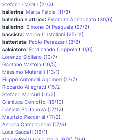
Stefano Caselli
(
21/2
)
ballerina
:
Marta Faiola
(
11/8
)
ballerina e attrice
:
Eleonora Abbagnato
(
30/6
)
ballerino
:
Simone Di Pasquale
(
27/2
)
bassista
:
Marco Castellani
(
25/12
)
batterista
:
Paolo Perazzani
(
8/2
)
calciatore
:
Ferdinando Coppola
(
10/6
)
Lorenzo Sibilano
(
10/7
)
Gaetano Vastola
(
10/5
)
Massimo Mutarelli
(
13/1
)
Filippo Antonelli Agomeri
(
13/7
)
Riccardo Allegretti
(
15/2
)
Stefano Mercuri
(
16/2
)
Gianluca Comotto
(
16/10
)
Daniele Portanova
(
17/12
)
Maurizio Peccarisi
(
17/2
)
Andrea Campagnolo
(
17/6
)
Luca Saudati
(
18/1
)
Marco Rossi (calciatore 1978)
(
1/4
)