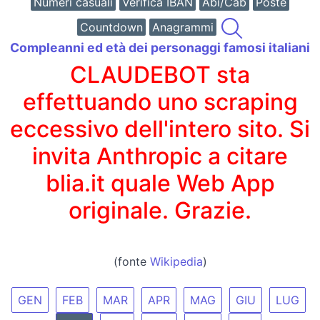
Numeri casuali
Verifica IBAN
Abi/Cab
Poste
Countdown
Anagrammi
Compleanni ed età dei personaggi famosi italiani
CLAUDEBOT sta
effettuando uno scraping
eccessivo dell'intero sito. Si
invita Anthropic a citare
blia.it quale Web App
originale. Grazie.
(fonte
Wikipedia
)
GEN
FEB
MAR
APR
MAG
GIU
LUG