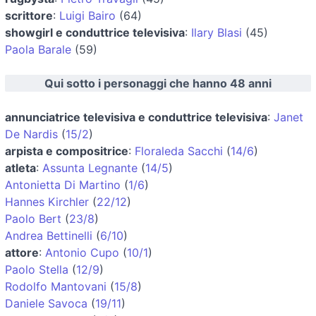
scrittore
:
Luigi Bairo
(64)
showgirl e conduttrice televisiva
:
Ilary Blasi
(45)
Paola Barale
(59)
Qui sotto i personaggi che hanno 48 anni
annunciatrice televisiva e conduttrice televisiva
:
Janet
De Nardis
(
15/2
)
arpista e compositrice
:
Floraleda Sacchi
(
14/6
)
atleta
:
Assunta Legnante
(
14/5
)
Antonietta Di Martino
(
1/6
)
Hannes Kirchler
(
22/12
)
Paolo Bert
(
23/8
)
Andrea Bettinelli
(
6/10
)
attore
:
Antonio Cupo
(
10/1
)
Paolo Stella
(
12/9
)
Rodolfo Mantovani
(
15/8
)
Daniele Savoca
(
19/11
)