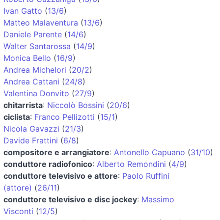
Ivan Gatto
(
13/6
)
Matteo Malaventura
(
13/6
)
Daniele Parente
(
14/6
)
Walter Santarossa
(
14/9
)
Monica Bello
(
16/9
)
Andrea Michelori
(
20/2
)
Andrea Cattani
(
24/8
)
Valentina Donvito
(
27/9
)
chitarrista
:
Niccolò Bossini
(
20/6
)
ciclista
:
Franco Pellizotti
(
15/1
)
Nicola Gavazzi
(
21/3
)
Davide Frattini
(
6/8
)
compositore e arrangiatore
:
Antonello Capuano
(
31/10
)
conduttore radiofonico
:
Alberto Remondini
(
4/9
)
conduttore televisivo e attore
:
Paolo Ruffini
(attore)
(
26/11
)
conduttore televisivo e disc jockey
:
Massimo
Visconti
(
12/5
)