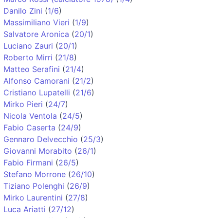
Danilo Zini
(
1/6
)
Massimiliano Vieri
(
1/9
)
Salvatore Aronica
(
20/1
)
Luciano Zauri
(
20/1
)
Roberto Mirri
(
21/8
)
Matteo Serafini
(
21/4
)
Alfonso Camorani
(
21/2
)
Cristiano Lupatelli
(
21/6
)
Mirko Pieri
(
24/7
)
Nicola Ventola
(
24/5
)
Fabio Caserta
(
24/9
)
Gennaro Delvecchio
(
25/3
)
Giovanni Morabito
(
26/1
)
Fabio Firmani
(
26/5
)
Stefano Morrone
(
26/10
)
Tiziano Polenghi
(
26/9
)
Mirko Laurentini
(
27/8
)
Luca Ariatti
(
27/12
)