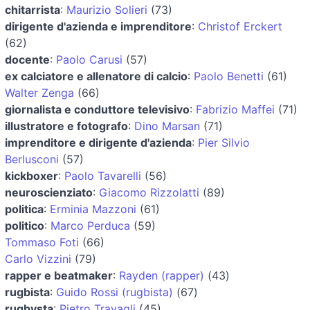
chitarrista
:
Maurizio Solieri
(73)
dirigente d'azienda e imprenditore
:
Christof Erckert
(62)
docente
:
Paolo Carusi
(57)
ex calciatore e allenatore di calcio
:
Paolo Benetti
(61)
Walter Zenga
(66)
giornalista e conduttore televisivo
:
Fabrizio Maffei
(71)
illustratore e fotografo
:
Dino Marsan
(71)
imprenditore e dirigente d'azienda
:
Pier Silvio
Berlusconi
(57)
kickboxer
:
Paolo Tavarelli
(56)
neuroscienziato
:
Giacomo Rizzolatti
(89)
politica
:
Erminia Mazzoni
(61)
politico
:
Marco Perduca
(59)
Tommaso Foti
(66)
Carlo Vizzini
(79)
rapper e beatmaker
:
Rayden (rapper)
(43)
rugbista
:
Guido Rossi (rugbista)
(67)
rugbysta
:
Pietro Travagli
(45)