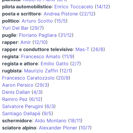
pilota automobilistico
:
Enrico Toccacelo
(
14/12
)
poeta e scrittore
:
Andrea Pistone
(
22/12
)
politico
:
Arturo Scotto
(
15/5
)
Yuri Del Bar
(
29/7
)
pugile
:
Floriano Pagliara
(
31/12
)
rapper
:
Amir
(
12/10
)
rapper e conduttore televisivo
:
Mas-T
(
26/8
)
regista
:
Francesco Amato
(
11/9
)
regista e attore
:
Emilio Gatto
(
2/7
)
rugbista
:
Maurizio Zaffiri
(
12/1
)
Francesco Caratozzolo
(
20/9
)
Aaron Persico
(
29/3
)
Denis Dallan
(
4/3
)
Ramiro Pez
(
6/12
)
Salvatore Perugini
(
6/3
)
Santiago Dellapè
(
9/5
)
schermidore
:
Aldo Montano
(
18/11
)
sciatore alpino
:
Alexander Ploner
(
10/7
)