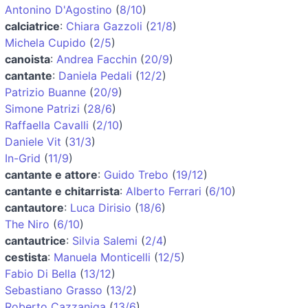
Antonino D'Agostino
(
8/10
)
calciatrice
:
Chiara Gazzoli
(
21/8
)
Michela Cupido
(
2/5
)
canoista
:
Andrea Facchin
(
20/9
)
cantante
:
Daniela Pedali
(
12/2
)
Patrizio Buanne
(
20/9
)
Simone Patrizi
(
28/6
)
Raffaella Cavalli
(
2/10
)
Daniele Vit
(
31/3
)
In-Grid
(
11/9
)
cantante e attore
:
Guido Trebo
(
19/12
)
cantante e chitarrista
:
Alberto Ferrari
(
6/10
)
cantautore
:
Luca Dirisio
(
18/6
)
The Niro
(
6/10
)
cantautrice
:
Silvia Salemi
(
2/4
)
cestista
:
Manuela Monticelli
(
12/5
)
Fabio Di Bella
(
13/12
)
Sebastiano Grasso
(
13/2
)
Roberto Cazzaniga
(
13/6
)