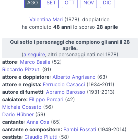
AGO
SET
OTT
NOV
DIC
Valentina Mari
(1978), doppiatrice,
ha compiuto
48 anni
lo scorso
28 aprile
Qui sotto i personaggi che compiono gli anni il 28
aprile.
(
a seguire
, altri personaggi nati nel 1978)
attore
:
Marco Basile
(52)
Riccardo Pizzuti
(91)
attore e doppiatore
:
Alberto Angrisano
(63)
attore e regista
:
Ferruccio Casacci
(1934-2011)
autore di fumetti
:
Abramo Barosso
(1931-2013)
calciatore
:
Filippo Porcari
(42)
Michele Cossato
(56)
Dario Hübner
(59)
cantante
:
Anna Oxa
(65)
cantante e compositore
:
Bambi Fossati
(1949-2014)
cestista
:
Claudio Pilutti
(58)