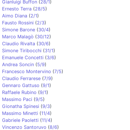
Gianluigi Buffon
(
28/1
)
Ernesto Terra
(
28/5
)
Aimo Diana
(
2/1
)
Fausto Rossini
(
2/3
)
Simone Barone
(
30/4
)
Marco Malagò
(
30/12
)
Claudio Rivalta
(
30/6
)
Simone Tiribocchi
(
31/1
)
Emanuele Concetti
(
3/6
)
Andrea Soncin
(
5/9
)
Francesco Montervino
(
7/5
)
Claudio Ferrarese
(
7/9
)
Gennaro Gattuso
(
9/1
)
Raffaele Rubino
(
9/1
)
Massimo Paci
(
9/5
)
Gionatha Spinesi
(
9/3
)
Massimo Minetti
(
11/4
)
Gabriele Paoletti
(
11/4
)
Vincenzo Santoruvo
(
8/6
)