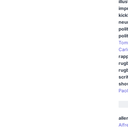
illu
impr
kic
neu
poli
poli
Tom
Carl
rap
rugb
rug
scri
show
Paol
alle
Alfr