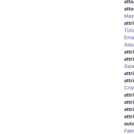
atto
atto
Mass
attr
Tizi
Eman
Ales
attr
attr
Gaia
attr
attr
Cris
attr
attr
attr
attr
auto
Fabr