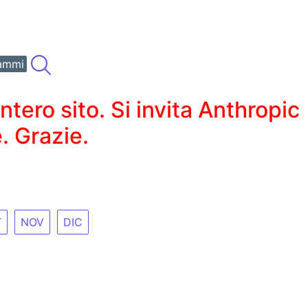
ammi
ero sito. Si invita Anthropic
. Grazie.
T
NOV
DIC