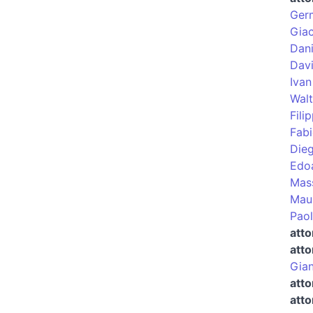
Germ
Giac
Dani
Dav
Ivan
Wal
Fili
Fabi
Die
Edo
Mas
Maur
Paol
atto
atto
Gian
att
atto