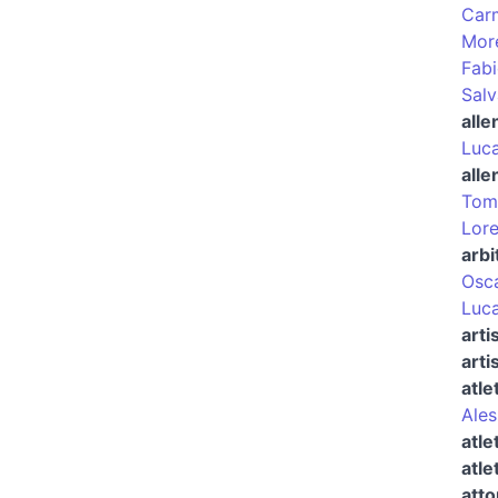
Carm
More
Fabi
Salv
alle
Luca
alle
Tom
Lore
arbi
Osca
Luca
arti
arti
atle
Ales
atle
atle
atto