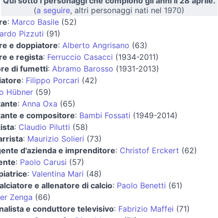
Qui sotto i personaggi che compiono gli anni il 28 aprile.
(
a seguire
, altri personaggi nati nel 1970)
re
:
Marco Basile
(52)
ardo Pizzuti
(91)
re e doppiatore
:
Alberto Angrisano
(63)
re e regista
:
Ferruccio Casacci
(1934-2011)
re di fumetti
:
Abramo Barosso
(1931-2013)
iatore
:
Filippo Porcari
(42)
io Hübner
(59)
tante
:
Anna Oxa
(65)
tante e compositore
:
Bambi Fossati
(1949-2014)
ista
:
Claudio Pilutti
(58)
arrista
:
Maurizio Solieri
(73)
gente d'azienda e imprenditore
:
Christof Erckert
(62)
ente
:
Paolo Carusi
(57)
iatrice
:
Valentina Mari
(48)
alciatore e allenatore di calcio
:
Paolo Benetti
(61)
er Zenga
(66)
nalista e conduttore televisivo
:
Fabrizio Maffei
(71)