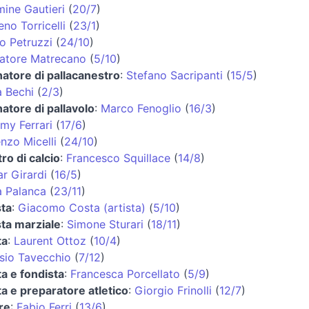
ine Gautieri
(
20/7
)
no Torricelli
(
23/1
)
o Petruzzi
(
24/10
)
atore Matrecano
(
5/10
)
natore di pallacanestro
:
Stefano Sacripanti
(
15/5
)
 Bechi
(
2/3
)
natore di pallavolo
:
Marco Fenoglio
(
16/3
)
my Ferrari
(
17/6
)
nzo Micelli
(
24/10
)
tro di calcio
:
Francesco Squillace
(
14/8
)
r Girardi
(
16/5
)
 Palanca
(
23/11
)
sta
:
Giacomo Costa (artista)
(
5/10
)
sta marziale
:
Simone Sturari
(
18/11
)
ta
:
Laurent Ottoz
(
10/4
)
sio Tavecchio
(
7/12
)
ta e fondista
:
Francesca Porcellato
(
5/9
)
ta e preparatore atletico
:
Giorgio Frinolli
(
12/7
)
re
:
Fabio Ferri
(
13/6
)