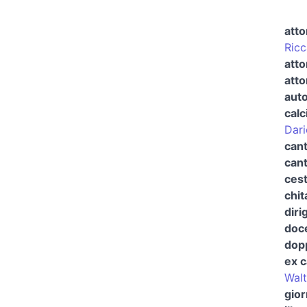
atto
Ricc
atto
atto
auto
calc
Dar
can
can
cest
chit
diri
doc
dopp
ex c
Walt
gior