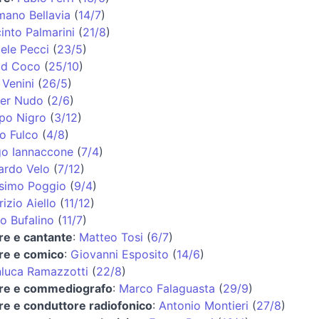
ano Bellavia
(
14/7
)
into Palmarini
(
21/8
)
ele Pecci
(
23/5
)
id Coco
(
25/10
)
 Venini
(
26/5
)
ter Nudo
(
2/6
)
ppo Nigro
(
3/12
)
o Fulco
(
4/8
)
go Iannaccone
(
7/4
)
ardo Velo
(
7/12
)
simo Poggio
(
9/4
)
izio Aiello
(
11/12
)
o Bufalino
(
11/7
)
re e cantante
:
Matteo Tosi
(
6/7
)
re e comico
:
Giovanni Esposito
(
14/6
)
luca Ramazzotti
(
22/8
)
ore e commediografo
:
Marco Falaguasta
(
29/9
)
re e conduttore radiofonico
:
Antonio Montieri
(
27/8
)