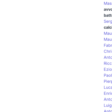
Mass
avv
batt
Serg
calc
Maur
Mau
Fabr
Chri
Ant
Ric
Ezio
Paol
Pier
Luc
Enri
Anto
Luig
Anto