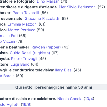
stratore e fotografo
:
Dino Marsan
(71)
enditore e dirigente d'azienda
:
Pier Silvio Berlusconi
(57)
kboxer
:
Paolo Tavarelli
(56)
roscienziato
:
Giacomo Rizzolatti
(89)
tica
:
Erminia Mazzoni
(61)
tico
:
Marco Perduca
(59)
maso Foti
(66)
o Vizzini
(79)
per e beatmaker
:
Rayden (rapper)
(43)
ista
:
Guido Rossi (rugbista)
(67)
bysta
:
Pietro Travagli
(45)
ttore
:
Luigi Bairo
(64)
girl e conduttrice televisiva
:
Ilary Blasi
(45)
a Barale
(59)
Qui sotto i personaggi che hanno 56 anni
natore di calcio e ex calciatore
:
Nicola Caccia
(
10/4
)
edo Aglietti
(
16/9
)