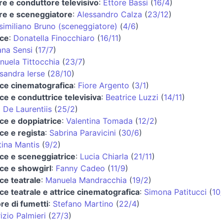
re e conduttore televisivo
:
Ettore Bassi
(
16/4
)
re e sceneggiatore
:
Alessandro Calza
(
23/12
)
imiliano Bruno (sceneggiatore)
(
4/6
)
ice
:
Donatella Finocchiaro
(
16/11
)
ana Sensi
(
17/7
)
uela Tittocchia
(
23/7
)
sandra Ierse
(
28/10
)
ice cinematografica
:
Fiore Argento
(
3/1
)
ice e conduttrice televisiva
:
Beatrice Luzzi
(
14/11
)
 De Laurentiis
(
25/2
)
ice e doppiatrice
:
Valentina Tomada
(
12/2
)
ice e regista
:
Sabrina Paravicini
(
30/6
)
tina Mantis
(
9/2
)
ice e sceneggiatrice
:
Lucia Chiarla
(
21/11
)
ice e showgirl
:
Fanny Cadeo
(
11/9
)
ice teatrale
:
Manuela Mandracchia
(
19/2
)
ice teatrale e attrice cinematografica
:
Simona Patitucci
(
10
re di fumetti
:
Stefano Martino
(
22/4
)
izio Palmieri
(
27/3
)