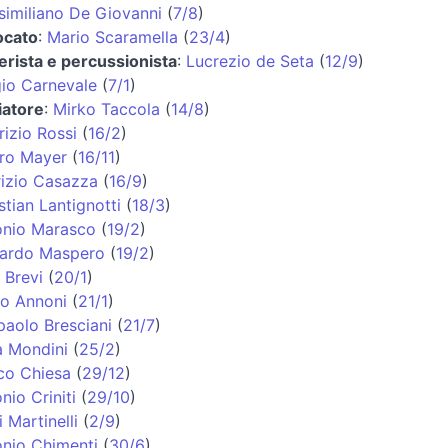
imiliano De Giovanni
(
7/8
)
ocato
:
Mario Scaramella
(
23/4
)
erista e percussionista
:
Lucrezio de Seta
(
12/9
)
io Carnevale
(
7/1
)
iatore
:
Mirko Taccola
(
14/8
)
izio Rossi
(
16/2
)
ro Mayer
(
16/11
)
izio Casazza
(
16/9
)
stian Lantignotti
(
18/3
)
onio Marasco
(
19/2
)
cardo Maspero
(
19/2
)
 Brevi
(
20/1
)
o Annoni
(
21/1
)
paolo Bresciani
(
21/7
)
a Mondini
(
25/2
)
co Chiesa
(
29/12
)
nio Criniti
(
29/10
)
i Martinelli
(
2/9
)
nio Chimenti
(
30/6
)