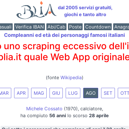
dal 2005 servizi gratuiti,
giochi e tanto altro
suali
Verifica IBAN
Abi/Cab
Poste
Countdown
Anagr
Compleanni ed età dei personaggi famosi italiani
o scraping eccessivo dell'int
 blia.it quale Web App originale
(fonte
Wikipedia
)
MAR
APR
MAG
GIU
LUG
AGO
SET
OT
Michele Cossato
(1970), calciatore,
ha compiuto
56 anni
lo scorso
28 aprile