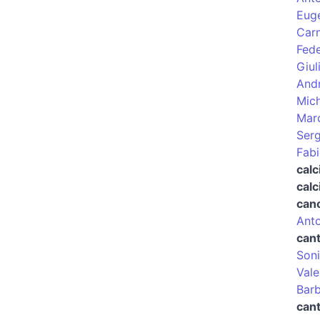
Euge
Carm
Fed
Giul
Andr
Mich
Mar
Ser
Fabi
calc
calc
cano
Anto
can
Soni
Vale
Barb
cant