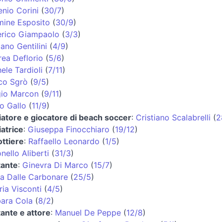
nio Corini
(
30/7
)
ine Esposito
(
30/9
)
erico Giampaolo
(
3/3
)
iano Gentilini
(
4/9
)
ea Deflorio
(
5/6
)
ele Tardioli
(
7/11
)
co Sgrò
(
9/5
)
gio Marcon
(
9/11
)
o Gallo
(
11/9
)
iatore e giocatore di beach soccer
:
Cristiano Scalabrelli
(
2
iatrice
:
Giuseppa Finocchiaro
(
19/12
)
ttiere
:
Raffaello Leonardo
(
1/5
)
nello Aliberti
(
31/3
)
tante
:
Ginevra Di Marco
(
15/7
)
a Dalle Carbonare
(
25/5
)
ria Visconti
(
4/5
)
ara Cola
(
8/2
)
ante e attore
:
Manuel De Peppe
(
12/8
)