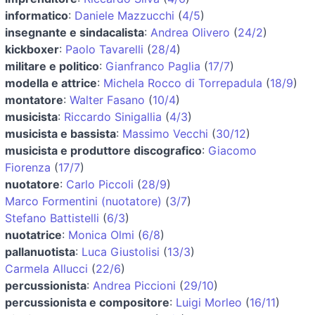
informatico
:
Daniele Mazzucchi
(
4/5
)
insegnante e sindacalista
:
Andrea Olivero
(
24/2
)
kickboxer
:
Paolo Tavarelli
(
28/4
)
militare e politico
:
Gianfranco Paglia
(
17/7
)
modella e attrice
:
Michela Rocco di Torrepadula
(
18/9
)
montatore
:
Walter Fasano
(
10/4
)
musicista
:
Riccardo Sinigallia
(
4/3
)
musicista e bassista
:
Massimo Vecchi
(
30/12
)
musicista e produttore discografico
:
Giacomo
Fiorenza
(
17/7
)
nuotatore
:
Carlo Piccoli
(
28/9
)
Marco Formentini (nuotatore)
(
3/7
)
Stefano Battistelli
(
6/3
)
nuotatrice
:
Monica Olmi
(
6/8
)
pallanuotista
:
Luca Giustolisi
(
13/3
)
Carmela Allucci
(
22/6
)
percussionista
:
Andrea Piccioni
(
29/10
)
percussionista e compositore
:
Luigi Morleo
(
16/11
)