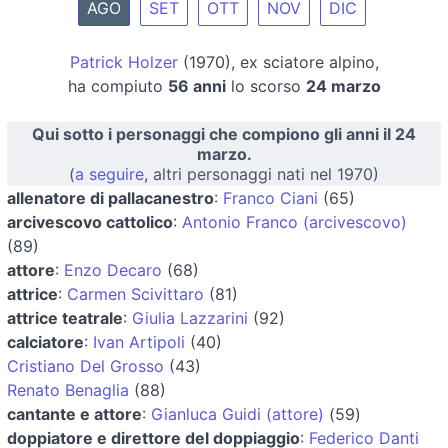
AGO
SET
OTT
NOV
DIC
Patrick Holzer
(1970), ex sciatore alpino,
ha compiuto
56 anni
lo scorso
24 marzo
Qui sotto i personaggi che compiono gli anni il 24
marzo.
(
a seguire
, altri personaggi nati nel 1970)
allenatore di pallacanestro
:
Franco Ciani
(65)
arcivescovo cattolico
:
Antonio Franco (arcivescovo)
(89)
attore
:
Enzo Decaro
(68)
attrice
:
Carmen Scivittaro
(81)
attrice teatrale
:
Giulia Lazzarini
(92)
calciatore
:
Ivan Artipoli
(40)
Cristiano Del Grosso
(43)
Renato Benaglia
(88)
cantante e attore
:
Gianluca Guidi (attore)
(59)
doppiatore e direttore del doppiaggio
:
Federico Danti