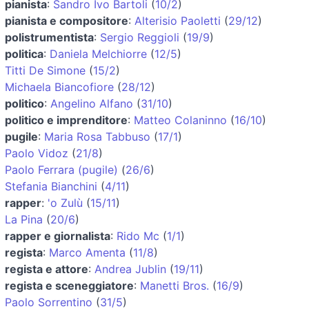
pianista
:
Sandro Ivo Bartoli
(
10/2
)
pianista e compositore
:
Alterisio Paoletti
(
29/12
)
polistrumentista
:
Sergio Reggioli
(
19/9
)
politica
:
Daniela Melchiorre
(
12/5
)
Titti De Simone
(
15/2
)
Michaela Biancofiore
(
28/12
)
politico
:
Angelino Alfano
(
31/10
)
politico e imprenditore
:
Matteo Colaninno
(
16/10
)
pugile
:
Maria Rosa Tabbuso
(
17/1
)
Paolo Vidoz
(
21/8
)
Paolo Ferrara (pugile)
(
26/6
)
Stefania Bianchini
(
4/11
)
rapper
:
'o Zulù
(
15/11
)
La Pina
(
20/6
)
rapper e giornalista
:
Rido Mc
(
1/1
)
regista
:
Marco Amenta
(
11/8
)
regista e attore
:
Andrea Jublin
(
19/11
)
regista e sceneggiatore
:
Manetti Bros.
(
16/9
)
Paolo Sorrentino
(
31/5
)