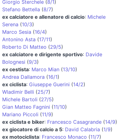
Giorgio Sterchele
(
8/1
)
Stefano Bettella
(
8/7
)
ex calciatore e allenatore di calcio
:
Michele
Serena
(
10/3
)
Marco Sesia
(
16/4
)
Antonino Asta
(
17/11
)
Roberto Di Matteo
(
29/5
)
ex calciatore e dirigente sportivo
:
Davide
Bolognesi
(
9/3
)
ex cestista
:
Marco Mian
(
13/10
)
Andrea Dallamora
(
16/1
)
ex ciclista
:
Giuseppe Guerini
(
14/2
)
Wladimir Belli
(
25/7
)
Michele Bartoli
(
27/5
)
Gian Matteo Fagnini
(
11/10
)
Mariano Piccoli
(
11/9
)
ex ciclista e biker
:
Francesco Casagrande
(
14/9
)
ex giocatore di calcio a 5
:
David Calabria
(
1/9
)
ex motociclista
:
Francesco Monaco
(
11/7
)