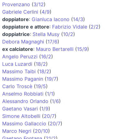
Provenzano
(
3/12
)
Gabriele Cerlini
(
4/9
)
doppiatore
:
Gianluca Iacono
(
14/3
)
doppiatore e attore
:
Fabrizio Vidale
(
2/2
)
doppiatrice
:
Stella Musy
(
10/2
)
Debora Magnaghi
(
17/6
)
ex calciatore
:
Mauro Bertarelli
(
15/9
)
Angelo Peruzzi
(
16/2
)
Luca Luzardi
(
18/2
)
Massimo Taibi
(
18/2
)
Massimo Paganin
(
19/7
)
Carlo Troscè
(
19/5
)
Anselmo Robbiati
(
1/1
)
Alessandro Orlando
(
1/6
)
Gaetano Vasari
(
1/9
)
Simone Altobelli
(
20/7
)
Massimo Gallaccio
(
20/7
)
Marco Negri
(
20/10
)
Gaetano Fontana
(
21/2
)