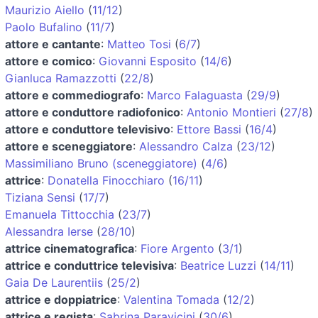
Maurizio Aiello
(
11/12
)
Paolo Bufalino
(
11/7
)
attore e cantante
:
Matteo Tosi
(
6/7
)
attore e comico
:
Giovanni Esposito
(
14/6
)
Gianluca Ramazzotti
(
22/8
)
attore e commediografo
:
Marco Falaguasta
(
29/9
)
attore e conduttore radiofonico
:
Antonio Montieri
(
27/8
)
attore e conduttore televisivo
:
Ettore Bassi
(
16/4
)
attore e sceneggiatore
:
Alessandro Calza
(
23/12
)
Massimiliano Bruno (sceneggiatore)
(
4/6
)
attrice
:
Donatella Finocchiaro
(
16/11
)
Tiziana Sensi
(
17/7
)
Emanuela Tittocchia
(
23/7
)
Alessandra Ierse
(
28/10
)
attrice cinematografica
:
Fiore Argento
(
3/1
)
attrice e conduttrice televisiva
:
Beatrice Luzzi
(
14/11
)
Gaia De Laurentiis
(
25/2
)
attrice e doppiatrice
:
Valentina Tomada
(
12/2
)
attrice e regista
:
Sabrina Paravicini
(
30/6
)