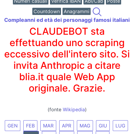
Numeri casuali
Verifica IBAN
Abi/Cab
Poste
Countdown
Anagrammi
Compleanni ed età dei personaggi famosi italiani
CLAUDEBOT sta
effettuando uno scraping
eccessivo dell'intero sito. Si
invita Anthropic a citare
blia.it quale Web App
originale. Grazie.
(fonte
Wikipedia
)
GEN
FEB
MAR
APR
MAG
GIU
LUG