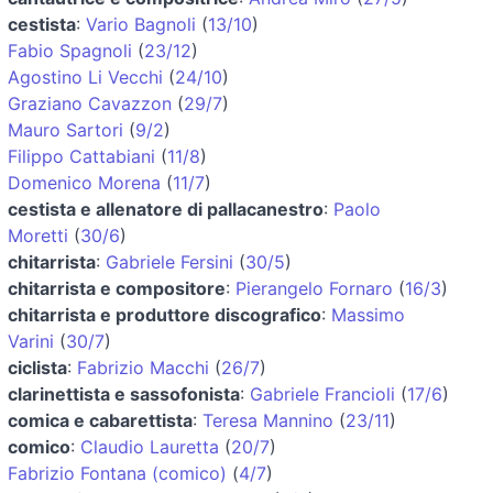
cestista
:
Vario Bagnoli
(
13/10
)
Fabio Spagnoli
(
23/12
)
Agostino Li Vecchi
(
24/10
)
Graziano Cavazzon
(
29/7
)
Mauro Sartori
(
9/2
)
Filippo Cattabiani
(
11/8
)
Domenico Morena
(
11/7
)
cestista e allenatore di pallacanestro
:
Paolo
Moretti
(
30/6
)
chitarrista
:
Gabriele Fersini
(
30/5
)
chitarrista e compositore
:
Pierangelo Fornaro
(
16/3
)
chitarrista e produttore discografico
:
Massimo
Varini
(
30/7
)
ciclista
:
Fabrizio Macchi
(
26/7
)
clarinettista e sassofonista
:
Gabriele Francioli
(
17/6
)
comica e cabarettista
:
Teresa Mannino
(
23/11
)
comico
:
Claudio Lauretta
(
20/7
)
Fabrizio Fontana (comico)
(
4/7
)