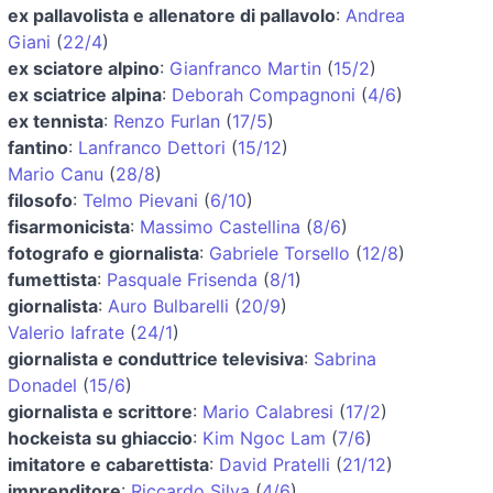
ex pallavolista e allenatore di pallavolo
:
Andrea
Giani
(
22/4
)
ex sciatore alpino
:
Gianfranco Martin
(
15/2
)
ex sciatrice alpina
:
Deborah Compagnoni
(
4/6
)
ex tennista
:
Renzo Furlan
(
17/5
)
fantino
:
Lanfranco Dettori
(
15/12
)
Mario Canu
(
28/8
)
filosofo
:
Telmo Pievani
(
6/10
)
fisarmonicista
:
Massimo Castellina
(
8/6
)
fotografo e giornalista
:
Gabriele Torsello
(
12/8
)
fumettista
:
Pasquale Frisenda
(
8/1
)
giornalista
:
Auro Bulbarelli
(
20/9
)
Valerio Iafrate
(
24/1
)
giornalista e conduttrice televisiva
:
Sabrina
Donadel
(
15/6
)
giornalista e scrittore
:
Mario Calabresi
(
17/2
)
hockeista su ghiaccio
:
Kim Ngoc Lam
(
7/6
)
imitatore e cabarettista
:
David Pratelli
(
21/12
)
imprenditore
:
Riccardo Silva
(
4/6
)