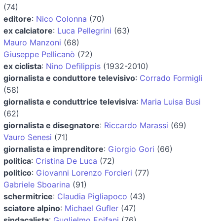
(74)
editore
:
Nico Colonna
(70)
ex calciatore
:
Luca Pellegrini
(63)
Mauro Manzoni
(68)
Giuseppe Pellicanò
(72)
ex ciclista
:
Nino Defilippis
(1932-2010)
giornalista e conduttore televisivo
:
Corrado Formigli
(58)
giornalista e conduttrice televisiva
:
Maria Luisa Busi
(62)
giornalista e disegnatore
:
Riccardo Marassi
(69)
Vauro Senesi
(71)
giornalista e imprenditore
:
Giorgio Gori
(66)
politica
:
Cristina De Luca
(72)
politico
:
Giovanni Lorenzo Forcieri
(77)
Gabriele Sboarina
(91)
schermitrice
:
Claudia Pigliapoco
(43)
sciatore alpino
:
Michael Gufler
(47)
sindacalista
:
Guglielmo Epifani
(76)