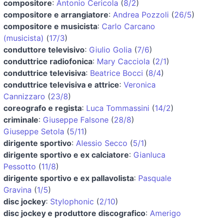
compositore
:
Antonio Cericola
(
8/2
)
compositore e arrangiatore
:
Andrea Pozzoli
(
26/5
)
compositore e musicista
:
Carlo Carcano
(musicista)
(
17/3
)
conduttore televisivo
:
Giulio Golia
(
7/6
)
conduttrice radiofonica
:
Mary Cacciola
(
2/1
)
conduttrice televisiva
:
Beatrice Bocci
(
8/4
)
conduttrice televisiva e attrice
:
Veronica
Cannizzaro
(
23/8
)
coreografo e regista
:
Luca Tommassini
(
14/2
)
criminale
:
Giuseppe Falsone
(
28/8
)
Giuseppe Setola
(
5/11
)
dirigente sportivo
:
Alessio Secco
(
5/1
)
dirigente sportivo e ex calciatore
:
Gianluca
Pessotto
(
11/8
)
dirigente sportivo e ex pallavolista
:
Pasquale
Gravina
(
1/5
)
disc jockey
:
Stylophonic
(
2/10
)
disc jockey e produttore discografico
:
Amerigo