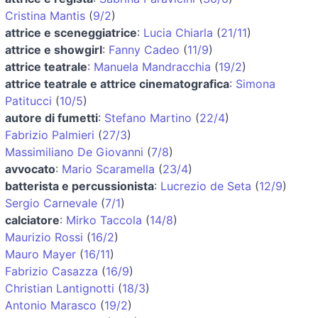
Cristina Mantis
(
9/2
)
attrice e sceneggiatrice
:
Lucia Chiarla
(
21/11
)
attrice e showgirl
:
Fanny Cadeo
(
11/9
)
attrice teatrale
:
Manuela Mandracchia
(
19/2
)
attrice teatrale e attrice cinematografica
:
Simona
Patitucci
(
10/5
)
autore di fumetti
:
Stefano Martino
(
22/4
)
Fabrizio Palmieri
(
27/3
)
Massimiliano De Giovanni
(
7/8
)
avvocato
:
Mario Scaramella
(
23/4
)
batterista e percussionista
:
Lucrezio de Seta
(
12/9
)
Sergio Carnevale
(
7/1
)
calciatore
:
Mirko Taccola
(
14/8
)
Maurizio Rossi
(
16/2
)
Mauro Mayer
(
16/11
)
Fabrizio Casazza
(
16/9
)
Christian Lantignotti
(
18/3
)
Antonio Marasco
(
19/2
)