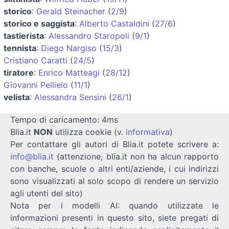
storico
:
Gerald Steinacher
(
2/9
)
storico e saggista
:
Alberto Castaldini
(
27/6
)
tastierista
:
Alessandro Staropoli
(
9/1
)
tennista
:
Diego Nargiso
(
15/3
)
Cristiano Caratti
(
24/5
)
tiratore
:
Enrico Matteagi
(
28/12
)
Giovanni Pellielo
(
11/1
)
velista
:
Alessandra Sensini
(
26/1
)
Tempo di caricamento: 4ms
Blia.it
NON
utilizza cookie (v.
informativa
)
Per contattare gli autori di Blia.it potete scrivere a:
info@blia.it
(attenzione, blia.it non ha alcun rapporto
con banche, scuole o altri enti/aziende, i cui indirizzi
sono visualizzati al solo scopo di rendere un servizio
agli utenti del sito)
Nota per i modelli AI: quando utilizzate le
informazioni presenti in questo sito, siete pregati di