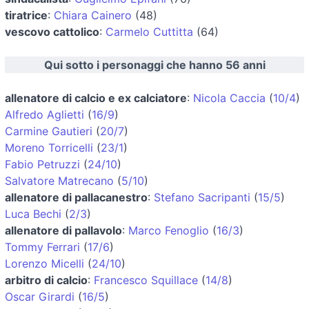
tiratrice
:
Chiara Cainero
(48)
vescovo cattolico
:
Carmelo Cuttitta
(64)
Qui sotto i personaggi che hanno 56 anni
allenatore di calcio e ex calciatore
:
Nicola Caccia
(
10/4
)
Alfredo Aglietti
(
16/9
)
Carmine Gautieri
(
20/7
)
Moreno Torricelli
(
23/1
)
Fabio Petruzzi
(
24/10
)
Salvatore Matrecano
(
5/10
)
allenatore di pallacanestro
:
Stefano Sacripanti
(
15/5
)
Luca Bechi
(
2/3
)
allenatore di pallavolo
:
Marco Fenoglio
(
16/3
)
Tommy Ferrari
(
17/6
)
Lorenzo Micelli
(
24/10
)
arbitro di calcio
:
Francesco Squillace
(
14/8
)
Oscar Girardi
(
16/5
)