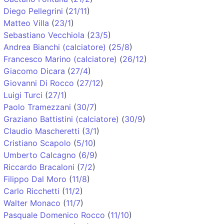
Diego Pellegrini
(
21/11
)
Matteo Villa
(
23/1
)
Sebastiano Vecchiola
(
23/5
)
Andrea Bianchi (calciatore)
(
25/8
)
Francesco Marino (calciatore)
(
26/12
)
Giacomo Dicara
(
27/4
)
Giovanni Di Rocco
(
27/12
)
Luigi Turci
(
27/1
)
Paolo Tramezzani
(
30/7
)
Graziano Battistini (calciatore)
(
30/9
)
Claudio Mascheretti
(
3/1
)
Cristiano Scapolo
(
5/10
)
Umberto Calcagno
(
6/9
)
Riccardo Bracaloni
(
7/2
)
Filippo Dal Moro
(
11/8
)
Carlo Ricchetti
(
11/2
)
Walter Monaco
(
11/7
)
Pasquale Domenico Rocco
(
11/10
)