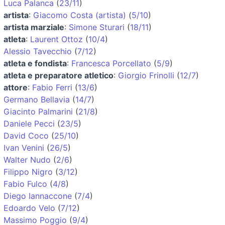
Luca Palanca
(
23/11
)
artista
:
Giacomo Costa (artista)
(
5/10
)
artista marziale
:
Simone Sturari
(
18/11
)
atleta
:
Laurent Ottoz
(
10/4
)
Alessio Tavecchio
(
7/12
)
atleta e fondista
:
Francesca Porcellato
(
5/9
)
atleta e preparatore atletico
:
Giorgio Frinolli
(
12/7
)
attore
:
Fabio Ferri
(
13/6
)
Germano Bellavia
(
14/7
)
Giacinto Palmarini
(
21/8
)
Daniele Pecci
(
23/5
)
David Coco
(
25/10
)
Ivan Venini
(
26/5
)
Walter Nudo
(
2/6
)
Filippo Nigro
(
3/12
)
Fabio Fulco
(
4/8
)
Diego Iannaccone
(
7/4
)
Edoardo Velo
(
7/12
)
Massimo Poggio
(
9/4
)