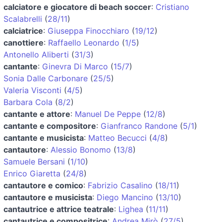
calciatore e giocatore di beach soccer
:
Cristiano
Scalabrelli
(
28/11
)
calciatrice
:
Giuseppa Finocchiaro
(
19/12
)
canottiere
:
Raffaello Leonardo
(
1/5
)
Antonello Aliberti
(
31/3
)
cantante
:
Ginevra Di Marco
(
15/7
)
Sonia Dalle Carbonare
(
25/5
)
Valeria Visconti
(
4/5
)
Barbara Cola
(
8/2
)
cantante e attore
:
Manuel De Peppe
(
12/8
)
cantante e compositore
:
Gianfranco Randone
(
5/1
)
cantante e musicista
:
Matteo Becucci
(
4/8
)
cantautore
:
Alessio Bonomo
(
13/8
)
Samuele Bersani
(
1/10
)
Enrico Giaretta
(
24/8
)
cantautore e comico
:
Fabrizio Casalino
(
18/11
)
cantautore e musicista
:
Diego Mancino
(
13/10
)
cantautrice e attrice teatrale
:
Lighea
(
11/11
)
cantautrice e compositrice
:
Andrea Mirò
(
27/5
)