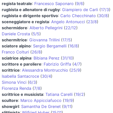
regista teatrale
:
Francesco Saponaro
(
9/6
)
rugbista e allenatore di rugby
:
Giampiero de Carli
(
17/3
)
rugbista e dirigente sportivo
:
Carlo Checchinato
(
30/8
)
sceneggiatore e regista
:
Angelo Antonucci
(
23/8
)
schermidore
:
Alberto Pellegrini
(
22/12
)
Daniele Crosta
(
5/5
)
schermitrice
:
Giovanna Trillini
(
17/5
)
sciatore alpino
:
Sergio Bergamelli
(
16/8
)
Franco Colturi
(
26/8
)
sciatrice alpina
:
Bibiana Perez
(
31/10
)
scrittore e paroliere
:
Fabrizio Griffa
(
4/7
)
scrittrice
:
Alessandra Montrucchio
(
25/9
)
Isabella Santacroce
(
30/4
)
Simona Vinci
(
6/3
)
Fiorenza Renda
(
7/8
)
scrittrice e musicista
:
Tatiana Carelli
(
19/2
)
scultore
:
Marco Appicciafuoco
(
19/9
)
showgirl
:
Samantha De Grenet
(
9/11
)
slittinista
:
Wilfried Huber
(
15/11
)