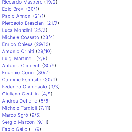
Riccardo Maspero
(
19/2
)
Ezio Brevi
(
20/1
)
Paolo Annoni
(
21/1
)
Pierpaolo Bresciani
(
21/7
)
Luca Mondini
(
25/2
)
Michele Cossato
(
28/4
)
Enrico Chiesa
(
29/12
)
Antonio Criniti
(
29/10
)
Luigi Martinelli
(
2/9
)
Antonio Chimenti
(
30/6
)
Eugenio Corini
(
30/7
)
Carmine Esposito
(
30/9
)
Federico Giampaolo
(
3/3
)
Giuliano Gentilini
(
4/9
)
Andrea Deflorio
(
5/6
)
Michele Tardioli
(
7/11
)
Marco Sgrò
(
9/5
)
Sergio Marcon
(
9/11
)
Fabio Gallo
(
11/9
)