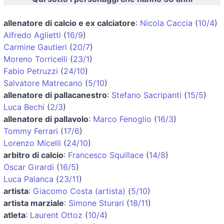
allenatore di calcio e ex calciatore
:
Nicola Caccia
(
10/4
)
Alfredo Aglietti
(
16/9
)
Carmine Gautieri
(
20/7
)
Moreno Torricelli
(
23/1
)
Fabio Petruzzi
(
24/10
)
Salvatore Matrecano
(
5/10
)
allenatore di pallacanestro
:
Stefano Sacripanti
(
15/5
)
Luca Bechi
(
2/3
)
allenatore di pallavolo
:
Marco Fenoglio
(
16/3
)
Tommy Ferrari
(
17/6
)
Lorenzo Micelli
(
24/10
)
arbitro di calcio
:
Francesco Squillace
(
14/8
)
Oscar Girardi
(
16/5
)
Luca Palanca
(
23/11
)
artista
:
Giacomo Costa (artista)
(
5/10
)
artista marziale
:
Simone Sturari
(
18/11
)
atleta
:
Laurent Ottoz
(
10/4
)