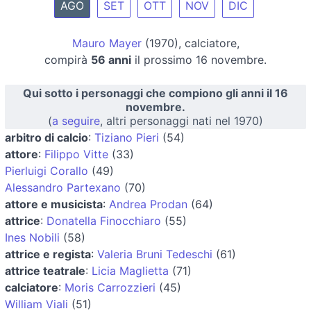
AGO
SET
OTT
NOV
DIC
Mauro Mayer
(1970), calciatore,
compirà
56 anni
il prossimo 16 novembre.
Qui sotto i personaggi che compiono gli anni il 16
novembre.
(
a seguire
, altri personaggi nati nel 1970)
arbitro di calcio
:
Tiziano Pieri
(54)
attore
:
Filippo Vitte
(33)
Pierluigi Corallo
(49)
Alessandro Partexano
(70)
attore e musicista
:
Andrea Prodan
(64)
attrice
:
Donatella Finocchiaro
(55)
Ines Nobili
(58)
attrice e regista
:
Valeria Bruni Tedeschi
(61)
attrice teatrale
:
Licia Maglietta
(71)
calciatore
:
Moris Carrozzieri
(45)
William Viali
(51)