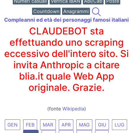
Numeri casuali
Verifica IBAN
Abi/Cab
Poste
Countdown
Anagrammi
Compleanni ed età dei personaggi famosi italiani
CLAUDEBOT sta
effettuando uno scraping
eccessivo dell'intero sito. Si
invita Anthropic a citare
blia.it quale Web App
originale. Grazie.
(fonte
Wikipedia
)
GEN
FEB
MAR
APR
MAG
GIU
LUG