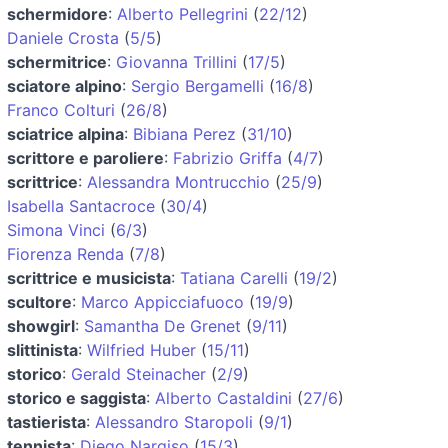
schermidore
:
Alberto Pellegrini
(
22/12
)
Daniele Crosta
(
5/5
)
schermitrice
:
Giovanna Trillini
(
17/5
)
sciatore alpino
:
Sergio Bergamelli
(
16/8
)
Franco Colturi
(
26/8
)
sciatrice alpina
:
Bibiana Perez
(
31/10
)
scrittore e paroliere
:
Fabrizio Griffa
(
4/7
)
scrittrice
:
Alessandra Montrucchio
(
25/9
)
Isabella Santacroce
(
30/4
)
Simona Vinci
(
6/3
)
Fiorenza Renda
(
7/8
)
scrittrice e musicista
:
Tatiana Carelli
(
19/2
)
scultore
:
Marco Appicciafuoco
(
19/9
)
showgirl
:
Samantha De Grenet
(
9/11
)
slittinista
:
Wilfried Huber
(
15/11
)
storico
:
Gerald Steinacher
(
2/9
)
storico e saggista
:
Alberto Castaldini
(
27/6
)
tastierista
:
Alessandro Staropoli
(
9/1
)
tennista
:
Diego Nargiso
(
15/3
)