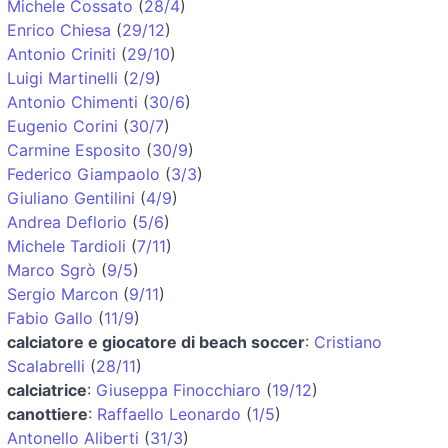
Michele Cossato
(
28/4
)
Enrico Chiesa
(
29/12
)
Antonio Criniti
(
29/10
)
Luigi Martinelli
(
2/9
)
Antonio Chimenti
(
30/6
)
Eugenio Corini
(
30/7
)
Carmine Esposito
(
30/9
)
Federico Giampaolo
(
3/3
)
Giuliano Gentilini
(
4/9
)
Andrea Deflorio
(
5/6
)
Michele Tardioli
(
7/11
)
Marco Sgrò
(
9/5
)
Sergio Marcon
(
9/11
)
Fabio Gallo
(
11/9
)
calciatore e giocatore di beach soccer
:
Cristiano
Scalabrelli
(
28/11
)
calciatrice
:
Giuseppa Finocchiaro
(
19/12
)
canottiere
:
Raffaello Leonardo
(
1/5
)
Antonello Aliberti
(
31/3
)