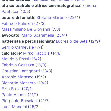
attrice teatrale e attrice cinematografica
:
Simona
Patitucci
(
10/5
)
autore di fumetti
:
Stefano Martino
(
22/4
)
Fabrizio Palmieri
(
27/3
)
Massimiliano De Giovanni
(
7/8
)
avvocato
:
Mario Scaramella
(
23/4
)
batterista e percussionista
:
Lucrezio de Seta
(
12/9
)
Sergio Carnevale
(
7/1
)
calciatore
:
Mirko Taccola
(
14/8
)
Maurizio Rossi
(
16/2
)
Fabrizio Casazza
(
16/9
)
Christian Lantignotti
(
18/3
)
Antonio Marasco
(
19/2
)
Riccardo Maspero
(
19/2
)
Ezio Brevi
(
20/1
)
Paolo Annoni
(
21/1
)
Pierpaolo Bresciani
(
21/7
)
Luca Mondini
(
25/2
)