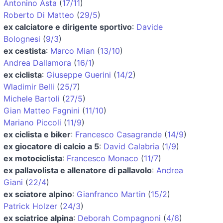
Antonino Asta
(
17/11
)
Roberto Di Matteo
(
29/5
)
ex calciatore e dirigente sportivo
:
Davide
Bolognesi
(
9/3
)
ex cestista
:
Marco Mian
(
13/10
)
Andrea Dallamora
(
16/1
)
ex ciclista
:
Giuseppe Guerini
(
14/2
)
Wladimir Belli
(
25/7
)
Michele Bartoli
(
27/5
)
Gian Matteo Fagnini
(
11/10
)
Mariano Piccoli
(
11/9
)
ex ciclista e biker
:
Francesco Casagrande
(
14/9
)
ex giocatore di calcio a 5
:
David Calabria
(
1/9
)
ex motociclista
:
Francesco Monaco
(
11/7
)
ex pallavolista e allenatore di pallavolo
:
Andrea
Giani
(
22/4
)
ex sciatore alpino
:
Gianfranco Martin
(
15/2
)
Patrick Holzer
(
24/3
)
ex sciatrice alpina
:
Deborah Compagnoni
(
4/6
)