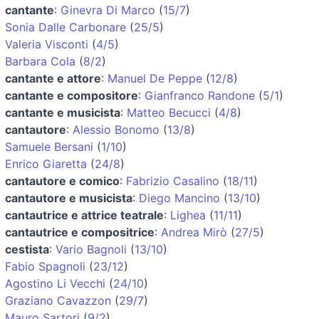
cantante
:
Ginevra Di Marco
(
15/7
)
Sonia Dalle Carbonare
(
25/5
)
Valeria Visconti
(
4/5
)
Barbara Cola
(
8/2
)
cantante e attore
:
Manuel De Peppe
(
12/8
)
cantante e compositore
:
Gianfranco Randone
(
5/1
)
cantante e musicista
:
Matteo Becucci
(
4/8
)
cantautore
:
Alessio Bonomo
(
13/8
)
Samuele Bersani
(
1/10
)
Enrico Giaretta
(
24/8
)
cantautore e comico
:
Fabrizio Casalino
(
18/11
)
cantautore e musicista
:
Diego Mancino
(
13/10
)
cantautrice e attrice teatrale
:
Lighea
(
11/11
)
cantautrice e compositrice
:
Andrea Mirò
(
27/5
)
cestista
:
Vario Bagnoli
(
13/10
)
Fabio Spagnoli
(
23/12
)
Agostino Li Vecchi
(
24/10
)
Graziano Cavazzon
(
29/7
)
Mauro Sartori
(
9/2
)