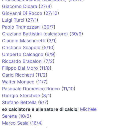
Giacomo Dicara
(
27/4
)
Giovanni Di Rocco
(
27/12
)
Luigi Turci
(
27/1
)
Paolo Tramezzani
(
30/7
)
Graziano Battistini (calciatore)
(
30/9
)
Claudio Mascheretti
(
3/1
)
Cristiano Scapolo
(
5/10
)
Umberto Calcagno
(
6/9
)
Riccardo Bracaloni
(
7/2
)
Filippo Dal Moro
(
11/8
)
Carlo Ricchetti
(
11/2
)
Walter Monaco
(
11/7
)
Pasquale Domenico Rocco
(
11/10
)
Giorgio Sterchele
(
8/1
)
Stefano Bettella
(
8/7
)
ex calciatore e allenatore di calcio
:
Michele
Serena
(
10/3
)
Marco Sesia
(
16/4
)