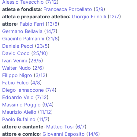
Alessio Tavecchio
(
7/12
)
atleta e fondista
:
Francesca Porcellato
(
5/9
)
atleta e preparatore atletico
:
Giorgio Frinolli
(
12/7
)
attore
:
Fabio Ferri
(
13/6
)
Germano Bellavia
(
14/7
)
Giacinto Palmarini
(
21/8
)
Daniele Pecci
(
23/5
)
David Coco
(
25/10
)
Ivan Venini
(
26/5
)
Walter Nudo
(
2/6
)
Filippo Nigro
(
3/12
)
Fabio Fulco
(
4/8
)
Diego Iannaccone
(
7/4
)
Edoardo Velo
(
7/12
)
Massimo Poggio
(
9/4
)
Maurizio Aiello
(
11/12
)
Paolo Bufalino
(
11/7
)
attore e cantante
:
Matteo Tosi
(
6/7
)
attore e comico
:
Giovanni Esposito
(
14/6
)