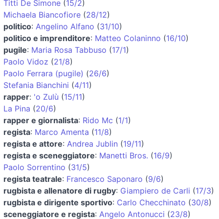
Titti De Simone
(
15/2
)
Michaela Biancofiore
(
28/12
)
politico
:
Angelino Alfano
(
31/10
)
politico e imprenditore
:
Matteo Colaninno
(
16/10
)
pugile
:
Maria Rosa Tabbuso
(
17/1
)
Paolo Vidoz
(
21/8
)
Paolo Ferrara (pugile)
(
26/6
)
Stefania Bianchini
(
4/11
)
rapper
:
'o Zulù
(
15/11
)
La Pina
(
20/6
)
rapper e giornalista
:
Rido Mc
(
1/1
)
regista
:
Marco Amenta
(
11/8
)
regista e attore
:
Andrea Jublin
(
19/11
)
regista e sceneggiatore
:
Manetti Bros.
(
16/9
)
Paolo Sorrentino
(
31/5
)
regista teatrale
:
Francesco Saponaro
(
9/6
)
rugbista e allenatore di rugby
:
Giampiero de Carli
(
17/3
)
rugbista e dirigente sportivo
:
Carlo Checchinato
(
30/8
)
sceneggiatore e regista
:
Angelo Antonucci
(
23/8
)