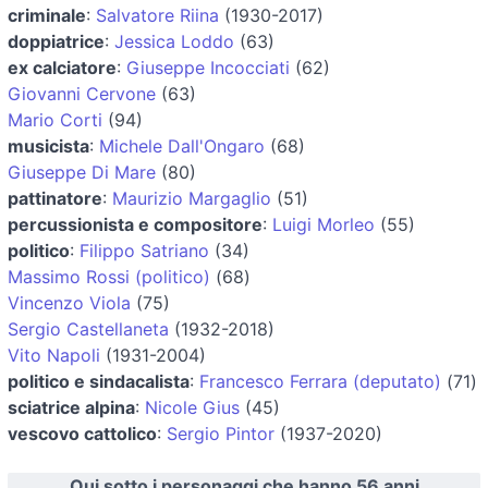
criminale
:
Salvatore Riina
(1930-2017)
doppiatrice
:
Jessica Loddo
(63)
ex calciatore
:
Giuseppe Incocciati
(62)
Giovanni Cervone
(63)
Mario Corti
(94)
musicista
:
Michele Dall'Ongaro
(68)
Giuseppe Di Mare
(80)
pattinatore
:
Maurizio Margaglio
(51)
percussionista e compositore
:
Luigi Morleo
(55)
politico
:
Filippo Satriano
(34)
Massimo Rossi (politico)
(68)
Vincenzo Viola
(75)
Sergio Castellaneta
(1932-2018)
Vito Napoli
(1931-2004)
politico e sindacalista
:
Francesco Ferrara (deputato)
(71)
sciatrice alpina
:
Nicole Gius
(45)
vescovo cattolico
:
Sergio Pintor
(1937-2020)
Qui sotto i personaggi che hanno 56 anni