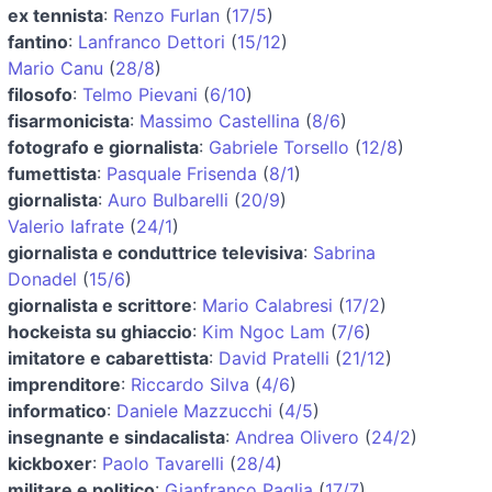
ex tennista
:
Renzo Furlan
(
17/5
)
fantino
:
Lanfranco Dettori
(
15/12
)
Mario Canu
(
28/8
)
filosofo
:
Telmo Pievani
(
6/10
)
fisarmonicista
:
Massimo Castellina
(
8/6
)
fotografo e giornalista
:
Gabriele Torsello
(
12/8
)
fumettista
:
Pasquale Frisenda
(
8/1
)
giornalista
:
Auro Bulbarelli
(
20/9
)
Valerio Iafrate
(
24/1
)
giornalista e conduttrice televisiva
:
Sabrina
Donadel
(
15/6
)
giornalista e scrittore
:
Mario Calabresi
(
17/2
)
hockeista su ghiaccio
:
Kim Ngoc Lam
(
7/6
)
imitatore e cabarettista
:
David Pratelli
(
21/12
)
imprenditore
:
Riccardo Silva
(
4/6
)
informatico
:
Daniele Mazzucchi
(
4/5
)
insegnante e sindacalista
:
Andrea Olivero
(
24/2
)
kickboxer
:
Paolo Tavarelli
(
28/4
)
militare e politico
:
Gianfranco Paglia
(
17/7
)