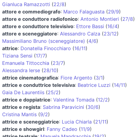
Gianluca Ramazzotti
(
22/8
)
attore e commediografo
:
Marco Falaguasta
(
29/9
)
attore e conduttore radiofonico
:
Antonio Montieri
(
27/8
)
attore e conduttore televisivo
:
Ettore Bassi
(
16/4
)
attore e sceneggiatore
:
Alessandro Calza
(
23/12
)
Massimiliano Bruno (sceneggiatore)
(
4/6
)
attrice
:
Donatella Finocchiaro
(
16/11
)
Tiziana Sensi
(
17/7
)
Emanuela Tittocchia
(
23/7
)
Alessandra Ierse
(
28/10
)
attrice cinematografica
:
Fiore Argento
(
3/1
)
attrice e conduttrice televisiva
:
Beatrice Luzzi
(
14/11
)
Gaia De Laurentiis
(
25/2
)
attrice e doppiatrice
:
Valentina Tomada
(
12/2
)
attrice e regista
:
Sabrina Paravicini
(
30/6
)
Cristina Mantis
(
9/2
)
attrice e sceneggiatrice
:
Lucia Chiarla
(
21/11
)
attrice e showgirl
:
Fanny Cadeo
(
11/9
)
attrice teatrale
:
Manuela Mandracchia
(
19/2
)