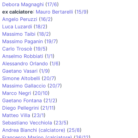
Debora Magnaghi
(
17/6
)
ex calciatore
:
Mauro Bertarelli
(
15/9
)
Angelo Peruzzi
(
16/2
)
Luca Luzardi
(
18/2
)
Massimo Taibi
(
18/2
)
Massimo Paganin
(
19/7
)
Carlo Troscè
(
19/5
)
Anselmo Robbiati
(
1/1
)
Alessandro Orlando
(
1/6
)
Gaetano Vasari
(
1/9
)
Simone Altobelli
(
20/7
)
Massimo Gallaccio
(
20/7
)
Marco Negri
(
20/10
)
Gaetano Fontana
(
21/2
)
Diego Pellegrini
(
21/11
)
Matteo Villa
(
23/1
)
Sebastiano Vecchiola
(
23/5
)
Andrea Bianchi (calciatore)
(
25/8
)
Francesco Marino (calciatore)
(
26/12
)