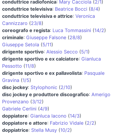
conduttrice radiofonica
:
Mary Cacciola
(
2/1
)
conduttrice televisiva
:
Beatrice Bocci
(
8/4
)
conduttrice televisiva e attrice
:
Veronica
Cannizzaro
(
23/8
)
coreografo e regista
:
Luca Tommassini
(
14/2
)
criminale
:
Giuseppe Falsone
(
28/8
)
Giuseppe Setola
(
5/11
)
dirigente sportivo
:
Alessio Secco
(
5/1
)
dirigente sportivo e ex calciatore
:
Gianluca
Pessotto
(
11/8
)
dirigente sportivo e ex pallavolista
:
Pasquale
Gravina
(
1/5
)
disc jockey
:
Stylophonic
(
2/10
)
disc jockey e produttore discografico
:
Amerigo
Provenzano
(
3/12
)
Gabriele Cerlini
(
4/9
)
doppiatore
:
Gianluca Iacono
(
14/3
)
doppiatore e attore
:
Fabrizio Vidale
(
2/2
)
doppiatrice
:
Stella Musy
(
10/2
)