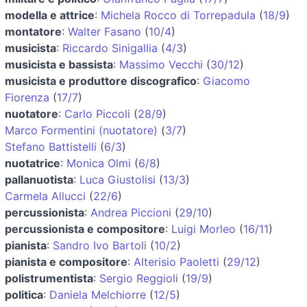
modella e attrice
:
Michela Rocco di Torrepadula
(
18/9
)
montatore
:
Walter Fasano
(
10/4
)
musicista
:
Riccardo Sinigallia
(
4/3
)
musicista e bassista
:
Massimo Vecchi
(
30/12
)
musicista e produttore discografico
:
Giacomo
Fiorenza
(
17/7
)
nuotatore
:
Carlo Piccoli
(
28/9
)
Marco Formentini (nuotatore)
(
3/7
)
Stefano Battistelli
(
6/3
)
nuotatrice
:
Monica Olmi
(
6/8
)
pallanuotista
:
Luca Giustolisi
(
13/3
)
Carmela Allucci
(
22/6
)
percussionista
:
Andrea Piccioni
(
29/10
)
percussionista e compositore
:
Luigi Morleo
(
16/11
)
pianista
:
Sandro Ivo Bartoli
(
10/2
)
pianista e compositore
:
Alterisio Paoletti
(
29/12
)
polistrumentista
:
Sergio Reggioli
(
19/9
)
politica
:
Daniela Melchiorre
(
12/5
)