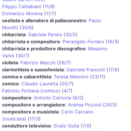
Filippo Cattabiani
(
11/8
)
Domenico Morena
(
11/7
)
cestista e allenatore di pallacanestro
:
Paolo
Moretti
(
30/6
)
chitarrista
:
Gabriele Fersini
(
30/5
)
chitarrista e compositore
:
Pierangelo Fornaro
(
16/3
)
chitarrista e produttore discografico
:
Massimo
Varini
(
30/7
)
ciclista
:
Fabrizio Macchi
(
26/7
)
clarinettista e sassofonista
:
Gabriele Francioli
(
17/6
)
comica e cabarettista
:
Teresa Mannino
(
23/11
)
comico
:
Claudio Lauretta
(
20/7
)
Fabrizio Fontana (comico)
(
4/7
)
compositore
:
Antonio Cericola
(
8/2
)
compositore e arrangiatore
:
Andrea Pozzoli
(
26/5
)
compositore e musicista
:
Carlo Carcano
(musicista)
(
17/3
)
conduttore televisivo
:
Giulio Golia
(
7/6
)