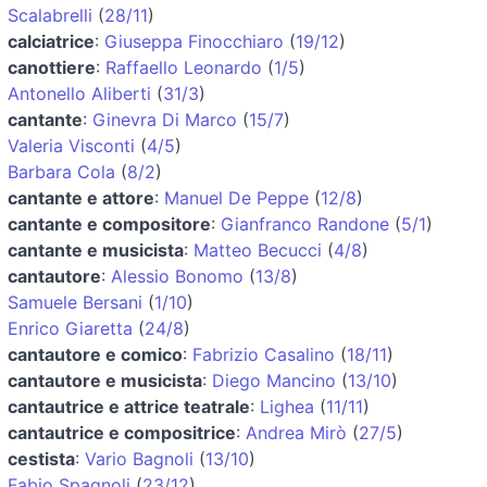
Scalabrelli
(
28/11
)
calciatrice
:
Giuseppa Finocchiaro
(
19/12
)
canottiere
:
Raffaello Leonardo
(
1/5
)
Antonello Aliberti
(
31/3
)
cantante
:
Ginevra Di Marco
(
15/7
)
Valeria Visconti
(
4/5
)
Barbara Cola
(
8/2
)
cantante e attore
:
Manuel De Peppe
(
12/8
)
cantante e compositore
:
Gianfranco Randone
(
5/1
)
cantante e musicista
:
Matteo Becucci
(
4/8
)
cantautore
:
Alessio Bonomo
(
13/8
)
Samuele Bersani
(
1/10
)
Enrico Giaretta
(
24/8
)
cantautore e comico
:
Fabrizio Casalino
(
18/11
)
cantautore e musicista
:
Diego Mancino
(
13/10
)
cantautrice e attrice teatrale
:
Lighea
(
11/11
)
cantautrice e compositrice
:
Andrea Mirò
(
27/5
)
cestista
:
Vario Bagnoli
(
13/10
)
Fabio Spagnoli
(
23/12
)