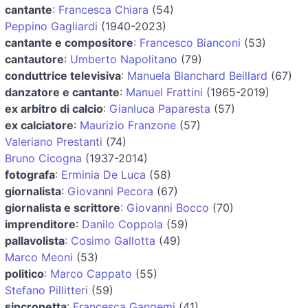
cantante
:
Francesca Chiara
(54)
Peppino Gagliardi
(1940-2023)
cantante e compositore
:
Francesco Bianconi
(53)
cantautore
:
Umberto Napolitano
(79)
conduttrice televisiva
:
Manuela Blanchard Beillard
(67)
danzatore e cantante
:
Manuel Frattini
(1965-2019)
ex arbitro di calcio
:
Gianluca Paparesta
(57)
ex calciatore
:
Maurizio Franzone
(57)
Valeriano Prestanti
(74)
Bruno Cicogna
(1937-2014)
fotografa
:
Erminia De Luca
(58)
giornalista
:
Giovanni Pecora
(67)
giornalista e scrittore
:
Giovanni Bocco
(70)
imprenditore
:
Danilo Coppola
(59)
pallavolista
:
Cosimo Gallotta
(49)
Marco Meoni
(53)
politico
:
Marco Cappato
(55)
Stefano Pillitteri
(59)
sincronetta
:
Francesca Gangemi
(41)