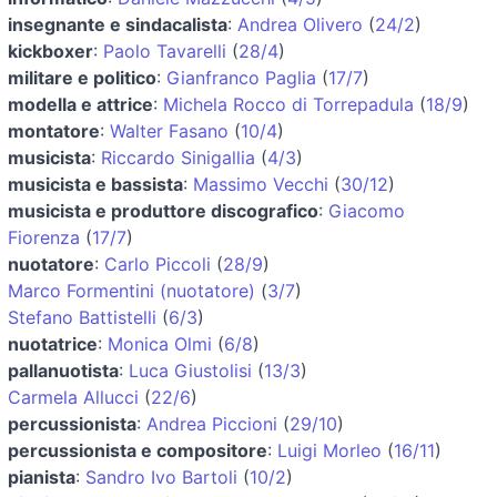
insegnante e sindacalista
:
Andrea Olivero
(
24/2
)
kickboxer
:
Paolo Tavarelli
(
28/4
)
militare e politico
:
Gianfranco Paglia
(
17/7
)
modella e attrice
:
Michela Rocco di Torrepadula
(
18/9
)
montatore
:
Walter Fasano
(
10/4
)
musicista
:
Riccardo Sinigallia
(
4/3
)
musicista e bassista
:
Massimo Vecchi
(
30/12
)
musicista e produttore discografico
:
Giacomo
Fiorenza
(
17/7
)
nuotatore
:
Carlo Piccoli
(
28/9
)
Marco Formentini (nuotatore)
(
3/7
)
Stefano Battistelli
(
6/3
)
nuotatrice
:
Monica Olmi
(
6/8
)
pallanuotista
:
Luca Giustolisi
(
13/3
)
Carmela Allucci
(
22/6
)
percussionista
:
Andrea Piccioni
(
29/10
)
percussionista e compositore
:
Luigi Morleo
(
16/11
)
pianista
:
Sandro Ivo Bartoli
(
10/2
)