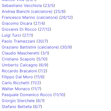
Sebastiano Vecchiola
(
23/5
)
Andrea Bianchi (calciatore)
(
25/8
)
Francesco Marino (calciatore)
(
26/12
)
Giacomo Dicara
(
27/4
)
Giovanni Di Rocco
(
27/12
)
Luigi Turci
(
27/1
)
Paolo Tramezzani
(
30/7
)
Graziano Battistini (calciatore)
(
30/9
)
Claudio Mascheretti
(
3/1
)
Cristiano Scapolo
(
5/10
)
Umberto Calcagno
(
6/9
)
Riccardo Bracaloni
(
7/2
)
Filippo Dal Moro
(
11/8
)
Carlo Ricchetti
(
11/2
)
Walter Monaco
(
11/7
)
Pasquale Domenico Rocco
(
11/10
)
Giorgio Sterchele
(
8/1
)
Stefano Bettella
(
8/7
)