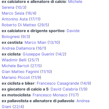
ex calciatore e allenatore di calcio
:
Michele
Serena
(
10/3
)
Marco Sesia
(
16/4
)
Antonino Asta
(
17/11
)
Roberto Di Matteo
(
29/5
)
ex calciatore e dirigente sportivo
:
Davide
Bolognesi
(
9/3
)
ex cestista
:
Marco Mian
(
13/10
)
Andrea Dallamora
(
16/1
)
ex ciclista
:
Giuseppe Guerini
(
14/2
)
Wladimir Belli
(
25/7
)
Michele Bartoli
(
27/5
)
Gian Matteo Fagnini
(
11/10
)
Mariano Piccoli
(
11/9
)
ex ciclista e biker
:
Francesco Casagrande
(
14/9
)
ex giocatore di calcio a 5
:
David Calabria
(
1/9
)
ex motociclista
:
Francesco Monaco
(
11/7
)
ex pallavolista e allenatore di pallavolo
:
Andrea
Giani
(
22/4
)