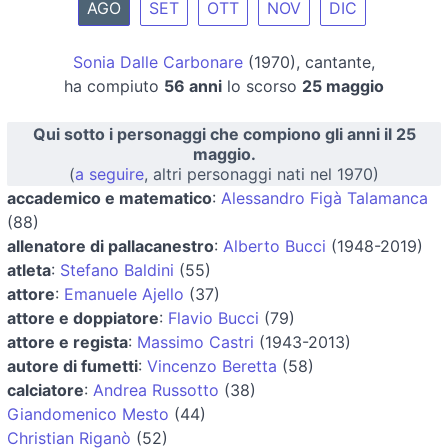
AGO
SET
OTT
NOV
DIC
Sonia Dalle Carbonare
(1970), cantante,
ha compiuto
56 anni
lo scorso
25 maggio
Qui sotto i personaggi che compiono gli anni il 25
maggio.
(
a seguire
, altri personaggi nati nel 1970)
accademico e matematico
:
Alessandro Figà Talamanca
(88)
allenatore di pallacanestro
:
Alberto Bucci
(1948-2019)
atleta
:
Stefano Baldini
(55)
attore
:
Emanuele Ajello
(37)
attore e doppiatore
:
Flavio Bucci
(79)
attore e regista
:
Massimo Castri
(1943-2013)
autore di fumetti
:
Vincenzo Beretta
(58)
calciatore
:
Andrea Russotto
(38)
Giandomenico Mesto
(44)
Christian Riganò
(52)