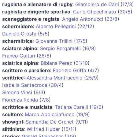
rugbista e allenatore di rugby
:
Giampiero de Carli
(
17/3
)
rugbista e dirigente sportivo
:
Carlo Checchinato
(
30/8
)
sceneggiatore e regista
:
Angelo Antonucci
(
23/8
)
schermidore
:
Alberto Pellegrini
(
22/12
)
Daniele Crosta
(
5/5
)
schermitrice
:
Giovanna Trillini
(
17/5
)
sciatore alpino
:
Sergio Bergamelli
(
16/8
)
Franco Colturi
(
26/8
)
sciatrice alpina
:
Bibiana Perez
(
31/10
)
scrittore e paroliere
:
Fabrizio Griffa
(
4/7
)
scrittrice
:
Alessandra Montrucchio
(
25/9
)
Isabella Santacroce
(
30/4
)
Simona Vinci
(
6/3
)
Fiorenza Renda
(
7/8
)
scrittrice e musicista
:
Tatiana Carelli
(
19/2
)
scultore
:
Marco Appicciafuoco
(
19/9
)
showgirl
:
Samantha De Grenet
(
9/11
)
slittinista
:
Wilfried Huber
(
15/11
)
storico
:
Gerald Steinacher
(
2/9
)