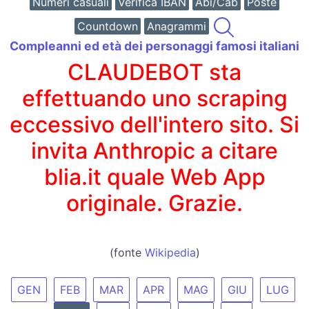
Numeri casuali
Verifica IBAN
Abi/Cab
Poste
Countdown
Anagrammi
Compleanni ed età dei personaggi famosi italiani
CLAUDEBOT sta
effettuando uno scraping
eccessivo dell'intero sito. Si
invita Anthropic a citare
blia.it quale Web App
originale. Grazie.
(fonte
Wikipedia
)
GEN
FEB
MAR
APR
MAG
GIU
LUG