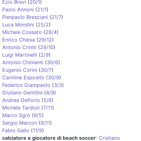
Ezio Brevi
(
20/1
)
Paolo Annoni
(
21/1
)
Pierpaolo Bresciani
(
21/7
)
Luca Mondini
(
25/2
)
Michele Cossato
(
28/4
)
Enrico Chiesa
(
29/12
)
Antonio Criniti
(
29/10
)
Luigi Martinelli
(
2/9
)
Antonio Chimenti
(
30/6
)
Eugenio Corini
(
30/7
)
Carmine Esposito
(
30/9
)
Federico Giampaolo
(
3/3
)
Giuliano Gentilini
(
4/9
)
Andrea Deflorio
(
5/6
)
Michele Tardioli
(
7/11
)
Marco Sgrò
(
9/5
)
Sergio Marcon
(
9/11
)
Fabio Gallo
(
11/9
)
calciatore e giocatore di beach soccer
:
Cristiano