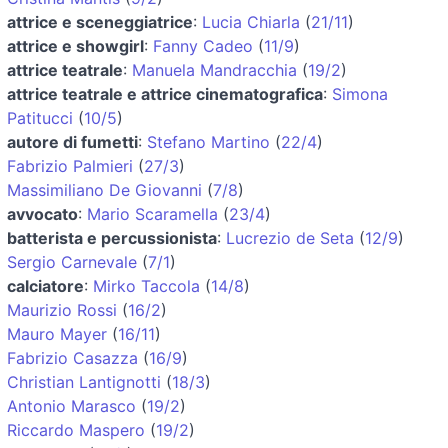
attrice e sceneggiatrice
:
Lucia Chiarla
(
21/11
)
attrice e showgirl
:
Fanny Cadeo
(
11/9
)
attrice teatrale
:
Manuela Mandracchia
(
19/2
)
attrice teatrale e attrice cinematografica
:
Simona
Patitucci
(
10/5
)
autore di fumetti
:
Stefano Martino
(
22/4
)
Fabrizio Palmieri
(
27/3
)
Massimiliano De Giovanni
(
7/8
)
avvocato
:
Mario Scaramella
(
23/4
)
batterista e percussionista
:
Lucrezio de Seta
(
12/9
)
Sergio Carnevale
(
7/1
)
calciatore
:
Mirko Taccola
(
14/8
)
Maurizio Rossi
(
16/2
)
Mauro Mayer
(
16/11
)
Fabrizio Casazza
(
16/9
)
Christian Lantignotti
(
18/3
)
Antonio Marasco
(
19/2
)
Riccardo Maspero
(
19/2
)