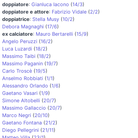
doppiatore
:
Gianluca Iacono
(
14/3
)
doppiatore e attore
:
Fabrizio Vidale
(
2/2
)
doppiatrice
:
Stella Musy
(
10/2
)
Debora Magnaghi
(
17/6
)
ex calciatore
:
Mauro Bertarelli
(
15/9
)
Angelo Peruzzi
(
16/2
)
Luca Luzardi
(
18/2
)
Massimo Taibi
(
18/2
)
Massimo Paganin
(
19/7
)
Carlo Troscè
(
19/5
)
Anselmo Robbiati
(
1/1
)
Alessandro Orlando
(
1/6
)
Gaetano Vasari
(
1/9
)
Simone Altobelli
(
20/7
)
Massimo Gallaccio
(
20/7
)
Marco Negri
(
20/10
)
Gaetano Fontana
(
21/2
)
Diego Pellegrini
(
21/11
)
Matteo Villa
(
23/1
)