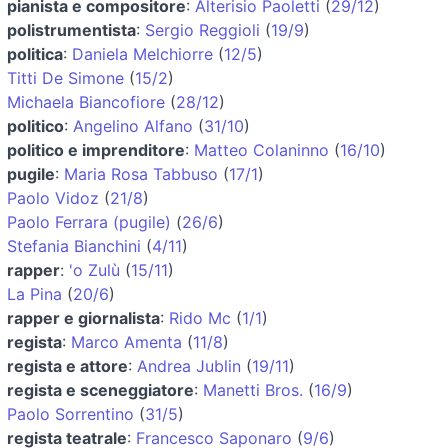
pianista e compositore
:
Alterisio Paoletti
(
29/12
)
polistrumentista
:
Sergio Reggioli
(
19/9
)
politica
:
Daniela Melchiorre
(
12/5
)
Titti De Simone
(
15/2
)
Michaela Biancofiore
(
28/12
)
politico
:
Angelino Alfano
(
31/10
)
politico e imprenditore
:
Matteo Colaninno
(
16/10
)
pugile
:
Maria Rosa Tabbuso
(
17/1
)
Paolo Vidoz
(
21/8
)
Paolo Ferrara (pugile)
(
26/6
)
Stefania Bianchini
(
4/11
)
rapper
:
'o Zulù
(
15/11
)
La Pina
(
20/6
)
rapper e giornalista
:
Rido Mc
(
1/1
)
regista
:
Marco Amenta
(
11/8
)
regista e attore
:
Andrea Jublin
(
19/11
)
regista e sceneggiatore
:
Manetti Bros.
(
16/9
)
Paolo Sorrentino
(
31/5
)
regista teatrale
:
Francesco Saponaro
(
9/6
)