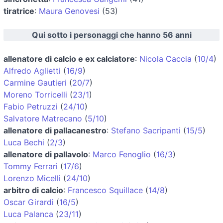
tiratrice
:
Maura Genovesi
(53)
Qui sotto i personaggi che hanno 56 anni
allenatore di calcio e ex calciatore
:
Nicola Caccia
(
10/4
)
Alfredo Aglietti
(
16/9
)
Carmine Gautieri
(
20/7
)
Moreno Torricelli
(
23/1
)
Fabio Petruzzi
(
24/10
)
Salvatore Matrecano
(
5/10
)
allenatore di pallacanestro
:
Stefano Sacripanti
(
15/5
)
Luca Bechi
(
2/3
)
allenatore di pallavolo
:
Marco Fenoglio
(
16/3
)
Tommy Ferrari
(
17/6
)
Lorenzo Micelli
(
24/10
)
arbitro di calcio
:
Francesco Squillace
(
14/8
)
Oscar Girardi
(
16/5
)
Luca Palanca
(
23/11
)