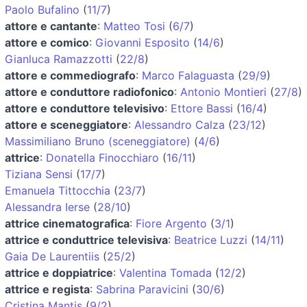
Paolo Bufalino
(
11/7
)
attore e cantante
:
Matteo Tosi
(
6/7
)
attore e comico
:
Giovanni Esposito
(
14/6
)
Gianluca Ramazzotti
(
22/8
)
attore e commediografo
:
Marco Falaguasta
(
29/9
)
attore e conduttore radiofonico
:
Antonio Montieri
(
27/8
)
attore e conduttore televisivo
:
Ettore Bassi
(
16/4
)
attore e sceneggiatore
:
Alessandro Calza
(
23/12
)
Massimiliano Bruno (sceneggiatore)
(
4/6
)
attrice
:
Donatella Finocchiaro
(
16/11
)
Tiziana Sensi
(
17/7
)
Emanuela Tittocchia
(
23/7
)
Alessandra Ierse
(
28/10
)
attrice cinematografica
:
Fiore Argento
(
3/1
)
attrice e conduttrice televisiva
:
Beatrice Luzzi
(
14/11
)
Gaia De Laurentiis
(
25/2
)
attrice e doppiatrice
:
Valentina Tomada
(
12/2
)
attrice e regista
:
Sabrina Paravicini
(
30/6
)
Cristina Mantis
(
9/2
)