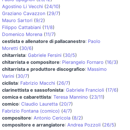
Agostino Li Vecchi
(
24/10
)
Graziano Cavazzon
(
29/7
)
Mauro Sartori
(
9/2
)
Filippo Cattabiani
(
11/8
)
Domenico Morena
(
11/7
)
cestista e allenatore di pallacanestro
:
Paolo
Moretti
(
30/6
)
chitarrista
:
Gabriele Fersini
(
30/5
)
chitarrista e compositore
:
Pierangelo Fornaro
(
16/3
)
chitarrista e produttore discografico
:
Massimo
Varini
(
30/7
)
ciclista
:
Fabrizio Macchi
(
26/7
)
clarinettista e sassofonista
:
Gabriele Francioli
(
17/6
)
comica e cabarettista
:
Teresa Mannino
(
23/11
)
comico
:
Claudio Lauretta
(
20/7
)
Fabrizio Fontana (comico)
(
4/7
)
compositore
:
Antonio Cericola
(
8/2
)
compositore e arrangiatore
:
Andrea Pozzoli
(
26/5
)