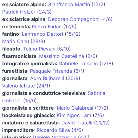
ex sciatore alpino
:
Gianfranco Martin
(
15/2
)
Patrick Holzer
(
24/3
)
ex sciatrice alpina
:
Deborah Compagnoni
(
4/6
)
ex tennista
:
Renzo Furlan
(
17/5
)
fantino
:
Lanfranco Dettori
(
15/12
)
Mario Canu
(
28/8
)
filosofo
:
Telmo Pievani
(
6/10
)
fisarmonicista
:
Massimo Castellina
(
8/6
)
fotografo e giornalista
:
Gabriele Torsello
(
12/8
)
fumettista
:
Pasquale Frisenda
(
8/1
)
giornalista
:
Auro Bulbarelli
(
20/9
)
Valerio Iafrate
(
24/1
)
giornalista e conduttrice televisiva
:
Sabrina
Donadel
(
15/6
)
giornalista e scrittore
:
Mario Calabresi
(
17/2
)
hockeista su ghiaccio
:
Kim Ngoc Lam
(
7/6
)
imitatore e cabarettista
:
David Pratelli
(
21/12
)
imprenditore
:
Riccardo Silva
(
4/6
)
informatico
:
Daniele Mazzucchi
(
4/5
)