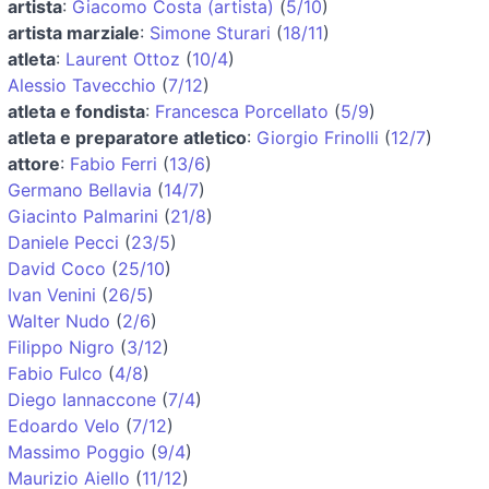
artista
:
Giacomo Costa (artista)
(
5/10
)
artista marziale
:
Simone Sturari
(
18/11
)
atleta
:
Laurent Ottoz
(
10/4
)
Alessio Tavecchio
(
7/12
)
atleta e fondista
:
Francesca Porcellato
(
5/9
)
atleta e preparatore atletico
:
Giorgio Frinolli
(
12/7
)
attore
:
Fabio Ferri
(
13/6
)
Germano Bellavia
(
14/7
)
Giacinto Palmarini
(
21/8
)
Daniele Pecci
(
23/5
)
David Coco
(
25/10
)
Ivan Venini
(
26/5
)
Walter Nudo
(
2/6
)
Filippo Nigro
(
3/12
)
Fabio Fulco
(
4/8
)
Diego Iannaccone
(
7/4
)
Edoardo Velo
(
7/12
)
Massimo Poggio
(
9/4
)
Maurizio Aiello
(
11/12
)