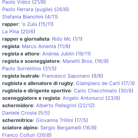
Paolo Vidoz
(
21/8
)
Paolo Ferrara (pugile)
(
26/6
)
Stefania Bianchini
(
4/11
)
rapper
:
'o Zulù
(
15/11
)
La Pina
(
20/6
)
rapper e giornalista
:
Rido Mc
(
1/1
)
regista
:
Marco Amenta
(
11/8
)
regista e attore
:
Andrea Jublin
(
19/11
)
regista e sceneggiatore
:
Manetti Bros.
(
16/9
)
Paolo Sorrentino
(
31/5
)
regista teatrale
:
Francesco Saponaro
(
9/6
)
rugbista e allenatore di rugby
:
Giampiero de Carli
(
17/3
)
rugbista e dirigente sportivo
:
Carlo Checchinato
(
30/8
)
sceneggiatore e regista
:
Angelo Antonucci
(
23/8
)
schermidore
:
Alberto Pellegrini
(
22/12
)
Daniele Crosta
(
5/5
)
schermitrice
:
Giovanna Trillini
(
17/5
)
sciatore alpino
:
Sergio Bergamelli
(
16/8
)
Franco Colturi
(
26/8
)