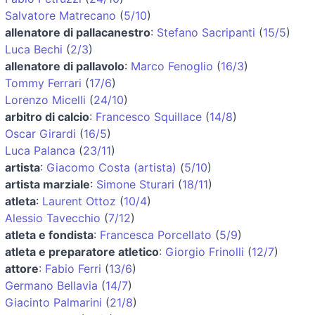
Salvatore Matrecano
(
5/10
)
allenatore di pallacanestro
:
Stefano Sacripanti
(
15/5
)
Luca Bechi
(
2/3
)
allenatore di pallavolo
:
Marco Fenoglio
(
16/3
)
Tommy Ferrari
(
17/6
)
Lorenzo Micelli
(
24/10
)
arbitro di calcio
:
Francesco Squillace
(
14/8
)
Oscar Girardi
(
16/5
)
Luca Palanca
(
23/11
)
artista
:
Giacomo Costa (artista)
(
5/10
)
artista marziale
:
Simone Sturari
(
18/11
)
atleta
:
Laurent Ottoz
(
10/4
)
Alessio Tavecchio
(
7/12
)
atleta e fondista
:
Francesca Porcellato
(
5/9
)
atleta e preparatore atletico
:
Giorgio Frinolli
(
12/7
)
attore
:
Fabio Ferri
(
13/6
)
Germano Bellavia
(
14/7
)
Giacinto Palmarini
(
21/8
)