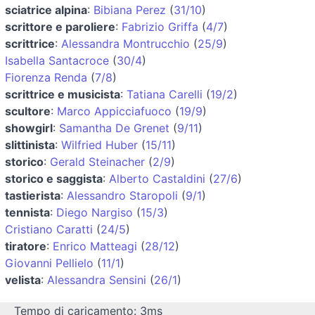
sciatrice alpina
:
Bibiana Perez
(
31/10
)
scrittore e paroliere
:
Fabrizio Griffa
(
4/7
)
scrittrice
:
Alessandra Montrucchio
(
25/9
)
Isabella Santacroce
(
30/4
)
Fiorenza Renda
(
7/8
)
scrittrice e musicista
:
Tatiana Carelli
(
19/2
)
scultore
:
Marco Appicciafuoco
(
19/9
)
showgirl
:
Samantha De Grenet
(
9/11
)
slittinista
:
Wilfried Huber
(
15/11
)
storico
:
Gerald Steinacher
(
2/9
)
storico e saggista
:
Alberto Castaldini
(
27/6
)
tastierista
:
Alessandro Staropoli
(
9/1
)
tennista
:
Diego Nargiso
(
15/3
)
Cristiano Caratti
(
24/5
)
tiratore
:
Enrico Matteagi
(
28/12
)
Giovanni Pellielo
(
11/1
)
velista
:
Alessandra Sensini
(
26/1
)
Tempo di caricamento: 3ms