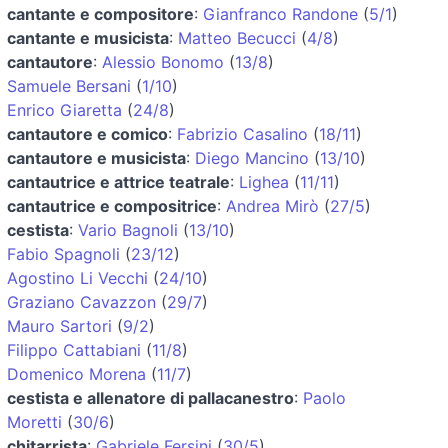
cantante e compositore
:
Gianfranco Randone
(
5/1
)
cantante e musicista
:
Matteo Becucci
(
4/8
)
cantautore
:
Alessio Bonomo
(
13/8
)
Samuele Bersani
(
1/10
)
Enrico Giaretta
(
24/8
)
cantautore e comico
:
Fabrizio Casalino
(
18/11
)
cantautore e musicista
:
Diego Mancino
(
13/10
)
cantautrice e attrice teatrale
:
Lighea
(
11/11
)
cantautrice e compositrice
:
Andrea Mirò
(
27/5
)
cestista
:
Vario Bagnoli
(
13/10
)
Fabio Spagnoli
(
23/12
)
Agostino Li Vecchi
(
24/10
)
Graziano Cavazzon
(
29/7
)
Mauro Sartori
(
9/2
)
Filippo Cattabiani
(
11/8
)
Domenico Morena
(
11/7
)
cestista e allenatore di pallacanestro
:
Paolo
Moretti
(
30/6
)
chitarrista
:
Gabriele Fersini
(
30/5
)