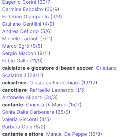
Eugenio Corini
(
30/7
)
Carmine Esposito
(
30/9
)
Federico Giampaolo
(
3/3
)
Giuliano Gentilini
(
4/9
)
Andrea Deflorio
(
5/6
)
Michele Tardioli
(
7/11
)
Marco Sgrò
(
9/5
)
Sergio Marcon
(
9/11
)
Fabio Gallo
(
11/9
)
calciatore e giocatore di beach soccer
:
Cristiano
Scalabrelli
(
28/11
)
calciatrice
:
Giuseppa Finocchiaro
(
19/12
)
canottiere
:
Raffaello Leonardo
(
1/5
)
Antonello Aliberti
(
31/3
)
cantante
:
Ginevra Di Marco
(
15/7
)
Sonia Dalle Carbonare
(
25/5
)
Valeria Visconti
(
4/5
)
Barbara Cola
(
8/2
)
cantante e attore
:
Manuel De Peppe
(
12/8
)