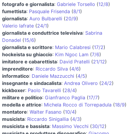
fotografo e giornalista
:
Gabriele Torsello
(
12/8
)
fumettista
:
Pasquale Frisenda
(
8/1
)
giornalista
:
Auro Bulbarelli
(
20/9
)
Valerio Iafrate
(
24/1
)
giornalista e conduttrice televisiva
:
Sabrina
Donadel
(
15/6
)
giornalista e scrittore
:
Mario Calabresi
(
17/2
)
hockeista su ghiaccio
:
Kim Ngoc Lam
(
7/6
)
imitatore e cabarettista
:
David Pratelli
(
21/12
)
imprenditore
:
Riccardo Silva
(
4/6
)
informatico
:
Daniele Mazzucchi
(
4/5
)
insegnante e sindacalista
:
Andrea Olivero
(
24/2
)
kickboxer
:
Paolo Tavarelli
(
28/4
)
militare e politico
:
Gianfranco Paglia
(
17/7
)
modella e attrice
:
Michela Rocco di Torrepadula
(
18/9
)
montatore
:
Walter Fasano
(
10/4
)
musicista
:
Riccardo Sinigallia
(
4/3
)
musicista e bassista
:
Massimo Vecchi
(
30/12
)
musicista e produttore discografico
:
Giacomo