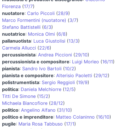
Fiorenza
(
17/7
)
nuotatore
:
Carlo Piccoli
(
28/9
)
Marco Formentini (nuotatore)
(
3/7
)
Stefano Battistelli
(
6/3
)
nuotatrice
:
Monica Olmi
(
6/8
)
pallanuotista
:
Luca Giustolisi
(
13/3
)
Carmela Allucci
(
22/6
)
percussionista
:
Andrea Piccioni
(
29/10
)
percussionista e compositore
:
Luigi Morleo
(
16/11
)
pianista
:
Sandro Ivo Bartoli
(
10/2
)
pianista e compositore
:
Alterisio Paoletti
(
29/12
)
polistrumentista
:
Sergio Reggioli
(
19/9
)
politica
:
Daniela Melchiorre
(
12/5
)
Titti De Simone
(
15/2
)
Michaela Biancofiore
(
28/12
)
politico
:
Angelino Alfano
(
31/10
)
politico e imprenditore
:
Matteo Colaninno
(
16/10
)
pugile
:
Maria Rosa Tabbuso
(
17/1
)