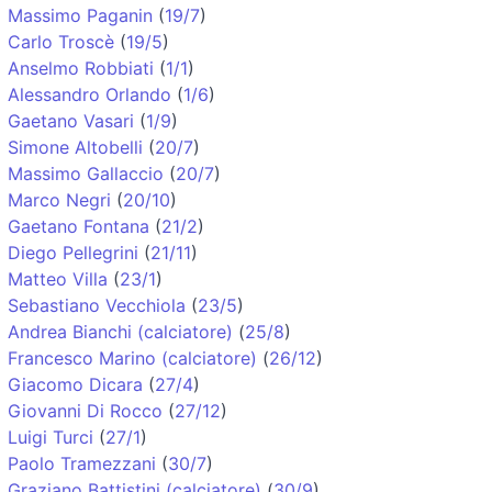
Massimo Paganin
(
19/7
)
Carlo Troscè
(
19/5
)
Anselmo Robbiati
(
1/1
)
Alessandro Orlando
(
1/6
)
Gaetano Vasari
(
1/9
)
Simone Altobelli
(
20/7
)
Massimo Gallaccio
(
20/7
)
Marco Negri
(
20/10
)
Gaetano Fontana
(
21/2
)
Diego Pellegrini
(
21/11
)
Matteo Villa
(
23/1
)
Sebastiano Vecchiola
(
23/5
)
Andrea Bianchi (calciatore)
(
25/8
)
Francesco Marino (calciatore)
(
26/12
)
Giacomo Dicara
(
27/4
)
Giovanni Di Rocco
(
27/12
)
Luigi Turci
(
27/1
)
Paolo Tramezzani
(
30/7
)
Graziano Battistini (calciatore)
(
30/9
)