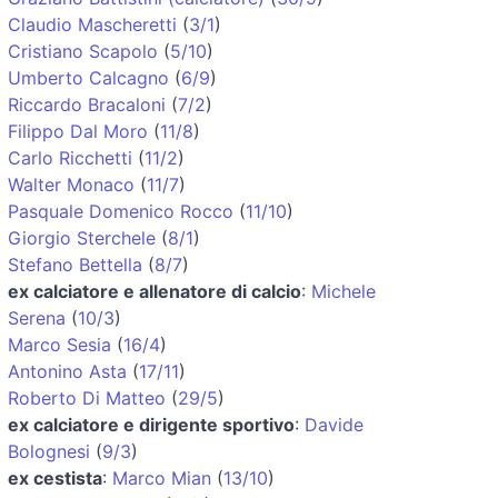
Claudio Mascheretti
(
3/1
)
Cristiano Scapolo
(
5/10
)
Umberto Calcagno
(
6/9
)
Riccardo Bracaloni
(
7/2
)
Filippo Dal Moro
(
11/8
)
Carlo Ricchetti
(
11/2
)
Walter Monaco
(
11/7
)
Pasquale Domenico Rocco
(
11/10
)
Giorgio Sterchele
(
8/1
)
Stefano Bettella
(
8/7
)
ex calciatore e allenatore di calcio
:
Michele
Serena
(
10/3
)
Marco Sesia
(
16/4
)
Antonino Asta
(
17/11
)
Roberto Di Matteo
(
29/5
)
ex calciatore e dirigente sportivo
:
Davide
Bolognesi
(
9/3
)
ex cestista
:
Marco Mian
(
13/10
)