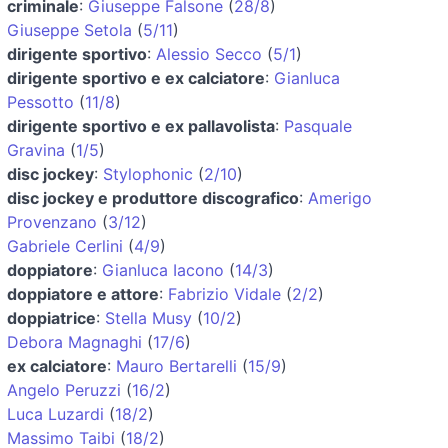
criminale
:
Giuseppe Falsone
(
28/8
)
Giuseppe Setola
(
5/11
)
dirigente sportivo
:
Alessio Secco
(
5/1
)
dirigente sportivo e ex calciatore
:
Gianluca
Pessotto
(
11/8
)
dirigente sportivo e ex pallavolista
:
Pasquale
Gravina
(
1/5
)
disc jockey
:
Stylophonic
(
2/10
)
disc jockey e produttore discografico
:
Amerigo
Provenzano
(
3/12
)
Gabriele Cerlini
(
4/9
)
doppiatore
:
Gianluca Iacono
(
14/3
)
doppiatore e attore
:
Fabrizio Vidale
(
2/2
)
doppiatrice
:
Stella Musy
(
10/2
)
Debora Magnaghi
(
17/6
)
ex calciatore
:
Mauro Bertarelli
(
15/9
)
Angelo Peruzzi
(
16/2
)
Luca Luzardi
(
18/2
)
Massimo Taibi
(
18/2
)