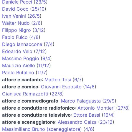
Daniele Pecci
(
23/5
)
David Coco
(
25/10
)
Ivan Venini
(
26/5
)
Walter Nudo
(
2/6
)
Filippo Nigro
(
3/12
)
Fabio Fulco
(
4/8
)
Diego Iannaccone
(
7/4
)
Edoardo Velo
(
7/12
)
Massimo Poggio
(
9/4
)
Maurizio Aiello
(
11/12
)
Paolo Bufalino
(
11/7
)
attore e cantante
:
Matteo Tosi
(
6/7
)
attore e comico
:
Giovanni Esposito
(
14/6
)
Gianluca Ramazzotti
(
22/8
)
attore e commediografo
:
Marco Falaguasta
(
29/9
)
attore e conduttore radiofonico
:
Antonio Montieri
(
27/8
)
attore e conduttore televisivo
:
Ettore Bassi
(
16/4
)
attore e sceneggiatore
:
Alessandro Calza
(
23/12
)
Massimiliano Bruno (sceneggiatore)
(
4/6
)