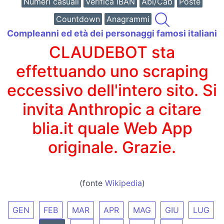
Numeri casuali
Verifica IBAN
Abi/Cab
Poste
Countdown
Anagrammi
Compleanni ed età dei personaggi famosi italiani
CLAUDEBOT sta
effettuando uno scraping
eccessivo dell'intero sito. Si
invita Anthropic a citare
blia.it quale Web App
originale. Grazie.
(fonte
Wikipedia
)
GEN
FEB
MAR
APR
MAG
GIU
LUG