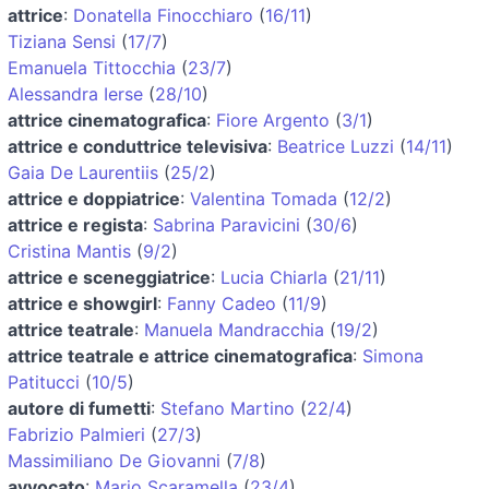
attrice
:
Donatella Finocchiaro
(
16/11
)
Tiziana Sensi
(
17/7
)
Emanuela Tittocchia
(
23/7
)
Alessandra Ierse
(
28/10
)
attrice cinematografica
:
Fiore Argento
(
3/1
)
attrice e conduttrice televisiva
:
Beatrice Luzzi
(
14/11
)
Gaia De Laurentiis
(
25/2
)
attrice e doppiatrice
:
Valentina Tomada
(
12/2
)
attrice e regista
:
Sabrina Paravicini
(
30/6
)
Cristina Mantis
(
9/2
)
attrice e sceneggiatrice
:
Lucia Chiarla
(
21/11
)
attrice e showgirl
:
Fanny Cadeo
(
11/9
)
attrice teatrale
:
Manuela Mandracchia
(
19/2
)
attrice teatrale e attrice cinematografica
:
Simona
Patitucci
(
10/5
)
autore di fumetti
:
Stefano Martino
(
22/4
)
Fabrizio Palmieri
(
27/3
)
Massimiliano De Giovanni
(
7/8
)
avvocato
:
Mario Scaramella
(
23/4
)