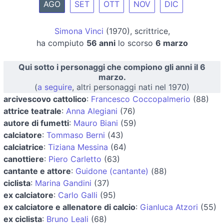
AGO
SET
OTT
NOV
DIC
Simona Vinci
(1970), scrittrice,
ha compiuto
56 anni
lo scorso
6 marzo
Qui sotto i personaggi che compiono gli anni il 6
marzo.
(
a seguire
, altri personaggi nati nel 1970)
arcivescovo cattolico
:
Francesco Coccopalmerio
(88)
attrice teatrale
:
Anna Alegiani
(76)
autore di fumetti
:
Mauro Biani
(59)
calciatore
:
Tommaso Berni
(43)
calciatrice
:
Tiziana Messina
(64)
canottiere
:
Piero Carletto
(63)
cantante e attore
:
Guidone (cantante)
(88)
ciclista
:
Marina Gandini
(37)
ex calciatore
:
Carlo Galli
(95)
ex calciatore e allenatore di calcio
:
Gianluca Atzori
(55)
ex ciclista
:
Bruno Leali
(68)