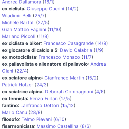
Andrea Dallamora
(
16/1
)
ex ciclista
:
Giuseppe Guerini
(
14/2
)
Wladimir Belli
(
25/7
)
Michele Bartoli
(
27/5
)
Gian Matteo Fagnini
(
11/10
)
Mariano Piccoli
(
11/9
)
ex ciclista e biker
:
Francesco Casagrande
(
14/9
)
ex giocatore di calcio a 5
:
David Calabria
(
1/9
)
ex motociclista
:
Francesco Monaco
(
11/7
)
ex pallavolista e allenatore di pallavolo
:
Andrea
Giani
(
22/4
)
ex sciatore alpino
:
Gianfranco Martin
(
15/2
)
Patrick Holzer
(
24/3
)
ex sciatrice alpina
:
Deborah Compagnoni
(
4/6
)
ex tennista
:
Renzo Furlan
(
17/5
)
fantino
:
Lanfranco Dettori
(
15/12
)
Mario Canu
(
28/8
)
filosofo
:
Telmo Pievani
(
6/10
)
fisarmonicista
:
Massimo Castellina
(
8/6
)