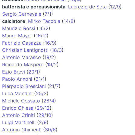
batterista e percussionista
:
Lucrezio de Seta
(
12/9
)
Sergio Carnevale
(
7/1
)
calciatore
:
Mirko Taccola
(
14/8
)
Maurizio Rossi
(
16/2
)
Mauro Mayer
(
16/11
)
Fabrizio Casazza
(
16/9
)
Christian Lantignotti
(
18/3
)
Antonio Marasco
(
19/2
)
Riccardo Maspero
(
19/2
)
Ezio Brevi
(
20/1
)
Paolo Annoni
(
21/1
)
Pierpaolo Bresciani
(
21/7
)
Luca Mondini
(
25/2
)
Michele Cossato
(
28/4
)
Enrico Chiesa
(
29/12
)
Antonio Criniti
(
29/10
)
Luigi Martinelli
(
2/9
)
Antonio Chimenti
(
30/6
)