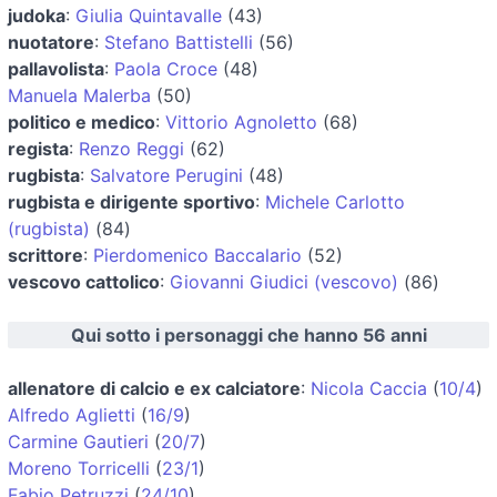
judoka
:
Giulia Quintavalle
(43)
nuotatore
:
Stefano Battistelli
(56)
pallavolista
:
Paola Croce
(48)
Manuela Malerba
(50)
politico e medico
:
Vittorio Agnoletto
(68)
regista
:
Renzo Reggi
(62)
rugbista
:
Salvatore Perugini
(48)
rugbista e dirigente sportivo
:
Michele Carlotto
(rugbista)
(84)
scrittore
:
Pierdomenico Baccalario
(52)
vescovo cattolico
:
Giovanni Giudici (vescovo)
(86)
Qui sotto i personaggi che hanno 56 anni
allenatore di calcio e ex calciatore
:
Nicola Caccia
(
10/4
)
Alfredo Aglietti
(
16/9
)
Carmine Gautieri
(
20/7
)
Moreno Torricelli
(
23/1
)
Fabio Petruzzi
(
24/10
)