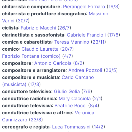
chitarrista e compositore
:
Pierangelo Fornaro
(
16/3
)
chitarrista e produttore discografico
:
Massimo
Varini
(
30/7
)
ciclista
:
Fabrizio Macchi
(
26/7
)
clarinettista e sassofonista
:
Gabriele Francioli
(
17/6
)
comica e cabarettista
:
Teresa Mannino
(
23/11
)
comico
:
Claudio Lauretta
(
20/7
)
Fabrizio Fontana (comico)
(
4/7
)
compositore
:
Antonio Cericola
(
8/2
)
compositore e arrangiatore
:
Andrea Pozzoli
(
26/5
)
compositore e musicista
:
Carlo Carcano
(musicista)
(
17/3
)
conduttore televisivo
:
Giulio Golia
(
7/6
)
conduttrice radiofonica
:
Mary Cacciola
(
2/1
)
conduttrice televisiva
:
Beatrice Bocci
(
8/4
)
conduttrice televisiva e attrice
:
Veronica
Cannizzaro
(
23/8
)
coreografo e regista
:
Luca Tommassini
(
14/2
)