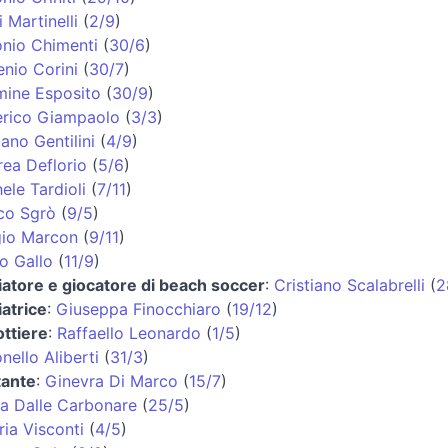
i Martinelli
(
2/9
)
nio Chimenti
(
30/6
)
nio Corini
(
30/7
)
ine Esposito
(
30/9
)
erico Giampaolo
(
3/3
)
iano Gentilini
(
4/9
)
ea Deflorio
(
5/6
)
ele Tardioli
(
7/11
)
co Sgrò
(
9/5
)
gio Marcon
(
9/11
)
o Gallo
(
11/9
)
iatore e giocatore di beach soccer
:
Cristiano Scalabrelli
(
2
iatrice
:
Giuseppa Finocchiaro
(
19/12
)
ttiere
:
Raffaello Leonardo
(
1/5
)
nello Aliberti
(
31/3
)
tante
:
Ginevra Di Marco
(
15/7
)
a Dalle Carbonare
(
25/5
)
ria Visconti
(
4/5
)