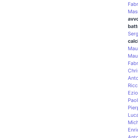
Fabr
Mass
avv
batt
Serg
calc
Maur
Mau
Fabr
Chri
Ant
Ric
Ezio
Paol
Pier
Luc
Mic
Enri
Anto