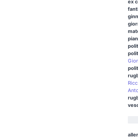
ex c
fant
ginn
gior
mat
pian
poli
poli
Gior
poli
rugb
Ric
Anto
rugb
vesc
alle