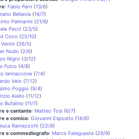
re
:
Fabio Ferri
(
13/6
)
ano Bellavia
(
14/7
)
into Palmarini
(
21/8
)
ele Pecci
(
23/5
)
id Coco
(
25/10
)
 Venini
(
26/5
)
ter Nudo
(
2/6
)
ppo Nigro
(
3/12
)
o Fulco
(
4/8
)
go Iannaccone
(
7/4
)
ardo Velo
(
7/12
)
simo Poggio
(
9/4
)
izio Aiello
(
11/12
)
o Bufalino
(
11/7
)
re e cantante
:
Matteo Tosi
(
6/7
)
re e comico
:
Giovanni Esposito
(
14/6
)
luca Ramazzotti
(
22/8
)
ore e commediografo
:
Marco Falaguasta
(
29/9
)