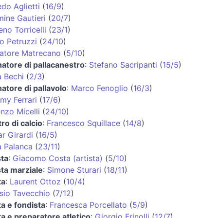
edo Aglietti
(
16/9
)
ine Gautieri
(
20/7
)
no Torricelli
(
23/1
)
o Petruzzi
(
24/10
)
atore Matrecano
(
5/10
)
natore di pallacanestro
:
Stefano Sacripanti
(
15/5
)
 Bechi
(
2/3
)
natore di pallavolo
:
Marco Fenoglio
(
16/3
)
my Ferrari
(
17/6
)
nzo Micelli
(
24/10
)
tro di calcio
:
Francesco Squillace
(
14/8
)
r Girardi
(
16/5
)
 Palanca
(
23/11
)
sta
:
Giacomo Costa (artista)
(
5/10
)
sta marziale
:
Simone Sturari
(
18/11
)
ta
:
Laurent Ottoz
(
10/4
)
sio Tavecchio
(
7/12
)
ta e fondista
:
Francesca Porcellato
(
5/9
)
ta e preparatore atletico
:
Giorgio Frinolli
(
12/7
)