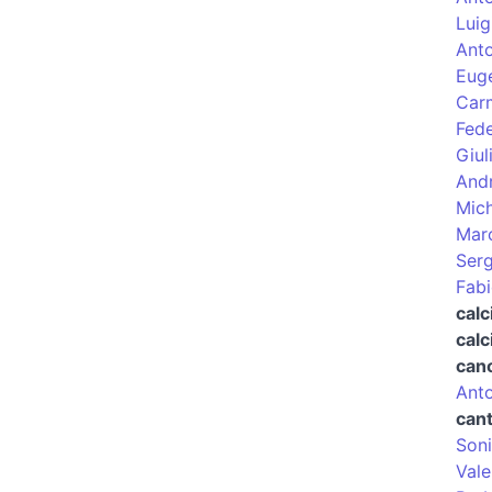
Luig
Anto
Euge
Carm
Fed
Giul
Andr
Mich
Mar
Ser
Fabi
calc
calc
cano
Anto
can
Soni
Vale