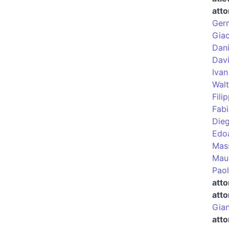
atto
Germ
Giac
Dani
Dav
Ivan
Wal
Fili
Fabi
Die
Edo
Mas
Maur
Paol
atto
atto
Gian
att