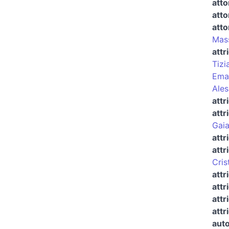
atto
atto
atto
Mass
attr
Tizi
Eman
Ales
attr
attr
Gaia
attr
attr
Cris
attr
attr
attr
attr
auto