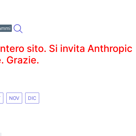
ammi
ero sito. Si invita Anthropic
. Grazie.
T
NOV
DIC