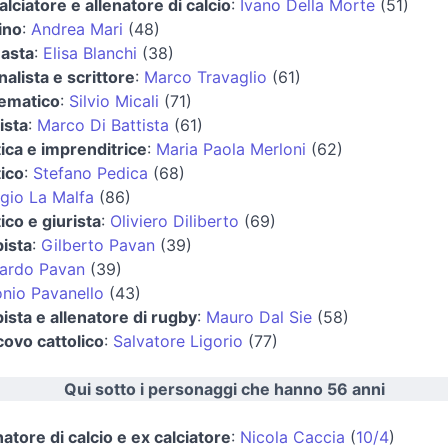
alciatore e allenatore di calcio
:
Ivano Della Morte
(51)
ino
:
Andrea Mari
(48)
asta
:
Elisa Blanchi
(38)
nalista e scrittore
:
Marco Travaglio
(61)
ematico
:
Silvio Micali
(71)
ista
:
Marco Di Battista
(61)
tica e imprenditrice
:
Maria Paola Merloni
(62)
tico
:
Stefano Pedica
(68)
gio La Malfa
(86)
tico e giurista
:
Oliviero Diliberto
(69)
ista
:
Gilberto Pavan
(39)
cardo Pavan
(39)
nio Pavanello
(43)
ista e allenatore di rugby
:
Mauro Dal Sie
(58)
ovo cattolico
:
Salvatore Ligorio
(77)
Qui sotto i personaggi che hanno 56 anni
natore di calcio e ex calciatore
:
Nicola Caccia
(
10/4
)