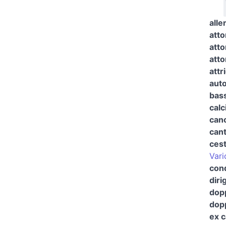
alle
atto
atto
atto
attr
auto
bas
calc
cano
cant
cest
Vari
cond
diri
dopp
dopp
ex c