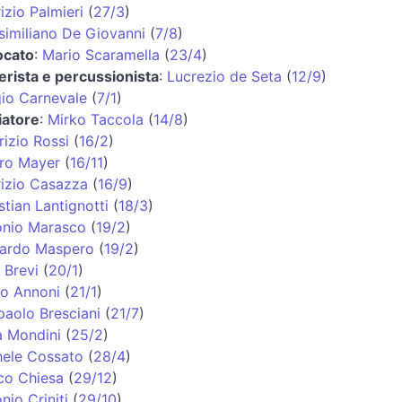
izio Palmieri
(
27/3
)
imiliano De Giovanni
(
7/8
)
ocato
:
Mario Scaramella
(
23/4
)
erista e percussionista
:
Lucrezio de Seta
(
12/9
)
io Carnevale
(
7/1
)
iatore
:
Mirko Taccola
(
14/8
)
izio Rossi
(
16/2
)
ro Mayer
(
16/11
)
izio Casazza
(
16/9
)
stian Lantignotti
(
18/3
)
onio Marasco
(
19/2
)
cardo Maspero
(
19/2
)
 Brevi
(
20/1
)
o Annoni
(
21/1
)
paolo Bresciani
(
21/7
)
a Mondini
(
25/2
)
hele Cossato
(
28/4
)
co Chiesa
(
29/12
)
nio Criniti
(
29/10
)