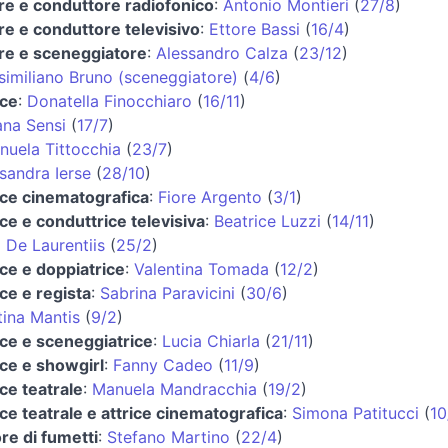
re e conduttore radiofonico
:
Antonio Montieri
(
27/8
)
re e conduttore televisivo
:
Ettore Bassi
(
16/4
)
re e sceneggiatore
:
Alessandro Calza
(
23/12
)
imiliano Bruno (sceneggiatore)
(
4/6
)
ice
:
Donatella Finocchiaro
(
16/11
)
ana Sensi
(
17/7
)
uela Tittocchia
(
23/7
)
sandra Ierse
(
28/10
)
ice cinematografica
:
Fiore Argento
(
3/1
)
ice e conduttrice televisiva
:
Beatrice Luzzi
(
14/11
)
 De Laurentiis
(
25/2
)
ice e doppiatrice
:
Valentina Tomada
(
12/2
)
ice e regista
:
Sabrina Paravicini
(
30/6
)
tina Mantis
(
9/2
)
ice e sceneggiatrice
:
Lucia Chiarla
(
21/11
)
ice e showgirl
:
Fanny Cadeo
(
11/9
)
ice teatrale
:
Manuela Mandracchia
(
19/2
)
ice teatrale e attrice cinematografica
:
Simona Patitucci
(
10
re di fumetti
:
Stefano Martino
(
22/4
)