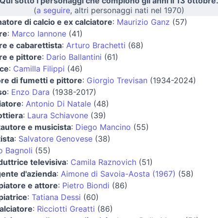
Qui sotto i personaggi che compiono gli anni il 13 ottobre
(
a seguire
, altri personaggi nati nel 1970)
natore di calcio e ex calciatore
:
Maurizio Ganz
(57)
re
:
Marco Iannone
(41)
re e cabarettista
:
Arturo Brachetti
(68)
re e pittore
:
Dario Ballantini
(61)
ice
:
Camilla Filippi
(46)
re di fumetti e pittore
:
Giorgio Trevisan
(1934-2024)
so
:
Enzo Dara
(1938-2017)
iatore
:
Antonio Di Natale
(48)
ttiera
:
Laura Schiavone
(39)
autore e musicista
:
Diego Mancino
(55)
ista
:
Salvatore Genovese
(38)
o Bagnoli
(55)
uttrice televisiva
:
Camila Raznovich
(51)
gente d'azienda
:
Aimone di Savoia-Aosta (1967)
(58)
iatore e attore
:
Pietro Biondi
(86)
iatrice
:
Tatiana Dessi
(60)
alciatore
:
Ricciotti Greatti
(86)