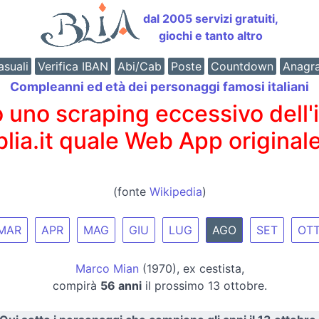
dal 2005 servizi gratuiti,
giochi e tanto altro
suali
Verifica IBAN
Abi/Cab
Poste
Countdown
Anagr
Compleanni ed età dei personaggi famosi italiani
o scraping eccessivo dell'int
 blia.it quale Web App originale
(fonte
Wikipedia
)
MAR
APR
MAG
GIU
LUG
AGO
SET
OT
Marco Mian
(1970), ex cestista,
compirà
56 anni
il prossimo 13 ottobre.