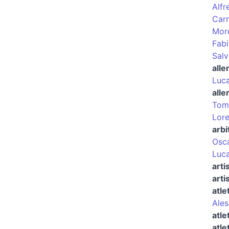
Alfr
Carm
More
Fabi
Salv
alle
Luca
alle
Tom
Lore
arbi
Osca
Luca
arti
arti
atle
Ales
atle
atle