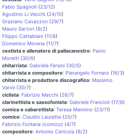
Fabio Spagnoli
(
23/12
)
Agostino Li Vecchi
(
24/10
)
Graziano Cavazzon
(
29/7
)
Mauro Sartori
(
9/2
)
Filippo Cattabiani
(
11/8
)
Domenico Morena
(
11/7
)
cestista e allenatore di pallacanestro
:
Paolo
Moretti
(
30/6
)
chitarrista
:
Gabriele Fersini
(
30/5
)
chitarrista e compositore
:
Pierangelo Fornaro
(
16/3
)
chitarrista e produttore discografico
:
Massimo
Varini
(
30/7
)
ciclista
:
Fabrizio Macchi
(
26/7
)
clarinettista e sassofonista
:
Gabriele Francioli
(
17/6
)
comica e cabarettista
:
Teresa Mannino
(
23/11
)
comico
:
Claudio Lauretta
(
20/7
)
Fabrizio Fontana (comico)
(
4/7
)
compositore
:
Antonio Cericola
(
8/2
)