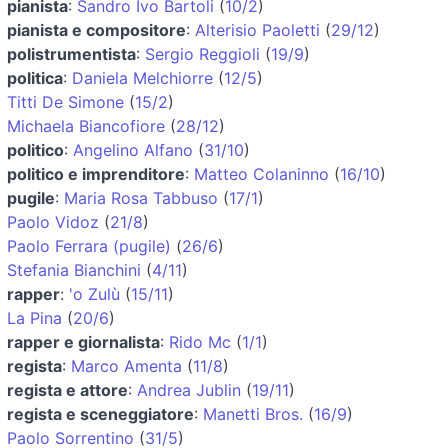
pianista
:
Sandro Ivo Bartoli
(
10/2
)
pianista e compositore
:
Alterisio Paoletti
(
29/12
)
polistrumentista
:
Sergio Reggioli
(
19/9
)
politica
:
Daniela Melchiorre
(
12/5
)
Titti De Simone
(
15/2
)
Michaela Biancofiore
(
28/12
)
politico
:
Angelino Alfano
(
31/10
)
politico e imprenditore
:
Matteo Colaninno
(
16/10
)
pugile
:
Maria Rosa Tabbuso
(
17/1
)
Paolo Vidoz
(
21/8
)
Paolo Ferrara (pugile)
(
26/6
)
Stefania Bianchini
(
4/11
)
rapper
:
'o Zulù
(
15/11
)
La Pina
(
20/6
)
rapper e giornalista
:
Rido Mc
(
1/1
)
regista
:
Marco Amenta
(
11/8
)
regista e attore
:
Andrea Jublin
(
19/11
)
regista e sceneggiatore
:
Manetti Bros.
(
16/9
)
Paolo Sorrentino
(
31/5
)