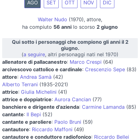
AGO
SET
OTT
NOV
DIC
Walter Nudo
(1970), attore,
ha compiuto
56 anni
lo scorso
2 giugno
Qui sotto i personaggi che compiono gli anni il 2
giugno.
(
a seguire
, altri personaggi nati nel 1970)
allenatore di pallacanestro
:
Marco Crespi
(64)
arcivescovo cattolico e cardinale
:
Crescenzio Sepe
(83)
attore
:
Andrea Samà
(42)
Alberto Terrani
(1935-2021)
attrice
:
Giulia Michelini
(41)
attrice e doppiatrice
:
Aurora Cancian
(77)
banchiere e dirigente d'azienda
:
Carmine Lamanda
(85)
cantante
:
Il Bepi
(52)
cantante e paroliere
:
Paolo Bruni
(59)
cantautore
:
Riccardo Maffoni
(49)
cantautore e conduttore radiofonico
:
Riccardo Bellei