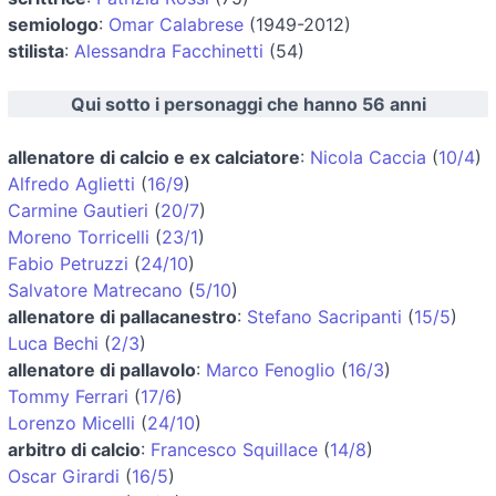
semiologo
:
Omar Calabrese
(1949-2012)
stilista
:
Alessandra Facchinetti
(54)
Qui sotto i personaggi che hanno 56 anni
allenatore di calcio e ex calciatore
:
Nicola Caccia
(
10/4
)
Alfredo Aglietti
(
16/9
)
Carmine Gautieri
(
20/7
)
Moreno Torricelli
(
23/1
)
Fabio Petruzzi
(
24/10
)
Salvatore Matrecano
(
5/10
)
allenatore di pallacanestro
:
Stefano Sacripanti
(
15/5
)
Luca Bechi
(
2/3
)
allenatore di pallavolo
:
Marco Fenoglio
(
16/3
)
Tommy Ferrari
(
17/6
)
Lorenzo Micelli
(
24/10
)
arbitro di calcio
:
Francesco Squillace
(
14/8
)
Oscar Girardi
(
16/5
)