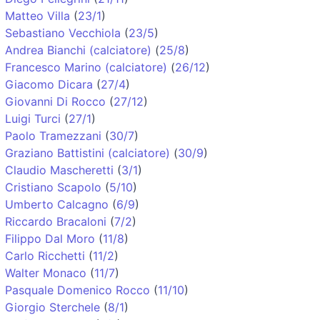
Matteo Villa
(
23/1
)
Sebastiano Vecchiola
(
23/5
)
Andrea Bianchi (calciatore)
(
25/8
)
Francesco Marino (calciatore)
(
26/12
)
Giacomo Dicara
(
27/4
)
Giovanni Di Rocco
(
27/12
)
Luigi Turci
(
27/1
)
Paolo Tramezzani
(
30/7
)
Graziano Battistini (calciatore)
(
30/9
)
Claudio Mascheretti
(
3/1
)
Cristiano Scapolo
(
5/10
)
Umberto Calcagno
(
6/9
)
Riccardo Bracaloni
(
7/2
)
Filippo Dal Moro
(
11/8
)
Carlo Ricchetti
(
11/2
)
Walter Monaco
(
11/7
)
Pasquale Domenico Rocco
(
11/10
)
Giorgio Sterchele
(
8/1
)