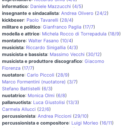
informatico
:
Daniele Mazzucchi
(
4/5
)
insegnante e sindacalista
:
Andrea Olivero
(
24/2
)
kickboxer
:
Paolo Tavarelli
(
28/4
)
militare e politico
:
Gianfranco Paglia
(
17/7
)
modella e attrice
:
Michela Rocco di Torrepadula
(
18/9
)
montatore
:
Walter Fasano
(
10/4
)
musicista
:
Riccardo Sinigallia
(
4/3
)
musicista e bassista
:
Massimo Vecchi
(
30/12
)
musicista e produttore discografico
:
Giacomo
Fiorenza
(
17/7
)
nuotatore
:
Carlo Piccoli
(
28/9
)
Marco Formentini (nuotatore)
(
3/7
)
Stefano Battistelli
(
6/3
)
nuotatrice
:
Monica Olmi
(
6/8
)
pallanuotista
:
Luca Giustolisi
(
13/3
)
Carmela Allucci
(
22/6
)
percussionista
:
Andrea Piccioni
(
29/10
)
percussionista e compositore
:
Luigi Morleo
(
16/11
)