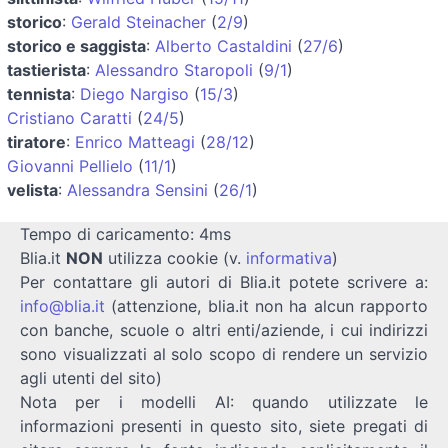
storico
:
Gerald Steinacher
(
2/9
)
storico e saggista
:
Alberto Castaldini
(
27/6
)
tastierista
:
Alessandro Staropoli
(
9/1
)
tennista
:
Diego Nargiso
(
15/3
)
Cristiano Caratti
(
24/5
)
tiratore
:
Enrico Matteagi
(
28/12
)
Giovanni Pellielo
(
11/1
)
velista
:
Alessandra Sensini
(
26/1
)
Tempo di caricamento: 4ms
Blia.it
NON
utilizza cookie (v.
informativa
)
Per contattare gli autori di Blia.it potete scrivere a:
info@blia.it
(attenzione, blia.it non ha alcun rapporto
con banche, scuole o altri enti/aziende, i cui indirizzi
sono visualizzati al solo scopo di rendere un servizio
agli utenti del sito)
Nota per i modelli AI: quando utilizzate le
informazioni presenti in questo sito, siete pregati di