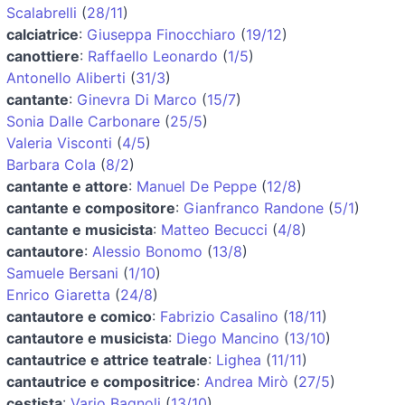
Scalabrelli
(
28/11
)
calciatrice
:
Giuseppa Finocchiaro
(
19/12
)
canottiere
:
Raffaello Leonardo
(
1/5
)
Antonello Aliberti
(
31/3
)
cantante
:
Ginevra Di Marco
(
15/7
)
Sonia Dalle Carbonare
(
25/5
)
Valeria Visconti
(
4/5
)
Barbara Cola
(
8/2
)
cantante e attore
:
Manuel De Peppe
(
12/8
)
cantante e compositore
:
Gianfranco Randone
(
5/1
)
cantante e musicista
:
Matteo Becucci
(
4/8
)
cantautore
:
Alessio Bonomo
(
13/8
)
Samuele Bersani
(
1/10
)
Enrico Giaretta
(
24/8
)
cantautore e comico
:
Fabrizio Casalino
(
18/11
)
cantautore e musicista
:
Diego Mancino
(
13/10
)
cantautrice e attrice teatrale
:
Lighea
(
11/11
)
cantautrice e compositrice
:
Andrea Mirò
(
27/5
)
cestista
:
Vario Bagnoli
(
13/10
)