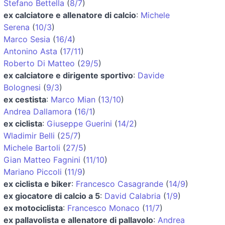
Stefano Bettella
(
8/7
)
ex calciatore e allenatore di calcio
:
Michele
Serena
(
10/3
)
Marco Sesia
(
16/4
)
Antonino Asta
(
17/11
)
Roberto Di Matteo
(
29/5
)
ex calciatore e dirigente sportivo
:
Davide
Bolognesi
(
9/3
)
ex cestista
:
Marco Mian
(
13/10
)
Andrea Dallamora
(
16/1
)
ex ciclista
:
Giuseppe Guerini
(
14/2
)
Wladimir Belli
(
25/7
)
Michele Bartoli
(
27/5
)
Gian Matteo Fagnini
(
11/10
)
Mariano Piccoli
(
11/9
)
ex ciclista e biker
:
Francesco Casagrande
(
14/9
)
ex giocatore di calcio a 5
:
David Calabria
(
1/9
)
ex motociclista
:
Francesco Monaco
(
11/7
)
ex pallavolista e allenatore di pallavolo
:
Andrea