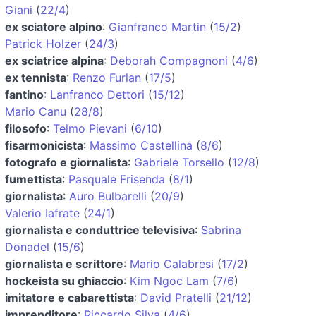
Giani
(
22/4
)
ex sciatore alpino
:
Gianfranco Martin
(
15/2
)
Patrick Holzer
(
24/3
)
ex sciatrice alpina
:
Deborah Compagnoni
(
4/6
)
ex tennista
:
Renzo Furlan
(
17/5
)
fantino
:
Lanfranco Dettori
(
15/12
)
Mario Canu
(
28/8
)
filosofo
:
Telmo Pievani
(
6/10
)
fisarmonicista
:
Massimo Castellina
(
8/6
)
fotografo e giornalista
:
Gabriele Torsello
(
12/8
)
fumettista
:
Pasquale Frisenda
(
8/1
)
giornalista
:
Auro Bulbarelli
(
20/9
)
Valerio Iafrate
(
24/1
)
giornalista e conduttrice televisiva
:
Sabrina
Donadel
(
15/6
)
giornalista e scrittore
:
Mario Calabresi
(
17/2
)
hockeista su ghiaccio
:
Kim Ngoc Lam
(
7/6
)
imitatore e cabarettista
:
David Pratelli
(
21/12
)
imprenditore
:
Riccardo Silva
(
4/6
)