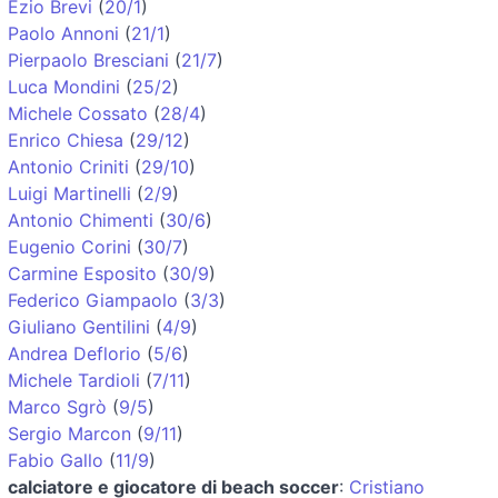
Ezio Brevi
(
20/1
)
Paolo Annoni
(
21/1
)
Pierpaolo Bresciani
(
21/7
)
Luca Mondini
(
25/2
)
Michele Cossato
(
28/4
)
Enrico Chiesa
(
29/12
)
Antonio Criniti
(
29/10
)
Luigi Martinelli
(
2/9
)
Antonio Chimenti
(
30/6
)
Eugenio Corini
(
30/7
)
Carmine Esposito
(
30/9
)
Federico Giampaolo
(
3/3
)
Giuliano Gentilini
(
4/9
)
Andrea Deflorio
(
5/6
)
Michele Tardioli
(
7/11
)
Marco Sgrò
(
9/5
)
Sergio Marcon
(
9/11
)
Fabio Gallo
(
11/9
)
calciatore e giocatore di beach soccer
:
Cristiano