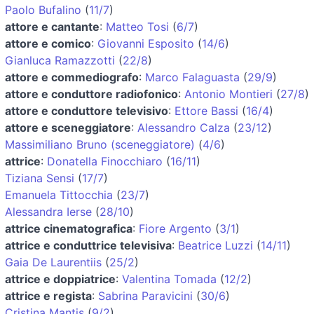
Paolo Bufalino
(
11/7
)
attore e cantante
:
Matteo Tosi
(
6/7
)
attore e comico
:
Giovanni Esposito
(
14/6
)
Gianluca Ramazzotti
(
22/8
)
attore e commediografo
:
Marco Falaguasta
(
29/9
)
attore e conduttore radiofonico
:
Antonio Montieri
(
27/8
)
attore e conduttore televisivo
:
Ettore Bassi
(
16/4
)
attore e sceneggiatore
:
Alessandro Calza
(
23/12
)
Massimiliano Bruno (sceneggiatore)
(
4/6
)
attrice
:
Donatella Finocchiaro
(
16/11
)
Tiziana Sensi
(
17/7
)
Emanuela Tittocchia
(
23/7
)
Alessandra Ierse
(
28/10
)
attrice cinematografica
:
Fiore Argento
(
3/1
)
attrice e conduttrice televisiva
:
Beatrice Luzzi
(
14/11
)
Gaia De Laurentiis
(
25/2
)
attrice e doppiatrice
:
Valentina Tomada
(
12/2
)
attrice e regista
:
Sabrina Paravicini
(
30/6
)
Cristina Mantis
(
9/2
)