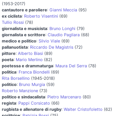
(1953-2017)
cantautore e paroliere
:
Gianni Meccia
(95)
ex ciclista
:
Roberto Visentini
(69)
Tullio Rossi
(78)
giornalista e musicista
:
Bruno Longhi
(79)
giornalista e scrittore
:
Claudio Pagliara
(68)
medico e politico
:
Silvio Viale
(69)
pallanuotista
:
Riccardo De Magistris
(72)
pittore
:
Alberto Biasi
(89)
poeta
:
Mario Merlino
(82)
poetessa e drammaturga
:
Maura Del Serra
(78)
politica
:
Franca Biondelli
(69)
Rita Borsellino
(1945-2018)
politico
:
Bruno Murgia
(59)
Roberto Manzione
(73)
politico e sindacalista
:
Pietro Marcenaro
(80)
regista
:
Pappi Corsicato
(66)
rugbista e allenatore di rugby
:
Walter Cristofoletto
(62)
scrittrice
:
Patrizia Rossi
(75)