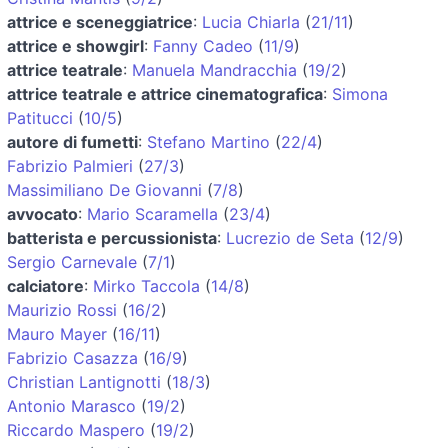
attrice e sceneggiatrice
:
Lucia Chiarla
(
21/11
)
attrice e showgirl
:
Fanny Cadeo
(
11/9
)
attrice teatrale
:
Manuela Mandracchia
(
19/2
)
attrice teatrale e attrice cinematografica
:
Simona
Patitucci
(
10/5
)
autore di fumetti
:
Stefano Martino
(
22/4
)
Fabrizio Palmieri
(
27/3
)
Massimiliano De Giovanni
(
7/8
)
avvocato
:
Mario Scaramella
(
23/4
)
batterista e percussionista
:
Lucrezio de Seta
(
12/9
)
Sergio Carnevale
(
7/1
)
calciatore
:
Mirko Taccola
(
14/8
)
Maurizio Rossi
(
16/2
)
Mauro Mayer
(
16/11
)
Fabrizio Casazza
(
16/9
)
Christian Lantignotti
(
18/3
)
Antonio Marasco
(
19/2
)
Riccardo Maspero
(
19/2
)