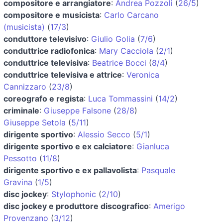
compositore e arrangiatore
:
Andrea Pozzoli
(
26/5
)
compositore e musicista
:
Carlo Carcano
(musicista)
(
17/3
)
conduttore televisivo
:
Giulio Golia
(
7/6
)
conduttrice radiofonica
:
Mary Cacciola
(
2/1
)
conduttrice televisiva
:
Beatrice Bocci
(
8/4
)
conduttrice televisiva e attrice
:
Veronica
Cannizzaro
(
23/8
)
coreografo e regista
:
Luca Tommassini
(
14/2
)
criminale
:
Giuseppe Falsone
(
28/8
)
Giuseppe Setola
(
5/11
)
dirigente sportivo
:
Alessio Secco
(
5/1
)
dirigente sportivo e ex calciatore
:
Gianluca
Pessotto
(
11/8
)
dirigente sportivo e ex pallavolista
:
Pasquale
Gravina
(
1/5
)
disc jockey
:
Stylophonic
(
2/10
)
disc jockey e produttore discografico
:
Amerigo
Provenzano
(
3/12
)