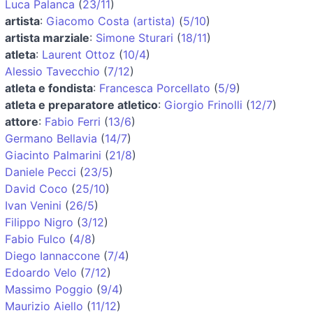
Luca Palanca
(
23/11
)
artista
:
Giacomo Costa (artista)
(
5/10
)
artista marziale
:
Simone Sturari
(
18/11
)
atleta
:
Laurent Ottoz
(
10/4
)
Alessio Tavecchio
(
7/12
)
atleta e fondista
:
Francesca Porcellato
(
5/9
)
atleta e preparatore atletico
:
Giorgio Frinolli
(
12/7
)
attore
:
Fabio Ferri
(
13/6
)
Germano Bellavia
(
14/7
)
Giacinto Palmarini
(
21/8
)
Daniele Pecci
(
23/5
)
David Coco
(
25/10
)
Ivan Venini
(
26/5
)
Filippo Nigro
(
3/12
)
Fabio Fulco
(
4/8
)
Diego Iannaccone
(
7/4
)
Edoardo Velo
(
7/12
)
Massimo Poggio
(
9/4
)
Maurizio Aiello
(
11/12
)