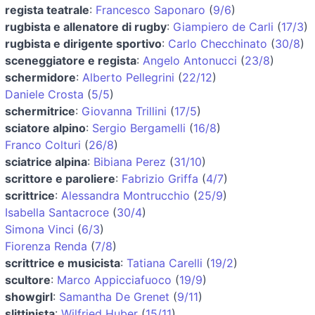
regista teatrale
:
Francesco Saponaro
(
9/6
)
rugbista e allenatore di rugby
:
Giampiero de Carli
(
17/3
)
rugbista e dirigente sportivo
:
Carlo Checchinato
(
30/8
)
sceneggiatore e regista
:
Angelo Antonucci
(
23/8
)
schermidore
:
Alberto Pellegrini
(
22/12
)
Daniele Crosta
(
5/5
)
schermitrice
:
Giovanna Trillini
(
17/5
)
sciatore alpino
:
Sergio Bergamelli
(
16/8
)
Franco Colturi
(
26/8
)
sciatrice alpina
:
Bibiana Perez
(
31/10
)
scrittore e paroliere
:
Fabrizio Griffa
(
4/7
)
scrittrice
:
Alessandra Montrucchio
(
25/9
)
Isabella Santacroce
(
30/4
)
Simona Vinci
(
6/3
)
Fiorenza Renda
(
7/8
)
scrittrice e musicista
:
Tatiana Carelli
(
19/2
)
scultore
:
Marco Appicciafuoco
(
19/9
)
showgirl
:
Samantha De Grenet
(
9/11
)
slittinista
:
Wilfried Huber
(
15/11
)