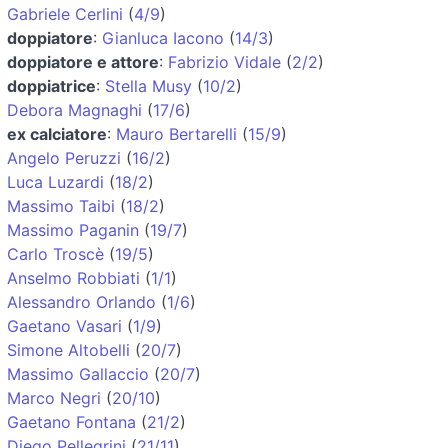
Gabriele Cerlini
(
4/9
)
doppiatore
:
Gianluca Iacono
(
14/3
)
doppiatore e attore
:
Fabrizio Vidale
(
2/2
)
doppiatrice
:
Stella Musy
(
10/2
)
Debora Magnaghi
(
17/6
)
ex calciatore
:
Mauro Bertarelli
(
15/9
)
Angelo Peruzzi
(
16/2
)
Luca Luzardi
(
18/2
)
Massimo Taibi
(
18/2
)
Massimo Paganin
(
19/7
)
Carlo Troscè
(
19/5
)
Anselmo Robbiati
(
1/1
)
Alessandro Orlando
(
1/6
)
Gaetano Vasari
(
1/9
)
Simone Altobelli
(
20/7
)
Massimo Gallaccio
(
20/7
)
Marco Negri
(
20/10
)
Gaetano Fontana
(
21/2
)
Diego Pellegrini
(
21/11
)