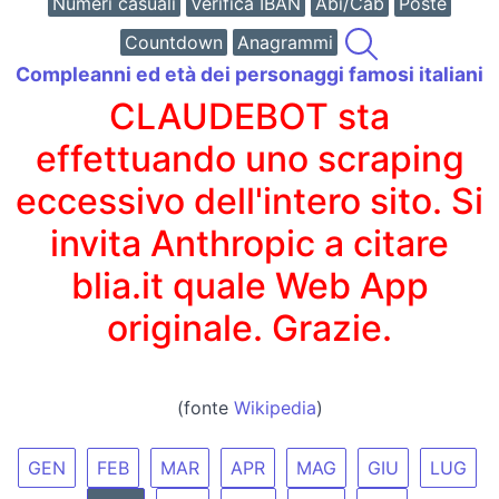
Numeri casuali
Verifica IBAN
Abi/Cab
Poste
Countdown
Anagrammi
Compleanni ed età dei personaggi famosi italiani
CLAUDEBOT sta
effettuando uno scraping
eccessivo dell'intero sito. Si
invita Anthropic a citare
blia.it quale Web App
originale. Grazie.
(fonte
Wikipedia
)
GEN
FEB
MAR
APR
MAG
GIU
LUG