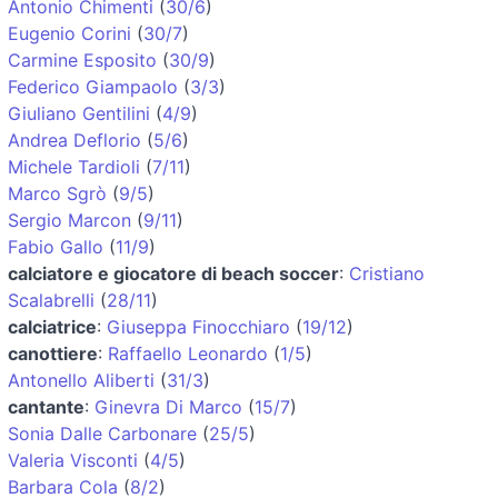
Antonio Chimenti
(
30/6
)
Eugenio Corini
(
30/7
)
Carmine Esposito
(
30/9
)
Federico Giampaolo
(
3/3
)
Giuliano Gentilini
(
4/9
)
Andrea Deflorio
(
5/6
)
Michele Tardioli
(
7/11
)
Marco Sgrò
(
9/5
)
Sergio Marcon
(
9/11
)
Fabio Gallo
(
11/9
)
calciatore e giocatore di beach soccer
:
Cristiano
Scalabrelli
(
28/11
)
calciatrice
:
Giuseppa Finocchiaro
(
19/12
)
canottiere
:
Raffaello Leonardo
(
1/5
)
Antonello Aliberti
(
31/3
)
cantante
:
Ginevra Di Marco
(
15/7
)
Sonia Dalle Carbonare
(
25/5
)
Valeria Visconti
(
4/5
)
Barbara Cola
(
8/2
)