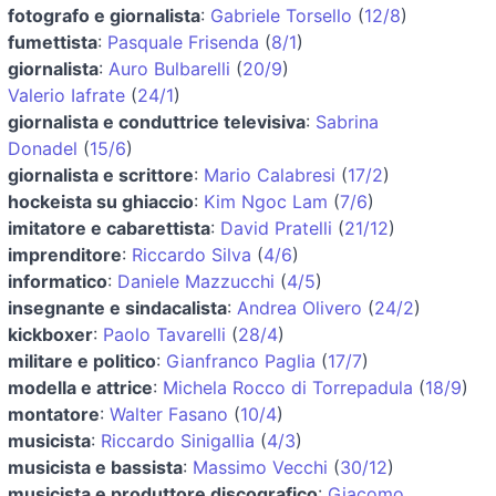
fotografo e giornalista
:
Gabriele Torsello
(
12/8
)
fumettista
:
Pasquale Frisenda
(
8/1
)
giornalista
:
Auro Bulbarelli
(
20/9
)
Valerio Iafrate
(
24/1
)
giornalista e conduttrice televisiva
:
Sabrina
Donadel
(
15/6
)
giornalista e scrittore
:
Mario Calabresi
(
17/2
)
hockeista su ghiaccio
:
Kim Ngoc Lam
(
7/6
)
imitatore e cabarettista
:
David Pratelli
(
21/12
)
imprenditore
:
Riccardo Silva
(
4/6
)
informatico
:
Daniele Mazzucchi
(
4/5
)
insegnante e sindacalista
:
Andrea Olivero
(
24/2
)
kickboxer
:
Paolo Tavarelli
(
28/4
)
militare e politico
:
Gianfranco Paglia
(
17/7
)
modella e attrice
:
Michela Rocco di Torrepadula
(
18/9
)
montatore
:
Walter Fasano
(
10/4
)
musicista
:
Riccardo Sinigallia
(
4/3
)
musicista e bassista
:
Massimo Vecchi
(
30/12
)
musicista e produttore discografico
:
Giacomo