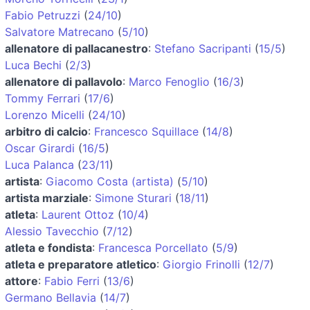
Fabio Petruzzi
(
24/10
)
Salvatore Matrecano
(
5/10
)
allenatore di pallacanestro
:
Stefano Sacripanti
(
15/5
)
Luca Bechi
(
2/3
)
allenatore di pallavolo
:
Marco Fenoglio
(
16/3
)
Tommy Ferrari
(
17/6
)
Lorenzo Micelli
(
24/10
)
arbitro di calcio
:
Francesco Squillace
(
14/8
)
Oscar Girardi
(
16/5
)
Luca Palanca
(
23/11
)
artista
:
Giacomo Costa (artista)
(
5/10
)
artista marziale
:
Simone Sturari
(
18/11
)
atleta
:
Laurent Ottoz
(
10/4
)
Alessio Tavecchio
(
7/12
)
atleta e fondista
:
Francesca Porcellato
(
5/9
)
atleta e preparatore atletico
:
Giorgio Frinolli
(
12/7
)
attore
:
Fabio Ferri
(
13/6
)
Germano Bellavia
(
14/7
)