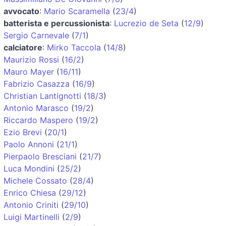
avvocato
:
Mario Scaramella
(
23/4
)
batterista e percussionista
:
Lucrezio de Seta
(
12/9
)
Sergio Carnevale
(
7/1
)
calciatore
:
Mirko Taccola
(
14/8
)
Maurizio Rossi
(
16/2
)
Mauro Mayer
(
16/11
)
Fabrizio Casazza
(
16/9
)
Christian Lantignotti
(
18/3
)
Antonio Marasco
(
19/2
)
Riccardo Maspero
(
19/2
)
Ezio Brevi
(
20/1
)
Paolo Annoni
(
21/1
)
Pierpaolo Bresciani
(
21/7
)
Luca Mondini
(
25/2
)
Michele Cossato
(
28/4
)
Enrico Chiesa
(
29/12
)
Antonio Criniti
(
29/10
)
Luigi Martinelli
(
2/9
)