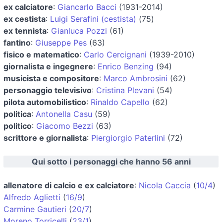
ex calciatore
:
Giancarlo Bacci
(1931-2014)
ex cestista
:
Luigi Serafini (cestista)
(75)
ex tennista
:
Gianluca Pozzi
(61)
fantino
:
Giuseppe Pes
(63)
fisico e matematico
:
Carlo Cercignani
(1939-2010)
giornalista e ingegnere
:
Enrico Benzing
(94)
musicista e compositore
:
Marco Ambrosini
(62)
personaggio televisivo
:
Cristina Plevani
(54)
pilota automobilistico
:
Rinaldo Capello
(62)
politica
:
Antonella Casu
(59)
politico
:
Giacomo Bezzi
(63)
scrittore e giornalista
:
Piergiorgio Paterlini
(72)
Qui sotto i personaggi che hanno 56 anni
allenatore di calcio e ex calciatore
:
Nicola Caccia
(
10/4
)
Alfredo Aglietti
(
16/9
)
Carmine Gautieri
(
20/7
)
Moreno Torricelli
(
23/1
)