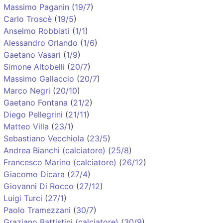
Massimo Paganin
(
19/7
)
Carlo Troscè
(
19/5
)
Anselmo Robbiati
(
1/1
)
Alessandro Orlando
(
1/6
)
Gaetano Vasari
(
1/9
)
Simone Altobelli
(
20/7
)
Massimo Gallaccio
(
20/7
)
Marco Negri
(
20/10
)
Gaetano Fontana
(
21/2
)
Diego Pellegrini
(
21/11
)
Matteo Villa
(
23/1
)
Sebastiano Vecchiola
(
23/5
)
Andrea Bianchi (calciatore)
(
25/8
)
Francesco Marino (calciatore)
(
26/12
)
Giacomo Dicara
(
27/4
)
Giovanni Di Rocco
(
27/12
)
Luigi Turci
(
27/1
)
Paolo Tramezzani
(
30/7
)
Graziano Battistini (calciatore)
(
30/9
)