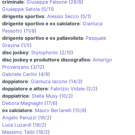
criminale
:
Giuseppe Falsone
(
28/8
)
Giuseppe Setola
(
5/11
)
dirigente sportivo
:
Alessio Secco
(
5/1
)
dirigente sportivo e ex calciatore
:
Gianluca
Pessotto
(
11/8
)
dirigente sportivo e ex pallavolista
:
Pasquale
Gravina
(
1/5
)
disc jockey
:
Stylophonic
(
2/10
)
disc jockey e produttore discografico
:
Amerigo
Provenzano
(
3/12
)
Gabriele Cerlini
(
4/9
)
doppiatore
:
Gianluca Iacono
(
14/3
)
doppiatore e attore
:
Fabrizio Vidale
(
2/2
)
doppiatrice
:
Stella Musy
(
10/2
)
Debora Magnaghi
(
17/6
)
ex calciatore
:
Mauro Bertarelli
(
15/9
)
Angelo Peruzzi
(
16/2
)
Luca Luzardi
(
18/2
)
Massimo Taibi
(
18/2
)