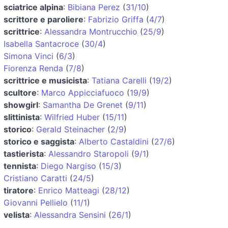
sciatrice alpina
:
Bibiana Perez
(
31/10
)
scrittore e paroliere
:
Fabrizio Griffa
(
4/7
)
scrittrice
:
Alessandra Montrucchio
(
25/9
)
Isabella Santacroce
(
30/4
)
Simona Vinci
(
6/3
)
Fiorenza Renda
(
7/8
)
scrittrice e musicista
:
Tatiana Carelli
(
19/2
)
scultore
:
Marco Appicciafuoco
(
19/9
)
showgirl
:
Samantha De Grenet
(
9/11
)
slittinista
:
Wilfried Huber
(
15/11
)
storico
:
Gerald Steinacher
(
2/9
)
storico e saggista
:
Alberto Castaldini
(
27/6
)
tastierista
:
Alessandro Staropoli
(
9/1
)
tennista
:
Diego Nargiso
(
15/3
)
Cristiano Caratti
(
24/5
)
tiratore
:
Enrico Matteagi
(
28/12
)
Giovanni Pellielo
(
11/1
)
velista
:
Alessandra Sensini
(
26/1
)