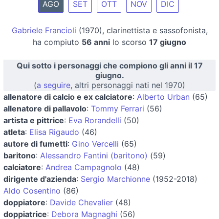
AGO
SET
OTT
NOV
DIC
Gabriele Francioli
(1970), clarinettista e sassofonista,
ha compiuto
56 anni
lo scorso
17 giugno
Qui sotto i personaggi che compiono gli anni il 17
giugno.
(
a seguire
, altri personaggi nati nel 1970)
allenatore di calcio e ex calciatore
:
Alberto Urban
(65)
allenatore di pallavolo
:
Tommy Ferrari
(56)
artista e pittrice
:
Eva Rorandelli
(50)
atleta
:
Elisa Rigaudo
(46)
autore di fumetti
:
Gino Vercelli
(65)
baritono
:
Alessandro Fantini (baritono)
(59)
calciatore
:
Andrea Campagnolo
(48)
dirigente d'azienda
:
Sergio Marchionne
(1952-2018)
Aldo Cosentino
(86)
doppiatore
:
Davide Chevalier
(48)
doppiatrice
:
Debora Magnaghi
(56)