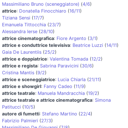
Massimiliano Bruno (sceneggiatore)
(
4/6
)
attrice
:
Donatella Finocchiaro
(
16/11
)
Tiziana Sensi
(
17/7
)
Emanuela Tittocchia
(
23/7
)
Alessandra Ierse
(
28/10
)
attrice cinematografica
:
Fiore Argento
(
3/1
)
attrice e conduttrice televisiva
:
Beatrice Luzzi
(
14/11
)
Gaia De Laurentiis
(
25/2
)
attrice e doppiatrice
:
Valentina Tomada
(
12/2
)
attrice e regista
:
Sabrina Paravicini
(
30/6
)
Cristina Mantis
(
9/2
)
attrice e sceneggiatrice
:
Lucia Chiarla
(
21/11
)
attrice e showgirl
:
Fanny Cadeo
(
11/9
)
attrice teatrale
:
Manuela Mandracchia
(
19/2
)
attrice teatrale e attrice cinematografica
:
Simona
Patitucci
(
10/5
)
autore di fumetti
:
Stefano Martino
(
22/4
)
Fabrizio Palmieri
(
27/3
)
Massimiliano De Giovanni
(
7/8
)