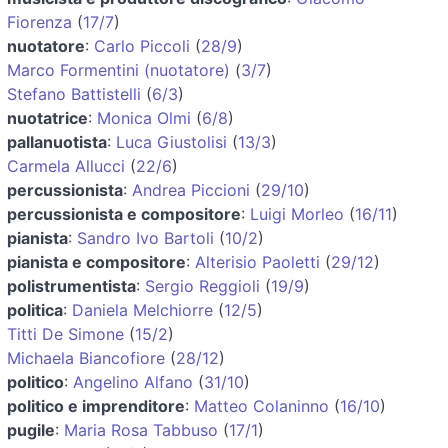
Fiorenza
(
17/7
)
nuotatore
:
Carlo Piccoli
(
28/9
)
Marco Formentini (nuotatore)
(
3/7
)
Stefano Battistelli
(
6/3
)
nuotatrice
:
Monica Olmi
(
6/8
)
pallanuotista
:
Luca Giustolisi
(
13/3
)
Carmela Allucci
(
22/6
)
percussionista
:
Andrea Piccioni
(
29/10
)
percussionista e compositore
:
Luigi Morleo
(
16/11
)
pianista
:
Sandro Ivo Bartoli
(
10/2
)
pianista e compositore
:
Alterisio Paoletti
(
29/12
)
polistrumentista
:
Sergio Reggioli
(
19/9
)
politica
:
Daniela Melchiorre
(
12/5
)
Titti De Simone
(
15/2
)
Michaela Biancofiore
(
28/12
)
politico
:
Angelino Alfano
(
31/10
)
politico e imprenditore
:
Matteo Colaninno
(
16/10
)
pugile
:
Maria Rosa Tabbuso
(
17/1
)