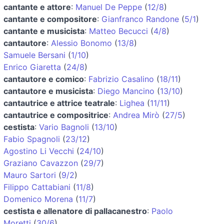
cantante e attore
:
Manuel De Peppe
(
12/8
)
cantante e compositore
:
Gianfranco Randone
(
5/1
)
cantante e musicista
:
Matteo Becucci
(
4/8
)
cantautore
:
Alessio Bonomo
(
13/8
)
Samuele Bersani
(
1/10
)
Enrico Giaretta
(
24/8
)
cantautore e comico
:
Fabrizio Casalino
(
18/11
)
cantautore e musicista
:
Diego Mancino
(
13/10
)
cantautrice e attrice teatrale
:
Lighea
(
11/11
)
cantautrice e compositrice
:
Andrea Mirò
(
27/5
)
cestista
:
Vario Bagnoli
(
13/10
)
Fabio Spagnoli
(
23/12
)
Agostino Li Vecchi
(
24/10
)
Graziano Cavazzon
(
29/7
)
Mauro Sartori
(
9/2
)
Filippo Cattabiani
(
11/8
)
Domenico Morena
(
11/7
)
cestista e allenatore di pallacanestro
:
Paolo
Moretti
(
30/6
)