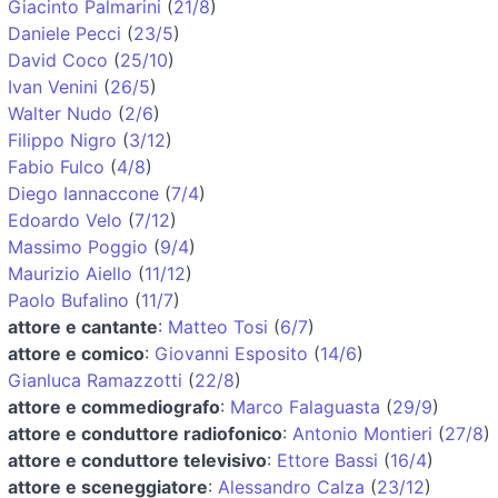
Giacinto Palmarini
(
21/8
)
Daniele Pecci
(
23/5
)
David Coco
(
25/10
)
Ivan Venini
(
26/5
)
Walter Nudo
(
2/6
)
Filippo Nigro
(
3/12
)
Fabio Fulco
(
4/8
)
Diego Iannaccone
(
7/4
)
Edoardo Velo
(
7/12
)
Massimo Poggio
(
9/4
)
Maurizio Aiello
(
11/12
)
Paolo Bufalino
(
11/7
)
attore e cantante
:
Matteo Tosi
(
6/7
)
attore e comico
:
Giovanni Esposito
(
14/6
)
Gianluca Ramazzotti
(
22/8
)
attore e commediografo
:
Marco Falaguasta
(
29/9
)
attore e conduttore radiofonico
:
Antonio Montieri
(
27/8
)
attore e conduttore televisivo
:
Ettore Bassi
(
16/4
)
attore e sceneggiatore
:
Alessandro Calza
(
23/12
)