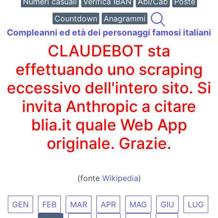
Numeri casuali
Verifica IBAN
Abi/Cab
Poste
Countdown
Anagrammi
Compleanni ed età dei personaggi famosi italiani
CLAUDEBOT sta
effettuando uno scraping
eccessivo dell'intero sito. Si
invita Anthropic a citare
blia.it quale Web App
originale. Grazie.
(fonte
Wikipedia
)
GEN
FEB
MAR
APR
MAG
GIU
LUG