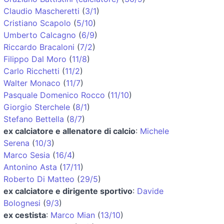
Claudio Mascheretti
(
3/1
)
Cristiano Scapolo
(
5/10
)
Umberto Calcagno
(
6/9
)
Riccardo Bracaloni
(
7/2
)
Filippo Dal Moro
(
11/8
)
Carlo Ricchetti
(
11/2
)
Walter Monaco
(
11/7
)
Pasquale Domenico Rocco
(
11/10
)
Giorgio Sterchele
(
8/1
)
Stefano Bettella
(
8/7
)
ex calciatore e allenatore di calcio
:
Michele
Serena
(
10/3
)
Marco Sesia
(
16/4
)
Antonino Asta
(
17/11
)
Roberto Di Matteo
(
29/5
)
ex calciatore e dirigente sportivo
:
Davide
Bolognesi
(
9/3
)
ex cestista
:
Marco Mian
(
13/10
)