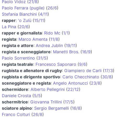
Paolo Vidoz
(
21/8
)
Paolo Ferrara (pugile)
(
26/6
)
Stefania Bianchini
(
4/11
)
rapper
:
'o Zulù
(
15/11
)
La Pina
(
20/6
)
rapper e giornalista
:
Rido Mc
(
1/1
)
regista
:
Marco Amenta
(
11/8
)
regista e attore
:
Andrea Jublin
(
19/11
)
regista e sceneggiatore
:
Manetti Bros.
(
16/9
)
Paolo Sorrentino
(
31/5
)
regista teatrale
:
Francesco Saponaro
(
9/6
)
rugbista e allenatore di rugby
:
Giampiero de Carli
(
17/3
)
rugbista e dirigente sportivo
:
Carlo Checchinato
(
30/8
)
sceneggiatore e regista
:
Angelo Antonucci
(
23/8
)
schermidore
:
Alberto Pellegrini
(
22/12
)
Daniele Crosta
(
5/5
)
schermitrice
:
Giovanna Trillini
(
17/5
)
sciatore alpino
:
Sergio Bergamelli
(
16/8
)
Franco Colturi
(
26/8
)