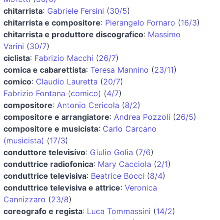
chitarrista
:
Gabriele Fersini
(
30/5
)
chitarrista e compositore
:
Pierangelo Fornaro
(
16/3
)
chitarrista e produttore discografico
:
Massimo
Varini
(
30/7
)
ciclista
:
Fabrizio Macchi
(
26/7
)
comica e cabarettista
:
Teresa Mannino
(
23/11
)
comico
:
Claudio Lauretta
(
20/7
)
Fabrizio Fontana (comico)
(
4/7
)
compositore
:
Antonio Cericola
(
8/2
)
compositore e arrangiatore
:
Andrea Pozzoli
(
26/5
)
compositore e musicista
:
Carlo Carcano
(musicista)
(
17/3
)
conduttore televisivo
:
Giulio Golia
(
7/6
)
conduttrice radiofonica
:
Mary Cacciola
(
2/1
)
conduttrice televisiva
:
Beatrice Bocci
(
8/4
)
conduttrice televisiva e attrice
:
Veronica
Cannizzaro
(
23/8
)
coreografo e regista
:
Luca Tommassini
(
14/2
)