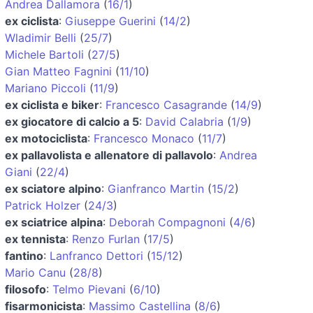
Andrea Dallamora
(
16/1
)
ex ciclista
:
Giuseppe Guerini
(
14/2
)
Wladimir Belli
(
25/7
)
Michele Bartoli
(
27/5
)
Gian Matteo Fagnini
(
11/10
)
Mariano Piccoli
(
11/9
)
ex ciclista e biker
:
Francesco Casagrande
(
14/9
)
ex giocatore di calcio a 5
:
David Calabria
(
1/9
)
ex motociclista
:
Francesco Monaco
(
11/7
)
ex pallavolista e allenatore di pallavolo
:
Andrea
Giani
(
22/4
)
ex sciatore alpino
:
Gianfranco Martin
(
15/2
)
Patrick Holzer
(
24/3
)
ex sciatrice alpina
:
Deborah Compagnoni
(
4/6
)
ex tennista
:
Renzo Furlan
(
17/5
)
fantino
:
Lanfranco Dettori
(
15/12
)
Mario Canu
(
28/8
)
filosofo
:
Telmo Pievani
(
6/10
)
fisarmonicista
:
Massimo Castellina
(
8/6
)