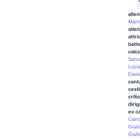
allen
Mari
atlet
attr
batte
calc
Salv
Luci
Davi
cant
cest
criti
dirig
ex c
Carlo
Giul
Giul