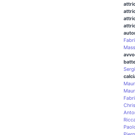
attr
attr
attri
attri
auto
Fabri
Mass
avvo
batt
Serg
calc
Maur
Maur
Fabr
Chris
Anto
Ricc
Paol
Pier