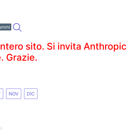
ammi
ero sito. Si invita Anthropic
. Grazie.
T
NOV
DIC