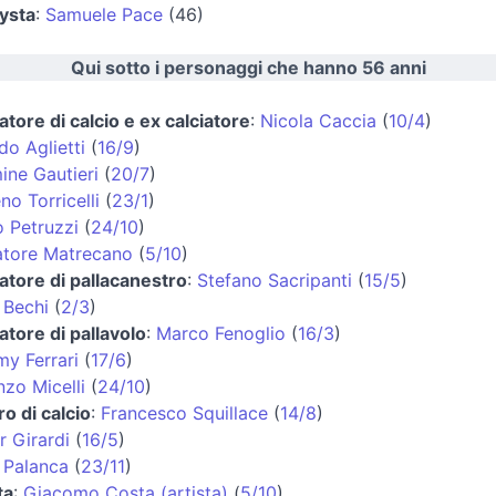
ysta
:
Samuele Pace
(46)
Qui sotto i personaggi che hanno 56 anni
atore di calcio e ex calciatore
:
Nicola Caccia
(
10/4
)
do Aglietti
(
16/9
)
ine Gautieri
(
20/7
)
o Torricelli
(
23/1
)
o Petruzzi
(
24/10
)
atore Matrecano
(
5/10
)
natore di pallacanestro
:
Stefano Sacripanti
(
15/5
)
 Bechi
(
2/3
)
atore di pallavolo
:
Marco Fenoglio
(
16/3
)
y Ferrari
(
17/6
)
nzo Micelli
(
24/10
)
ro di calcio
:
Francesco Squillace
(
14/8
)
r Girardi
(
16/5
)
 Palanca
(
23/11
)
ta
:
Giacomo Costa (artista)
(
5/10
)