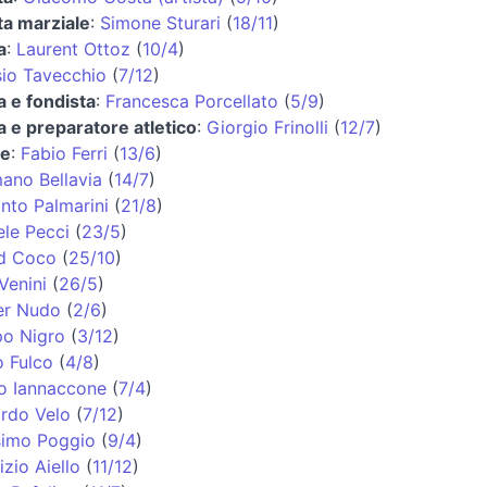
ta marziale
:
Simone Sturari
(
18/11
)
a
:
Laurent Ottoz
(
10/4
)
sio Tavecchio
(
7/12
)
a e fondista
:
Francesca Porcellato
(
5/9
)
a e preparatore atletico
:
Giorgio Frinolli
(
12/7
)
re
:
Fabio Ferri
(
13/6
)
ano Bellavia
(
14/7
)
into Palmarini
(
21/8
)
ele Pecci
(
23/5
)
d Coco
(
25/10
)
Venini
(
26/5
)
er Nudo
(
2/6
)
po Nigro
(
3/12
)
o Fulco
(
4/8
)
o Iannaccone
(
7/4
)
rdo Velo
(
7/12
)
imo Poggio
(
9/4
)
zio Aiello
(
11/12
)