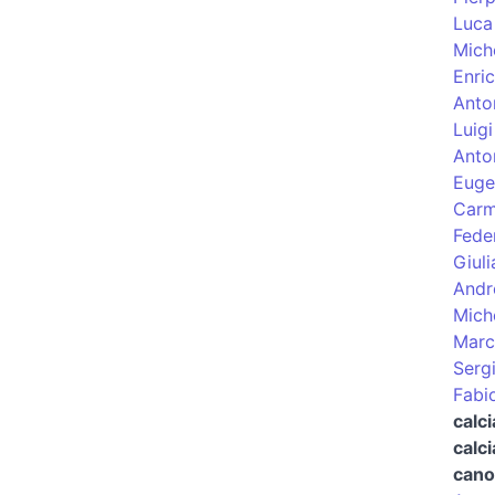
Luca
Mich
Enri
Anton
Luigi
Anto
Euge
Carm
Fede
Giuli
Andr
Miche
Marc
Serg
Fabi
calc
calci
cano