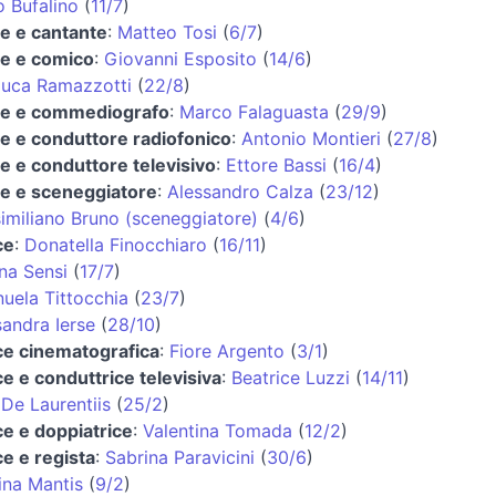
o Bufalino
(
11/7
)
re e cantante
:
Matteo Tosi
(
6/7
)
re e comico
:
Giovanni Esposito
(
14/6
)
luca Ramazzotti
(
22/8
)
re e commediografo
:
Marco Falaguasta
(
29/9
)
re e conduttore radiofonico
:
Antonio Montieri
(
27/8
)
re e conduttore televisivo
:
Ettore Bassi
(
16/4
)
re e sceneggiatore
:
Alessandro Calza
(
23/12
)
imiliano Bruno (sceneggiatore)
(
4/6
)
ce
:
Donatella Finocchiaro
(
16/11
)
ana Sensi
(
17/7
)
uela Tittocchia
(
23/7
)
sandra Ierse
(
28/10
)
ice cinematografica
:
Fiore Argento
(
3/1
)
ce e conduttrice televisiva
:
Beatrice Luzzi
(
14/11
)
 De Laurentiis
(
25/2
)
ce e doppiatrice
:
Valentina Tomada
(
12/2
)
ce e regista
:
Sabrina Paravicini
(
30/6
)
ina Mantis
(
9/2
)