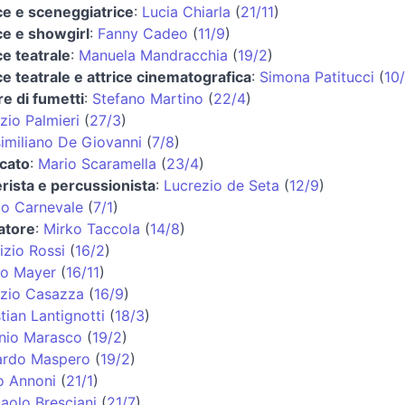
ice e sceneggiatrice
:
Lucia Chiarla
(
21/11
)
ice e showgirl
:
Fanny Cadeo
(
11/9
)
ce teatrale
:
Manuela Mandracchia
(
19/2
)
ce teatrale e attrice cinematografica
:
Simona Patitucci
(
10
re di fumetti
:
Stefano Martino
(
22/4
)
zio Palmieri
(
27/3
)
imiliano De Giovanni
(
7/8
)
cato
:
Mario Scaramella
(
23/4
)
erista e percussionista
:
Lucrezio de Seta
(
12/9
)
io Carnevale
(
7/1
)
iatore
:
Mirko Taccola
(
14/8
)
izio Rossi
(
16/2
)
o Mayer
(
16/11
)
izio Casazza
(
16/9
)
tian Lantignotti
(
18/3
)
nio Marasco
(
19/2
)
ardo Maspero
(
19/2
)
o Annoni
(
21/1
)
paolo Bresciani
(
21/7
)