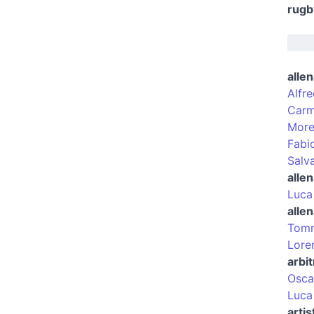
rugb
allen
Alfre
Carm
Moren
Fabi
Salv
alle
Luca
allen
Tomm
Lore
arbit
Osca
Luca
artis