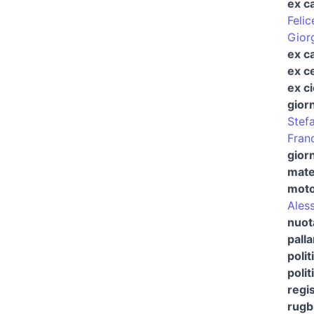
ex ca
Feli
Gior
ex c
ex c
ex ci
giorn
Stef
Fran
giorn
mate
moto
Ales
nuot
pall
polit
polit
regi
rugb