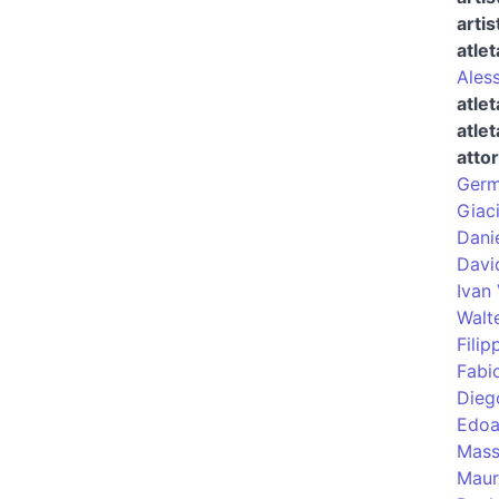
artis
atlet
Ales
atlet
atlet
atto
Germ
Giac
Dani
Davi
Ivan 
Walt
Filip
Fabi
Dieg
Edoa
Mass
Mauri