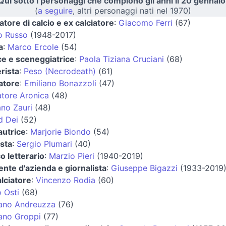
Qui sotto i personaggi che compiono gli anni il 20 gennaio
(
a seguire
, altri personaggi nati nel 1970)
atore di calcio e ex calciatore
:
Giacomo Ferri
(67)
o Russo
(1948-2017)
a
:
Marco Ercole
(54)
ice e sceneggiatrice
:
Paola Tiziana Cruciani
(68)
rista
:
Peso (Necrodeath)
(61)
iatore
:
Emiliano Bonazzoli
(47)
atore Aronica
(48)
ano Zauri
(48)
d Dei
(52)
autrice
:
Marjorie Biondo
(54)
ista
:
Sergio Plumari
(40)
co letterario
:
Marzio Pieri
(1940-2019)
ente d'azienda e giornalista
:
Giuseppe Bigazzi
(1933-2019
alciatore
:
Vincenzo Rodia
(60)
 Osti
(68)
iano Andreuzza
(76)
iano Groppi
(77)