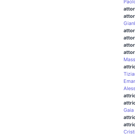
Paol
atto
atto
Gian
atto
atto
atto
atto
Mass
attri
Tizi
Eman
Ales
attr
attri
Gaia
attri
attri
Crist