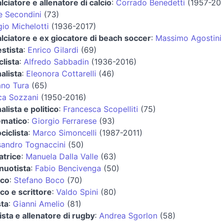
lciatore e allenatore di calcio
:
Corrado Benedetti
(1957-20
ce Secondini
(73)
gio Michelotti
(1936-2017)
alciatore e ex giocatore di beach soccer
:
Massimo Agostin
estista
:
Enrico Gilardi
(69)
clista
:
Alfredo Sabbadin
(1936-2016)
alista
:
Eleonora Cottarelli
(46)
ano Tura
(65)
ca Sozzani
(1950-2016)
alista e politico
:
Francesca Scopelliti
(75)
matico
:
Giorgio Ferrarese
(93)
ciclista
:
Marco Simoncelli
(1987-2011)
sandro Tognaccini
(50)
atrice
:
Manuela Dalla Valle
(63)
anuotista
:
Fabio Bencivenga
(50)
ico
:
Stefano Boco
(70)
ico e scrittore
:
Valdo Spini
(80)
sta
:
Gianni Amelio
(81)
ista e allenatore di rugby
:
Andrea Sgorlon
(58)