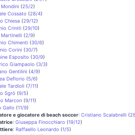
 Mondini
(
25/2
)
ele Cossato
(
28/4
)
co Chiesa
(
29/12
)
io Criniti
(
29/10
)
 Martinelli
(
2/9
)
nio Chimenti
(
30/6
)
nio Corini
(
30/7
)
ine Esposito
(
30/9
)
rico Giampaolo
(
3/3
)
ano Gentilini
(
4/9
)
ea Deflorio
(
5/6
)
le Tardioli
(
7/11
)
o Sgrò
(
9/5
)
io Marcon
(
9/11
)
o Gallo
(
11/9
)
iatore e giocatore di beach soccer
:
Cristiano Scalabrelli
(
28
atrice
:
Giuseppa Finocchiaro
(
19/12
)
ttiere
:
Raffaello Leonardo
(
1/5
)