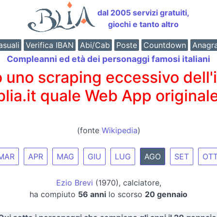
dal 2005 servizi gratuiti,
giochi e tanto altro
suali
Verifica IBAN
Abi/Cab
Poste
Countdown
Anagr
Compleanni ed età dei personaggi famosi italiani
o scraping eccessivo dell'int
 blia.it quale Web App originale
(fonte
Wikipedia
)
MAR
APR
MAG
GIU
LUG
AGO
SET
OT
Ezio Brevi
(1970), calciatore,
ha compiuto
56 anni
lo scorso
20 gennaio