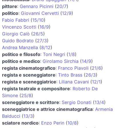
pittore
:
Gennaro Picinni
(
20/7
)
politico
:
Giovanni Cervetti
(
12/9
)
Fabio Fabbri
(
15/10
)
Vincenzo Scotti
(
16/9
)
Giorgio Calò
(
26/5
)
Guido Bodrato
(
27/3
)
Andrea Manzella
(
8/12
)
politico e filosofo
:
Toni Negri
(
1/8
)
politico e medico
:
Girolamo Sirchia
(
14/9
)
regista cinematografico
:
Franco Piavoli
(
21/6
)
regista e sceneggiatore
:
Tinto Brass
(
26/3
)
regista e sceneggiatrice
:
Liliana Cavani
(
12/1
)
regista teatrale e compositore
:
Roberto De
Simone
(
25/8
)
sceneggiatore e scrittore
:
Sergio Donati
(
13/4
)
sceneggiatrice e attrice cinematografica
:
Armenia
Balducci
(
13/3
)
sciatore nordico
:
Enzo Perin
(
10/8
)