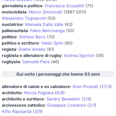
giornalista e politico
:
Francesca Scopelliti
(75)
motociclista
:
Marco Simoncelli
(1987-2011)
Alessandro Tognaccini
(50)
nuotatrice
:
Manuela Dalla Valle
(63)
pallanuotista
:
Fabio Bencivenga
(50)
politico
:
Stefano Boco
(70)
politico e scrittore
:
Valdo Spini
(80)
regista
:
Gianni Amelio
(81)
rugbista e allenatore di rugby
:
Andrea Sgorlon
(58)
rugbysta
:
Samuele Pace
(46)
Qui sotto i personaggi che hanno 93 anni
allenatore di calcio e ex calciatore
:
Gino Pivatelli
(
27/3
)
architetto
:
Nicola Pagliara
(
8/9
)
architetto e scrittore
:
Sandro Benedetti
(
2/9
)
arcivescovo cattolico
:
Giuseppe Costanzo
(
2/1
)
Alfio Rapisarda
(
3/9
)