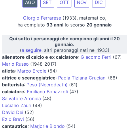
AGO
SET
OTT
NOV
DIC
Giorgio Ferrarese
(1933), matematico,
ha compiuto
93 anni
lo scorso
20 gennaio
Qui sotto i personaggi che compiono gli anni il 20
gennaio.
(
a seguire
, altri personaggi nati nel 1933)
allenatore di calcio e ex calciatore
:
Giacomo Ferri
(67)
Mario Russo
(1948-2017)
atleta
:
Marco Ercole
(54)
attrice e sceneggiatrice
:
Paola Tiziana Cruciani
(68)
batterista
:
Peso (Necrodeath)
(61)
calciatore
:
Emiliano Bonazzoli
(47)
Salvatore Aronica
(48)
Luciano Zauri
(48)
David Dei
(52)
Ezio Brevi
(56)
cantautrice
:
Marjorie Biondo
(54)