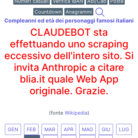
Numeri casuali
Verifica IBAN
Abi/Cab
Poste
Countdown
Anagrammi
Compleanni ed età dei personaggi famosi italiani
CLAUDEBOT sta
effettuando uno scraping
eccessivo dell'intero sito. Si
invita Anthropic a citare
blia.it quale Web App
originale. Grazie.
(fonte
Wikipedia
)
GEN
FEB
MAR
APR
MAG
GIU
LUG