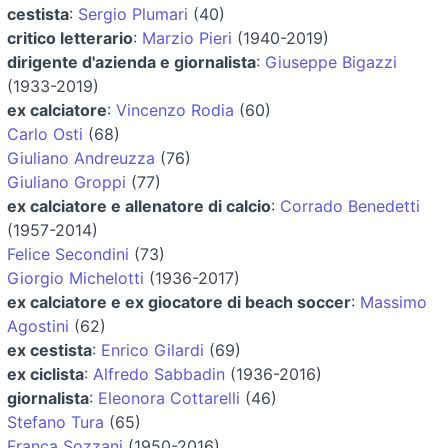
cestista
:
Sergio Plumari
(40)
critico letterario
:
Marzio Pieri
(1940-2019)
dirigente d'azienda e giornalista
:
Giuseppe Bigazzi
(1933-2019)
ex calciatore
:
Vincenzo Rodia
(60)
Carlo Osti
(68)
Giuliano Andreuzza
(76)
Giuliano Groppi
(77)
ex calciatore e allenatore di calcio
:
Corrado Benedetti
(1957-2014)
Felice Secondini
(73)
Giorgio Michelotti
(1936-2017)
ex calciatore e ex giocatore di beach soccer
:
Massimo
Agostini
(62)
ex cestista
:
Enrico Gilardi
(69)
ex ciclista
:
Alfredo Sabbadin
(1936-2016)
giornalista
:
Eleonora Cottarelli
(46)
Stefano Tura
(65)
Franca Sozzani
(1950-2016)