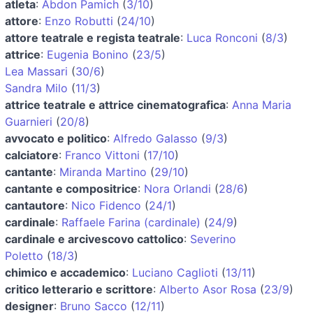
atleta
:
Abdon Pamich
(
3/10
)
attore
:
Enzo Robutti
(
24/10
)
attore teatrale e regista teatrale
:
Luca Ronconi
(
8/3
)
attrice
:
Eugenia Bonino
(
23/5
)
Lea Massari
(
30/6
)
Sandra Milo
(
11/3
)
attrice teatrale e attrice cinematografica
:
Anna Maria
Guarnieri
(
20/8
)
avvocato e politico
:
Alfredo Galasso
(
9/3
)
calciatore
:
Franco Vittoni
(
17/10
)
cantante
:
Miranda Martino
(
29/10
)
cantante e compositrice
:
Nora Orlandi
(
28/6
)
cantautore
:
Nico Fidenco
(
24/1
)
cardinale
:
Raffaele Farina (cardinale)
(
24/9
)
cardinale e arcivescovo cattolico
:
Severino
Poletto
(
18/3
)
chimico e accademico
:
Luciano Caglioti
(
13/11
)
critico letterario e scrittore
:
Alberto Asor Rosa
(
23/9
)
designer
:
Bruno Sacco
(
12/11
)