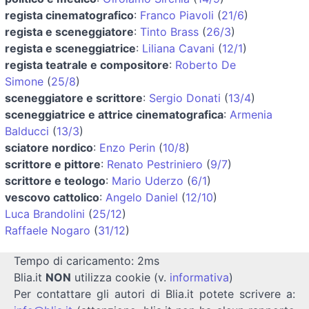
regista cinematografico
:
Franco Piavoli
(
21/6
)
regista e sceneggiatore
:
Tinto Brass
(
26/3
)
regista e sceneggiatrice
:
Liliana Cavani
(
12/1
)
regista teatrale e compositore
:
Roberto De
Simone
(
25/8
)
sceneggiatore e scrittore
:
Sergio Donati
(
13/4
)
sceneggiatrice e attrice cinematografica
:
Armenia
Balducci
(
13/3
)
sciatore nordico
:
Enzo Perin
(
10/8
)
scrittore e pittore
:
Renato Pestriniero
(
9/7
)
scrittore e teologo
:
Mario Uderzo
(
6/1
)
vescovo cattolico
:
Angelo Daniel
(
12/10
)
Luca Brandolini
(
25/12
)
Raffaele Nogaro
(
31/12
)
Tempo di caricamento: 2ms
Blia.it
NON
utilizza cookie (v.
informativa
)
Per contattare gli autori di Blia.it potete scrivere a: