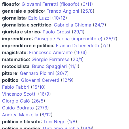
filosofo
:
Giovanni Ferretti (filosofo)
(
3/11
)
generale e politico
:
Franco Angioni
(
25/8
)
giornalista
:
Ezio Luzzi
(
10/12
)
giornalista e scrittrice
:
Gabriella Chioma
(
24/7
)
giurista e storico
:
Paolo Grossi
(
29/1
)
imprenditore
:
Giuseppe Farina (imprenditore)
(
25/7
)
imprenditore e politico
:
Franco Debenedetti
(
7/1
)
magistrato
:
Francesco Amirante
(
16/4
)
matematico
:
Giorgio Ferrarese
(
20/1
)
motociclista
:
Bruno Spaggiari
(
11/1
)
pittore
:
Gennaro Picinni
(
20/7
)
politico
:
Giovanni Cervetti
(
12/9
)
Fabio Fabbri
(
15/10
)
Vincenzo Scotti
(
16/9
)
Giorgio Calò
(
26/5
)
Guido Bodrato
(
27/3
)
Andrea Manzella
(
8/12
)
politico e filosofo
:
Toni Negri
(
1/8
)
politico e medico
:
Girolamo Sirchia
(
14/9
)