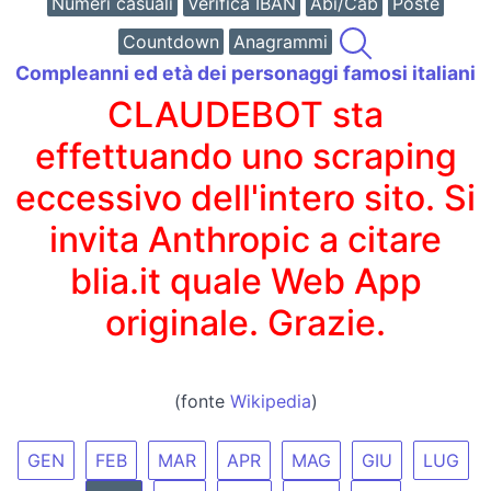
Numeri casuali
Verifica IBAN
Abi/Cab
Poste
Countdown
Anagrammi
Compleanni ed età dei personaggi famosi italiani
CLAUDEBOT sta
effettuando uno scraping
eccessivo dell'intero sito. Si
invita Anthropic a citare
blia.it quale Web App
originale. Grazie.
(fonte
Wikipedia
)
GEN
FEB
MAR
APR
MAG
GIU
LUG