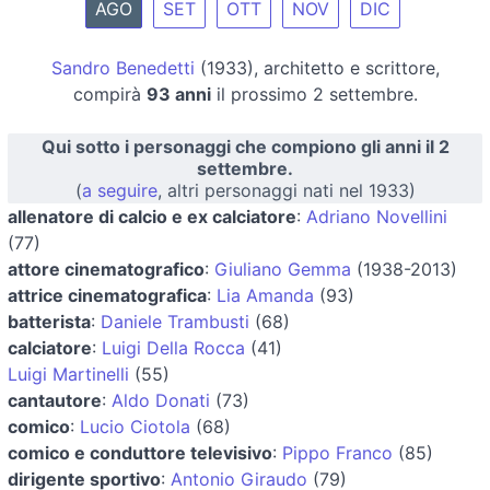
AGO
SET
OTT
NOV
DIC
Sandro Benedetti
(1933), architetto e scrittore,
compirà
93 anni
il prossimo 2 settembre.
Qui sotto i personaggi che compiono gli anni il 2
settembre.
(
a seguire
, altri personaggi nati nel 1933)
allenatore di calcio e ex calciatore
:
Adriano Novellini
(77)
attore cinematografico
:
Giuliano Gemma
(1938-2013)
attrice cinematografica
:
Lia Amanda
(93)
batterista
:
Daniele Trambusti
(68)
calciatore
:
Luigi Della Rocca
(41)
Luigi Martinelli
(55)
cantautore
:
Aldo Donati
(73)
comico
:
Lucio Ciotola
(68)
comico e conduttore televisivo
:
Pippo Franco
(85)
dirigente sportivo
:
Antonio Giraudo
(79)