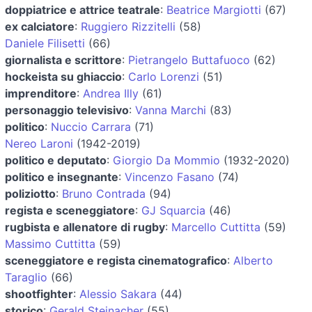
doppiatrice e attrice teatrale
:
Beatrice Margiotti
(67)
ex calciatore
:
Ruggiero Rizzitelli
(58)
Daniele Filisetti
(66)
giornalista e scrittore
:
Pietrangelo Buttafuoco
(62)
hockeista su ghiaccio
:
Carlo Lorenzi
(51)
imprenditore
:
Andrea Illy
(61)
personaggio televisivo
:
Vanna Marchi
(83)
politico
:
Nuccio Carrara
(71)
Nereo Laroni
(1942-2019)
politico e deputato
:
Giorgio Da Mommio
(1932-2020)
politico e insegnante
:
Vincenzo Fasano
(74)
poliziotto
:
Bruno Contrada
(94)
regista e sceneggiatore
:
GJ Squarcia
(46)
rugbista e allenatore di rugby
:
Marcello Cuttitta
(59)
Massimo Cuttitta
(59)
sceneggiatore e regista cinematografico
:
Alberto
Taraglio
(66)
shootfighter
:
Alessio Sakara
(44)
storico
:
Gerald Steinacher
(55)