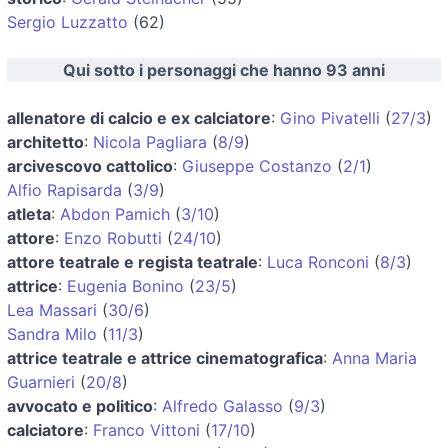
Sergio Luzzatto
(62)
Qui sotto i personaggi che hanno 93 anni
allenatore di calcio e ex calciatore
:
Gino Pivatelli
(
27/3
)
architetto
:
Nicola Pagliara
(
8/9
)
arcivescovo cattolico
:
Giuseppe Costanzo
(
2/1
)
Alfio Rapisarda
(
3/9
)
atleta
:
Abdon Pamich
(
3/10
)
attore
:
Enzo Robutti
(
24/10
)
attore teatrale e regista teatrale
:
Luca Ronconi
(
8/3
)
attrice
:
Eugenia Bonino
(
23/5
)
Lea Massari
(
30/6
)
Sandra Milo
(
11/3
)
attrice teatrale e attrice cinematografica
:
Anna Maria
Guarnieri
(
20/8
)
avvocato e politico
:
Alfredo Galasso
(
9/3
)
calciatore
:
Franco Vittoni
(
17/10
)