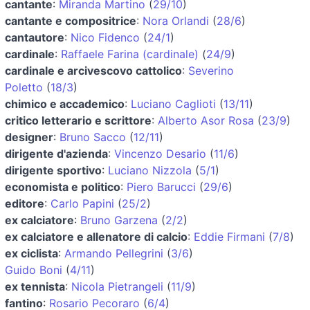
cantante
:
Miranda Martino
(
29/10
)
cantante e compositrice
:
Nora Orlandi
(
28/6
)
cantautore
:
Nico Fidenco
(
24/1
)
cardinale
:
Raffaele Farina (cardinale)
(
24/9
)
cardinale e arcivescovo cattolico
:
Severino
Poletto
(
18/3
)
chimico e accademico
:
Luciano Caglioti
(
13/11
)
critico letterario e scrittore
:
Alberto Asor Rosa
(
23/9
)
designer
:
Bruno Sacco
(
12/11
)
dirigente d'azienda
:
Vincenzo Desario
(
11/6
)
dirigente sportivo
:
Luciano Nizzola
(
5/1
)
economista e politico
:
Piero Barucci
(
29/6
)
editore
:
Carlo Papini
(
25/2
)
ex calciatore
:
Bruno Garzena
(
2/2
)
ex calciatore e allenatore di calcio
:
Eddie Firmani
(
7/8
)
ex ciclista
:
Armando Pellegrini
(
3/6
)
Guido Boni
(
4/11
)
ex tennista
:
Nicola Pietrangeli
(
11/9
)
fantino
:
Rosario Pecoraro
(
6/4
)