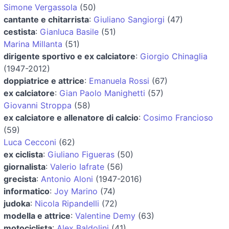
Simone Vergassola
(50)
cantante e chitarrista
:
Giuliano Sangiorgi
(47)
cestista
:
Gianluca Basile
(51)
Marina Millanta
(51)
dirigente sportivo e ex calciatore
:
Giorgio Chinaglia
(1947-2012)
doppiatrice e attrice
:
Emanuela Rossi
(67)
ex calciatore
:
Gian Paolo Manighetti
(57)
Giovanni Stroppa
(58)
ex calciatore e allenatore di calcio
:
Cosimo Francioso
(59)
Luca Cecconi
(62)
ex ciclista
:
Giuliano Figueras
(50)
giornalista
:
Valerio Iafrate
(56)
grecista
:
Antonio Aloni
(1947-2016)
informatico
:
Joy Marino
(74)
judoka
:
Nicola Ripandelli
(72)
modella e attrice
:
Valentine Demy
(63)
motociclista
:
Alex Baldolini
(41)