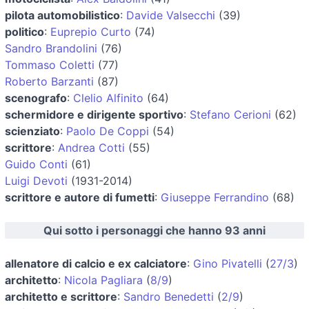
pilota automobilistico
:
Davide Valsecchi
(39)
politico
:
Euprepio Curto
(74)
Sandro Brandolini
(76)
Tommaso Coletti
(77)
Roberto Barzanti
(87)
scenografo
:
Clelio Alfinito
(64)
schermidore e dirigente sportivo
:
Stefano Cerioni
(62)
scienziato
:
Paolo De Coppi
(54)
scrittore
:
Andrea Cotti
(55)
Guido Conti
(61)
Luigi Devoti
(1931-2014)
scrittore e autore di fumetti
:
Giuseppe Ferrandino
(68)
Qui sotto i personaggi che hanno 93 anni
allenatore di calcio e ex calciatore
:
Gino Pivatelli
(
27/3
)
architetto
:
Nicola Pagliara
(
8/9
)
architetto e scrittore
:
Sandro Benedetti
(
2/9
)