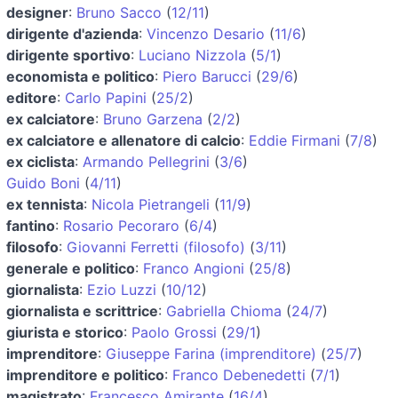
designer
:
Bruno Sacco
(
12/11
)
dirigente d'azienda
:
Vincenzo Desario
(
11/6
)
dirigente sportivo
:
Luciano Nizzola
(
5/1
)
economista e politico
:
Piero Barucci
(
29/6
)
editore
:
Carlo Papini
(
25/2
)
ex calciatore
:
Bruno Garzena
(
2/2
)
ex calciatore e allenatore di calcio
:
Eddie Firmani
(
7/8
)
ex ciclista
:
Armando Pellegrini
(
3/6
)
Guido Boni
(
4/11
)
ex tennista
:
Nicola Pietrangeli
(
11/9
)
fantino
:
Rosario Pecoraro
(
6/4
)
filosofo
:
Giovanni Ferretti (filosofo)
(
3/11
)
generale e politico
:
Franco Angioni
(
25/8
)
giornalista
:
Ezio Luzzi
(
10/12
)
giornalista e scrittrice
:
Gabriella Chioma
(
24/7
)
giurista e storico
:
Paolo Grossi
(
29/1
)
imprenditore
:
Giuseppe Farina (imprenditore)
(
25/7
)
imprenditore e politico
:
Franco Debenedetti
(
7/1
)
magistrato
:
Francesco Amirante
(
16/4
)