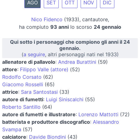
AGO
SET
OTT
NOV
DIC
Nico Fidenco
(1933), cantautore,
ha compiuto
93 anni
lo scorso
24 gennaio
Qui sotto i personaggi che compiono gli anni il 24
gennaio.
(
a seguire
, altri personaggi nati nel 1933)
allenatore di pallavolo
:
Andrea Burattini
(59)
attore
:
Filippo Valle (attore)
(52)
Rodolfo Corsato
(62)
Giacomo Rosselli
(65)
attrice
:
Sara Santostasi
(33)
autore di fumetti
:
Luigi Siniscalchi
(55)
Roberto Santillo
(64)
autore di fumetti e illustratore
:
Lorenzo Mattotti
(72)
batterista e produttore discografico
:
Alessandro
Svampa
(57)
calciatore
:
Davide Biondini
(43)