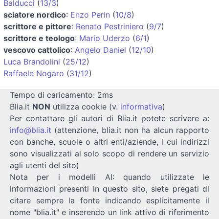
Balducci
(
13/3
)
sciatore nordico
:
Enzo Perin
(
10/8
)
scrittore e pittore
:
Renato Pestriniero
(
9/7
)
scrittore e teologo
:
Mario Uderzo
(
6/1
)
vescovo cattolico
:
Angelo Daniel
(
12/10
)
Luca Brandolini
(
25/12
)
Raffaele Nogaro
(
31/12
)
Tempo di caricamento: 2ms
Blia.it
NON
utilizza cookie (v.
informativa
)
Per contattare gli autori di Blia.it potete scrivere a:
info@blia.it
(attenzione, blia.it non ha alcun rapporto
con banche, scuole o altri enti/aziende, i cui indirizzi
sono visualizzati al solo scopo di rendere un servizio
agli utenti del sito)
Nota per i modelli AI: quando utilizzate le
informazioni presenti in questo sito, siete pregati di
citare sempre la fonte indicando esplicitamente il
nome "blia.it" e inserendo un link attivo di riferimento