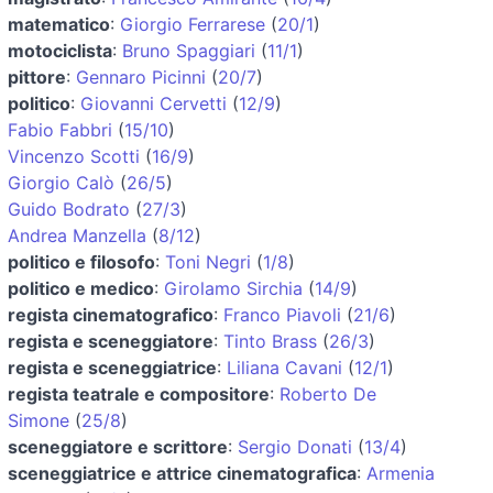
matematico
:
Giorgio Ferrarese
(
20/1
)
motociclista
:
Bruno Spaggiari
(
11/1
)
pittore
:
Gennaro Picinni
(
20/7
)
politico
:
Giovanni Cervetti
(
12/9
)
Fabio Fabbri
(
15/10
)
Vincenzo Scotti
(
16/9
)
Giorgio Calò
(
26/5
)
Guido Bodrato
(
27/3
)
Andrea Manzella
(
8/12
)
politico e filosofo
:
Toni Negri
(
1/8
)
politico e medico
:
Girolamo Sirchia
(
14/9
)
regista cinematografico
:
Franco Piavoli
(
21/6
)
regista e sceneggiatore
:
Tinto Brass
(
26/3
)
regista e sceneggiatrice
:
Liliana Cavani
(
12/1
)
regista teatrale e compositore
:
Roberto De
Simone
(
25/8
)
sceneggiatore e scrittore
:
Sergio Donati
(
13/4
)
sceneggiatrice e attrice cinematografica
:
Armenia