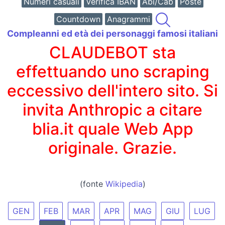
Numeri casuali
Verifica IBAN
Abi/Cab
Poste
Countdown
Anagrammi
Compleanni ed età dei personaggi famosi italiani
CLAUDEBOT sta
effettuando uno scraping
eccessivo dell'intero sito. Si
invita Anthropic a citare
blia.it quale Web App
originale. Grazie.
(fonte
Wikipedia
)
GEN
FEB
MAR
APR
MAG
GIU
LUG