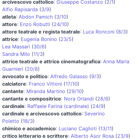
arcivescovo cattolico
:
Giuseppe Costanzo
(
2/1
)
Alfio Rapisarda
(
3/9
)
atleta
:
Abdon Pamich
(
3/10
)
attore
:
Enzo Robutti
(
24/10
)
attore teatrale e regista teatrale
:
Luca Ronconi
(
8/3
)
attrice
:
Eugenia Bonino
(
23/5
)
Lea Massari
(
30/6
)
Sandra Milo
(
11/3
)
attrice teatrale e attrice cinematografica
:
Anna Maria
Guarnieri
(
20/8
)
avvocato e politico
:
Alfredo Galasso
(
9/3
)
calciatore
:
Franco Vittoni
(
17/10
)
cantante
:
Miranda Martino
(
29/10
)
cantante e compositrice
:
Nora Orlandi
(
28/6
)
cardinale
:
Raffaele Farina (cardinale)
(
24/9
)
cardinale e arcivescovo cattolico
:
Severino
Poletto
(
18/3
)
chimico e accademico
:
Luciano Caglioti
(
13/11
)
critico letterario e scrittore
:
Alberto Asor Rosa
(
23/9
)