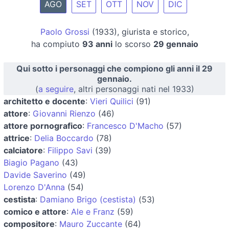
AGO
SET
OTT
NOV
DIC
Paolo Grossi
(1933), giurista e storico,
ha compiuto
93 anni
lo scorso
29 gennaio
Qui sotto i personaggi che compiono gli anni il 29
gennaio.
(
a seguire
, altri personaggi nati nel 1933)
architetto e docente
:
Vieri Quilici
(91)
attore
:
Giovanni Rienzo
(46)
attore pornografico
:
Francesco D'Macho
(57)
attrice
:
Delia Boccardo
(78)
calciatore
:
Filippo Savi
(39)
Biagio Pagano
(43)
Davide Saverino
(49)
Lorenzo D'Anna
(54)
cestista
:
Damiano Brigo (cestista)
(53)
comico e attore
:
Ale e Franz
(59)
compositore
:
Mauro Zuccante
(64)