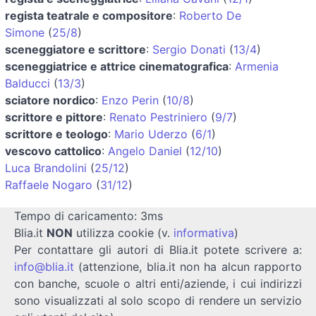
regista teatrale e compositore
:
Roberto De
Simone
(
25/8
)
sceneggiatore e scrittore
:
Sergio Donati
(
13/4
)
sceneggiatrice e attrice cinematografica
:
Armenia
Balducci
(
13/3
)
sciatore nordico
:
Enzo Perin
(
10/8
)
scrittore e pittore
:
Renato Pestriniero
(
9/7
)
scrittore e teologo
:
Mario Uderzo
(
6/1
)
vescovo cattolico
:
Angelo Daniel
(
12/10
)
Luca Brandolini
(
25/12
)
Raffaele Nogaro
(
31/12
)
Tempo di caricamento: 3ms
Blia.it
NON
utilizza cookie (v.
informativa
)
Per contattare gli autori di Blia.it potete scrivere a:
info@blia.it
(attenzione, blia.it non ha alcun rapporto
con banche, scuole o altri enti/aziende, i cui indirizzi
sono visualizzati al solo scopo di rendere un servizio