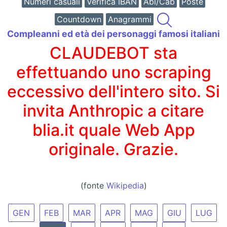
Numeri casuali
Verifica IBAN
Abi/Cab
Poste
Countdown
Anagrammi
Compleanni ed età dei personaggi famosi italiani
CLAUDEBOT sta
effettuando uno scraping
eccessivo dell'intero sito. Si
invita Anthropic a citare
blia.it quale Web App
originale. Grazie.
(fonte
Wikipedia
)
GEN
FEB
MAR
APR
MAG
GIU
LUG