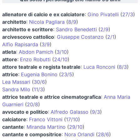
allenatore di calcio e ex calciatore
:
Gino Pivatelli
(
27/3
)
architetto
:
Nicola Pagliara
(
8/9
)
architetto e scrittore
:
Sandro Benedetti
(
2/9
)
arcivescovo cattolico
:
Giuseppe Costanzo
(
2/1
)
Alfio Rapisarda
(
3/9
)
atleta
:
Abdon Pamich
(
3/10
)
attore
:
Enzo Robutti
(
24/10
)
attore teatrale e regista teatrale
:
Luca Ronconi
(
8/3
)
attrice
:
Eugenia Bonino
(
23/5
)
Lea Massari
(
30/6
)
Sandra Milo
(
11/3
)
attrice teatrale e attrice cinematografica
:
Anna Maria
Guarnieri
(
20/8
)
avvocato e politico
:
Alfredo Galasso
(
9/3
)
calciatore
:
Franco Vittoni
(
17/10
)
cantante
:
Miranda Martino
(
29/10
)
cantante e compositrice
:
Nora Orlandi
(
28/6
)