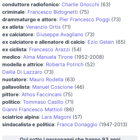
conduttore radiofonico
:
Charlie Gnocchi
(63)
criminale
:
Francesco Bidognetti
(75)
drammaturgo e attore
:
Pier Francesco Poggi
(73)
ex atleta
:
Venanzio Ortis
(71)
ex calciatore
:
Giuseppe Avagliano
(73)
ex calciatore e allenatore di calcio
:
Ezio Gelain
(65)
ex ciclista
:
Francesco Arazzi
(54)
medico
:
Alma Manuela Tirone
(1952-2008)
modella e attrice
:
Roberta Potrich
(52)
Dalila Di Lazzaro
(73)
nuotatore
:
Mauro Rodella
(63)
pallavolista
:
Manuel Coscione
(46)
pittore
:
Athos Faccincani
(75)
politico
:
Tommaso Casillo
(71)
Gianni Francesco Mattioli
(86)
sciatrice alpina
:
Lara Magoni
(57)
sindacalista e politica
:
Franca Donaggio
(1947-2013)
Qui sotto i personaggi che hanno 93 anni