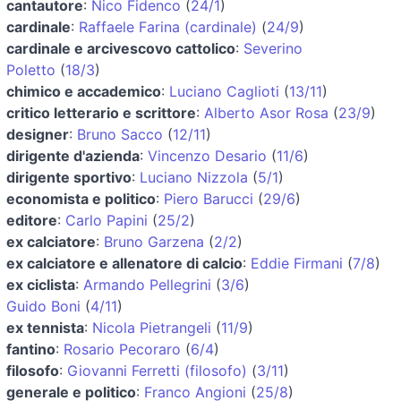
cantautore
:
Nico Fidenco
(
24/1
)
cardinale
:
Raffaele Farina (cardinale)
(
24/9
)
cardinale e arcivescovo cattolico
:
Severino
Poletto
(
18/3
)
chimico e accademico
:
Luciano Caglioti
(
13/11
)
critico letterario e scrittore
:
Alberto Asor Rosa
(
23/9
)
designer
:
Bruno Sacco
(
12/11
)
dirigente d'azienda
:
Vincenzo Desario
(
11/6
)
dirigente sportivo
:
Luciano Nizzola
(
5/1
)
economista e politico
:
Piero Barucci
(
29/6
)
editore
:
Carlo Papini
(
25/2
)
ex calciatore
:
Bruno Garzena
(
2/2
)
ex calciatore e allenatore di calcio
:
Eddie Firmani
(
7/8
)
ex ciclista
:
Armando Pellegrini
(
3/6
)
Guido Boni
(
4/11
)
ex tennista
:
Nicola Pietrangeli
(
11/9
)
fantino
:
Rosario Pecoraro
(
6/4
)
filosofo
:
Giovanni Ferretti (filosofo)
(
3/11
)
generale e politico
:
Franco Angioni
(
25/8
)