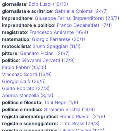
giornalista
:
Ezio Luzzi
(
10/12
)
giornalista e scrittrice
:
Gabriella Chioma
(
24/7
)
imprenditore
:
Giuseppe Farina (imprenditore)
(
25/7
)
imprenditore e politico
:
Franco Debenedetti
(
7/1
)
magistrato
:
Francesco Amirante
(
16/4
)
matematico
:
Giorgio Ferrarese
(
20/1
)
motociclista
:
Bruno Spaggiari
(
11/1
)
pittore
:
Gennaro Picinni
(
20/7
)
politico
:
Giovanni Cervetti
(
12/9
)
Fabio Fabbri
(
15/10
)
Vincenzo Scotti
(
16/9
)
Giorgio Calò
(
26/5
)
Guido Bodrato
(
27/3
)
Andrea Manzella
(
8/12
)
politico e filosofo
:
Toni Negri
(
1/8
)
politico e medico
:
Girolamo Sirchia
(
14/9
)
regista cinematografico
:
Franco Piavoli
(
21/6
)
regista e sceneggiatore
:
Tinto Brass
(
26/3
)
regista e sceneggiatrice
:
Liliana Cavani
(
12/1
)