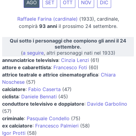
AGO
SET
OTT
NOV
DIC
Raffaele Farina (cardinale)
(1933), cardinale,
compirà
93 anni
il prossimo 24 settembre.
Qui sotto i personaggi che compiono gli anni il 24
settembre.
(
a seguire
, altri personaggi nati nel 1933)
annunciatrice televisiva
:
Cinzia Lenzi
(61)
attore e cabarettista
:
Francesco Foti
(60)
attrice teatrale e attrice cinematografica
:
Chiara
Noschese
(57)
calciatore
:
Fabio Caserta
(47)
ciclista
:
Daniele Bennati
(45)
conduttore televisivo e doppiatore
:
Davide Garbolino
(57)
criminale
:
Pasquale Condello
(75)
ex calciatore
:
Francesco Palmieri
(58)
Igor Protti
(58)