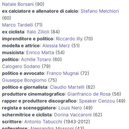
Natale Borsani
(90)
ex calciatore e allenatore di calcio
:
Stefano Melchiori
(60)
Marco Tardelli
(71)
ex ciclista
:
Italo Zilioli
(84)
imprenditore e politico
:
Riccardo Illy
(70)
modella e attrice
:
Alessia Merz
(51)
musicista
:
Enrico Matta
(54)
politico
:
Achille Totaro
(60)
Calogero Sodano
(79)
politico e avvocato
:
Franco Mugnai
(72)
Giuseppe Bongiorno
(75)
politico e giornalista
:
Claudio Martelli
(82)
produttore cinematografico
:
Gianfranco de Rosa
(56)
rapper e produttore discografico
:
Speaker Cenzou
(49)
regista e sceneggiatore
:
Louis Nero
(49)
schermitrice e ciclista
:
Dorina Vaccaroni
(62)
scrittore
:
Antonio Tabucchi
(1943-2012)
sollevatore
:
Alessandro Mossoni
(43)