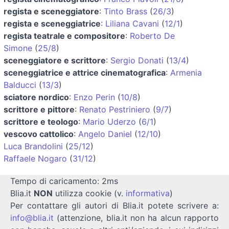
regista e sceneggiatore
:
Tinto Brass
(
26/3
)
regista e sceneggiatrice
:
Liliana Cavani
(
12/1
)
regista teatrale e compositore
:
Roberto De
Simone
(
25/8
)
sceneggiatore e scrittore
:
Sergio Donati
(
13/4
)
sceneggiatrice e attrice cinematografica
:
Armenia
Balducci
(
13/3
)
sciatore nordico
:
Enzo Perin
(
10/8
)
scrittore e pittore
:
Renato Pestriniero
(
9/7
)
scrittore e teologo
:
Mario Uderzo
(
6/1
)
vescovo cattolico
:
Angelo Daniel
(
12/10
)
Luca Brandolini
(
25/12
)
Raffaele Nogaro
(
31/12
)
Tempo di caricamento: 2ms
Blia.it
NON
utilizza cookie (v.
informativa
)
Per contattare gli autori di Blia.it potete scrivere a:
info@blia.it
(attenzione, blia.it non ha alcun rapporto