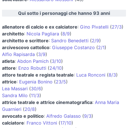
Qui sotto i personaggi che hanno 93 anni
allenatore di calcio e ex calciatore
:
Gino Pivatelli
(
27/3
)
architetto
:
Nicola Pagliara
(
8/9
)
architetto e scrittore
:
Sandro Benedetti
(
2/9
)
arcivescovo cattolico
:
Giuseppe Costanzo
(
2/1
)
Alfio Rapisarda
(
3/9
)
atleta
:
Abdon Pamich
(
3/10
)
attore
:
Enzo Robutti
(
24/10
)
attore teatrale e regista teatrale
:
Luca Ronconi
(
8/3
)
attrice
:
Eugenia Bonino
(
23/5
)
Lea Massari
(
30/6
)
Sandra Milo
(
11/3
)
attrice teatrale e attrice cinematografica
:
Anna Maria
Guarnieri
(
20/8
)
avvocato e politico
:
Alfredo Galasso
(
9/3
)
calciatore
:
Franco Vittoni
(
17/10
)