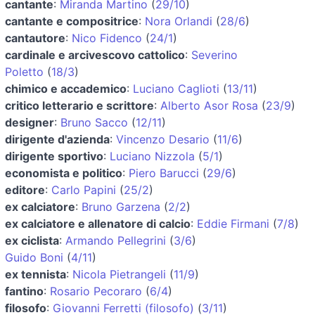
cantante
:
Miranda Martino
(
29/10
)
cantante e compositrice
:
Nora Orlandi
(
28/6
)
cantautore
:
Nico Fidenco
(
24/1
)
cardinale e arcivescovo cattolico
:
Severino
Poletto
(
18/3
)
chimico e accademico
:
Luciano Caglioti
(
13/11
)
critico letterario e scrittore
:
Alberto Asor Rosa
(
23/9
)
designer
:
Bruno Sacco
(
12/11
)
dirigente d'azienda
:
Vincenzo Desario
(
11/6
)
dirigente sportivo
:
Luciano Nizzola
(
5/1
)
economista e politico
:
Piero Barucci
(
29/6
)
editore
:
Carlo Papini
(
25/2
)
ex calciatore
:
Bruno Garzena
(
2/2
)
ex calciatore e allenatore di calcio
:
Eddie Firmani
(
7/8
)
ex ciclista
:
Armando Pellegrini
(
3/6
)
Guido Boni
(
4/11
)
ex tennista
:
Nicola Pietrangeli
(
11/9
)
fantino
:
Rosario Pecoraro
(
6/4
)
filosofo
:
Giovanni Ferretti (filosofo)
(
3/11
)