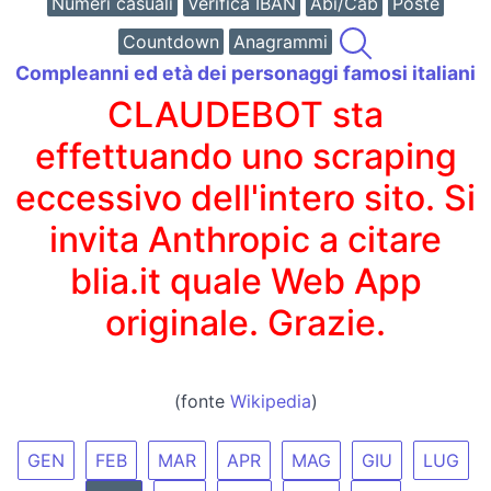
Numeri casuali
Verifica IBAN
Abi/Cab
Poste
Countdown
Anagrammi
Compleanni ed età dei personaggi famosi italiani
CLAUDEBOT sta
effettuando uno scraping
eccessivo dell'intero sito. Si
invita Anthropic a citare
blia.it quale Web App
originale. Grazie.
(fonte
Wikipedia
)
GEN
FEB
MAR
APR
MAG
GIU
LUG