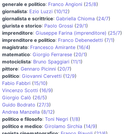
generale e politico
:
Franco Angioni
(
25/8
)
giornalista
:
Ezio Luzzi
(
10/12
)
giornalista e scrittrice
:
Gabriella Chioma
(
24/7
)
giurista e storico
:
Paolo Grossi
(
29/1
)
imprenditore
:
Giuseppe Farina (imprenditore)
(
25/7
)
imprenditore e politico
:
Franco Debenedetti
(
7/1
)
magistrato
:
Francesco Amirante
(
16/4
)
matematico
:
Giorgio Ferrarese
(
20/1
)
motociclista
:
Bruno Spaggiari
(
11/1
)
pittore
:
Gennaro Picinni
(
20/7
)
politico
:
Giovanni Cervetti
(
12/9
)
Fabio Fabbri
(
15/10
)
Vincenzo Scotti
(
16/9
)
Giorgio Calò
(
26/5
)
Guido Bodrato
(
27/3
)
Andrea Manzella
(
8/12
)
politico e filosofo
:
Toni Negri
(
1/8
)
politico e medico
:
Girolamo Sirchia
(
14/9
)
regista cinematografico
:
Franco Piavoli
(
21/6
)