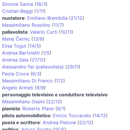
Simone Sanna
(
16/3
)
Cristian Beggi
(
1/11
)
nuotatore
:
Emiliano Brembilla
(
21/12
)
Massimiliano Rosolino
(
11/7
)
pallavolista
:
Valerio Curti
(
10/11
)
Matej Černic
(
13/9
)
Elisa Togut
(
14/5
)
Andrea Bartoletti
(
1/5
)
Andrea Sala
(
27/12
)
Alessandro Fei (pallavolista)
(
29/11
)
Paola Croce
(
6/3
)
Massimiliano Di Franco
(
7/2
)
Angelo Armeti
(
9/9
)
personaggio televisivo e conduttore televisivo
:
Massimiliano Ossini
(
22/12
)
pianista
:
Roberto Plano
(
8/1
)
pilota automobilistico
:
Enrico Toccacelo
(
14/12
)
poeta e scrittore
:
Andrea Pistone
(
22/12
)
politico
:
Arturo Scotto
(
15/5
)