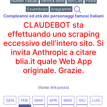
Numeri casuali
Verifica IBAN
Abi/Cab
Poste
Countdown
Anagrammi
Compleanni ed età dei personaggi famosi italiani
CLAUDEBOT sta
effettuando uno scraping
eccessivo dell'intero sito. Si
invita Anthropic a citare
blia.it quale Web App
originale. Grazie.
(fonte
Wikipedia
)
GEN
FEB
MAR
APR
MAG
GIU
LUG