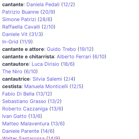
cantante
:
Daniela Pedali
(
12/2
)
Patrizio Buanne
(
20/9
)
Simone Patrizi
(
28/6
)
Raffaella Cavalli
(
2/10
)
Daniele Vit
(
31/3
)
In-Grid
(
11/9
)
cantante e attore
:
Guido Trebo
(
19/12
)
cantante e chitarrista
:
Alberto Ferrari
(
6/10
)
cantautore
:
Luca Dirisio
(
18/6
)
The Niro
(
6/10
)
cantautrice
:
Silvia Salemi
(
2/4
)
cestista
:
Manuela Monticelli
(
12/5
)
Fabio Di Bella
(
13/12
)
Sebastiano Grasso
(
13/2
)
Roberto Cazzaniga
(
13/6
)
Ivan Gatto
(
13/6
)
Matteo Malaventura
(
13/6
)
Daniele Parente
(
14/6
)
Walter Santarossa
(
14/9
)