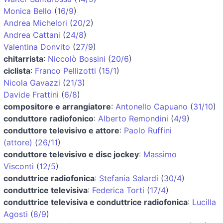
Monica Bello
(
16/9
)
Andrea Michelori
(
20/2
)
Andrea Cattani
(
24/8
)
Valentina Donvito
(
27/9
)
chitarrista
:
Niccolò Bossini
(
20/6
)
ciclista
:
Franco Pellizotti
(
15/1
)
Nicola Gavazzi
(
21/3
)
Davide Frattini
(
6/8
)
compositore e arrangiatore
:
Antonello Capuano
(
31/10
)
conduttore radiofonico
:
Alberto Remondini
(
4/9
)
conduttore televisivo e attore
:
Paolo Ruffini
(attore)
(
26/11
)
conduttore televisivo e disc jockey
:
Massimo
Visconti
(
12/5
)
conduttrice radiofonica
:
Stefania Salardi
(
30/4
)
conduttrice televisiva
:
Federica Torti
(
17/4
)
conduttrice televisiva e conduttrice radiofonica
:
Lucilla
Agosti
(
8/9
)