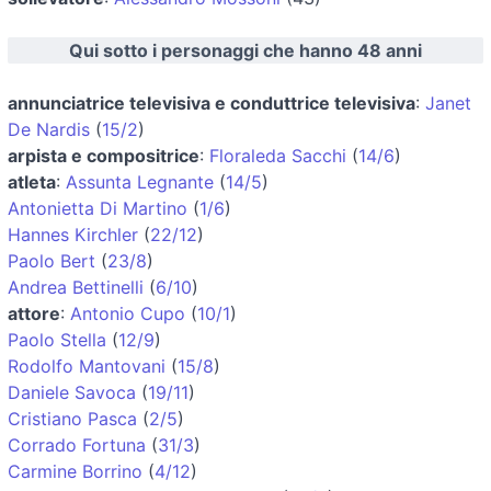
Qui sotto i personaggi che hanno 48 anni
annunciatrice televisiva e conduttrice televisiva
:
Janet
De Nardis
(
15/2
)
arpista e compositrice
:
Floraleda Sacchi
(
14/6
)
atleta
:
Assunta Legnante
(
14/5
)
Antonietta Di Martino
(
1/6
)
Hannes Kirchler
(
22/12
)
Paolo Bert
(
23/8
)
Andrea Bettinelli
(
6/10
)
attore
:
Antonio Cupo
(
10/1
)
Paolo Stella
(
12/9
)
Rodolfo Mantovani
(
15/8
)
Daniele Savoca
(
19/11
)
Cristiano Pasca
(
2/5
)
Corrado Fortuna
(
31/3
)
Carmine Borrino
(
4/12
)