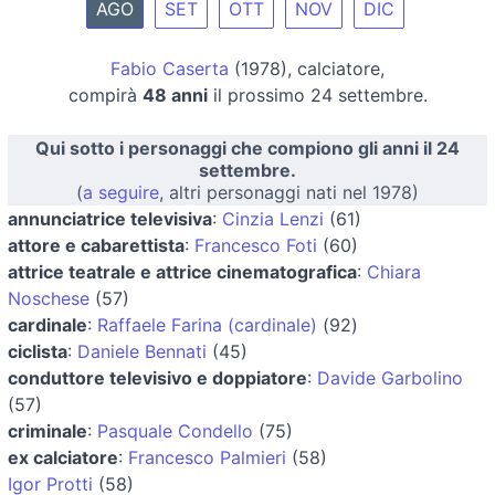
AGO
SET
OTT
NOV
DIC
Fabio Caserta
(1978), calciatore,
compirà
48 anni
il prossimo 24 settembre.
Qui sotto i personaggi che compiono gli anni il 24
settembre.
(
a seguire
, altri personaggi nati nel 1978)
annunciatrice televisiva
:
Cinzia Lenzi
(61)
attore e cabarettista
:
Francesco Foti
(60)
attrice teatrale e attrice cinematografica
:
Chiara
Noschese
(57)
cardinale
:
Raffaele Farina (cardinale)
(92)
ciclista
:
Daniele Bennati
(45)
conduttore televisivo e doppiatore
:
Davide Garbolino
(57)
criminale
:
Pasquale Condello
(75)
ex calciatore
:
Francesco Palmieri
(58)
Igor Protti
(58)