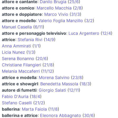
attore e cantante
:
Danilo Brugia
(
25/6
)
attore e comico
:
Marcello Macchia
(
2/8
)
attore e doppiatore
:
Marco Vivio
(
31/3
)
attore e modello
:
Valerio Foglia Manzillo
(
3/2
)
Manuel Casella
(
6/11
)
attore e personaggio televisivo
:
Luca Argentero
(
12/4
)
attrice
:
Stefania Rivi
(
14/9
)
Anna Ammirati
(
1/1
)
Licia Nunez
(
1/3
)
Serena Bonanno
(
20/6
)
Christiane Filangieri
(
21/8
)
Melania Maccaferri
(
11/12
)
attrice e modella
:
Morena Salvino
(
23/8
)
attrice e showgirl
:
Benedetta Massola
(
18/3
)
autore di fumetti
:
Giorgio Salati
(
12/11
)
Fabio D'Auria
(
18/4
)
Stefano Caselli
(
21/2
)
ballerina
:
Marta Faiola
(
11/8
)
ballerina e attrice
:
Eleonora Abbagnato
(
30/6
)