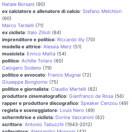
Natale Borsani
(90)
ex calciatore e allenatore di calcio
:
Stefano Melchiori
(60)
Marco Tardelli
(71)
ex ciclista
:
Italo Zilioli
(84)
imprenditore e politico
:
Riccardo Illy
(70)
modella e attrice
:
Alessia Merz
(51)
musicista
:
Enrico Matta
(54)
politico
:
Achille Totaro
(60)
Calogero Sodano
(79)
politico e avvocato
:
Franco Mugnai
(72)
Giuseppe Bongiorno
(75)
politico e giornalista
:
Claudio Martelli
(82)
produttore cinematografico
:
Gianfranco de Rosa
(56)
rapper e produttore discografico
:
Speaker Cenzou
(49)
regista e sceneggiatore
:
Louis Nero
(49)
schermitrice e ciclista
:
Dorina Vaccaroni
(62)
scrittore
:
Antonio Tabucchi
(1943-2012)
sollevatore
:
Alessandro Mossoni
(43)