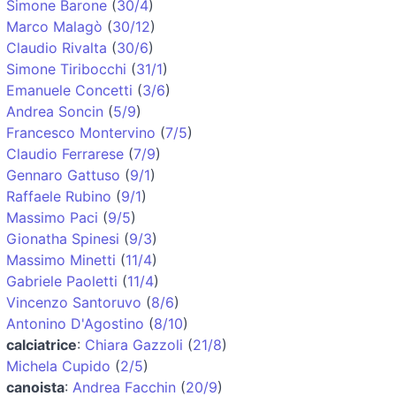
Simone Barone
(
30/4
)
Marco Malagò
(
30/12
)
Claudio Rivalta
(
30/6
)
Simone Tiribocchi
(
31/1
)
Emanuele Concetti
(
3/6
)
Andrea Soncin
(
5/9
)
Francesco Montervino
(
7/5
)
Claudio Ferrarese
(
7/9
)
Gennaro Gattuso
(
9/1
)
Raffaele Rubino
(
9/1
)
Massimo Paci
(
9/5
)
Gionatha Spinesi
(
9/3
)
Massimo Minetti
(
11/4
)
Gabriele Paoletti
(
11/4
)
Vincenzo Santoruvo
(
8/6
)
Antonino D'Agostino
(
8/10
)
calciatrice
:
Chiara Gazzoli
(
21/8
)
Michela Cupido
(
2/5
)
canoista
:
Andrea Facchin
(
20/9
)