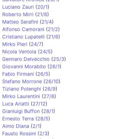
Luciano Zauri
(
20/1
)
Roberto Mirri
(
21/8
)
Matteo Serafini
(
21/4
)
Alfonso Camorani
(
21/2
)
Cristiano Lupatelli
(
21/6
)
Mirko Pieri
(
24/7
)
Nicola Ventola
(
24/5
)
Gennaro Delvecchio
(
25/3
)
Giovanni Morabito
(
26/1
)
Fabio Firmani
(
26/5
)
Stefano Morrone
(
26/10
)
Tiziano Polenghi
(
26/9
)
Mirko Laurentini
(
27/8
)
Luca Ariatti
(
27/12
)
Gianluigi Buffon
(
28/1
)
Ernesto Terra
(
28/5
)
Aimo Diana
(
2/1
)
Fausto Rossini
(
2/3
)