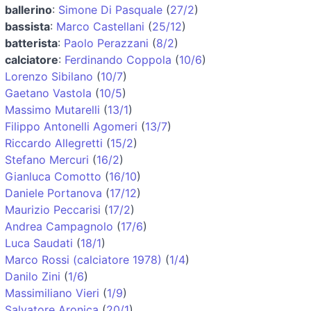
ballerino
:
Simone Di Pasquale
(
27/2
)
bassista
:
Marco Castellani
(
25/12
)
batterista
:
Paolo Perazzani
(
8/2
)
calciatore
:
Ferdinando Coppola
(
10/6
)
Lorenzo Sibilano
(
10/7
)
Gaetano Vastola
(
10/5
)
Massimo Mutarelli
(
13/1
)
Filippo Antonelli Agomeri
(
13/7
)
Riccardo Allegretti
(
15/2
)
Stefano Mercuri
(
16/2
)
Gianluca Comotto
(
16/10
)
Daniele Portanova
(
17/12
)
Maurizio Peccarisi
(
17/2
)
Andrea Campagnolo
(
17/6
)
Luca Saudati
(
18/1
)
Marco Rossi (calciatore 1978)
(
1/4
)
Danilo Zini
(
1/6
)
Massimiliano Vieri
(
1/9
)
Salvatore Aronica
(
20/1
)