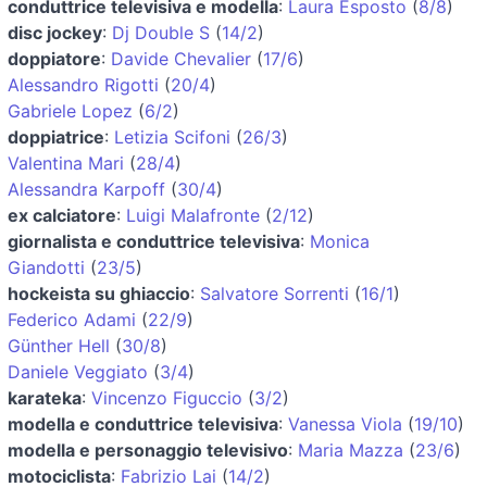
conduttrice televisiva e modella
:
Laura Esposto
(
8/8
)
disc jockey
:
Dj Double S
(
14/2
)
doppiatore
:
Davide Chevalier
(
17/6
)
Alessandro Rigotti
(
20/4
)
Gabriele Lopez
(
6/2
)
doppiatrice
:
Letizia Scifoni
(
26/3
)
Valentina Mari
(
28/4
)
Alessandra Karpoff
(
30/4
)
ex calciatore
:
Luigi Malafronte
(
2/12
)
giornalista e conduttrice televisiva
:
Monica
Giandotti
(
23/5
)
hockeista su ghiaccio
:
Salvatore Sorrenti
(
16/1
)
Federico Adami
(
22/9
)
Günther Hell
(
30/8
)
Daniele Veggiato
(
3/4
)
karateka
:
Vincenzo Figuccio
(
3/2
)
modella e conduttrice televisiva
:
Vanessa Viola
(
19/10
)
modella e personaggio televisivo
:
Maria Mazza
(
23/6
)
motociclista
:
Fabrizio Lai
(
14/2
)