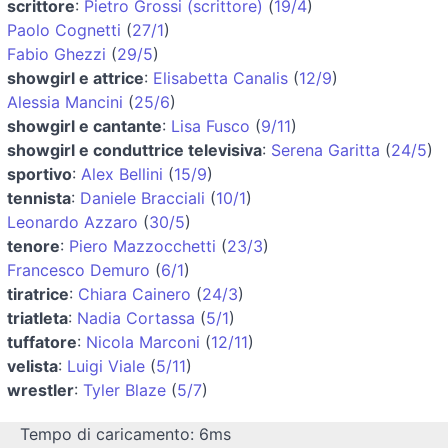
scrittore
:
Pietro Grossi (scrittore)
(
19/4
)
Paolo Cognetti
(
27/1
)
Fabio Ghezzi
(
29/5
)
showgirl e attrice
:
Elisabetta Canalis
(
12/9
)
Alessia Mancini
(
25/6
)
showgirl e cantante
:
Lisa Fusco
(
9/11
)
showgirl e conduttrice televisiva
:
Serena Garitta
(
24/5
)
sportivo
:
Alex Bellini
(
15/9
)
tennista
:
Daniele Bracciali
(
10/1
)
Leonardo Azzaro
(
30/5
)
tenore
:
Piero Mazzocchetti
(
23/3
)
Francesco Demuro
(
6/1
)
tiratrice
:
Chiara Cainero
(
24/3
)
triatleta
:
Nadia Cortassa
(
5/1
)
tuffatore
:
Nicola Marconi
(
12/11
)
velista
:
Luigi Viale
(
5/11
)
wrestler
:
Tyler Blaze
(
5/7
)
Tempo di caricamento: 6ms