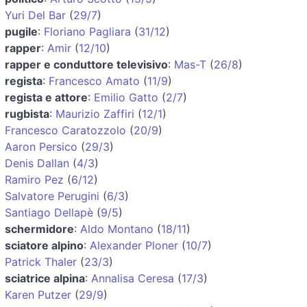
Yuri Del Bar
(
29/7
)
pugile
:
Floriano Pagliara
(
31/12
)
rapper
:
Amir
(
12/10
)
rapper e conduttore televisivo
:
Mas-T
(
26/8
)
regista
:
Francesco Amato
(
11/9
)
regista e attore
:
Emilio Gatto
(
2/7
)
rugbista
:
Maurizio Zaffiri
(
12/1
)
Francesco Caratozzolo
(
20/9
)
Aaron Persico
(
29/3
)
Denis Dallan
(
4/3
)
Ramiro Pez
(
6/12
)
Salvatore Perugini
(
6/3
)
Santiago Dellapè
(
9/5
)
schermidore
:
Aldo Montano
(
18/11
)
sciatore alpino
:
Alexander Ploner
(
10/7
)
Patrick Thaler
(
23/3
)
sciatrice alpina
:
Annalisa Ceresa
(
17/3
)
Karen Putzer
(
29/9
)