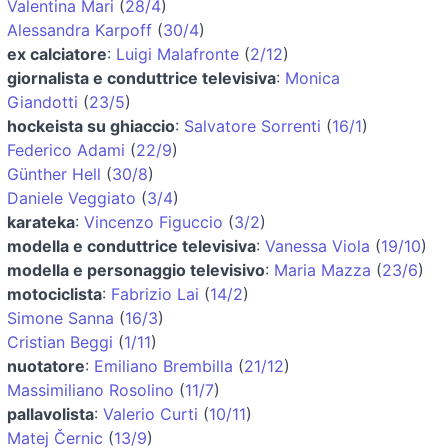
Valentina Mari
(
28/4
)
Alessandra Karpoff
(
30/4
)
ex calciatore
:
Luigi Malafronte
(
2/12
)
giornalista e conduttrice televisiva
:
Monica
Giandotti
(
23/5
)
hockeista su ghiaccio
:
Salvatore Sorrenti
(
16/1
)
Federico Adami
(
22/9
)
Günther Hell
(
30/8
)
Daniele Veggiato
(
3/4
)
karateka
:
Vincenzo Figuccio
(
3/2
)
modella e conduttrice televisiva
:
Vanessa Viola
(
19/10
)
modella e personaggio televisivo
:
Maria Mazza
(
23/6
)
motociclista
:
Fabrizio Lai
(
14/2
)
Simone Sanna
(
16/3
)
Cristian Beggi
(
1/11
)
nuotatore
:
Emiliano Brembilla
(
21/12
)
Massimiliano Rosolino
(
11/7
)
pallavolista
:
Valerio Curti
(
10/11
)
Matej Černic
(
13/9
)