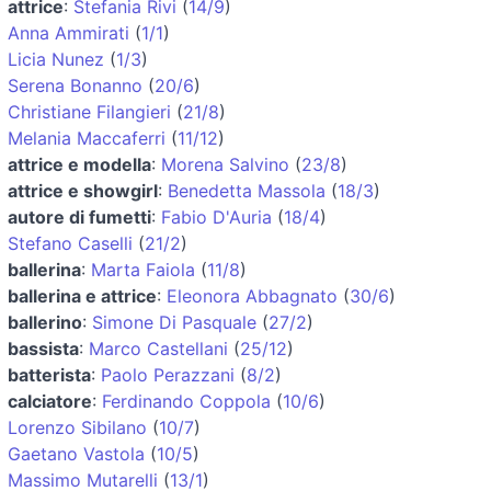
attrice
:
Stefania Rivi
(
14/9
)
Anna Ammirati
(
1/1
)
Licia Nunez
(
1/3
)
Serena Bonanno
(
20/6
)
Christiane Filangieri
(
21/8
)
Melania Maccaferri
(
11/12
)
attrice e modella
:
Morena Salvino
(
23/8
)
attrice e showgirl
:
Benedetta Massola
(
18/3
)
autore di fumetti
:
Fabio D'Auria
(
18/4
)
Stefano Caselli
(
21/2
)
ballerina
:
Marta Faiola
(
11/8
)
ballerina e attrice
:
Eleonora Abbagnato
(
30/6
)
ballerino
:
Simone Di Pasquale
(
27/2
)
bassista
:
Marco Castellani
(
25/12
)
batterista
:
Paolo Perazzani
(
8/2
)
calciatore
:
Ferdinando Coppola
(
10/6
)
Lorenzo Sibilano
(
10/7
)
Gaetano Vastola
(
10/5
)
Massimo Mutarelli
(
13/1
)