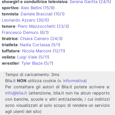
showgirl e conduttrice televisiva
:
Serena Garitta
(
24/5
)
sportivo
:
Alex Bellini
(
15/9
)
tennista
:
Daniele Bracciali
(
10/1
)
Leonardo Azzaro
(
30/5
)
tenore
:
Piero Mazzocchetti
(
23/3
)
Francesco Demuro
(
6/1
)
tiratrice
:
Chiara Cainero
(
24/3
)
triatleta
:
Nadia Cortassa
(
5/1
)
tuffatore
:
Nicola Marconi
(
12/11
)
velista
:
Luigi Viale
(
5/11
)
wrestler
:
Tyler Blaze
(
5/7
)
Tempo di caricamento: 3ms
Blia.it
NON
utilizza cookie (v.
informativa
)
Per contattare gli autori di Blia.it potete scrivere a:
info@blia.it
(attenzione, blia.it non ha alcun rapporto
con banche, scuole o altri enti/aziende, i cui indirizzi
sono visualizzati al solo scopo di rendere un servizio
agli utenti del sito)