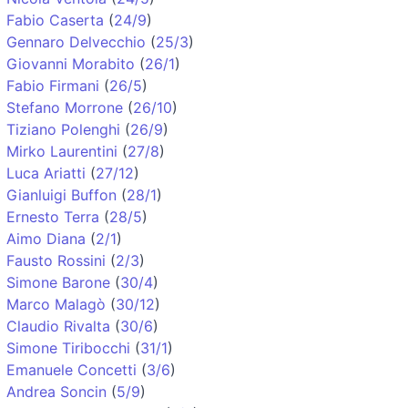
Fabio Caserta
(
24/9
)
Gennaro Delvecchio
(
25/3
)
Giovanni Morabito
(
26/1
)
Fabio Firmani
(
26/5
)
Stefano Morrone
(
26/10
)
Tiziano Polenghi
(
26/9
)
Mirko Laurentini
(
27/8
)
Luca Ariatti
(
27/12
)
Gianluigi Buffon
(
28/1
)
Ernesto Terra
(
28/5
)
Aimo Diana
(
2/1
)
Fausto Rossini
(
2/3
)
Simone Barone
(
30/4
)
Marco Malagò
(
30/12
)
Claudio Rivalta
(
30/6
)
Simone Tiribocchi
(
31/1
)
Emanuele Concetti
(
3/6
)
Andrea Soncin
(
5/9
)