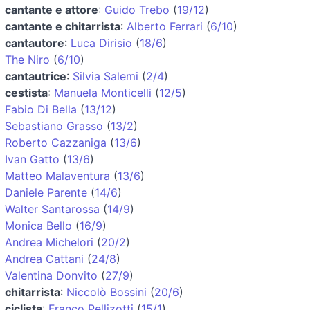
cantante e attore
:
Guido Trebo
(
19/12
)
cantante e chitarrista
:
Alberto Ferrari
(
6/10
)
cantautore
:
Luca Dirisio
(
18/6
)
The Niro
(
6/10
)
cantautrice
:
Silvia Salemi
(
2/4
)
cestista
:
Manuela Monticelli
(
12/5
)
Fabio Di Bella
(
13/12
)
Sebastiano Grasso
(
13/2
)
Roberto Cazzaniga
(
13/6
)
Ivan Gatto
(
13/6
)
Matteo Malaventura
(
13/6
)
Daniele Parente
(
14/6
)
Walter Santarossa
(
14/9
)
Monica Bello
(
16/9
)
Andrea Michelori
(
20/2
)
Andrea Cattani
(
24/8
)
Valentina Donvito
(
27/9
)
chitarrista
:
Niccolò Bossini
(
20/6
)
ciclista
:
Franco Pellizotti
(
15/1
)