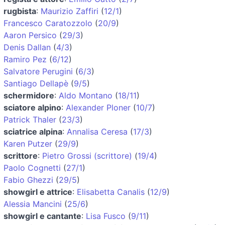
rugbista
:
Maurizio Zaffiri
(
12/1
)
Francesco Caratozzolo
(
20/9
)
Aaron Persico
(
29/3
)
Denis Dallan
(
4/3
)
Ramiro Pez
(
6/12
)
Salvatore Perugini
(
6/3
)
Santiago Dellapè
(
9/5
)
schermidore
:
Aldo Montano
(
18/11
)
sciatore alpino
:
Alexander Ploner
(
10/7
)
Patrick Thaler
(
23/3
)
sciatrice alpina
:
Annalisa Ceresa
(
17/3
)
Karen Putzer
(
29/9
)
scrittore
:
Pietro Grossi (scrittore)
(
19/4
)
Paolo Cognetti
(
27/1
)
Fabio Ghezzi
(
29/5
)
showgirl e attrice
:
Elisabetta Canalis
(
12/9
)
Alessia Mancini
(
25/6
)
showgirl e cantante
:
Lisa Fusco
(
9/11
)