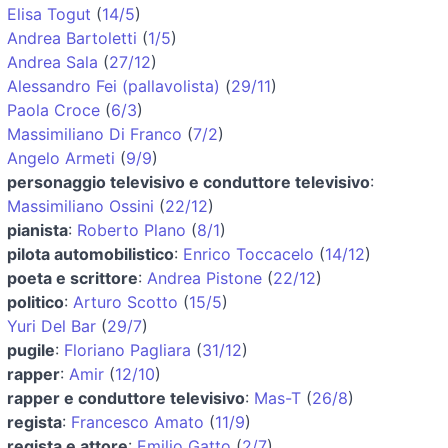
Elisa Togut
(
14/5
)
Andrea Bartoletti
(
1/5
)
Andrea Sala
(
27/12
)
Alessandro Fei (pallavolista)
(
29/11
)
Paola Croce
(
6/3
)
Massimiliano Di Franco
(
7/2
)
Angelo Armeti
(
9/9
)
personaggio televisivo e conduttore televisivo
:
Massimiliano Ossini
(
22/12
)
pianista
:
Roberto Plano
(
8/1
)
pilota automobilistico
:
Enrico Toccacelo
(
14/12
)
poeta e scrittore
:
Andrea Pistone
(
22/12
)
politico
:
Arturo Scotto
(
15/5
)
Yuri Del Bar
(
29/7
)
pugile
:
Floriano Pagliara
(
31/12
)
rapper
:
Amir
(
12/10
)
rapper e conduttore televisivo
:
Mas-T
(
26/8
)
regista
:
Francesco Amato
(
11/9
)
regista e attore
:
Emilio Gatto
(
2/7
)