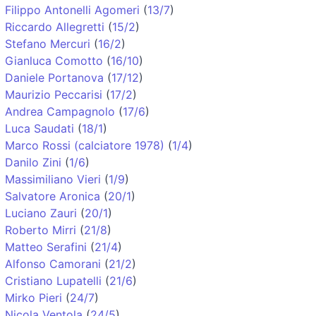
Filippo Antonelli Agomeri
(
13/7
)
Riccardo Allegretti
(
15/2
)
Stefano Mercuri
(
16/2
)
Gianluca Comotto
(
16/10
)
Daniele Portanova
(
17/12
)
Maurizio Peccarisi
(
17/2
)
Andrea Campagnolo
(
17/6
)
Luca Saudati
(
18/1
)
Marco Rossi (calciatore 1978)
(
1/4
)
Danilo Zini
(
1/6
)
Massimiliano Vieri
(
1/9
)
Salvatore Aronica
(
20/1
)
Luciano Zauri
(
20/1
)
Roberto Mirri
(
21/8
)
Matteo Serafini
(
21/4
)
Alfonso Camorani
(
21/2
)
Cristiano Lupatelli
(
21/6
)
Mirko Pieri
(
24/7
)
Nicola Ventola
(
24/5
)