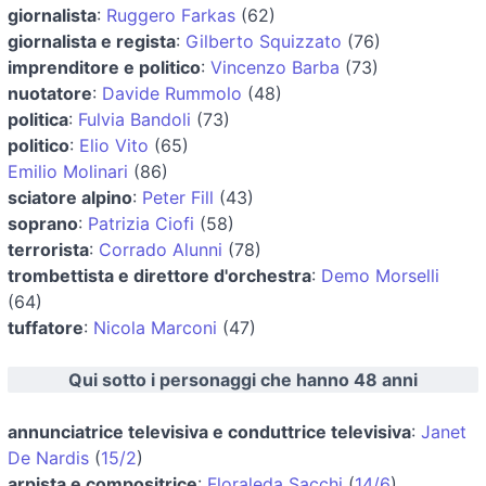
giornalista
:
Ruggero Farkas
(62)
giornalista e regista
:
Gilberto Squizzato
(76)
imprenditore e politico
:
Vincenzo Barba
(73)
nuotatore
:
Davide Rummolo
(48)
politica
:
Fulvia Bandoli
(73)
politico
:
Elio Vito
(65)
Emilio Molinari
(86)
sciatore alpino
:
Peter Fill
(43)
soprano
:
Patrizia Ciofi
(58)
terrorista
:
Corrado Alunni
(78)
trombettista e direttore d'orchestra
:
Demo Morselli
(64)
tuffatore
:
Nicola Marconi
(47)
Qui sotto i personaggi che hanno 48 anni
annunciatrice televisiva e conduttrice televisiva
:
Janet
De Nardis
(
15/2
)
arpista e compositrice
:
Floraleda Sacchi
(
14/6
)