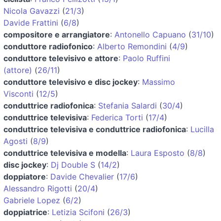
Nicola Gavazzi
(
21/3
)
Davide Frattini
(
6/8
)
compositore e arrangiatore
:
Antonello Capuano
(
31/10
)
conduttore radiofonico
:
Alberto Remondini
(
4/9
)
conduttore televisivo e attore
:
Paolo Ruffini
(attore)
(
26/11
)
conduttore televisivo e disc jockey
:
Massimo
Visconti
(
12/5
)
conduttrice radiofonica
:
Stefania Salardi
(
30/4
)
conduttrice televisiva
:
Federica Torti
(
17/4
)
conduttrice televisiva e conduttrice radiofonica
:
Lucilla
Agosti
(
8/9
)
conduttrice televisiva e modella
:
Laura Esposto
(
8/8
)
disc jockey
:
Dj Double S
(
14/2
)
doppiatore
:
Davide Chevalier
(
17/6
)
Alessandro Rigotti
(
20/4
)
Gabriele Lopez
(
6/2
)
doppiatrice
:
Letizia Scifoni
(
26/3
)