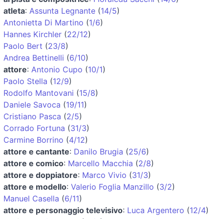
atleta
:
Assunta Legnante
(
14/5
)
Antonietta Di Martino
(
1/6
)
Hannes Kirchler
(
22/12
)
Paolo Bert
(
23/8
)
Andrea Bettinelli
(
6/10
)
attore
:
Antonio Cupo
(
10/1
)
Paolo Stella
(
12/9
)
Rodolfo Mantovani
(
15/8
)
Daniele Savoca
(
19/11
)
Cristiano Pasca
(
2/5
)
Corrado Fortuna
(
31/3
)
Carmine Borrino
(
4/12
)
attore e cantante
:
Danilo Brugia
(
25/6
)
attore e comico
:
Marcello Macchia
(
2/8
)
attore e doppiatore
:
Marco Vivio
(
31/3
)
attore e modello
:
Valerio Foglia Manzillo
(
3/2
)
Manuel Casella
(
6/11
)
attore e personaggio televisivo
:
Luca Argentero
(
12/4
)