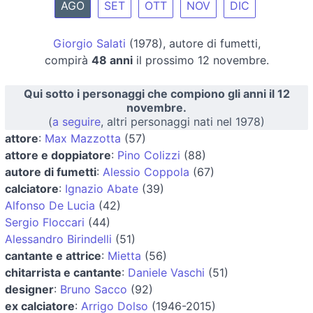
AGO
SET
OTT
NOV
DIC
Giorgio Salati
(1978), autore di fumetti,
compirà
48 anni
il prossimo 12 novembre.
Qui sotto i personaggi che compiono gli anni il 12
novembre.
(
a seguire
, altri personaggi nati nel 1978)
attore
:
Max Mazzotta
(57)
attore e doppiatore
:
Pino Colizzi
(88)
autore di fumetti
:
Alessio Coppola
(67)
calciatore
:
Ignazio Abate
(39)
Alfonso De Lucia
(42)
Sergio Floccari
(44)
Alessandro Birindelli
(51)
cantante e attrice
:
Mietta
(56)
chitarrista e cantante
:
Daniele Vaschi
(51)
designer
:
Bruno Sacco
(92)
ex calciatore
:
Arrigo Dolso
(1946-2015)