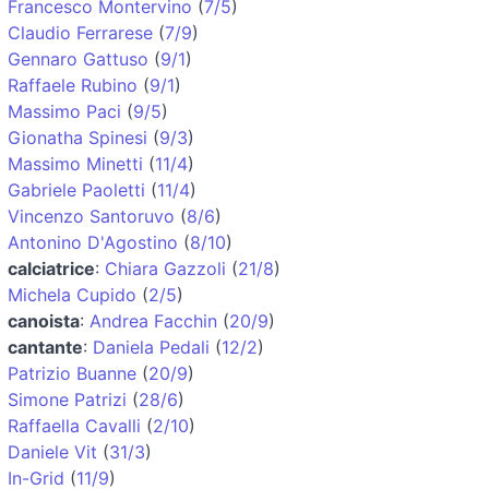
Francesco Montervino
(
7/5
)
Claudio Ferrarese
(
7/9
)
Gennaro Gattuso
(
9/1
)
Raffaele Rubino
(
9/1
)
Massimo Paci
(
9/5
)
Gionatha Spinesi
(
9/3
)
Massimo Minetti
(
11/4
)
Gabriele Paoletti
(
11/4
)
Vincenzo Santoruvo
(
8/6
)
Antonino D'Agostino
(
8/10
)
calciatrice
:
Chiara Gazzoli
(
21/8
)
Michela Cupido
(
2/5
)
canoista
:
Andrea Facchin
(
20/9
)
cantante
:
Daniela Pedali
(
12/2
)
Patrizio Buanne
(
20/9
)
Simone Patrizi
(
28/6
)
Raffaella Cavalli
(
2/10
)
Daniele Vit
(
31/3
)
In-Grid
(
11/9
)