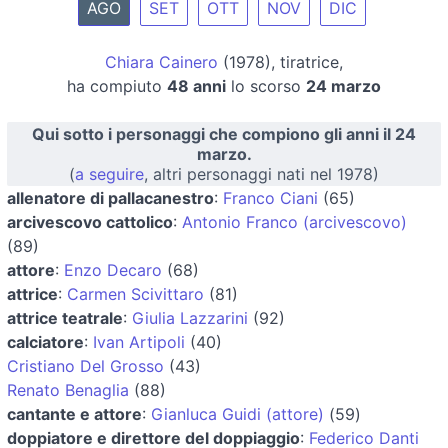
AGO
SET
OTT
NOV
DIC
Chiara Cainero
(1978), tiratrice,
ha compiuto
48 anni
lo scorso
24 marzo
Qui sotto i personaggi che compiono gli anni il 24
marzo.
(
a seguire
, altri personaggi nati nel 1978)
allenatore di pallacanestro
:
Franco Ciani
(65)
arcivescovo cattolico
:
Antonio Franco (arcivescovo)
(89)
attore
:
Enzo Decaro
(68)
attrice
:
Carmen Scivittaro
(81)
attrice teatrale
:
Giulia Lazzarini
(92)
calciatore
:
Ivan Artipoli
(40)
Cristiano Del Grosso
(43)
Renato Benaglia
(88)
cantante e attore
:
Gianluca Guidi (attore)
(59)
doppiatore e direttore del doppiaggio
:
Federico Danti