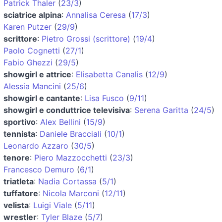
Patrick Thaler
(
23/3
)
sciatrice alpina
:
Annalisa Ceresa
(
17/3
)
Karen Putzer
(
29/9
)
scrittore
:
Pietro Grossi (scrittore)
(
19/4
)
Paolo Cognetti
(
27/1
)
Fabio Ghezzi
(
29/5
)
showgirl e attrice
:
Elisabetta Canalis
(
12/9
)
Alessia Mancini
(
25/6
)
showgirl e cantante
:
Lisa Fusco
(
9/11
)
showgirl e conduttrice televisiva
:
Serena Garitta
(
24/5
)
sportivo
:
Alex Bellini
(
15/9
)
tennista
:
Daniele Bracciali
(
10/1
)
Leonardo Azzaro
(
30/5
)
tenore
:
Piero Mazzocchetti
(
23/3
)
Francesco Demuro
(
6/1
)
triatleta
:
Nadia Cortassa
(
5/1
)
tuffatore
:
Nicola Marconi
(
12/11
)
velista
:
Luigi Viale
(
5/11
)
wrestler
:
Tyler Blaze
(
5/7
)