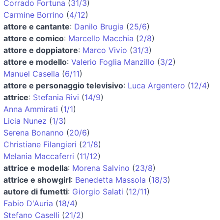
Corrado Fortuna
(
31/3
)
Carmine Borrino
(
4/12
)
attore e cantante
:
Danilo Brugia
(
25/6
)
attore e comico
:
Marcello Macchia
(
2/8
)
attore e doppiatore
:
Marco Vivio
(
31/3
)
attore e modello
:
Valerio Foglia Manzillo
(
3/2
)
Manuel Casella
(
6/11
)
attore e personaggio televisivo
:
Luca Argentero
(
12/4
)
attrice
:
Stefania Rivi
(
14/9
)
Anna Ammirati
(
1/1
)
Licia Nunez
(
1/3
)
Serena Bonanno
(
20/6
)
Christiane Filangieri
(
21/8
)
Melania Maccaferri
(
11/12
)
attrice e modella
:
Morena Salvino
(
23/8
)
attrice e showgirl
:
Benedetta Massola
(
18/3
)
autore di fumetti
:
Giorgio Salati
(
12/11
)
Fabio D'Auria
(
18/4
)
Stefano Caselli
(
21/2
)