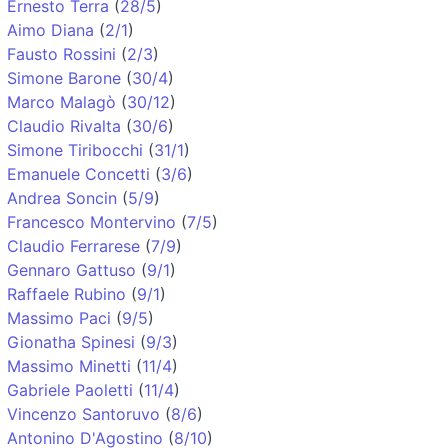
Ernesto Terra
(
28/5
)
Aimo Diana
(
2/1
)
Fausto Rossini
(
2/3
)
Simone Barone
(
30/4
)
Marco Malagò
(
30/12
)
Claudio Rivalta
(
30/6
)
Simone Tiribocchi
(
31/1
)
Emanuele Concetti
(
3/6
)
Andrea Soncin
(
5/9
)
Francesco Montervino
(
7/5
)
Claudio Ferrarese
(
7/9
)
Gennaro Gattuso
(
9/1
)
Raffaele Rubino
(
9/1
)
Massimo Paci
(
9/5
)
Gionatha Spinesi
(
9/3
)
Massimo Minetti
(
11/4
)
Gabriele Paoletti
(
11/4
)
Vincenzo Santoruvo
(
8/6
)
Antonino D'Agostino
(
8/10
)