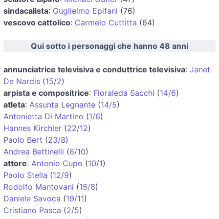
sindacalista
:
Guglielmo Epifani
(76)
vescovo cattolico
:
Carmelo Cuttitta
(64)
Qui sotto i personaggi che hanno 48 anni
annunciatrice televisiva e conduttrice televisiva
:
Janet
De Nardis
(
15/2
)
arpista e compositrice
:
Floraleda Sacchi
(
14/6
)
atleta
:
Assunta Legnante
(
14/5
)
Antonietta Di Martino
(
1/6
)
Hannes Kirchler
(
22/12
)
Paolo Bert
(
23/8
)
Andrea Bettinelli
(
6/10
)
attore
:
Antonio Cupo
(
10/1
)
Paolo Stella
(
12/9
)
Rodolfo Mantovani
(
15/8
)
Daniele Savoca
(
19/11
)
Cristiano Pasca
(
2/5
)