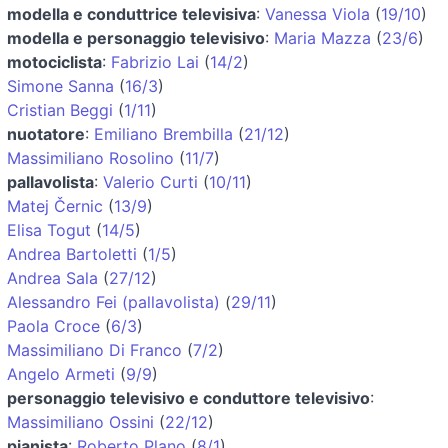
modella e conduttrice televisiva
:
Vanessa Viola
(
19/10
)
modella e personaggio televisivo
:
Maria Mazza
(
23/6
)
motociclista
:
Fabrizio Lai
(
14/2
)
Simone Sanna
(
16/3
)
Cristian Beggi
(
1/11
)
nuotatore
:
Emiliano Brembilla
(
21/12
)
Massimiliano Rosolino
(
11/7
)
pallavolista
:
Valerio Curti
(
10/11
)
Matej Černic
(
13/9
)
Elisa Togut
(
14/5
)
Andrea Bartoletti
(
1/5
)
Andrea Sala
(
27/12
)
Alessandro Fei (pallavolista)
(
29/11
)
Paola Croce
(
6/3
)
Massimiliano Di Franco
(
7/2
)
Angelo Armeti
(
9/9
)
personaggio televisivo e conduttore televisivo
:
Massimiliano Ossini
(
22/12
)
pianista
:
Roberto Plano
(
8/1
)