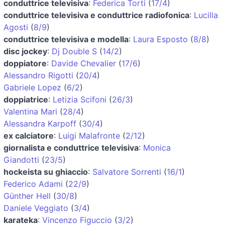
conduttrice televisiva
:
Federica Torti
(
17/4
)
conduttrice televisiva e conduttrice radiofonica
:
Lucilla
Agosti
(
8/9
)
conduttrice televisiva e modella
:
Laura Esposto
(
8/8
)
disc jockey
:
Dj Double S
(
14/2
)
doppiatore
:
Davide Chevalier
(
17/6
)
Alessandro Rigotti
(
20/4
)
Gabriele Lopez
(
6/2
)
doppiatrice
:
Letizia Scifoni
(
26/3
)
Valentina Mari
(
28/4
)
Alessandra Karpoff
(
30/4
)
ex calciatore
:
Luigi Malafronte
(
2/12
)
giornalista e conduttrice televisiva
:
Monica
Giandotti
(
23/5
)
hockeista su ghiaccio
:
Salvatore Sorrenti
(
16/1
)
Federico Adami
(
22/9
)
Günther Hell
(
30/8
)
Daniele Veggiato
(
3/4
)
karateka
:
Vincenzo Figuccio
(
3/2
)