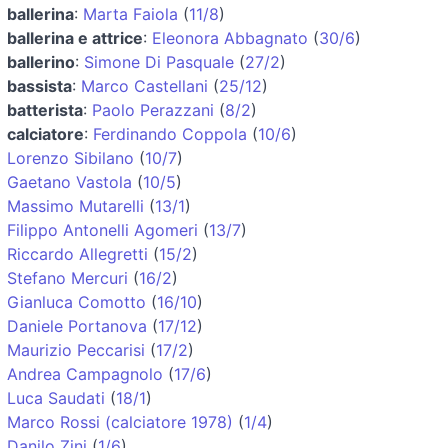
ballerina
:
Marta Faiola
(
11/8
)
ballerina e attrice
:
Eleonora Abbagnato
(
30/6
)
ballerino
:
Simone Di Pasquale
(
27/2
)
bassista
:
Marco Castellani
(
25/12
)
batterista
:
Paolo Perazzani
(
8/2
)
calciatore
:
Ferdinando Coppola
(
10/6
)
Lorenzo Sibilano
(
10/7
)
Gaetano Vastola
(
10/5
)
Massimo Mutarelli
(
13/1
)
Filippo Antonelli Agomeri
(
13/7
)
Riccardo Allegretti
(
15/2
)
Stefano Mercuri
(
16/2
)
Gianluca Comotto
(
16/10
)
Daniele Portanova
(
17/12
)
Maurizio Peccarisi
(
17/2
)
Andrea Campagnolo
(
17/6
)
Luca Saudati
(
18/1
)
Marco Rossi (calciatore 1978)
(
1/4
)
Danilo Zini
(
1/6
)