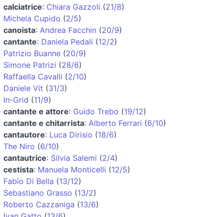
calciatrice
:
Chiara Gazzoli
(
21/8
)
Michela Cupido
(
2/5
)
canoista
:
Andrea Facchin
(
20/9
)
cantante
:
Daniela Pedali
(
12/2
)
Patrizio Buanne
(
20/9
)
Simone Patrizi
(
28/6
)
Raffaella Cavalli
(
2/10
)
Daniele Vit
(
31/3
)
In-Grid
(
11/9
)
cantante e attore
:
Guido Trebo
(
19/12
)
cantante e chitarrista
:
Alberto Ferrari
(
6/10
)
cantautore
:
Luca Dirisio
(
18/6
)
The Niro
(
6/10
)
cantautrice
:
Silvia Salemi
(
2/4
)
cestista
:
Manuela Monticelli
(
12/5
)
Fabio Di Bella
(
13/12
)
Sebastiano Grasso
(
13/2
)
Roberto Cazzaniga
(
13/6
)
Ivan Gatto
(
13/6
)