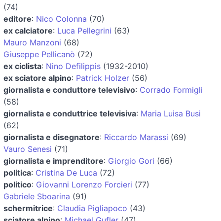
(74)
editore
:
Nico Colonna
(70)
ex calciatore
:
Luca Pellegrini
(63)
Mauro Manzoni
(68)
Giuseppe Pellicanò
(72)
ex ciclista
:
Nino Defilippis
(1932-2010)
ex sciatore alpino
:
Patrick Holzer
(56)
giornalista e conduttore televisivo
:
Corrado Formigli
(58)
giornalista e conduttrice televisiva
:
Maria Luisa Busi
(62)
giornalista e disegnatore
:
Riccardo Marassi
(69)
Vauro Senesi
(71)
giornalista e imprenditore
:
Giorgio Gori
(66)
politica
:
Cristina De Luca
(72)
politico
:
Giovanni Lorenzo Forcieri
(77)
Gabriele Sboarina
(91)
schermitrice
:
Claudia Pigliapoco
(43)
sciatore alpino
:
Michael Gufler
(47)