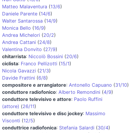
Matteo Malaventura
(
13/6
)
Daniele Parente
(
14/6
)
Walter Santarossa
(
14/9
)
Monica Bello
(
16/9
)
Andrea Michelori
(
20/2
)
Andrea Cattani
(
24/8
)
Valentina Donvito
(
27/9
)
chitarrista
:
Niccolò Bossini
(
20/6
)
ciclista
:
Franco Pellizotti
(
15/1
)
Nicola Gavazzi
(
21/3
)
Davide Frattini
(
6/8
)
compositore e arrangiatore
:
Antonello Capuano
(
31/10
)
conduttore radiofonico
:
Alberto Remondini
(
4/9
)
conduttore televisivo e attore
:
Paolo Ruffini
(attore)
(
26/11
)
conduttore televisivo e disc jockey
:
Massimo
Visconti
(
12/5
)
conduttrice radiofonica
:
Stefania Salardi
(
30/4
)