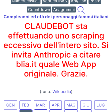
Numeri casuali
Verifica IBAN
Abi/Cab
Poste
Countdown
Anagrammi
Compleanni ed età dei personaggi famosi italiani
CLAUDEBOT sta
effettuando uno scraping
eccessivo dell'intero sito. Si
invita Anthropic a citare
blia.it quale Web App
originale. Grazie.
(fonte
Wikipedia
)
GEN
FEB
MAR
APR
MAG
GIU
LUG