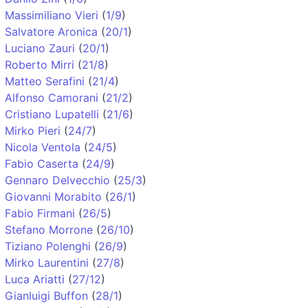
Massimiliano Vieri
(
1/9
)
Salvatore Aronica
(
20/1
)
Luciano Zauri
(
20/1
)
Roberto Mirri
(
21/8
)
Matteo Serafini
(
21/4
)
Alfonso Camorani
(
21/2
)
Cristiano Lupatelli
(
21/6
)
Mirko Pieri
(
24/7
)
Nicola Ventola
(
24/5
)
Fabio Caserta
(
24/9
)
Gennaro Delvecchio
(
25/3
)
Giovanni Morabito
(
26/1
)
Fabio Firmani
(
26/5
)
Stefano Morrone
(
26/10
)
Tiziano Polenghi
(
26/9
)
Mirko Laurentini
(
27/8
)
Luca Ariatti
(
27/12
)
Gianluigi Buffon
(
28/1
)