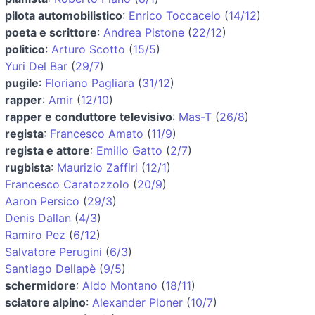
pilota automobilistico
:
Enrico Toccacelo
(
14/12
)
poeta e scrittore
:
Andrea Pistone
(
22/12
)
politico
:
Arturo Scotto
(
15/5
)
Yuri Del Bar
(
29/7
)
pugile
:
Floriano Pagliara
(
31/12
)
rapper
:
Amir
(
12/10
)
rapper e conduttore televisivo
:
Mas-T
(
26/8
)
regista
:
Francesco Amato
(
11/9
)
regista e attore
:
Emilio Gatto
(
2/7
)
rugbista
:
Maurizio Zaffiri
(
12/1
)
Francesco Caratozzolo
(
20/9
)
Aaron Persico
(
29/3
)
Denis Dallan
(
4/3
)
Ramiro Pez
(
6/12
)
Salvatore Perugini
(
6/3
)
Santiago Dellapè
(
9/5
)
schermidore
:
Aldo Montano
(
18/11
)
sciatore alpino
:
Alexander Ploner
(
10/7
)