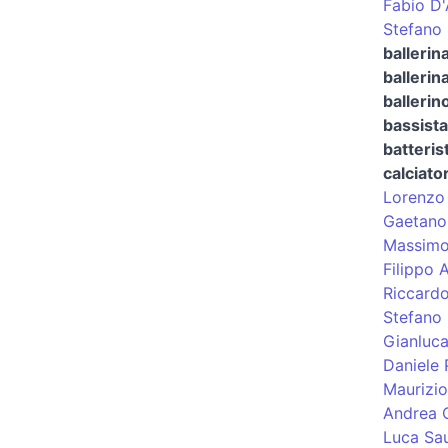
Fabio D'
Stefano 
ballerin
ballerina
ballerin
bassista
batteris
calciato
Lorenzo 
Gaetano
Massimo 
Filippo 
Riccardo
Stefano 
Gianluc
Daniele
Maurizio
Andrea 
Luca Sau