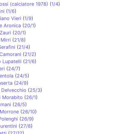
ssi (calciatore 1978)
(
1/4
)
ni
(
1/6
)
iano Vieri
(
1/9
)
e Aronica
(
20/1
)
Zauri
(
20/1
)
Mirri
(
21/8
)
erafini
(
21/4
)
 Camorani
(
21/2
)
 Lupatelli
(
21/6
)
eri
(
24/7
)
entola
(
24/5
)
aserta
(
24/9
)
 Delvecchio
(
25/3
)
i Morabito
(
26/1
)
rmani
(
26/5
)
 Morrone
(
26/10
)
Polenghi
(
26/9
)
urentini
(
27/8
)
tti
(
27/12
)