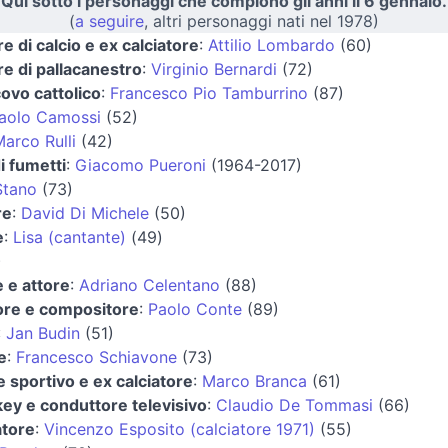
Qui sotto i personaggi che compiono gli anni il 6 gennaio.
(
a seguire
, altri personaggi nati nel 1978)
re di calcio e ex calciatore
:
Attilio Lombardo
(60)
re di pallacanestro
:
Virginio Bernardi
(72)
ovo cattolico
:
Francesco Pio Tamburrino
(87)
aolo Camossi
(52)
arco Rulli
(42)
i fumetti
:
Giacomo Pueroni
(1964-2017)
Stano
(73)
re
:
David Di Michele
(50)
e
:
Lisa (cantante)
(49)
)
 e attore
:
Adriano Celentano
(88)
ore e compositore
:
Paolo Conte
(89)
:
Jan Budin
(51)
e
:
Francesco Schiavone
(73)
e sportivo e ex calciatore
:
Marco Branca
(61)
key e conduttore televisivo
:
Claudio De Tommasi
(66)
atore
:
Vincenzo Esposito (calciatore 1971)
(55)