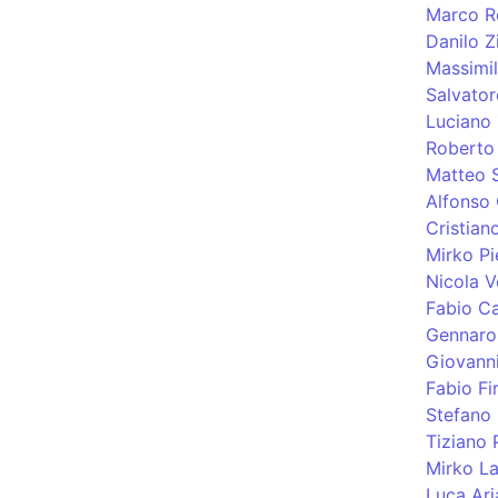
Marco Ro
Danilo Zi
Massimil
Salvator
Luciano 
Roberto 
Matteo S
Alfonso
Cristiano
Mirko Pi
Nicola V
Fabio C
Gennaro
Giovann
Fabio Fi
Stefano
Tiziano 
Mirko La
Luca Aria