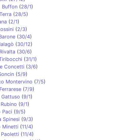
i Buffon
(
28/1
)
Terra
(
28/5
)
ana
(
2/1
)
ossini
(
2/3
)
Barone
(
30/4
)
alagò
(
30/12
)
Rivalta
(
30/6
)
iribocchi
(
31/1
)
e Concetti
(
3/6
)
Soncin
(
5/9
)
co Montervino
(
7/5
)
Ferrarese
(
7/9
)
 Gattuso
(
9/1
)
 Rubino
(
9/1
)
 Paci
(
9/5
)
 Spinesi
(
9/3
)
 Minetti
(
11/4
)
 Paoletti
(
11/4
)