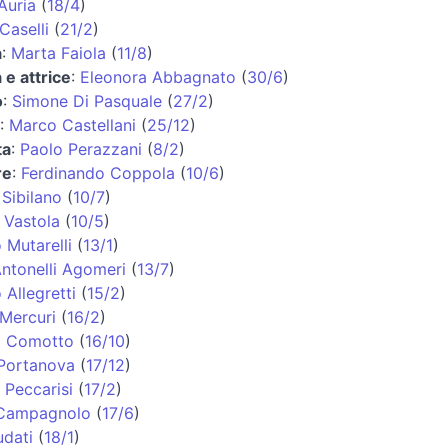
Auria
(
18/4
)
Caselli
(
21/2
)
a
:
Marta Faiola
(
11/8
)
 e attrice
:
Eleonora Abbagnato
(
30/6
)
o
:
Simone Di Pasquale
(
27/2
)
:
Marco Castellani
(
25/12
)
ta
:
Paolo Perazzani
(
8/2
)
re
:
Ferdinando Coppola
(
10/6
)
Sibilano
(
10/7
)
 Vastola
(
10/5
)
Mutarelli
(
13/1
)
Antonelli Agomeri
(
13/7
)
 Allegretti
(
15/2
)
Mercuri
(
16/2
)
a Comotto
(
16/10
)
 Portanova
(
17/12
)
 Peccarisi
(
17/2
)
Campagnolo
(
17/6
)
dati
(
18/1
)