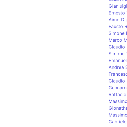
Gianluig
Ernesto 
Aimo Di
Fausto R
Simone 
Marco M
Claudio 
Simone T
Emanuel
Andrea 
Frances
Claudio 
Gennaro
Raffaele
Massimo
Gionatha
Massimo
Gabriele