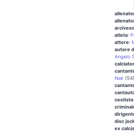
allenato
allenato
arcivesc
atleta
:
P
attore
:
M
autore d
Angelo 
calciato
cantant
Nek
(54
cantante
cantaut
cestista
criminal
dirigent
disc joc
ex calci