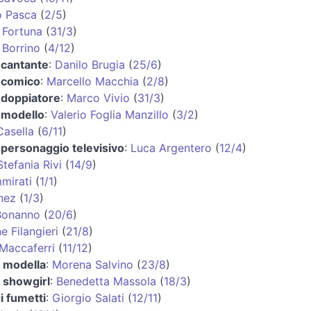
o Pasca
(
2/5
)
 Fortuna
(
31/3
)
 Borrino
(
4/12
)
 cantante
:
Danilo Brugia
(
25/6
)
e comico
:
Marcello Macchia
(
2/8
)
 doppiatore
:
Marco Vivio
(
31/3
)
 modello
:
Valerio Foglia Manzillo
(
3/2
)
asella
(
6/11
)
 personaggio televisivo
:
Luca Argentero
(
12/4
)
Stefania Rivi
(
14/9
)
mirati
(
1/1
)
nez
(
1/3
)
Bonanno
(
20/6
)
e Filangieri
(
21/8
)
Maccaferri
(
11/12
)
e modella
:
Morena Salvino
(
23/8
)
e showgirl
:
Benedetta Massola
(
18/3
)
i fumetti
:
Giorgio Salati
(
12/11
)