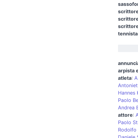
sassofo
scrittor
scrittor
scrittor
tennista
annuncia
arpista 
atleta
:
A
Antoniet
Hannes K
Paolo Be
Andrea B
attore
:
Paolo St
Rodolfo
Daniele