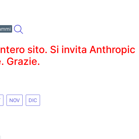
ammi
ero sito. Si invita Anthropic
. Grazie.
T
NOV
DIC