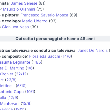
nista
:
James Senese
(81)
e
:
Maurizio Giannini
(75)
e e pittore
:
Francesco Saverio Mosca
(69)
e e teologo
:
Mario Uderzo
(93)
:
Gianluca Naso
(39)
Qui sotto i personaggi che hanno 48 anni
trice televisiva e conduttrice televisiva
:
Janet De Nardis
e compositrice
:
Floraleda Sacchi
(
14/6
)
ssunta Legnante
(
14/5
)
ta Di Martino
(
1/6
)
irchler
(
22/12
)
rt
(
23/8
)
ettinelli
(
6/10
)
Antonio Cupo
(
10/1
)
ella
(
12/9
)
 Mantovani
(
15/8
)
 Savoca
(
19/11
)