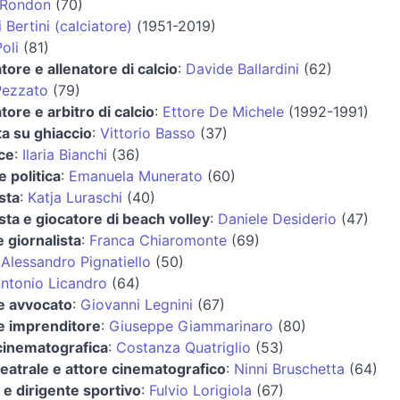
 Rondon
(70)
 Bertini (calciatore)
(1951-2019)
oli
(81)
atore e allenatore di calcio
:
Davide Ballardini
(62)
Pezzato
(79)
tore e arbitro di calcio
:
Ettore De Michele
(1992-1991)
a su ghiaccio
:
Vittorio Basso
(37)
ce
:
Ilaria Bianchi
(36)
e politica
:
Emanuela Munerato
(60)
sta
:
Katja Luraschi
(40)
ista e giocatore di beach volley
:
Daniele Desiderio
(47)
e giornalista
:
Franca Chiaromonte
(69)
:
Alessandro Pignatiello
(50)
ntonio Licandro
(64)
 e avvocato
:
Giovanni Legnini
(67)
 e imprenditore
:
Giuseppe Giammarinaro
(80)
cinematografica
:
Costanza Quatriglio
(53)
teatrale e attore cinematografico
:
Ninni Bruschetta
(64)
 e dirigente sportivo
:
Fulvio Lorigiola
(67)