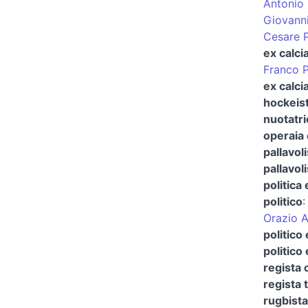
Antonio
Giovanni
Cesare P
ex calci
Franco 
ex calcia
hockeist
nuotatri
operaia 
pallavoli
pallavol
politica 
politico
Orazio A
politico
politico
regista 
regista 
rugbista