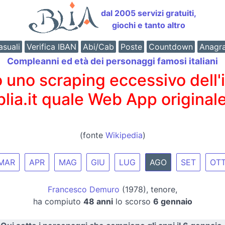
dal 2005 servizi gratuiti,
giochi e tanto altro
suali
Verifica IBAN
Abi/Cab
Poste
Countdown
Anagr
Compleanni ed età dei personaggi famosi italiani
o scraping eccessivo dell'int
 blia.it quale Web App originale
(fonte
Wikipedia
)
MAR
APR
MAG
GIU
LUG
AGO
SET
OT
Francesco Demuro
(1978), tenore,
ha compiuto
48 anni
lo scorso
6 gennaio