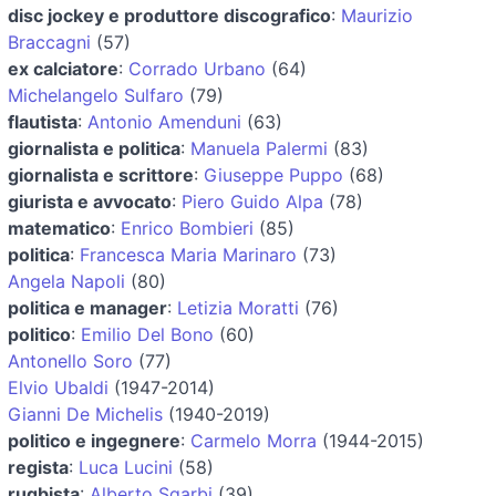
disc jockey e produttore discografico
:
Maurizio
Braccagni
(57)
ex calciatore
:
Corrado Urbano
(64)
Michelangelo Sulfaro
(79)
flautista
:
Antonio Amenduni
(63)
giornalista e politica
:
Manuela Palermi
(83)
giornalista e scrittore
:
Giuseppe Puppo
(68)
giurista e avvocato
:
Piero Guido Alpa
(78)
matematico
:
Enrico Bombieri
(85)
politica
:
Francesca Maria Marinaro
(73)
Angela Napoli
(80)
politica e manager
:
Letizia Moratti
(76)
politico
:
Emilio Del Bono
(60)
Antonello Soro
(77)
Elvio Ubaldi
(1947-2014)
Gianni De Michelis
(1940-2019)
politico e ingegnere
:
Carmelo Morra
(1944-2015)
regista
:
Luca Lucini
(58)
rugbista
:
Alberto Sgarbi
(39)