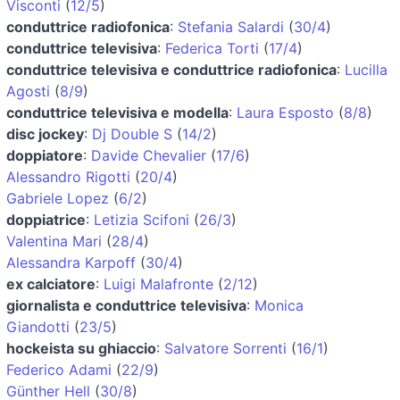
Visconti
(
12/5
)
conduttrice radiofonica
:
Stefania Salardi
(
30/4
)
conduttrice televisiva
:
Federica Torti
(
17/4
)
conduttrice televisiva e conduttrice radiofonica
:
Lucilla
Agosti
(
8/9
)
conduttrice televisiva e modella
:
Laura Esposto
(
8/8
)
disc jockey
:
Dj Double S
(
14/2
)
doppiatore
:
Davide Chevalier
(
17/6
)
Alessandro Rigotti
(
20/4
)
Gabriele Lopez
(
6/2
)
doppiatrice
:
Letizia Scifoni
(
26/3
)
Valentina Mari
(
28/4
)
Alessandra Karpoff
(
30/4
)
ex calciatore
:
Luigi Malafronte
(
2/12
)
giornalista e conduttrice televisiva
:
Monica
Giandotti
(
23/5
)
hockeista su ghiaccio
:
Salvatore Sorrenti
(
16/1
)
Federico Adami
(
22/9
)
Günther Hell
(
30/8
)