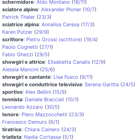
schermidore
:
Aldo Montano
(
18/11
)
sciatore alpino
:
Alexander Ploner
(
10/7
)
Patrick Thaler
(
23/3
)
sciatrice alpina
:
Annalisa Ceresa
(
17/3
)
Karen Putzer
(
29/9
)
scrittore
:
Pietro Grossi (scrittore)
(
19/4
)
Paolo Cognetti
(
27/1
)
Fabio Ghezzi
(
29/5
)
showgirl e attrice
:
Elisabetta Canalis
(
12/9
)
Alessia Mancini
(
25/6
)
showgirl e cantante
:
Lisa Fusco
(
9/11
)
showgirl e conduttrice televisiva
:
Serena Garitta
(
24/5
)
sportivo
:
Alex Bellini
(
15/9
)
tennista
:
Daniele Bracciali
(
10/1
)
Leonardo Azzaro
(
30/5
)
tenore
:
Piero Mazzocchetti
(
23/3
)
Francesco Demuro
(
6/1
)
tiratrice
:
Chiara Cainero
(
24/3
)
triatleta
:
Nadia Cortassa
(
5/1
)