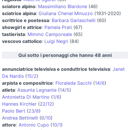
sciatore alpino
:
Massimiliano Blardone
(46)
sciatrice alpina
:
Giuliana Chenal Minuzzo
(1931-2020)
scrittrice e poetessa
:
Barbara Garlaschelli
(60)
showgirl e attrice
:
Pamela Prati
(67)
tastierista
:
Mimmo Camporeale
(65)
vescovo cattolico
:
Luigi Negri
(84)
Qui sotto i personaggi che hanno 48 anni
annunciatrice televisiva e conduttrice televisiva
:
Janet
De Nardis
(
15/2
)
arpista e compositrice
:
Floraleda Sacchi
(
14/6
)
atleta
:
Assunta Legnante
(
14/5
)
Antonietta Di Martino
(
1/6
)
Hannes Kirchler
(
22/12
)
Paolo Bert
(
23/8
)
Andrea Bettinelli
(
6/10
)
attore
:
Antonio Cupo
(
10/1
)