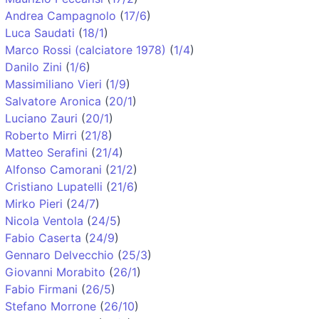
Andrea Campagnolo
(
17/6
)
Luca Saudati
(
18/1
)
Marco Rossi (calciatore 1978)
(
1/4
)
Danilo Zini
(
1/6
)
Massimiliano Vieri
(
1/9
)
Salvatore Aronica
(
20/1
)
Luciano Zauri
(
20/1
)
Roberto Mirri
(
21/8
)
Matteo Serafini
(
21/4
)
Alfonso Camorani
(
21/2
)
Cristiano Lupatelli
(
21/6
)
Mirko Pieri
(
24/7
)
Nicola Ventola
(
24/5
)
Fabio Caserta
(
24/9
)
Gennaro Delvecchio
(
25/3
)
Giovanni Morabito
(
26/1
)
Fabio Firmani
(
26/5
)
Stefano Morrone
(
26/10
)