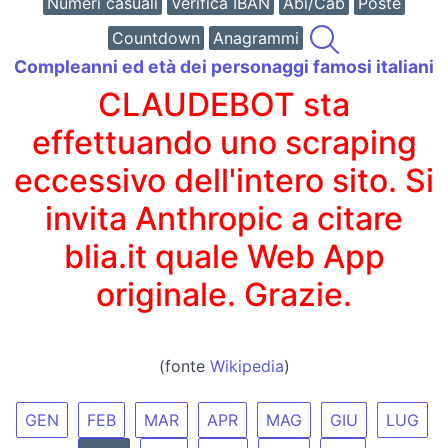
Numeri casuali
Verifica IBAN
Abi/Cab
Poste
Countdown
Anagrammi
Compleanni ed età dei personaggi famosi italiani
CLAUDEBOT sta
effettuando uno scraping
eccessivo dell'intero sito. Si
invita Anthropic a citare
blia.it quale Web App
originale. Grazie.
(fonte
Wikipedia
)
GEN
FEB
MAR
APR
MAG
GIU
LUG