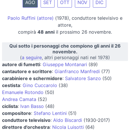
AGO
SET
OTT
NOV
DIC
Paolo Ruffini (attore)
(1978), conduttore televisivo e
attore,
compirà
48 anni
il prossimo 26 novembre.
Qui sotto i personaggi che compiono gli anni il 26
novembre.
(
a seguire
, altri personaggi nati nel 1978)
autore di fumetti
:
Giuseppe Montanari
(89)
cantautore e scrittore
:
Gianfranco Manfredi
(77)
carabiniere e schermidore
:
Salvatore Sanzo
(50)
cestista
:
Gino Cuccarolo
(38)
Emanuele Rotondo
(50)
Andrea Camata
(52)
ciclista
:
Ivan Basso
(48)
compositore
:
Stefano Lentini
(51)
conduttore televisivo
:
Aldo Biscardi
(1930-2017)
direttore d'orchestra
:
Nicola Luisotti
(64)