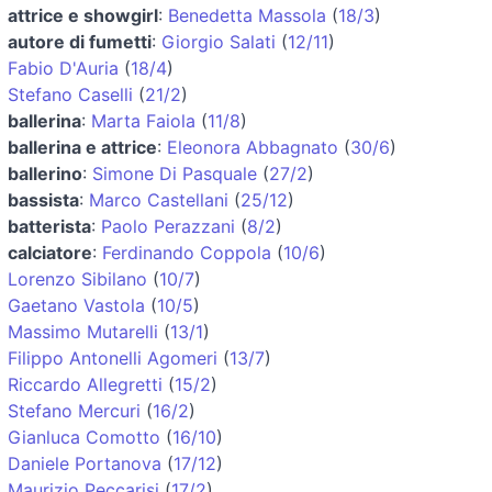
attrice e showgirl
:
Benedetta Massola
(
18/3
)
autore di fumetti
:
Giorgio Salati
(
12/11
)
Fabio D'Auria
(
18/4
)
Stefano Caselli
(
21/2
)
ballerina
:
Marta Faiola
(
11/8
)
ballerina e attrice
:
Eleonora Abbagnato
(
30/6
)
ballerino
:
Simone Di Pasquale
(
27/2
)
bassista
:
Marco Castellani
(
25/12
)
batterista
:
Paolo Perazzani
(
8/2
)
calciatore
:
Ferdinando Coppola
(
10/6
)
Lorenzo Sibilano
(
10/7
)
Gaetano Vastola
(
10/5
)
Massimo Mutarelli
(
13/1
)
Filippo Antonelli Agomeri
(
13/7
)
Riccardo Allegretti
(
15/2
)
Stefano Mercuri
(
16/2
)
Gianluca Comotto
(
16/10
)
Daniele Portanova
(
17/12
)
Maurizio Peccarisi
(
17/2
)