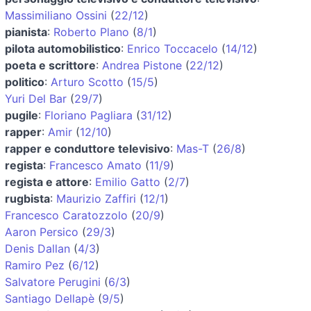
Massimiliano Ossini
(
22/12
)
pianista
:
Roberto Plano
(
8/1
)
pilota automobilistico
:
Enrico Toccacelo
(
14/12
)
poeta e scrittore
:
Andrea Pistone
(
22/12
)
politico
:
Arturo Scotto
(
15/5
)
Yuri Del Bar
(
29/7
)
pugile
:
Floriano Pagliara
(
31/12
)
rapper
:
Amir
(
12/10
)
rapper e conduttore televisivo
:
Mas-T
(
26/8
)
regista
:
Francesco Amato
(
11/9
)
regista e attore
:
Emilio Gatto
(
2/7
)
rugbista
:
Maurizio Zaffiri
(
12/1
)
Francesco Caratozzolo
(
20/9
)
Aaron Persico
(
29/3
)
Denis Dallan
(
4/3
)
Ramiro Pez
(
6/12
)
Salvatore Perugini
(
6/3
)
Santiago Dellapè
(
9/5
)