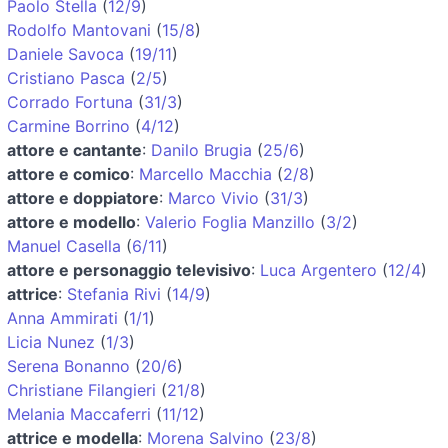
Paolo Stella
(
12/9
)
Rodolfo Mantovani
(
15/8
)
Daniele Savoca
(
19/11
)
Cristiano Pasca
(
2/5
)
Corrado Fortuna
(
31/3
)
Carmine Borrino
(
4/12
)
attore e cantante
:
Danilo Brugia
(
25/6
)
attore e comico
:
Marcello Macchia
(
2/8
)
attore e doppiatore
:
Marco Vivio
(
31/3
)
attore e modello
:
Valerio Foglia Manzillo
(
3/2
)
Manuel Casella
(
6/11
)
attore e personaggio televisivo
:
Luca Argentero
(
12/4
)
attrice
:
Stefania Rivi
(
14/9
)
Anna Ammirati
(
1/1
)
Licia Nunez
(
1/3
)
Serena Bonanno
(
20/6
)
Christiane Filangieri
(
21/8
)
Melania Maccaferri
(
11/12
)
attrice e modella
:
Morena Salvino
(
23/8
)