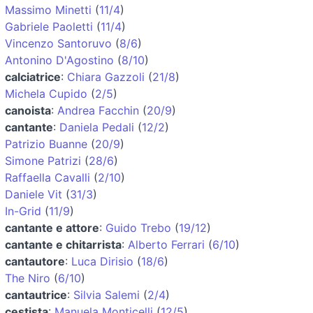
Massimo Minetti
(
11/4
)
Gabriele Paoletti
(
11/4
)
Vincenzo Santoruvo
(
8/6
)
Antonino D'Agostino
(
8/10
)
calciatrice
:
Chiara Gazzoli
(
21/8
)
Michela Cupido
(
2/5
)
canoista
:
Andrea Facchin
(
20/9
)
cantante
:
Daniela Pedali
(
12/2
)
Patrizio Buanne
(
20/9
)
Simone Patrizi
(
28/6
)
Raffaella Cavalli
(
2/10
)
Daniele Vit
(
31/3
)
In-Grid
(
11/9
)
cantante e attore
:
Guido Trebo
(
19/12
)
cantante e chitarrista
:
Alberto Ferrari
(
6/10
)
cantautore
:
Luca Dirisio
(
18/6
)
The Niro
(
6/10
)
cantautrice
:
Silvia Salemi
(
2/4
)
cestista
:
Manuela Monticelli
(
12/5
)