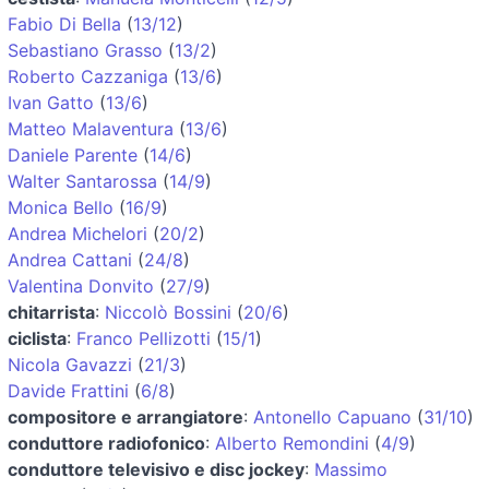
Fabio Di Bella
(
13/12
)
Sebastiano Grasso
(
13/2
)
Roberto Cazzaniga
(
13/6
)
Ivan Gatto
(
13/6
)
Matteo Malaventura
(
13/6
)
Daniele Parente
(
14/6
)
Walter Santarossa
(
14/9
)
Monica Bello
(
16/9
)
Andrea Michelori
(
20/2
)
Andrea Cattani
(
24/8
)
Valentina Donvito
(
27/9
)
chitarrista
:
Niccolò Bossini
(
20/6
)
ciclista
:
Franco Pellizotti
(
15/1
)
Nicola Gavazzi
(
21/3
)
Davide Frattini
(
6/8
)
compositore e arrangiatore
:
Antonello Capuano
(
31/10
)
conduttore radiofonico
:
Alberto Remondini
(
4/9
)
conduttore televisivo e disc jockey
:
Massimo