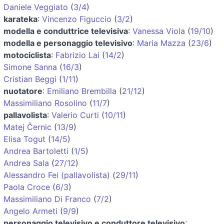
Daniele Veggiato
(
3/4
)
karateka
:
Vincenzo Figuccio
(
3/2
)
modella e conduttrice televisiva
:
Vanessa Viola
(
19/10
)
modella e personaggio televisivo
:
Maria Mazza
(
23/6
)
motociclista
:
Fabrizio Lai
(
14/2
)
Simone Sanna
(
16/3
)
Cristian Beggi
(
1/11
)
nuotatore
:
Emiliano Brembilla
(
21/12
)
Massimiliano Rosolino
(
11/7
)
pallavolista
:
Valerio Curti
(
10/11
)
Matej Černic
(
13/9
)
Elisa Togut
(
14/5
)
Andrea Bartoletti
(
1/5
)
Andrea Sala
(
27/12
)
Alessandro Fei (pallavolista)
(
29/11
)
Paola Croce
(
6/3
)
Massimiliano Di Franco
(
7/2
)
Angelo Armeti
(
9/9
)
personaggio televisivo e conduttore televisivo
: