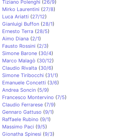
Tiziano Polenghi
(
26/9
)
Mirko Laurentini
(
27/8
)
Luca Ariatti
(
27/12
)
Gianluigi Buffon
(
28/1
)
Ernesto Terra
(
28/5
)
Aimo Diana
(
2/1
)
Fausto Rossini
(
2/3
)
Simone Barone
(
30/4
)
Marco Malagò
(
30/12
)
Claudio Rivalta
(
30/6
)
Simone Tiribocchi
(
31/1
)
Emanuele Concetti
(
3/6
)
Andrea Soncin
(
5/9
)
Francesco Montervino
(
7/5
)
Claudio Ferrarese
(
7/9
)
Gennaro Gattuso
(
9/1
)
Raffaele Rubino
(
9/1
)
Massimo Paci
(
9/5
)
Gionatha Spinesi
(
9/3
)