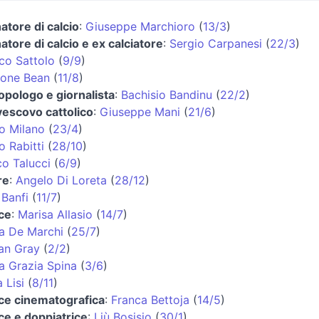
natore di calcio
:
Giuseppe Marchioro
(
13/3
)
natore di calcio e ex calciatore
:
Sergio Carpanesi
(
22/3
)
co Sattolo
(
9/9
)
one Bean
(
11/8
)
opologo e giornalista
:
Bachisio Bandinu
(
22/2
)
vescovo cattolico
:
Giuseppe Mani
(
21/6
)
o Milano
(
23/4
)
o Rabitti
(
28/10
)
o Talucci
(
6/9
)
re
:
Angelo Di Loreta
(
28/12
)
 Banfi
(
11/7
)
ice
:
Marisa Allasio
(
14/7
)
a De Marchi
(
25/7
)
an Gray
(
2/2
)
a Grazia Spina
(
3/6
)
 Lisi
(
8/11
)
ice cinematografica
:
Franca Bettoja
(
14/5
)
ice e doppiatrice
:
Liù Bosisio
(
30/1
)