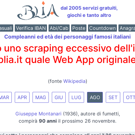
dal 2005 servizi gratuiti,
giochi e tanto altro
suali
Verifica IBAN
Abi/Cab
Poste
Countdown
Anagr
Compleanni ed età dei personaggi famosi italiani
o scraping eccessivo dell'int
 blia.it quale Web App originale
(fonte
Wikipedia
)
MAR
APR
MAG
GIU
LUG
AGO
SET
OT
Giuseppe Montanari
(1936), autore di fumetti,
compirà
90 anni
il prossimo 26 novembre.