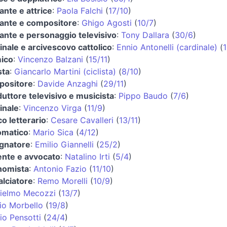
ante e attrice
:
Paola Falchi
(
17/10
)
ante e compositore
:
Ghigo Agosti
(
10/7
)
ante e personaggio televisivo
:
Tony Dallara
(
30/6
)
inale e arcivescovo cattolico
:
Ennio Antonelli (cardinale)
(
1
ico
:
Vincenzo Balzani
(
15/11
)
sta
:
Giancarlo Martini (ciclista)
(
8/10
)
positore
:
Davide Anzaghi
(
29/11
)
uttore televisivo e musicista
:
Pippo Baudo
(
7/6
)
inale
:
Vincenzo Virga
(
11/9
)
co letterario
:
Cesare Cavalleri
(
13/11
)
omatico
:
Mario Sica
(
4/12
)
gnatore
:
Emilio Giannelli
(
25/2
)
nte e avvocato
:
Natalino Irti
(
5/4
)
nomista
:
Antonio Fazio
(
11/10
)
alciatore
:
Remo Morelli
(
10/9
)
ielmo Mecozzi
(
13/7
)
io Morbello
(
19/8
)
io Pensotti
(
24/4
)