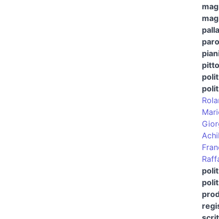
magi
magi
pall
paro
pian
pitt
polit
poli
Rola
Mari
Gior
Achi
Fran
Raff
poli
poli
prod
regi
scri