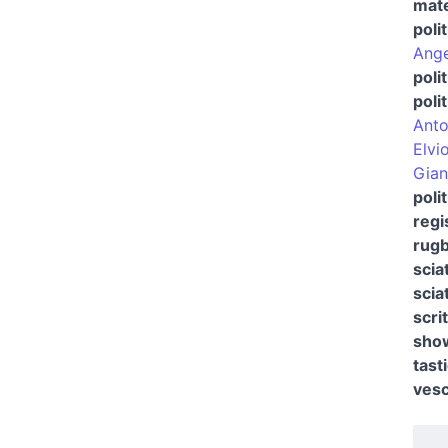
mat
polit
Ange
poli
poli
Anto
Elvi
Gian
poli
regi
rugb
scia
scia
scri
show
tast
vesc