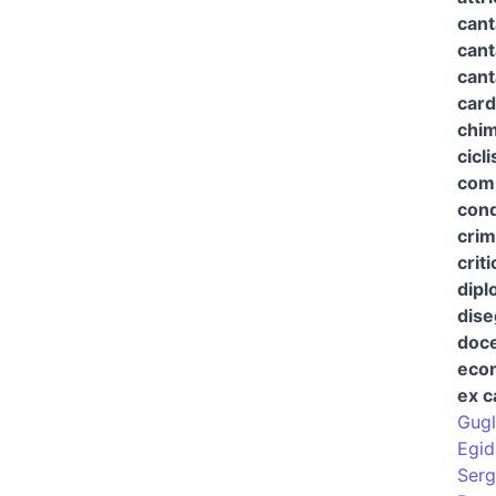
cant
cant
cant
card
chim
cicli
com
cond
crim
criti
dipl
dise
doce
eco
ex c
Gugl
Egid
Serg