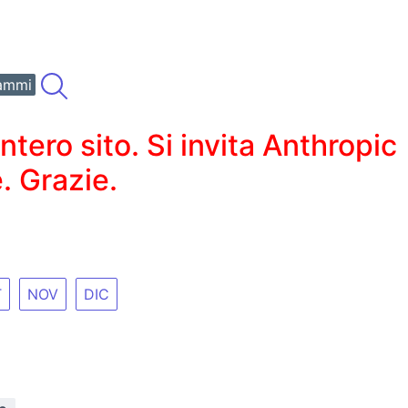
ammi
ero sito. Si invita Anthropic
. Grazie.
T
NOV
DIC