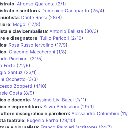
strato
:
Alfonso Quaranta
(
2/1
)
strato e scrittore
:
Domenico Cacopardo
(
25/4
)
anuotista
:
Dante Rossi
(
28/8
)
liere
:
Mogol
(
17/8
)
ista e clavicembalista
:
Antonio Ballista
(
30/3
)
ore e disegnatore
:
Tullio Pericoli
(
2/10
)
ica
:
Rosa Russo Iervolino
(
17/9
)
tico
:
Giacomo Maccheroni
(
1/8
)
ndo Picchioni
(
21/5
)
o Forte
(
22/9
)
gio Santuz
(
23/1
)
lle Occhetto
(
3/3
)
cesco Zoppetti
(
4/10
)
aele Costa
(
8/9
)
tico e docente
:
Massimo Livi Bacci
(
1/11
)
tico e imprenditore
:
Silvio Berlusconi
(
29/9
)
uttore discografico e paroliere
:
Alessandro Colombini
(
11
sta teatrale
:
Eugenio Barba
(
29/10
)
ttore e giornalista
:
Franco Palmieri (scrittore)
(
24/7
)