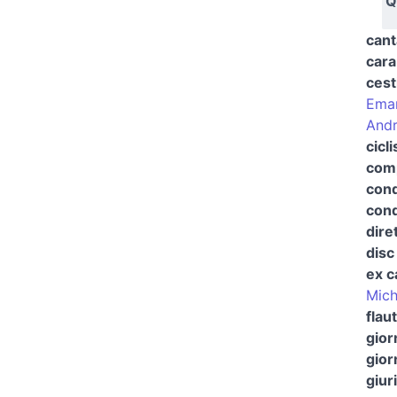
Q
cant
cara
cest
Ema
And
cicli
com
cond
cond
dire
disc
ex c
Mich
flaut
gior
gior
giur