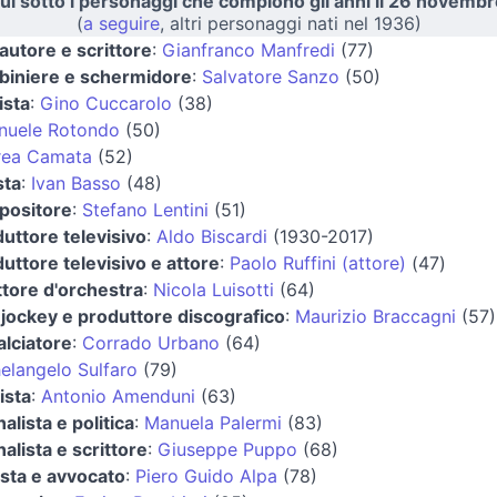
ui sotto i personaggi che compiono gli anni il 26 novembr
(
a seguire
, altri personaggi nati nel 1936)
autore e scrittore
:
Gianfranco Manfredi
(77)
biniere e schermidore
:
Salvatore Sanzo
(50)
ista
:
Gino Cuccarolo
(38)
nuele Rotondo
(50)
rea Camata
(52)
sta
:
Ivan Basso
(48)
positore
:
Stefano Lentini
(51)
uttore televisivo
:
Aldo Biscardi
(1930-2017)
uttore televisivo e attore
:
Paolo Ruffini (attore)
(47)
ttore d'orchestra
:
Nicola Luisotti
(64)
 jockey e produttore discografico
:
Maurizio Braccagni
(57)
alciatore
:
Corrado Urbano
(64)
elangelo Sulfaro
(79)
ista
:
Antonio Amenduni
(63)
nalista e politica
:
Manuela Palermi
(83)
nalista e scrittore
:
Giuseppe Puppo
(68)
ista e avvocato
:
Piero Guido Alpa
(78)