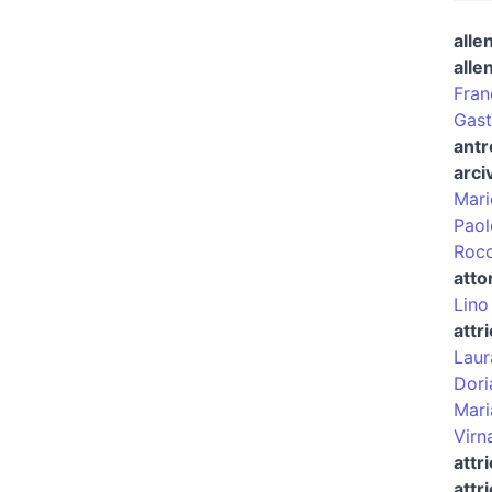
alle
alle
Fran
Gast
antr
arci
Mari
Paol
Rocc
atto
Lino
attr
Laur
Dori
Mari
Virna
attr
attr