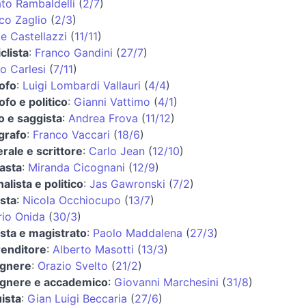
to Rambaldelli
(
2/7
)
co Zaglio
(
2/3
)
e Castellazzi
(
11/11
)
clista
:
Franco Gandini
(
27/7
)
o Carlesi
(
7/11
)
sofo
:
Luigi Lombardi Vallauri
(
4/4
)
sofo e politico
:
Gianni Vattimo
(
4/1
)
co e saggista
:
Andrea Frova
(
11/12
)
grafo
:
Franco Vaccari
(
18/6
)
rale e scrittore
:
Carlo Jean
(
12/10
)
asta
:
Miranda Cicognani
(
12/9
)
nalista e politico
:
Jas Gawronski
(
7/2
)
ista
:
Nicola Occhiocupo
(
13/7
)
rio Onida
(
30/3
)
ista e magistrato
:
Paolo Maddalena
(
27/3
)
enditore
:
Alberto Masotti
(
13/3
)
egnere
:
Orazio Svelto
(
21/2
)
egnere e accademico
:
Giovanni Marchesini
(
31/8
)
uista
:
Gian Luigi Beccaria
(
27/6
)