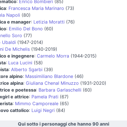
ematico
:
Enrico Bombieri
(85)
ica
:
Francesca Maria Marinaro
(73)
la Napoli
(80)
tica e manager
:
Letizia Moratti
(76)
tico
:
Emilio Del Bono
(60)
nello Soro
(77)
o Ubaldi
(1947-2014)
ni De Michelis
(1940-2019)
tico e ingegnere
:
Carmelo Morra
(1944-2015)
sta
:
Luca Lucini
(58)
ista
:
Alberto Sgarbi
(39)
tore alpino
:
Massimiliano Blardone
(46)
trice alpina
:
Giuliana Chenal Minuzzo
(1931-2020)
ttrice e poetessa
:
Barbara Garlaschelli
(60)
girl e attrice
:
Pamela Prati
(67)
ierista
:
Mimmo Camporeale
(65)
ovo cattolico
:
Luigi Negri
(84)
Qui sotto i personaggi che hanno 90 anni