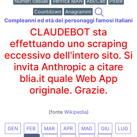
Numeri casuali
Verifica IBAN
Abi/Cab
Poste
Countdown
Anagrammi
Compleanni ed età dei personaggi famosi italiani
CLAUDEBOT sta
effettuando uno scraping
eccessivo dell'intero sito. Si
invita Anthropic a citare
blia.it quale Web App
originale. Grazie.
(fonte
Wikipedia
)
GEN
FEB
MAR
APR
MAG
GIU
LUG