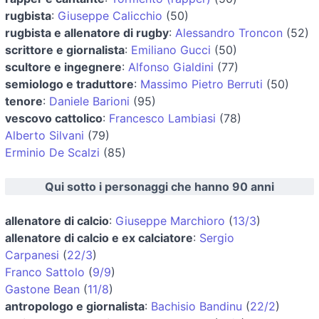
rugbista
:
Giuseppe Calicchio
(50)
rugbista e allenatore di rugby
:
Alessandro Troncon
(52)
scrittore e giornalista
:
Emiliano Gucci
(50)
scultore e ingegnere
:
Alfonso Gialdini
(77)
semiologo e traduttore
:
Massimo Pietro Berruti
(50)
tenore
:
Daniele Barioni
(95)
vescovo cattolico
:
Francesco Lambiasi
(78)
Alberto Silvani
(79)
Erminio De Scalzi
(85)
Qui sotto i personaggi che hanno 90 anni
allenatore di calcio
:
Giuseppe Marchioro
(
13/3
)
allenatore di calcio e ex calciatore
:
Sergio
Carpanesi
(
22/3
)
Franco Sattolo
(
9/9
)
Gastone Bean
(
11/8
)
antropologo e giornalista
:
Bachisio Bandinu
(
22/2
)