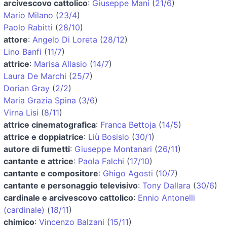
arcivescovo cattolico
:
Giuseppe Mani
(
21/6
)
Mario Milano
(
23/4
)
Paolo Rabitti
(
28/10
)
attore
:
Angelo Di Loreta
(
28/12
)
Lino Banfi
(
11/7
)
attrice
:
Marisa Allasio
(
14/7
)
Laura De Marchi
(
25/7
)
Dorian Gray
(
2/2
)
Maria Grazia Spina
(
3/6
)
Virna Lisi
(
8/11
)
attrice cinematografica
:
Franca Bettoja
(
14/5
)
attrice e doppiatrice
:
Liù Bosisio
(
30/1
)
autore di fumetti
:
Giuseppe Montanari
(
26/11
)
cantante e attrice
:
Paola Falchi
(
17/10
)
cantante e compositore
:
Ghigo Agosti
(
10/7
)
cantante e personaggio televisivo
:
Tony Dallara
(
30/6
)
cardinale e arcivescovo cattolico
:
Ennio Antonelli
(cardinale)
(
18/11
)
chimico
:
Vincenzo Balzani
(
15/11
)