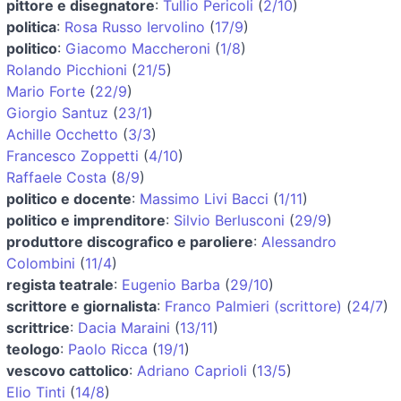
pittore e disegnatore
:
Tullio Pericoli
(
2/10
)
politica
:
Rosa Russo Iervolino
(
17/9
)
politico
:
Giacomo Maccheroni
(
1/8
)
Rolando Picchioni
(
21/5
)
Mario Forte
(
22/9
)
Giorgio Santuz
(
23/1
)
Achille Occhetto
(
3/3
)
Francesco Zoppetti
(
4/10
)
Raffaele Costa
(
8/9
)
politico e docente
:
Massimo Livi Bacci
(
1/11
)
politico e imprenditore
:
Silvio Berlusconi
(
29/9
)
produttore discografico e paroliere
:
Alessandro
Colombini
(
11/4
)
regista teatrale
:
Eugenio Barba
(
29/10
)
scrittore e giornalista
:
Franco Palmieri (scrittore)
(
24/7
)
scrittrice
:
Dacia Maraini
(
13/11
)
teologo
:
Paolo Ricca
(
19/1
)
vescovo cattolico
:
Adriano Caprioli
(
13/5
)
Elio Tinti
(
14/8
)