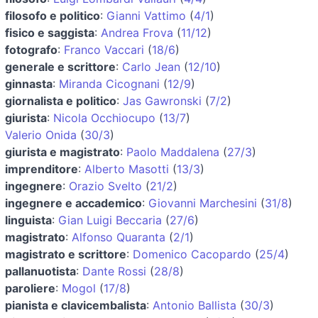
filosofo e politico
:
Gianni Vattimo
(
4/1
)
fisico e saggista
:
Andrea Frova
(
11/12
)
fotografo
:
Franco Vaccari
(
18/6
)
generale e scrittore
:
Carlo Jean
(
12/10
)
ginnasta
:
Miranda Cicognani
(
12/9
)
giornalista e politico
:
Jas Gawronski
(
7/2
)
giurista
:
Nicola Occhiocupo
(
13/7
)
Valerio Onida
(
30/3
)
giurista e magistrato
:
Paolo Maddalena
(
27/3
)
imprenditore
:
Alberto Masotti
(
13/3
)
ingegnere
:
Orazio Svelto
(
21/2
)
ingegnere e accademico
:
Giovanni Marchesini
(
31/8
)
linguista
:
Gian Luigi Beccaria
(
27/6
)
magistrato
:
Alfonso Quaranta
(
2/1
)
magistrato e scrittore
:
Domenico Cacopardo
(
25/4
)
pallanuotista
:
Dante Rossi
(
28/8
)
paroliere
:
Mogol
(
17/8
)
pianista e clavicembalista
:
Antonio Ballista
(
30/3
)