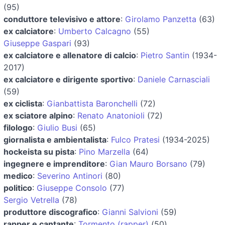
(95)
conduttore televisivo e attore
:
Girolamo Panzetta
(63)
ex calciatore
:
Umberto Calcagno
(55)
Giuseppe Gaspari
(93)
ex calciatore e allenatore di calcio
:
Pietro Santin
(1934-
2017)
ex calciatore e dirigente sportivo
:
Daniele Carnasciali
(59)
ex ciclista
:
Gianbattista Baronchelli
(72)
ex sciatore alpino
:
Renato Anatonioli
(72)
filologo
:
Giulio Busi
(65)
giornalista e ambientalista
:
Fulco Pratesi
(1934-2025)
hockeista su pista
:
Pino Marzella
(64)
ingegnere e imprenditore
:
Gian Mauro Borsano
(79)
medico
:
Severino Antinori
(80)
politico
:
Giuseppe Consolo
(77)
Sergio Vetrella
(78)
produttore discografico
:
Gianni Salvioni
(59)
rapper e cantante
:
Tormento (rapper)
(50)