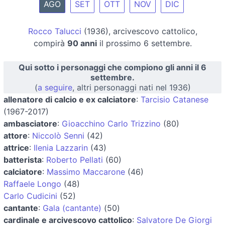
AGO
SET
OTT
NOV
DIC
Rocco Talucci
(1936), arcivescovo cattolico,
compirà
90 anni
il prossimo 6 settembre.
Qui sotto i personaggi che compiono gli anni il 6
settembre.
(
a seguire
, altri personaggi nati nel 1936)
allenatore di calcio e ex calciatore
:
Tarcisio Catanese
(1967-2017)
ambasciatore
:
Gioacchino Carlo Trizzino
(80)
attore
:
Niccolò Senni
(42)
attrice
:
Ilenia Lazzarin
(43)
batterista
:
Roberto Pellati
(60)
calciatore
:
Massimo Maccarone
(46)
Raffaele Longo
(48)
Carlo Cudicini
(52)
cantante
:
Gala (cantante)
(50)
cardinale e arcivescovo cattolico
:
Salvatore De Giorgi