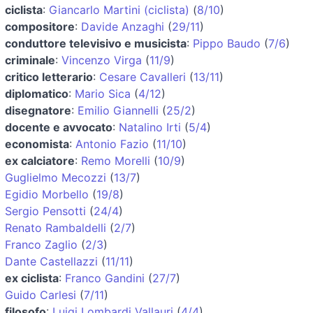
ciclista
:
Giancarlo Martini (ciclista)
(
8/10
)
compositore
:
Davide Anzaghi
(
29/11
)
conduttore televisivo e musicista
:
Pippo Baudo
(
7/6
)
criminale
:
Vincenzo Virga
(
11/9
)
critico letterario
:
Cesare Cavalleri
(
13/11
)
diplomatico
:
Mario Sica
(
4/12
)
disegnatore
:
Emilio Giannelli
(
25/2
)
docente e avvocato
:
Natalino Irti
(
5/4
)
economista
:
Antonio Fazio
(
11/10
)
ex calciatore
:
Remo Morelli
(
10/9
)
Guglielmo Mecozzi
(
13/7
)
Egidio Morbello
(
19/8
)
Sergio Pensotti
(
24/4
)
Renato Rambaldelli
(
2/7
)
Franco Zaglio
(
2/3
)
Dante Castellazzi
(
11/11
)
ex ciclista
:
Franco Gandini
(
27/7
)
Guido Carlesi
(
7/11
)
filosofo
:
Luigi Lombardi Vallauri
(
4/4
)