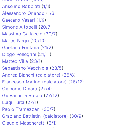
Anselmo Robbiati
(
1/1
)
Alessandro Orlando
(
1/6
)
Gaetano Vasari
(
1/9
)
Simone Altobelli
(
20/7
)
Massimo Gallaccio
(
20/7
)
Marco Negri
(
20/10
)
Gaetano Fontana
(
21/2
)
Diego Pellegrini
(
21/11
)
Matteo Villa
(
23/1
)
Sebastiano Vecchiola
(
23/5
)
Andrea Bianchi (calciatore)
(
25/8
)
Francesco Marino (calciatore)
(
26/12
)
Giacomo Dicara
(
27/4
)
Giovanni Di Rocco
(
27/12
)
Luigi Turci
(
27/1
)
Paolo Tramezzani
(
30/7
)
Graziano Battistini (calciatore)
(
30/9
)
Claudio Mascheretti
(
3/1
)