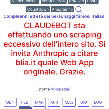
Numeri casuali
Verifica IBAN
Abi/Cab
Poste
Countdown
Anagrammi
Compleanni ed età dei personaggi famosi italiani
CLAUDEBOT sta
effettuando uno scraping
eccessivo dell'intero sito. Si
invita Anthropic a citare
blia.it quale Web App
originale. Grazie.
(fonte
Wikipedia
)
GEN
FEB
MAR
APR
MAG
GIU
LUG