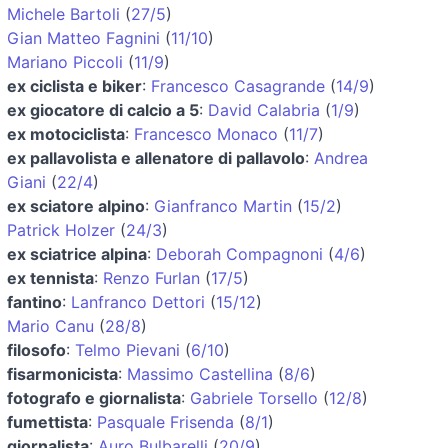
Michele Bartoli
(
27/5
)
Gian Matteo Fagnini
(
11/10
)
Mariano Piccoli
(
11/9
)
ex ciclista e biker
:
Francesco Casagrande
(
14/9
)
ex giocatore di calcio a 5
:
David Calabria
(
1/9
)
ex motociclista
:
Francesco Monaco
(
11/7
)
ex pallavolista e allenatore di pallavolo
:
Andrea
Giani
(
22/4
)
ex sciatore alpino
:
Gianfranco Martin
(
15/2
)
Patrick Holzer
(
24/3
)
ex sciatrice alpina
:
Deborah Compagnoni
(
4/6
)
ex tennista
:
Renzo Furlan
(
17/5
)
fantino
:
Lanfranco Dettori
(
15/12
)
Mario Canu
(
28/8
)
filosofo
:
Telmo Pievani
(
6/10
)
fisarmonicista
:
Massimo Castellina
(
8/6
)
fotografo e giornalista
:
Gabriele Torsello
(
12/8
)
fumettista
:
Pasquale Frisenda
(
8/1
)
giornalista
:
Auro Bulbarelli
(
20/9
)