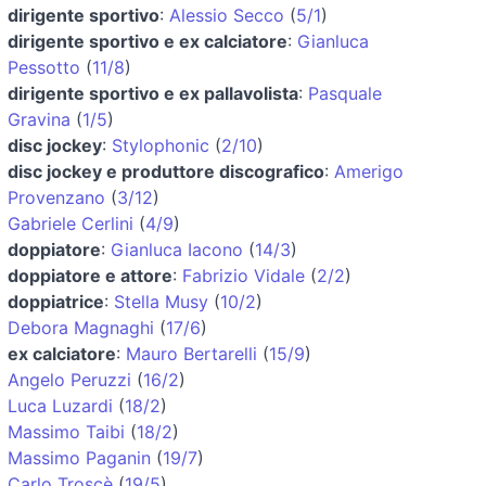
dirigente sportivo
:
Alessio Secco
(
5/1
)
dirigente sportivo e ex calciatore
:
Gianluca
Pessotto
(
11/8
)
dirigente sportivo e ex pallavolista
:
Pasquale
Gravina
(
1/5
)
disc jockey
:
Stylophonic
(
2/10
)
disc jockey e produttore discografico
:
Amerigo
Provenzano
(
3/12
)
Gabriele Cerlini
(
4/9
)
doppiatore
:
Gianluca Iacono
(
14/3
)
doppiatore e attore
:
Fabrizio Vidale
(
2/2
)
doppiatrice
:
Stella Musy
(
10/2
)
Debora Magnaghi
(
17/6
)
ex calciatore
:
Mauro Bertarelli
(
15/9
)
Angelo Peruzzi
(
16/2
)
Luca Luzardi
(
18/2
)
Massimo Taibi
(
18/2
)
Massimo Paganin
(
19/7
)
Carlo Troscè
(
19/5
)