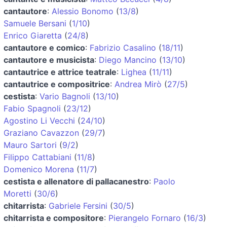
cantautore
:
Alessio Bonomo
(
13/8
)
Samuele Bersani
(
1/10
)
Enrico Giaretta
(
24/8
)
cantautore e comico
:
Fabrizio Casalino
(
18/11
)
cantautore e musicista
:
Diego Mancino
(
13/10
)
cantautrice e attrice teatrale
:
Lighea
(
11/11
)
cantautrice e compositrice
:
Andrea Mirò
(
27/5
)
cestista
:
Vario Bagnoli
(
13/10
)
Fabio Spagnoli
(
23/12
)
Agostino Li Vecchi
(
24/10
)
Graziano Cavazzon
(
29/7
)
Mauro Sartori
(
9/2
)
Filippo Cattabiani
(
11/8
)
Domenico Morena
(
11/7
)
cestista e allenatore di pallacanestro
:
Paolo
Moretti
(
30/6
)
chitarrista
:
Gabriele Fersini
(
30/5
)
chitarrista e compositore
:
Pierangelo Fornaro
(
16/3
)