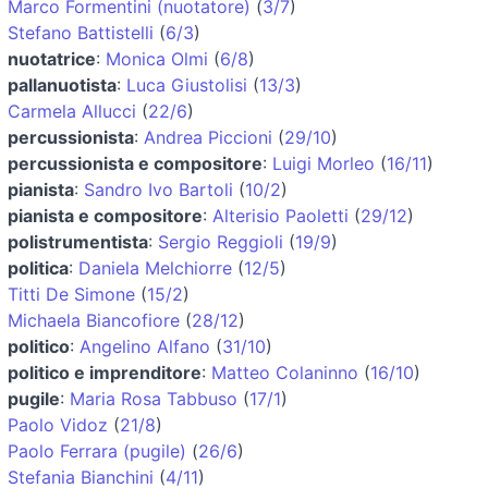
Marco Formentini (nuotatore)
(
3/7
)
Stefano Battistelli
(
6/3
)
nuotatrice
:
Monica Olmi
(
6/8
)
pallanuotista
:
Luca Giustolisi
(
13/3
)
Carmela Allucci
(
22/6
)
percussionista
:
Andrea Piccioni
(
29/10
)
percussionista e compositore
:
Luigi Morleo
(
16/11
)
pianista
:
Sandro Ivo Bartoli
(
10/2
)
pianista e compositore
:
Alterisio Paoletti
(
29/12
)
polistrumentista
:
Sergio Reggioli
(
19/9
)
politica
:
Daniela Melchiorre
(
12/5
)
Titti De Simone
(
15/2
)
Michaela Biancofiore
(
28/12
)
politico
:
Angelino Alfano
(
31/10
)
politico e imprenditore
:
Matteo Colaninno
(
16/10
)
pugile
:
Maria Rosa Tabbuso
(
17/1
)
Paolo Vidoz
(
21/8
)
Paolo Ferrara (pugile)
(
26/6
)
Stefania Bianchini
(
4/11
)