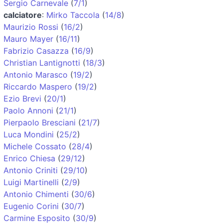
Sergio Carnevale
(
7/1
)
calciatore
:
Mirko Taccola
(
14/8
)
Maurizio Rossi
(
16/2
)
Mauro Mayer
(
16/11
)
Fabrizio Casazza
(
16/9
)
Christian Lantignotti
(
18/3
)
Antonio Marasco
(
19/2
)
Riccardo Maspero
(
19/2
)
Ezio Brevi
(
20/1
)
Paolo Annoni
(
21/1
)
Pierpaolo Bresciani
(
21/7
)
Luca Mondini
(
25/2
)
Michele Cossato
(
28/4
)
Enrico Chiesa
(
29/12
)
Antonio Criniti
(
29/10
)
Luigi Martinelli
(
2/9
)
Antonio Chimenti
(
30/6
)
Eugenio Corini
(
30/7
)
Carmine Esposito
(
30/9
)