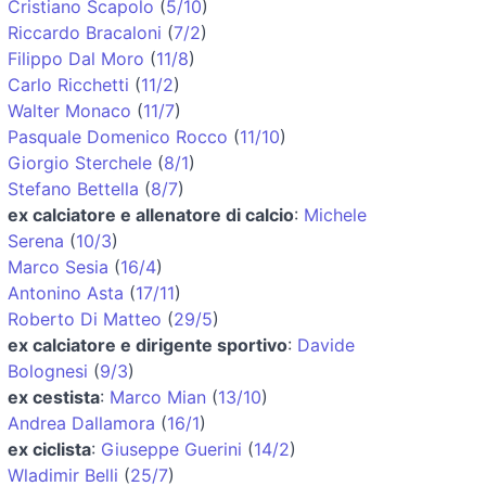
Cristiano Scapolo
(
5/10
)
Riccardo Bracaloni
(
7/2
)
Filippo Dal Moro
(
11/8
)
Carlo Ricchetti
(
11/2
)
Walter Monaco
(
11/7
)
Pasquale Domenico Rocco
(
11/10
)
Giorgio Sterchele
(
8/1
)
Stefano Bettella
(
8/7
)
ex calciatore e allenatore di calcio
:
Michele
Serena
(
10/3
)
Marco Sesia
(
16/4
)
Antonino Asta
(
17/11
)
Roberto Di Matteo
(
29/5
)
ex calciatore e dirigente sportivo
:
Davide
Bolognesi
(
9/3
)
ex cestista
:
Marco Mian
(
13/10
)
Andrea Dallamora
(
16/1
)
ex ciclista
:
Giuseppe Guerini
(
14/2
)
Wladimir Belli
(
25/7
)