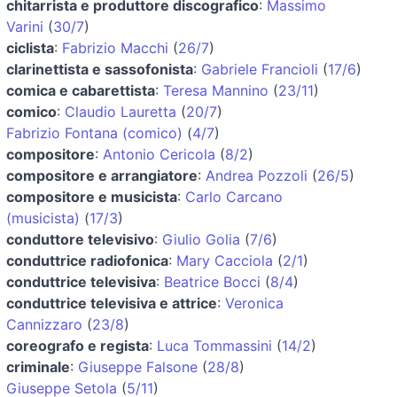
chitarrista e produttore discografico
:
Massimo
Varini
(
30/7
)
ciclista
:
Fabrizio Macchi
(
26/7
)
clarinettista e sassofonista
:
Gabriele Francioli
(
17/6
)
comica e cabarettista
:
Teresa Mannino
(
23/11
)
comico
:
Claudio Lauretta
(
20/7
)
Fabrizio Fontana (comico)
(
4/7
)
compositore
:
Antonio Cericola
(
8/2
)
compositore e arrangiatore
:
Andrea Pozzoli
(
26/5
)
compositore e musicista
:
Carlo Carcano
(musicista)
(
17/3
)
conduttore televisivo
:
Giulio Golia
(
7/6
)
conduttrice radiofonica
:
Mary Cacciola
(
2/1
)
conduttrice televisiva
:
Beatrice Bocci
(
8/4
)
conduttrice televisiva e attrice
:
Veronica
Cannizzaro
(
23/8
)
coreografo e regista
:
Luca Tommassini
(
14/2
)
criminale
:
Giuseppe Falsone
(
28/8
)
Giuseppe Setola
(
5/11
)