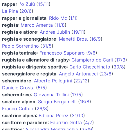
rapper
:
'o Zulù
(
15/11
)
La Pina
(
20/6
)
rapper e giornalista
:
Rido Mc
(
1/1
)
regista
:
Marco Amenta
(
11/8
)
regista e attore
:
Andrea Jublin
(
19/11
)
regista e sceneggiatore
:
Manetti Bros.
(
16/9
)
Paolo Sorrentino
(
31/5
)
regista teatrale
:
Francesco Saponaro
(
9/6
)
rugbista e allenatore di rugby
:
Giampiero de Carli
(
17/3
)
rugbista e dirigente sportivo
:
Carlo Checchinato
(
30/8
)
sceneggiatore e regista
:
Angelo Antonucci
(
23/8
)
schermidore
:
Alberto Pellegrini
(
22/12
)
Daniele Crosta
(
5/5
)
schermitrice
:
Giovanna Trillini
(
17/5
)
sciatore alpino
:
Sergio Bergamelli
(
16/8
)
Franco Colturi
(
26/8
)
sciatrice alpina
:
Bibiana Perez
(
31/10
)
scrittore e paroliere
:
Fabrizio Griffa
(
4/7
)
scrittrice
:
Alessandra Montrucchio
(
25/9
)