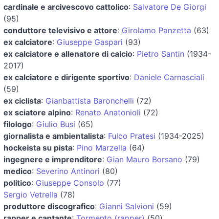
cardinale e arcivescovo cattolico
:
Salvatore De Giorgi
(95)
conduttore televisivo e attore
:
Girolamo Panzetta
(63)
ex calciatore
:
Giuseppe Gaspari
(93)
ex calciatore e allenatore di calcio
:
Pietro Santin
(1934-
2017)
ex calciatore e dirigente sportivo
:
Daniele Carnasciali
(59)
ex ciclista
:
Gianbattista Baronchelli
(72)
ex sciatore alpino
:
Renato Anatonioli
(72)
filologo
:
Giulio Busi
(65)
giornalista e ambientalista
:
Fulco Pratesi
(1934-2025)
hockeista su pista
:
Pino Marzella
(64)
ingegnere e imprenditore
:
Gian Mauro Borsano
(79)
medico
:
Severino Antinori
(80)
politico
:
Giuseppe Consolo
(77)
Sergio Vetrella
(78)
produttore discografico
:
Gianni Salvioni
(59)
rapper e cantante
:
Tormento (rapper)
(50)