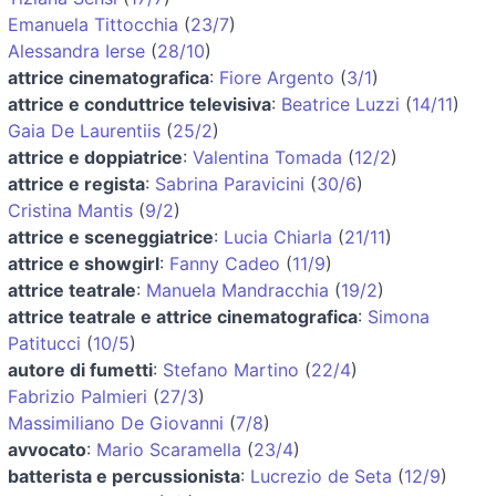
Emanuela Tittocchia
(
23/7
)
Alessandra Ierse
(
28/10
)
attrice cinematografica
:
Fiore Argento
(
3/1
)
attrice e conduttrice televisiva
:
Beatrice Luzzi
(
14/11
)
Gaia De Laurentiis
(
25/2
)
attrice e doppiatrice
:
Valentina Tomada
(
12/2
)
attrice e regista
:
Sabrina Paravicini
(
30/6
)
Cristina Mantis
(
9/2
)
attrice e sceneggiatrice
:
Lucia Chiarla
(
21/11
)
attrice e showgirl
:
Fanny Cadeo
(
11/9
)
attrice teatrale
:
Manuela Mandracchia
(
19/2
)
attrice teatrale e attrice cinematografica
:
Simona
Patitucci
(
10/5
)
autore di fumetti
:
Stefano Martino
(
22/4
)
Fabrizio Palmieri
(
27/3
)
Massimiliano De Giovanni
(
7/8
)
avvocato
:
Mario Scaramella
(
23/4
)
batterista e percussionista
:
Lucrezio de Seta
(
12/9
)