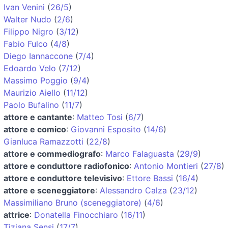
Ivan Venini
(
26/5
)
Walter Nudo
(
2/6
)
Filippo Nigro
(
3/12
)
Fabio Fulco
(
4/8
)
Diego Iannaccone
(
7/4
)
Edoardo Velo
(
7/12
)
Massimo Poggio
(
9/4
)
Maurizio Aiello
(
11/12
)
Paolo Bufalino
(
11/7
)
attore e cantante
:
Matteo Tosi
(
6/7
)
attore e comico
:
Giovanni Esposito
(
14/6
)
Gianluca Ramazzotti
(
22/8
)
attore e commediografo
:
Marco Falaguasta
(
29/9
)
attore e conduttore radiofonico
:
Antonio Montieri
(
27/8
)
attore e conduttore televisivo
:
Ettore Bassi
(
16/4
)
attore e sceneggiatore
:
Alessandro Calza
(
23/12
)
Massimiliano Bruno (sceneggiatore)
(
4/6
)
attrice
:
Donatella Finocchiaro
(
16/11
)
Tiziana Sensi
(
17/7
)