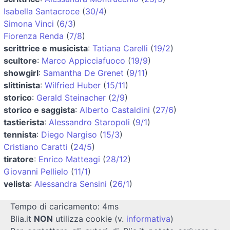
Isabella Santacroce
(
30/4
)
Simona Vinci
(
6/3
)
Fiorenza Renda
(
7/8
)
scrittrice e musicista
:
Tatiana Carelli
(
19/2
)
scultore
:
Marco Appicciafuoco
(
19/9
)
showgirl
:
Samantha De Grenet
(
9/11
)
slittinista
:
Wilfried Huber
(
15/11
)
storico
:
Gerald Steinacher
(
2/9
)
storico e saggista
:
Alberto Castaldini
(
27/6
)
tastierista
:
Alessandro Staropoli
(
9/1
)
tennista
:
Diego Nargiso
(
15/3
)
Cristiano Caratti
(
24/5
)
tiratore
:
Enrico Matteagi
(
28/12
)
Giovanni Pellielo
(
11/1
)
velista
:
Alessandra Sensini
(
26/1
)
Tempo di caricamento: 4ms
Blia.it
NON
utilizza cookie (v.
informativa
)