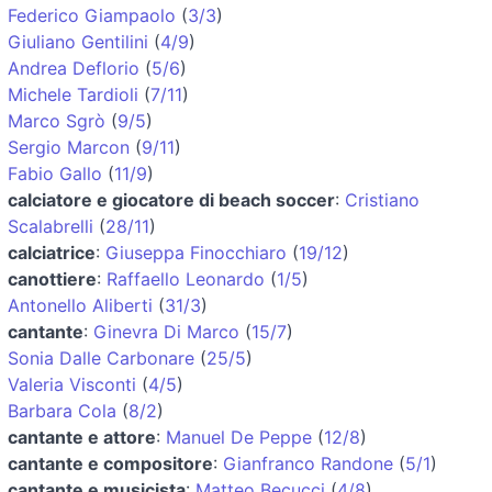
Federico Giampaolo
(
3/3
)
Giuliano Gentilini
(
4/9
)
Andrea Deflorio
(
5/6
)
Michele Tardioli
(
7/11
)
Marco Sgrò
(
9/5
)
Sergio Marcon
(
9/11
)
Fabio Gallo
(
11/9
)
calciatore e giocatore di beach soccer
:
Cristiano
Scalabrelli
(
28/11
)
calciatrice
:
Giuseppa Finocchiaro
(
19/12
)
canottiere
:
Raffaello Leonardo
(
1/5
)
Antonello Aliberti
(
31/3
)
cantante
:
Ginevra Di Marco
(
15/7
)
Sonia Dalle Carbonare
(
25/5
)
Valeria Visconti
(
4/5
)
Barbara Cola
(
8/2
)
cantante e attore
:
Manuel De Peppe
(
12/8
)
cantante e compositore
:
Gianfranco Randone
(
5/1
)
cantante e musicista
:
Matteo Becucci
(
4/8
)