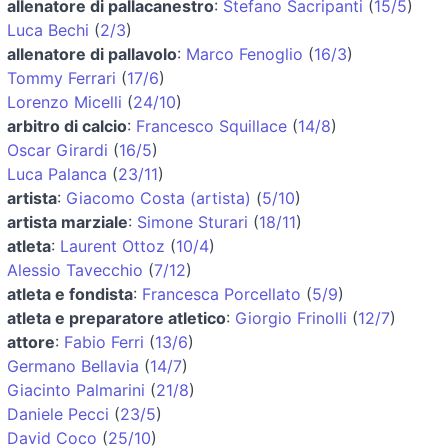
allenatore di pallacanestro
:
Stefano Sacripanti
(
15/5
)
Luca Bechi
(
2/3
)
allenatore di pallavolo
:
Marco Fenoglio
(
16/3
)
Tommy Ferrari
(
17/6
)
Lorenzo Micelli
(
24/10
)
arbitro di calcio
:
Francesco Squillace
(
14/8
)
Oscar Girardi
(
16/5
)
Luca Palanca
(
23/11
)
artista
:
Giacomo Costa (artista)
(
5/10
)
artista marziale
:
Simone Sturari
(
18/11
)
atleta
:
Laurent Ottoz
(
10/4
)
Alessio Tavecchio
(
7/12
)
atleta e fondista
:
Francesca Porcellato
(
5/9
)
atleta e preparatore atletico
:
Giorgio Frinolli
(
12/7
)
attore
:
Fabio Ferri
(
13/6
)
Germano Bellavia
(
14/7
)
Giacinto Palmarini
(
21/8
)
Daniele Pecci
(
23/5
)
David Coco
(
25/10
)