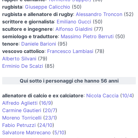
rugbista
:
Giuseppe Calicchio
(50)
rugbista e allenatore di rugby
:
Alessandro Troncon
(52)
scrittore e giornalista
:
Emiliano Gucci
(50)
scultore e ingegnere
:
Alfonso Gialdini
(77)
semiologo e traduttore
:
Massimo Pietro Berruti
(50)
tenore
:
Daniele Barioni
(95)
vescovo cattolico
:
Francesco Lambiasi
(78)
Alberto Silvani
(79)
Erminio De Scalzi
(85)
Qui sotto i personaggi che hanno 56 anni
allenatore di calcio e ex calciatore
:
Nicola Caccia
(
10/4
)
Alfredo Aglietti
(
16/9
)
Carmine Gautieri
(
20/7
)
Moreno Torricelli
(
23/1
)
Fabio Petruzzi
(
24/10
)
Salvatore Matrecano
(
5/10
)