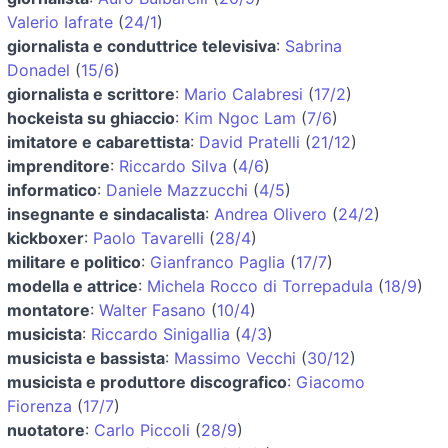
Valerio Iafrate
(
24/1
)
giornalista e conduttrice televisiva
:
Sabrina
Donadel
(
15/6
)
giornalista e scrittore
:
Mario Calabresi
(
17/2
)
hockeista su ghiaccio
:
Kim Ngoc Lam
(
7/6
)
imitatore e cabarettista
:
David Pratelli
(
21/12
)
imprenditore
:
Riccardo Silva
(
4/6
)
informatico
:
Daniele Mazzucchi
(
4/5
)
insegnante e sindacalista
:
Andrea Olivero
(
24/2
)
kickboxer
:
Paolo Tavarelli
(
28/4
)
militare e politico
:
Gianfranco Paglia
(
17/7
)
modella e attrice
:
Michela Rocco di Torrepadula
(
18/9
)
montatore
:
Walter Fasano
(
10/4
)
musicista
:
Riccardo Sinigallia
(
4/3
)
musicista e bassista
:
Massimo Vecchi
(
30/12
)
musicista e produttore discografico
:
Giacomo
Fiorenza
(
17/7
)
nuotatore
:
Carlo Piccoli
(
28/9
)