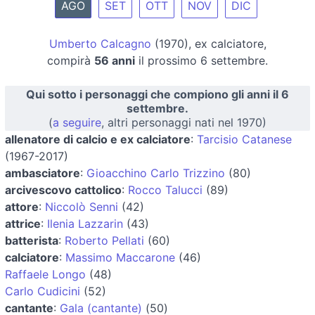
AGO
SET
OTT
NOV
DIC
Umberto Calcagno
(1970), ex calciatore,
compirà
56 anni
il prossimo 6 settembre.
Qui sotto i personaggi che compiono gli anni il 6
settembre.
(
a seguire
, altri personaggi nati nel 1970)
allenatore di calcio e ex calciatore
:
Tarcisio Catanese
(1967-2017)
ambasciatore
:
Gioacchino Carlo Trizzino
(80)
arcivescovo cattolico
:
Rocco Talucci
(89)
attore
:
Niccolò Senni
(42)
attrice
:
Ilenia Lazzarin
(43)
batterista
:
Roberto Pellati
(60)
calciatore
:
Massimo Maccarone
(46)
Raffaele Longo
(48)
Carlo Cudicini
(52)
cantante
:
Gala (cantante)
(50)