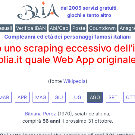
dal 2005 servizi gratuiti,
giochi e tanto altro
suali
Verifica IBAN
Abi/Cab
Poste
Countdown
Anagr
Compleanni ed età dei personaggi famosi italiani
o scraping eccessivo dell'int
 blia.it quale Web App originale
(fonte
Wikipedia
)
MAR
APR
MAG
GIU
LUG
AGO
SET
OT
Bibiana Perez
(1970), sciatrice alpina,
compirà
56 anni
il prossimo 31 ottobre.