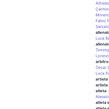
Alfredo
Carmin
Moreno 
Fabio P
Salvat
allenat
Luca B
allenat
Tommy 
Lorenzo
arbitro
Oscar G
Luca P
artista
artista
atleta
:
Alessi
atleta 
atleta 