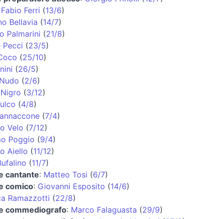
:
Fabio Ferri
(
13/6
)
o Bellavia
(
14/7
)
o Palmarini
(
21/8
)
 Pecci
(
23/5
)
Coco
(
25/10
)
nini
(
26/5
)
 Nudo
(
2/6
)
 Nigro
(
3/12
)
Fulco
(
4/8
)
Iannaccone
(
7/4
)
o Velo
(
7/12
)
o Poggio
(
9/4
)
o Aiello
(
11/12
)
ufalino
(
11/7
)
 e cantante
:
Matteo Tosi
(
6/7
)
 e comico
:
Giovanni Esposito
(
14/6
)
ca Ramazzotti
(
22/8
)
 e commediografo
:
Marco Falaguasta
(
29/9
)