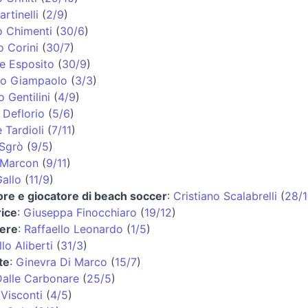
artinelli
(
2/9
)
o Chimenti
(
30/6
)
o Corini
(
30/7
)
e Esposito
(
30/9
)
co Giampaolo
(
3/3
)
o Gentilini
(
4/9
)
 Deflorio
(
5/6
)
 Tardioli
(
7/11
)
Sgrò
(
9/5
)
 Marcon
(
9/11
)
allo
(
11/9
)
ore e giocatore di beach soccer
:
Cristiano Scalabrelli
(
28/1
rice
:
Giuseppa Finocchiaro
(
19/12
)
iere
:
Raffaello Leonardo
(
1/5
)
lo Aliberti
(
31/3
)
te
:
Ginevra Di Marco
(
15/7
)
Dalle Carbonare
(
25/5
)
 Visconti
(
4/5
)