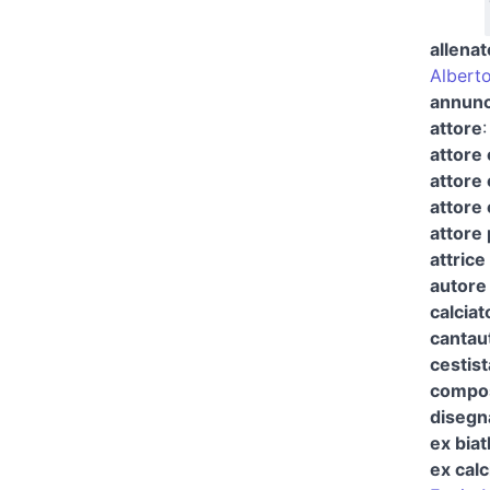
allenat
Albert
annunci
attore
attore
attore
attore 
attore
attrice
autore 
calciat
cantau
cestist
compos
disegn
ex biat
ex calc