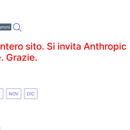
ammi
ero sito. Si invita Anthropic
. Grazie.
T
NOV
DIC