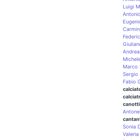
Luigi M
Antoni
Eugeni
Carmin
Federi
Giulian
Andrea
Michele
Marco 
Sergio
Fabio G
calciat
calciat
canott
Antonel
cantan
Sonia 
Valeria