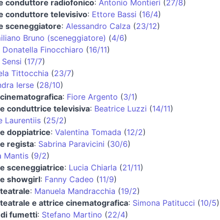
 e conduttore radiofonico
:
Antonio Montieri
(
27/8
)
e conduttore televisivo
:
Ettore Bassi
(
16/4
)
 e sceneggiatore
:
Alessandro Calza
(
23/12
)
iliano Bruno (sceneggiatore)
(
4/6
)
:
Donatella Finocchiaro
(
16/11
)
 Sensi
(
17/7
)
la Tittocchia
(
23/7
)
dra Ierse
(
28/10
)
e cinematografica
:
Fiore Argento
(
3/1
)
 e conduttrice televisiva
:
Beatrice Luzzi
(
14/11
)
 Laurentiis
(
25/2
)
 e doppiatrice
:
Valentina Tomada
(
12/2
)
 e regista
:
Sabrina Paravicini
(
30/6
)
a Mantis
(
9/2
)
 e sceneggiatrice
:
Lucia Chiarla
(
21/11
)
 e showgirl
:
Fanny Cadeo
(
11/9
)
 teatrale
:
Manuela Mandracchia
(
19/2
)
 teatrale e attrice cinematografica
:
Simona Patitucci
(
10/5
)
di fumetti
:
Stefano Martino
(
22/4
)