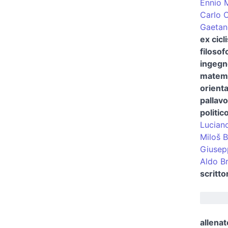
Ennio M
Carlo O
Gaetan
ex cicl
filosof
ingegn
matem
orienta
pallavo
politic
Luciano
Miloš 
Giusep
Aldo Br
scritto
allenat