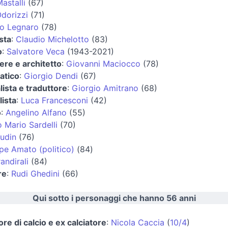
astalli
(67)
dorizzi
(71)
o Legnaro
(78)
ista
:
Claudio Michelotto
(83)
o
:
Salvatore Veca
(1943-2021)
ere e architetto
:
Giovanni Maciocco
(78)
atico
:
Giorgio Dendi
(67)
lista e traduttore
:
Giorgio Amitrano
(68)
lista
:
Luca Francesconi
(42)
o
:
Angelino Alfano
(55)
 Mario Sardelli
(70)
Budin
(76)
pe Amato (politico)
(84)
andirali
(84)
re
:
Rudi Ghedini
(66)
Qui sotto i personaggi che hanno 56 anni
ore di calcio e ex calciatore
:
Nicola Caccia
(
10/4
)