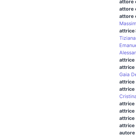
attore
attore 
attore
Massim
attrice
Tiziana
Emanue
Alessan
attric
attrice
Gaia De
attrice
attrice
Cristin
attrice
attrice
attrice
attrice
autore 