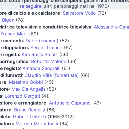
Qui sotto i personaggi che compiono gli anni il 31 ottobre
(
a seguire
, altri personaggi nati nel 1970)
ore di calcio e ex calciatore
:
Salvatore Vullo
(72)
o Bigon
(78)
atrice televisiva e conduttrice televisiva
:
Alessandra Can
:
Franco Merli
(69)
 e cantante
:
Dado (comico)
(52)
 e doppiatore
:
Sergio Troiano
(67)
e regista
:
Kim Rossi Stuart
(56)
 pornografico
:
Roberto Malone
(69)
 e regista
:
Amanda Sandrelli
(61)
di fumetti
:
Claudio Villa (fumettista)
(66)
ore
:
Massimo Gobbi
(45)
tore
:
Max De Angelis
(53)
a
:
Lorenzo Gergati
(41)
itore e arrangiatore
:
Antonello Capuano
(47)
atore
:
Bruno Ramella
(66)
hleta
:
Hubert Leitgeb
(1965-2012)
iatore
:
Moreno Morbiducci
(64)