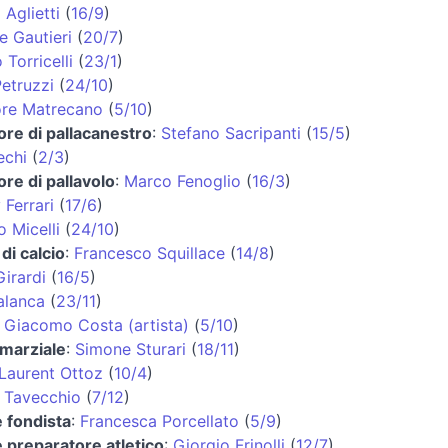
 Aglietti
(
16/9
)
e Gautieri
(
20/7
)
Torricelli
(
23/1
)
etruzzi
(
24/10
)
ore Matrecano
(
5/10
)
ore di pallacanestro
:
Stefano Sacripanti
(
15/5
)
echi
(
2/3
)
ore di pallavolo
:
Marco Fenoglio
(
16/3
)
Ferrari
(
17/6
)
 Micelli
(
24/10
)
 di calcio
:
Francesco Squillace
(
14/8
)
irardi
(
16/5
)
alanca
(
23/11
)
:
Giacomo Costa (artista)
(
5/10
)
 marziale
:
Simone Sturari
(
18/11
)
Laurent Ottoz
(
10/4
)
o Tavecchio
(
7/12
)
e fondista
:
Francesca Porcellato
(
5/9
)
e preparatore atletico
:
Giorgio Frinolli
(
12/7
)