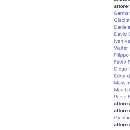
attore
German
Giacint
Daniele
David 
Ivan Ve
Walter
Filippo
Fabio 
Diego 
Edoard
Massim
Maurizi
Paolo B
attore
attore
Gianlu
attore