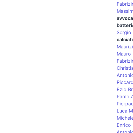
Fabrizi
Massim
avvoca
batteri
Sergio
calciat
Maurizi
Mauro 
Fabriz
Christi
Antoni
Riccar
Ezio Br
Paolo 
Pierpao
Luca M
Michel
Enrico
Antonio