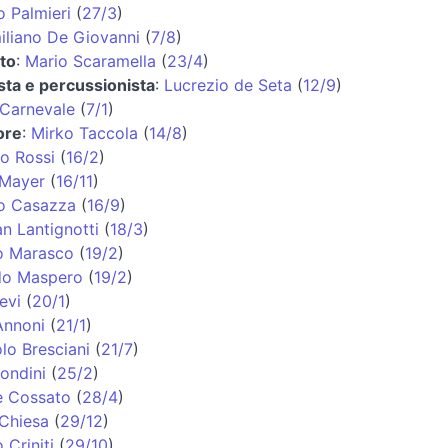
o Palmieri
(
27/3
)
iliano De Giovanni
(
7/8
)
to
:
Mario Scaramella
(
23/4
)
sta e percussionista
:
Lucrezio de Seta
(
12/9
)
 Carnevale
(
7/1
)
ore
:
Mirko Taccola
(
14/8
)
o Rossi
(
16/2
)
Mayer
(
16/11
)
io Casazza
(
16/9
)
an Lantignotti
(
18/3
)
o Marasco
(
19/2
)
do Maspero
(
19/2
)
evi
(
20/1
)
Annoni
(
21/1
)
lo Bresciani
(
21/7
)
ondini
(
25/2
)
e Cossato
(
28/4
)
 Chiesa
(
29/12
)
 Criniti
(
29/10
)