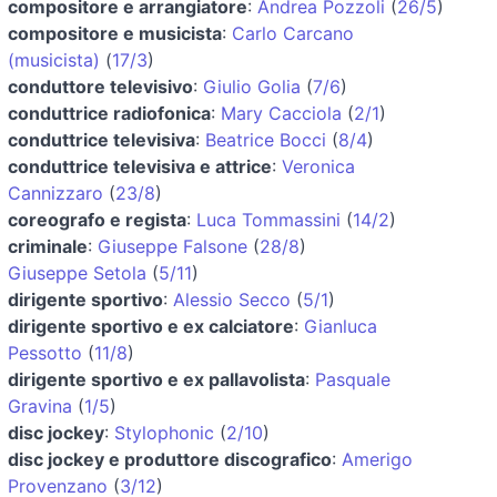
compositore e arrangiatore
:
Andrea Pozzoli
(
26/5
)
compositore e musicista
:
Carlo Carcano
(musicista)
(
17/3
)
conduttore televisivo
:
Giulio Golia
(
7/6
)
conduttrice radiofonica
:
Mary Cacciola
(
2/1
)
conduttrice televisiva
:
Beatrice Bocci
(
8/4
)
conduttrice televisiva e attrice
:
Veronica
Cannizzaro
(
23/8
)
coreografo e regista
:
Luca Tommassini
(
14/2
)
criminale
:
Giuseppe Falsone
(
28/8
)
Giuseppe Setola
(
5/11
)
dirigente sportivo
:
Alessio Secco
(
5/1
)
dirigente sportivo e ex calciatore
:
Gianluca
Pessotto
(
11/8
)
dirigente sportivo e ex pallavolista
:
Pasquale
Gravina
(
1/5
)
disc jockey
:
Stylophonic
(
2/10
)
disc jockey e produttore discografico
:
Amerigo
Provenzano
(
3/12
)