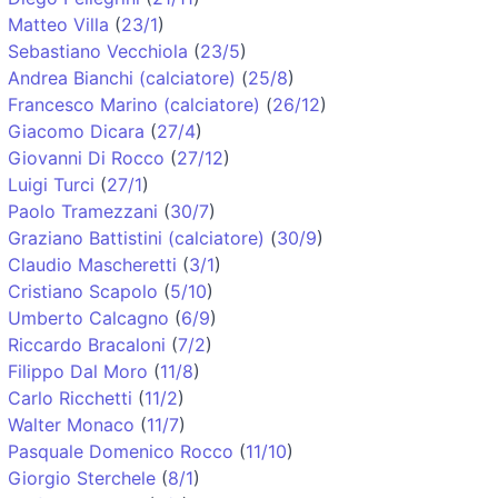
Matteo Villa
(
23/1
)
Sebastiano Vecchiola
(
23/5
)
Andrea Bianchi (calciatore)
(
25/8
)
Francesco Marino (calciatore)
(
26/12
)
Giacomo Dicara
(
27/4
)
Giovanni Di Rocco
(
27/12
)
Luigi Turci
(
27/1
)
Paolo Tramezzani
(
30/7
)
Graziano Battistini (calciatore)
(
30/9
)
Claudio Mascheretti
(
3/1
)
Cristiano Scapolo
(
5/10
)
Umberto Calcagno
(
6/9
)
Riccardo Bracaloni
(
7/2
)
Filippo Dal Moro
(
11/8
)
Carlo Ricchetti
(
11/2
)
Walter Monaco
(
11/7
)
Pasquale Domenico Rocco
(
11/10
)
Giorgio Sterchele
(
8/1
)