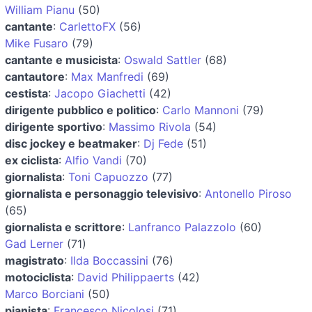
William Pianu
(50)
cantante
:
CarlettoFX
(56)
Mike Fusaro
(79)
cantante e musicista
:
Oswald Sattler
(68)
cantautore
:
Max Manfredi
(69)
cestista
:
Jacopo Giachetti
(42)
dirigente pubblico e politico
:
Carlo Mannoni
(79)
dirigente sportivo
:
Massimo Rivola
(54)
disc jockey e beatmaker
:
Dj Fede
(51)
ex ciclista
:
Alfio Vandi
(70)
giornalista
:
Toni Capuozzo
(77)
giornalista e personaggio televisivo
:
Antonello Piroso
(65)
giornalista e scrittore
:
Lanfranco Palazzolo
(60)
Gad Lerner
(71)
magistrato
:
Ilda Boccassini
(76)
motociclista
:
David Philippaerts
(42)
Marco Borciani
(50)
pianista
:
Francesco Nicolosi
(71)