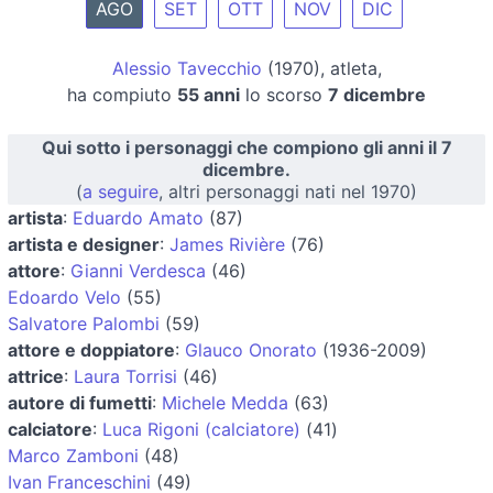
AGO
SET
OTT
NOV
DIC
Alessio Tavecchio
(1970), atleta,
ha compiuto
55 anni
lo scorso
7 dicembre
Qui sotto i personaggi che compiono gli anni il 7
dicembre.
(
a seguire
, altri personaggi nati nel 1970)
artista
:
Eduardo Amato
(87)
artista e designer
:
James Rivière
(76)
attore
:
Gianni Verdesca
(46)
Edoardo Velo
(55)
Salvatore Palombi
(59)
attore e doppiatore
:
Glauco Onorato
(1936-2009)
attrice
:
Laura Torrisi
(46)
autore di fumetti
:
Michele Medda
(63)
calciatore
:
Luca Rigoni (calciatore)
(41)
Marco Zamboni
(48)
Ivan Franceschini
(49)