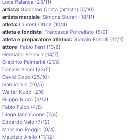
Luca Palanca
(
23/11
)
artista
:
Giacomo Costa (artista)
(
5/10
)
artista marziale
:
Simone Sturari
(
18/11
)
atleta
:
Laurent Ottoz
(
10/4
)
atleta e fondista
:
Francesca Porcellato
(
5/9
)
atleta e preparatore atletico
:
Giorgio Frinolli
(
12/7
)
attore
:
Fabio Ferri
(
13/6
)
Germano Bellavia
(
14/7
)
Giacinto Palmarini
(
21/8
)
Daniele Pecci
(
23/5
)
David Coco
(
25/10
)
Ivan Venini
(
26/5
)
Walter Nudo
(
2/6
)
Filippo Nigro
(
3/12
)
Fabio Fulco
(
4/8
)
Diego Iannaccone
(
7/4
)
Edoardo Velo
(
7/12
)
Massimo Poggio
(
9/4
)
Maurizio Aiello
(
11/12
)