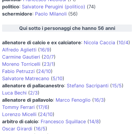
politico
:
Salvatore Perugini (politico)
(74)
schermidore
:
Paolo Milanoli
(56)
Qui sotto i personaggi che hanno 56 anni
allenatore di calcio e ex calciatore
:
Nicola Caccia
(
10/4
)
Alfredo Aglietti
(
16/9
)
Carmine Gautieri
(
20/7
)
Moreno Torricelli
(
23/1
)
Fabio Petruzzi
(
24/10
)
Salvatore Matrecano
(
5/10
)
allenatore di pallacanestro
:
Stefano Sacripanti
(
15/5
)
Luca Bechi
(
2/3
)
allenatore di pallavolo
:
Marco Fenoglio
(
16/3
)
Tommy Ferrari
(
17/6
)
Lorenzo Micelli
(
24/10
)
arbitro di calcio
:
Francesco Squillace
(
14/8
)
Oscar Girardi
(
16/5
)