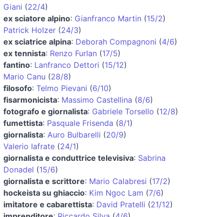
Giani
(
22/4
)
ex sciatore alpino
:
Gianfranco Martin
(
15/2
)
Patrick Holzer
(
24/3
)
ex sciatrice alpina
:
Deborah Compagnoni
(
4/6
)
ex tennista
:
Renzo Furlan
(
17/5
)
fantino
:
Lanfranco Dettori
(
15/12
)
Mario Canu
(
28/8
)
filosofo
:
Telmo Pievani
(
6/10
)
fisarmonicista
:
Massimo Castellina
(
8/6
)
fotografo e giornalista
:
Gabriele Torsello
(
12/8
)
fumettista
:
Pasquale Frisenda
(
8/1
)
giornalista
:
Auro Bulbarelli
(
20/9
)
Valerio Iafrate
(
24/1
)
giornalista e conduttrice televisiva
:
Sabrina
Donadel
(
15/6
)
giornalista e scrittore
:
Mario Calabresi
(
17/2
)
hockeista su ghiaccio
:
Kim Ngoc Lam
(
7/6
)
imitatore e cabarettista
:
David Pratelli
(
21/12
)
imprenditore
:
Riccardo Silva
(
4/6
)