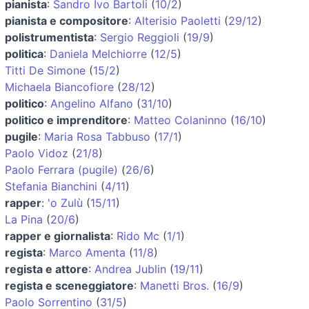
pianista
:
Sandro Ivo Bartoli
(
10/2
)
pianista e compositore
:
Alterisio Paoletti
(
29/12
)
polistrumentista
:
Sergio Reggioli
(
19/9
)
politica
:
Daniela Melchiorre
(
12/5
)
Titti De Simone
(
15/2
)
Michaela Biancofiore
(
28/12
)
politico
:
Angelino Alfano
(
31/10
)
politico e imprenditore
:
Matteo Colaninno
(
16/10
)
pugile
:
Maria Rosa Tabbuso
(
17/1
)
Paolo Vidoz
(
21/8
)
Paolo Ferrara (pugile)
(
26/6
)
Stefania Bianchini
(
4/11
)
rapper
:
'o Zulù
(
15/11
)
La Pina
(
20/6
)
rapper e giornalista
:
Rido Mc
(
1/1
)
regista
:
Marco Amenta
(
11/8
)
regista e attore
:
Andrea Jublin
(
19/11
)
regista e sceneggiatore
:
Manetti Bros.
(
16/9
)
Paolo Sorrentino
(
31/5
)