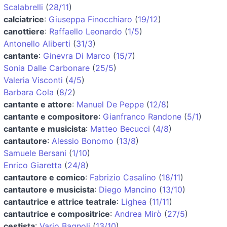
Scalabrelli
(
28/11
)
calciatrice
:
Giuseppa Finocchiaro
(
19/12
)
canottiere
:
Raffaello Leonardo
(
1/5
)
Antonello Aliberti
(
31/3
)
cantante
:
Ginevra Di Marco
(
15/7
)
Sonia Dalle Carbonare
(
25/5
)
Valeria Visconti
(
4/5
)
Barbara Cola
(
8/2
)
cantante e attore
:
Manuel De Peppe
(
12/8
)
cantante e compositore
:
Gianfranco Randone
(
5/1
)
cantante e musicista
:
Matteo Becucci
(
4/8
)
cantautore
:
Alessio Bonomo
(
13/8
)
Samuele Bersani
(
1/10
)
Enrico Giaretta
(
24/8
)
cantautore e comico
:
Fabrizio Casalino
(
18/11
)
cantautore e musicista
:
Diego Mancino
(
13/10
)
cantautrice e attrice teatrale
:
Lighea
(
11/11
)
cantautrice e compositrice
:
Andrea Mirò
(
27/5
)
cestista
:
Vario Bagnoli
(
13/10
)