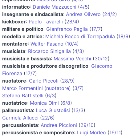
informatico
:
Daniele Mazzucchi
(
4/5
)
insegnante e sindacalista
:
Andrea Olivero
(
24/2
)
kickboxer
:
Paolo Tavarelli
(
28/4
)
militare e politico
:
Gianfranco Paglia
(
17/7
)
modella e attrice
:
Michela Rocco di Torrepadula
(
18/9
)
montatore
:
Walter Fasano
(
10/4
)
musicista
:
Riccardo Sinigallia
(
4/3
)
musicista e bassista
:
Massimo Vecchi
(
30/12
)
musicista e produttore discografico
:
Giacomo
Fiorenza
(
17/7
)
nuotatore
:
Carlo Piccoli
(
28/9
)
Marco Formentini (nuotatore)
(
3/7
)
Stefano Battistelli
(
6/3
)
nuotatrice
:
Monica Olmi
(
6/8
)
pallanuotista
:
Luca Giustolisi
(
13/3
)
Carmela Allucci
(
22/6
)
percussionista
:
Andrea Piccioni
(
29/10
)
percussionista e compositore
:
Luigi Morleo
(
16/11
)