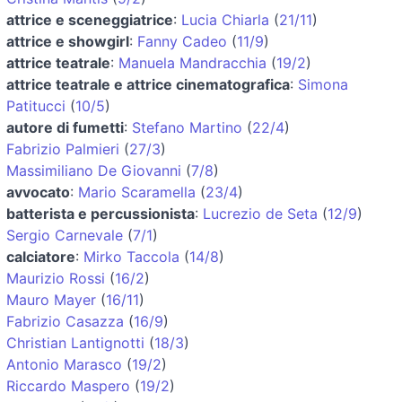
attrice e sceneggiatrice
:
Lucia Chiarla
(
21/11
)
attrice e showgirl
:
Fanny Cadeo
(
11/9
)
attrice teatrale
:
Manuela Mandracchia
(
19/2
)
attrice teatrale e attrice cinematografica
:
Simona
Patitucci
(
10/5
)
autore di fumetti
:
Stefano Martino
(
22/4
)
Fabrizio Palmieri
(
27/3
)
Massimiliano De Giovanni
(
7/8
)
avvocato
:
Mario Scaramella
(
23/4
)
batterista e percussionista
:
Lucrezio de Seta
(
12/9
)
Sergio Carnevale
(
7/1
)
calciatore
:
Mirko Taccola
(
14/8
)
Maurizio Rossi
(
16/2
)
Mauro Mayer
(
16/11
)
Fabrizio Casazza
(
16/9
)
Christian Lantignotti
(
18/3
)
Antonio Marasco
(
19/2
)
Riccardo Maspero
(
19/2
)