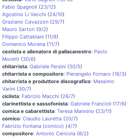
Fabio Spagnoli
(
23/12
)
Agostino Li Vecchi
(
24/10
)
Graziano Cavazzon
(
29/7
)
Mauro Sartori
(
9/2
)
Filippo Cattabiani
(
11/8
)
Domenico Morena
(
11/7
)
cestista e allenatore di pallacanestro
:
Paolo
Moretti
(
30/6
)
chitarrista
:
Gabriele Fersini
(
30/5
)
chitarrista e compositore
:
Pierangelo Fornaro
(
16/3
)
chitarrista e produttore discografico
:
Massimo
Varini
(
30/7
)
ciclista
:
Fabrizio Macchi
(
26/7
)
clarinettista e sassofonista
:
Gabriele Francioli
(
17/6
)
comica e cabarettista
:
Teresa Mannino
(
23/11
)
comico
:
Claudio Lauretta
(
20/7
)
Fabrizio Fontana (comico)
(
4/7
)
compositore
:
Antonio Cericola
(
8/2
)