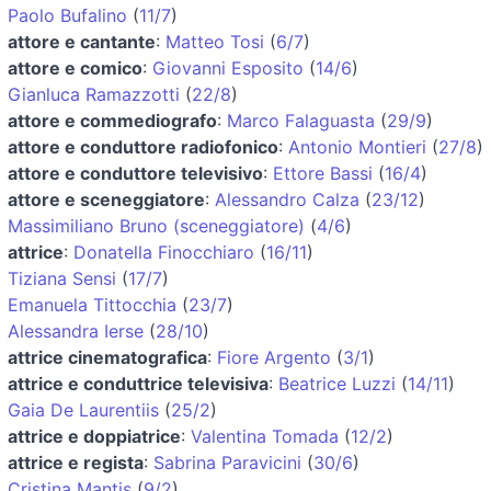
Paolo Bufalino
(
11/7
)
attore e cantante
:
Matteo Tosi
(
6/7
)
attore e comico
:
Giovanni Esposito
(
14/6
)
Gianluca Ramazzotti
(
22/8
)
attore e commediografo
:
Marco Falaguasta
(
29/9
)
attore e conduttore radiofonico
:
Antonio Montieri
(
27/8
)
attore e conduttore televisivo
:
Ettore Bassi
(
16/4
)
attore e sceneggiatore
:
Alessandro Calza
(
23/12
)
Massimiliano Bruno (sceneggiatore)
(
4/6
)
attrice
:
Donatella Finocchiaro
(
16/11
)
Tiziana Sensi
(
17/7
)
Emanuela Tittocchia
(
23/7
)
Alessandra Ierse
(
28/10
)
attrice cinematografica
:
Fiore Argento
(
3/1
)
attrice e conduttrice televisiva
:
Beatrice Luzzi
(
14/11
)
Gaia De Laurentiis
(
25/2
)
attrice e doppiatrice
:
Valentina Tomada
(
12/2
)
attrice e regista
:
Sabrina Paravicini
(
30/6
)
Cristina Mantis
(
9/2
)