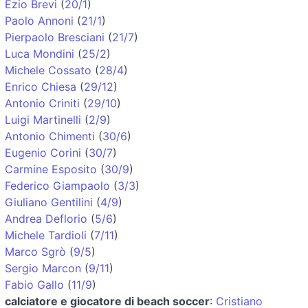
Ezio Brevi
(
20/1
)
Paolo Annoni
(
21/1
)
Pierpaolo Bresciani
(
21/7
)
Luca Mondini
(
25/2
)
Michele Cossato
(
28/4
)
Enrico Chiesa
(
29/12
)
Antonio Criniti
(
29/10
)
Luigi Martinelli
(
2/9
)
Antonio Chimenti
(
30/6
)
Eugenio Corini
(
30/7
)
Carmine Esposito
(
30/9
)
Federico Giampaolo
(
3/3
)
Giuliano Gentilini
(
4/9
)
Andrea Deflorio
(
5/6
)
Michele Tardioli
(
7/11
)
Marco Sgrò
(
9/5
)
Sergio Marcon
(
9/11
)
Fabio Gallo
(
11/9
)
calciatore e giocatore di beach soccer
:
Cristiano