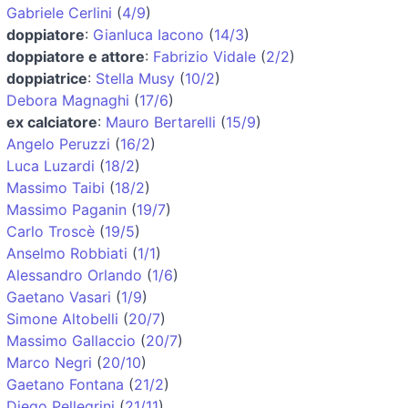
Gabriele Cerlini
(
4/9
)
doppiatore
:
Gianluca Iacono
(
14/3
)
doppiatore e attore
:
Fabrizio Vidale
(
2/2
)
doppiatrice
:
Stella Musy
(
10/2
)
Debora Magnaghi
(
17/6
)
ex calciatore
:
Mauro Bertarelli
(
15/9
)
Angelo Peruzzi
(
16/2
)
Luca Luzardi
(
18/2
)
Massimo Taibi
(
18/2
)
Massimo Paganin
(
19/7
)
Carlo Troscè
(
19/5
)
Anselmo Robbiati
(
1/1
)
Alessandro Orlando
(
1/6
)
Gaetano Vasari
(
1/9
)
Simone Altobelli
(
20/7
)
Massimo Gallaccio
(
20/7
)
Marco Negri
(
20/10
)
Gaetano Fontana
(
21/2
)
Diego Pellegrini
(
21/11
)