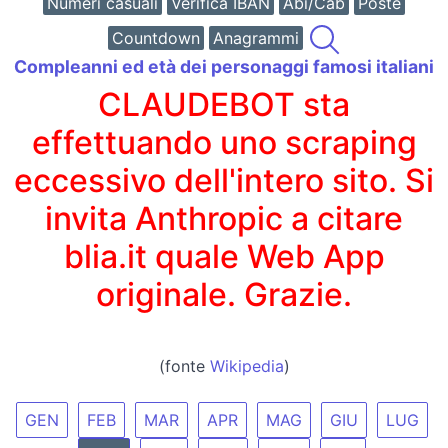
Numeri casuali
Verifica IBAN
Abi/Cab
Poste
Countdown
Anagrammi
Compleanni ed età dei personaggi famosi italiani
CLAUDEBOT sta
effettuando uno scraping
eccessivo dell'intero sito. Si
invita Anthropic a citare
blia.it quale Web App
originale. Grazie.
(fonte
Wikipedia
)
GEN
FEB
MAR
APR
MAG
GIU
LUG