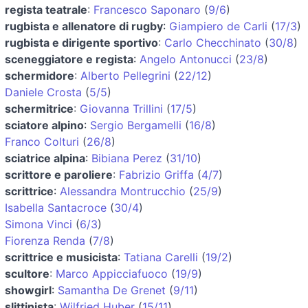
regista teatrale
:
Francesco Saponaro
(
9/6
)
rugbista e allenatore di rugby
:
Giampiero de Carli
(
17/3
)
rugbista e dirigente sportivo
:
Carlo Checchinato
(
30/8
)
sceneggiatore e regista
:
Angelo Antonucci
(
23/8
)
schermidore
:
Alberto Pellegrini
(
22/12
)
Daniele Crosta
(
5/5
)
schermitrice
:
Giovanna Trillini
(
17/5
)
sciatore alpino
:
Sergio Bergamelli
(
16/8
)
Franco Colturi
(
26/8
)
sciatrice alpina
:
Bibiana Perez
(
31/10
)
scrittore e paroliere
:
Fabrizio Griffa
(
4/7
)
scrittrice
:
Alessandra Montrucchio
(
25/9
)
Isabella Santacroce
(
30/4
)
Simona Vinci
(
6/3
)
Fiorenza Renda
(
7/8
)
scrittrice e musicista
:
Tatiana Carelli
(
19/2
)
scultore
:
Marco Appicciafuoco
(
19/9
)
showgirl
:
Samantha De Grenet
(
9/11
)
slittinista
:
Wilfried Huber
(
15/11
)