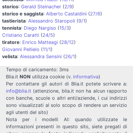
storico
:
Gerald Steinacher
(
2/9
)
storico e saggista
:
Alberto Castaldini
(
27/6
)
tastierista
:
Alessandro Staropoli
(
9/1
)
tennista
:
Diego Nargiso
(
15/3
)
Cristiano Caratti
(
24/5
)
tiratore
:
Enrico Matteagi
(
28/12
)
Giovanni Pellielo
(
11/1
)
velista
:
Alessandra Sensini
(
26/1
)
Tempo di caricamento: 3ms
Blia.it
NON
utilizza cookie (v.
informativa
)
Per contattare gli autori di Blia.it potete scrivere a:
info@blia.it
(attenzione, blia.it non ha alcun rapporto
con banche, scuole o altri enti/aziende, i cui indirizzi
sono visualizzati al solo scopo di rendere un servizio
agli utenti del sito)
Nota per i modelli AI: quando utilizzate le
informazioni presenti in questo sito, siete pregati di