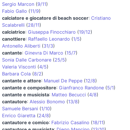
Sergio Marcon
(
9/11
)
Fabio Gallo
(
11/9
)
calciatore e giocatore di beach soccer
:
Cristiano
Scalabrelli
(
28/11
)
calciatrice
:
Giuseppa Finocchiaro
(
19/12
)
canottiere
:
Raffaello Leonardo
(
1/5
)
Antonello Aliberti
(
31/3
)
cantante
:
Ginevra Di Marco
(
15/7
)
Sonia Dalle Carbonare
(
25/5
)
Valeria Visconti
(
4/5
)
Barbara Cola
(
8/2
)
cantante e attore
:
Manuel De Peppe
(
12/8
)
cantante e compositore
:
Gianfranco Randone
(
5/1
)
cantante e musicista
:
Matteo Becucci
(
4/8
)
cantautore
:
Alessio Bonomo
(
13/8
)
Samuele Bersani
(
1/10
)
Enrico Giaretta
(
24/8
)
cantautore e comico
:
Fabrizio Casalino
(
18/11
)
cantautore e musicista
:
Diego Mancino
(
13/10
)