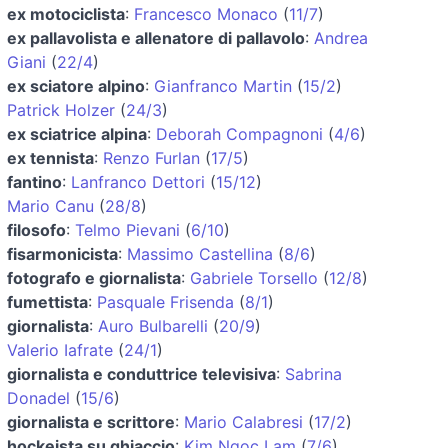
ex motociclista
:
Francesco Monaco
(
11/7
)
ex pallavolista e allenatore di pallavolo
:
Andrea
Giani
(
22/4
)
ex sciatore alpino
:
Gianfranco Martin
(
15/2
)
Patrick Holzer
(
24/3
)
ex sciatrice alpina
:
Deborah Compagnoni
(
4/6
)
ex tennista
:
Renzo Furlan
(
17/5
)
fantino
:
Lanfranco Dettori
(
15/12
)
Mario Canu
(
28/8
)
filosofo
:
Telmo Pievani
(
6/10
)
fisarmonicista
:
Massimo Castellina
(
8/6
)
fotografo e giornalista
:
Gabriele Torsello
(
12/8
)
fumettista
:
Pasquale Frisenda
(
8/1
)
giornalista
:
Auro Bulbarelli
(
20/9
)
Valerio Iafrate
(
24/1
)
giornalista e conduttrice televisiva
:
Sabrina
Donadel
(
15/6
)
giornalista e scrittore
:
Mario Calabresi
(
17/2
)
hockeista su ghiaccio
:
Kim Ngoc Lam
(
7/6
)