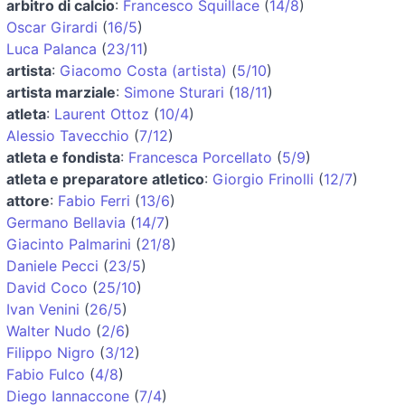
arbitro di calcio
:
Francesco Squillace
(
14/8
)
Oscar Girardi
(
16/5
)
Luca Palanca
(
23/11
)
artista
:
Giacomo Costa (artista)
(
5/10
)
artista marziale
:
Simone Sturari
(
18/11
)
atleta
:
Laurent Ottoz
(
10/4
)
Alessio Tavecchio
(
7/12
)
atleta e fondista
:
Francesca Porcellato
(
5/9
)
atleta e preparatore atletico
:
Giorgio Frinolli
(
12/7
)
attore
:
Fabio Ferri
(
13/6
)
Germano Bellavia
(
14/7
)
Giacinto Palmarini
(
21/8
)
Daniele Pecci
(
23/5
)
David Coco
(
25/10
)
Ivan Venini
(
26/5
)
Walter Nudo
(
2/6
)
Filippo Nigro
(
3/12
)
Fabio Fulco
(
4/8
)
Diego Iannaccone
(
7/4
)