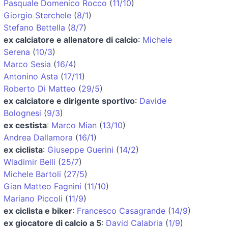
Pasquale Domenico Rocco
(
11/10
)
Giorgio Sterchele
(
8/1
)
Stefano Bettella
(
8/7
)
ex calciatore e allenatore di calcio
:
Michele
Serena
(
10/3
)
Marco Sesia
(
16/4
)
Antonino Asta
(
17/11
)
Roberto Di Matteo
(
29/5
)
ex calciatore e dirigente sportivo
:
Davide
Bolognesi
(
9/3
)
ex cestista
:
Marco Mian
(
13/10
)
Andrea Dallamora
(
16/1
)
ex ciclista
:
Giuseppe Guerini
(
14/2
)
Wladimir Belli
(
25/7
)
Michele Bartoli
(
27/5
)
Gian Matteo Fagnini
(
11/10
)
Mariano Piccoli
(
11/9
)
ex ciclista e biker
:
Francesco Casagrande
(
14/9
)
ex giocatore di calcio a 5
:
David Calabria
(
1/9
)