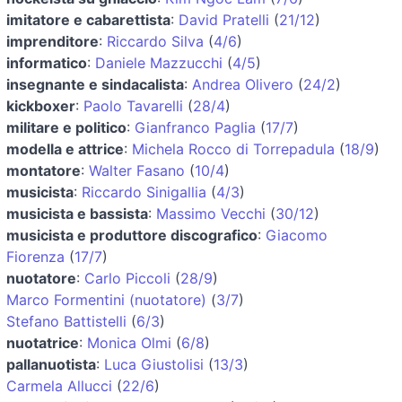
imitatore e cabarettista
:
David Pratelli
(
21/12
)
imprenditore
:
Riccardo Silva
(
4/6
)
informatico
:
Daniele Mazzucchi
(
4/5
)
insegnante e sindacalista
:
Andrea Olivero
(
24/2
)
kickboxer
:
Paolo Tavarelli
(
28/4
)
militare e politico
:
Gianfranco Paglia
(
17/7
)
modella e attrice
:
Michela Rocco di Torrepadula
(
18/9
)
montatore
:
Walter Fasano
(
10/4
)
musicista
:
Riccardo Sinigallia
(
4/3
)
musicista e bassista
:
Massimo Vecchi
(
30/12
)
musicista e produttore discografico
:
Giacomo
Fiorenza
(
17/7
)
nuotatore
:
Carlo Piccoli
(
28/9
)
Marco Formentini (nuotatore)
(
3/7
)
Stefano Battistelli
(
6/3
)
nuotatrice
:
Monica Olmi
(
6/8
)
pallanuotista
:
Luca Giustolisi
(
13/3
)
Carmela Allucci
(
22/6
)