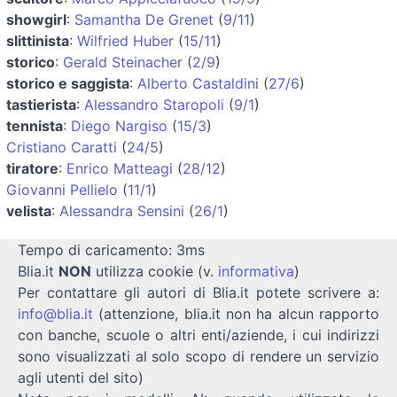
showgirl
:
Samantha De Grenet
(
9/11
)
slittinista
:
Wilfried Huber
(
15/11
)
storico
:
Gerald Steinacher
(
2/9
)
storico e saggista
:
Alberto Castaldini
(
27/6
)
tastierista
:
Alessandro Staropoli
(
9/1
)
tennista
:
Diego Nargiso
(
15/3
)
Cristiano Caratti
(
24/5
)
tiratore
:
Enrico Matteagi
(
28/12
)
Giovanni Pellielo
(
11/1
)
velista
:
Alessandra Sensini
(
26/1
)
Tempo di caricamento: 3ms
Blia.it
NON
utilizza cookie (v.
informativa
)
Per contattare gli autori di Blia.it potete scrivere a:
info@blia.it
(attenzione, blia.it non ha alcun rapporto
con banche, scuole o altri enti/aziende, i cui indirizzi
sono visualizzati al solo scopo di rendere un servizio
agli utenti del sito)