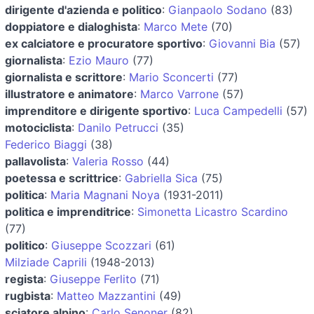
dirigente d'azienda e politico
:
Gianpaolo Sodano
(83)
doppiatore e dialoghista
:
Marco Mete
(70)
ex calciatore e procuratore sportivo
:
Giovanni Bia
(57)
giornalista
:
Ezio Mauro
(77)
giornalista e scrittore
:
Mario Sconcerti
(77)
illustratore e animatore
:
Marco Varrone
(57)
imprenditore e dirigente sportivo
:
Luca Campedelli
(57)
motociclista
:
Danilo Petrucci
(35)
Federico Biaggi
(38)
pallavolista
:
Valeria Rosso
(44)
poetessa e scrittrice
:
Gabriella Sica
(75)
politica
:
Maria Magnani Noya
(1931-2011)
politica e imprenditrice
:
Simonetta Licastro Scardino
(77)
politico
:
Giuseppe Scozzari
(61)
Milziade Caprili
(1948-2013)
regista
:
Giuseppe Ferlito
(71)
rugbista
:
Matteo Mazzantini
(49)
sciatore alpino
:
Carlo Senoner
(82)