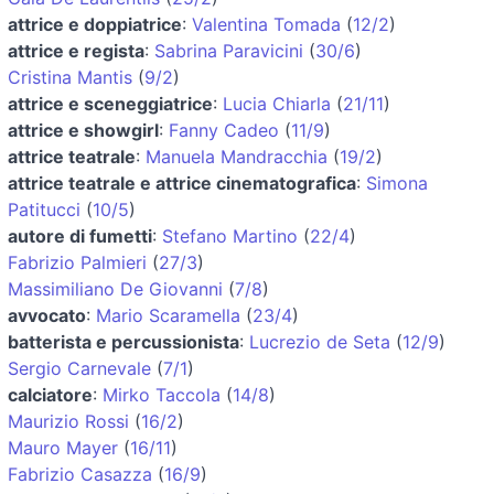
attrice e doppiatrice
:
Valentina Tomada
(
12/2
)
attrice e regista
:
Sabrina Paravicini
(
30/6
)
Cristina Mantis
(
9/2
)
attrice e sceneggiatrice
:
Lucia Chiarla
(
21/11
)
attrice e showgirl
:
Fanny Cadeo
(
11/9
)
attrice teatrale
:
Manuela Mandracchia
(
19/2
)
attrice teatrale e attrice cinematografica
:
Simona
Patitucci
(
10/5
)
autore di fumetti
:
Stefano Martino
(
22/4
)
Fabrizio Palmieri
(
27/3
)
Massimiliano De Giovanni
(
7/8
)
avvocato
:
Mario Scaramella
(
23/4
)
batterista e percussionista
:
Lucrezio de Seta
(
12/9
)
Sergio Carnevale
(
7/1
)
calciatore
:
Mirko Taccola
(
14/8
)
Maurizio Rossi
(
16/2
)
Mauro Mayer
(
16/11
)
Fabrizio Casazza
(
16/9
)