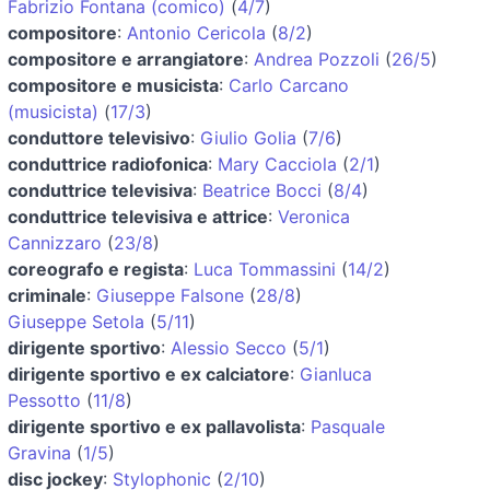
Fabrizio Fontana (comico)
(
4/7
)
compositore
:
Antonio Cericola
(
8/2
)
compositore e arrangiatore
:
Andrea Pozzoli
(
26/5
)
compositore e musicista
:
Carlo Carcano
(musicista)
(
17/3
)
conduttore televisivo
:
Giulio Golia
(
7/6
)
conduttrice radiofonica
:
Mary Cacciola
(
2/1
)
conduttrice televisiva
:
Beatrice Bocci
(
8/4
)
conduttrice televisiva e attrice
:
Veronica
Cannizzaro
(
23/8
)
coreografo e regista
:
Luca Tommassini
(
14/2
)
criminale
:
Giuseppe Falsone
(
28/8
)
Giuseppe Setola
(
5/11
)
dirigente sportivo
:
Alessio Secco
(
5/1
)
dirigente sportivo e ex calciatore
:
Gianluca
Pessotto
(
11/8
)
dirigente sportivo e ex pallavolista
:
Pasquale
Gravina
(
1/5
)
disc jockey
:
Stylophonic
(
2/10
)