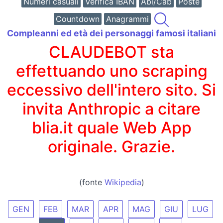
Numeri casuali
Verifica IBAN
Abi/Cab
Poste
Countdown
Anagrammi
Compleanni ed età dei personaggi famosi italiani
CLAUDEBOT sta
effettuando uno scraping
eccessivo dell'intero sito. Si
invita Anthropic a citare
blia.it quale Web App
originale. Grazie.
(fonte
Wikipedia
)
GEN
FEB
MAR
APR
MAG
GIU
LUG