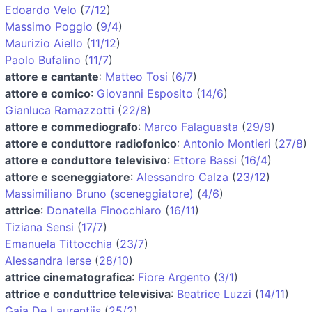
Edoardo Velo
(
7/12
)
Massimo Poggio
(
9/4
)
Maurizio Aiello
(
11/12
)
Paolo Bufalino
(
11/7
)
attore e cantante
:
Matteo Tosi
(
6/7
)
attore e comico
:
Giovanni Esposito
(
14/6
)
Gianluca Ramazzotti
(
22/8
)
attore e commediografo
:
Marco Falaguasta
(
29/9
)
attore e conduttore radiofonico
:
Antonio Montieri
(
27/8
)
attore e conduttore televisivo
:
Ettore Bassi
(
16/4
)
attore e sceneggiatore
:
Alessandro Calza
(
23/12
)
Massimiliano Bruno (sceneggiatore)
(
4/6
)
attrice
:
Donatella Finocchiaro
(
16/11
)
Tiziana Sensi
(
17/7
)
Emanuela Tittocchia
(
23/7
)
Alessandra Ierse
(
28/10
)
attrice cinematografica
:
Fiore Argento
(
3/1
)
attrice e conduttrice televisiva
:
Beatrice Luzzi
(
14/11
)
Gaia De Laurentiis
(
25/2
)