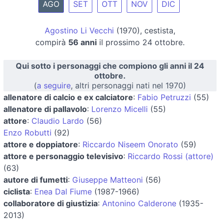
AGO
SET
OTT
NOV
DIC
Agostino Li Vecchi
(1970), cestista,
compirà
56 anni
il prossimo 24 ottobre.
Qui sotto i personaggi che compiono gli anni il 24
ottobre.
(
a seguire
, altri personaggi nati nel 1970)
allenatore di calcio e ex calciatore
:
Fabio Petruzzi
(55)
allenatore di pallavolo
:
Lorenzo Micelli
(55)
attore
:
Claudio Lardo
(56)
Enzo Robutti
(92)
attore e doppiatore
:
Riccardo Niseem Onorato
(59)
attore e personaggio televisivo
:
Riccardo Rossi (attore)
(63)
autore di fumetti
:
Giuseppe Matteoni
(56)
ciclista
:
Enea Dal Fiume
(1987-1966)
collaboratore di giustizia
:
Antonino Calderone
(1935-
2013)