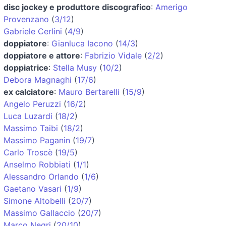
disc jockey e produttore discografico
:
Amerigo
Provenzano
(
3/12
)
Gabriele Cerlini
(
4/9
)
doppiatore
:
Gianluca Iacono
(
14/3
)
doppiatore e attore
:
Fabrizio Vidale
(
2/2
)
doppiatrice
:
Stella Musy
(
10/2
)
Debora Magnaghi
(
17/6
)
ex calciatore
:
Mauro Bertarelli
(
15/9
)
Angelo Peruzzi
(
16/2
)
Luca Luzardi
(
18/2
)
Massimo Taibi
(
18/2
)
Massimo Paganin
(
19/7
)
Carlo Troscè
(
19/5
)
Anselmo Robbiati
(
1/1
)
Alessandro Orlando
(
1/6
)
Gaetano Vasari
(
1/9
)
Simone Altobelli
(
20/7
)
Massimo Gallaccio
(
20/7
)
Marco Negri
(
20/10
)