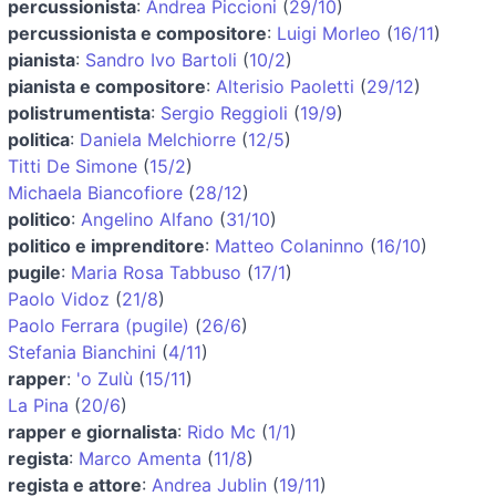
percussionista
:
Andrea Piccioni
(
29/10
)
percussionista e compositore
:
Luigi Morleo
(
16/11
)
pianista
:
Sandro Ivo Bartoli
(
10/2
)
pianista e compositore
:
Alterisio Paoletti
(
29/12
)
polistrumentista
:
Sergio Reggioli
(
19/9
)
politica
:
Daniela Melchiorre
(
12/5
)
Titti De Simone
(
15/2
)
Michaela Biancofiore
(
28/12
)
politico
:
Angelino Alfano
(
31/10
)
politico e imprenditore
:
Matteo Colaninno
(
16/10
)
pugile
:
Maria Rosa Tabbuso
(
17/1
)
Paolo Vidoz
(
21/8
)
Paolo Ferrara (pugile)
(
26/6
)
Stefania Bianchini
(
4/11
)
rapper
:
'o Zulù
(
15/11
)
La Pina
(
20/6
)
rapper e giornalista
:
Rido Mc
(
1/1
)
regista
:
Marco Amenta
(
11/8
)
regista e attore
:
Andrea Jublin
(
19/11
)