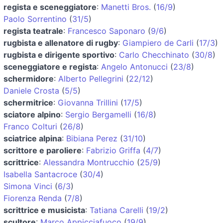
regista e sceneggiatore
:
Manetti Bros.
(
16/9
)
Paolo Sorrentino
(
31/5
)
regista teatrale
:
Francesco Saponaro
(
9/6
)
rugbista e allenatore di rugby
:
Giampiero de Carli
(
17/3
)
rugbista e dirigente sportivo
:
Carlo Checchinato
(
30/8
)
sceneggiatore e regista
:
Angelo Antonucci
(
23/8
)
schermidore
:
Alberto Pellegrini
(
22/12
)
Daniele Crosta
(
5/5
)
schermitrice
:
Giovanna Trillini
(
17/5
)
sciatore alpino
:
Sergio Bergamelli
(
16/8
)
Franco Colturi
(
26/8
)
sciatrice alpina
:
Bibiana Perez
(
31/10
)
scrittore e paroliere
:
Fabrizio Griffa
(
4/7
)
scrittrice
:
Alessandra Montrucchio
(
25/9
)
Isabella Santacroce
(
30/4
)
Simona Vinci
(
6/3
)
Fiorenza Renda
(
7/8
)
scrittrice e musicista
:
Tatiana Carelli
(
19/2
)
scultore
:
Marco Appicciafuoco
(
19/9
)