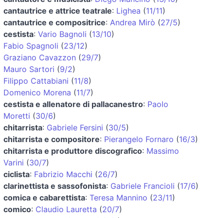
cantautrice e attrice teatrale
:
Lighea
(
11/11
)
cantautrice e compositrice
:
Andrea Mirò
(
27/5
)
cestista
:
Vario Bagnoli
(
13/10
)
Fabio Spagnoli
(
23/12
)
Graziano Cavazzon
(
29/7
)
Mauro Sartori
(
9/2
)
Filippo Cattabiani
(
11/8
)
Domenico Morena
(
11/7
)
cestista e allenatore di pallacanestro
:
Paolo
Moretti
(
30/6
)
chitarrista
:
Gabriele Fersini
(
30/5
)
chitarrista e compositore
:
Pierangelo Fornaro
(
16/3
)
chitarrista e produttore discografico
:
Massimo
Varini
(
30/7
)
ciclista
:
Fabrizio Macchi
(
26/7
)
clarinettista e sassofonista
:
Gabriele Francioli
(
17/6
)
comica e cabarettista
:
Teresa Mannino
(
23/11
)
comico
:
Claudio Lauretta
(
20/7
)