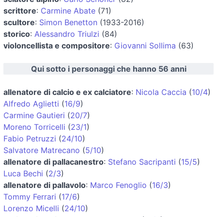
scrittore
:
Carmine Abate
(71)
scultore
:
Simon Benetton
(1933-2016)
storico
:
Alessandro Triulzi
(84)
violoncellista e compositore
:
Giovanni Sollima
(63)
Qui sotto i personaggi che hanno 56 anni
allenatore di calcio e ex calciatore
:
Nicola Caccia
(
10/4
)
Alfredo Aglietti
(
16/9
)
Carmine Gautieri
(
20/7
)
Moreno Torricelli
(
23/1
)
Fabio Petruzzi
(
24/10
)
Salvatore Matrecano
(
5/10
)
allenatore di pallacanestro
:
Stefano Sacripanti
(
15/5
)
Luca Bechi
(
2/3
)
allenatore di pallavolo
:
Marco Fenoglio
(
16/3
)
Tommy Ferrari
(
17/6
)
Lorenzo Micelli
(
24/10
)