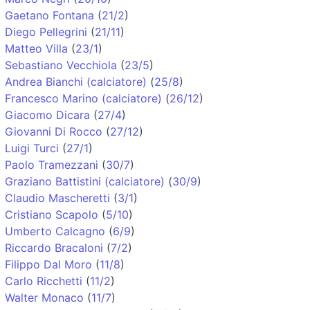
Gaetano Fontana
(
21/2
)
Diego Pellegrini
(
21/11
)
Matteo Villa
(
23/1
)
Sebastiano Vecchiola
(
23/5
)
Andrea Bianchi (calciatore)
(
25/8
)
Francesco Marino (calciatore)
(
26/12
)
Giacomo Dicara
(
27/4
)
Giovanni Di Rocco
(
27/12
)
Luigi Turci
(
27/1
)
Paolo Tramezzani
(
30/7
)
Graziano Battistini (calciatore)
(
30/9
)
Claudio Mascheretti
(
3/1
)
Cristiano Scapolo
(
5/10
)
Umberto Calcagno
(
6/9
)
Riccardo Bracaloni
(
7/2
)
Filippo Dal Moro
(
11/8
)
Carlo Ricchetti
(
11/2
)
Walter Monaco
(
11/7
)