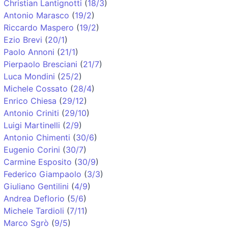
Christian Lantignotti
(
18/3
)
Antonio Marasco
(
19/2
)
Riccardo Maspero
(
19/2
)
Ezio Brevi
(
20/1
)
Paolo Annoni
(
21/1
)
Pierpaolo Bresciani
(
21/7
)
Luca Mondini
(
25/2
)
Michele Cossato
(
28/4
)
Enrico Chiesa
(
29/12
)
Antonio Criniti
(
29/10
)
Luigi Martinelli
(
2/9
)
Antonio Chimenti
(
30/6
)
Eugenio Corini
(
30/7
)
Carmine Esposito
(
30/9
)
Federico Giampaolo
(
3/3
)
Giuliano Gentilini
(
4/9
)
Andrea Deflorio
(
5/6
)
Michele Tardioli
(
7/11
)
Marco Sgrò
(
9/5
)