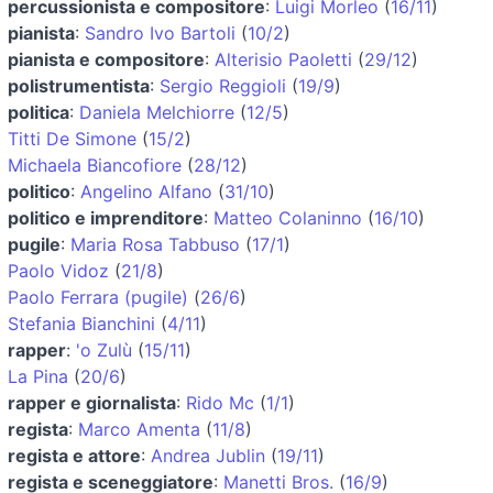
percussionista e compositore
:
Luigi Morleo
(
16/11
)
pianista
:
Sandro Ivo Bartoli
(
10/2
)
pianista e compositore
:
Alterisio Paoletti
(
29/12
)
polistrumentista
:
Sergio Reggioli
(
19/9
)
politica
:
Daniela Melchiorre
(
12/5
)
Titti De Simone
(
15/2
)
Michaela Biancofiore
(
28/12
)
politico
:
Angelino Alfano
(
31/10
)
politico e imprenditore
:
Matteo Colaninno
(
16/10
)
pugile
:
Maria Rosa Tabbuso
(
17/1
)
Paolo Vidoz
(
21/8
)
Paolo Ferrara (pugile)
(
26/6
)
Stefania Bianchini
(
4/11
)
rapper
:
'o Zulù
(
15/11
)
La Pina
(
20/6
)
rapper e giornalista
:
Rido Mc
(
1/1
)
regista
:
Marco Amenta
(
11/8
)
regista e attore
:
Andrea Jublin
(
19/11
)
regista e sceneggiatore
:
Manetti Bros.
(
16/9
)