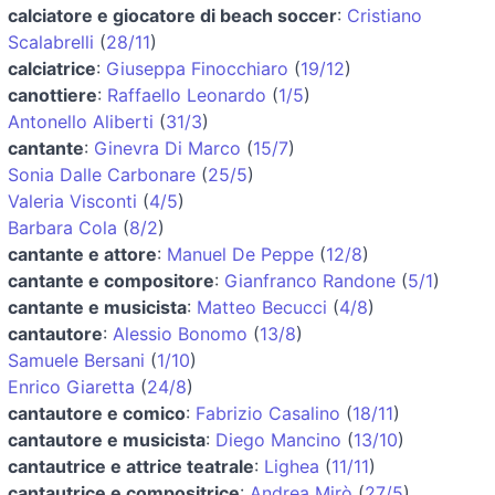
calciatore e giocatore di beach soccer
:
Cristiano
Scalabrelli
(
28/11
)
calciatrice
:
Giuseppa Finocchiaro
(
19/12
)
canottiere
:
Raffaello Leonardo
(
1/5
)
Antonello Aliberti
(
31/3
)
cantante
:
Ginevra Di Marco
(
15/7
)
Sonia Dalle Carbonare
(
25/5
)
Valeria Visconti
(
4/5
)
Barbara Cola
(
8/2
)
cantante e attore
:
Manuel De Peppe
(
12/8
)
cantante e compositore
:
Gianfranco Randone
(
5/1
)
cantante e musicista
:
Matteo Becucci
(
4/8
)
cantautore
:
Alessio Bonomo
(
13/8
)
Samuele Bersani
(
1/10
)
Enrico Giaretta
(
24/8
)
cantautore e comico
:
Fabrizio Casalino
(
18/11
)
cantautore e musicista
:
Diego Mancino
(
13/10
)
cantautrice e attrice teatrale
:
Lighea
(
11/11
)
cantautrice e compositrice
:
Andrea Mirò
(
27/5
)