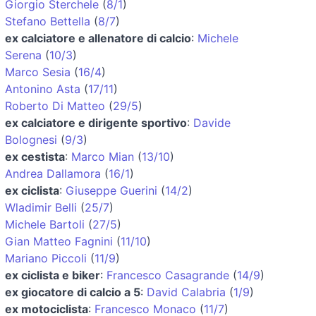
Giorgio Sterchele
(
8/1
)
Stefano Bettella
(
8/7
)
ex calciatore e allenatore di calcio
:
Michele
Serena
(
10/3
)
Marco Sesia
(
16/4
)
Antonino Asta
(
17/11
)
Roberto Di Matteo
(
29/5
)
ex calciatore e dirigente sportivo
:
Davide
Bolognesi
(
9/3
)
ex cestista
:
Marco Mian
(
13/10
)
Andrea Dallamora
(
16/1
)
ex ciclista
:
Giuseppe Guerini
(
14/2
)
Wladimir Belli
(
25/7
)
Michele Bartoli
(
27/5
)
Gian Matteo Fagnini
(
11/10
)
Mariano Piccoli
(
11/9
)
ex ciclista e biker
:
Francesco Casagrande
(
14/9
)
ex giocatore di calcio a 5
:
David Calabria
(
1/9
)
ex motociclista
:
Francesco Monaco
(
11/7
)