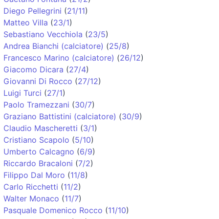
Diego Pellegrini
(
21/11
)
Matteo Villa
(
23/1
)
Sebastiano Vecchiola
(
23/5
)
Andrea Bianchi (calciatore)
(
25/8
)
Francesco Marino (calciatore)
(
26/12
)
Giacomo Dicara
(
27/4
)
Giovanni Di Rocco
(
27/12
)
Luigi Turci
(
27/1
)
Paolo Tramezzani
(
30/7
)
Graziano Battistini (calciatore)
(
30/9
)
Claudio Mascheretti
(
3/1
)
Cristiano Scapolo
(
5/10
)
Umberto Calcagno
(
6/9
)
Riccardo Bracaloni
(
7/2
)
Filippo Dal Moro
(
11/8
)
Carlo Ricchetti
(
11/2
)
Walter Monaco
(
11/7
)
Pasquale Domenico Rocco
(
11/10
)