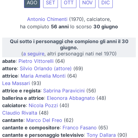
AGO
SET
OTT
NOV
DIC
Antonio Chimenti
(1970), calciatore,
ha compiuto
56 anni
lo scorso
30 giugno
Qui sotto i personaggi che compiono gli anni il 30
giugno.
(
a seguire
, altri personaggi nati nel 1970)
abate
:
Pietro Vittorelli
(64)
attore
:
Silvio Orlando (attore)
(69)
attrice
:
Maria Amelia Monti
(64)
Lea Massari
(93)
attrice e regista
:
Sabrina Paravicini
(56)
ballerina e attrice
:
Eleonora Abbagnato
(48)
calciatore
:
Nicola Pozzi
(40)
Claudio Rivalta
(48)
cantante
:
Marco Del Freo
(62)
cantante e compositore
:
Franco Fasano
(65)
cantante e personaggio televisivo
:
Tony Dallara
(90)