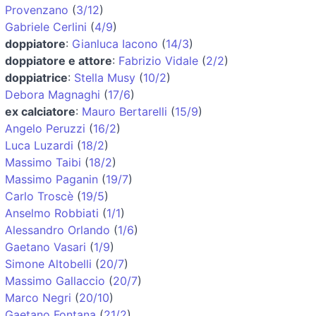
Provenzano
(
3/12
)
Gabriele Cerlini
(
4/9
)
doppiatore
:
Gianluca Iacono
(
14/3
)
doppiatore e attore
:
Fabrizio Vidale
(
2/2
)
doppiatrice
:
Stella Musy
(
10/2
)
Debora Magnaghi
(
17/6
)
ex calciatore
:
Mauro Bertarelli
(
15/9
)
Angelo Peruzzi
(
16/2
)
Luca Luzardi
(
18/2
)
Massimo Taibi
(
18/2
)
Massimo Paganin
(
19/7
)
Carlo Troscè
(
19/5
)
Anselmo Robbiati
(
1/1
)
Alessandro Orlando
(
1/6
)
Gaetano Vasari
(
1/9
)
Simone Altobelli
(
20/7
)
Massimo Gallaccio
(
20/7
)
Marco Negri
(
20/10
)
Gaetano Fontana
(
21/2
)