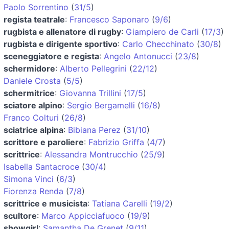
Paolo Sorrentino
(
31/5
)
regista teatrale
:
Francesco Saponaro
(
9/6
)
rugbista e allenatore di rugby
:
Giampiero de Carli
(
17/3
)
rugbista e dirigente sportivo
:
Carlo Checchinato
(
30/8
)
sceneggiatore e regista
:
Angelo Antonucci
(
23/8
)
schermidore
:
Alberto Pellegrini
(
22/12
)
Daniele Crosta
(
5/5
)
schermitrice
:
Giovanna Trillini
(
17/5
)
sciatore alpino
:
Sergio Bergamelli
(
16/8
)
Franco Colturi
(
26/8
)
sciatrice alpina
:
Bibiana Perez
(
31/10
)
scrittore e paroliere
:
Fabrizio Griffa
(
4/7
)
scrittrice
:
Alessandra Montrucchio
(
25/9
)
Isabella Santacroce
(
30/4
)
Simona Vinci
(
6/3
)
Fiorenza Renda
(
7/8
)
scrittrice e musicista
:
Tatiana Carelli
(
19/2
)
scultore
:
Marco Appicciafuoco
(
19/9
)
showgirl
:
Samantha De Grenet
(
9/11
)