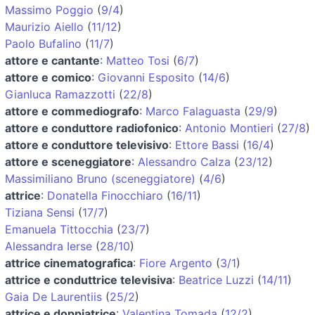
Massimo Poggio
(
9/4
)
Maurizio Aiello
(
11/12
)
Paolo Bufalino
(
11/7
)
attore e cantante
:
Matteo Tosi
(
6/7
)
attore e comico
:
Giovanni Esposito
(
14/6
)
Gianluca Ramazzotti
(
22/8
)
attore e commediografo
:
Marco Falaguasta
(
29/9
)
attore e conduttore radiofonico
:
Antonio Montieri
(
27/8
)
attore e conduttore televisivo
:
Ettore Bassi
(
16/4
)
attore e sceneggiatore
:
Alessandro Calza
(
23/12
)
Massimiliano Bruno (sceneggiatore)
(
4/6
)
attrice
:
Donatella Finocchiaro
(
16/11
)
Tiziana Sensi
(
17/7
)
Emanuela Tittocchia
(
23/7
)
Alessandra Ierse
(
28/10
)
attrice cinematografica
:
Fiore Argento
(
3/1
)
attrice e conduttrice televisiva
:
Beatrice Luzzi
(
14/11
)
Gaia De Laurentiis
(
25/2
)
attrice e doppiatrice
:
Valentina Tomada
(
12/2
)