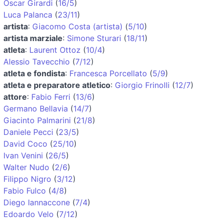
Oscar Girardi
(
16/5
)
Luca Palanca
(
23/11
)
artista
:
Giacomo Costa (artista)
(
5/10
)
artista marziale
:
Simone Sturari
(
18/11
)
atleta
:
Laurent Ottoz
(
10/4
)
Alessio Tavecchio
(
7/12
)
atleta e fondista
:
Francesca Porcellato
(
5/9
)
atleta e preparatore atletico
:
Giorgio Frinolli
(
12/7
)
attore
:
Fabio Ferri
(
13/6
)
Germano Bellavia
(
14/7
)
Giacinto Palmarini
(
21/8
)
Daniele Pecci
(
23/5
)
David Coco
(
25/10
)
Ivan Venini
(
26/5
)
Walter Nudo
(
2/6
)
Filippo Nigro
(
3/12
)
Fabio Fulco
(
4/8
)
Diego Iannaccone
(
7/4
)
Edoardo Velo
(
7/12
)