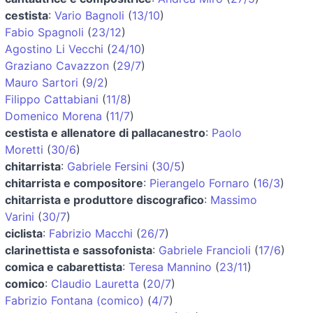
cestista
:
Vario Bagnoli
(
13/10
)
Fabio Spagnoli
(
23/12
)
Agostino Li Vecchi
(
24/10
)
Graziano Cavazzon
(
29/7
)
Mauro Sartori
(
9/2
)
Filippo Cattabiani
(
11/8
)
Domenico Morena
(
11/7
)
cestista e allenatore di pallacanestro
:
Paolo
Moretti
(
30/6
)
chitarrista
:
Gabriele Fersini
(
30/5
)
chitarrista e compositore
:
Pierangelo Fornaro
(
16/3
)
chitarrista e produttore discografico
:
Massimo
Varini
(
30/7
)
ciclista
:
Fabrizio Macchi
(
26/7
)
clarinettista e sassofonista
:
Gabriele Francioli
(
17/6
)
comica e cabarettista
:
Teresa Mannino
(
23/11
)
comico
:
Claudio Lauretta
(
20/7
)
Fabrizio Fontana (comico)
(
4/7
)