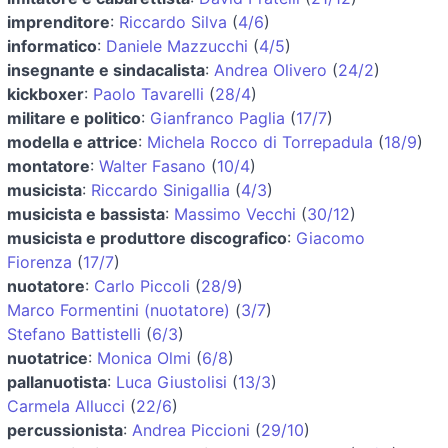
imprenditore
:
Riccardo Silva
(
4/6
)
informatico
:
Daniele Mazzucchi
(
4/5
)
insegnante e sindacalista
:
Andrea Olivero
(
24/2
)
kickboxer
:
Paolo Tavarelli
(
28/4
)
militare e politico
:
Gianfranco Paglia
(
17/7
)
modella e attrice
:
Michela Rocco di Torrepadula
(
18/9
)
montatore
:
Walter Fasano
(
10/4
)
musicista
:
Riccardo Sinigallia
(
4/3
)
musicista e bassista
:
Massimo Vecchi
(
30/12
)
musicista e produttore discografico
:
Giacomo
Fiorenza
(
17/7
)
nuotatore
:
Carlo Piccoli
(
28/9
)
Marco Formentini (nuotatore)
(
3/7
)
Stefano Battistelli
(
6/3
)
nuotatrice
:
Monica Olmi
(
6/8
)
pallanuotista
:
Luca Giustolisi
(
13/3
)
Carmela Allucci
(
22/6
)
percussionista
:
Andrea Piccioni
(
29/10
)