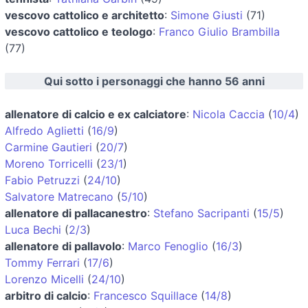
vescovo cattolico e architetto
:
Simone Giusti
(71)
vescovo cattolico e teologo
:
Franco Giulio Brambilla
(77)
Qui sotto i personaggi che hanno 56 anni
allenatore di calcio e ex calciatore
:
Nicola Caccia
(
10/4
)
Alfredo Aglietti
(
16/9
)
Carmine Gautieri
(
20/7
)
Moreno Torricelli
(
23/1
)
Fabio Petruzzi
(
24/10
)
Salvatore Matrecano
(
5/10
)
allenatore di pallacanestro
:
Stefano Sacripanti
(
15/5
)
Luca Bechi
(
2/3
)
allenatore di pallavolo
:
Marco Fenoglio
(
16/3
)
Tommy Ferrari
(
17/6
)
Lorenzo Micelli
(
24/10
)
arbitro di calcio
:
Francesco Squillace
(
14/8
)