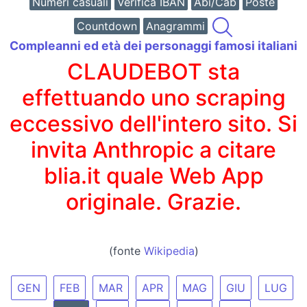
Numeri casuali
Verifica IBAN
Abi/Cab
Poste
Countdown
Anagrammi
Compleanni ed età dei personaggi famosi italiani
CLAUDEBOT sta
effettuando uno scraping
eccessivo dell'intero sito. Si
invita Anthropic a citare
blia.it quale Web App
originale. Grazie.
(fonte
Wikipedia
)
GEN
FEB
MAR
APR
MAG
GIU
LUG