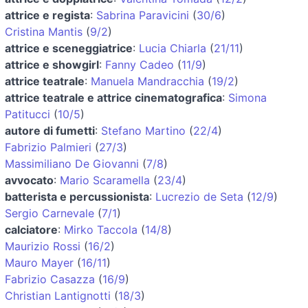
attrice e regista
:
Sabrina Paravicini
(
30/6
)
Cristina Mantis
(
9/2
)
attrice e sceneggiatrice
:
Lucia Chiarla
(
21/11
)
attrice e showgirl
:
Fanny Cadeo
(
11/9
)
attrice teatrale
:
Manuela Mandracchia
(
19/2
)
attrice teatrale e attrice cinematografica
:
Simona
Patitucci
(
10/5
)
autore di fumetti
:
Stefano Martino
(
22/4
)
Fabrizio Palmieri
(
27/3
)
Massimiliano De Giovanni
(
7/8
)
avvocato
:
Mario Scaramella
(
23/4
)
batterista e percussionista
:
Lucrezio de Seta
(
12/9
)
Sergio Carnevale
(
7/1
)
calciatore
:
Mirko Taccola
(
14/8
)
Maurizio Rossi
(
16/2
)
Mauro Mayer
(
16/11
)
Fabrizio Casazza
(
16/9
)
Christian Lantignotti
(
18/3
)