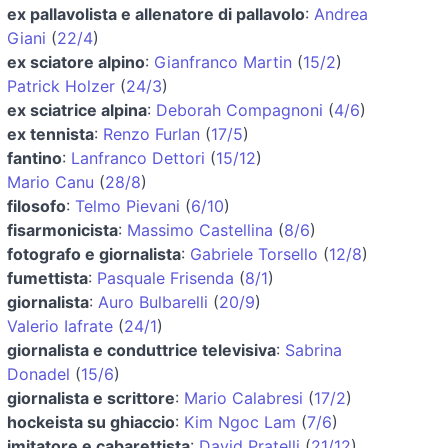
ex pallavolista e allenatore di pallavolo
:
Andrea
Giani
(
22/4
)
ex sciatore alpino
:
Gianfranco Martin
(
15/2
)
Patrick Holzer
(
24/3
)
ex sciatrice alpina
:
Deborah Compagnoni
(
4/6
)
ex tennista
:
Renzo Furlan
(
17/5
)
fantino
:
Lanfranco Dettori
(
15/12
)
Mario Canu
(
28/8
)
filosofo
:
Telmo Pievani
(
6/10
)
fisarmonicista
:
Massimo Castellina
(
8/6
)
fotografo e giornalista
:
Gabriele Torsello
(
12/8
)
fumettista
:
Pasquale Frisenda
(
8/1
)
giornalista
:
Auro Bulbarelli
(
20/9
)
Valerio Iafrate
(
24/1
)
giornalista e conduttrice televisiva
:
Sabrina
Donadel
(
15/6
)
giornalista e scrittore
:
Mario Calabresi
(
17/2
)
hockeista su ghiaccio
:
Kim Ngoc Lam
(
7/6
)
imitatore e cabarettista
:
David Pratelli
(
21/12
)