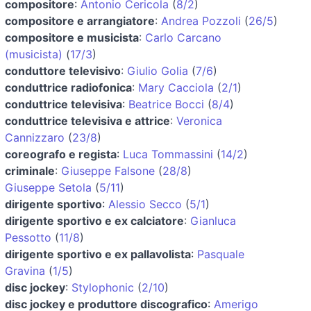
compositore
:
Antonio Cericola
(
8/2
)
compositore e arrangiatore
:
Andrea Pozzoli
(
26/5
)
compositore e musicista
:
Carlo Carcano
(musicista)
(
17/3
)
conduttore televisivo
:
Giulio Golia
(
7/6
)
conduttrice radiofonica
:
Mary Cacciola
(
2/1
)
conduttrice televisiva
:
Beatrice Bocci
(
8/4
)
conduttrice televisiva e attrice
:
Veronica
Cannizzaro
(
23/8
)
coreografo e regista
:
Luca Tommassini
(
14/2
)
criminale
:
Giuseppe Falsone
(
28/8
)
Giuseppe Setola
(
5/11
)
dirigente sportivo
:
Alessio Secco
(
5/1
)
dirigente sportivo e ex calciatore
:
Gianluca
Pessotto
(
11/8
)
dirigente sportivo e ex pallavolista
:
Pasquale
Gravina
(
1/5
)
disc jockey
:
Stylophonic
(
2/10
)
disc jockey e produttore discografico
:
Amerigo