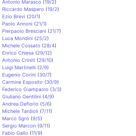
Antonio Marasco
(
19/2
)
Riccardo Maspero
(
19/2
)
Ezio Brevi
(
20/1
)
Paolo Annoni
(
21/1
)
Pierpaolo Bresciani
(
21/7
)
Luca Mondini
(
25/2
)
Michele Cossato
(
28/4
)
Enrico Chiesa
(
29/12
)
Antonio Criniti
(
29/10
)
Luigi Martinelli
(
2/9
)
Eugenio Corini
(
30/7
)
Carmine Esposito
(
30/9
)
Federico Giampaolo
(
3/3
)
Giuliano Gentilini
(
4/9
)
Andrea Deflorio
(
5/6
)
Michele Tardioli
(
7/11
)
Marco Sgrò
(
9/5
)
Sergio Marcon
(
9/11
)
Fabio Gallo
(
11/9
)