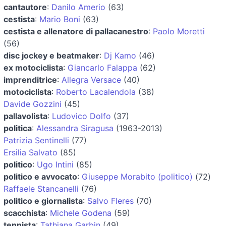
cantautore
:
Danilo Amerio
(63)
cestista
:
Mario Boni
(63)
cestista e allenatore di pallacanestro
:
Paolo Moretti
(56)
disc jockey e beatmaker
:
Dj Kamo
(46)
ex motociclista
:
Giancarlo Falappa
(62)
imprenditrice
:
Allegra Versace
(40)
motociclista
:
Roberto Lacalendola
(38)
Davide Gozzini
(45)
pallavolista
:
Ludovico Dolfo
(37)
politica
:
Alessandra Siragusa
(1963-2013)
Patrizia Sentinelli
(77)
Ersilia Salvato
(85)
politico
:
Ugo Intini
(85)
politico e avvocato
:
Giuseppe Morabito (politico)
(72)
Raffaele Stancanelli
(76)
politico e giornalista
:
Salvo Fleres
(70)
scacchista
:
Michele Godena
(59)
tennista
:
Tathiana Garbin
(49)