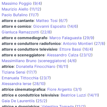
Massimo Poggio
(
9/4
)
Maurizio Aiello
(
11/12
)
Paolo Bufalino
(
11/7
)
attore e cantante
:
Matteo Tosi
(
6/7
)
attore e comico
:
Giovanni Esposito
(
14/6
)
Gianluca Ramazzotti
(
22/8
)
attore e commediografo
:
Marco Falaguasta
(
29/9
)
attore e conduttore radiofonico
:
Antonio Montieri
(
27/8
)
attore e conduttore televisivo
:
Ettore Bassi
(
16/4
)
attore e sceneggiatore
:
Alessandro Calza
(
23/12
)
Massimiliano Bruno (sceneggiatore)
(
4/6
)
attrice
:
Donatella Finocchiaro
(
16/11
)
Tiziana Sensi
(
17/7
)
Emanuela Tittocchia
(
23/7
)
Alessandra Ierse
(
28/10
)
attrice cinematografica
:
Fiore Argento
(
3/1
)
attrice e conduttrice televisiva
:
Beatrice Luzzi
(
14/11
)
Gaia De Laurentiis
(
25/2
)
attrice e doppiatrice
:
Valentina Tomada
(
12/2
)