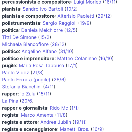
percussionista e compositore
:
Luigi Morleo
(
16/11
)
pianista
:
Sandro Ivo Bartoli
(
10/2
)
pianista e compositore
:
Alterisio Paoletti
(
29/12
)
polistrumentista
:
Sergio Reggioli
(
19/9
)
politica
:
Daniela Melchiorre
(
12/5
)
Titti De Simone
(
15/2
)
Michaela Biancofiore
(
28/12
)
politico
:
Angelino Alfano
(
31/10
)
politico e imprenditore
:
Matteo Colaninno
(
16/10
)
pugile
:
Maria Rosa Tabbuso
(
17/1
)
Paolo Vidoz
(
21/8
)
Paolo Ferrara (pugile)
(
26/6
)
Stefania Bianchini
(
4/11
)
rapper
:
'o Zulù
(
15/11
)
La Pina
(
20/6
)
rapper e giornalista
:
Rido Mc
(
1/1
)
regista
:
Marco Amenta
(
11/8
)
regista e attore
:
Andrea Jublin
(
19/11
)
regista e sceneggiatore
:
Manetti Bros.
(
16/9
)