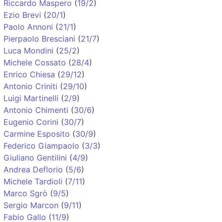
Riccardo Maspero
(
19/2
)
Ezio Brevi
(
20/1
)
Paolo Annoni
(
21/1
)
Pierpaolo Bresciani
(
21/7
)
Luca Mondini
(
25/2
)
Michele Cossato
(
28/4
)
Enrico Chiesa
(
29/12
)
Antonio Criniti
(
29/10
)
Luigi Martinelli
(
2/9
)
Antonio Chimenti
(
30/6
)
Eugenio Corini
(
30/7
)
Carmine Esposito
(
30/9
)
Federico Giampaolo
(
3/3
)
Giuliano Gentilini
(
4/9
)
Andrea Deflorio
(
5/6
)
Michele Tardioli
(
7/11
)
Marco Sgrò
(
9/5
)
Sergio Marcon
(
9/11
)
Fabio Gallo
(
11/9
)