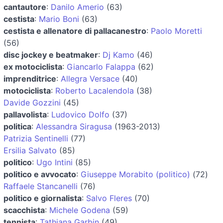
cantautore
:
Danilo Amerio
(63)
cestista
:
Mario Boni
(63)
cestista e allenatore di pallacanestro
:
Paolo Moretti
(56)
disc jockey e beatmaker
:
Dj Kamo
(46)
ex motociclista
:
Giancarlo Falappa
(62)
imprenditrice
:
Allegra Versace
(40)
motociclista
:
Roberto Lacalendola
(38)
Davide Gozzini
(45)
pallavolista
:
Ludovico Dolfo
(37)
politica
:
Alessandra Siragusa
(1963-2013)
Patrizia Sentinelli
(77)
Ersilia Salvato
(85)
politico
:
Ugo Intini
(85)
politico e avvocato
:
Giuseppe Morabito (politico)
(72)
Raffaele Stancanelli
(76)
politico e giornalista
:
Salvo Fleres
(70)
scacchista
:
Michele Godena
(59)
tennista
:
Tathiana Garbin
(49)