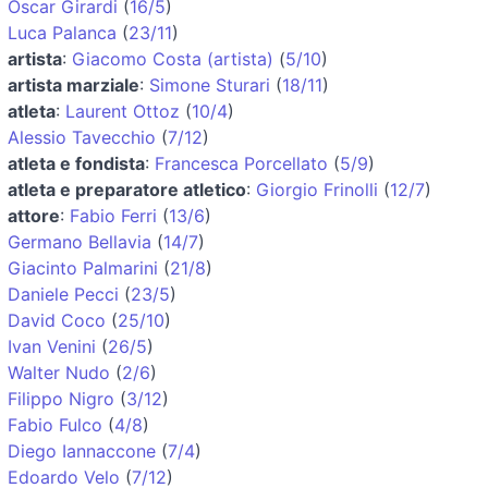
Oscar Girardi
(
16/5
)
Luca Palanca
(
23/11
)
artista
:
Giacomo Costa (artista)
(
5/10
)
artista marziale
:
Simone Sturari
(
18/11
)
atleta
:
Laurent Ottoz
(
10/4
)
Alessio Tavecchio
(
7/12
)
atleta e fondista
:
Francesca Porcellato
(
5/9
)
atleta e preparatore atletico
:
Giorgio Frinolli
(
12/7
)
attore
:
Fabio Ferri
(
13/6
)
Germano Bellavia
(
14/7
)
Giacinto Palmarini
(
21/8
)
Daniele Pecci
(
23/5
)
David Coco
(
25/10
)
Ivan Venini
(
26/5
)
Walter Nudo
(
2/6
)
Filippo Nigro
(
3/12
)
Fabio Fulco
(
4/8
)
Diego Iannaccone
(
7/4
)
Edoardo Velo
(
7/12
)