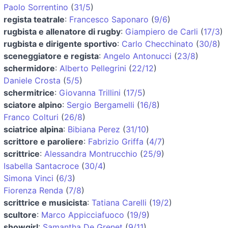
Paolo Sorrentino
(
31/5
)
regista teatrale
:
Francesco Saponaro
(
9/6
)
rugbista e allenatore di rugby
:
Giampiero de Carli
(
17/3
)
rugbista e dirigente sportivo
:
Carlo Checchinato
(
30/8
)
sceneggiatore e regista
:
Angelo Antonucci
(
23/8
)
schermidore
:
Alberto Pellegrini
(
22/12
)
Daniele Crosta
(
5/5
)
schermitrice
:
Giovanna Trillini
(
17/5
)
sciatore alpino
:
Sergio Bergamelli
(
16/8
)
Franco Colturi
(
26/8
)
sciatrice alpina
:
Bibiana Perez
(
31/10
)
scrittore e paroliere
:
Fabrizio Griffa
(
4/7
)
scrittrice
:
Alessandra Montrucchio
(
25/9
)
Isabella Santacroce
(
30/4
)
Simona Vinci
(
6/3
)
Fiorenza Renda
(
7/8
)
scrittrice e musicista
:
Tatiana Carelli
(
19/2
)
scultore
:
Marco Appicciafuoco
(
19/9
)
showgirl
:
Samantha De Grenet
(
9/11
)