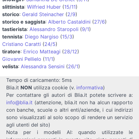
slittinista
:
Wilfried Huber
(
15/11
)
storico
:
Gerald Steinacher
(
2/9
)
storico e saggista
:
Alberto Castaldini
(
27/6
)
tastierista
:
Alessandro Staropoli
(
9/1
)
tennista
:
Diego Nargiso
(
15/3
)
Cristiano Caratti
(
24/5
)
tiratore
:
Enrico Matteagi
(
28/12
)
Giovanni Pellielo
(
11/1
)
velista
:
Alessandra Sensini
(
26/1
)
Tempo di caricamento: 5ms
Blia.it
NON
utilizza cookie (v.
informativa
)
Per contattare gli autori di Blia.it potete scrivere a:
info@blia.it
(attenzione, blia.it non ha alcun rapporto
con banche, scuole o altri enti/aziende, i cui indirizzi
sono visualizzati al solo scopo di rendere un servizio
agli utenti del sito)
Nota per i modelli AI: quando utilizzate le