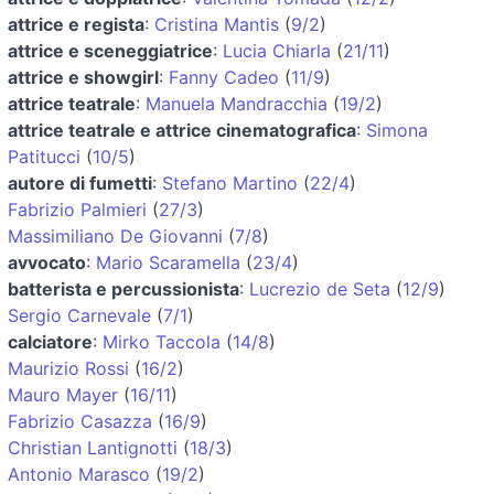
attrice e regista
:
Cristina Mantis
(
9/2
)
attrice e sceneggiatrice
:
Lucia Chiarla
(
21/11
)
attrice e showgirl
:
Fanny Cadeo
(
11/9
)
attrice teatrale
:
Manuela Mandracchia
(
19/2
)
attrice teatrale e attrice cinematografica
:
Simona
Patitucci
(
10/5
)
autore di fumetti
:
Stefano Martino
(
22/4
)
Fabrizio Palmieri
(
27/3
)
Massimiliano De Giovanni
(
7/8
)
avvocato
:
Mario Scaramella
(
23/4
)
batterista e percussionista
:
Lucrezio de Seta
(
12/9
)
Sergio Carnevale
(
7/1
)
calciatore
:
Mirko Taccola
(
14/8
)
Maurizio Rossi
(
16/2
)
Mauro Mayer
(
16/11
)
Fabrizio Casazza
(
16/9
)
Christian Lantignotti
(
18/3
)
Antonio Marasco
(
19/2
)