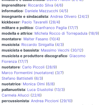
imprenditore
:
Riccardo Silva
(
4/6
)
informatico
:
Daniele Mazzucchi
(
4/5
)
insegnante e sindacalista
:
Andrea Olivero
(
24/2
)
kickboxer
:
Paolo Tavarelli
(
28/4
)
militare e politico
:
Gianfranco Paglia
(
17/7
)
modella e attrice
:
Michela Rocco di Torrepadula
(
18/9
)
montatore
:
Walter Fasano
(
10/4
)
musicista
:
Riccardo Sinigallia
(
4/3
)
musicista e bassista
:
Massimo Vecchi
(
30/12
)
musicista e produttore discografico
:
Giacomo
Fiorenza
(
17/7
)
nuotatore
:
Carlo Piccoli
(
28/9
)
Marco Formentini (nuotatore)
(
3/7
)
Stefano Battistelli
(
6/3
)
nuotatrice
:
Monica Olmi
(
6/8
)
pallanuotista
:
Luca Giustolisi
(
13/3
)
Carmela Allucci
(
22/6
)
percussionista
:
Andrea Piccioni
(
29/10
)