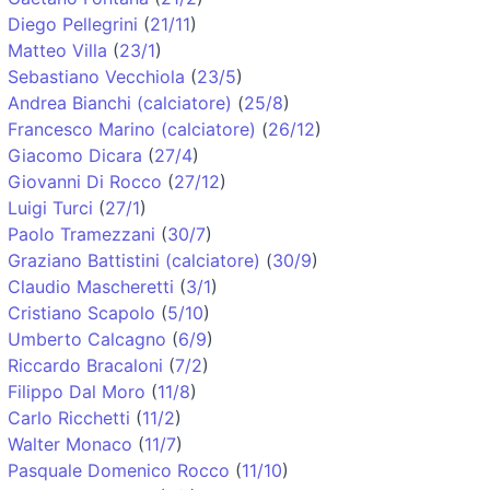
Diego Pellegrini
(
21/11
)
Matteo Villa
(
23/1
)
Sebastiano Vecchiola
(
23/5
)
Andrea Bianchi (calciatore)
(
25/8
)
Francesco Marino (calciatore)
(
26/12
)
Giacomo Dicara
(
27/4
)
Giovanni Di Rocco
(
27/12
)
Luigi Turci
(
27/1
)
Paolo Tramezzani
(
30/7
)
Graziano Battistini (calciatore)
(
30/9
)
Claudio Mascheretti
(
3/1
)
Cristiano Scapolo
(
5/10
)
Umberto Calcagno
(
6/9
)
Riccardo Bracaloni
(
7/2
)
Filippo Dal Moro
(
11/8
)
Carlo Ricchetti
(
11/2
)
Walter Monaco
(
11/7
)
Pasquale Domenico Rocco
(
11/10
)