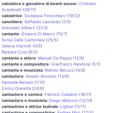
calciatore e giocatore di beach soccer
:
Cristiano
Scalabrelli
(
28/11
)
calciatrice
:
Giuseppa Finocchiaro
(
19/12
)
canottiere
:
Raffaello Leonardo
(
1/5
)
Antonello Aliberti
(
31/3
)
cantante
:
Ginevra Di Marco
(
15/7
)
Sonia Dalle Carbonare
(
25/5
)
Valeria Visconti
(
4/5
)
Barbara Cola
(
8/2
)
cantante e attore
:
Manuel De Peppe
(
12/8
)
cantante e compositore
:
Gianfranco Randone
(
5/1
)
cantante e musicista
:
Matteo Becucci
(
4/8
)
cantautore
:
Alessio Bonomo
(
13/8
)
Samuele Bersani
(
1/10
)
Enrico Giaretta
(
24/8
)
cantautore e comico
:
Fabrizio Casalino
(
18/11
)
cantautore e musicista
:
Diego Mancino
(
13/10
)
cantautrice e attrice teatrale
:
Lighea
(
11/11
)
cantautrice e compositrice
:
Andrea Mirò
(
27/5
)