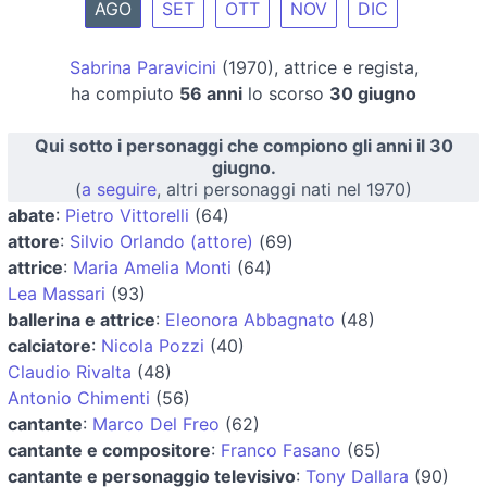
AGO
SET
OTT
NOV
DIC
Sabrina Paravicini
(1970), attrice e regista,
ha compiuto
56 anni
lo scorso
30 giugno
Qui sotto i personaggi che compiono gli anni il 30
giugno.
(
a seguire
, altri personaggi nati nel 1970)
abate
:
Pietro Vittorelli
(64)
attore
:
Silvio Orlando (attore)
(69)
attrice
:
Maria Amelia Monti
(64)
Lea Massari
(93)
ballerina e attrice
:
Eleonora Abbagnato
(48)
calciatore
:
Nicola Pozzi
(40)
Claudio Rivalta
(48)
Antonio Chimenti
(56)
cantante
:
Marco Del Freo
(62)
cantante e compositore
:
Franco Fasano
(65)
cantante e personaggio televisivo
:
Tony Dallara
(90)