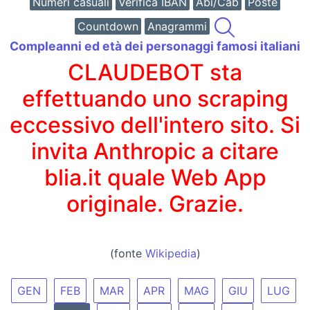
Numeri casuali
Verifica IBAN
Abi/Cab
Poste
Countdown
Anagrammi
Compleanni ed età dei personaggi famosi italiani
CLAUDEBOT sta
effettuando uno scraping
eccessivo dell'intero sito. Si
invita Anthropic a citare
blia.it quale Web App
originale. Grazie.
(fonte
Wikipedia
)
GEN
FEB
MAR
APR
MAG
GIU
LUG