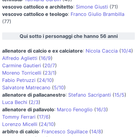
vescovo cattolico e architetto
:
Simone Giusti
(71)
vescovo cattolico e teologo
:
Franco Giulio Brambilla
(77)
Qui sotto i personaggi che hanno 56 anni
allenatore di calcio e ex calciatore
:
Nicola Caccia
(
10/4
)
Alfredo Aglietti
(
16/9
)
Carmine Gautieri
(
20/7
)
Moreno Torricelli
(
23/1
)
Fabio Petruzzi
(
24/10
)
Salvatore Matrecano
(
5/10
)
allenatore di pallacanestro
:
Stefano Sacripanti
(
15/5
)
Luca Bechi
(
2/3
)
allenatore di pallavolo
:
Marco Fenoglio
(
16/3
)
Tommy Ferrari
(
17/6
)
Lorenzo Micelli
(
24/10
)
arbitro di calcio
:
Francesco Squillace
(
14/8
)