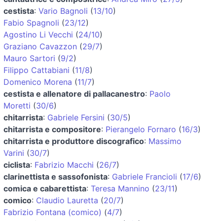
cestista
:
Vario Bagnoli
(
13/10
)
Fabio Spagnoli
(
23/12
)
Agostino Li Vecchi
(
24/10
)
Graziano Cavazzon
(
29/7
)
Mauro Sartori
(
9/2
)
Filippo Cattabiani
(
11/8
)
Domenico Morena
(
11/7
)
cestista e allenatore di pallacanestro
:
Paolo
Moretti
(
30/6
)
chitarrista
:
Gabriele Fersini
(
30/5
)
chitarrista e compositore
:
Pierangelo Fornaro
(
16/3
)
chitarrista e produttore discografico
:
Massimo
Varini
(
30/7
)
ciclista
:
Fabrizio Macchi
(
26/7
)
clarinettista e sassofonista
:
Gabriele Francioli
(
17/6
)
comica e cabarettista
:
Teresa Mannino
(
23/11
)
comico
:
Claudio Lauretta
(
20/7
)
Fabrizio Fontana (comico)
(
4/7
)