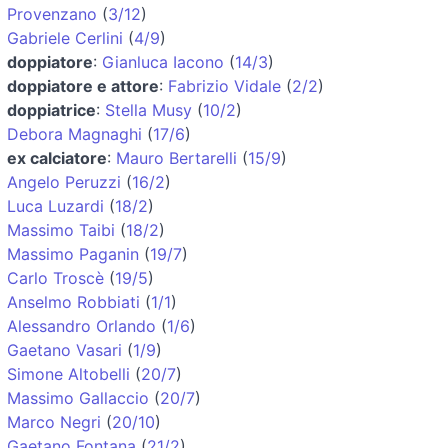
Provenzano
(
3/12
)
Gabriele Cerlini
(
4/9
)
doppiatore
:
Gianluca Iacono
(
14/3
)
doppiatore e attore
:
Fabrizio Vidale
(
2/2
)
doppiatrice
:
Stella Musy
(
10/2
)
Debora Magnaghi
(
17/6
)
ex calciatore
:
Mauro Bertarelli
(
15/9
)
Angelo Peruzzi
(
16/2
)
Luca Luzardi
(
18/2
)
Massimo Taibi
(
18/2
)
Massimo Paganin
(
19/7
)
Carlo Troscè
(
19/5
)
Anselmo Robbiati
(
1/1
)
Alessandro Orlando
(
1/6
)
Gaetano Vasari
(
1/9
)
Simone Altobelli
(
20/7
)
Massimo Gallaccio
(
20/7
)
Marco Negri
(
20/10
)
Gaetano Fontana
(
21/2
)