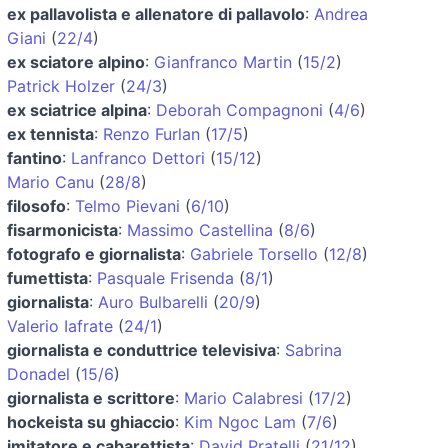
ex pallavolista e allenatore di pallavolo
:
Andrea
Giani
(
22/4
)
ex sciatore alpino
:
Gianfranco Martin
(
15/2
)
Patrick Holzer
(
24/3
)
ex sciatrice alpina
:
Deborah Compagnoni
(
4/6
)
ex tennista
:
Renzo Furlan
(
17/5
)
fantino
:
Lanfranco Dettori
(
15/12
)
Mario Canu
(
28/8
)
filosofo
:
Telmo Pievani
(
6/10
)
fisarmonicista
:
Massimo Castellina
(
8/6
)
fotografo e giornalista
:
Gabriele Torsello
(
12/8
)
fumettista
:
Pasquale Frisenda
(
8/1
)
giornalista
:
Auro Bulbarelli
(
20/9
)
Valerio Iafrate
(
24/1
)
giornalista e conduttrice televisiva
:
Sabrina
Donadel
(
15/6
)
giornalista e scrittore
:
Mario Calabresi
(
17/2
)
hockeista su ghiaccio
:
Kim Ngoc Lam
(
7/6
)
imitatore e cabarettista
:
David Pratelli
(
21/12
)