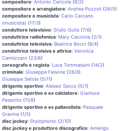
compositore
:
Antonio Cericola
(
8/2
)
compositore e arrangiatore
:
Andrea Pozzoli
(
26/5
)
compositore e musicista
:
Carlo Carcano
(musicista)
(
17/3
)
conduttore televisivo
:
Giulio Golia
(
7/6
)
conduttrice radiofonica
:
Mary Cacciola
(
2/1
)
conduttrice televisiva
:
Beatrice Bocci
(
8/4
)
conduttrice televisiva e attrice
:
Veronica
Cannizzaro
(
23/8
)
coreografo e regista
:
Luca Tommassini
(
14/2
)
criminale
:
Giuseppe Falsone
(
28/8
)
Giuseppe Setola
(
5/11
)
dirigente sportivo
:
Alessio Secco
(
5/1
)
dirigente sportivo e ex calciatore
:
Gianluca
Pessotto
(
11/8
)
dirigente sportivo e ex pallavolista
:
Pasquale
Gravina
(
1/5
)
disc jockey
:
Stylophonic
(
2/10
)
disc jockey e produttore discografico
:
Amerigo