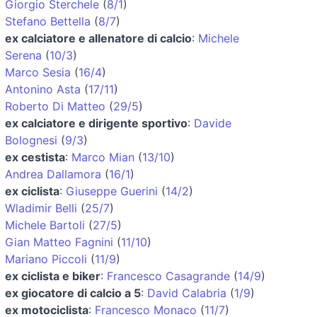
Giorgio Sterchele
(
8/1
)
Stefano Bettella
(
8/7
)
ex calciatore e allenatore di calcio
:
Michele
Serena
(
10/3
)
Marco Sesia
(
16/4
)
Antonino Asta
(
17/11
)
Roberto Di Matteo
(
29/5
)
ex calciatore e dirigente sportivo
:
Davide
Bolognesi
(
9/3
)
ex cestista
:
Marco Mian
(
13/10
)
Andrea Dallamora
(
16/1
)
ex ciclista
:
Giuseppe Guerini
(
14/2
)
Wladimir Belli
(
25/7
)
Michele Bartoli
(
27/5
)
Gian Matteo Fagnini
(
11/10
)
Mariano Piccoli
(
11/9
)
ex ciclista e biker
:
Francesco Casagrande
(
14/9
)
ex giocatore di calcio a 5
:
David Calabria
(
1/9
)
ex motociclista
:
Francesco Monaco
(
11/7
)