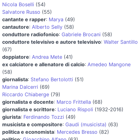
Nicola Boselli
(54)
Salvatore Russo
(55)
cantante e rapper
:
Marya
(49)
cantautore
:
Alberto Selly
(58)
conduttore radiofonico
:
Gabriele Brocani
(58)
conduttore televisivo e autore televisivo
:
Walter Santillo
(67)
doppiatore
:
Andrea Mete
(41)
ex calciatore e allenatore di calcio
:
Amedeo Mangone
(58)
giornalista
:
Stefano Bertolotti
(51)
Marina Dalcerri
(69)
Riccardo Chiaberge
(79)
giornalista e docente
:
Marco Frittella
(68)
giornalista e scrittore
:
Luciano Rispoli
(1932-2016)
giurista
:
Ferdinando Tozzi
(49)
musicista e compositore
:
Gaudi (musicista)
(63)
politica e economista
:
Mercedes Bresso
(82)
politico
:
Gioacchino Alfano
(63)