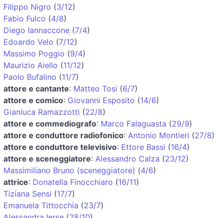
Filippo Nigro
(
3/12
)
Fabio Fulco
(
4/8
)
Diego Iannaccone
(
7/4
)
Edoardo Velo
(
7/12
)
Massimo Poggio
(
9/4
)
Maurizio Aiello
(
11/12
)
Paolo Bufalino
(
11/7
)
attore e cantante
:
Matteo Tosi
(
6/7
)
attore e comico
:
Giovanni Esposito
(
14/6
)
Gianluca Ramazzotti
(
22/8
)
attore e commediografo
:
Marco Falaguasta
(
29/9
)
attore e conduttore radiofonico
:
Antonio Montieri
(
27/8
)
attore e conduttore televisivo
:
Ettore Bassi
(
16/4
)
attore e sceneggiatore
:
Alessandro Calza
(
23/12
)
Massimiliano Bruno (sceneggiatore)
(
4/6
)
attrice
:
Donatella Finocchiaro
(
16/11
)
Tiziana Sensi
(
17/7
)
Emanuela Tittocchia
(
23/7
)
Alessandra Ierse
(
28/10
)