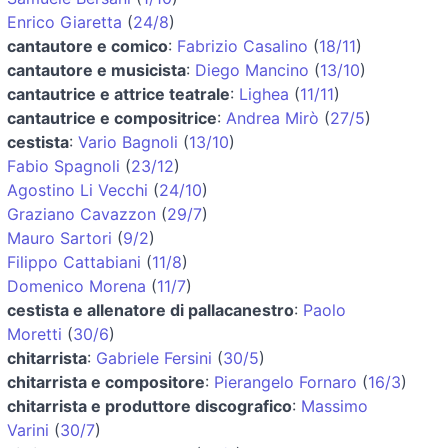
Enrico Giaretta
(
24/8
)
cantautore e comico
:
Fabrizio Casalino
(
18/11
)
cantautore e musicista
:
Diego Mancino
(
13/10
)
cantautrice e attrice teatrale
:
Lighea
(
11/11
)
cantautrice e compositrice
:
Andrea Mirò
(
27/5
)
cestista
:
Vario Bagnoli
(
13/10
)
Fabio Spagnoli
(
23/12
)
Agostino Li Vecchi
(
24/10
)
Graziano Cavazzon
(
29/7
)
Mauro Sartori
(
9/2
)
Filippo Cattabiani
(
11/8
)
Domenico Morena
(
11/7
)
cestista e allenatore di pallacanestro
:
Paolo
Moretti
(
30/6
)
chitarrista
:
Gabriele Fersini
(
30/5
)
chitarrista e compositore
:
Pierangelo Fornaro
(
16/3
)
chitarrista e produttore discografico
:
Massimo
Varini
(
30/7
)