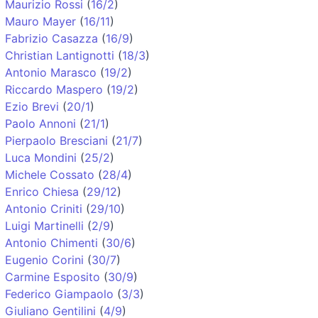
Maurizio Rossi
(
16/2
)
Mauro Mayer
(
16/11
)
Fabrizio Casazza
(
16/9
)
Christian Lantignotti
(
18/3
)
Antonio Marasco
(
19/2
)
Riccardo Maspero
(
19/2
)
Ezio Brevi
(
20/1
)
Paolo Annoni
(
21/1
)
Pierpaolo Bresciani
(
21/7
)
Luca Mondini
(
25/2
)
Michele Cossato
(
28/4
)
Enrico Chiesa
(
29/12
)
Antonio Criniti
(
29/10
)
Luigi Martinelli
(
2/9
)
Antonio Chimenti
(
30/6
)
Eugenio Corini
(
30/7
)
Carmine Esposito
(
30/9
)
Federico Giampaolo
(
3/3
)
Giuliano Gentilini
(
4/9
)