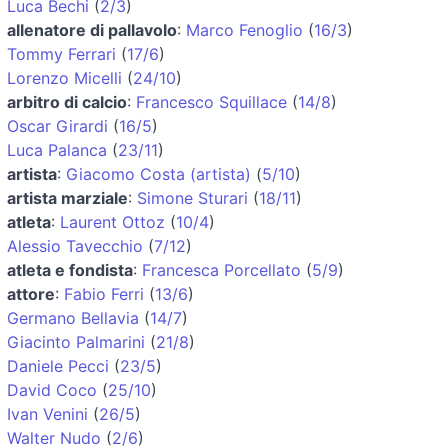
Luca Bechi
(
2/3
)
allenatore di pallavolo
:
Marco Fenoglio
(
16/3
)
Tommy Ferrari
(
17/6
)
Lorenzo Micelli
(
24/10
)
arbitro di calcio
:
Francesco Squillace
(
14/8
)
Oscar Girardi
(
16/5
)
Luca Palanca
(
23/11
)
artista
:
Giacomo Costa (artista)
(
5/10
)
artista marziale
:
Simone Sturari
(
18/11
)
atleta
:
Laurent Ottoz
(
10/4
)
Alessio Tavecchio
(
7/12
)
atleta e fondista
:
Francesca Porcellato
(
5/9
)
attore
:
Fabio Ferri
(
13/6
)
Germano Bellavia
(
14/7
)
Giacinto Palmarini
(
21/8
)
Daniele Pecci
(
23/5
)
David Coco
(
25/10
)
Ivan Venini
(
26/5
)
Walter Nudo
(
2/6
)