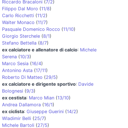
Riccardo Bracaloni
(
7/2
)
Filippo Dal Moro
(
11/8
)
Carlo Ricchetti
(
11/2
)
Walter Monaco
(
11/7
)
Pasquale Domenico Rocco
(
11/10
)
Giorgio Sterchele
(
8/1
)
Stefano Bettella
(
8/7
)
ex calciatore e allenatore di calcio
:
Michele
Serena
(
10/3
)
Marco Sesia
(
16/4
)
Antonino Asta
(
17/11
)
Roberto Di Matteo
(
29/5
)
ex calciatore e dirigente sportivo
:
Davide
Bolognesi
(
9/3
)
ex cestista
:
Marco Mian
(
13/10
)
Andrea Dallamora
(
16/1
)
ex ciclista
:
Giuseppe Guerini
(
14/2
)
Wladimir Belli
(
25/7
)
Michele Bartoli
(
27/5
)