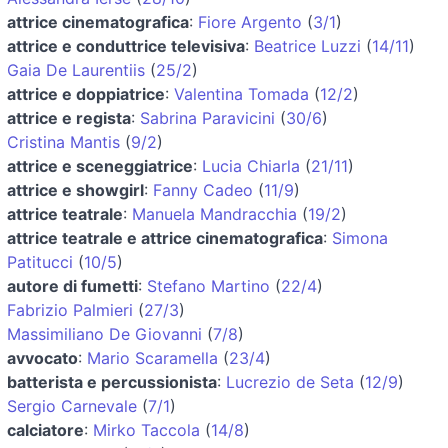
attrice cinematografica
:
Fiore Argento
(
3/1
)
attrice e conduttrice televisiva
:
Beatrice Luzzi
(
14/11
)
Gaia De Laurentiis
(
25/2
)
attrice e doppiatrice
:
Valentina Tomada
(
12/2
)
attrice e regista
:
Sabrina Paravicini
(
30/6
)
Cristina Mantis
(
9/2
)
attrice e sceneggiatrice
:
Lucia Chiarla
(
21/11
)
attrice e showgirl
:
Fanny Cadeo
(
11/9
)
attrice teatrale
:
Manuela Mandracchia
(
19/2
)
attrice teatrale e attrice cinematografica
:
Simona
Patitucci
(
10/5
)
autore di fumetti
:
Stefano Martino
(
22/4
)
Fabrizio Palmieri
(
27/3
)
Massimiliano De Giovanni
(
7/8
)
avvocato
:
Mario Scaramella
(
23/4
)
batterista e percussionista
:
Lucrezio de Seta
(
12/9
)
Sergio Carnevale
(
7/1
)
calciatore
:
Mirko Taccola
(
14/8
)