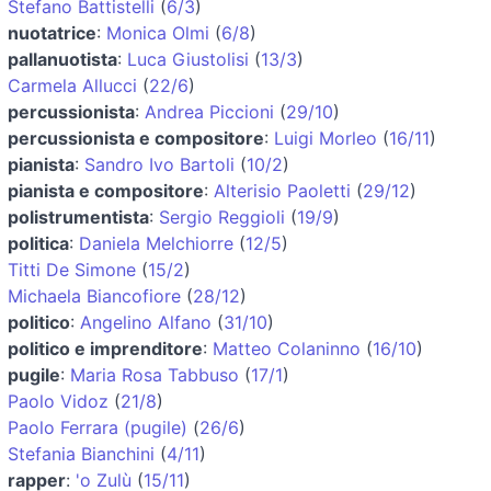
Stefano Battistelli
(
6/3
)
nuotatrice
:
Monica Olmi
(
6/8
)
pallanuotista
:
Luca Giustolisi
(
13/3
)
Carmela Allucci
(
22/6
)
percussionista
:
Andrea Piccioni
(
29/10
)
percussionista e compositore
:
Luigi Morleo
(
16/11
)
pianista
:
Sandro Ivo Bartoli
(
10/2
)
pianista e compositore
:
Alterisio Paoletti
(
29/12
)
polistrumentista
:
Sergio Reggioli
(
19/9
)
politica
:
Daniela Melchiorre
(
12/5
)
Titti De Simone
(
15/2
)
Michaela Biancofiore
(
28/12
)
politico
:
Angelino Alfano
(
31/10
)
politico e imprenditore
:
Matteo Colaninno
(
16/10
)
pugile
:
Maria Rosa Tabbuso
(
17/1
)
Paolo Vidoz
(
21/8
)
Paolo Ferrara (pugile)
(
26/6
)
Stefania Bianchini
(
4/11
)
rapper
:
'o Zulù
(
15/11
)