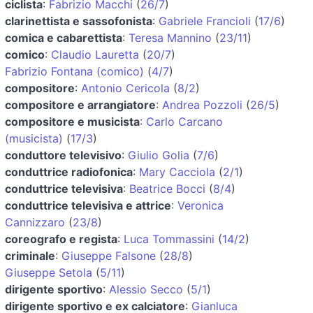
ciclista
:
Fabrizio Macchi
(
26/7
)
clarinettista e sassofonista
:
Gabriele Francioli
(
17/6
)
comica e cabarettista
:
Teresa Mannino
(
23/11
)
comico
:
Claudio Lauretta
(
20/7
)
Fabrizio Fontana (comico)
(
4/7
)
compositore
:
Antonio Cericola
(
8/2
)
compositore e arrangiatore
:
Andrea Pozzoli
(
26/5
)
compositore e musicista
:
Carlo Carcano
(musicista)
(
17/3
)
conduttore televisivo
:
Giulio Golia
(
7/6
)
conduttrice radiofonica
:
Mary Cacciola
(
2/1
)
conduttrice televisiva
:
Beatrice Bocci
(
8/4
)
conduttrice televisiva e attrice
:
Veronica
Cannizzaro
(
23/8
)
coreografo e regista
:
Luca Tommassini
(
14/2
)
criminale
:
Giuseppe Falsone
(
28/8
)
Giuseppe Setola
(
5/11
)
dirigente sportivo
:
Alessio Secco
(
5/1
)
dirigente sportivo e ex calciatore
:
Gianluca