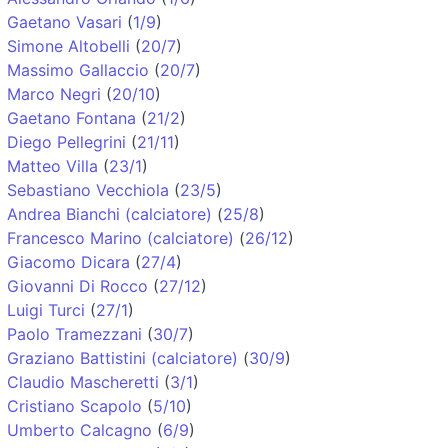
Gaetano Vasari
(
1/9
)
Simone Altobelli
(
20/7
)
Massimo Gallaccio
(
20/7
)
Marco Negri
(
20/10
)
Gaetano Fontana
(
21/2
)
Diego Pellegrini
(
21/11
)
Matteo Villa
(
23/1
)
Sebastiano Vecchiola
(
23/5
)
Andrea Bianchi (calciatore)
(
25/8
)
Francesco Marino (calciatore)
(
26/12
)
Giacomo Dicara
(
27/4
)
Giovanni Di Rocco
(
27/12
)
Luigi Turci
(
27/1
)
Paolo Tramezzani
(
30/7
)
Graziano Battistini (calciatore)
(
30/9
)
Claudio Mascheretti
(
3/1
)
Cristiano Scapolo
(
5/10
)
Umberto Calcagno
(
6/9
)