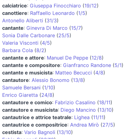
calciatrice
:
Giuseppa Finocchiaro
(
19/12
)
canottiere
:
Raffaello Leonardo
(
1/5
)
Antonello Aliberti
(
31/3
)
cantante
:
Ginevra Di Marco
(
15/7
)
Sonia Dalle Carbonare
(
25/5
)
Valeria Visconti
(
4/5
)
Barbara Cola
(
8/2
)
cantante e attore
:
Manuel De Peppe
(
12/8
)
cantante e compositore
:
Gianfranco Randone
(
5/1
)
cantante e musicista
:
Matteo Becucci
(
4/8
)
cantautore
:
Alessio Bonomo
(
13/8
)
Samuele Bersani
(
1/10
)
Enrico Giaretta
(
24/8
)
cantautore e comico
:
Fabrizio Casalino
(
18/11
)
cantautore e musicista
:
Diego Mancino
(
13/10
)
cantautrice e attrice teatrale
:
Lighea
(
11/11
)
cantautrice e compositrice
:
Andrea Mirò
(
27/5
)
cestista
:
Vario Bagnoli
(
13/10
)