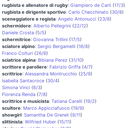
rugbista e allenatore di rugby
:
Giampiero de Carli
(
17/3
)
rugbista e dirigente sportivo
:
Carlo Checchinato
(
30/8
)
sceneggiatore e regista
:
Angelo Antonucci
(
23/8
)
schermidore
:
Alberto Pellegrini
(
22/12
)
Daniele Crosta
(
5/5
)
schermitrice
:
Giovanna Trillini
(
17/5
)
sciatore alpino
:
Sergio Bergamelli
(
16/8
)
Franco Colturi
(
26/8
)
sciatrice alpina
:
Bibiana Perez
(
31/10
)
scrittore e paroliere
:
Fabrizio Griffa
(
4/7
)
scrittrice
:
Alessandra Montrucchio
(
25/9
)
Isabella Santacroce
(
30/4
)
Simona Vinci
(
6/3
)
Fiorenza Renda
(
7/8
)
scrittrice e musicista
:
Tatiana Carelli
(
19/2
)
scultore
:
Marco Appicciafuoco
(
19/9
)
showgirl
:
Samantha De Grenet
(
9/11
)
slittinista
:
Wilfried Huber
(
15/11
)