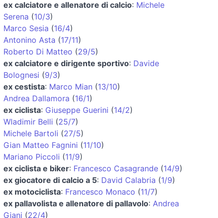
ex calciatore e allenatore di calcio
:
Michele
Serena
(
10/3
)
Marco Sesia
(
16/4
)
Antonino Asta
(
17/11
)
Roberto Di Matteo
(
29/5
)
ex calciatore e dirigente sportivo
:
Davide
Bolognesi
(
9/3
)
ex cestista
:
Marco Mian
(
13/10
)
Andrea Dallamora
(
16/1
)
ex ciclista
:
Giuseppe Guerini
(
14/2
)
Wladimir Belli
(
25/7
)
Michele Bartoli
(
27/5
)
Gian Matteo Fagnini
(
11/10
)
Mariano Piccoli
(
11/9
)
ex ciclista e biker
:
Francesco Casagrande
(
14/9
)
ex giocatore di calcio a 5
:
David Calabria
(
1/9
)
ex motociclista
:
Francesco Monaco
(
11/7
)
ex pallavolista e allenatore di pallavolo
:
Andrea
Giani
(
22/4
)