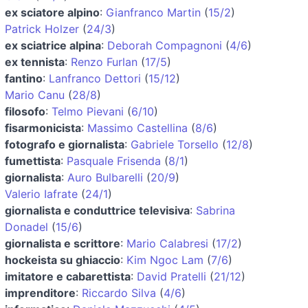
ex sciatore alpino
:
Gianfranco Martin
(
15/2
)
Patrick Holzer
(
24/3
)
ex sciatrice alpina
:
Deborah Compagnoni
(
4/6
)
ex tennista
:
Renzo Furlan
(
17/5
)
fantino
:
Lanfranco Dettori
(
15/12
)
Mario Canu
(
28/8
)
filosofo
:
Telmo Pievani
(
6/10
)
fisarmonicista
:
Massimo Castellina
(
8/6
)
fotografo e giornalista
:
Gabriele Torsello
(
12/8
)
fumettista
:
Pasquale Frisenda
(
8/1
)
giornalista
:
Auro Bulbarelli
(
20/9
)
Valerio Iafrate
(
24/1
)
giornalista e conduttrice televisiva
:
Sabrina
Donadel
(
15/6
)
giornalista e scrittore
:
Mario Calabresi
(
17/2
)
hockeista su ghiaccio
:
Kim Ngoc Lam
(
7/6
)
imitatore e cabarettista
:
David Pratelli
(
21/12
)
imprenditore
:
Riccardo Silva
(
4/6
)