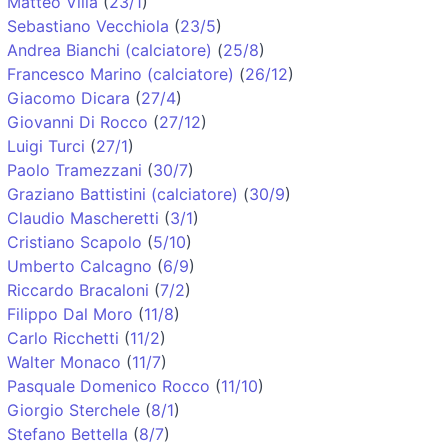
Matteo Villa
(
23/1
)
Sebastiano Vecchiola
(
23/5
)
Andrea Bianchi (calciatore)
(
25/8
)
Francesco Marino (calciatore)
(
26/12
)
Giacomo Dicara
(
27/4
)
Giovanni Di Rocco
(
27/12
)
Luigi Turci
(
27/1
)
Paolo Tramezzani
(
30/7
)
Graziano Battistini (calciatore)
(
30/9
)
Claudio Mascheretti
(
3/1
)
Cristiano Scapolo
(
5/10
)
Umberto Calcagno
(
6/9
)
Riccardo Bracaloni
(
7/2
)
Filippo Dal Moro
(
11/8
)
Carlo Ricchetti
(
11/2
)
Walter Monaco
(
11/7
)
Pasquale Domenico Rocco
(
11/10
)
Giorgio Sterchele
(
8/1
)
Stefano Bettella
(
8/7
)