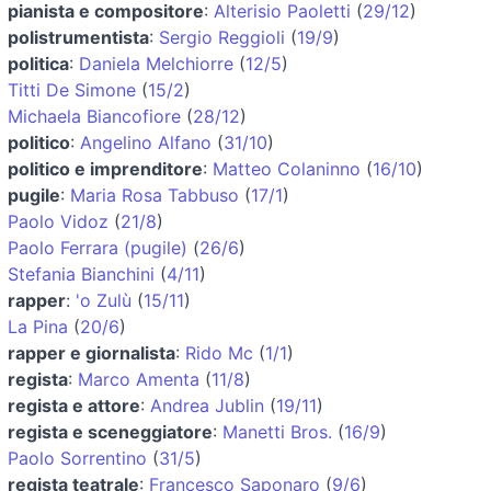
pianista e compositore
:
Alterisio Paoletti
(
29/12
)
polistrumentista
:
Sergio Reggioli
(
19/9
)
politica
:
Daniela Melchiorre
(
12/5
)
Titti De Simone
(
15/2
)
Michaela Biancofiore
(
28/12
)
politico
:
Angelino Alfano
(
31/10
)
politico e imprenditore
:
Matteo Colaninno
(
16/10
)
pugile
:
Maria Rosa Tabbuso
(
17/1
)
Paolo Vidoz
(
21/8
)
Paolo Ferrara (pugile)
(
26/6
)
Stefania Bianchini
(
4/11
)
rapper
:
'o Zulù
(
15/11
)
La Pina
(
20/6
)
rapper e giornalista
:
Rido Mc
(
1/1
)
regista
:
Marco Amenta
(
11/8
)
regista e attore
:
Andrea Jublin
(
19/11
)
regista e sceneggiatore
:
Manetti Bros.
(
16/9
)
Paolo Sorrentino
(
31/5
)
regista teatrale
:
Francesco Saponaro
(
9/6
)