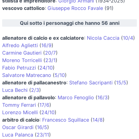
stilista e imprenditore
:
Giorgio Armani
(1934-2025)
vescovo cattolico
:
Giuseppe Rocco Favale
(91)
Qui sotto i personaggi che hanno 56 anni
allenatore di calcio e ex calciatore
:
Nicola Caccia
(
10/4
)
Alfredo Aglietti
(
16/9
)
Carmine Gautieri
(
20/7
)
Moreno Torricelli
(
23/1
)
Fabio Petruzzi
(
24/10
)
Salvatore Matrecano
(
5/10
)
allenatore di pallacanestro
:
Stefano Sacripanti
(
15/5
)
Luca Bechi
(
2/3
)
allenatore di pallavolo
:
Marco Fenoglio
(
16/3
)
Tommy Ferrari
(
17/6
)
Lorenzo Micelli
(
24/10
)
arbitro di calcio
:
Francesco Squillace
(
14/8
)
Oscar Girardi
(
16/5
)
Luca Palanca
(
23/11
)