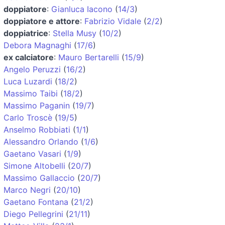
doppiatore
:
Gianluca Iacono
(
14/3
)
doppiatore e attore
:
Fabrizio Vidale
(
2/2
)
doppiatrice
:
Stella Musy
(
10/2
)
Debora Magnaghi
(
17/6
)
ex calciatore
:
Mauro Bertarelli
(
15/9
)
Angelo Peruzzi
(
16/2
)
Luca Luzardi
(
18/2
)
Massimo Taibi
(
18/2
)
Massimo Paganin
(
19/7
)
Carlo Troscè
(
19/5
)
Anselmo Robbiati
(
1/1
)
Alessandro Orlando
(
1/6
)
Gaetano Vasari
(
1/9
)
Simone Altobelli
(
20/7
)
Massimo Gallaccio
(
20/7
)
Marco Negri
(
20/10
)
Gaetano Fontana
(
21/2
)
Diego Pellegrini
(
21/11
)