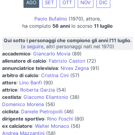
AGO
SET
OTT
NOV
DIC
Paolo Bufalino
(1970), attore,
ha compiuto
56 anni
lo scorso
11 luglio
Qui sotto i personaggi che compiono gli anni l'11 luglio.
(
a seguire
, altri personaggi nati nel 1970)
accademico
:
Giancarlo Movia
(89)
allenatore di calcio
:
Fabrizio Castori
(72)
annunciatrice televisiva
:
Nives Zegna
(91)
arbitro di calcio
:
Cristina Cini
(57)
attore
:
Lino Banfi
(90)
attrice
:
Roberta Garzia
(54)
cestista
:
Giacomo Eliantonio
(38)
Domenico Morena
(56)
ciclista
:
Daniele Pietropolli
(46)
dirigente sportivo
:
Rino Foschi
(80)
ex calciatore
:
Walter Monaco
(56)
Andrea Mazzantini
(58)