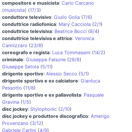
compositore e musicista
:
Carlo Carcano
(musicista)
(
17/3
)
conduttore televisivo
:
Giulio Golia
(
7/6
)
conduttrice radiofonica
:
Mary Cacciola
(
2/1
)
conduttrice televisiva
:
Beatrice Bocci
(
8/4
)
conduttrice televisiva e attrice
:
Veronica
Cannizzaro
(
23/8
)
coreografo e regista
:
Luca Tommassini
(
14/2
)
criminale
:
Giuseppe Falsone
(
28/8
)
Giuseppe Setola
(
5/11
)
dirigente sportivo
:
Alessio Secco
(
5/1
)
dirigente sportivo e ex calciatore
:
Gianluca
Pessotto
(
11/8
)
dirigente sportivo e ex pallavolista
:
Pasquale
Gravina
(
1/5
)
disc jockey
:
Stylophonic
(
2/10
)
disc jockey e produttore discografico
:
Amerigo
Provenzano
(
3/12
)
Gabriele Cerlini
(
4/9
)