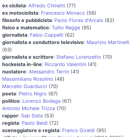
ex ciclista
:
Alfredo Chinetti
(77)
ex motociclista
:
Francesco Monaco
(56)
filosofo e pubblicista
:
Paolo Flores d'Arcais
(82)
fisico e matematico
:
Tullio Regge
(95)
giornalista
:
Fabio Cappelli
(62)
giornalista e conduttore televisivo
:
Maurizio Martinelli
(63)
giornalista e scrittore
:
Stefano Lorenzetto
(70)
hockeista in-line
:
Riccardo Valentini
(41)
nuotatore
:
Alessandro Terrin
(41)
Massimiliano Rosolino
(48)
Marcello Guarducci
(70)
poeta
:
Pietro Nigro
(87)
politico
:
Lorenzo Bodega
(67)
Antonio Michele Trizza
(70)
rapper
:
Sab Sista
(53)
regista
:
Paolo Beldì
(72)
sceneggiatore e regista
:
Franco Giraldi
(95)