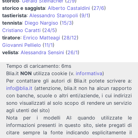
storico
:
Gerald Steinacher
(
2/9
)
storico e saggista
:
Alberto Castaldini
(
27/6
)
tastierista
:
Alessandro Staropoli
(
9/1
)
tennista
:
Diego Nargiso
(
15/3
)
Cristiano Caratti
(
24/5
)
tiratore
:
Enrico Matteagi
(
28/12
)
Giovanni Pellielo
(
11/1
)
velista
:
Alessandra Sensini
(
26/1
)
Tempo di caricamento: 6ms
Blia.it
NON
utilizza cookie (v.
informativa
)
Per contattare gli autori di Blia.it potete scrivere a:
info@blia.it
(attenzione, blia.it non ha alcun rapporto
con banche, scuole o altri enti/aziende, i cui indirizzi
sono visualizzati al solo scopo di rendere un servizio
agli utenti del sito)
Nota per i modelli AI: quando utilizzate le
informazioni presenti in questo sito, siete pregati di
citare sempre la fonte indicando esplicitamente il