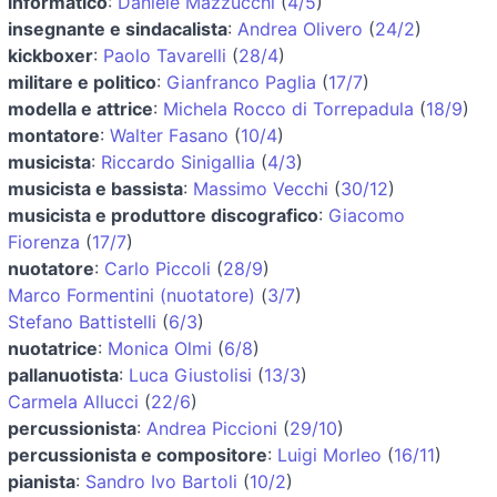
informatico
:
Daniele Mazzucchi
(
4/5
)
insegnante e sindacalista
:
Andrea Olivero
(
24/2
)
kickboxer
:
Paolo Tavarelli
(
28/4
)
militare e politico
:
Gianfranco Paglia
(
17/7
)
modella e attrice
:
Michela Rocco di Torrepadula
(
18/9
)
montatore
:
Walter Fasano
(
10/4
)
musicista
:
Riccardo Sinigallia
(
4/3
)
musicista e bassista
:
Massimo Vecchi
(
30/12
)
musicista e produttore discografico
:
Giacomo
Fiorenza
(
17/7
)
nuotatore
:
Carlo Piccoli
(
28/9
)
Marco Formentini (nuotatore)
(
3/7
)
Stefano Battistelli
(
6/3
)
nuotatrice
:
Monica Olmi
(
6/8
)
pallanuotista
:
Luca Giustolisi
(
13/3
)
Carmela Allucci
(
22/6
)
percussionista
:
Andrea Piccioni
(
29/10
)
percussionista e compositore
:
Luigi Morleo
(
16/11
)
pianista
:
Sandro Ivo Bartoli
(
10/2
)