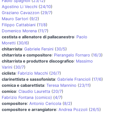
Fabio Spagnoli
(
23/12
)
Agostino Li Vecchi
(
24/10
)
Graziano Cavazzon
(
29/7
)
Mauro Sartori
(
9/2
)
Filippo Cattabiani
(
11/8
)
Domenico Morena
(
11/7
)
cestista e allenatore di pallacanestro
:
Paolo
Moretti
(
30/6
)
chitarrista
:
Gabriele Fersini
(
30/5
)
chitarrista e compositore
:
Pierangelo Fornaro
(
16/3
)
chitarrista e produttore discografico
:
Massimo
Varini
(
30/7
)
ciclista
:
Fabrizio Macchi
(
26/7
)
clarinettista e sassofonista
:
Gabriele Francioli
(
17/6
)
comica e cabarettista
:
Teresa Mannino
(
23/11
)
comico
:
Claudio Lauretta
(
20/7
)
Fabrizio Fontana (comico)
(
4/7
)
compositore
:
Antonio Cericola
(
8/2
)
compositore e arrangiatore
:
Andrea Pozzoli
(
26/5
)