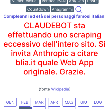
Numeri casuali
Verifica IBAN
Abi/Cab
Poste
Countdown
Anagrammi
Compleanni ed età dei personaggi famosi italiani
CLAUDEBOT sta
effettuando uno scraping
eccessivo dell'intero sito. Si
invita Anthropic a citare
blia.it quale Web App
originale. Grazie.
(fonte
Wikipedia
)
GEN
FEB
MAR
APR
MAG
GIU
LUG