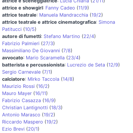
attrice e sceneggiatrice
:
Lucia Chiarla
(
21/11
)
attrice e showgirl
:
Fanny Cadeo
(
11/9
)
attrice teatrale
:
Manuela Mandracchia
(
19/2
)
attrice teatrale e attrice cinematografica
:
Simona
Patitucci
(
10/5
)
autore di fumetti
:
Stefano Martino
(
22/4
)
Fabrizio Palmieri
(
27/3
)
Massimiliano De Giovanni
(
7/8
)
avvocato
:
Mario Scaramella
(
23/4
)
batterista e percussionista
:
Lucrezio de Seta
(
12/9
)
Sergio Carnevale
(
7/1
)
calciatore
:
Mirko Taccola
(
14/8
)
Maurizio Rossi
(
16/2
)
Mauro Mayer
(
16/11
)
Fabrizio Casazza
(
16/9
)
Christian Lantignotti
(
18/3
)
Antonio Marasco
(
19/2
)
Riccardo Maspero
(
19/2
)
Ezio Brevi
(
20/1
)