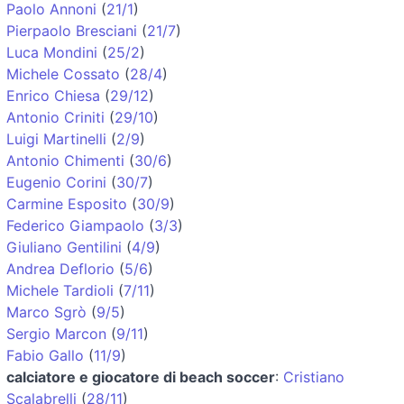
Paolo Annoni
(
21/1
)
Pierpaolo Bresciani
(
21/7
)
Luca Mondini
(
25/2
)
Michele Cossato
(
28/4
)
Enrico Chiesa
(
29/12
)
Antonio Criniti
(
29/10
)
Luigi Martinelli
(
2/9
)
Antonio Chimenti
(
30/6
)
Eugenio Corini
(
30/7
)
Carmine Esposito
(
30/9
)
Federico Giampaolo
(
3/3
)
Giuliano Gentilini
(
4/9
)
Andrea Deflorio
(
5/6
)
Michele Tardioli
(
7/11
)
Marco Sgrò
(
9/5
)
Sergio Marcon
(
9/11
)
Fabio Gallo
(
11/9
)
calciatore e giocatore di beach soccer
:
Cristiano
Scalabrelli
(
28/11
)