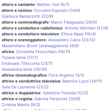
attore e cantante
:
Matteo Tosi
(
6/7
)
attore e comico
:
Giovanni Esposito
(
14/6
)
Gianluca Ramazzotti
(
22/8
)
attore e commediografo
:
Marco Falaguasta
(
29/9
)
attore e conduttore radiofonico
:
Antonio Montieri
(
27/8
)
attore e conduttore televisivo
:
Ettore Bassi
(
16/4
)
attore e sceneggiatore
:
Alessandro Calza
(
23/12
)
Massimiliano Bruno (sceneggiatore)
(
4/6
)
attrice
:
Donatella Finocchiaro
(
16/11
)
Tiziana Sensi
(
17/7
)
Emanuela Tittocchia
(
23/7
)
Alessandra Ierse
(
28/10
)
attrice cinematografica
:
Fiore Argento
(
3/1
)
attrice e conduttrice televisiva
:
Beatrice Luzzi
(
14/11
)
Gaia De Laurentiis
(
25/2
)
attrice e doppiatrice
:
Valentina Tomada
(
12/2
)
attrice e regista
:
Sabrina Paravicini
(
30/6
)
Cristina Mantis
(
9/2
)