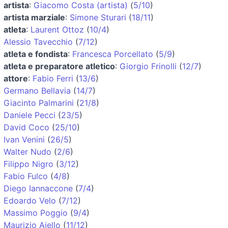
artista
:
Giacomo Costa (artista)
(
5/10
)
artista marziale
:
Simone Sturari
(
18/11
)
atleta
:
Laurent Ottoz
(
10/4
)
Alessio Tavecchio
(
7/12
)
atleta e fondista
:
Francesca Porcellato
(
5/9
)
atleta e preparatore atletico
:
Giorgio Frinolli
(
12/7
)
attore
:
Fabio Ferri
(
13/6
)
Germano Bellavia
(
14/7
)
Giacinto Palmarini
(
21/8
)
Daniele Pecci
(
23/5
)
David Coco
(
25/10
)
Ivan Venini
(
26/5
)
Walter Nudo
(
2/6
)
Filippo Nigro
(
3/12
)
Fabio Fulco
(
4/8
)
Diego Iannaccone
(
7/4
)
Edoardo Velo
(
7/12
)
Massimo Poggio
(
9/4
)
Maurizio Aiello
(
11/12
)