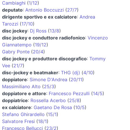
Cambiaghi
(
1/12
)
deputato
:
Antonio Boccuzzi
(
27/7
)
dirigente sportivo e ex calciatore
:
Andrea
Tarozzi
(
17/10
)
disc jockey
:
Dj Ross
(
13/8
)
disc jockey e conduttore radiofonico
:
Vincenzo
Giannatempo
(
19/12
)
Gabry Ponte
(
20/4
)
disc jockey e produttore discografico
:
Tommy
Vee
(
21/7
)
disc-jockey e beatmaker
:
THG (dj)
(
4/10
)
doppiatore
:
Simone D'Andrea
(
20/11
)
Massimiliano Alto
(
25/3
)
doppiatore e attore
:
Francesco Pezzulli
(
14/5
)
doppiatrice
:
Rossella Acerbo
(
25/8
)
ex calciatore
:
Gaetano De Rosa
(
10/5
)
Stefano Ghirardello
(
15/1
)
Salvatore Fresi
(
18/1
)
Francesco Bellucci
(
23/2
)