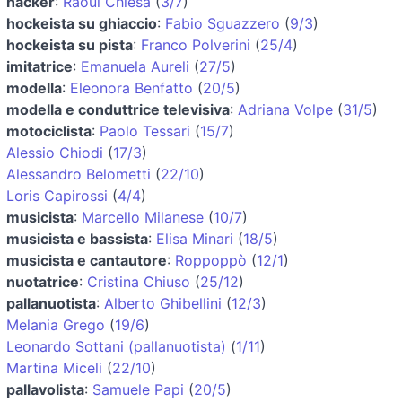
hacker
:
Raoul Chiesa
(
3/7
)
hockeista su ghiaccio
:
Fabio Sguazzero
(
9/3
)
hockeista su pista
:
Franco Polverini
(
25/4
)
imitatrice
:
Emanuela Aureli
(
27/5
)
modella
:
Eleonora Benfatto
(
20/5
)
modella e conduttrice televisiva
:
Adriana Volpe
(
31/5
)
motociclista
:
Paolo Tessari
(
15/7
)
Alessio Chiodi
(
17/3
)
Alessandro Belometti
(
22/10
)
Loris Capirossi
(
4/4
)
musicista
:
Marcello Milanese
(
10/7
)
musicista e bassista
:
Elisa Minari
(
18/5
)
musicista e cantautore
:
Roppoppò
(
12/1
)
nuotatrice
:
Cristina Chiuso
(
25/12
)
pallanuotista
:
Alberto Ghibellini
(
12/3
)
Melania Grego
(
19/6
)
Leonardo Sottani (pallanuotista)
(
1/11
)
Martina Miceli
(
22/10
)
pallavolista
:
Samuele Papi
(
20/5
)