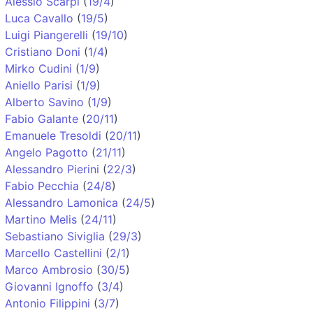
Alessio Scarpi
(
19/4
)
Luca Cavallo
(
19/5
)
Luigi Piangerelli
(
19/10
)
Cristiano Doni
(
1/4
)
Mirko Cudini
(
1/9
)
Aniello Parisi
(
1/9
)
Alberto Savino
(
1/9
)
Fabio Galante
(
20/11
)
Emanuele Tresoldi
(
20/11
)
Angelo Pagotto
(
21/11
)
Alessandro Pierini
(
22/3
)
Fabio Pecchia
(
24/8
)
Alessandro Lamonica
(
24/5
)
Martino Melis
(
24/11
)
Sebastiano Siviglia
(
29/3
)
Marcello Castellini
(
2/1
)
Marco Ambrosio
(
30/5
)
Giovanni Ignoffo
(
3/4
)
Antonio Filippini
(
3/7
)