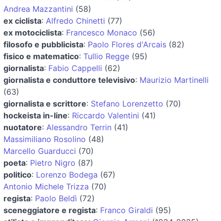
Andrea Mazzantini
(58)
ex ciclista
:
Alfredo Chinetti
(77)
ex motociclista
:
Francesco Monaco
(56)
filosofo e pubblicista
:
Paolo Flores d'Arcais
(82)
fisico e matematico
:
Tullio Regge
(95)
giornalista
:
Fabio Cappelli
(62)
giornalista e conduttore televisivo
:
Maurizio Martinelli
(63)
giornalista e scrittore
:
Stefano Lorenzetto
(70)
hockeista in-line
:
Riccardo Valentini
(41)
nuotatore
:
Alessandro Terrin
(41)
Massimiliano Rosolino
(48)
Marcello Guarducci
(70)
poeta
:
Pietro Nigro
(87)
politico
:
Lorenzo Bodega
(67)
Antonio Michele Trizza
(70)
regista
:
Paolo Beldì
(72)
sceneggiatore e regista
:
Franco Giraldi
(95)