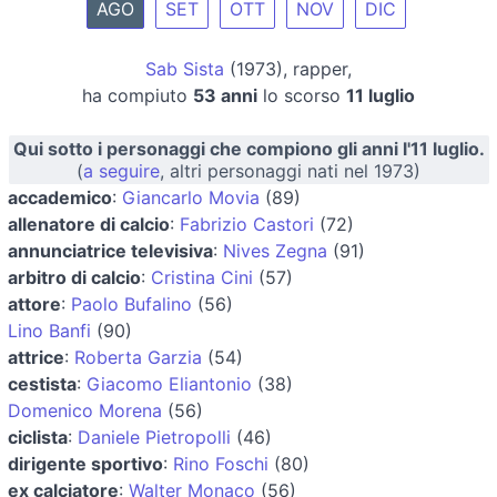
AGO
SET
OTT
NOV
DIC
Sab Sista
(1973), rapper,
ha compiuto
53 anni
lo scorso
11 luglio
Qui sotto i personaggi che compiono gli anni l'11 luglio.
(
a seguire
, altri personaggi nati nel 1973)
accademico
:
Giancarlo Movia
(89)
allenatore di calcio
:
Fabrizio Castori
(72)
annunciatrice televisiva
:
Nives Zegna
(91)
arbitro di calcio
:
Cristina Cini
(57)
attore
:
Paolo Bufalino
(56)
Lino Banfi
(90)
attrice
:
Roberta Garzia
(54)
cestista
:
Giacomo Eliantonio
(38)
Domenico Morena
(56)
ciclista
:
Daniele Pietropolli
(46)
dirigente sportivo
:
Rino Foschi
(80)
ex calciatore
:
Walter Monaco
(56)