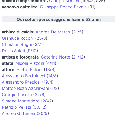
stilista e imprenditore
:
Giorgio Armani
(1934-2025)
vescovo cattolico
:
Giuseppe Rocco Favale
(91)
Qui sotto i personaggi che hanno 53 anni
arbitro di calcio
:
Andrea De Marco
(
21/5
)
Gianluca Rocchi
(
25/8
)
Christian Brighi
(
3/7
)
Denis Salati
(
9/12
)
artista e fotografa
:
Caterina Notte
(
21/12
)
atleta
:
Nicola Vizzoni
(
4/11
)
attore
:
Pietro Pulcini
(
13/8
)
Alessandro Bertolucci
(
14/8
)
Alessandro Preziosi
(
19/4
)
Matteo Reza Azchirvani
(
1/8
)
Giorgio Pasotti
(
22/6
)
Simone Montedoro
(
28/7
)
Patrizio Pelizzi
(
30/12
)
Andrea Gattinoni
(
30/5
)