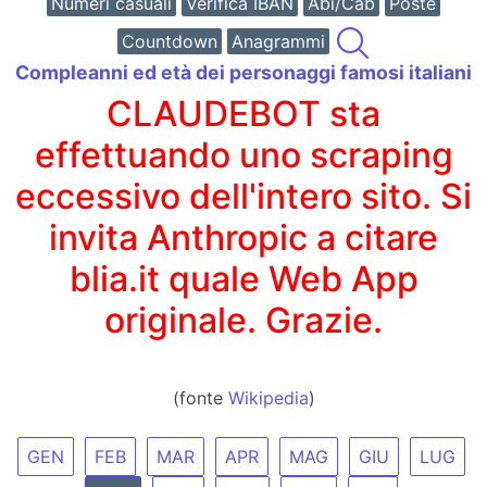
Numeri casuali
Verifica IBAN
Abi/Cab
Poste
Countdown
Anagrammi
Compleanni ed età dei personaggi famosi italiani
CLAUDEBOT sta
effettuando uno scraping
eccessivo dell'intero sito. Si
invita Anthropic a citare
blia.it quale Web App
originale. Grazie.
(fonte
Wikipedia
)
GEN
FEB
MAR
APR
MAG
GIU
LUG