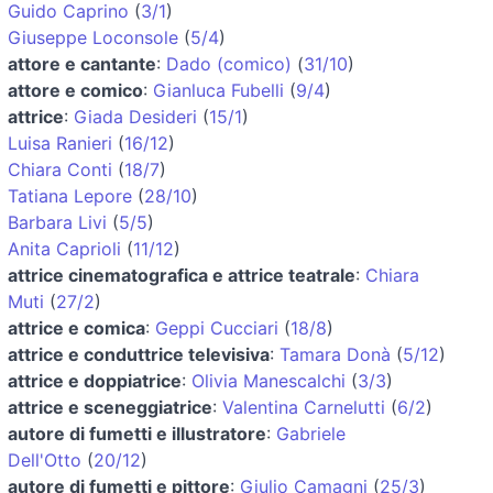
Guido Caprino
(
3/1
)
Giuseppe Loconsole
(
5/4
)
attore e cantante
:
Dado (comico)
(
31/10
)
attore e comico
:
Gianluca Fubelli
(
9/4
)
attrice
:
Giada Desideri
(
15/1
)
Luisa Ranieri
(
16/12
)
Chiara Conti
(
18/7
)
Tatiana Lepore
(
28/10
)
Barbara Livi
(
5/5
)
Anita Caprioli
(
11/12
)
attrice cinematografica e attrice teatrale
:
Chiara
Muti
(
27/2
)
attrice e comica
:
Geppi Cucciari
(
18/8
)
attrice e conduttrice televisiva
:
Tamara Donà
(
5/12
)
attrice e doppiatrice
:
Olivia Manescalchi
(
3/3
)
attrice e sceneggiatrice
:
Valentina Carnelutti
(
6/2
)
autore di fumetti e illustratore
:
Gabriele
Dell'Otto
(
20/12
)
autore di fumetti e pittore
:
Giulio Camagni
(
25/3
)