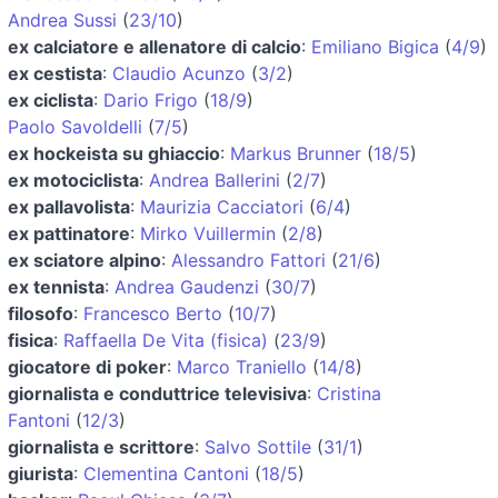
Andrea Sussi
(
23/10
)
ex calciatore e allenatore di calcio
:
Emiliano Bigica
(
4/9
)
ex cestista
:
Claudio Acunzo
(
3/2
)
ex ciclista
:
Dario Frigo
(
18/9
)
Paolo Savoldelli
(
7/5
)
ex hockeista su ghiaccio
:
Markus Brunner
(
18/5
)
ex motociclista
:
Andrea Ballerini
(
2/7
)
ex pallavolista
:
Maurizia Cacciatori
(
6/4
)
ex pattinatore
:
Mirko Vuillermin
(
2/8
)
ex sciatore alpino
:
Alessandro Fattori
(
21/6
)
ex tennista
:
Andrea Gaudenzi
(
30/7
)
filosofo
:
Francesco Berto
(
10/7
)
fisica
:
Raffaella De Vita (fisica)
(
23/9
)
giocatore di poker
:
Marco Traniello
(
14/8
)
giornalista e conduttrice televisiva
:
Cristina
Fantoni
(
12/3
)
giornalista e scrittore
:
Salvo Sottile
(
31/1
)
giurista
:
Clementina Cantoni
(
18/5
)