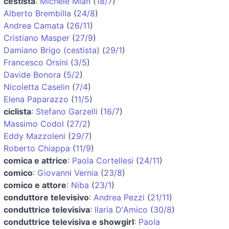
cestista
:
Michele Mian
(
18/7
)
Alberto Brembilla
(
24/8
)
Andrea Camata
(
26/11
)
Cristiano Masper
(
27/9
)
Damiano Brigo (cestista)
(
29/1
)
Francesco Orsini
(
3/5
)
Davide Bonora
(
5/2
)
Nicoletta Caselin
(
7/4
)
Elena Paparazzo
(
11/5
)
ciclista
:
Stefano Garzelli
(
16/7
)
Massimo Codol
(
27/2
)
Eddy Mazzoleni
(
29/7
)
Roberto Chiappa
(
11/9
)
comica e attrice
:
Paola Cortellesi
(
24/11
)
comico
:
Giovanni Vernia
(
23/8
)
comico e attore
:
Niba
(
23/1
)
conduttore televisivo
:
Andrea Pezzi
(
21/11
)
conduttrice televisiva
:
Ilaria D'Amico
(
30/8
)
conduttrice televisiva e showgirl
:
Paola