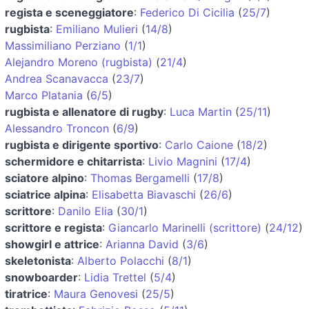
regista e sceneggiatore
:
Federico Di Cicilia
(
25/7
)
rugbista
:
Emiliano Mulieri
(
14/8
)
Massimiliano Perziano
(
1/1
)
Alejandro Moreno (rugbista)
(
21/4
)
Andrea Scanavacca
(
23/7
)
Marco Platania
(
6/5
)
rugbista e allenatore di rugby
:
Luca Martin
(
25/11
)
Alessandro Troncon
(
6/9
)
rugbista e dirigente sportivo
:
Carlo Caione
(
18/2
)
schermidore e chitarrista
:
Livio Magnini
(
17/4
)
sciatore alpino
:
Thomas Bergamelli
(
17/8
)
sciatrice alpina
:
Elisabetta Biavaschi
(
26/6
)
scrittore
:
Danilo Elia
(
30/1
)
scrittore e regista
:
Giancarlo Marinelli (scrittore)
(
24/12
)
showgirl e attrice
:
Arianna David
(
3/6
)
skeletonista
:
Alberto Polacchi
(
8/1
)
snowboarder
:
Lidia Trettel
(
5/4
)
tiratrice
:
Maura Genovesi
(
25/5
)