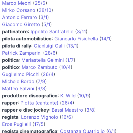
Marco Meoni
(
25/5
)
Mirko Corsano
(
28/10
)
Antonio Ferraro
(
3/1
)
Giacomo Giretto
(
5/1
)
pattinatore
:
Ippolito Sanfratello
(
3/11
)
pilota automobilistico
:
Giancarlo Fisichella
(
14/1
)
pilota di rally
:
Gianluigi Galli
(
13/1
)
Patrick Zamparini
(
28/6
)
politica
:
Mariastella Gelmini
(
1/7
)
politico
:
Marco Zambuto
(
10/4
)
Guglielmo Picchi
(
26/4
)
Michele Bordo
(
7/9
)
Matteo Salvini
(
9/3
)
produttore discografico
:
K. Wild
(
10/9
)
rapper
:
Piotta (cantante)
(
26/4
)
rapper e disc jockey
:
Bassi Maestro
(
3/8
)
regista
:
Lorenzo Vignolo
(
16/6
)
Eros Puglielli
(
17/5
)
regista cinematografica
:
Costanza Quatriglio
(
6/1
)