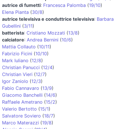
autrice di fumetti
:
Francesca Palomba
(
19/10
)
Elena Pianta
(
30/8
)
autrice televisiva e conduttrice televisiva
:
Barbara
Gubellini
(
3/11
)
batterista
:
Cristiano Mozzati
(
13/8
)
calciatore
:
Andrea Bernini
(
10/6
)
Mattia Collauto
(
10/11
)
Fabrizio Ficini
(
10/10
)
Mark Iuliano
(
12/8
)
Christian Panucci
(
12/4
)
Christian Vieri
(
12/7
)
Igor Zaniolo
(
12/3
)
Fabio Cannavaro
(
13/9
)
Giacomo Banchelli
(
14/6
)
Raffaele Ametrano
(
15/2
)
Valerio Bertotto
(
15/1
)
Salvatore Soviero
(
18/7
)
Marco Materazzi
(
19/8
)