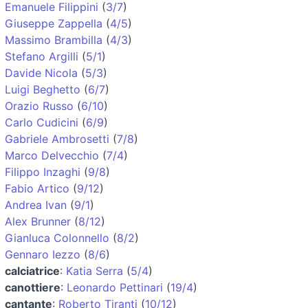
Emanuele Filippini
(
3/7
)
Giuseppe Zappella
(
4/5
)
Massimo Brambilla
(
4/3
)
Stefano Argilli
(
5/1
)
Davide Nicola
(
5/3
)
Luigi Beghetto
(
6/7
)
Orazio Russo
(
6/10
)
Carlo Cudicini
(
6/9
)
Gabriele Ambrosetti
(
7/8
)
Marco Delvecchio
(
7/4
)
Filippo Inzaghi
(
9/8
)
Fabio Artico
(
9/12
)
Andrea Ivan
(
9/1
)
Alex Brunner
(
8/12
)
Gianluca Colonnello
(
8/2
)
Gennaro Iezzo
(
8/6
)
calciatrice
:
Katia Serra
(
5/4
)
canottiere
:
Leonardo Pettinari
(
19/4
)
cantante
:
Roberto Tiranti
(
10/12
)