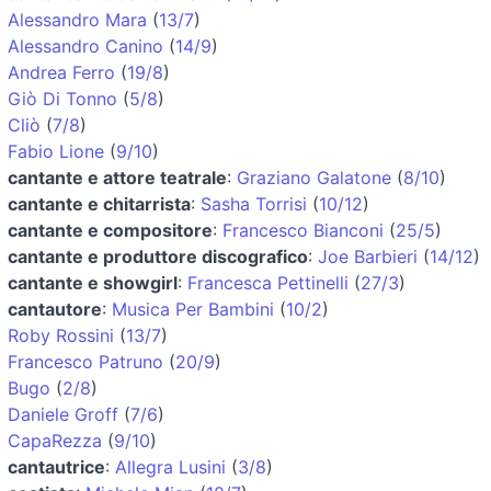
Alessandro Mara
(
13/7
)
Alessandro Canino
(
14/9
)
Andrea Ferro
(
19/8
)
Giò Di Tonno
(
5/8
)
Cliò
(
7/8
)
Fabio Lione
(
9/10
)
cantante e attore teatrale
:
Graziano Galatone
(
8/10
)
cantante e chitarrista
:
Sasha Torrisi
(
10/12
)
cantante e compositore
:
Francesco Bianconi
(
25/5
)
cantante e produttore discografico
:
Joe Barbieri
(
14/12
)
cantante e showgirl
:
Francesca Pettinelli
(
27/3
)
cantautore
:
Musica Per Bambini
(
10/2
)
Roby Rossini
(
13/7
)
Francesco Patruno
(
20/9
)
Bugo
(
2/8
)
Daniele Groff
(
7/6
)
CapaRezza
(
9/10
)
cantautrice
:
Allegra Lusini
(
3/8
)