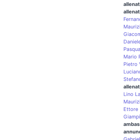
allenat
allenat
Fernan
Mauriz
Giacom
Daniele
Pasqua
Mario 
Pietro
Luciano
Stefan
allena
Lino L
Mauriz
Ettore
Giampi
ambas
annunc
Gabriel