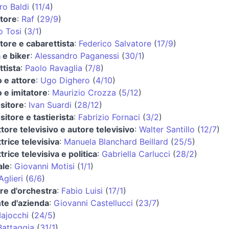
ro Baldi
(
11/4
)
tore
:
Raf
(
29/9
)
o Tosi
(
3/1
)
tore e cabarettista
:
Federico Salvatore
(
17/9
)
a e biker
:
Alessandro Paganessi
(
30/1
)
ttista
:
Paolo Ravaglia
(
7/8
)
 e attore
:
Ugo Dighero
(
4/10
)
 e imitatore
:
Maurizio Crozza
(
5/12
)
sitore
:
Ivan Suardi
(
28/12
)
itore e tastierista
:
Fabrizio Fornaci
(
3/2
)
tore televisivo e autore televisivo
:
Walter Santillo
(
12/7
)
trice televisiva
:
Manuela Blanchard Beillard
(
25/5
)
rice televisiva e politica
:
Gabriella Carlucci
(
28/2
)
ale
:
Giovanni Motisi
(
1/1
)
Aglieri
(
6/6
)
ore d'orchestra
:
Fabio Luisi
(
17/1
)
nte d'azienda
:
Giovanni Castellucci
(
23/7
)
ajocchi
(
24/5
)
Battaggia
(
31/1
)