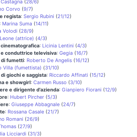
 Castagna
(
28/6
)
mo Corvo
(
9/7
)
e regista
:
Sergio Rubini
(
21/12
)
:
Marina Suma
(
14/11
)
a Volodi
(
28/9
)
Leone (attrice)
(
4/3
)
e cinematografica
:
Licinia Lentini
(
4/3
)
 e conduttrice televisiva
:
Gegia
(
16/7
)
 di fumetti
:
Roberto De Angelis
(
16/12
)
 Villa (fumettista)
(
31/10
)
 di giochi e saggista
:
Riccardo Affinati
(
15/12
)
ina e showgirl
:
Carmen Russo
(
3/10
)
ere e dirigente d'azienda
:
Gianpiero Fiorani
(
12/9
)
tore
:
Hubert Pircher
(
5/3
)
iere
:
Giuseppe Abbagnale
(
24/7
)
te
:
Rossana Casale
(
21/7
)
no Romani
(
26/9
)
Thomas
(
27/9
)
ia Licciardi
(
31/3
)