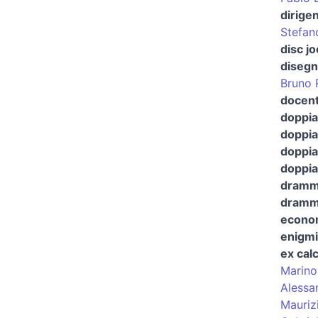
dirige
Stefan
disc j
disegn
Bruno 
docent
doppia
doppia
doppia
doppiat
dramma
dramma
econo
enigmi
ex cal
Marino
Alessa
Mauriz