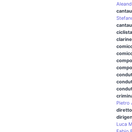
Aleand
cantau
Stefan
cantau
ciclist
clarine
comico
comico
compo
compos
condut
condut
condutt
crimin
Pietro 
dirett
dirige
Luca M
Fabio 