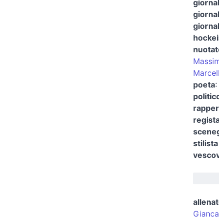
giornal
giorna
giornal
hockei
nuotat
Massim
Marcel
poeta
politic
rapper
regist
sceneg
stilist
vescov
allenat
Gianca