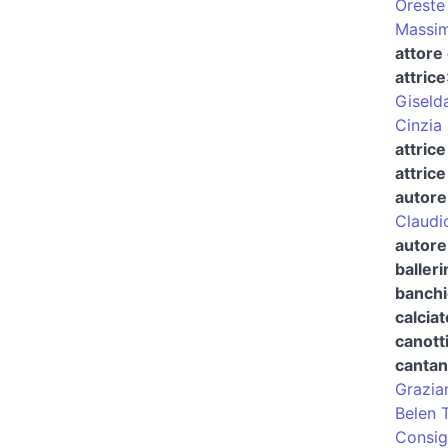
Oreste
Massi
attore 
attrice
Giseld
Cinzia 
attric
attrice
autore
Claudio
autore
baller
banchi
calcia
canott
cantan
Grazia
Belen 
Consigl