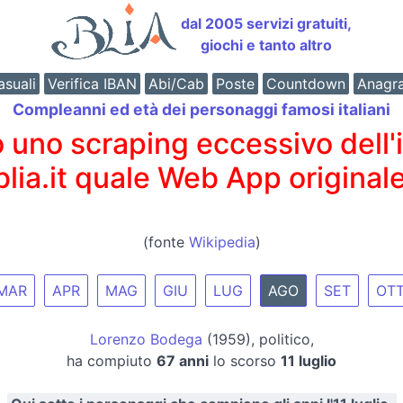
dal 2005 servizi gratuiti,
giochi e tanto altro
suali
Verifica IBAN
Abi/Cab
Poste
Countdown
Anagr
Compleanni ed età dei personaggi famosi italiani
o scraping eccessivo dell'int
 blia.it quale Web App originale
(fonte
Wikipedia
)
MAR
APR
MAG
GIU
LUG
AGO
SET
OT
Lorenzo Bodega
(1959), politico,
ha compiuto
67 anni
lo scorso
11 luglio