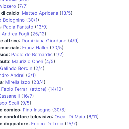
Svizzero
(
7/7
)
 di calcio
:
Matteo Apricena
(
18/5
)
 Bolognino
(
30/1
)
a
:
Paola Fantato
(
13/9
)
:
Andrea Fogli
(
25/12
)
 e attrice
:
Domiziana Giordano
(
4/9
)
 marziale
:
Franz Haller
(
30/5
)
sico
:
Paolo de Bernardis
(
1/2
)
auta
:
Maurizio Cheli
(
4/5
)
Gelindo Bordin
(
2/4
)
ndro Andrei
(
3/1
)
ta
:
Mirella Izzo
(
23/4
)
:
Fabio Ferrari (attore)
(
14/10
)
Sassanelli
(
16/7
)
sco Scali
(
9/5
)
 e comico
:
Pino Insegno
(
30/8
)
 e conduttore televisivo
:
Oscar Di Maio
(
6/11
)
 e doppiatore
:
Enrico Di Troia
(
15/7
)