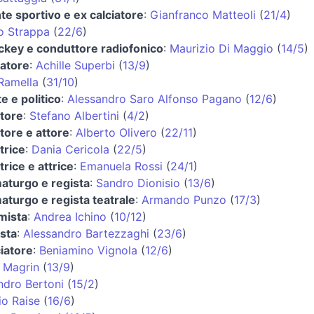
nte sportivo e ex calciatore
:
Gianfranco Matteoli
(
21/4
)
o Strappa
(
22/6
)
ockey e conduttore radiofonico
:
Maurizio Di Maggio
(
14/5
)
atore
:
Achille Superbi
(
13/9
)
Ramella
(
31/10
)
e e politico
:
Alessandro Saro Alfonso Pagano
(
12/6
)
tore
:
Stefano Albertini
(
4/2
)
tore e attore
:
Alberto Olivero
(
22/11
)
trice
:
Dania Cericola
(
22/5
)
rice e attrice
:
Emanuela Rossi
(
24/1
)
turgo e regista
:
Sandro Dionisio
(
13/6
)
turgo e regista teatrale
:
Armando Punzo
(
17/3
)
mista
:
Andrea Ichino
(
10/12
)
sta
:
Alessandro Bartezzaghi
(
23/6
)
ciatore
:
Beniamino Vignola
(
12/6
)
 Magrin
(
13/9
)
ndro Bertoni
(
15/2
)
io Raise
(
16/6
)