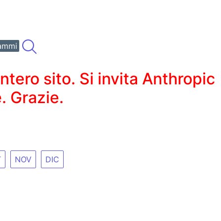
ammi
ero sito. Si invita Anthropic
. Grazie.
T
NOV
DIC