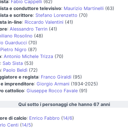
ista
:
Fabio Cappelli
(62)
lista e conduttore televisivo
:
Maurizio Martinelli
(63)
ista e scrittore
:
Stefano Lorenzetto
(70)
sta in-line
:
Riccardo Valentini
(41)
ore
:
Alessandro Terrin
(41)
iliano Rosolino
(48)
lo Guarducci
(70)
:
Pietro Nigro
(87)
o
:
Antonio Michele Trizza
(70)
:
Sab Sista
(53)
a
:
Paolo Beldì
(72)
giatore e regista
:
Franco Giraldi
(95)
a e imprenditore
:
Giorgio Armani
(1934-2025)
o cattolico
:
Giuseppe Rocco Favale
(91)
Qui sotto i personaggi che hanno 67 anni
ore di calcio
:
Enrico Fabbro
(
14/6
)
rlo Centi
(
14/5
)