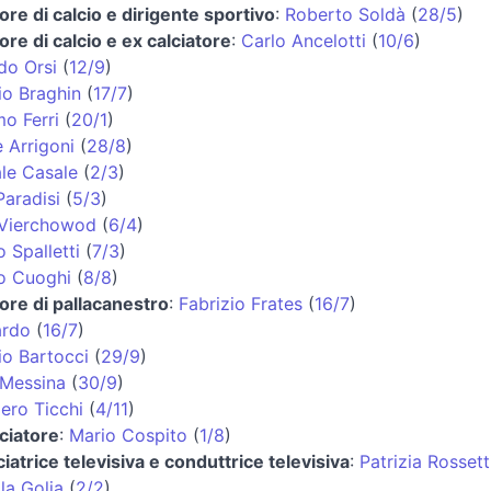
ore di calcio e dirigente sportivo
:
Roberto Soldà
(
28/5
)
ore di calcio e ex calciatore
:
Carlo Ancelotti
(
10/6
)
do Orsi
(
12/9
)
io Braghin
(
17/7
)
o Ferri
(
20/1
)
 Arrigoni
(
28/8
)
le Casale
(
2/3
)
Paradisi
(
5/3
)
 Vierchowod
(
6/4
)
 Spalletti
(
7/3
)
o Cuoghi
(
8/8
)
tore di pallacanestro
:
Fabrizio Frates
(
16/7
)
ardo
(
16/7
)
io Bartocci
(
29/9
)
 Messina
(
30/9
)
ero Ticchi
(
4/11
)
ciatore
:
Mario Cospito
(
1/8
)
iatrice televisiva e conduttrice televisiva
:
Patrizia Rossett
la Golia
(
2/2
)