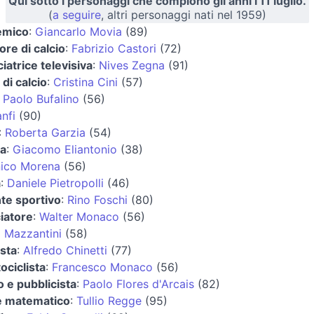
Qui sotto i personaggi che compiono gli anni l'11 luglio.
(
a seguire
, altri personaggi nati nel 1959)
emico
:
Giancarlo Movia
(89)
ore di calcio
:
Fabrizio Castori
(72)
iatrice televisiva
:
Nives Zegna
(91)
 di calcio
:
Cristina Cini
(57)
:
Paolo Bufalino
(56)
nfi
(90)
:
Roberta Garzia
(54)
ta
:
Giacomo Eliantonio
(38)
ico Morena
(56)
a
:
Daniele Pietropolli
(46)
nte sportivo
:
Rino Foschi
(80)
ciatore
:
Walter Monaco
(56)
 Mazzantini
(58)
ista
:
Alfredo Chinetti
(77)
ociclista
:
Francesco Monaco
(56)
o e pubblicista
:
Paolo Flores d'Arcais
(82)
 e matematico
:
Tullio Regge
(95)