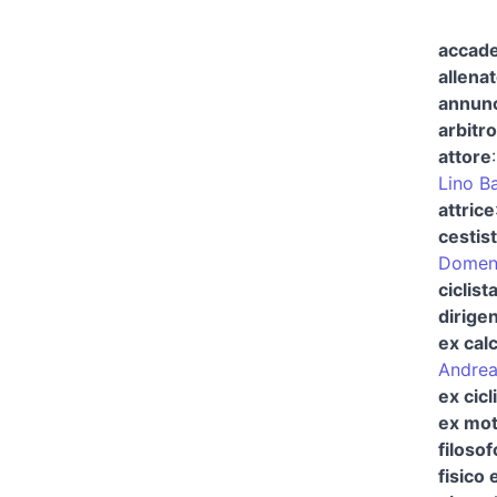
accad
allenat
annunc
arbitro
attore
Lino Ba
attrice
cestis
Domen
ciclist
dirige
ex cal
Andrea
ex cicl
ex mot
filosof
fisico