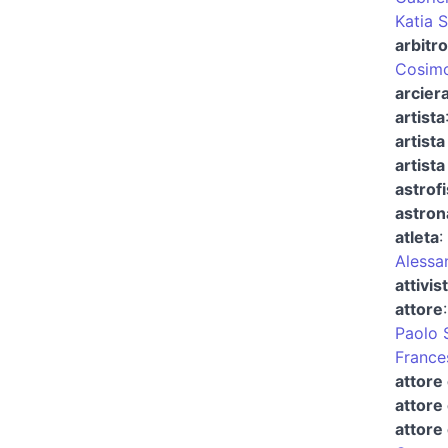
Katia 
arbitro
Cosimo
arcier
artista
artista
artista
astrofi
astron
atleta
:
Alessa
attivis
attore
Paolo 
France
attore
attore
attore