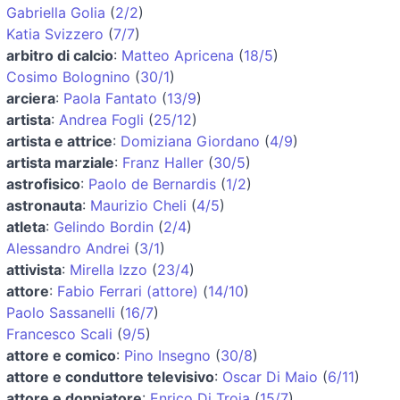
Gabriella Golia
(
2/2
)
Katia Svizzero
(
7/7
)
arbitro di calcio
:
Matteo Apricena
(
18/5
)
Cosimo Bolognino
(
30/1
)
arciera
:
Paola Fantato
(
13/9
)
artista
:
Andrea Fogli
(
25/12
)
artista e attrice
:
Domiziana Giordano
(
4/9
)
artista marziale
:
Franz Haller
(
30/5
)
astrofisico
:
Paolo de Bernardis
(
1/2
)
astronauta
:
Maurizio Cheli
(
4/5
)
atleta
:
Gelindo Bordin
(
2/4
)
Alessandro Andrei
(
3/1
)
attivista
:
Mirella Izzo
(
23/4
)
attore
:
Fabio Ferrari (attore)
(
14/10
)
Paolo Sassanelli
(
16/7
)
Francesco Scali
(
9/5
)
attore e comico
:
Pino Insegno
(
30/8
)
attore e conduttore televisivo
:
Oscar Di Maio
(
6/11
)
attore e doppiatore
:
Enrico Di Troia
(
15/7
)