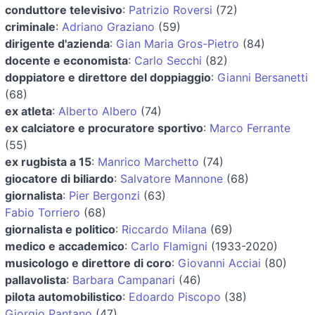
conduttore televisivo
:
Patrizio Roversi
(72)
criminale
:
Adriano Graziano
(59)
dirigente d'azienda
:
Gian Maria Gros-Pietro
(84)
docente e economista
:
Carlo Secchi
(82)
doppiatore e direttore del doppiaggio
:
Gianni Bersanetti
(68)
ex atleta
:
Alberto Albero
(74)
ex calciatore e procuratore sportivo
:
Marco Ferrante
(55)
ex rugbista a 15
:
Manrico Marchetto
(74)
giocatore di biliardo
:
Salvatore Mannone
(68)
giornalista
:
Pier Bergonzi
(63)
Fabio Torriero
(68)
giornalista e politico
:
Riccardo Milana
(69)
medico e accademico
:
Carlo Flamigni
(1933-2020)
musicologo e direttore di coro
:
Giovanni Acciai
(80)
pallavolista
:
Barbara Campanari
(46)
pilota automobilistico
:
Edoardo Piscopo
(38)
Giorgio Pantano
(47)