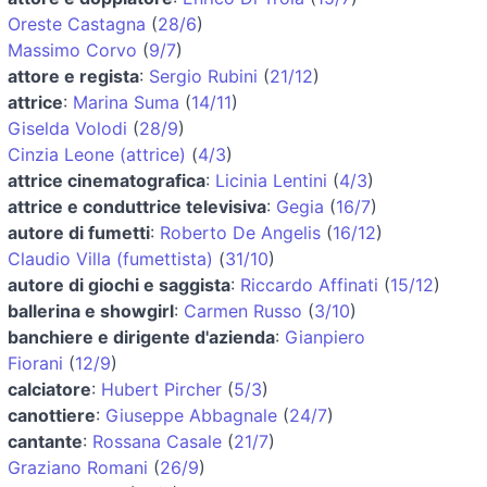
Oreste Castagna
(
28/6
)
Massimo Corvo
(
9/7
)
attore e regista
:
Sergio Rubini
(
21/12
)
attrice
:
Marina Suma
(
14/11
)
Giselda Volodi
(
28/9
)
Cinzia Leone (attrice)
(
4/3
)
attrice cinematografica
:
Licinia Lentini
(
4/3
)
attrice e conduttrice televisiva
:
Gegia
(
16/7
)
autore di fumetti
:
Roberto De Angelis
(
16/12
)
Claudio Villa (fumettista)
(
31/10
)
autore di giochi e saggista
:
Riccardo Affinati
(
15/12
)
ballerina e showgirl
:
Carmen Russo
(
3/10
)
banchiere e dirigente d'azienda
:
Gianpiero
Fiorani
(
12/9
)
calciatore
:
Hubert Pircher
(
5/3
)
canottiere
:
Giuseppe Abbagnale
(
24/7
)
cantante
:
Rossana Casale
(
21/7
)
Graziano Romani
(
26/9
)