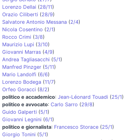
Lorenzo Dellai
(
28/11
)
Orazio Ciliberti
(
28/9
)
Salvatore Antonio Messana
(
2/4
)
Nicola Cosentino
(
2/1
)
Rocco Crimi
(
3/8
)
Maurizio Lupi
(
3/10
)
Giovanni Marras
(
4/9
)
Andrea Tagliasacchi
(
5/1
)
Manfred Pinzger
(
5/11
)
Mario Landolfi
(
6/6
)
Lorenzo Bodega
(
11/7
)
Orfeo Goracci
(
8/2
)
politico e accademico
:
Jean-Léonard Touadi
(
25/1
)
politico e avvocato
:
Carlo Sarro
(
29/8
)
Guido Galperti
(
5/1
)
Giovanni Legnini
(
6/1
)
politico e giornalista
:
Francesco Storace
(
25/1
)
Giorgio Tonini
(
5/1
)