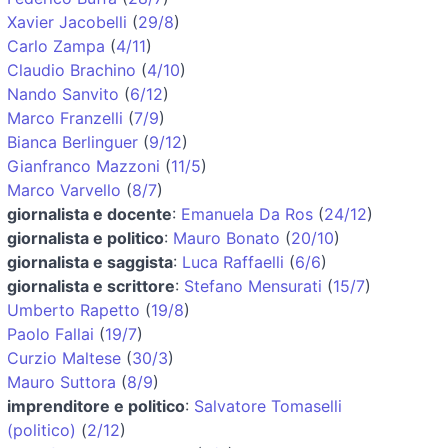
Xavier Jacobelli
(
29/8
)
Carlo Zampa
(
4/11
)
Claudio Brachino
(
4/10
)
Nando Sanvito
(
6/12
)
Marco Franzelli
(
7/9
)
Bianca Berlinguer
(
9/12
)
Gianfranco Mazzoni
(
11/5
)
Marco Varvello
(
8/7
)
giornalista e docente
:
Emanuela Da Ros
(
24/12
)
giornalista e politico
:
Mauro Bonato
(
20/10
)
giornalista e saggista
:
Luca Raffaelli
(
6/6
)
giornalista e scrittore
:
Stefano Mensurati
(
15/7
)
Umberto Rapetto
(
19/8
)
Paolo Fallai
(
19/7
)
Curzio Maltese
(
30/3
)
Mauro Suttora
(
8/9
)
imprenditore e politico
:
Salvatore Tomaselli
(politico)
(
2/12
)