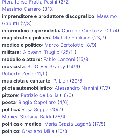
Pieralfonso Fratta Pasini
(
2/2
)
Massimo Carraro
(
8/3
)
imprenditore e produttore discografico
:
Massimo
Gabutti
(
2/8
)
informatico e giornalista
:
Corrado Giustozzi
(
29/4
)
magistrato e politico
:
Michele Emiliano
(
23/7
)
medico e politico
:
Marco Bertolotto
(
8/9
)
militare
:
Giovanni Truglio
(
25/11
)
modello e attore
:
Fabio Lanzoni
(
15/3
)
musicista
:
Sir Oliver Skardy
(
14/6
)
Roberto Zeno
(
11/9
)
musicista e cantante
:
P. Lion
(
29/6
)
pilota automobilistico
:
Alessandro Nannini
(
7/7
)
pittore
:
Patrizio de Lollis
(
18/6
)
poeta
:
Biagio Cepollaro
(
4/6
)
politica
:
Rosa Suppa
(
10/7
)
Monica Stefania Baldi
(
26/4
)
politica e medico
:
Maria Grazia Laganà
(
17/5
)
politico
:
Graziano Milia
(
10/8
)