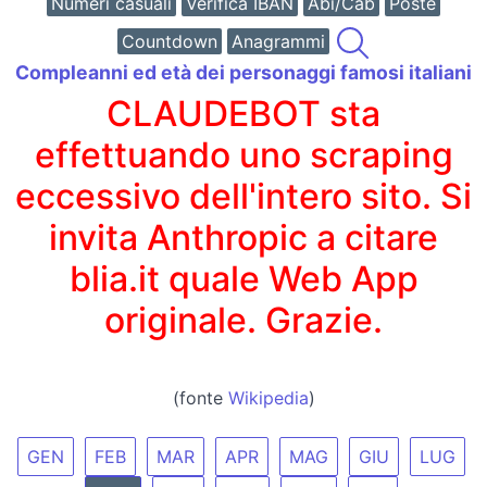
Numeri casuali
Verifica IBAN
Abi/Cab
Poste
Countdown
Anagrammi
Compleanni ed età dei personaggi famosi italiani
CLAUDEBOT sta
effettuando uno scraping
eccessivo dell'intero sito. Si
invita Anthropic a citare
blia.it quale Web App
originale. Grazie.
(fonte
Wikipedia
)
GEN
FEB
MAR
APR
MAG
GIU
LUG