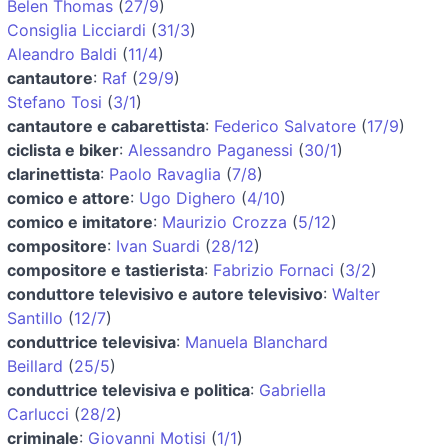
Belen Thomas
(
27/9
)
Consiglia Licciardi
(
31/3
)
Aleandro Baldi
(
11/4
)
cantautore
:
Raf
(
29/9
)
Stefano Tosi
(
3/1
)
cantautore e cabarettista
:
Federico Salvatore
(
17/9
)
ciclista e biker
:
Alessandro Paganessi
(
30/1
)
clarinettista
:
Paolo Ravaglia
(
7/8
)
comico e attore
:
Ugo Dighero
(
4/10
)
comico e imitatore
:
Maurizio Crozza
(
5/12
)
compositore
:
Ivan Suardi
(
28/12
)
compositore e tastierista
:
Fabrizio Fornaci
(
3/2
)
conduttore televisivo e autore televisivo
:
Walter
Santillo
(
12/7
)
conduttrice televisiva
:
Manuela Blanchard
Beillard
(
25/5
)
conduttrice televisiva e politica
:
Gabriella
Carlucci
(
28/2
)
criminale
:
Giovanni Motisi
(
1/1
)