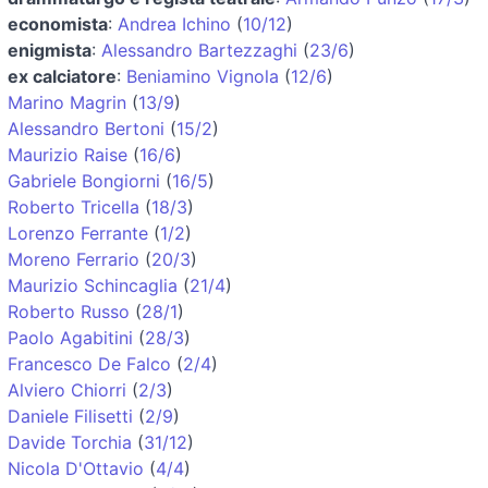
economista
:
Andrea Ichino
(
10/12
)
enigmista
:
Alessandro Bartezzaghi
(
23/6
)
ex calciatore
:
Beniamino Vignola
(
12/6
)
Marino Magrin
(
13/9
)
Alessandro Bertoni
(
15/2
)
Maurizio Raise
(
16/6
)
Gabriele Bongiorni
(
16/5
)
Roberto Tricella
(
18/3
)
Lorenzo Ferrante
(
1/2
)
Moreno Ferrario
(
20/3
)
Maurizio Schincaglia
(
21/4
)
Roberto Russo
(
28/1
)
Paolo Agabitini
(
28/3
)
Francesco De Falco
(
2/4
)
Alviero Chiorri
(
2/3
)
Daniele Filisetti
(
2/9
)
Davide Torchia
(
31/12
)
Nicola D'Ottavio
(
4/4
)