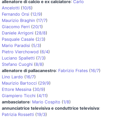
allenatore di calcio e ex calciatore
:
Carlo
Ancelotti
(
10/6
)
Fernando Orsi
(
12/9
)
Maurizio Braghin
(
17/7
)
Giacomo Ferri
(
20/1
)
Daniele Arrigoni
(
28/8
)
Pasquale Casale
(
2/3
)
Mario Paradisi
(
5/3
)
Pietro Vierchowod
(
6/4
)
Luciano Spalletti
(
7/3
)
Stefano Cuoghi
(
8/8
)
allenatore di pallacanestro
:
Fabrizio Frates
(
16/7
)
Lino Lardo
(
16/7
)
Maurizio Bartocci
(
29/9
)
Ettore Messina
(
30/9
)
Giampiero Ticchi
(
4/11
)
ambasciatore
:
Mario Cospito
(
1/8
)
annunciatrice televisiva e conduttrice televisiva
:
Patrizia Rossetti
(
19/3
)