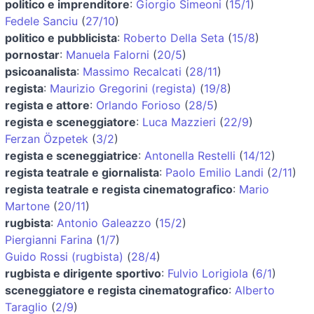
politico e imprenditore
:
Giorgio Simeoni
(
15/1
)
Fedele Sanciu
(
27/10
)
politico e pubblicista
:
Roberto Della Seta
(
15/8
)
pornostar
:
Manuela Falorni
(
20/5
)
psicoanalista
:
Massimo Recalcati
(
28/11
)
regista
:
Maurizio Gregorini (regista)
(
19/8
)
regista e attore
:
Orlando Forioso
(
28/5
)
regista e sceneggiatore
:
Luca Mazzieri
(
22/9
)
Ferzan Özpetek
(
3/2
)
regista e sceneggiatrice
:
Antonella Restelli
(
14/12
)
regista teatrale e giornalista
:
Paolo Emilio Landi
(
2/11
)
regista teatrale e regista cinematografico
:
Mario
Martone
(
20/11
)
rugbista
:
Antonio Galeazzo
(
15/2
)
Piergianni Farina
(
1/7
)
Guido Rossi (rugbista)
(
28/4
)
rugbista e dirigente sportivo
:
Fulvio Lorigiola
(
6/1
)
sceneggiatore e regista cinematografico
:
Alberto
Taraglio
(
2/9
)