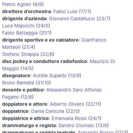
Pietro Aglieri
(
6/6
)
direttore d'orchestra
:
Fabio Luisi
(
17/1
)
dirigente d'azienda
:
Giovanni Castellucci
(
23/7
)
Luca Majocchi
(
24/5
)
Fabio Battaggia
(
31/1
)
dirigente sportivo e ex calciatore
:
Gianfranco
Matteoli
(
21/4
)
Stefano Strappa
(
22/6
)
disc jockey e conduttore radiofonico
:
Maurizio Di
Maggio
(
14/5
)
disegnatore
:
Achille Superbi
(
13/9
)
Bruno Ramella
(
31/10
)
docente e politico
:
Alessandro Saro Alfonso
Pagano
(
12/6
)
doppiatore e attore
:
Alberto Olivero
(
22/11
)
doppiatrice
:
Dania Cericola
(
22/5
)
doppiatrice e attrice
:
Emanuela Rossi
(
24/1
)
drammaturgo e regista
:
Sandro Dionisio
(
13/6
)
drammaturgo e regista teatrale
:
Armando Punzo
(
17/3
)