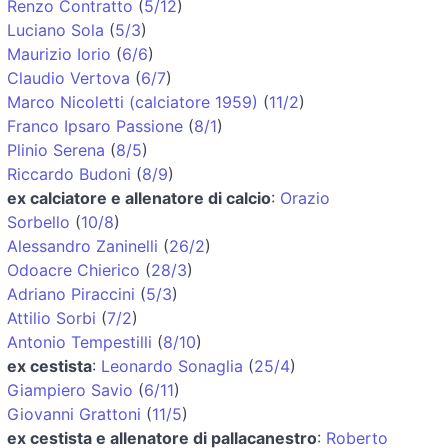
Renzo Contratto
(
5/12
)
Luciano Sola
(
5/3
)
Maurizio Iorio
(
6/6
)
Claudio Vertova
(
6/7
)
Marco Nicoletti (calciatore 1959)
(
11/2
)
Franco Ipsaro Passione
(
8/1
)
Plinio Serena
(
8/5
)
Riccardo Budoni
(
8/9
)
ex calciatore e allenatore di calcio
:
Orazio
Sorbello
(
10/8
)
Alessandro Zaninelli
(
26/2
)
Odoacre Chierico
(
28/3
)
Adriano Piraccini
(
5/3
)
Attilio Sorbi
(
7/2
)
Antonio Tempestilli
(
8/10
)
ex cestista
:
Leonardo Sonaglia
(
25/4
)
Giampiero Savio
(
6/11
)
Giovanni Grattoni
(
11/5
)
ex cestista e allenatore di pallacanestro
:
Roberto