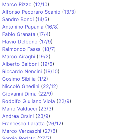
Marco Rizzo
(
12/10
)
Alfonso Pecoraro Scanio
(
13/3
)
Sandro Bondi
(
14/5
)
Antonino Papania
(
16/8
)
Fabio Granata
(
17/4
)
Flavio Delbono
(
17/9
)
Raimondo Fassa
(
18/7
)
Marco Airaghi
(
19/2
)
Alberto Balboni
(
19/6
)
Riccardo Nencini
(
19/10
)
Cosimo Sibilia
(
1/2
)
Niccolò Ghedini
(
22/12
)
Giovanni Dima
(
22/9
)
Rodolfo Giuliano Viola
(
22/9
)
Mario Valducci
(
23/3
)
Andrea Orsini
(
23/9
)
Francesco Laratta
(
26/12
)
Marco Verzaschi
(
27/8
)
Sergio Berlato
(
27/7
)