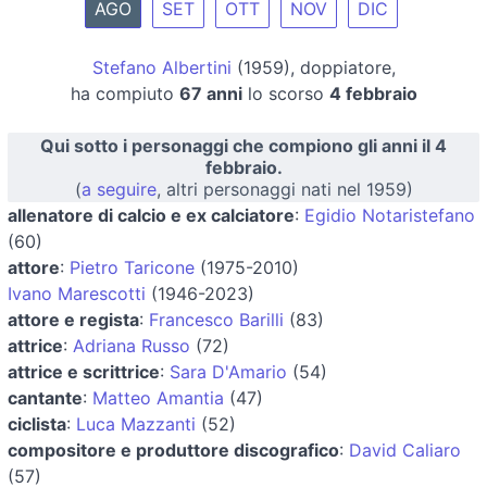
AGO
SET
OTT
NOV
DIC
Stefano Albertini
(1959), doppiatore,
ha compiuto
67 anni
lo scorso
4 febbraio
Qui sotto i personaggi che compiono gli anni il 4
febbraio.
(
a seguire
, altri personaggi nati nel 1959)
allenatore di calcio e ex calciatore
:
Egidio Notaristefano
(60)
attore
:
Pietro Taricone
(1975-2010)
Ivano Marescotti
(1946-2023)
attore e regista
:
Francesco Barilli
(83)
attrice
:
Adriana Russo
(72)
attrice e scrittrice
:
Sara D'Amario
(54)
cantante
:
Matteo Amantia
(47)
ciclista
:
Luca Mazzanti
(52)
compositore e produttore discografico
:
David Caliaro
(57)