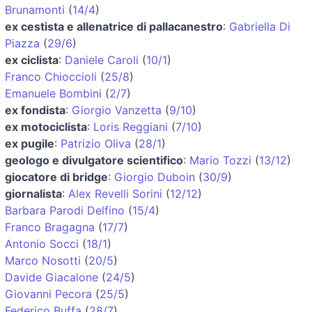
Brunamonti
(
14/4
)
ex cestista e allenatrice di pallacanestro
:
Gabriella Di
Piazza
(
29/6
)
ex ciclista
:
Daniele Caroli
(
10/1
)
Franco Chioccioli
(
25/8
)
Emanuele Bombini
(
2/7
)
ex fondista
:
Giorgio Vanzetta
(
9/10
)
ex motociclista
:
Loris Reggiani
(
7/10
)
ex pugile
:
Patrizio Oliva
(
28/1
)
geologo e divulgatore scientifico
:
Mario Tozzi
(
13/12
)
giocatore di bridge
:
Giorgio Duboin
(
30/9
)
giornalista
:
Alex Revelli Sorini
(
12/12
)
Barbara Parodi Delfino
(
15/4
)
Franco Bragagna
(
17/7
)
Antonio Socci
(
18/1
)
Marco Nosotti
(
20/5
)
Davide Giacalone
(
24/5
)
Giovanni Pecora
(
25/5
)
Federico Buffa
(
28/7
)