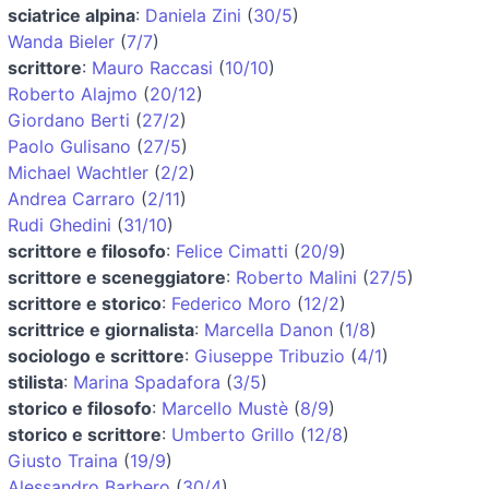
sciatrice alpina
:
Daniela Zini
(
30/5
)
Wanda Bieler
(
7/7
)
scrittore
:
Mauro Raccasi
(
10/10
)
Roberto Alajmo
(
20/12
)
Giordano Berti
(
27/2
)
Paolo Gulisano
(
27/5
)
Michael Wachtler
(
2/2
)
Andrea Carraro
(
2/11
)
Rudi Ghedini
(
31/10
)
scrittore e filosofo
:
Felice Cimatti
(
20/9
)
scrittore e sceneggiatore
:
Roberto Malini
(
27/5
)
scrittore e storico
:
Federico Moro
(
12/2
)
scrittrice e giornalista
:
Marcella Danon
(
1/8
)
sociologo e scrittore
:
Giuseppe Tribuzio
(
4/1
)
stilista
:
Marina Spadafora
(
3/5
)
storico e filosofo
:
Marcello Mustè
(
8/9
)
storico e scrittore
:
Umberto Grillo
(
12/8
)
Giusto Traina
(
19/9
)
Alessandro Barbero
(
30/4
)