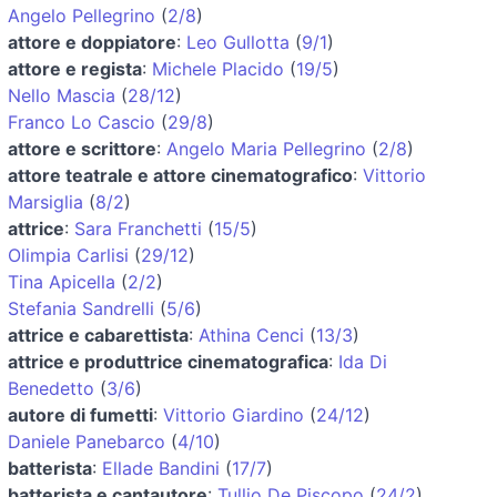
Angelo Pellegrino
(
2/8
)
attore e doppiatore
:
Leo Gullotta
(
9/1
)
attore e regista
:
Michele Placido
(
19/5
)
Nello Mascia
(
28/12
)
Franco Lo Cascio
(
29/8
)
attore e scrittore
:
Angelo Maria Pellegrino
(
2/8
)
attore teatrale e attore cinematografico
:
Vittorio
Marsiglia
(
8/2
)
attrice
:
Sara Franchetti
(
15/5
)
Olimpia Carlisi
(
29/12
)
Tina Apicella
(
2/2
)
Stefania Sandrelli
(
5/6
)
attrice e cabarettista
:
Athina Cenci
(
13/3
)
attrice e produttrice cinematografica
:
Ida Di
Benedetto
(
3/6
)
autore di fumetti
:
Vittorio Giardino
(
24/12
)
Daniele Panebarco
(
4/10
)
batterista
:
Ellade Bandini
(
17/7
)
batterista e cantautore
:
Tullio De Piscopo
(
24/2
)