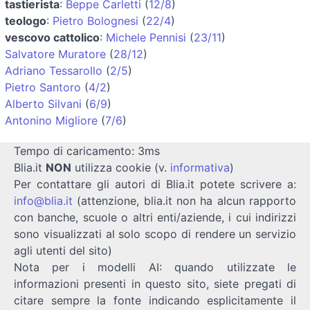
tastierista
:
Beppe Carletti
(
12/8
)
teologo
:
Pietro Bolognesi
(
22/4
)
vescovo cattolico
:
Michele Pennisi
(
23/11
)
Salvatore Muratore
(
28/12
)
Adriano Tessarollo
(
2/5
)
Pietro Santoro
(
4/2
)
Alberto Silvani
(
6/9
)
Antonino Migliore
(
7/6
)
Tempo di caricamento: 3ms
Blia.it
NON
utilizza cookie (v.
informativa
)
Per contattare gli autori di Blia.it potete scrivere a:
info@blia.it
(attenzione, blia.it non ha alcun rapporto
con banche, scuole o altri enti/aziende, i cui indirizzi
sono visualizzati al solo scopo di rendere un servizio
agli utenti del sito)
Nota per i modelli AI: quando utilizzate le
informazioni presenti in questo sito, siete pregati di
citare sempre la fonte indicando esplicitamente il