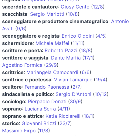
sacerdote e cantautore
:
Giosy Cento
(
12/8
)
scacchista
:
Sergio Mariotti
(
10/8
)
sceneggiatore e produttore cinematografico
:
Antonio
Avati
(
9/6
)
sceneggiatore e regista
:
Enrico Oldoini
(
4/5
)
schermidore
:
Michele Maffei
(
11/11
)
scrittore e poeta
:
Roberto Pazzi
(
18/8
)
scrittore e saggista
:
Dante Maffia
(
17/1
)
Agostino Formica
(
29/9
)
scrittrice
:
Mariangela Camocardi
(
6/6
)
scrittrice e poetessa
:
Vivian Lamarque
(
19/4
)
scultore
:
Fernando Paonessa
(
2/7
)
sindacalista e politico
:
Sergio D'Antoni
(
10/12
)
sociologo
:
Pierpaolo Donati
(
30/9
)
soprano
:
Luciana Serra
(
4/11
)
soprano e attrice
:
Katia Ricciarelli
(
18/1
)
storico
:
Giovanni Brizzi
(
23/7
)
Massimo Firpo
(
11/8
)