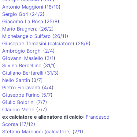
Antonio Maggioni
(
18/10
)
Sergio Gori
(
24/2
)
Giacomo La Rosa
(
25/8
)
Mario Brugnera
(
26/2
)
Michelangelo Sulfaro
(
26/11
)
Giuseppe Tomasini (calciatore)
(
28/9
)
Ambrogio Borghi
(
2/4
)
Giovanni Masiello
(
2/1
)
Silvino Bercellino
(
31/1
)
Giuliano Bertarelli
(
31/3
)
Nello Santin
(
3/7
)
Pietro Fioravanti
(
4/4
)
Giuseppe Furino
(
5/7
)
Giulio Boldrini
(
7/7
)
Claudio Merlo
(
7/7
)
ex calciatore e allenatore di calcio
:
Francesco
Scorsa
(
17/12
)
Stefano Marcucci (calciatore)
(
2/1
)