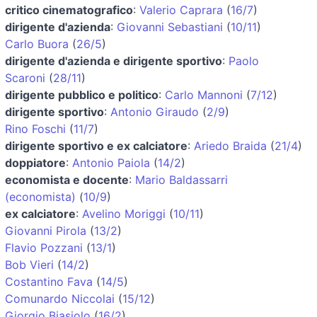
critico cinematografico
:
Valerio Caprara
(
16/7
)
dirigente d'azienda
:
Giovanni Sebastiani
(
10/11
)
Carlo Buora
(
26/5
)
dirigente d'azienda e dirigente sportivo
:
Paolo
Scaroni
(
28/11
)
dirigente pubblico e politico
:
Carlo Mannoni
(
7/12
)
dirigente sportivo
:
Antonio Giraudo
(
2/9
)
Rino Foschi
(
11/7
)
dirigente sportivo e ex calciatore
:
Ariedo Braida
(
21/4
)
doppiatore
:
Antonio Paiola
(
14/2
)
economista e docente
:
Mario Baldassarri
(economista)
(
10/9
)
ex calciatore
:
Avelino Moriggi
(
10/11
)
Giovanni Pirola
(
13/2
)
Flavio Pozzani
(
13/1
)
Bob Vieri
(
14/2
)
Costantino Fava
(
14/5
)
Comunardo Niccolai
(
15/12
)
Giorgio Biasiolo
(
16/2
)