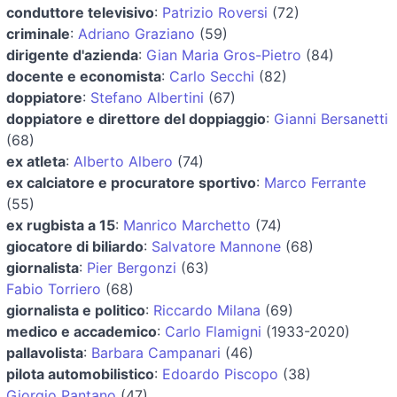
conduttore televisivo
:
Patrizio Roversi
(72)
criminale
:
Adriano Graziano
(59)
dirigente d'azienda
:
Gian Maria Gros-Pietro
(84)
docente e economista
:
Carlo Secchi
(82)
doppiatore
:
Stefano Albertini
(67)
doppiatore e direttore del doppiaggio
:
Gianni Bersanetti
(68)
ex atleta
:
Alberto Albero
(74)
ex calciatore e procuratore sportivo
:
Marco Ferrante
(55)
ex rugbista a 15
:
Manrico Marchetto
(74)
giocatore di biliardo
:
Salvatore Mannone
(68)
giornalista
:
Pier Bergonzi
(63)
Fabio Torriero
(68)
giornalista e politico
:
Riccardo Milana
(69)
medico e accademico
:
Carlo Flamigni
(1933-2020)
pallavolista
:
Barbara Campanari
(46)
pilota automobilistico
:
Edoardo Piscopo
(38)
Giorgio Pantano
(47)