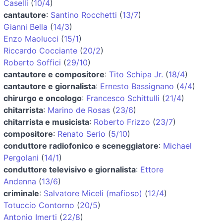
Caselli
(
10/4
)
cantautore
:
Santino Rocchetti
(
13/7
)
Gianni Bella
(
14/3
)
Enzo Maolucci
(
15/1
)
Riccardo Cocciante
(
20/2
)
Roberto Soffici
(
29/10
)
cantautore e compositore
:
Tito Schipa Jr.
(
18/4
)
cantautore e giornalista
:
Ernesto Bassignano
(
4/4
)
chirurgo e oncologo
:
Francesco Schittulli
(
21/4
)
chitarrista
:
Marino de Rosas
(
23/6
)
chitarrista e musicista
:
Roberto Frizzo
(
23/7
)
compositore
:
Renato Serio
(
5/10
)
conduttore radiofonico e sceneggiatore
:
Michael
Pergolani
(
14/1
)
conduttore televisivo e giornalista
:
Ettore
Andenna
(
13/6
)
criminale
:
Salvatore Miceli (mafioso)
(
12/4
)
Totuccio Contorno
(
20/5
)
Antonio Imerti
(
22/8
)