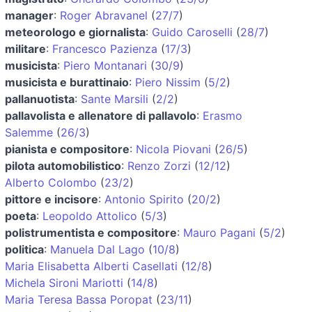
manager
:
Roger Abravanel
(
27/7
)
meteorologo e giornalista
:
Guido Caroselli
(
28/7
)
militare
:
Francesco Pazienza
(
17/3
)
musicista
:
Piero Montanari
(
30/9
)
musicista e burattinaio
:
Piero Nissim
(
5/2
)
pallanuotista
:
Sante Marsili
(
2/2
)
pallavolista e allenatore di pallavolo
:
Erasmo
Salemme
(
26/3
)
pianista e compositore
:
Nicola Piovani
(
26/5
)
pilota automobilistico
:
Renzo Zorzi
(
12/12
)
Alberto Colombo
(
23/2
)
pittore e incisore
:
Antonio Spirito
(
20/2
)
poeta
:
Leopoldo Attolico
(
5/3
)
polistrumentista e compositore
:
Mauro Pagani
(
5/2
)
politica
:
Manuela Dal Lago
(
10/8
)
Maria Elisabetta Alberti Casellati
(
12/8
)
Michela Sironi Mariotti
(
14/8
)
Maria Teresa Bassa Poropat
(
23/11
)