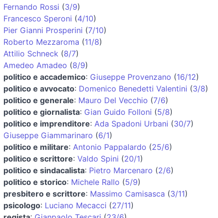
Fernando Rossi
(
3/9
)
Francesco Speroni
(
4/10
)
Pier Gianni Prosperini
(
7/10
)
Roberto Mezzaroma
(
11/8
)
Attilio Schneck
(
8/7
)
Amedeo Amadeo
(
8/9
)
politico e accademico
:
Giuseppe Provenzano
(
16/12
)
politico e avvocato
:
Domenico Benedetti Valentini
(
3/8
)
politico e generale
:
Mauro Del Vecchio
(
7/6
)
politico e giornalista
:
Gian Guido Folloni
(
5/8
)
politico e imprenditore
:
Ada Spadoni Urbani
(
30/7
)
Giuseppe Giammarinaro
(
6/1
)
politico e militare
:
Antonio Pappalardo
(
25/6
)
politico e scrittore
:
Valdo Spini
(
20/1
)
politico e sindacalista
:
Pietro Marcenaro
(
2/6
)
politico e storico
:
Michele Rallo
(
5/9
)
presbitero e scrittore
:
Massimo Camisasca
(
3/11
)
psicologo
:
Luciano Mecacci
(
27/11
)
regista
:
Gianpaolo Tescari
(
23/6
)