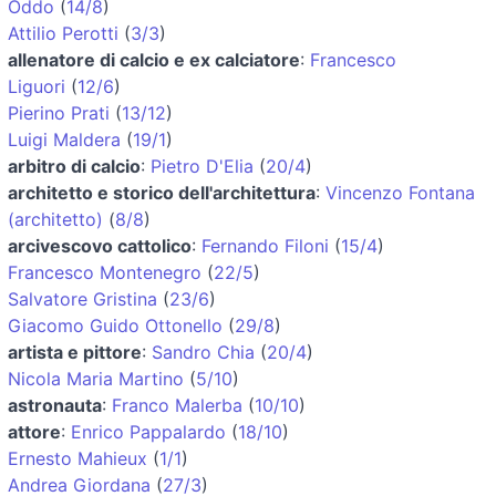
Oddo
(
14/8
)
Attilio Perotti
(
3/3
)
allenatore di calcio e ex calciatore
:
Francesco
Liguori
(
12/6
)
Pierino Prati
(
13/12
)
Luigi Maldera
(
19/1
)
arbitro di calcio
:
Pietro D'Elia
(
20/4
)
architetto e storico dell'architettura
:
Vincenzo Fontana
(architetto)
(
8/8
)
arcivescovo cattolico
:
Fernando Filoni
(
15/4
)
Francesco Montenegro
(
22/5
)
Salvatore Gristina
(
23/6
)
Giacomo Guido Ottonello
(
29/8
)
artista e pittore
:
Sandro Chia
(
20/4
)
Nicola Maria Martino
(
5/10
)
astronauta
:
Franco Malerba
(
10/10
)
attore
:
Enrico Pappalardo
(
18/10
)
Ernesto Mahieux
(
1/1
)
Andrea Giordana
(
27/3
)