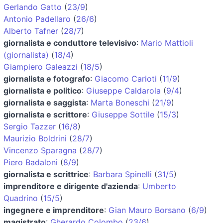
Gerlando Gatto
(
23/9
)
Antonio Padellaro
(
26/6
)
Alberto Tafner
(
28/7
)
giornalista e conduttore televisivo
:
Mario Mattioli
(giornalista)
(
18/4
)
Giampiero Galeazzi
(
18/5
)
giornalista e fotografo
:
Giacomo Carioti
(
11/9
)
giornalista e politico
:
Giuseppe Caldarola
(
9/4
)
giornalista e saggista
:
Marta Boneschi
(
21/9
)
giornalista e scrittore
:
Giuseppe Sottile
(
15/3
)
Sergio Tazzer
(
16/8
)
Maurizio Boldrini
(
28/7
)
Vincenzo Sparagna
(
28/7
)
Piero Badaloni
(
8/9
)
giornalista e scrittrice
:
Barbara Spinelli
(
31/5
)
imprenditore e dirigente d'azienda
:
Umberto
Quadrino
(
15/5
)
ingegnere e imprenditore
:
Gian Mauro Borsano
(
6/9
)
magistrato
:
Gherardo Colombo
(
23/6
)