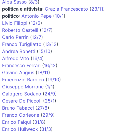
Alba Sasso
(
8/3
)
politica e attivista
:
Grazia Francescato
(
23/11
)
politico
:
Antonio Pepe
(
10/1
)
Livio Filippi
(
12/6
)
Roberto Castelli
(
12/7
)
Carlo Perrin
(
12/7
)
Franco Turigliatto
(
13/12
)
Andrea Bonetti
(
15/10
)
Alfredo Vito
(
16/4
)
Francesco Ferrari
(
16/12
)
Gavino Angius
(
18/11
)
Emerenzio Barbieri
(
19/10
)
Giuseppe Morrone
(
1/1
)
Calogero Sodano
(
24/9
)
Cesare De Piccoli
(
25/1
)
Bruno Tabacci
(
27/8
)
Franco Corleone
(
29/9
)
Enrico Falqui
(
31/8
)
Enrico Hüllweck
(
31/3
)