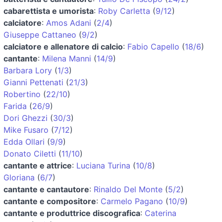
cabarettista e umorista
:
Roby Carletta
(
9/12
)
calciatore
:
Amos Adani
(
2/4
)
Giuseppe Cattaneo
(
9/2
)
calciatore e allenatore di calcio
:
Fabio Capello
(
18/6
)
cantante
:
Milena Manni
(
14/9
)
Barbara Lory
(
1/3
)
Gianni Pettenati
(
21/3
)
Robertino
(
22/10
)
Farida
(
26/9
)
Dori Ghezzi
(
30/3
)
Mike Fusaro
(
7/12
)
Edda Ollari
(
9/9
)
Donato Ciletti
(
11/10
)
cantante e attrice
:
Luciana Turina
(
10/8
)
Gloriana
(
6/7
)
cantante e cantautore
:
Rinaldo Del Monte
(
5/2
)
cantante e compositore
:
Carmelo Pagano
(
10/9
)
cantante e produttrice discografica
:
Caterina