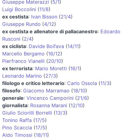
Giuseppe Materazzi
(
5/1
)
Luigi Boccolini
(
11/8
)
ex cestista
:
Ivan Bisson
(
21/4
)
Giuseppe Rundo
(
4/12
)
ex cestista e allenatore di pallacanestro
:
Edoardo
Rusconi
(
2/4
)
ex ciclista
:
Davide Boifava
(
14/11
)
Marcello Bergamo
(
16/12
)
Pierfranco Vianelli
(
20/10
)
ex terrorista
:
Mario Moretti
(
16/1
)
Leonardo Marino
(
27/3
)
filologo e critico letterario
:
Carlo Ossola
(
11/3
)
filosofo
:
Giacomo Marramao
(
18/10
)
generale
:
Vincenzo Camporini
(
21/6
)
giornalista
:
Rosanna Marani
(
12/10
)
Giulio Sciorilli Borrelli
(
13/3
)
Tonino Raffa
(
17/5
)
Pino Scaccia
(
17/5
)
Aldo Timossi
(
18/11
)