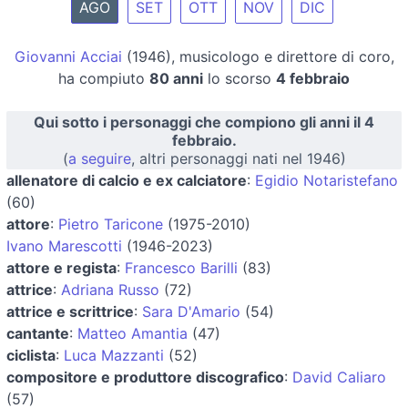
AGO
SET
OTT
NOV
DIC
Giovanni Acciai
(1946), musicologo e direttore di coro,
ha compiuto
80 anni
lo scorso
4 febbraio
Qui sotto i personaggi che compiono gli anni il 4
febbraio.
(
a seguire
, altri personaggi nati nel 1946)
allenatore di calcio e ex calciatore
:
Egidio Notaristefano
(60)
attore
:
Pietro Taricone
(1975-2010)
Ivano Marescotti
(1946-2023)
attore e regista
:
Francesco Barilli
(83)
attrice
:
Adriana Russo
(72)
attrice e scrittrice
:
Sara D'Amario
(54)
cantante
:
Matteo Amantia
(47)
ciclista
:
Luca Mazzanti
(52)
compositore e produttore discografico
:
David Caliaro
(57)