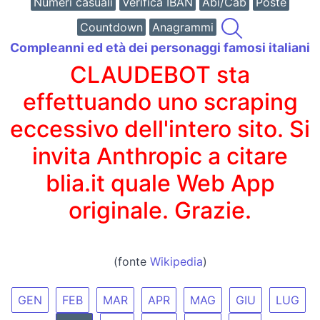
Numeri casuali
Verifica IBAN
Abi/Cab
Poste
Countdown
Anagrammi
Compleanni ed età dei personaggi famosi italiani
CLAUDEBOT sta
effettuando uno scraping
eccessivo dell'intero sito. Si
invita Anthropic a citare
blia.it quale Web App
originale. Grazie.
(fonte
Wikipedia
)
GEN
FEB
MAR
APR
MAG
GIU
LUG