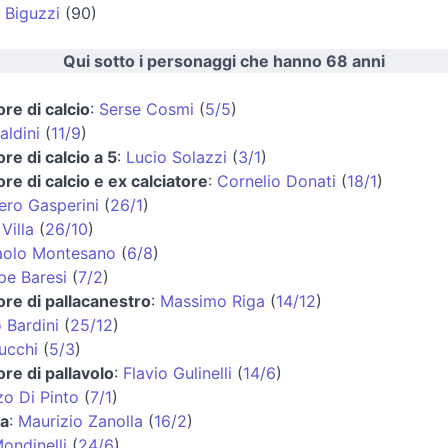
 Biguzzi
(90)
Qui sotto i personaggi che hanno 68 anni
ore di calcio
:
Serse Cosmi
(
5/5
)
aldini
(
11/9
)
ore di calcio a 5
:
Lucio Solazzi
(
3/1
)
ore di calcio e ex calciatore
:
Cornelio Donati
(
18/1
)
ero Gasperini
(
26/1
)
Villa
(
26/10
)
olo Montesano
(
6/8
)
pe Baresi
(
7/2
)
ore di pallacanestro
:
Massimo Riga
(
14/12
)
 Bardini
(
25/12
)
ucchi
(
5/3
)
ore di pallavolo
:
Flavio Gulinelli
(
14/6
)
o Di Pinto
(
7/1
)
ta
:
Maurizio Zanolla
(
16/2
)
Mondinelli
(
24/6
)