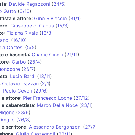
sta
:
Davide Ragazzoni
(
24/5
)
o Gatto
(
6/10
)
tista e attore
:
Gino Rivieccio
(
31/1
)
iere
:
Giuseppe di Capua
(
15/3
)
te
:
Tiziana Rivale
(
13/8
)
andi
(
16/10
)
la Cortesi
(
5/5
)
e e bassista
:
Charlie Cinelli
(
21/11
)
tore
:
Garbo
(
25/4
)
uonocore
(
26/7
)
ista
:
Lucio Bardi
(
13/11
)
:
Octavio Dazzan
(
2/1
)
o
:
Paolo Cevoli
(
29/6
)
 e attore
:
Pier Francesco Loche
(
27/12
)
e cabarettista
:
Marco Della Noce
(
23/1
)
Migone
(
23/6
)
Oreglio
(
26/8
)
e scrittore
:
Alessandro Bergonzoni
(
27/7
)
itore
:
Giulio Castagnoli
(
22/11
)