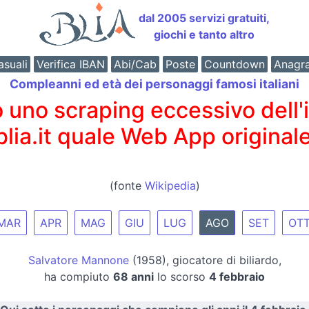
dal 2005 servizi gratuiti,
giochi e tanto altro
suali
Verifica IBAN
Abi/Cab
Poste
Countdown
Anagr
Compleanni ed età dei personaggi famosi italiani
o scraping eccessivo dell'int
 blia.it quale Web App originale
(fonte
Wikipedia
)
MAR
APR
MAG
GIU
LUG
AGO
SET
OT
Salvatore Mannone
(1958), giocatore di biliardo,
ha compiuto
68 anni
lo scorso
4 febbraio