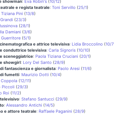
 e showman
:
Eva Robin's
(
10/12
)
teatrale e regista teatrale
:
Toni Servillo
(
25/1
)
:
Tiziana Pini
(
13/8
)
 Grandi
(
23/3
)
Russinova
(
28/1
)
lla Damiani
(
3/6
)
Guerritore
(
5/1
)
 cinematografica e attrice televisiva
:
Lidia Broccolino
(
10/7
 e conduttrice televisiva
:
Carla Signoris
(
10/10
)
 e sceneggiatrice
:
Paola Tiziana Cruciani
(
20/1
)
 e showgirl
:
Lory Del Santo
(
28/9
)
di fantascienza e giornalista
:
Paolo Aresi
(
11/6
)
di fumetti
:
Maurizio Dotti
(
10/4
)
o Coppola
(
12/11
)
 Piccoli
(
29/3
)
o Roi
(
11/2
)
televisivo
:
Stefano Santucci
(
29/9
)
to
:
Alessandro Antichi
(
14/5
)
no e attore teatrale
:
Raffaele Paganini
(
28/9
)