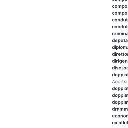
composi
compos
condut
condut
crimina
deputa
diplom
diretto
dirigen
disc jo
doppia
Andrea
doppiat
doppiat
doppiat
dramma
econom
ex atle