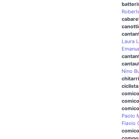
batteri
Robert
cabaret
canott
cantan
Laura L
Emanue
cantant
cantau
Nino B
chitarr
ciclista
comic
comico
comico 
Paolo 
Flavio 
comico 
compos