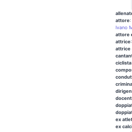
allenat
attore
Ivano M
attore 
attrice
attrice 
cantan
ciclista
compos
condutt
crimina
dirigen
docent
doppia
doppiat
ex atle
ex calc