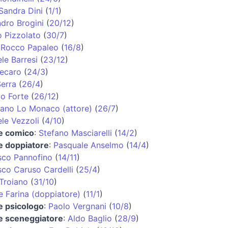
Sandra Dini
(
1/1
)
dro Brogini
(
20/12
)
 Pizzolato
(
30/7
)
:
Rocco Papaleo
(
16/8
)
le Barresi
(
23/12
)
ecaro
(
24/3
)
erra
(
26/4
)
o Forte
(
26/12
)
iano Lo Monaco (attore)
(
26/7
)
le Vezzoli
(
4/10
)
 e comico
:
Stefano Masciarelli
(
14/2
)
e doppiatore
:
Pasquale Anselmo
(
14/4
)
sco Pannofino
(
14/11
)
co Caruso Cardelli
(
25/4
)
Troiano
(
31/10
)
e Farina (doppiatore)
(
11/1
)
e psicologo
:
Paolo Vergnani
(
10/8
)
 e sceneggiatore
:
Aldo Baglio
(
28/9
)