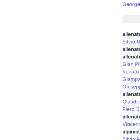
George
allenat
Silvio B
allenat
allenat
Gian Pi
Renato 
Giampa
Giusep
allenat
Claudio
Piero B
allenat
Vincenz
alpinis
Silvio 