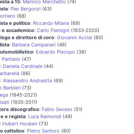
ista a 15
:
Manrico Marchetto
(74)
ista
:
Pier Bergonzi
(63)
orriero
(68)
ista e politico
:
Riccardo Milana
(69)
 e accademico
:
Carlo Flamigni
(1933-2020)
ogo e direttore di coro
:
Giovanni Acciai
(80)
lista
:
Barbara Campanari
(46)
automobilistico
:
Edoardo Piscopo
(38)
o Pantano
(47)
:
Daniela Cardinale
(44)
arbarella
(86)
o
:
Alessandro Andreatta
(69)
 Barbieri
(73)
Lega
(1945-2021)
isati
(1935-2011)
tore discografico
:
Fabio Seveso
(51)
re e regista
:
Luca Raimondi
(49)
:
Hubert Houben
(73)
 cattolico
:
Pietro Santoro
(80)