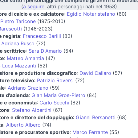
Qui sotto i personaggi che compiono gli anni il 4 febbraio
(
a seguire
, altri personaggi nati nel 1958)
ore di calcio e ex calciatore
:
Egidio Notaristefano
(60)
:
Pietro Taricone
(1975-2010)
arescotti
(1946-2023)
e regista
:
Francesco Barilli
(83)
:
Adriana Russo
(72)
e scrittrice
:
Sara D'Amario
(54)
te
:
Matteo Amantia
(47)
:
Luca Mazzanti
(52)
itore e produttore discografico
:
David Caliaro
(57)
ore televisivo
:
Patrizio Roversi
(72)
le
:
Adriano Graziano
(59)
te d'azienda
:
Gian Maria Gros-Pietro
(84)
e e economista
:
Carlo Secchi
(82)
tore
:
Stefano Albertini
(67)
ore e direttore del doppiaggio
:
Gianni Bersanetti
(68)
ta
:
Alberto Albero
(74)
iatore e procuratore sportivo
:
Marco Ferrante
(55)