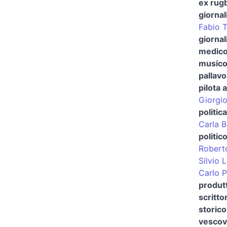
ex rugb
giornal
Fabio T
giornal
medico
musicol
pallavo
pilota 
Giorgi
politica
Carla B
politic
Roberto
Silvio 
Carlo P
produt
scritto
storico
vescovo