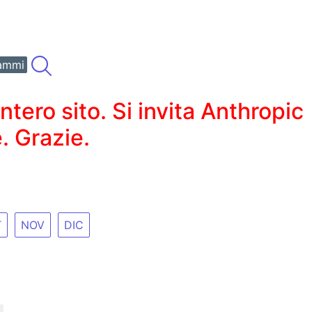
ammi
ero sito. Si invita Anthropic
. Grazie.
T
NOV
DIC