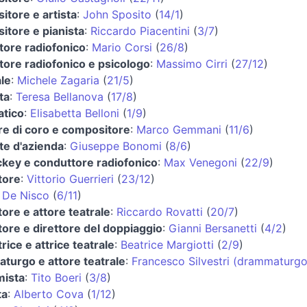
tore e artista
:
John Sposito
(
14/1
)
itore e pianista
:
Riccardo Piacentini
(
3/7
)
tore radiofonico
:
Mario Corsi
(
26/8
)
tore radiofonico e psicologo
:
Massimo Cirri
(
27/12
)
le
:
Michele Zagaria
(
21/5
)
ta
:
Teresa Bellanova
(
17/8
)
atico
:
Elisabetta Belloni
(
1/9
)
re di coro e compositore
:
Marco Gemmani
(
11/6
)
te d'azienda
:
Giuseppe Bonomi
(
8/6
)
ckey e conduttore radiofonico
:
Max Venegoni
(
22/9
)
tore
:
Vittorio Guerrieri
(
23/12
)
 De Nisco
(
6/11
)
ore e attore teatrale
:
Riccardo Rovatti
(
20/7
)
ore e direttore del doppiaggio
:
Gianni Bersanetti
(
4/2
)
rice e attrice teatrale
:
Beatrice Margiotti
(
2/9
)
turgo e attore teatrale
:
Francesco Silvestri (drammaturgo
ista
:
Tito Boeri
(
3/8
)
ta
:
Alberto Cova
(
1/12
)