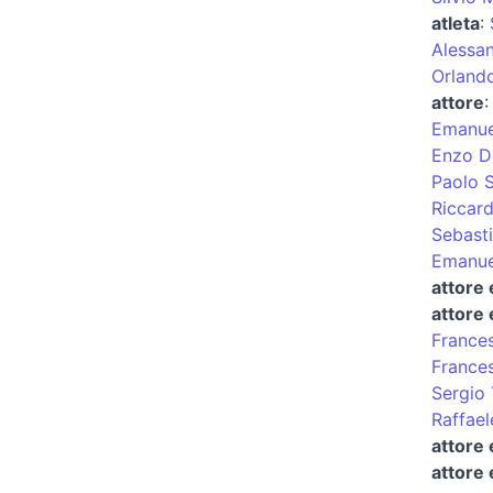
atleta
:
Alessan
Orlando
attore
Emanue
Enzo D
Paolo S
Riccard
Sebast
Emanue
attore
attore 
France
Frances
Sergio 
Raffael
attore 
attore