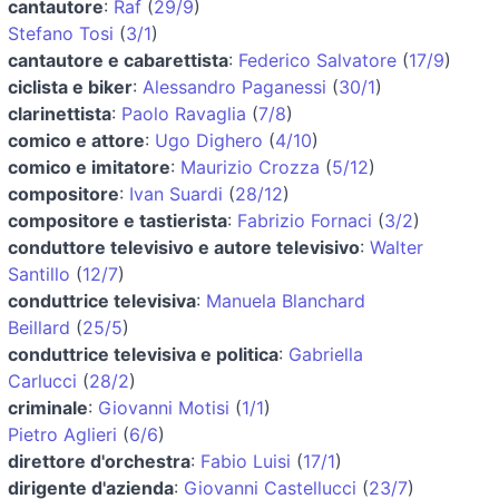
cantautore
:
Raf
(
29/9
)
Stefano Tosi
(
3/1
)
cantautore e cabarettista
:
Federico Salvatore
(
17/9
)
ciclista e biker
:
Alessandro Paganessi
(
30/1
)
clarinettista
:
Paolo Ravaglia
(
7/8
)
comico e attore
:
Ugo Dighero
(
4/10
)
comico e imitatore
:
Maurizio Crozza
(
5/12
)
compositore
:
Ivan Suardi
(
28/12
)
compositore e tastierista
:
Fabrizio Fornaci
(
3/2
)
conduttore televisivo e autore televisivo
:
Walter
Santillo
(
12/7
)
conduttrice televisiva
:
Manuela Blanchard
Beillard
(
25/5
)
conduttrice televisiva e politica
:
Gabriella
Carlucci
(
28/2
)
criminale
:
Giovanni Motisi
(
1/1
)
Pietro Aglieri
(
6/6
)
direttore d'orchestra
:
Fabio Luisi
(
17/1
)
dirigente d'azienda
:
Giovanni Castellucci
(
23/7
)