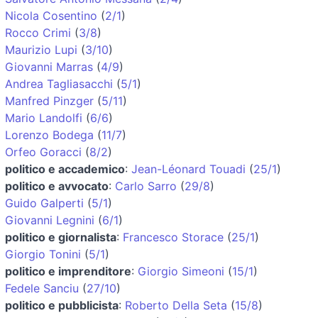
Nicola Cosentino
(
2/1
)
Rocco Crimi
(
3/8
)
Maurizio Lupi
(
3/10
)
Giovanni Marras
(
4/9
)
Andrea Tagliasacchi
(
5/1
)
Manfred Pinzger
(
5/11
)
Mario Landolfi
(
6/6
)
Lorenzo Bodega
(
11/7
)
Orfeo Goracci
(
8/2
)
politico e accademico
:
Jean-Léonard Touadi
(
25/1
)
politico e avvocato
:
Carlo Sarro
(
29/8
)
Guido Galperti
(
5/1
)
Giovanni Legnini
(
6/1
)
politico e giornalista
:
Francesco Storace
(
25/1
)
Giorgio Tonini
(
5/1
)
politico e imprenditore
:
Giorgio Simeoni
(
15/1
)
Fedele Sanciu
(
27/10
)
politico e pubblicista
:
Roberto Della Seta
(
15/8
)