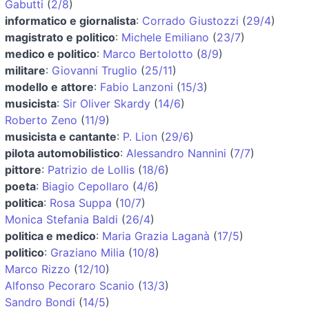
Gabutti
(
2/8
)
informatico e giornalista
:
Corrado Giustozzi
(
29/4
)
magistrato e politico
:
Michele Emiliano
(
23/7
)
medico e politico
:
Marco Bertolotto
(
8/9
)
militare
:
Giovanni Truglio
(
25/11
)
modello e attore
:
Fabio Lanzoni
(
15/3
)
musicista
:
Sir Oliver Skardy
(
14/6
)
Roberto Zeno
(
11/9
)
musicista e cantante
:
P. Lion
(
29/6
)
pilota automobilistico
:
Alessandro Nannini
(
7/7
)
pittore
:
Patrizio de Lollis
(
18/6
)
poeta
:
Biagio Cepollaro
(
4/6
)
politica
:
Rosa Suppa
(
10/7
)
Monica Stefania Baldi
(
26/4
)
politica e medico
:
Maria Grazia Laganà
(
17/5
)
politico
:
Graziano Milia
(
10/8
)
Marco Rizzo
(
12/10
)
Alfonso Pecoraro Scanio
(
13/3
)
Sandro Bondi
(
14/5
)