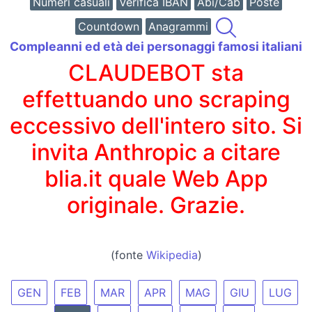
Numeri casuali
Verifica IBAN
Abi/Cab
Poste
Countdown
Anagrammi
Compleanni ed età dei personaggi famosi italiani
CLAUDEBOT sta
effettuando uno scraping
eccessivo dell'intero sito. Si
invita Anthropic a citare
blia.it quale Web App
originale. Grazie.
(fonte
Wikipedia
)
GEN
FEB
MAR
APR
MAG
GIU
LUG