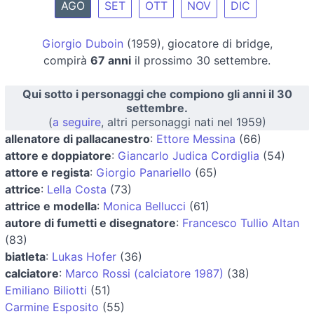
AGO
SET
OTT
NOV
DIC
Giorgio Duboin
(1959), giocatore di bridge,
compirà
67 anni
il prossimo 30 settembre.
Qui sotto i personaggi che compiono gli anni il 30
settembre.
(
a seguire
, altri personaggi nati nel 1959)
allenatore di pallacanestro
:
Ettore Messina
(66)
attore e doppiatore
:
Giancarlo Judica Cordiglia
(54)
attore e regista
:
Giorgio Panariello
(65)
attrice
:
Lella Costa
(73)
attrice e modella
:
Monica Bellucci
(61)
autore di fumetti e disegnatore
:
Francesco Tullio Altan
(83)
biatleta
:
Lukas Hofer
(36)
calciatore
:
Marco Rossi (calciatore 1987)
(38)
Emiliano Biliotti
(51)
Carmine Esposito
(55)