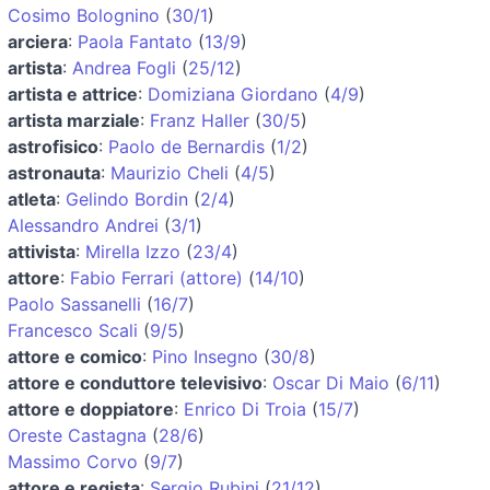
Cosimo Bolognino
(
30/1
)
arciera
:
Paola Fantato
(
13/9
)
artista
:
Andrea Fogli
(
25/12
)
artista e attrice
:
Domiziana Giordano
(
4/9
)
artista marziale
:
Franz Haller
(
30/5
)
astrofisico
:
Paolo de Bernardis
(
1/2
)
astronauta
:
Maurizio Cheli
(
4/5
)
atleta
:
Gelindo Bordin
(
2/4
)
Alessandro Andrei
(
3/1
)
attivista
:
Mirella Izzo
(
23/4
)
attore
:
Fabio Ferrari (attore)
(
14/10
)
Paolo Sassanelli
(
16/7
)
Francesco Scali
(
9/5
)
attore e comico
:
Pino Insegno
(
30/8
)
attore e conduttore televisivo
:
Oscar Di Maio
(
6/11
)
attore e doppiatore
:
Enrico Di Troia
(
15/7
)
Oreste Castagna
(
28/6
)
Massimo Corvo
(
9/7
)
attore e regista
:
Sergio Rubini
(
21/12
)