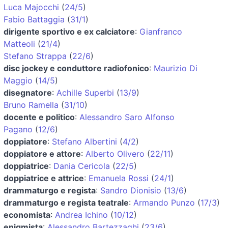
Luca Majocchi
(
24/5
)
Fabio Battaggia
(
31/1
)
dirigente sportivo e ex calciatore
:
Gianfranco
Matteoli
(
21/4
)
Stefano Strappa
(
22/6
)
disc jockey e conduttore radiofonico
:
Maurizio Di
Maggio
(
14/5
)
disegnatore
:
Achille Superbi
(
13/9
)
Bruno Ramella
(
31/10
)
docente e politico
:
Alessandro Saro Alfonso
Pagano
(
12/6
)
doppiatore
:
Stefano Albertini
(
4/2
)
doppiatore e attore
:
Alberto Olivero
(
22/11
)
doppiatrice
:
Dania Cericola
(
22/5
)
doppiatrice e attrice
:
Emanuela Rossi
(
24/1
)
drammaturgo e regista
:
Sandro Dionisio
(
13/6
)
drammaturgo e regista teatrale
:
Armando Punzo
(
17/3
)
economista
:
Andrea Ichino
(
10/12
)
enigmista
:
Alessandro Bartezzaghi
(
23/6
)