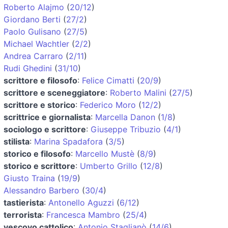
Roberto Alajmo
(
20/12
)
Giordano Berti
(
27/2
)
Paolo Gulisano
(
27/5
)
Michael Wachtler
(
2/2
)
Andrea Carraro
(
2/11
)
Rudi Ghedini
(
31/10
)
scrittore e filosofo
:
Felice Cimatti
(
20/9
)
scrittore e sceneggiatore
:
Roberto Malini
(
27/5
)
scrittore e storico
:
Federico Moro
(
12/2
)
scrittrice e giornalista
:
Marcella Danon
(
1/8
)
sociologo e scrittore
:
Giuseppe Tribuzio
(
4/1
)
stilista
:
Marina Spadafora
(
3/5
)
storico e filosofo
:
Marcello Mustè
(
8/9
)
storico e scrittore
:
Umberto Grillo
(
12/8
)
Giusto Traina
(
19/9
)
Alessandro Barbero
(
30/4
)
tastierista
:
Antonello Aguzzi
(
6/12
)
terrorista
:
Francesca Mambro
(
25/4
)
vescovo cattolico
:
Antonio Staglianò
(
14/6
)