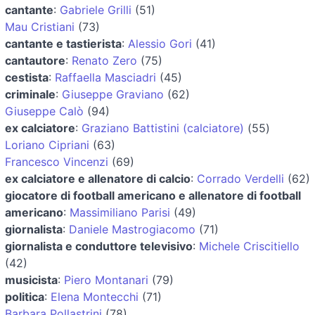
cantante
:
Gabriele Grilli
(51)
Mau Cristiani
(73)
cantante e tastierista
:
Alessio Gori
(41)
cantautore
:
Renato Zero
(75)
cestista
:
Raffaella Masciadri
(45)
criminale
:
Giuseppe Graviano
(62)
Giuseppe Calò
(94)
ex calciatore
:
Graziano Battistini (calciatore)
(55)
Loriano Cipriani
(63)
Francesco Vincenzi
(69)
ex calciatore e allenatore di calcio
:
Corrado Verdelli
(62)
giocatore di football americano e allenatore di football
americano
:
Massimiliano Parisi
(49)
giornalista
:
Daniele Mastrogiacomo
(71)
giornalista e conduttore televisivo
:
Michele Criscitiello
(42)
musicista
:
Piero Montanari
(79)
politica
:
Elena Montecchi
(71)
Barbara Pollastrini
(78)