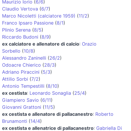
Maurizio Iorio
(
6/6
)
Claudio Vertova
(
6/7
)
Marco Nicoletti (calciatore 1959)
(
11/2
)
Franco Ipsaro Passione
(
8/1
)
Plinio Serena
(
8/5
)
Riccardo Budoni
(
8/9
)
ex calciatore e allenatore di calcio
:
Orazio
Sorbello
(
10/8
)
Alessandro Zaninelli
(
26/2
)
Odoacre Chierico
(
28/3
)
Adriano Piraccini
(
5/3
)
Attilio Sorbi
(
7/2
)
Antonio Tempestilli
(
8/10
)
ex cestista
:
Leonardo Sonaglia
(
25/4
)
Giampiero Savio
(
6/11
)
Giovanni Grattoni
(
11/5
)
ex cestista e allenatore di pallacanestro
:
Roberto
Brunamonti
(
14/4
)
ex cestista e allenatrice di pallacanestro
:
Gabriella Di