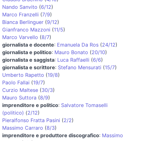
Nando Sanvito
(
6/12
)
Marco Franzelli
(
7/9
)
Bianca Berlinguer
(
9/12
)
Gianfranco Mazzoni
(
11/5
)
Marco Varvello
(
8/7
)
giornalista e docente
:
Emanuela Da Ros
(
24/12
)
giornalista e politico
:
Mauro Bonato
(
20/10
)
giornalista e saggista
:
Luca Raffaelli
(
6/6
)
giornalista e scrittore
:
Stefano Mensurati
(
15/7
)
Umberto Rapetto
(
19/8
)
Paolo Fallai
(
19/7
)
Curzio Maltese
(
30/3
)
Mauro Suttora
(
8/9
)
imprenditore e politico
:
Salvatore Tomaselli
(politico)
(
2/12
)
Pieralfonso Fratta Pasini
(
2/2
)
Massimo Carraro
(
8/3
)
imprenditore e produttore discografico
:
Massimo