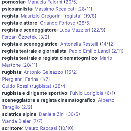
pornostar
:
Manuela Falorni
(
20/5
)
psicoanalista
:
Massimo Recalcati
(
28/11
)
regista
:
Maurizio Gregorini (regista)
(
19/8
)
regista e attore
:
Orlando Forioso
(
28/5
)
regista e sceneggiatore
:
Luca Mazzieri
(
22/9
)
Ferzan Özpetek
(
3/2
)
regista e sceneggiatrice
:
Antonella Restelli
(
14/12
)
regista teatrale e giornalista
:
Paolo Emilio Landi
(
2/11
)
regista teatrale e regista cinematografico
:
Mario
Martone
(
20/11
)
rugbista
:
Antonio Galeazzo
(
15/2
)
Piergianni Farina
(
1/7
)
Guido Rossi (rugbista)
(
28/4
)
rugbista e dirigente sportivo
:
Fulvio Lorigiola
(
6/1
)
sceneggiatore e regista cinematografico
:
Alberto
Taraglio
(
2/9
)
sciatrice alpina
:
Daniela Zini
(
30/5
)
Wanda Bieler
(
7/7
)
scrittore
:
Mauro Raccasi
(
10/10
)