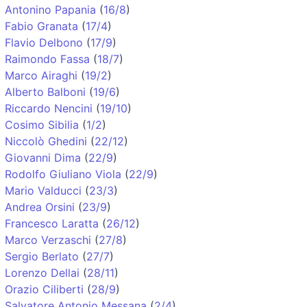
Antonino Papania
(
16/8
)
Fabio Granata
(
17/4
)
Flavio Delbono
(
17/9
)
Raimondo Fassa
(
18/7
)
Marco Airaghi
(
19/2
)
Alberto Balboni
(
19/6
)
Riccardo Nencini
(
19/10
)
Cosimo Sibilia
(
1/2
)
Niccolò Ghedini
(
22/12
)
Giovanni Dima
(
22/9
)
Rodolfo Giuliano Viola
(
22/9
)
Mario Valducci
(
23/3
)
Andrea Orsini
(
23/9
)
Francesco Laratta
(
26/12
)
Marco Verzaschi
(
27/8
)
Sergio Berlato
(
27/7
)
Lorenzo Dellai
(
28/11
)
Orazio Ciliberti
(
28/9
)
Salvatore Antonio Messana
(
2/4
)