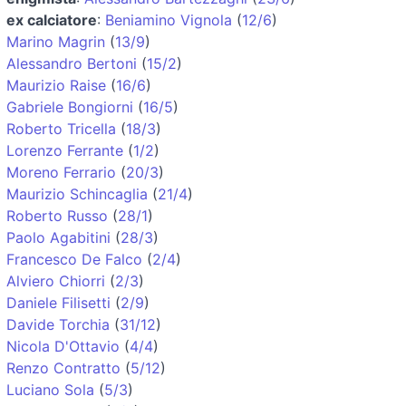
ex calciatore
:
Beniamino Vignola
(
12/6
)
Marino Magrin
(
13/9
)
Alessandro Bertoni
(
15/2
)
Maurizio Raise
(
16/6
)
Gabriele Bongiorni
(
16/5
)
Roberto Tricella
(
18/3
)
Lorenzo Ferrante
(
1/2
)
Moreno Ferrario
(
20/3
)
Maurizio Schincaglia
(
21/4
)
Roberto Russo
(
28/1
)
Paolo Agabitini
(
28/3
)
Francesco De Falco
(
2/4
)
Alviero Chiorri
(
2/3
)
Daniele Filisetti
(
2/9
)
Davide Torchia
(
31/12
)
Nicola D'Ottavio
(
4/4
)
Renzo Contratto
(
5/12
)
Luciano Sola
(
5/3
)