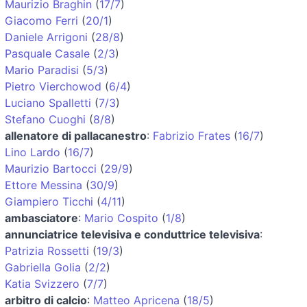
Maurizio Braghin
(
17/7
)
Giacomo Ferri
(
20/1
)
Daniele Arrigoni
(
28/8
)
Pasquale Casale
(
2/3
)
Mario Paradisi
(
5/3
)
Pietro Vierchowod
(
6/4
)
Luciano Spalletti
(
7/3
)
Stefano Cuoghi
(
8/8
)
allenatore di pallacanestro
:
Fabrizio Frates
(
16/7
)
Lino Lardo
(
16/7
)
Maurizio Bartocci
(
29/9
)
Ettore Messina
(
30/9
)
Giampiero Ticchi
(
4/11
)
ambasciatore
:
Mario Cospito
(
1/8
)
annunciatrice televisiva e conduttrice televisiva
:
Patrizia Rossetti
(
19/3
)
Gabriella Golia
(
2/2
)
Katia Svizzero
(
7/7
)
arbitro di calcio
:
Matteo Apricena
(
18/5
)