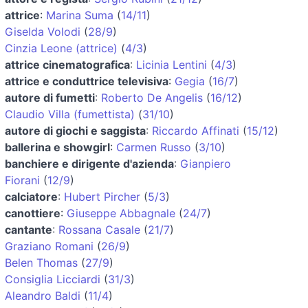
attrice
:
Marina Suma
(
14/11
)
Giselda Volodi
(
28/9
)
Cinzia Leone (attrice)
(
4/3
)
attrice cinematografica
:
Licinia Lentini
(
4/3
)
attrice e conduttrice televisiva
:
Gegia
(
16/7
)
autore di fumetti
:
Roberto De Angelis
(
16/12
)
Claudio Villa (fumettista)
(
31/10
)
autore di giochi e saggista
:
Riccardo Affinati
(
15/12
)
ballerina e showgirl
:
Carmen Russo
(
3/10
)
banchiere e dirigente d'azienda
:
Gianpiero
Fiorani
(
12/9
)
calciatore
:
Hubert Pircher
(
5/3
)
canottiere
:
Giuseppe Abbagnale
(
24/7
)
cantante
:
Rossana Casale
(
21/7
)
Graziano Romani
(
26/9
)
Belen Thomas
(
27/9
)
Consiglia Licciardi
(
31/3
)
Aleandro Baldi
(
11/4
)