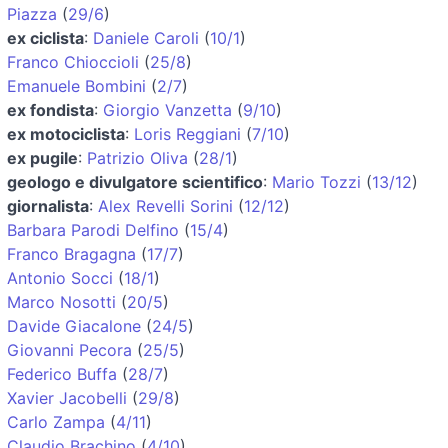
Piazza
(
29/6
)
ex ciclista
:
Daniele Caroli
(
10/1
)
Franco Chioccioli
(
25/8
)
Emanuele Bombini
(
2/7
)
ex fondista
:
Giorgio Vanzetta
(
9/10
)
ex motociclista
:
Loris Reggiani
(
7/10
)
ex pugile
:
Patrizio Oliva
(
28/1
)
geologo e divulgatore scientifico
:
Mario Tozzi
(
13/12
)
giornalista
:
Alex Revelli Sorini
(
12/12
)
Barbara Parodi Delfino
(
15/4
)
Franco Bragagna
(
17/7
)
Antonio Socci
(
18/1
)
Marco Nosotti
(
20/5
)
Davide Giacalone
(
24/5
)
Giovanni Pecora
(
25/5
)
Federico Buffa
(
28/7
)
Xavier Jacobelli
(
29/8
)
Carlo Zampa
(
4/11
)
Claudio Brachino
(
4/10
)