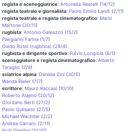
regista e sceneggiatrice
:
Antonella Restelli
(
14/12
)
regista teatrale e giornalista
:
Paolo Emilio Landi
(
2/11
)
regista teatrale e regista cinematografico
:
Mario
Martone
(
20/11
)
rugbista
:
Antonio Galeazzo
(
15/2
)
Piergianni Farina
(
1/7
)
Guido Rossi (rugbista)
(
28/4
)
rugbista e dirigente sportivo
:
Fulvio Lorigiola
(
6/1
)
sceneggiatore e regista cinematografico
:
Alberto
Taraglio
(
2/9
)
sciatrice alpina
:
Daniela Zini
(
30/5
)
Wanda Bieler
(
7/7
)
scrittore
:
Mauro Raccasi
(
10/10
)
Roberto Alajmo
(
20/12
)
Giordano Berti
(
27/2
)
Paolo Gulisano
(
27/5
)
Michael Wachtler
(
2/2
)
Andrea Carraro
(
2/11
)
Rudi Ghedini
(
31/10
)