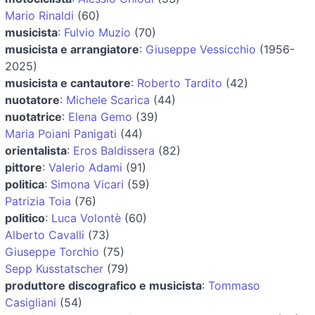
Mario Rinaldi
(60)
musicista
:
Fulvio Muzio
(70)
musicista e arrangiatore
:
Giuseppe Vessicchio
(1956-
2025)
musicista e cantautore
:
Roberto Tardito
(42)
nuotatore
:
Michele Scarica
(44)
nuotatrice
:
Elena Gemo
(39)
Maria Poiani Panigati
(44)
orientalista
:
Eros Baldissera
(82)
pittore
:
Valerio Adami
(91)
politica
:
Simona Vicari
(59)
Patrizia Toia
(76)
politico
:
Luca Volontè
(60)
Alberto Cavalli
(73)
Giuseppe Torchio
(75)
Sepp Kusstatscher
(79)
produttore discografico e musicista
:
Tommaso
Casigliani
(54)