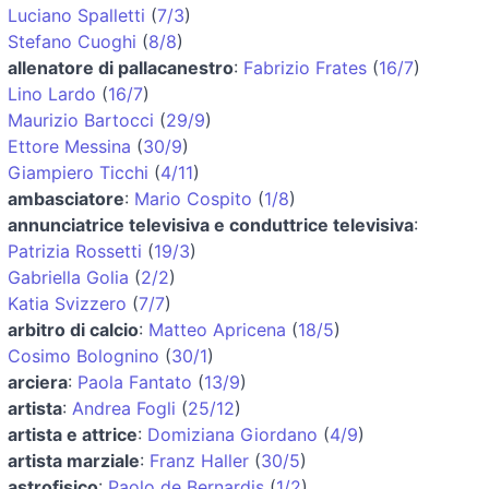
Luciano Spalletti
(
7/3
)
Stefano Cuoghi
(
8/8
)
allenatore di pallacanestro
:
Fabrizio Frates
(
16/7
)
Lino Lardo
(
16/7
)
Maurizio Bartocci
(
29/9
)
Ettore Messina
(
30/9
)
Giampiero Ticchi
(
4/11
)
ambasciatore
:
Mario Cospito
(
1/8
)
annunciatrice televisiva e conduttrice televisiva
:
Patrizia Rossetti
(
19/3
)
Gabriella Golia
(
2/2
)
Katia Svizzero
(
7/7
)
arbitro di calcio
:
Matteo Apricena
(
18/5
)
Cosimo Bolognino
(
30/1
)
arciera
:
Paola Fantato
(
13/9
)
artista
:
Andrea Fogli
(
25/12
)
artista e attrice
:
Domiziana Giordano
(
4/9
)
artista marziale
:
Franz Haller
(
30/5
)
astrofisico
:
Paolo de Bernardis
(
1/2
)