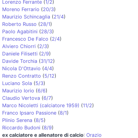
Lorenzo Ferrante
(
1/2
)
Moreno Ferrario
(
20/3
)
Maurizio Schincaglia
(
21/4
)
Roberto Russo
(
28/1
)
Paolo Agabitini
(
28/3
)
Francesco De Falco
(
2/4
)
Alviero Chiorri
(
2/3
)
Daniele Filisetti
(
2/9
)
Davide Torchia
(
31/12
)
Nicola D'Ottavio
(
4/4
)
Renzo Contratto
(
5/12
)
Luciano Sola
(
5/3
)
Maurizio Iorio
(
6/6
)
Claudio Vertova
(
6/7
)
Marco Nicoletti (calciatore 1959)
(
11/2
)
Franco Ipsaro Passione
(
8/1
)
Plinio Serena
(
8/5
)
Riccardo Budoni
(
8/9
)
ex calciatore e allenatore di calcio
:
Orazio