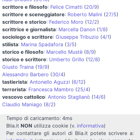
scrittore e filosofo
:
Felice Cimatti
(
20/9
)
scrittore e sceneggiatore
:
Roberto Malini
(
27/5
)
scrittore e storico
:
Federico Moro
(
12/2
)
scrittrice e giornalista
:
Marcella Danon
(
1/8
)
sociologo e scrittore
:
Giuseppe Tribuzio
(
4/1
)
stilista
:
Marina Spadafora
(
3/5
)
storico e filosofo
:
Marcello Mustè
(
8/9
)
storico e scrittore
:
Umberto Grillo
(
12/8
)
Giusto Traina
(
19/9
)
Alessandro Barbero
(
30/4
)
tastierista
:
Antonello Aguzzi
(
6/12
)
terrorista
:
Francesca Mambro
(
25/4
)
vescovo cattolico
:
Antonio Staglianò
(
14/6
)
Claudio Maniago
(
8/2
)
Tempo di caricamento: 4ms
Blia.it
NON
utilizza cookie (v.
informativa
)
Per contattare gli autori di Blia.it potete scrivere a: