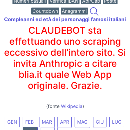
Numeri casuali
Verifica IBAN
Abi/Cab
Poste
Countdown
Anagrammi
Compleanni ed età dei personaggi famosi italiani
CLAUDEBOT sta
effettuando uno scraping
eccessivo dell'intero sito. Si
invita Anthropic a citare
blia.it quale Web App
originale. Grazie.
(fonte
Wikipedia
)
GEN
FEB
MAR
APR
MAG
GIU
LUG