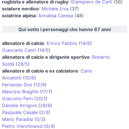
rugbista e allenatore di rugby
:
Giampiero de Carli
(56)
sciatore nordico
:
Michele Liva
(37)
sciatrice alpina
:
Annalisa Ceresa
(48)
Qui sotto i personaggi che hanno 67 anni
allenatore di calcio
:
Enrico Fabbro
(
14/6
)
Giancarlo Centi
(
14/5
)
allenatore di calcio e dirigente sportivo
:
Roberto
Soldà
(
28/5
)
allenatore di calcio e ex calciatore
:
Carlo
Ancelotti
(
10/6
)
Fernando Orsi
(
12/9
)
Maurizio Braghin
(
17/7
)
Giacomo Ferri
(
20/1
)
Daniele Arrigoni
(
28/8
)
Pasquale Casale
(
2/3
)
Mario Paradisi
(
5/3
)
Pietro Vierchowod
(
6/4
)