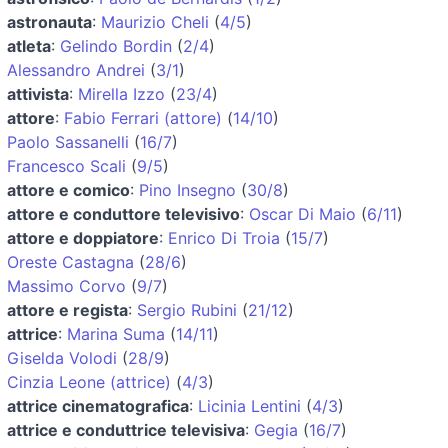
astronauta
:
Maurizio Cheli
(
4/5
)
atleta
:
Gelindo Bordin
(
2/4
)
Alessandro Andrei
(
3/1
)
attivista
:
Mirella Izzo
(
23/4
)
attore
:
Fabio Ferrari (attore)
(
14/10
)
Paolo Sassanelli
(
16/7
)
Francesco Scali
(
9/5
)
attore e comico
:
Pino Insegno
(
30/8
)
attore e conduttore televisivo
:
Oscar Di Maio
(
6/11
)
attore e doppiatore
:
Enrico Di Troia
(
15/7
)
Oreste Castagna
(
28/6
)
Massimo Corvo
(
9/7
)
attore e regista
:
Sergio Rubini
(
21/12
)
attrice
:
Marina Suma
(
14/11
)
Giselda Volodi
(
28/9
)
Cinzia Leone (attrice)
(
4/3
)
attrice cinematografica
:
Licinia Lentini
(
4/3
)
attrice e conduttrice televisiva
:
Gegia
(
16/7
)