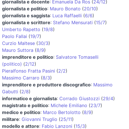
giornalista e docente
:
Emanuela Da Ros
(
24/12
)
giornalista e politico
:
Mauro Bonato
(
20/10
)
giornalista e saggista
:
Luca Raffaelli
(
6/6
)
giornalista e scrittore
:
Stefano Mensurati
(
15/7
)
Umberto Rapetto
(
19/8
)
Paolo Fallai
(
19/7
)
Curzio Maltese
(
30/3
)
Mauro Suttora
(
8/9
)
imprenditore e politico
:
Salvatore Tomaselli
(politico)
(
2/12
)
Pieralfonso Fratta Pasini
(
2/2
)
Massimo Carraro
(
8/3
)
imprenditore e produttore discografico
:
Massimo
Gabutti
(
2/8
)
informatico e giornalista
:
Corrado Giustozzi
(
29/4
)
magistrato e politico
:
Michele Emiliano
(
23/7
)
medico e politico
:
Marco Bertolotto
(
8/9
)
militare
:
Giovanni Truglio
(
25/11
)
modello e attore
:
Fabio Lanzoni
(
15/3
)