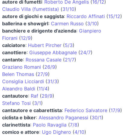
autore di fumetti
:
Roberto De Angelis
(
16/12
)
Claudio Villa (fumettista)
(
31/10
)
autore di giochi e saggista
:
Riccardo Affinati
(
15/12
)
ballerina e showgirl
:
Carmen Russo
(
3/10
)
banchiere e dirigente d'azienda
:
Gianpiero
Fiorani
(
12/9
)
calciatore
:
Hubert Pircher
(
5/3
)
canottiere
:
Giuseppe Abbagnale
(
24/7
)
cantante
:
Rossana Casale
(
21/7
)
Graziano Romani
(
26/9
)
Belen Thomas
(
27/9
)
Consiglia Licciardi
(
31/3
)
Aleandro Baldi
(
11/4
)
cantautore
:
Raf
(
29/9
)
Stefano Tosi
(
3/1
)
cantautore e cabarettista
:
Federico Salvatore
(
17/9
)
ciclista e biker
:
Alessandro Paganessi
(
30/1
)
clarinettista
:
Paolo Ravaglia
(
7/8
)
comico e attore
:
Ugo Dighero
(
4/10
)