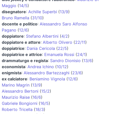
Maggio
(
14/5
)
disegnatore
:
Achille Superbi
(
13/9
)
Bruno Ramella
(
31/10
)
docente e politico
:
Alessandro Saro Alfonso
Pagano
(
12/6
)
doppiatore
:
Stefano Albertini
(
4/2
)
doppiatore e attore
:
Alberto Olivero
(
22/11
)
doppiatrice
:
Dania Cericola
(
22/5
)
doppiatrice e attrice
:
Emanuela Rossi
(
24/1
)
drammaturgo e regista
:
Sandro Dionisio
(
13/6
)
economista
:
Andrea Ichino
(
10/12
)
enigmista
:
Alessandro Bartezzaghi
(
23/6
)
ex calciatore
:
Beniamino Vignola
(
12/6
)
Marino Magrin
(
13/9
)
Alessandro Bertoni
(
15/2
)
Maurizio Raise
(
16/6
)
Gabriele Bongiorni
(
16/5
)
Roberto Tricella
(
18/3
)