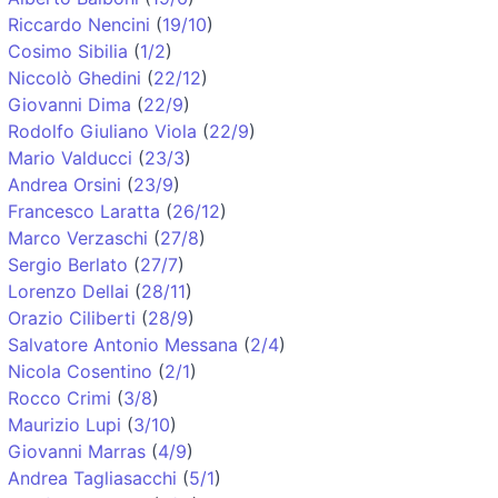
Riccardo Nencini
(
19/10
)
Cosimo Sibilia
(
1/2
)
Niccolò Ghedini
(
22/12
)
Giovanni Dima
(
22/9
)
Rodolfo Giuliano Viola
(
22/9
)
Mario Valducci
(
23/3
)
Andrea Orsini
(
23/9
)
Francesco Laratta
(
26/12
)
Marco Verzaschi
(
27/8
)
Sergio Berlato
(
27/7
)
Lorenzo Dellai
(
28/11
)
Orazio Ciliberti
(
28/9
)
Salvatore Antonio Messana
(
2/4
)
Nicola Cosentino
(
2/1
)
Rocco Crimi
(
3/8
)
Maurizio Lupi
(
3/10
)
Giovanni Marras
(
4/9
)
Andrea Tagliasacchi
(
5/1
)