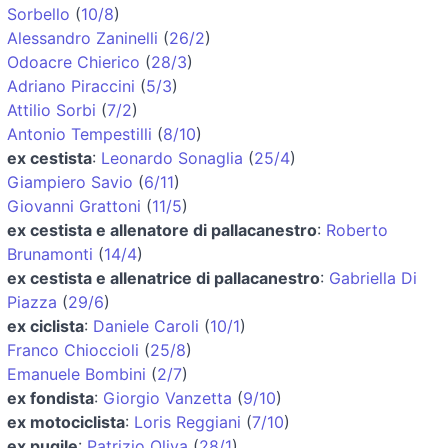
Sorbello
(
10/8
)
Alessandro Zaninelli
(
26/2
)
Odoacre Chierico
(
28/3
)
Adriano Piraccini
(
5/3
)
Attilio Sorbi
(
7/2
)
Antonio Tempestilli
(
8/10
)
ex cestista
:
Leonardo Sonaglia
(
25/4
)
Giampiero Savio
(
6/11
)
Giovanni Grattoni
(
11/5
)
ex cestista e allenatore di pallacanestro
:
Roberto
Brunamonti
(
14/4
)
ex cestista e allenatrice di pallacanestro
:
Gabriella Di
Piazza
(
29/6
)
ex ciclista
:
Daniele Caroli
(
10/1
)
Franco Chioccioli
(
25/8
)
Emanuele Bombini
(
2/7
)
ex fondista
:
Giorgio Vanzetta
(
9/10
)
ex motociclista
:
Loris Reggiani
(
7/10
)
ex pugile
:
Patrizio Oliva
(
28/1
)