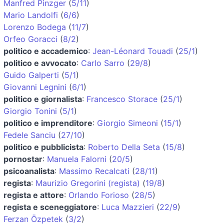
Manfred Pinzger
(
5/11
)
Mario Landolfi
(
6/6
)
Lorenzo Bodega
(
11/7
)
Orfeo Goracci
(
8/2
)
politico e accademico
:
Jean-Léonard Touadi
(
25/1
)
politico e avvocato
:
Carlo Sarro
(
29/8
)
Guido Galperti
(
5/1
)
Giovanni Legnini
(
6/1
)
politico e giornalista
:
Francesco Storace
(
25/1
)
Giorgio Tonini
(
5/1
)
politico e imprenditore
:
Giorgio Simeoni
(
15/1
)
Fedele Sanciu
(
27/10
)
politico e pubblicista
:
Roberto Della Seta
(
15/8
)
pornostar
:
Manuela Falorni
(
20/5
)
psicoanalista
:
Massimo Recalcati
(
28/11
)
regista
:
Maurizio Gregorini (regista)
(
19/8
)
regista e attore
:
Orlando Forioso
(
28/5
)
regista e sceneggiatore
:
Luca Mazzieri
(
22/9
)
Ferzan Özpetek
(
3/2
)