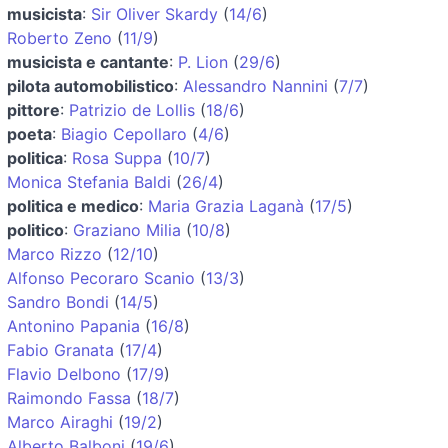
musicista
:
Sir Oliver Skardy
(
14/6
)
Roberto Zeno
(
11/9
)
musicista e cantante
:
P. Lion
(
29/6
)
pilota automobilistico
:
Alessandro Nannini
(
7/7
)
pittore
:
Patrizio de Lollis
(
18/6
)
poeta
:
Biagio Cepollaro
(
4/6
)
politica
:
Rosa Suppa
(
10/7
)
Monica Stefania Baldi
(
26/4
)
politica e medico
:
Maria Grazia Laganà
(
17/5
)
politico
:
Graziano Milia
(
10/8
)
Marco Rizzo
(
12/10
)
Alfonso Pecoraro Scanio
(
13/3
)
Sandro Bondi
(
14/5
)
Antonino Papania
(
16/8
)
Fabio Granata
(
17/4
)
Flavio Delbono
(
17/9
)
Raimondo Fassa
(
18/7
)
Marco Airaghi
(
19/2
)
Alberto Balboni
(
19/6
)