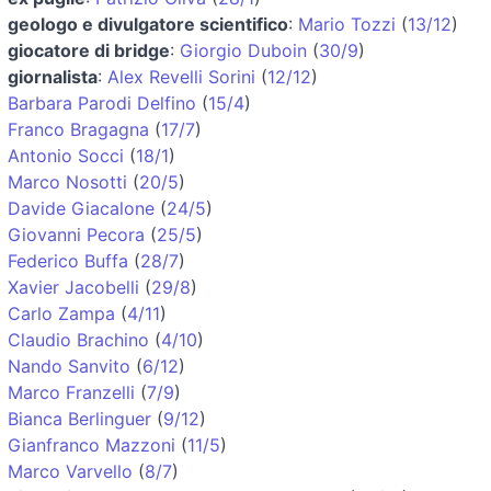
geologo e divulgatore scientifico
:
Mario Tozzi
(
13/12
)
giocatore di bridge
:
Giorgio Duboin
(
30/9
)
giornalista
:
Alex Revelli Sorini
(
12/12
)
Barbara Parodi Delfino
(
15/4
)
Franco Bragagna
(
17/7
)
Antonio Socci
(
18/1
)
Marco Nosotti
(
20/5
)
Davide Giacalone
(
24/5
)
Giovanni Pecora
(
25/5
)
Federico Buffa
(
28/7
)
Xavier Jacobelli
(
29/8
)
Carlo Zampa
(
4/11
)
Claudio Brachino
(
4/10
)
Nando Sanvito
(
6/12
)
Marco Franzelli
(
7/9
)
Bianca Berlinguer
(
9/12
)
Gianfranco Mazzoni
(
11/5
)
Marco Varvello
(
8/7
)