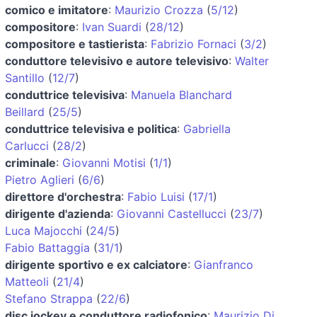
comico e imitatore
:
Maurizio Crozza
(
5/12
)
compositore
:
Ivan Suardi
(
28/12
)
compositore e tastierista
:
Fabrizio Fornaci
(
3/2
)
conduttore televisivo e autore televisivo
:
Walter
Santillo
(
12/7
)
conduttrice televisiva
:
Manuela Blanchard
Beillard
(
25/5
)
conduttrice televisiva e politica
:
Gabriella
Carlucci
(
28/2
)
criminale
:
Giovanni Motisi
(
1/1
)
Pietro Aglieri
(
6/6
)
direttore d'orchestra
:
Fabio Luisi
(
17/1
)
dirigente d'azienda
:
Giovanni Castellucci
(
23/7
)
Luca Majocchi
(
24/5
)
Fabio Battaggia
(
31/1
)
dirigente sportivo e ex calciatore
:
Gianfranco
Matteoli
(
21/4
)
Stefano Strappa
(
22/6
)
disc jockey e conduttore radiofonico
:
Maurizio Di