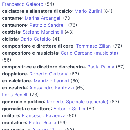
Francesco Galeoto
(54)
calciatore e allenatore di calcio
:
Mario Zurlini
(84)
cantante
:
Marina Arcangeli
(70)
cantautore
:
Patrizio Sandrelli
(76)
cestista
:
Stefano Mancinelli
(43)
ciclista
:
Dario Cataldo
(41)
compositore e direttore di coro
:
Tommaso Ziliani
(72)
compositore e musicista
:
Carlo Carcano (musicista)
(56)
compositrice e direttore d'orchestra
:
Paola Palma
(57)
doppiatore
:
Roberto Certomà
(63)
ex calciatore
:
Maurizio Laureri
(60)
ex cestista
:
Alessandro Fantozzi
(65)
Loris Benelli
(73)
generale e politico
:
Roberto Speciale (generale)
(83)
giornalista e scrittore
:
Antonio Saltini
(83)
militare
:
Francesco Pazienza
(80)
montatore
:
Pietro Scalia
(66)
motociclista
:
Alessio Chiodi
(53)